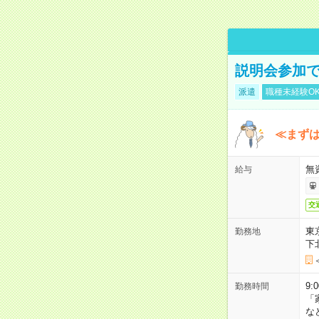
説明会参加で
派遣
職種未経験O
≪まずは
無
給与
交
東
勤務地
下
9:
勤務時間
「
な