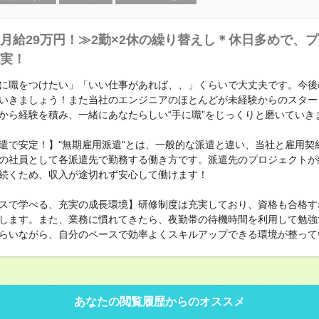
月給29万円！≫2勤×2休の繰り替えし＊休日多めで、
実！
に職をつけたい」「いい仕事があれば、、」くらいで大丈夫です。今後
いきましょう！また当社のエンジニアのほとんどが未経験からのスター
から経験を積み、一緒にあなたらしい“手に職”をじっくりと磨いていき
遣で安定！】"無期雇用派遣"とは、一般的な派遣と違い、当社と雇用契
の社員として各派遣先で勤務する働き方です。派遣先のプロジェクトが
続くため、収入が途切れず安心して働けます！
スで学べる、充実の成長環境】研修制度は充実しており、資格も合格す
します。また、業務に慣れてきたら、夜勤帯の待機時間を利用して勉強
らいながら、自分のペースで効率よくスキルアップできる環境が整って
あなたの閲覧履歴からのオススメ