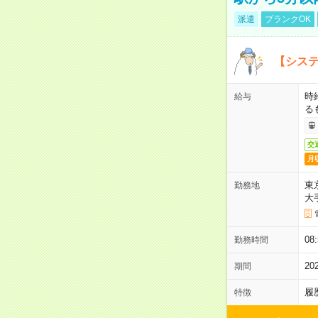
派遣
ブランクOK
【システ
時
給与
る
交
月
東
勤務地
大
08
勤務時間
2
期間
履
特徴