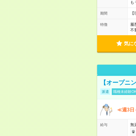
も
【
期間
履
特徴
不
気に
【オープニン
派遣
職種未経験O
≪週3日
無
給与