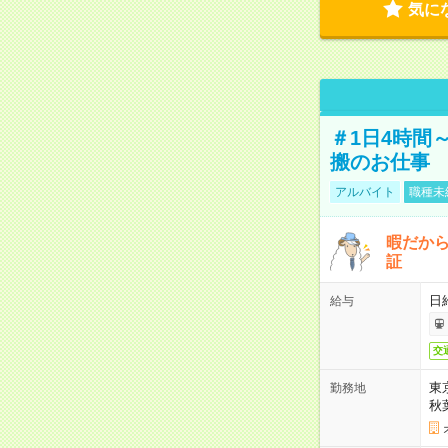
気に
＃1日4時間
搬のお仕事
アルバイト
職種未
暇だか
証
日
給与
交
東
勤務地
秋