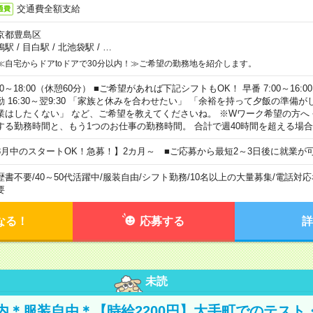
交通費全額支給
通費
京都豊島区
鴨駅
/
目白駅
/
北池袋駅
/
…
≪自宅からドアtoドアで30分以内！≫ご希望の勤務地を紹介します。
00～18:00（休憩60分） ■ご希望があれば下記シフトもOK！ 早番 7:00～16:00 遅
勤 16:30～翌9:30 「家族と休みを合わせたい」 「余裕を持って夕飯の準備
業はしたくない」 など、ご希望を教えてくださいね。 ※Wワーク希望の方へ
する勤務時間と、もう1つのお仕事の勤務時間。 合計で週40時間を超える場
8月中のスタートOK！急募！】2カ月～ ■ご応募から最短2～3日後に就業が
歴書不要
/
40～50代活躍中
/
服装自由
/
シフト勤務
/
10名以上の大量募集
/
電話対応
要
なる！
応募する
詳
未読
内＊服装自由＊【時給2200円】大手町でのテスト