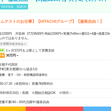
WEB登録・面接OK
ムテストのお仕事】【HITACHIグループ】【服装自由！】
給2200円 月収例 37万9500円 時給2200円×実働7h45m×週5日×4週+残業1
ものではありません。
交通費別途支給あり
1ヶ月3万円を上限として実費支給
通費
30万円～
収例
京都千代田区
手町(東京都)駅から徒歩1分
電機・電子・OA・精密機器関連商社
:50-17:20（休憩45分）実働7時間45分
026年08月24日～長期 ※開始日相談OK ※08月～
歴書不要
/
40～50代活躍中
/
服装自由