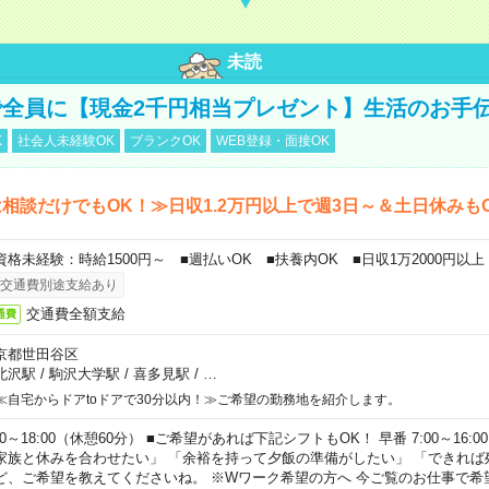
未読
全員に【現金2千円相当プレゼント】生活のお手
K
社会人未経験OK
ブランクOK
WEB登録・面接OK
相談だけでもOK！≫日収1.2万円以上で週3日～＆土日休みも
資格未経験：時給1500円～ ■週払いOK ■扶養内OK ■日収1万2000円以上
交通費別途支給あり
交通費全額支給
通費
京都世田谷区
北沢駅
/
駒沢大学駅
/
喜多見駅
/
…
≪自宅からドアtoドアで30分以内！≫ご希望の勤務地を紹介します。
00～18:00（休憩60分） ■ご希望があれば下記シフトもOK！ 早番 7:00～16:00 遅
家族と休みを合わせたい」 「余裕を持って夕飯の準備がしたい」 「できれば
ど、ご希望を教えてくださいね。 ※Wワーク希望の方へ 今ご覧のお仕事で希