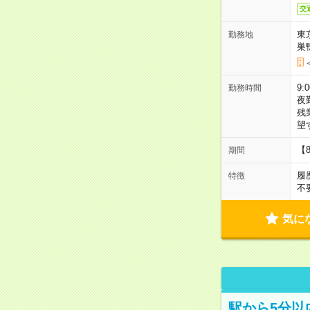
交
東
勤務地
巣
9:
勤務時間
夜
残
望
【
期間
履
特徴
不
気に
駅から5分以