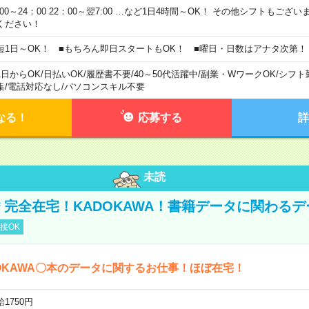
0:00～24：00 22：00～翌7:00 …など1日4時間～OK！ その他シフトもござ
ください！
短1日～OK！ ■もちろん即日スタートもOK！ ■曜日・日数はアナタ次第！
1日からOK
/
日払いOK
/
履歴書不要
/
40～50代活躍中
/
副業・WワークOK
/
シフト
集
/
電話対応なし
/
パソコンスキル不要
なる！
応募する
詳
未読
円＊完全在宅！KADOKAWA！書籍データに関わる
接OK
OKAWA〇本のデータに関するお仕事！ほぼ在宅！
1750円