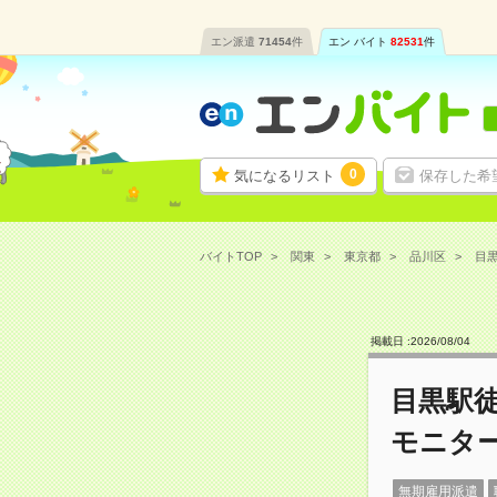
エン派遣
71454
件
エン バイト
82531
件
0
気になるリスト
保存した希
バイトTOP
関東
東京都
品川区
目黒
掲載日 :
2026
/
08
/
04
目黒駅
モニタ
無期雇用派遣