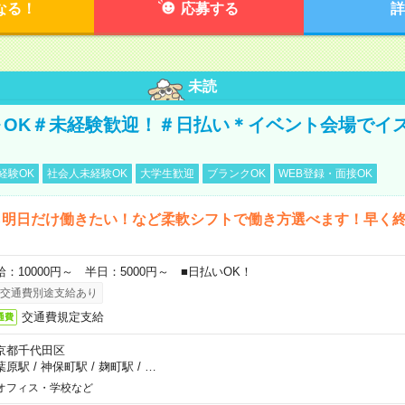
なる！
応募する
詳
未読
～OK＃未経験歓迎！＃日払い＊イベント会場でイ
経験OK
社会人未経験OK
大学生歓迎
ブランクOK
WEB登録・面接OK
ら明日だけ働きたい！など柔軟シフトで働き方選べます！早く
給：10000円～ 半日：5000円～ ■日払いOK！
交通費別途支給あり
交通費規定支給
通費
京都千代田区
葉原駅
/
神保町駅
/
麹町駅
/
…
オフィス・学校など