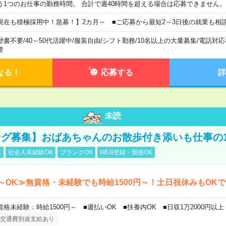
う1つのお仕事の勤務時間。 合計で週40時間を超える場合は応募できません。
現在も積極採用中！急募！】2カ月～ ■ご応募から最短2～3日後の就業も相
歴書不要
/
40～50代活躍中
/
服装自由
/
シフト勤務
/
10名以上の大量募集
/
電話対応
要
なる！
応募する
詳
未読
グ募集】おばあちゃんのお散歩付き添いも仕事の
K
社会人未経験OK
ブランクOK
WEB登録・面接OK
～OK≫無資格・未経験でも時給1500円～！土日祝休みもOK
資格未経験：時給1500円～ ■週払いOK ■扶養内OK ■日収1万2000円以上
交通費別途支給あり