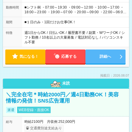
■シフト例 ・07:00～19:30 ・09:00～12:00 ・10:00～17:00 ・
勤務時間
18:00～23:00 ・19:00～07:00 ・20:00～09:00 ・22:00～06:00
etc ★最短で3時間で5,120円のお仕事から 15時間で2万円近く稼
げるお仕事も！ ご希望のお時間に合わせてご紹介！ ※シフトは
■１日のみ・1回だけお仕事OK！
期間
現場によって異なります。 ※勿論、休憩時間はあるのでご安心
ください！
週1日からOK
/
日払いOK
/
履歴書不要
/
副業・WワークOK
/
シ
特徴
フト勤務
/
10名以上の大量募集
/
電話対応なし
/
パソコンスキ
ル不要
気になる！
応募する
詳細へ
掲載日：2026.08.07
未読
＼完全在宅＊時給2000円／週4日勤務OK！美容
情報の発信！SNS広告運用
派遣
WEB登録・面接OK
時給2100円 月収例 252,000円
給与
交通費別途支給あり