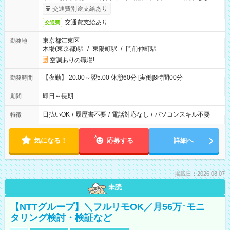
合）
交通費別途支給あり
交通費支給あり
交通費
東京都江東区
勤務地
木場(東京都)駅
/
東陽町駅
/
門前仲町駅
空調ありの職場!
【夜勤】 20:00～翌5:00 休憩60分 [実働]8時間00分
勤務時間
即日～長期
期間
日払いOK
/
履歴書不要
/
電話対応なし
/
パソコンスキル不要
特徴
気になる！
応募する
詳細へ
掲載日：2026.08.07
未読
【NTTグループ】＼フルリモOK／月56万↑モニ
タリング検討・検証など