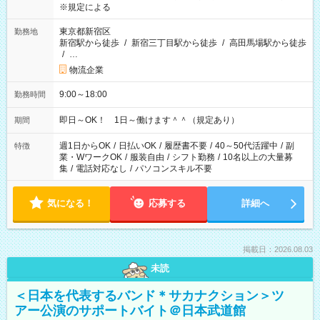
※規定による
東京都新宿区
勤務地
新宿駅から徒歩
/
新宿三丁目駅から徒歩
/
高田馬場駅から徒歩
/
…
物流企業
9:00～18:00
勤務時間
即日～OK！ 1日～働けます＾＾（規定あり）
期間
週1日からOK
/
日払いOK
/
履歴書不要
/
40～50代活躍中
/
副
特徴
業・WワークOK
/
服装自由
/
シフト勤務
/
10名以上の大量募
集
/
電話対応なし
/
パソコンスキル不要
気になる！
応募する
詳細へ
掲載日：2026.08.03
未読
＜日本を代表するバンド＊サカナクション＞ツ
アー公演のサポートバイト＠日本武道館