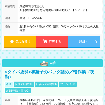
勤務時間は指定なし
勤務時間
変形労働時間制 想定労働時間160時間/月 【シフト例】 ・8：00
～21：00
単発・1日のみOK
期間
週1日からOK / 日払いOK / 副業・WワークOK / 10名以上の大量
特徴
募集
気になる！
応募する
詳細へ
未読
<タイパ抜群>和菓子のパック詰め／軽作業（夜
勤）
派遣
職種未経験OK
社会人未経験OK
ブランクOK
WEB登録・面接OK
基本時給1500円・深夜時給1875円 ※交通費全額支給（規定あ
給与
り） 【月収例】28.5万円（20日勤務＋深夜120h ※残業なしの場