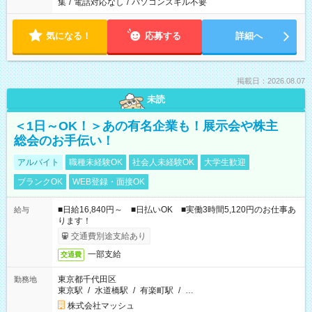
集
/
電話対応なし
/
パソコンスキル不要
気になる！
応募する
詳細へ
掲載日：2026.08.07
未読
＜1日～OK！＞あの有名企業も！展示会や株主
総会のお手伝い！
アルバイト
職種未経験OK
社会人未経験OK
大学生歓迎
ブランクOK
WEB登録・面接OK
■日給16,840円～ ■日払いOK ■実働3時間5,120円のお仕事あ
給与
ります！
交通費別途支給あり
一部支給
交通費
東京都千代田区
勤務地
東京駅
/
水道橋駅
/
有楽町駅
/
…
株式会社マッシュ