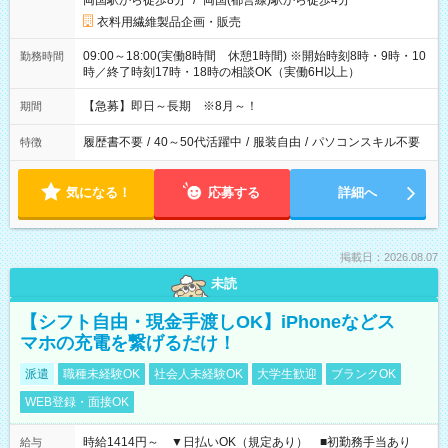
両国駅から徒歩8分
/
両国(都営線)駅から徒歩4分
衣料用繊維製品企画・販売
09:00～18:00(実働8時間 休憩1時間) ※開始時刻8時・9時・10
勤務時間
時／終了時刻17時・18時の相談OK（実働6H以上）
【急募】即日～長期 ※8月～！
期間
履歴書不要
/
40～50代活躍中
/
服装自由
/
パソコンスキル不要
特徴
気になる！
応募する
詳細へ
掲載日：2026.08.07
未読
【シフト自由・現金手渡しOK】iPhoneなどス
マホの充電を繋げるだけ！
派遣
職種未経験OK
社会人未経験OK
大学生歓迎
ブランクOK
WEB登録・面接OK
時給1414円～ ▼日払いOK（規定あり） ■初勤務手当あり
給与