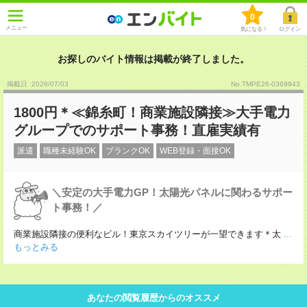
0
メニュー
気になる！
ログイン
お探しのバイト情報は掲載が終了しました。
掲載日 :2026
/
07
/
03
No.TMPE26-0369943
1800円＊≪錦糸町！商業施設隣接≫大手電力
グループでのサポート事務！直雇実績有
派遣
職種未経験OK
ブランクOK
WEB登録・面接OK
＼安定の大手電力GP！太陽光パネルに関わるサポー
ト事務！／
商業施設隣接の便利なビル！東京スカイツリーが一望できます＊太
...
もっとみる
あなたの閲覧履歴からのオススメ