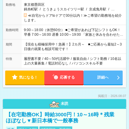
東京都墨田区
勤務地
錦糸町駅
/
とうきょうスカイツリー駅
/
京成曳舟駅
/
…
≪自宅からドアtoドアで30分以内！≫ご希望の勤務地を紹介
します。
9:00～18:00（休憩60分） ■ご希望があれば下記シフトもOK！
勤務時間
早番 7:00～16:00 遅番 10:00～19:00 「家族と休みを合わせた
い」 「余裕を持って夕飯の準備がしたい」 「できれば残業はし
たくない」 など、ご希望を教えてくださいね。 ※Wワーク希望
【現在も積極採用中！急募！】2カ月～ ■ご応募から最短2～3
期間
の方へ 今ご覧のお仕事で希望する勤務時間と、もう1つのお仕事
日後の就業も相談可能です！
の勤務時間。 合計で週40時間を超える場合は応募できません。
履歴書不要
/
40～50代活躍中
/
服装自由
/
シフト勤務
/
10名以
特徴
上の大量募集
/
電話対応なし
/
パソコンスキル不要
気になる！
応募する
詳細へ
掲載日：2026.08.07
未読
【在宅勤務OK】時給3000円！10～16時＊残業
ほぼなし▼新日本橋で一般事務