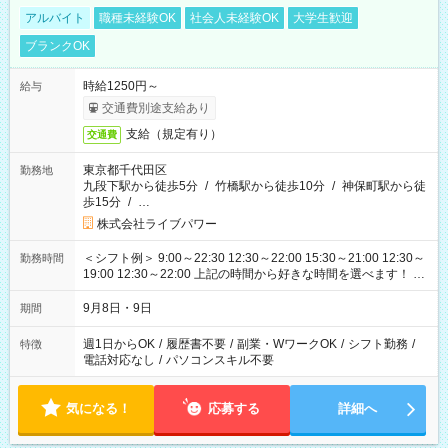
アルバイト
職種未経験OK
社会人未経験OK
大学生歓迎
ブランクOK
時給1250円～
給与
交通費別途支給あり
支給（規定有り）
交通費
東京都千代田区
勤務地
九段下駅から徒歩5分
/
竹橋駅から徒歩10分
/
神保町駅から徒
歩15分
/
…
株式会社ライブパワー
＜シフト例＞ 9:00～22:30 12:30～22:00 15:30～21:00 12:30～
勤務時間
19:00 12:30～22:00 上記の時間から好きな時間を選べます！ ※
時間は変更となる可能性があります
9月8日・9日
期間
週1日からOK
/
履歴書不要
/
副業・WワークOK
/
シフト勤務
/
特徴
電話対応なし
/
パソコンスキル不要
気になる！
応募する
詳細へ