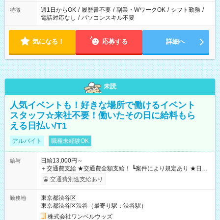
週1日からOK
/
履歴書不要
/
副業・WワークOK
/
シフト勤務
/
特徴
電話対応なし
/
パソコンスキル不要
気になる！
応募する
詳細へ
未読
人気イベントも！好きな場所で働けるイベント
スタッフ☆来社不要！働いたその日に給料もら
える日払い/T1
アルバイト
職種未経験OK
日給13,000円～
給与
＋交通費支給 ★交通費全額支給！ ┗案件により規定あり ★日払
いOK！（規定あり） ┗働いたその日に現金GET♪ お仕事後はコ
交通費別途支給あり
ンビニATMから 日払い分を引き落とせます！ 【試用期間】試
用期間なし
東京都渋谷区
勤務地
東京都渋谷区渋谷（最寄り駅：渋谷駅）
株式会社ワンベルウッズ