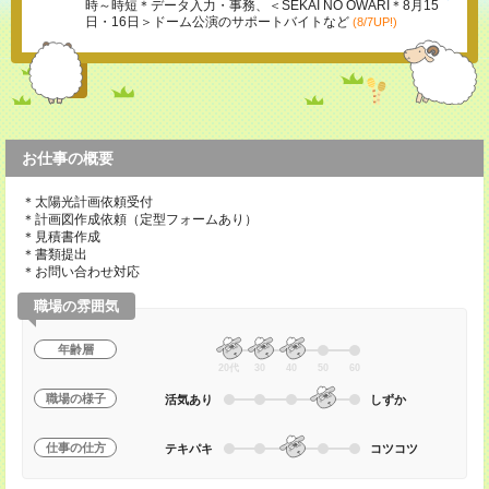
時～時短＊データ入力・事務、＜SEKAI NO OWARI＊8月15
日・16日＞ドーム公演のサポートバイトなど
(8/7UP!)
お仕事の概要
＊太陽光計画依頼受付
＊計画図作成依頼（定型フォームあり）
＊見積書作成
＊書類提出
＊お問い合わせ対応
職場の雰囲気
年齢層
20代
30
40
50
60
職場の様子
活気あり
しずか
仕事の仕方
テキパキ
コツコツ