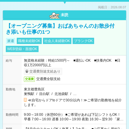
掲載日：2026.08.07
未読
【オープニング募集】おばあちゃんのお散歩付
き添いも仕事の1つ
派遣
職種未経験OK
社会人未経験OK
ブランクOK
WEB登録・面接OK
無資格未経験：時給1500円～ ■週払いOK ■扶養内OK ■日
給与
収1万2000円以上
交通費別途支給あり
交通費全額支給
交通費
東京都豊島区
勤務地
巣鴨駅
/
目白駅
/
北池袋駅
/
…
≪自宅からドアtoドアで30分以内！≫ご希望の勤務地を紹介
します。
9:00～18:00（休憩60分） ■ご希望があれば下記シフトもOK！
勤務時間
早番 7:00～16:00 遅番 10:00～19:00 夜勤 16:30～翌9:30 「家族
と休みを合わせたい」 「余裕を持って夕飯の準備がしたい」
「できれば残業はしたくない」 など、ご希望を教えてください