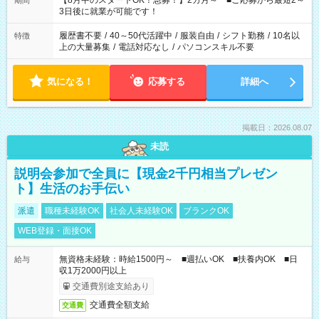
【8月中のスタートOK！急募！】2カ月～ ■ご応募から最短2～
期間
ね。 ※Wワーク希望の方へ 今ご覧のお仕事で希望する勤務時間
3日後に就業が可能です！
と、もう1つのお仕事の勤務時間。 合計で週40時間を超える場
合は応募できません。
履歴書不要
/
40～50代活躍中
/
服装自由
/
シフト勤務
/
10名以
特徴
上の大量募集
/
電話対応なし
/
パソコンスキル不要
気になる！
応募する
詳細へ
掲載日：2026.08.07
未読
説明会参加で全員に【現金2千円相当プレゼン
ト】生活のお手伝い
派遣
職種未経験OK
社会人未経験OK
ブランクOK
WEB登録・面接OK
無資格未経験：時給1500円～ ■週払いOK ■扶養内OK ■日
給与
収1万2000円以上
交通費別途支給あり
交通費全額支給
交通費