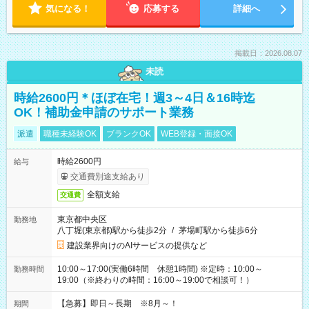
気になる！
応募する
詳細へ
掲載日：2026.08.07
未読
時給2600円＊ほぼ在宅！週3～4日＆16時迄
OK！補助金申請のサポート業務
派遣
職種未経験OK
ブランクOK
WEB登録・面接OK
時給2600円
給与
交通費別途支給あり
全額支給
交通費
東京都中央区
勤務地
八丁堀(東京都)駅から徒歩2分
/
茅場町駅から徒歩6分
建設業界向けのAIサービスの提供など
10:00～17:00(実働6時間 休憩1時間) ※定時：10:00～
勤務時間
19:00（※終わりの時間：16:00～19:00で相談可！）
【急募】即日～長期 ※8月～！
期間