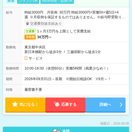
派遣
ブランクOK
WEB登録・面接OK
時給3000円 月収例 30万円 時給3000円×実働5h×週5日×4
給与
週 ※月収例を保証するものではありません。※給与即受取りサ
ービス利用可（利用条件有）
交通費別途支給あり
1ヶ月3万円を上限として実費支給
交通費
30万円～
月収例
東京都中央区
勤務地
新日本橋駅から徒歩3分
/
三越前駅から徒歩1分
サ－ビス
10:00-16:00（休憩60分）実働5時間（残業少なめ！）
勤務時間
2026年09月01日～長期 ※開始日相談OK ※9月～！
期間
履歴書不要
特徴
気になる！
応募する
詳細へ
掲載日：2026.08.06
未読