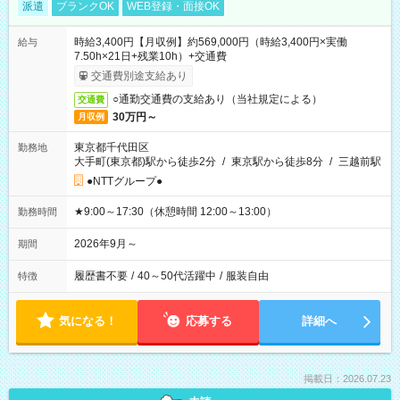
派遣
ブランクOK
WEB登録・面接OK
時給3,400円【月収例】約569,000円（時給3,400円×実働
給与
7.50h×21日+残業10h）+交通費
交通費別途支給あり
○通勤交通費の支給あり（当社規定による）
交通費
30万円～
月収例
東京都千代田区
勤務地
大手町(東京都)駅から徒歩2分
/
東京駅から徒歩8分
/
三越前駅
●NTTグループ●
★9:00～17:30（休憩時間 12:00～13:00）
勤務時間
2026年9月～
期間
履歴書不要
/
40～50代活躍中
/
服装自由
特徴
気になる！
応募する
詳細へ
掲載日：2026.07.23