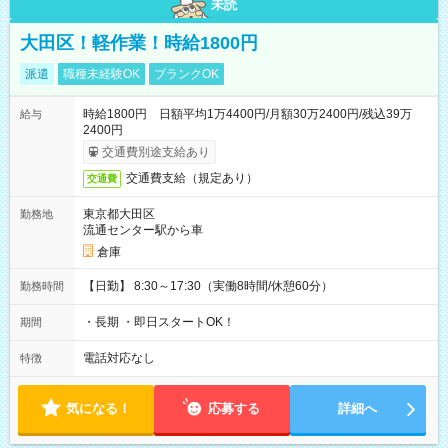
未読
大田区！軽作業！時給1800円
派遣
職種未経験OK
ブランクOK
時給1800円 日額平均1万4400円/月額30万2400円/残込39万
給与
2400円
交通費別途支給あり
交通費支給（規定あり）
交通費
東京都大田区
勤務地
流通センター駅から車
倉庫
【日勤】 8:30～17:30（実働8時間/休憩60分）
勤務時間
・長期 ・即日スタートOK！
期間
電話対応なし
特徴
気になる！
応募する
詳細へ