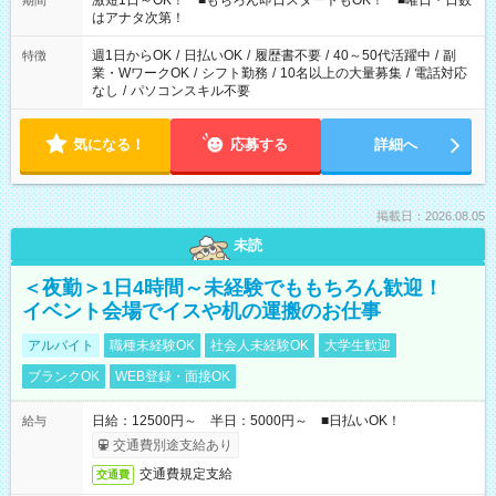
激短1日～OK！ ■もちろん即日スタートもOK！ ■曜日・日数
期間
はアナタ次第！
週1日からOK
/
日払いOK
/
履歴書不要
/
40～50代活躍中
/
副
特徴
業・WワークOK
/
シフト勤務
/
10名以上の大量募集
/
電話対応
なし
/
パソコンスキル不要
気になる！
応募する
詳細へ
掲載日：2026.08.05
未読
＜夜勤＞1日4時間～未経験でももちろん歓迎！
イベント会場でイスや机の運搬のお仕事
アルバイト
職種未経験OK
社会人未経験OK
大学生歓迎
ブランクOK
WEB登録・面接OK
日給：12500円～ 半日：5000円～ ■日払いOK！
給与
交通費別途支給あり
交通費規定支給
交通費