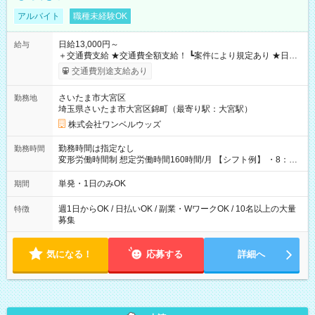
アルバイト
職種未経験OK
日給13,000円～
給与
＋交通費支給 ★交通費全額支給！ ┗案件により規定あり ★日払
いOK！（規定あり） ┗働いたその日に現金GET♪ お仕事後はコ
交通費別途支給あり
ンビニATMから 日払い分を引き落とせます！ 【試用期間】試
用期間なし
さいたま市大宮区
勤務地
埼玉県さいたま市大宮区錦町（最寄り駅：大宮駅）
株式会社ワンベルウッズ
勤務時間は指定なし
勤務時間
変形労働時間制 想定労働時間160時間/月 【シフト例】 ・8：00
～21：00
単発・1日のみOK
期間
週1日からOK / 日払いOK / 副業・WワークOK / 10名以上の大量
特徴
募集
気になる！
応募する
詳細へ