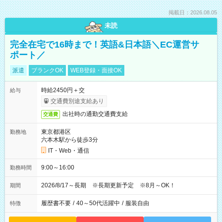
掲載日：2026.08.05
未読
完全在宅で16時まで！英語&日本語＼EC運営サ
ポート／
派遣
ブランクOK
WEB登録・面接OK
時給2450円＋交
給与
交通費別途支給あり
出社時の通勤交通費支給
交通費
東京都港区
勤務地
六本木駅から徒歩3分
IT・Web・通信
9:00～16:00
勤務時間
2026/8/17～長期 ※長期更新予定 ※8月～OK！
期間
履歴書不要
/
40～50代活躍中
/
服装自由
特徴