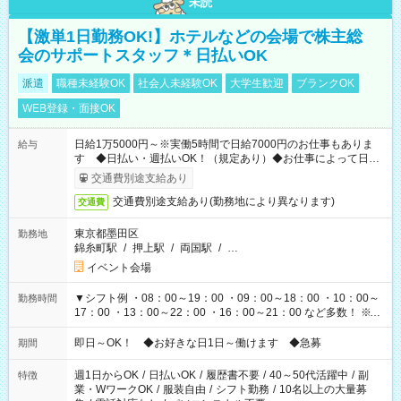
未読
【激単1日勤務OK!】ホテルなどの会場で株主総
会のサポートスタッフ＊日払いOK
派遣
職種未経験OK
社会人未経験OK
大学生歓迎
ブランクOK
WEB登録・面接OK
日給1万5000円～※実働5時間で日給7000円のお仕事もありま
給与
す ◆日払い・週払いOK！（規定あり）◆お仕事によって日給
も異なります
交通費別途支給あり
交通費別途支給あり(勤務地により異なります)
交通費
東京都墨田区
勤務地
錦糸町駅
/
押上駅
/
両国駅
/
…
イベント会場
▼シフト例 ・08：00～19：00 ・09：00～18：00 ・10：00～
勤務時間
17：00 ・13：00～22：00 ・16：00～21：00 など多数！ ※お
仕事により勤務時間が異なります
即日～OK！ ◆お好きな日1日～働けます ◆急募
期間
週1日からOK
/
日払いOK
/
履歴書不要
/
40～50代活躍中
/
副
特徴
業・WワークOK
/
服装自由
/
シフト勤務
/
10名以上の大量募