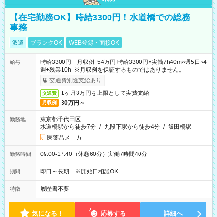
【在宅勤務OK】時給3300円！水道橋での総務
事務
派遣
ブランクOK
WEB登録・面接OK
時給3300円 月収例 54万円 時給3300円×実働7h40m×週5日×4
給与
週+残業10h ※月収例を保証するものではありません。
交通費別途支給あり
1ヶ月3万円を上限として実費支給
交通費
30万円～
月収例
東京都千代田区
勤務地
水道橋駅から徒歩7分
/
九段下駅から徒歩4分
/
飯田橋駅
医薬品メ－カ－
09:00-17:40（休憩60分）実働7時間40分
勤務時間
即日～長期 ※開始日相談OK
期間
履歴書不要
特徴
気になる！
応募する
詳細へ