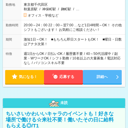
東京都千代田区
勤務地
秋葉原駅
/
神保町駅
/
麹町駅
/
…
オフィス・学校など
20:00～24：00 22：00～翌7:00 …など1日4時間～OK！ その他
勤務時間
シフトもございます！ お気軽にご相談ください！
激短1日～OK！ ■もちろん即日スタートもOK！ ■曜日・日数
期間
はアナタ次第！
週1日からOK
/
日払いOK
/
履歴書不要
/
40～50代活躍中
/
副
特徴
業・WワークOK
/
シフト勤務
/
10名以上の大量募集
/
電話対応
なし
/
パソコンスキル不要
気になる！
応募する
詳細へ
未読
ちいさいかわいいキャラのイベントも！好きな
場所で働ける☆来社不要！働いたその日に給料
もらえる◎/T1