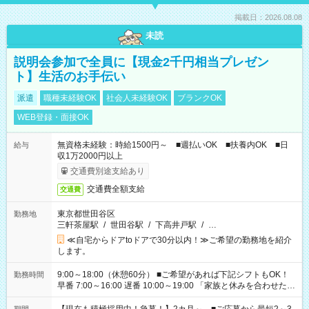
掲載日：2026.08.08
未読
説明会参加で全員に【現金2千円相当プレゼン
ト】生活のお手伝い
派遣
職種未経験OK
社会人未経験OK
ブランクOK
WEB登録・面接OK
無資格未経験：時給1500円～ ■週払いOK ■扶養内OK ■日
給与
収1万2000円以上
交通費別途支給あり
交通費全額支給
交通費
東京都世田谷区
勤務地
三軒茶屋駅
/
世田谷駅
/
下高井戸駅
/
…
≪自宅からドアtoドアで30分以内！≫ご希望の勤務地を紹介
します。
9:00～18:00（休憩60分） ■ご希望があれば下記シフトもOK！
勤務時間
早番 7:00～16:00 遅番 10:00～19:00 「家族と休みを合わせた
い」 「余裕を持って夕飯の準備がしたい」 「できれば残業はし
たくない」 など、ご希望を教えてくださいね。 ※Wワーク希望