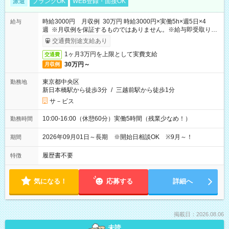
派遣
ブランクOK
WEB登録・面接OK
時給3000円 月収例 30万円 時給3000円×実働5h×週5日×4
給与
週 ※月収例を保証するものではありません。※給与即受取りサ
ービス利用可（利用条件有）
交通費別途支給あり
1ヶ月3万円を上限として実費支給
交通費
30万円～
月収例
東京都中央区
勤務地
新日本橋駅から徒歩3分
/
三越前駅から徒歩1分
サ－ビス
10:00-16:00（休憩60分）実働5時間（残業少なめ！）
勤務時間
2026年09月01日～長期 ※開始日相談OK ※9月～！
期間
履歴書不要
特徴
気になる！
応募する
詳細へ
掲載日：2026.08.06
未読