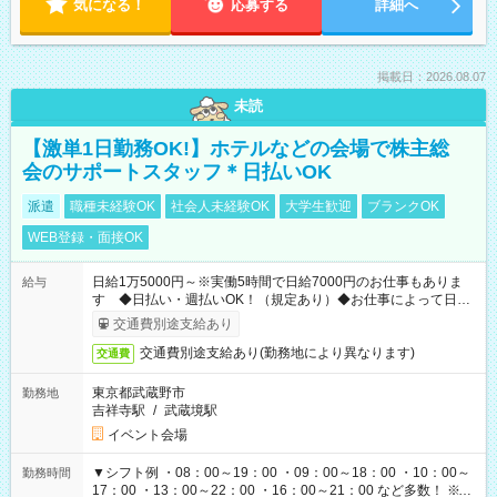
気になる！
応募する
詳細へ
掲載日：2026.08.07
未読
【激単1日勤務OK!】ホテルなどの会場で株主総
会のサポートスタッフ＊日払いOK
派遣
職種未経験OK
社会人未経験OK
大学生歓迎
ブランクOK
WEB登録・面接OK
日給1万5000円～※実働5時間で日給7000円のお仕事もありま
給与
す ◆日払い・週払いOK！（規定あり）◆お仕事によって日給
も異なります
交通費別途支給あり
交通費別途支給あり(勤務地により異なります)
交通費
東京都武蔵野市
勤務地
吉祥寺駅
/
武蔵境駅
イベント会場
▼シフト例 ・08：00～19：00 ・09：00～18：00 ・10：00～
勤務時間
17：00 ・13：00～22：00 ・16：00～21：00 など多数！ ※お