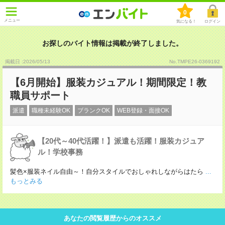
0
メニュー
気になる！
ログイン
お探しのバイト情報は掲載が終了しました。
掲載日 :2026
/
05
/
13
No.TMPE26-0369192
【6月開始】服装カジュアル！期間限定！教
職員サポート
派遣
職種未経験OK
ブランクOK
WEB登録・面接OK
【20代～40代活躍！】派遣も活躍！服装カジュア
ル！学校事務
髪色×服装ネイル自由～！自分スタイルでおしゃれしながらはたら
...
もっとみる
あなたの閲覧履歴からのオススメ