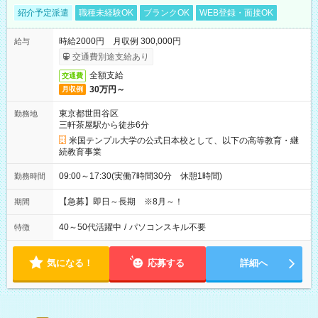
紹介予定派遣
職種未経験OK
ブランクOK
WEB登録・面接OK
時給2000円 月収例 300,000円
給与
交通費別途支給あり
全額支給
交通費
30万円～
月収例
東京都世田谷区
勤務地
三軒茶屋駅から徒歩6分
米国テンプル大学の公式日本校として、以下の高等教育・継
続教育事業
09:00～17:30(実働7時間30分 休憩1時間)
勤務時間
【急募】即日～長期 ※8月～！
期間
40～50代活躍中
/
パソコンスキル不要
特徴
気になる！
応募する
詳細へ