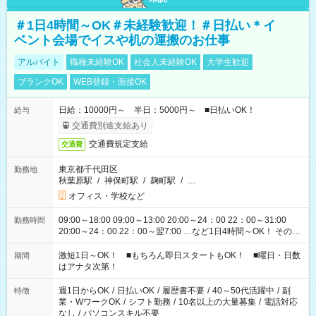
＃1日4時間～OK＃未経験歓迎！＃日払い＊イ
ベント会場でイスや机の運搬のお仕事
アルバイト
職種未経験OK
社会人未経験OK
大学生歓迎
ブランクOK
WEB登録・面接OK
日給：10000円～ 半日：5000円～ ■日払いOK！
給与
交通費別途支給あり
交通費規定支給
交通費
東京都千代田区
勤務地
秋葉原駅
/
神保町駅
/
麹町駅
/
…
オフィス・学校など
09:00～18:00 09:00～13:00 20:00～24：00 22：00～31:00
勤務時間
20:00～24：00 22：00～翌7:00 …など1日4時間～OK！ その他
シフトもございます！ お気軽にご相談ください！
激短1日～OK！ ■もちろん即日スタートもOK！ ■曜日・日数
期間
はアナタ次第！
週1日からOK
/
日払いOK
/
履歴書不要
/
40～50代活躍中
/
副
特徴
業・WワークOK
/
シフト勤務
/
10名以上の大量募集
/
電話対応
なし
/
パソコンスキル不要