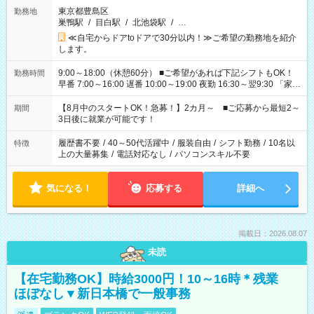
東京都豊島区
勤務地
巣鴨駅
/
目白駅
/
北池袋駅
/
…
≪自宅からドアtoドアで30分以内！≫ご希望の勤務地を紹介
します。
9:00～18:00（休憩60分） ■ご希望があれば下記シフトもOK！
勤務時間
早番 7:00～16:00 遅番 10:00～19:00 夜勤 16:30～翌9:30 「家族
と休みを合わせたい」 「余裕を持って夕飯の準備がしたい」
「できれば残業はしたくない」 など、ご希望を教えてください
【8月中のスタートOK！急募！】2カ月～ ■ご応募から最短2～
期間
ね。 ※Wワーク希望の方へ 今ご覧のお仕事で希望する勤務時間
3日後に就業が可能です！
と、もう1つのお仕事の勤務時間。 合計で週40時間を超える場
合は応募できません。
履歴書不要
/
40～50代活躍中
/
服装自由
/
シフト勤務
/
10名以
特徴
上の大量募集
/
電話対応なし
/
パソコンスキル不要
気になる！
応募する
詳細へ
掲載日：2026.08.07
未読
【在宅勤務OK】時給3000円！10～16時＊残業
ほぼなし▼新日本橋で一般事務