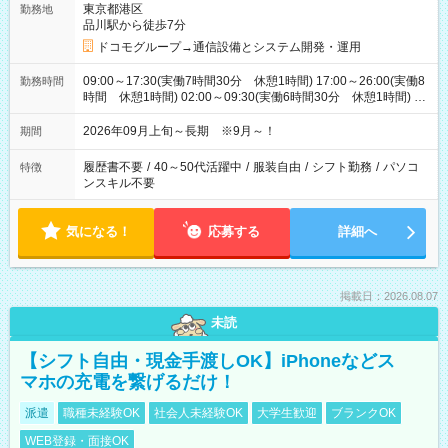
東京都港区
勤務地
品川駅から徒歩7分
ドコモグループ→通信設備とシステム開発・運用
09:00～17:30(実働7時間30分 休憩1時間) 17:00～26:00(実働8
勤務時間
時間 休憩1時間) 02:00～09:30(実働6時間30分 休憩1時間) ※
日勤は就業時間1/夜勤は就業時間2.3を連続で行って頂きます
2026年09月上旬～長期 ※9月～！
期間
履歴書不要
/
40～50代活躍中
/
服装自由
/
シフト勤務
/
パソコ
特徴
ンスキル不要
気になる！
応募する
詳細へ
掲載日：2026.08.07
未読
【シフト自由・現金手渡しOK】iPhoneなどス
マホの充電を繋げるだけ！
派遣
職種未経験OK
社会人未経験OK
大学生歓迎
ブランクOK
WEB登録・面接OK