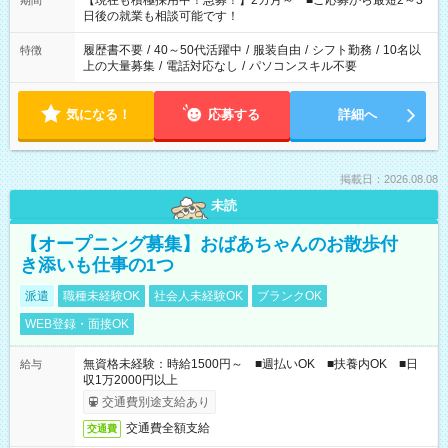
【現在も積極採用中！急募！】2カ月～ ■ご応募から最短2～3
期間
の方へ 今ご覧のお仕事で希望する勤務時間と、もう1つのお仕事
日後の就業も相談可能です！
の勤務時間。 合計で週40時間を超える場合は応募できません。
履歴書不要
/
40～50代活躍中
/
服装自由
/
シフト勤務
/
10名以
特徴
上の大量募集
/
電話対応なし
/
パソコンスキル不要
気になる！
応募する
詳細へ
掲載日：2026.08.08
未読
【オープニング募集】おばあちゃんのお散歩付
き添いも仕事の1つ
派遣
職種未経験OK
社会人未経験OK
ブランクOK
WEB登録・面接OK
無資格未経験：時給1500円～ ■週払いOK ■扶養内OK ■日
給与
収1万2000円以上
交通費別途支給あり
交通費全額支給
交通費