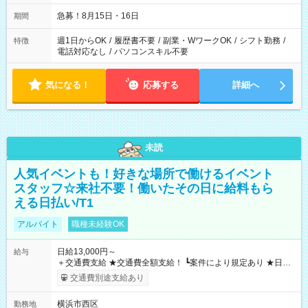
急募！8月15日・16日
期間
週1日からOK
/
履歴書不要
/
副業・WワークOK
/
シフト勤務
/
特徴
電話対応なし
/
パソコンスキル不要
気になる！
応募する
詳細へ
未読
人気イベントも！好きな場所で働けるイベント
スタッフ☆来社不要！働いたその日に給料もら
える日払い/T1
アルバイト
職種未経験OK
日給13,000円～
給与
＋交通費支給 ★交通費全額支給！ ┗案件により規定あり ★日払
いOK！（規定あり） ┗働いたその日に現金GET♪ お仕事後はコ
交通費別途支給あり
ンビニATMから 日払い分を引き落とせます！ 【試用期間】試
用期間なし
横浜市西区
勤務地