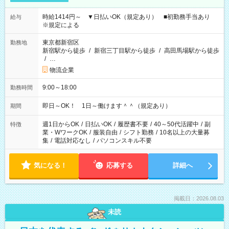
時給1414円～ ▼日払いOK（規定あり） ■初勤務手当あり
給与
※規定による
東京都新宿区
勤務地
新宿駅から徒歩
/
新宿三丁目駅から徒歩
/
高田馬場駅から徒歩
/
…
物流企業
9:00～18:00
勤務時間
即日～OK！ 1日～働けます＾＾（規定あり）
期間
週1日からOK
/
日払いOK
/
履歴書不要
/
40～50代活躍中
/
副
特徴
業・WワークOK
/
服装自由
/
シフト勤務
/
10名以上の大量募
集
/
電話対応なし
/
パソコンスキル不要
気になる！
応募する
詳細へ
掲載日：2026.08.03
未読