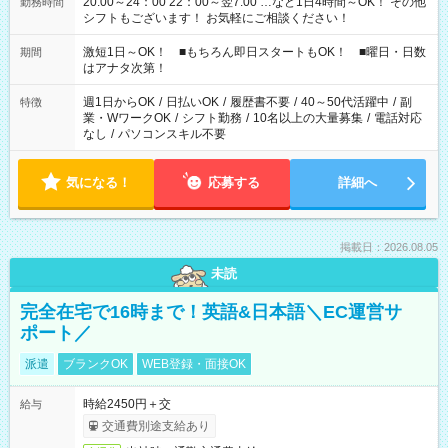
20:00～24：00 22：00～翌7:00 …など1日4時間～OK！ その他
勤務時間
シフトもございます！ お気軽にご相談ください！
激短1日～OK！ ■もちろん即日スタートもOK！ ■曜日・日数
期間
はアナタ次第！
週1日からOK
/
日払いOK
/
履歴書不要
/
40～50代活躍中
/
副
特徴
業・WワークOK
/
シフト勤務
/
10名以上の大量募集
/
電話対応
なし
/
パソコンスキル不要
気になる！
応募する
詳細へ
掲載日：2026.08.05
未読
完全在宅で16時まで！英語&日本語＼EC運営サ
ポート／
派遣
ブランクOK
WEB登録・面接OK
時給2450円＋交
給与
交通費別途支給あり