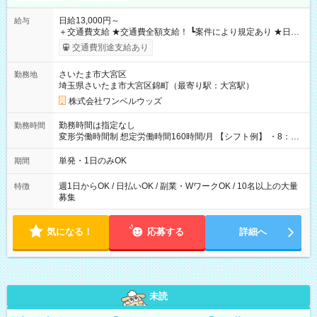
日給13,000円～
給与
＋交通費支給 ★交通費全額支給！ ┗案件により規定あり ★日払
いOK！（規定あり） ┗働いたその日に現金GET♪ お仕事後はコ
交通費別途支給あり
ンビニATMから 日払い分を引き落とせます！ 【試用期間】試
用期間なし
さいたま市大宮区
勤務地
埼玉県さいたま市大宮区錦町（最寄り駅：大宮駅）
株式会社ワンベルウッズ
勤務時間は指定なし
勤務時間
変形労働時間制 想定労働時間160時間/月 【シフト例】 ・8：00
～21：00
単発・1日のみOK
期間
週1日からOK / 日払いOK / 副業・WワークOK / 10名以上の大量
特徴
募集
気になる！
応募する
詳細へ
未読