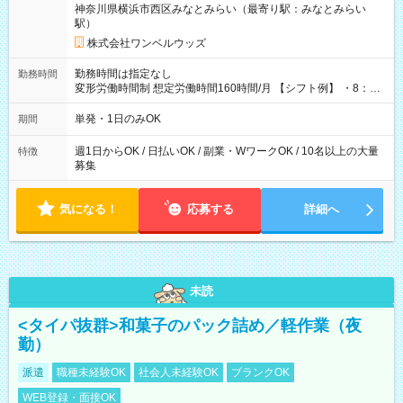
神奈川県横浜市西区みなとみらい（最寄り駅：みなとみらい
駅）
株式会社ワンベルウッズ
勤務時間は指定なし
勤務時間
変形労働時間制 想定労働時間160時間/月 【シフト例】 ・8：00
～21：00
単発・1日のみOK
期間
週1日からOK / 日払いOK / 副業・WワークOK / 10名以上の大量
特徴
募集
気になる！
応募する
詳細へ
未読
<タイパ抜群>和菓子のパック詰め／軽作業（夜
勤）
派遣
職種未経験OK
社会人未経験OK
ブランクOK
WEB登録・面接OK