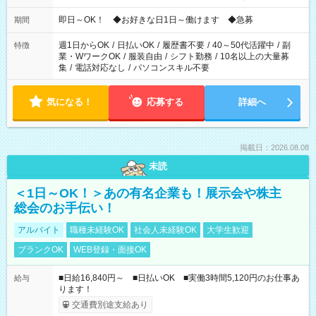
仕事により勤務時間が異なります
即日～OK！ ◆お好きな日1日～働けます ◆急募
期間
週1日からOK
/
日払いOK
/
履歴書不要
/
40～50代活躍中
/
副
特徴
業・WワークOK
/
服装自由
/
シフト勤務
/
10名以上の大量募
集
/
電話対応なし
/
パソコンスキル不要
気になる！
応募する
詳細へ
掲載日：2026.08.08
未読
＜1日～OK！＞あの有名企業も！展示会や株主
総会のお手伝い！
アルバイト
職種未経験OK
社会人未経験OK
大学生歓迎
ブランクOK
WEB登録・面接OK
■日給16,840円～ ■日払いOK ■実働3時間5,120円のお仕事あ
給与
ります！
交通費別途支給あり