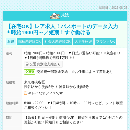
掲載日：2026.08.05
未読
【在宅OK】レア求人！パスポートのデータ入力
＊時給1900円～／短期！すぐ働ける
派遣
職種未経験OK
社会人未経験OK
大学生歓迎
ブランクOK
時給1900円～時給2100円 ▼日払い週払い可能！※規定有り
給与
▼1日6時間勤務で日収1万以上！
交通費別途支給あり
交通費一部別途支給 ※お仕事によって変動あり
交通費
東京都渋谷区
勤務地
渋谷駅から徒歩5分
/
神泉駅から徒歩5分
キレイなオフィスです
8:00～22:00 ▼1日4時間～ 10時～・11時～など、シフト希望
勤務時間
ご相談ください！
【急募】即日～短期も長期もOK！最短翌月末まで 1か月ごとの
期間
更新が可能！開始日もご相談ください！