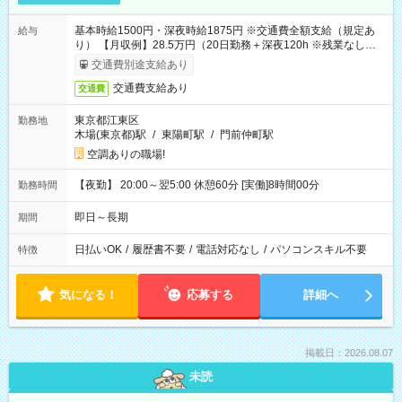
基本時給1500円・深夜時給1875円 ※交通費全額支給（規定あ
給与
り） 【月収例】28.5万円（20日勤務＋深夜120h ※残業なしの場
合）
交通費別途支給あり
交通費支給あり
交通費
東京都江東区
勤務地
木場(東京都)駅
/
東陽町駅
/
門前仲町駅
空調ありの職場!
【夜勤】 20:00～翌5:00 休憩60分 [実働]8時間00分
勤務時間
即日～長期
期間
日払いOK
/
履歴書不要
/
電話対応なし
/
パソコンスキル不要
特徴
気になる！
応募する
詳細へ
掲載日：2026.08.07
未読