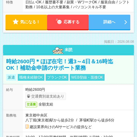
日払いOK
/
履歴書不要
/
副業・WワークOK
/
服装自由
/
シフト
特徴
勤務
/
10名以上の大量募集
/
パソコンスキル不要
気になる！
応募する
詳細へ
掲載日：2026.08.08
未読
時給2600円＊ほぼ在宅！週3～4日＆16時迄
OK！補助金申請のサポート業務
派遣
職種未経験OK
ブランクOK
WEB登録・面接OK
時給2600円
給与
交通費別途支給あり
全額支給
交通費
東京都中央区
勤務地
八丁堀(東京都)駅から徒歩2分
/
茅場町駅から徒歩6分
建設業界向けのAIサービスの提供など