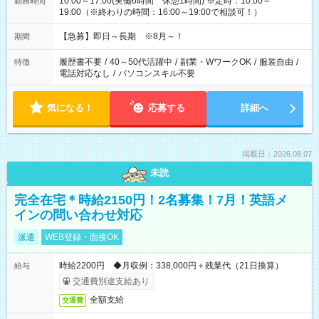
10:00～17:00(実働6時間 休憩1時間) ※定時：10:00～
勤務時間
19:00（※終わりの時間：16:00～19:00で相談可！）
【急募】即日～長期 ※8月～！
期間
履歴書不要
/
40～50代活躍中
/
副業・WワークOK
/
服装自由
/
特徴
電話対応なし
/
パソコンスキル不要
気になる！
応募する
詳細へ
掲載日：2026.08.07
未読
完全在宅＊時給2150円！2名募集！7月！英語メ
インの問い合わせ対応
派遣
WEB登録・面接OK
時給2200円 ◆月収例：338,000円＋残業代（21日換算）
給与
交通費別途支給あり
全額支給
交通費