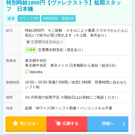
特別時給1800円【ヴァレクストラ】短期スタッ
フ 日本橋
派遣
ブランクOK
WEB登録・面接OK
時給1800円 ※ご経験・スキルにより優遇 スマホでかんたんに
給与
前払いで給与が受け取れます（※上限、条件あり）
交通費別途支給あり
交通費全額支給（規定あり）
交通費
東京都中央区
勤務地
東京都中央区 東京メトロ 日本橋駅から直結（徒歩1分）
Valextra
10:00～20:00 実働7.5時間／休憩1.5時間 営業時間に合わせた
勤務時間
シフト制
3か月程度の短期予定 ※開始日はお気軽にご相談ください
期間
副業・WワークOK
/
シフト勤務
/
パソコンスキル不要
特徴
気になる！
応募する
詳細へ