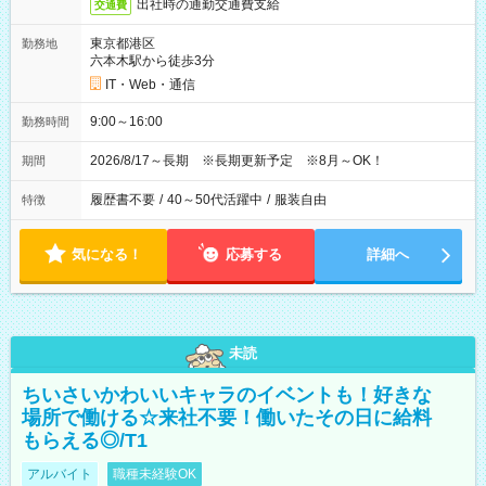
出社時の通勤交通費支給
交通費
東京都港区
勤務地
六本木駅から徒歩3分
IT・Web・通信
9:00～16:00
勤務時間
2026/8/17～長期 ※長期更新予定 ※8月～OK！
期間
履歴書不要
/
40～50代活躍中
/
服装自由
特徴
気になる！
応募する
詳細へ
未読
ちいさいかわいいキャラのイベントも！好きな
場所で働ける☆来社不要！働いたその日に給料
もらえる◎/T1
アルバイト
職種未経験OK