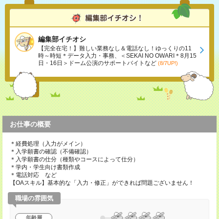
編集部イチオシ
【完全在宅！】難しい業務なし＆電話なし！ゆっくりの11
時～時短＊データ入力・事務、＜SEKAI NO OWARI＊8月15
日・16日＞ドーム公演のサポートバイトなど
(8/7UP!)
お仕事の概要
＊経費処理（入力がメイン）
＊入学願書の確認（不備確認）
＊入学願書の仕分（種類やコースによって仕分）
＊学内・学生向け書類作成
＊電話対応 など
【OAスキル】基本的な「入力・修正」ができれば問題ございません！
職場の雰囲気
年齢層