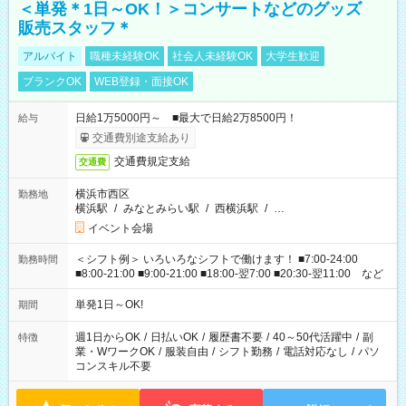
＜単発＊1日～OK！＞コンサートなどのグッズ
販売スタッフ＊
アルバイト
職種未経験OK
社会人未経験OK
大学生歓迎
ブランクOK
WEB登録・面接OK
日給1万5000円～ ■最大で日給2万8500円！
給与
交通費別途支給あり
交通費規定支給
交通費
横浜市西区
勤務地
横浜駅
/
みなとみらい駅
/
西横浜駅
/
…
イベント会場
＜シフト例＞ いろいろなシフトで働けます！ ■7:00-24:00
勤務時間
■8:00-21:00 ■9:00-21:00 ■18:00-翌7:00 ■20:30-翌11:00 など
単発1日～OK!
期間
週1日からOK
/
日払いOK
/
履歴書不要
/
40～50代活躍中
/
副
特徴
業・WワークOK
/
服装自由
/
シフト勤務
/
電話対応なし
/
パソ
コンスキル不要