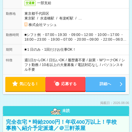
一部支給
交通費
東京都千代田区
勤務地
東京駅
/
水道橋駅
/
有楽町駅
/
…
株式会社マッシュ
■シフト例 ・07:00～19:30 ・09:00～12:00 ・10:00～17:00 ・
勤務時間
18:00～23:00 ・19:00～07:00 ・20:00～09:00 ・22:00～06:00
etc ★最短で3時間で5,120円のお仕事から 15時間で2万円近く稼
げるお仕事も！ ご希望のお時間に合わせてご紹介！ ※シフトは
■１日のみ・1回だけお仕事OK！
期間
現場によって異なります。 ※勿論、休憩時間はあるのでご安心
ください！
週1日からOK
/
日払いOK
/
履歴書不要
/
副業・WワークOK
/
シ
特徴
フト勤務
/
10名以上の大量募集
/
電話対応なし
/
パソコンスキ
ル不要
気になる！
応募する
詳細へ
掲載日：2026.08.06
未読
完全在宅＊時給2000円！年収400万以上！学校
事務＼紹介予定派遣／＠三軒茶屋