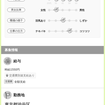
20代
30
40
50
60
男女比率
女性
男性
職場の様子
活気あり
しずか
仕事の仕方
テキパキ
コツコツ
募集情報
給与
時給1550円
交通費別途支給あり
全額支給
交通費
勤務地
東京都渋谷区