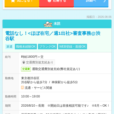
気になる！
応募する
詳細へ
掲載日：2026.08.06
未読
電話なし！<ほぼ在宅／週1出社>審査事務@渋
谷駅
派遣
職種未経験OK
ブランクOK
WEB登録・面接OK
時給1800円＋交
給与
交通費別途支給あり
通勤交通費別途支給(弊社規定あり)
交通費
東京都渋谷区
勤務地
渋谷駅から徒歩7分
/
神泉駅から徒歩5分
流通・サービス関連
10:00～19:00
勤務時間
2026/8/10～長期 ※開始日は前後相談可能です♪ ※8月～OK！
期間