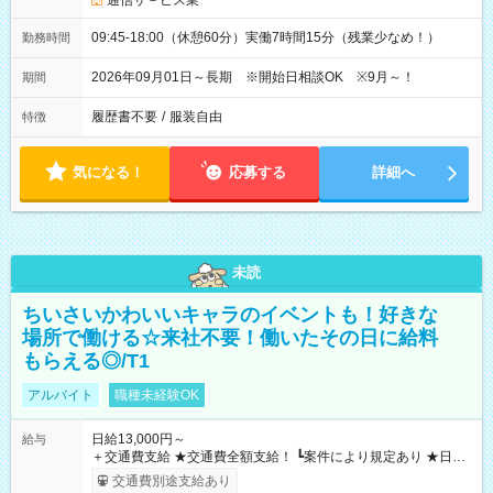
通信サ－ビス業
09:45-18:00（休憩60分）実働7時間15分（残業少なめ！）
勤務時間
2026年09月01日～長期 ※開始日相談OK ※9月～！
期間
履歴書不要
/
服装自由
特徴
気になる！
応募する
詳細へ
未読
ちいさいかわいいキャラのイベントも！好きな
場所で働ける☆来社不要！働いたその日に給料
もらえる◎/T1
アルバイト
職種未経験OK
日給13,000円～
給与
＋交通費支給 ★交通費全額支給！ ┗案件により規定あり ★日払
いOK！（規定あり） ┗働いたその日に現金GET♪ お仕事後はコ
交通費別途支給あり
ンビニATMから 日払い分を引き落とせます！ 【試用期間】試