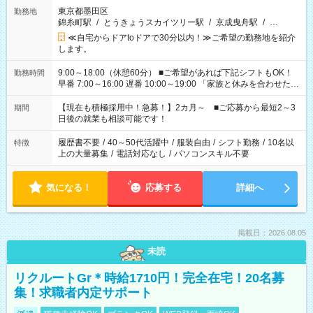
東京都墨田区
勤務地
錦糸町駅
/
とうきょうスカイツリー駅
/
京成曳舟駅
/
…
≪自宅からドアtoドアで30分以内！≫ご希望の勤務地を紹介
します。
9:00～18:00（休憩60分） ■ご希望があれば下記シフトもOK！
勤務時間
早番 7:00～16:00 遅番 10:00～19:00 「家族と休みを合わせた
い」 「余裕を持って夕飯の準備がしたい」 「できれば残業はし
たくない」 など、ご希望を教えてくださいね。 ※Wワーク希望
【現在も積極採用中！急募！】2カ月～ ■ご応募から最短2～3
期間
の方へ 今ご覧のお仕事で希望する勤務時間と、もう1つのお仕事
日後の就業も相談可能です！
の勤務時間。 合計で週40時間を超える場合は応募できません。
履歴書不要
/
40～50代活躍中
/
服装自由
/
シフト勤務
/
10名以
特徴
上の大量募集
/
電話対応なし
/
パソコンスキル不要
気になる！
応募する
詳細へ
掲載日：2026.08.05
未読
リクルートGr＊時給1710円！完全在宅！20名募
集！求職者内定サポート