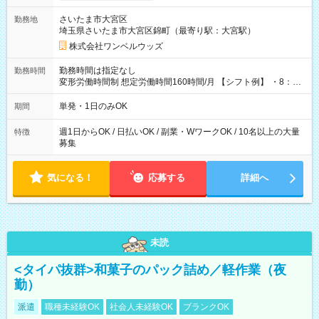
用期間なし
さいたま市大宮区
勤務地
埼玉県さいたま市大宮区錦町（最寄り駅：大宮駅）
株式会社ワンベルウッズ
勤務時間は指定なし
勤務時間
変形労働時間制 想定労働時間160時間/月 【シフト例】 ・8：00
～21：00
単発・1日のみOK
期間
週1日からOK / 日払いOK / 副業・WワークOK / 10名以上の大量
特徴
募集
気になる！
応募する
詳細へ
未読
<タイパ抜群>和菓子のパック詰め／軽作業（夜
勤）
派遣
職種未経験OK
社会人未経験OK
ブランクOK