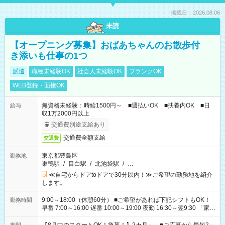
掲載日：2026.08.06
未読
【オープニング募集】おばあちゃんのお散歩付
き添いも仕事の1つ
派遣
職種未経験OK
社会人未経験OK
ブランクOK
WEB登録・面接OK
無資格未経験：時給1500円～ ■週払いOK ■扶養内OK ■日
給与
収1万2000円以上
交通費別途支給あり
交通費全額支給
交通費
東京都豊島区
勤務地
巣鴨駅
/
目白駅
/
北池袋駅
/
…
≪自宅からドアtoドアで30分以内！≫ご希望の勤務地を紹介
します。
9:00～18:00（休憩60分） ■ご希望があれば下記シフトもOK！
勤務時間
早番 7:00～16:00 遅番 10:00～19:00 夜勤 16:30～翌9:30 「家族
と休みを合わせたい」 「余裕を持って夕飯の準備がしたい」
「できれば残業はしたくない」 など、ご希望を教えてください