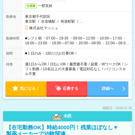
一部支給
交通費
東京都千代田区
勤務地
東京駅
/
水道橋駅
/
有楽町駅
/
…
株式会社マッシュ
■シフト例 ・07:00～19:30 ・09:00～12:00 ・10:00～17:00 ・
勤務時間
18:00～23:00 ・19:00～07:00 ・20:00～09:00 ・22:00～06:00
etc ★最短で3時間で5,120円のお仕事から 15時間で2万円近く稼
げるお仕事も！ ご希望のお時間に合わせてご紹介！ ※シフトは
■１日のみ・1回だけお仕事OK！
期間
現場によって異なります。 ※勿論、休憩時間はあるのでご安心
ください！
週1日からOK
/
日払いOK
/
履歴書不要
/
副業・WワークOK
/
シ
特徴
フト勤務
/
10名以上の大量募集
/
電話対応なし
/
パソコンスキ
ル不要
気になる！
応募する
詳細へ
掲載日：2026.07.30
未読
【在宅勤務OK】時給4000円！残業ほぼなし▼
製薬メーカーで治験関連