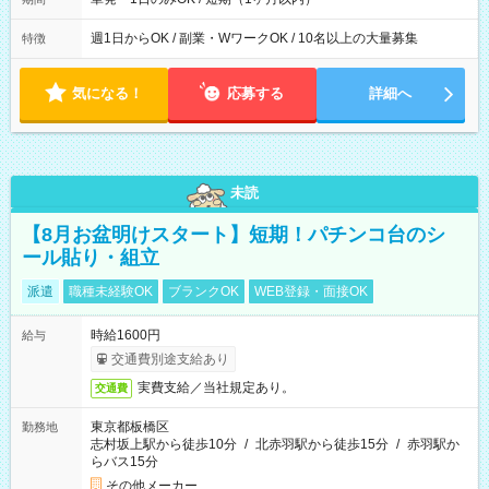
週1日からOK / 副業・WワークOK / 10名以上の大量募集
特徴
気になる！
応募する
詳細へ
未読
【8月お盆明けスタート】短期！パチンコ台のシ
ール貼り・組立
派遣
職種未経験OK
ブランクOK
WEB登録・面接OK
時給1600円
給与
交通費別途支給あり
実費支給／当社規定あり。
交通費
東京都板橋区
勤務地
志村坂上駅から徒歩10分
/
北赤羽駅から徒歩15分
/
赤羽駅か
らバス15分
その他メーカー