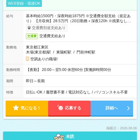
WEB登録・面接OK
基本時給1500円・深夜時給1875円 ※交通費全額支給（規定あ
給与
り） 【月収例】28.5万円（20日勤務＋深夜120h ※残業なしの場
合）
交通費別途支給あり
交通費支給あり
交通費
東京都江東区
勤務地
木場(東京都)駅
/
東陽町駅
/
門前仲町駅
空調ありの職場!
【夜勤】 20:00～翌5:00 休憩60分 [実働]8時間00分
勤務時間
即日～長期
期間
日払いOK
/
履歴書不要
/
電話対応なし
/
パソコンスキル不要
特徴
気になる！
応募する
詳細へ
掲載日：2026.08.06
未読