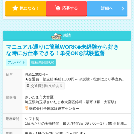
気になる！
応募する
詳細へ
未読
マニュアル通りに簡単WORK◆未経験から好き
な時にお仕事できる！単発OK◎試験監督
アルバイト
職種未経験OK
時給1,300円～
給与
★交通費一部支給 時給1,300円～ ※試験・役割により手当あり
※勤務回数により昇給あり 【即給（前払い）オプションあ
交通費別途支給あり
り！】 希望される場合、勤務から1週間ほどで給与の一部を受け
取れます。 ※手数料418円がかかります。 【過去試験日の収入
さいたま市大宮区
勤務地
例】 ・河合塾模擬試験 8:30～17:30（休憩1時間） 時給1,300円
埼玉県埼玉県さいたま市大宮区錦町（最寄り駅：大宮駅）
×8時間＝日収10,400円＋交通費 ※当日の役割により時給＋100
円の場合あり ・国家試験 7:00～13:30（休憩なし） 時給1,300
株式会社全国試験運営センター
円（役割手当＋100円）×6時間＝日収8,400円＋交通費 【試用期
間】試用期間なし
シフト制
勤務時間
1日あたりの実働時間：最大7時間/日 09：00～17：00 ※勤務時
間は 試験により異なります。
単発・1日のみOK / 短期（1ヶ月以内）
期間