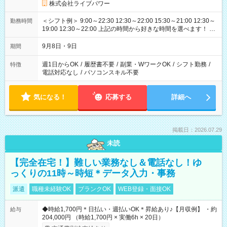
株式会社ライブパワー
＜シフト例＞ 9:00～22:30 12:30～22:00 15:30～21:00 12:30～
勤務時間
19:00 12:30～22:00 上記の時間から好きな時間を選べます！ ※
時間は変更となる可能性があります
9月8日・9日
期間
週1日からOK
/
履歴書不要
/
副業・WワークOK
/
シフト勤務
/
特徴
電話対応なし
/
パソコンスキル不要
気になる！
応募する
詳細へ
掲載日：2026.07.29
未読
【完全在宅！】難しい業務なし＆電話なし！ゆ
っくりの11時～時短＊データ入力・事務
派遣
職種未経験OK
ブランクOK
WEB登録・面接OK
◆時給1,700円＊日払い・週払いOK＊昇給あり♪【月収例】 ・約
給与
204,000円 （時給1,700円 × 実働6h × 20日）