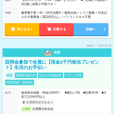
【8月中のスタートOK！急募！】2カ月～ ■ご応募から最短2～
期間
ね。 ※Wワーク希望の方へ 今ご覧のお仕事で希望する勤務時間
3日後に就業が可能です！
と、もう1つのお仕事の勤務時間。 合計で週40時間を超える場
合は応募できません。
履歴書不要
/
40～50代活躍中
/
服装自由
/
シフト勤務
/
10名以
特徴
上の大量募集
/
電話対応なし
/
パソコンスキル不要
気になる！
応募する
詳細へ
掲載日：2026.08.05
未読
説明会参加で全員に【現金2千円相当プレゼン
ト】生活のお手伝い
派遣
職種未経験OK
社会人未経験OK
ブランクOK
WEB登録・面接OK
無資格未経験：時給1500円～ ■週払いOK ■扶養内OK ■日
給与
収1万2000円以上
交通費別途支給あり
交通費全額支給
交通費