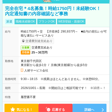
完全在宅＊4名募集！時給1750円！未経験OK！
内定通知書の内容確認など事務
派遣
職種未経験OK
ブランクOK
WEB登録・面接OK
時給1750円＋交 【月収例】290,937円～ ■給与の前払いが可
給与
能な速払いサービスあり
交通費別途支給あり
交通費支給あり
交通費
25～30万円
月収例
東京都千代田区
勤務地
東京駅から徒歩1分
/
京橋(東京都)駅から徒歩5分
人材サービス会社
9:30～18:15 ※残業はほとんどありません。※休憩60分。
勤務時間
2026/10/01～長期 ※開始日はご相談可能です！ ※10月～！
期間
履歴書不要
特徴
気になる！
応募する
詳細へ