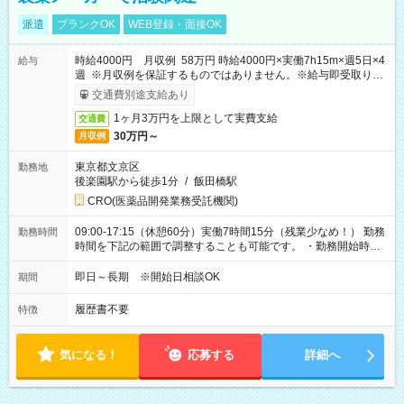
派遣
ブランクOK
WEB登録・面接OK
時給4000円 月収例 58万円 時給4000円×実働7h15m×週5日×4
給与
週 ※月収例を保証するものではありません。※給与即受取りサ
ービス利用可（利用条件有）
交通費別途支給あり
1ヶ月3万円を上限として実費支給
交通費
30万円～
月収例
東京都文京区
勤務地
後楽園駅から徒歩1分
/
飯田橋駅
CRO(医薬品開発業務受託機関)
09:00-17:15（休憩60分）実働7時間15分（残業少なめ！） 勤務
勤務時間
時間を下記の範囲で調整することも可能です。 ・勤務開始時
間 09:00～10:00 ・勤務終了時間 16:00～17:15 ・実働
05:00～07:15
即日～長期 ※開始日相談OK
期間
履歴書不要
特徴
気になる！
応募する
詳細へ