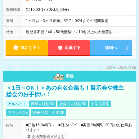
(1)10:00-17:30(休憩60分)
勤務時間
1ヶ月以上3ヶ月未満／8/17～9/24までの期間限定
期間
履歴書不要
/
40～50代活躍中
/
10名以上の大量募集
特徴
気になる！
応募する
詳細へ
掲載日：2026.08.06
未読
＜1日～OK！＞あの有名企業も！展示会や株主
総会のお手伝い！
アルバイト
職種未経験OK
社会人未経験OK
大学生歓迎
ブランクOK
WEB登録・面接OK
■日給16,840円～ ■日払いOK ■実働3時間5,120円のお仕事あ
給与
ります！
交通費別途支給あり