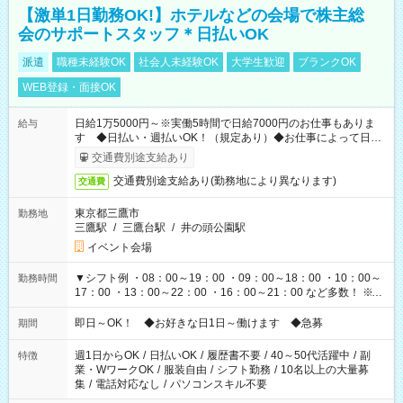
【激単1日勤務OK!】ホテルなどの会場で株主総
会のサポートスタッフ＊日払いOK
派遣
職種未経験OK
社会人未経験OK
大学生歓迎
ブランクOK
WEB登録・面接OK
日給1万5000円～※実働5時間で日給7000円のお仕事もありま
給与
す ◆日払い・週払いOK！（規定あり）◆お仕事によって日給
も異なります
交通費別途支給あり
交通費別途支給あり(勤務地により異なります)
交通費
東京都三鷹市
勤務地
三鷹駅
/
三鷹台駅
/
井の頭公園駅
イベント会場
▼シフト例 ・08：00～19：00 ・09：00～18：00 ・10：00～
勤務時間
17：00 ・13：00～22：00 ・16：00～21：00 など多数！ ※お
仕事により勤務時間が異なります
即日～OK！ ◆お好きな日1日～働けます ◆急募
期間
週1日からOK
/
日払いOK
/
履歴書不要
/
40～50代活躍中
/
副
特徴
業・WワークOK
/
服装自由
/
シフト勤務
/
10名以上の大量募
集
/
電話対応なし
/
パソコンスキル不要