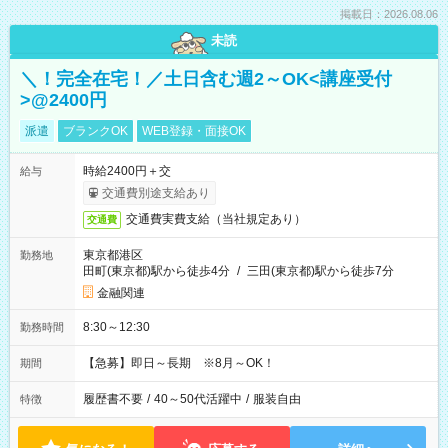
掲載日：2026.08.06
未読
＼！完全在宅！／土日含む週2～OK<講座受付
>@2400円
派遣
ブランクOK
WEB登録・面接OK
時給2400円＋交
給与
交通費別途支給あり
交通費実費支給（当社規定あり）
交通費
東京都港区
勤務地
田町(東京都)駅から徒歩4分
/
三田(東京都)駅から徒歩7分
金融関連
8:30～12:30
勤務時間
【急募】即日～長期 ※8月～OK！
期間
履歴書不要
/
40～50代活躍中
/
服装自由
特徴