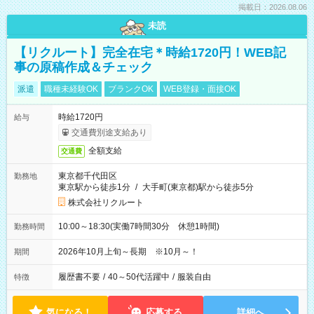
掲載日：2026.08.06
未読
【リクルート】完全在宅＊時給1720円！WEB記
事の原稿作成＆チェック
派遣
職種未経験OK
ブランクOK
WEB登録・面接OK
時給1720円
給与
交通費別途支給あり
全額支給
交通費
東京都千代田区
勤務地
東京駅から徒歩1分
/
大手町(東京都)駅から徒歩5分
株式会社リクルート
10:00～18:30(実働7時間30分 休憩1時間)
勤務時間
2026年10月上旬～長期 ※10月～！
期間
履歴書不要
/
40～50代活躍中
/
服装自由
特徴
気になる！
応募する
詳細へ