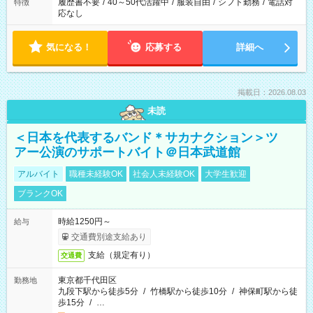
履歴書不要
/
40～50代活躍中
/
服装自由
/
シフト勤務
/
電話対
特徴
応なし
気になる！
応募する
詳細へ
掲載日：2026.08.03
未読
＜日本を代表するバンド＊サカナクション＞ツ
アー公演のサポートバイト＠日本武道館
アルバイト
職種未経験OK
社会人未経験OK
大学生歓迎
ブランクOK
時給1250円～
給与
交通費別途支給あり
支給（規定有り）
交通費
東京都千代田区
勤務地
九段下駅から徒歩5分
/
竹橋駅から徒歩10分
/
神保町駅から徒
歩15分
/
…