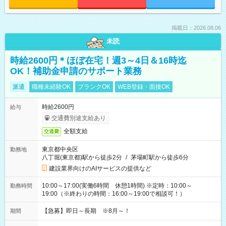
掲載日：2026.08.06
未読
時給2600円＊ほぼ在宅！週3～4日＆16時迄
OK！補助金申請のサポート業務
派遣
職種未経験OK
ブランクOK
WEB登録・面接OK
時給2600円
給与
交通費別途支給あり
全額支給
交通費
東京都中央区
勤務地
八丁堀(東京都)駅から徒歩2分
/
茅場町駅から徒歩6分
建設業界向けのAIサービスの提供など
10:00～17:00(実働6時間 休憩1時間) ※定時：10:00～
勤務時間
19:00（※終わりの時間：16:00～19:00で相談可！）
【急募】即日～長期 ※8月～！
期間