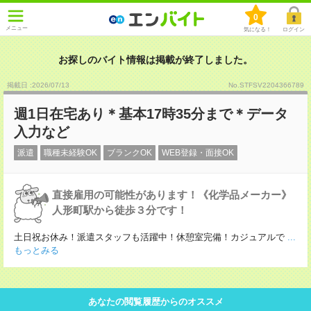
0
メニュー
気になる！
ログイン
お探しのバイト情報は掲載が終了しました。
掲載日 :2026
/
07
/
13
No.STFSV2204366789
週1日在宅あり＊基本17時35分まで＊データ
入力など
派遣
職種未経験OK
ブランクOK
WEB登録・面接OK
直接雇用の可能性があります！《化学品メーカー》
人形町駅から徒歩３分です！
土日祝お休み！派遣スタッフも活躍中！休憩室完備！カジュアルで
...
もっとみる
あなたの閲覧履歴からのオススメ