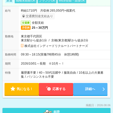
派遣
職種未経験OK
ブランクOK
WEB登録・面接OK
時給1710円 月収例 265,050円+残業代
給与
交通費別途支給あり
全額支給
交通費
25～30万円
月収例
東京都千代田区
勤務地
東京駅から徒歩1分
/
京橋(東京都)駅から徒歩2分
株式会社インディードリクルートパートナーズ
09:30～18:15(実働7時間45分 休憩1時間)
勤務時間
2026/10/01～長期 ※10月～！
期間
履歴書不要
/
40～50代活躍中
/
服装自由
/
10名以上の大量募
特徴
集
/
パソコンスキル不要
気になる！
応募する
詳細へ
掲載日：2026.08.06
未読