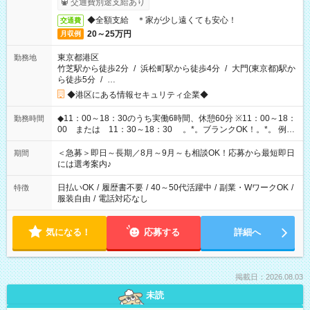
交通費別途支給あり
◆全額支給 ＊家が少し遠くても安心！
交通費
20～25万円
月収例
東京都港区
勤務地
竹芝駅から徒歩2分
/
浜松町駅から徒歩4分
/
大門(東京都)駅か
ら徒歩5分
/
…
◆港区にある情報セキュリティ企業◆
◆11：00～18：30のうち実働6時間、休憩60分 ※11：00～18：
勤務時間
00 または 11：30～18：30 。*。ブランクOK！。*。 例え
ば前職が、 在宅/財団法人/事務/コールセンター/受付/販売/カフェ
スタッフ スイーツ販売/ホテルフロント/化粧品販売/など 様々な
＜急募＞即日～長期／8月～9月～も相談OK！応募から最短即日
期間
業界から入社して活躍されています♪
には選考案内♪
日払いOK
/
履歴書不要
/
40～50代活躍中
/
副業・WワークOK
/
特徴
服装自由
/
電話対応なし
気になる！
応募する
詳細へ
掲載日：2026.08.03
未読