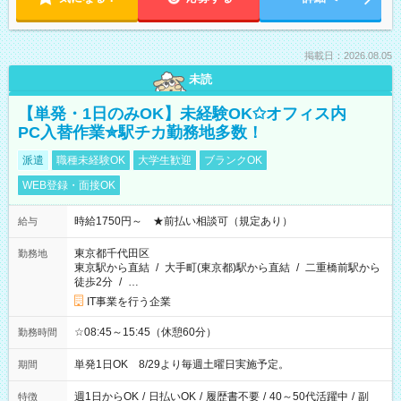
掲載日：2026.08.05
未読
【単発・1日のみOK】未経験OK✩オフィス内
PC入替作業✮駅チカ勤務地多数！
派遣
職種未経験OK
大学生歓迎
ブランクOK
WEB登録・面接OK
時給1750円～ ★前払い相談可（規定あり）
給与
東京都千代田区
勤務地
東京駅から直結
/
大手町(東京都)駅から直結
/
二重橋前駅から
徒歩2分
/
…
IT事業を行う企業
☆08:45～15:45（休憩60分）
勤務時間
単発1日OK 8/29より毎週土曜日実施予定。
期間
週1日からOK
/
日払いOK
/
履歴書不要
/
40～50代活躍中
/
副
特徴