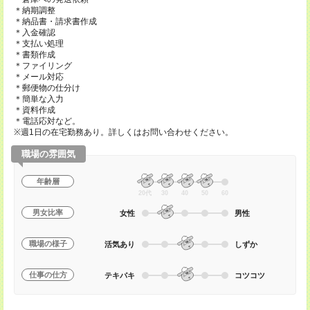
＊納期調整
＊納品書・請求書作成
＊入金確認
＊支払い処理
＊書類作成
＊ファイリング
＊メール対応
＊郵便物の仕分け
＊簡単な入力
＊資料作成
＊電話応対など。
※週1日の在宅勤務あり。詳しくはお問い合わせください。
職場の雰囲気
年齢層
20代
30
40
50
60
男女比率
女性
男性
職場の様子
活気あり
しずか
仕事の仕方
テキパキ
コツコツ