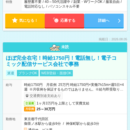
履歴書不要
/
40～50代活躍中
/
副業・WワークOK
/
服装自由
/
特徴
電話対応なし
/
パソコンスキル不要
気になる！
応募する
詳細へ
掲載日：2026.08.05
未読
ほぼ完全在宅！時給1750円！電話無し！電子コ
ミック配信サービス会社で事務
派遣
ブランクOK
WEB登録・面接OK
時給1750円 月収例 25万円 時給1750円×実働7h15m×週5日×4
給与
週 ※月収例を保証するものではありません。※給与即受取りサ
ービス利用可（利用条件有）
交通費別途支給あり
1ヶ月3万円を上限として実費支給
交通費
25～30万円
月収例
東京都千代田区
勤務地
御茶ノ水駅から徒歩9分
/
神保町駅から徒歩3分