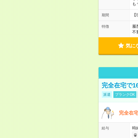
も
【
期間
履
特徴
不
気に
完全在宅で1
派遣
ブランクOK
完全在宅
時
給与