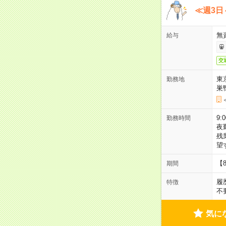
≪週3日
無
給与
交
東
勤務地
巣
9:
勤務時間
夜
残
望
【
期間
履
特徴
不
気に