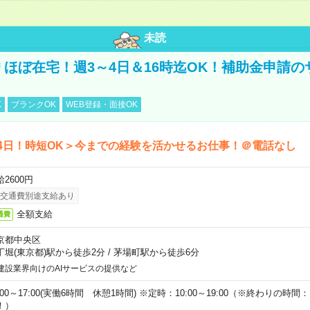
未読
円＊ほぼ在宅！週3～4日＆16時迄OK！補助金申請
K
ブランクOK
WEB登録・面接OK
4日！時短OK＞今までの経験を活かせるお仕事！＠電話なし
2600円
交通費別途支給あり
全額支給
通費
京都中央区
丁堀(東京都)駅から徒歩2分
/
茅場町駅から徒歩6分
建設業界向けのAIサービスの提供など
:00～17:00(実働6時間 休憩1時間) ※定時：10:00～19:00（※終わりの時間：1
！）