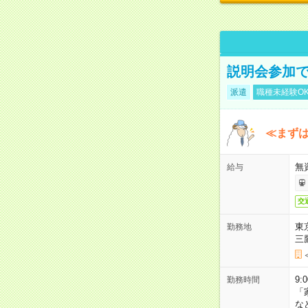
説明会参加で
派遣
職種未経験O
≪まずは
無
給与
交
東
勤務地
三
9:
勤務時間
「
な