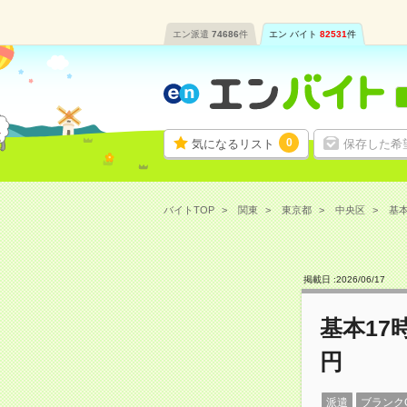
エン派遣
74686
件
エン バイト
82531
件
0
気になるリスト
保存した希
バイトTOP
関東
東京都
中央区
基本
掲載日 :
2026
/
06
/
17
基本17
円
派遣
ブランク