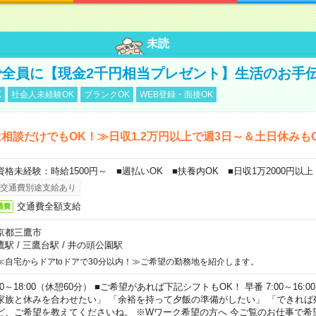
未読
全員に【現金2千円相当プレゼント】生活のお手
K
社会人未経験OK
ブランクOK
WEB登録・面接OK
相談だけでもOK！≫日収1.2万円以上で週3日～＆土日休みも
資格未経験：時給1500円～ ■週払いOK ■扶養内OK ■日収1万2000円以上
交通費別途支給あり
交通費全額支給
通費
京都三鷹市
鷹駅
/
三鷹台駅
/
井の頭公園駅
≪自宅からドアtoドアで30分以内！≫ご希望の勤務地を紹介します。
00～18:00（休憩60分） ■ご希望があれば下記シフトもOK！ 早番 7:00～16:00 遅
家族と休みを合わせたい」 「余裕を持って夕飯の準備がしたい」 「できれば
ど、ご希望を教えてくださいね。 ※Wワーク希望の方へ 今ご覧のお仕事で希