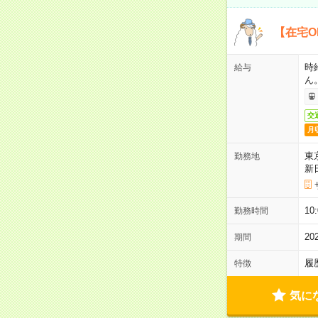
【在宅O
時
給与
ん
交
月
東
勤務地
新
1
勤務時間
2
期間
履
特徴
気に