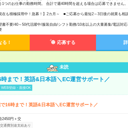
う1つのお仕事の勤務時間。 合計で週40時間を超える場合は応募できません。
現在も積極採用中！急募！】2カ月～ ■ご応募から最短2～3日後の就業も相
歴書不要
/
40～50代活躍中
/
服装自由
/
シフト勤務
/
10名以上の大量募集
/
電話対応
要
なる！
応募する
詳
未読
6時まで！英語&日本語＼EC運営サポート／
WEB登録・面接OK
で16時まで！英語&日本語＼EC運営サポート／
給2450円＋交
交通費別途支給あり