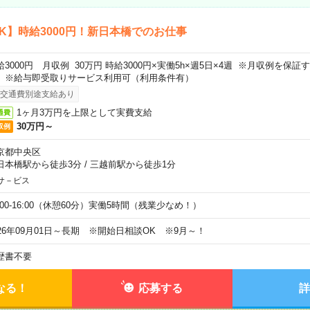
K】時給3000円！新日本橋でのお仕事
給3000円 月収例 30万円 時給3000円×実働5h×週5日×4週 ※月収例を保
。※給与即受取りサービス利用可（利用条件有）
交通費別途支給あり
1ヶ月3万円を上限として実費支給
通費
30万円～
収例
京都中央区
日本橋駅から徒歩3分
/
三越前駅から徒歩1分
サ－ビス
0:00-16:00（休憩60分）実働5時間（残業少なめ！）
026年09月01日～長期 ※開始日相談OK ※9月～！
歴書不要
なる！
応募する
詳