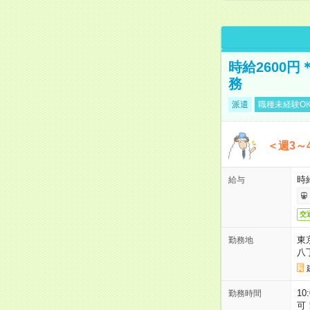
時給2600
務
派遣
職種未経験O
＜週3～
時給
給与
交
東
勤務地
八
10
勤務時間
可