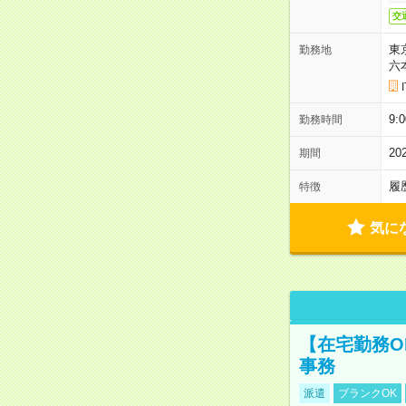
交
東
勤務地
六
9:
勤務時間
2
期間
履
特徴
気に
【在宅勤務O
事務
派遣
ブランクOK