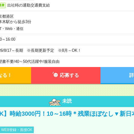
出社時の通勤交通費支給
通費
京都港区
本木駅から徒歩3分
IT・Web・通信
00～16:00
026/8/17～長期 ※長期更新予定 ※8月～OK！
歴書不要
/
40～50代活躍中
/
服装自由
なる！
応募する
詳
未読
K】時給3000円！10～16時＊残業ほぼなし▼新
WEB登録・面接OK