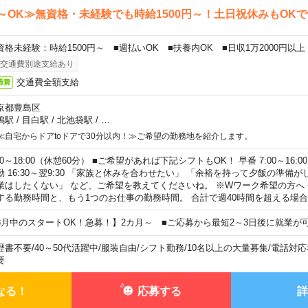
～OK≫無資格・未経験でも時給1500円～！土日祝休みもOK
資格未経験：時給1500円～ ■週払いOK ■扶養内OK ■日収1万2000円以上
交通費別途支給あり
交通費全額支給
通費
京都豊島区
鴨駅
/
目白駅
/
北池袋駅
/
…
≪自宅からドアtoドアで30分以内！≫ご希望の勤務地を紹介します。
00～18:00（休憩60分） ■ご希望があれば下記シフトもOK！ 早番 7:00～16:00 遅
勤 16:30～翌9:30 「家族と休みを合わせたい」 「余裕を持って夕飯の準備
業はしたくない」 など、ご希望を教えてくださいね。 ※Wワーク希望の方へ
する勤務時間と、もう1つのお仕事の勤務時間。 合計で週40時間を超える場
8月中のスタートOK！急募！】2カ月～ ■ご応募から最短2～3日後に就業が
歴書不要
/
40～50代活躍中
/
服装自由
/
シフト勤務
/
10名以上の大量募集
/
電話対応
要
なる！
応募する
詳