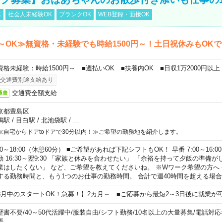
K
社会人未経験OK
ブランクOK
WEB登録・面接OK
～OK≫無資格・未経験でも時給1500円～！土日祝休みもOK
資格未経験：時給1500円～ ■週払いOK ■扶養内OK ■日収1万2000円以上
交通費別途支給あり
交通費全額支給
通費
京都豊島区
鴨駅
/
目白駅
/
北池袋駅
/
…
≪自宅からドアtoドアで30分以内！≫ご希望の勤務地を紹介します。
00～18:00（休憩60分） ■ご希望があれば下記シフトもOK！ 早番 7:00～16:00 遅
勤 16:30～翌9:30 「家族と休みを合わせたい」 「余裕を持って夕飯の準備
業はしたくない」 など、ご希望を教えてくださいね。 ※Wワーク希望の方へ
する勤務時間と、もう1つのお仕事の勤務時間。 合計で週40時間を超える場
8月中のスタートOK！急募！】2カ月～ ■ご応募から最短2～3日後に就業が
歴書不要
/
40～50代活躍中
/
服装自由
/
シフト勤務
/
10名以上の大量募集
/
電話対応
要