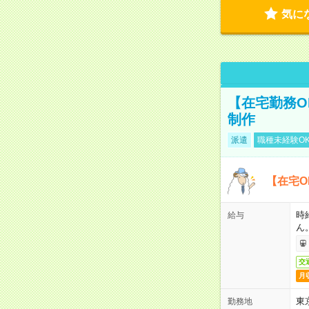
気に
【在宅勤務O
制作
派遣
職種未経験O
【在宅O
時
給与
ん
交
月
東
勤務地