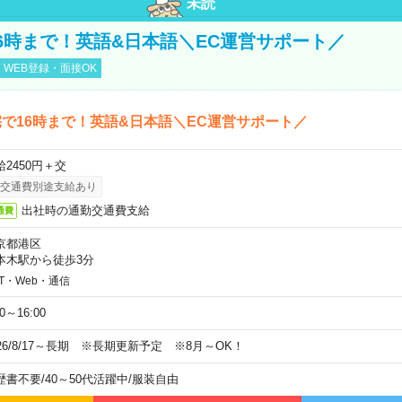
未読
6時まで！英語&日本語＼EC運営サポート／
WEB登録・面接OK
で16時まで！英語&日本語＼EC運営サポート／
給2450円＋交
交通費別途支給あり
出社時の通勤交通費支給
通費
京都港区
本木駅から徒歩3分
IT・Web・通信
00～16:00
026/8/17～長期 ※長期更新予定 ※8月～OK！
歴書不要
/
40～50代活躍中
/
服装自由