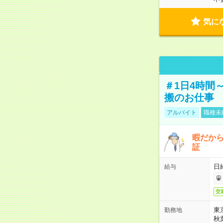
気に
＃1日4時間
搬のお仕事
アルバイト
職種未
暇だか
証
日
給与
交
東
勤務地
秋