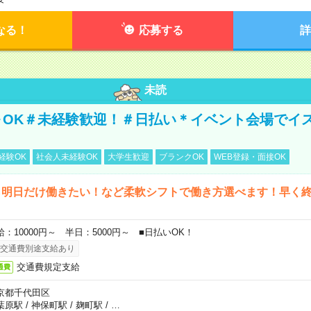
なる！
応募する
詳
未読
～OK＃未経験歓迎！＃日払い＊イベント会場でイ
経験OK
社会人未経験OK
大学生歓迎
ブランクOK
WEB登録・面接OK
ら明日だけ働きたい！など柔軟シフトで働き方選べます！早く
給：10000円～ 半日：5000円～ ■日払いOK！
交通費別途支給あり
交通費規定支給
通費
京都千代田区
葉原駅
/
神保町駅
/
麹町駅
/
…