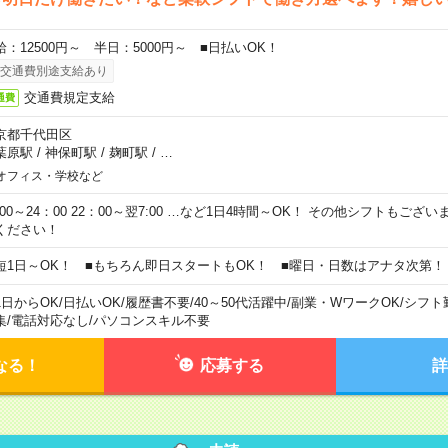
給：12500円～ 半日：5000円～ ■日払いOK！
交通費別途支給あり
交通費規定支給
通費
京都千代田区
葉原駅
/
神保町駅
/
麹町駅
/
…
オフィス・学校など
0:00～24：00 22：00～翌7:00 …など1日4時間～OK！ その他シフトもござ
ください！
短1日～OK！ ■もちろん即日スタートもOK！ ■曜日・日数はアナタ次第！
1日からOK
/
日払いOK
/
履歴書不要
/
40～50代活躍中
/
副業・WワークOK
/
シフト
集
/
電話対応なし
/
パソコンスキル不要
なる！
応募する
詳