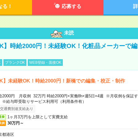
なる！
応募する
詳
未読
K】時給2000円！未経験OK！化粧品メーカーで
K
ブランクOK
WEB登録・面接OK
K】未経験OK！時給2000円！新橋での編集・校正・制作
給2000円 月収例 32万円 時給2000円×実働8h×週5日×4週 ※月収例を保
。※給与即受取りサービス利用可（利用条件有）
交通費別途支給あり
1ヶ月3万円を上限として実費支給
通費
30万円～
収例
京都港区