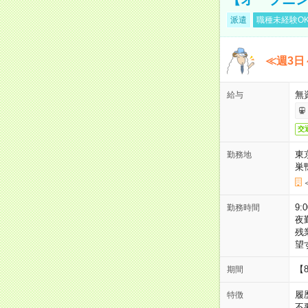
派遣
職種未経験O
≪週3日
無
給与
交
東
勤務地
巣
9:
勤務時間
夜
残
望
【
期間
履
特徴
不