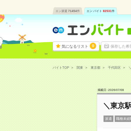
エン派遣
71454
件
エン バイト
82531
件
0
気になるリスト
保存した希
バイトTOP
関東
東京都
千代田区
＼
掲載日 :
2026
/
07
/
08
＼東京
派遣
職種未経