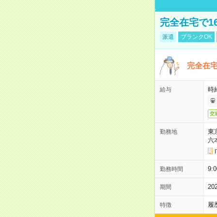
完全在宅で1
派遣
ブランクOK
完全在宅
時
給与
交
東
勤務地
六
9:
勤務時間
2
期間
履
特徴