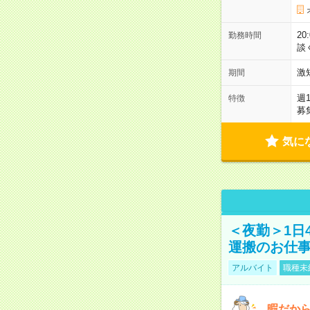
2
勤務時間
談
激
期間
週
特徴
募
気に
＜夜勤＞1日
運搬のお仕
アルバイト
職種未
暇だか