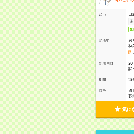
日
給与
交
東
勤務地
秋
2
勤務時間
談
激
期間
週
特徴
募
気に