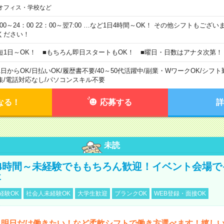
オフィス・学校など
0:00～24：00 22：00～翌7:00 …など1日4時間～OK！ その他シフトもござ
ください！
短1日～OK！ ■もちろん即日スタートもOK！ ■曜日・日数はアナタ次第！
1日からOK
/
日払いOK
/
履歴書不要
/
40～50代活躍中
/
副業・WワークOK
/
シフト
集
/
電話対応なし
/
パソコンスキル不要
なる！
応募する
詳
未読
4時間～未経験でももちろん歓迎！イベント会場で
事
経験OK
社会人未経験OK
大学生歓迎
ブランクOK
WEB登録・面接OK
ら明日だけ働きたい！など柔軟シフトで働き方選べます！嬉し