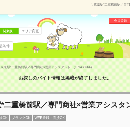
＼東京駅*二重橋前駅／専門商
会員登録
エリア変更
関東版
望条件
東京駅*二重橋前駅／専門商社×営業アシスタント！(109438664）
お探しのバイト情報は掲載が終了しました。
駅*二重橋前駅／専門商社×営業アシスタ
験OK
ブランクOK
WEB登録・面接OK