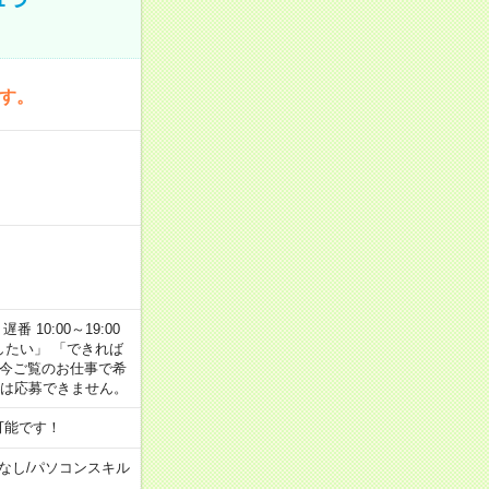
です。
番 10:00～19:00
がしたい」 「できれば
 今ご覧のお仕事で希
合は応募できません。
可能です！
なし
/
パソコンスキル