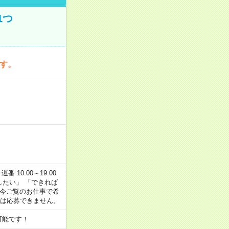
1つ
です。
番 10:00～19:00
がしたい」 「できれば
 今ご覧のお仕事で希
合は応募できません。
可能です！