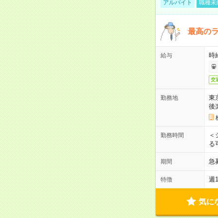
アルバイト
職種未
最高のラ
時
給与
交
東
勤務地
後
＜
勤務時間
る
急
期間
週
特徴
気に