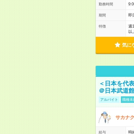
9:
勤務時間
即
期間
週
特徴
以
気に
＜日本を代
＠日本武道
アルバイト
職種未
サカナク
時
給与