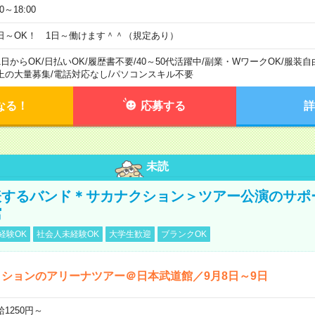
00～18:00
日～OK！ 1日～働けます＾＾（規定あり）
1日からOK
/
日払いOK
/
履歴書不要
/
40～50代活躍中
/
副業・WワークOK
/
服装自
上の大量募集
/
電話対応なし
/
パソコンスキル不要
なる！
応募する
詳
未読
表するバンド＊サカナクション＞ツアー公演のサポ
館
経験OK
社会人未経験OK
大学生歓迎
ブランクOK
ションのアリーナツアー＠日本武道館／9月8日～9日
給1250円～