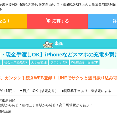
歴書不要
/
40～50代活躍中
/
服装自由
/
シフト勤務
/
10名以上の大量募集
/
電話対応
要
なる！
応募する
詳
未読
・現金手渡しOK】iPhoneなどスマホの充電を繋
K
社会人未経験OK
大学生歓迎
ブランクOK
WEB登録・面接OK
、カンタン手続きWEB登録！ LINEでサクッと翌日振り込み
給1414円～ ▼日払いOK（規定あり） ■初勤務手当あり ※規定による
京都新宿区
宿駅から徒歩
/
新宿三丁目駅から徒歩
/
高田馬場駅から徒歩
/
…
物流企業