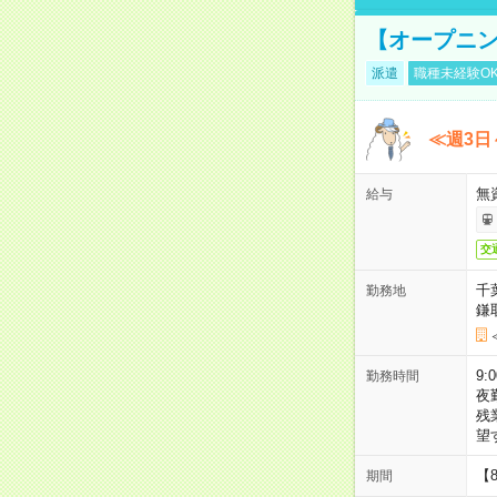
【オープニン
派遣
職種未経験O
≪週3日
無
給与
交
千
勤務地
鎌
9:
勤務時間
夜
残
望
【
期間