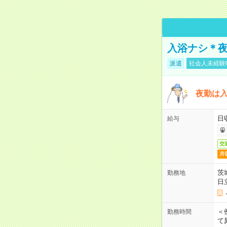
入浴ナシ＊夜
派遣
社会人未経験
夜勤は
日
給与
交
月
茨
勤務地
日
＜
勤務時間
て