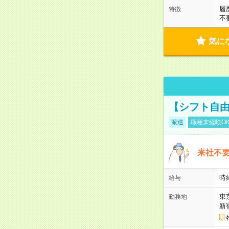
履
特徴
不
気に
【シフト自由
派遣
職種未経験O
来社不要
時
給与
東
勤務地
新