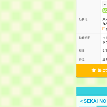
交
東
勤務地
九
＜シ
勤務時間
き
9
期間
週
特徴
気に
＜SEKAI 