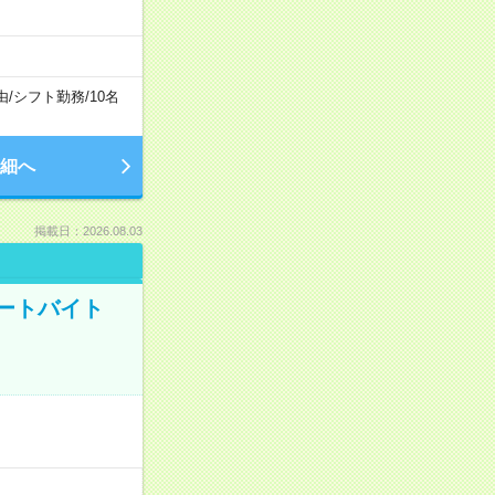
由
/
シフト勤務
/
10名
細へ
掲載日：2026.08.03
ートバイト