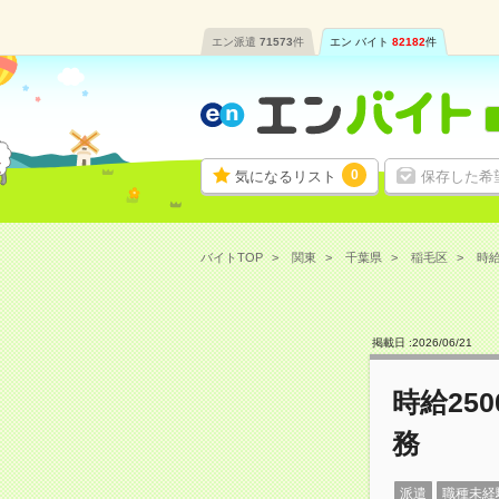
エン派遣
71573
件
エン バイト
82182
件
0
気になるリスト
保存した希
バイトTOP
関東
千葉県
稲毛区
時給
掲載日 :
2026
/
06
/
21
時給25
務
派遣
職種未経