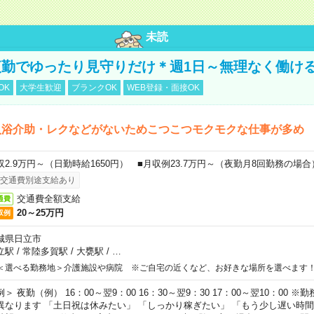
未読
勤でゆったり見守りだけ＊週1日～無理なく働け
OK
大学生歓迎
ブランクOK
WEB登録・面接OK
入浴介助・レクなどがないためこつこつモクモクな仕事が多め
収2.9万円～（日勤時給1650円） ■月収例23.7万円～（夜勤月8回勤務の場合
交通費別途支給あり
交通費全額支給
通費
20～25万円
収例
城県日立市
立駅
/
常陸多賀駅
/
大甕駅
/
…
＜選べる勤務地＞介護施設や病院 ※ご自宅の近くなど、お好きな場所を選べます
例＞ 夜勤（例） 16：00～翌9：00 16：30～翌9：30 17：00～翌10：00
異なります 「土日祝は休みたい」 「しっかり稼ぎたい」 「もう少し遅い時