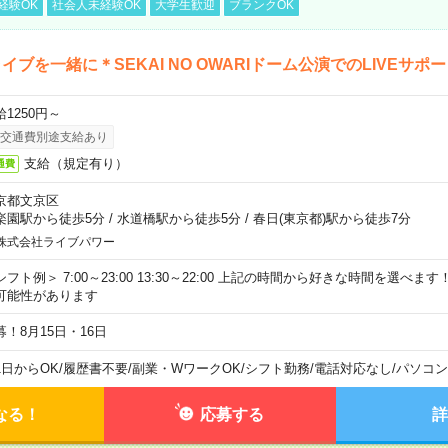
経験OK
社会人未経験OK
大学生歓迎
ブランクOK
イブを一緒に＊SEKAI NO OWARIドーム公演でのLIVEサポ
給1250円～
交通費別途支給あり
支給（規定有り）
通費
京都文京区
楽園駅から徒歩5分
/
水道橋駅から徒歩5分
/
春日(東京都)駅から徒歩7分
株式会社ライブパワー
シフト例＞ 7:00～23:00 13:30～22:00 上記の時間から好きな時間を選べま
可能性があります
募！8月15日・16日
1日からOK
/
履歴書不要
/
副業・WワークOK
/
シフト勤務
/
電話対応なし
/
パソコン
なる！
応募する
詳