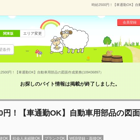
時給2500円！【車通勤OK】自
会員登録
エリア変更
関東版
望条件
2500円！【車通勤OK】自動車用部品の図面作成業務(109436897）
お探しのバイト情報は掲載が終了しました。
00円！【車通勤OK】自動車用部品の図
験OK
社会人未経験OK
ブランクOK
WEB登録・面接OK