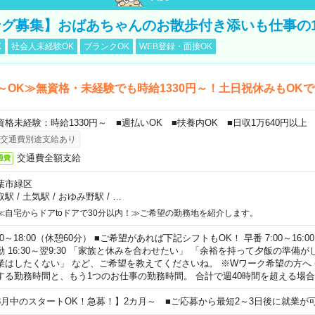
グ募集】おばあちゃんのお散歩付き添いも仕事の
K
社会人未経験OK
ブランクOK
WEB登録・面接OK
～OK≫無資格・未経験でも時給1330円～！土日祝休みもOK
資格未経験：時給1330円～ ■週払いOK ■扶養内OK ■日収1万640円以上
交通費別途支給あり
交通費全額支給
通費
葉市緑区
取駅
/
土気駅
/
おゆみ野駅
/
…
≪自宅からドアtoドアで30分以内！≫ご希望の勤務地を紹介します。
00～18:00（休憩60分） ■ご希望があれば下記シフトもOK！ 早番 7:00～16:00 遅
勤 16:30～翌9:30 「家族と休みを合わせたい」 「余裕を持って夕飯の準備
業はしたくない」 など、ご希望を教えてくださいね。 ※Wワーク希望の方へ
する勤務時間と、もう1つのお仕事の勤務時間。 合計で週40時間を超える場
8月中のスタートOK！急募！】2カ月～ ■ご応募から最短2～3日後に就業が