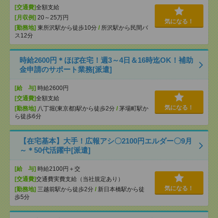
[交通費]
全額支給
[月収例]
20～25万円
気になる！
[勤務地]
東所沢駅から徒歩10分
/
所沢駅から民間バ
ス12分
時給2600円＊ほぼ在宅！週3～4日＆16時迄OK！補助
金申請のサポート業務[派遣]
[給 与]
時給2600円
[交通費]
全額支給
気になる！
[勤務地]
八丁堀(東京都)駅から徒歩2分
/
茅場町駅か
ら徒歩6分
【在宅基本】大手！広報アシ〇2100円エルダー〇9月
～＊50代活躍中[派遣]
[給 与]
時給2100円＋交
[交通費]
交通費実費支給（当社規定あり）
気になる！
[勤務地]
三越前駅から徒歩2分
/
新日本橋駅から徒
歩5分