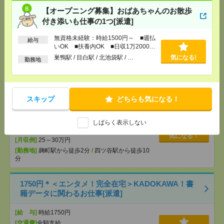
お仕事！＠押上[派遣]
【オープニング募集】おばあちゃんのお散歩
付き添いも仕事の1つ[派遣]
[給 与]
時給1800円
無資格未経験：時給1500円～ ■週払
[交通費]
全額支給
給与
気になる！
いOK ■扶養内OK ■日収1万2000円
[勤務地]
押上駅から徒歩3分
以上
巣鴨駅 / 目白駅 / 北池袋駅 / …
気になる!
勤務地
時給2300円！16時まで＊残業ほぼなし▼服装自由＊
化粧品メーカーで治験関連[派遣]
スキップ
どちらも気になる！
[給 与]
時給2300円 月収例 27万円 時給2300円×
実働6h×週5日×4週 ※月収例を保証するものではあ
りません。
しばらく表示しない
[交通費]
1ヶ月3万円を上限として実費支給
気になる！
[月収例]
25～30万円
[勤務地]
麹町駅から徒歩2分
/
四ツ谷駅から徒歩10
分
1750円＊＜エンタメ！完全在宅＞KADOKAWA！書
籍データに関わるお仕事[派遣]
[給 与]
時給1750円
[交通費]
全額支給