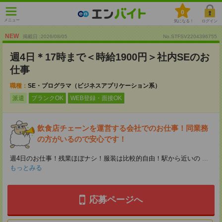
0
メニュー
気になる！
ログイン
NEW
掲載日 :2026
/
08
/
05
No.STFSV2204396755
週4日＊17時まで＜時給1900円＞社内SEのお
仕事
職種：
SE・プログラマ（ビジネスアプリケーション系）
派遣
ブランクOK
WEB登録・面接OK
飲食店チェーンを運営する会社でのお仕事！同業務
の方がいるので安心です！
週4日のお仕事！残業ほぼナシ！服装は比較的自由！駅から近いの
...
もっとみる
応募ページへ