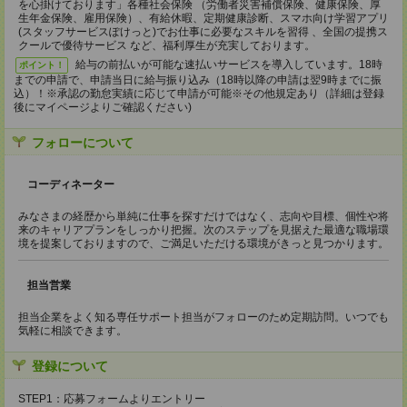
を心掛けております」各種社会保険 （労働者災害補償保険、健康保険、厚
生年金保険、雇用保険）、有給休暇、定期健康診断、スマホ向け学習アプリ
(スタッフサービスぽけっと)でお仕事に必要なスキルを習得 、全国の提携ス
クールで優待サービス など、福利厚生が充実しております。
給与の前払いが可能な速払いサービスを導入しています。18時
ポイント！
までの申請で、申請当日に給与振り込み（18時以降の申請は翌9時までに振
込）！※承認の勤怠実績に応じて申請が可能※その他規定あり（詳細は登録
後にマイページよりご確認ください)
フォローについて
コーディネーター
みなさまの経歴から単純に仕事を探すだけではなく、志向や目標、個性や将
来のキャリアプランをしっかり把握。次のステップを見据えた最適な職場環
境を提案しておりますので、ご満足いただける環境がきっと見つかります。
担当営業
担当企業をよく知る専任サポート担当がフォローのため定期訪問。いつでも
気軽に相談できます。
登録について
STEP1：応募フォームよりエントリー