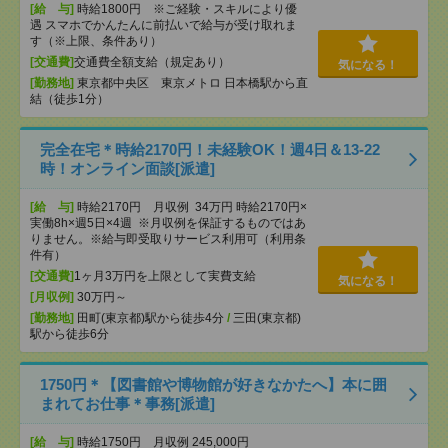
[給 与]
時給1800円 ※ご経験・スキルにより優
遇 スマホでかんたんに前払いで給与が受け取れま
す（※上限、条件あり）
[交通費]
交通費全額支給（規定あり）
気になる！
[勤務地]
東京都中央区 東京メトロ 日本橋駅から直
結（徒歩1分）
完全在宅＊時給2170円！未経験OK！週4日＆13-22
時！オンライン面談[派遣]
[給 与]
時給2170円 月収例 34万円 時給2170円×
実働8h×週5日×4週 ※月収例を保証するものではあ
りません。※給与即受取りサービス利用可（利用条
件有）
[交通費]
1ヶ月3万円を上限として実費支給
気になる！
[月収例]
30万円～
[勤務地]
田町(東京都)駅から徒歩4分
/
三田(東京都)
駅から徒歩6分
1750円＊【図書館や博物館が好きなかたへ】本に囲
まれてお仕事＊事務[派遣]
[給 与]
時給1750円 月収例 245,000円