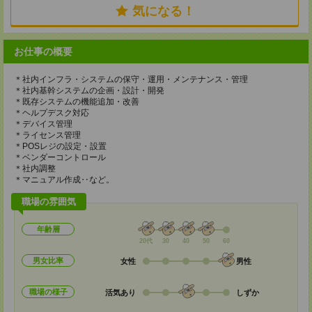
気になる！
お仕事の概要
＊社内インフラ・システムの保守・運用・メンテナンス・管理
＊社内基幹システムの企画・設計・開発
＊既存システムの機能追加・改善
＊ヘルプデスク対応
＊デバイス管理
＊ライセンス管理
＊POSレジの設定・設置
＊ベンダーコントロール
＊社内調整
＊マニュアル作成‥など。
職場の雰囲気
年齢層
20代
30
40
50
60
男女比率
女性
男性
職場の様子
活気あり
しずか