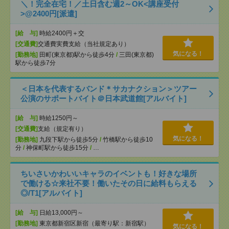
＼！完全在宅！／土日含む週2～OK<講座受付
>@2400円[派遣]
[給 与]
時給2400円＋交
[交通費]
交通費実費支給（当社規定あり）
気になる！
[勤務地]
田町(東京都)駅から徒歩4分
/
三田(東京都)
駅から徒歩7分
＜日本を代表するバンド＊サカナクション＞ツアー
公演のサポートバイト＠日本武道館[アルバイト]
[給 与]
時給1250円～
[交通費]
支給（規定有り）
気になる！
[勤務地]
九段下駅から徒歩5分
/
竹橋駅から徒歩10
分
/
神保町駅から徒歩15分
/
…
ちいさいかわいいキャラのイベントも！好きな場所
で働ける☆来社不要！働いたその日に給料もらえる
◎/T1[アルバイト]
[給 与]
日給13,000円～
[勤務地]
東京都新宿区新宿（最寄り駅：新宿駅）
気になる！