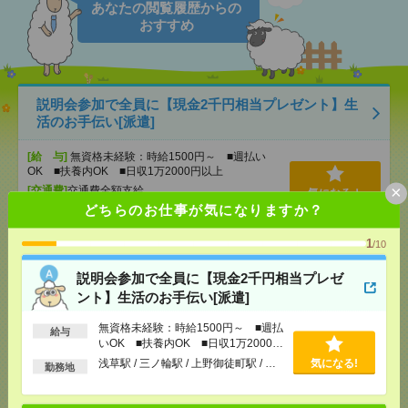
あなたの閲覧履歴からの
おすすめ
説明会参加で全員に【現金2千円相当プレゼント】生
活のお手伝い[派遣]
[給 与]
無資格未経験：時給1500円～ ■週払い
OK ■扶養内OK ■日収1万2000円以上
×
[交通費]
交通費全額支給
気になる！
どちらのお仕事が気になりますか？
[勤務地]
浅草駅
/
三ノ輪駅
/
上野御徒町駅
/
…
1
/10
【オープニング募集】おばあちゃんのお散歩付き添
いも仕事の1つ[派遣]
説明会参加で全員に【現金2千円相当プレゼ
ント】生活のお手伝い[派遣]
[給 与]
無資格未経験：時給1500円～ ■週払い
OK ■扶養内OK ■日収1万2000円以上
無資格未経験：時給1500円～ ■週払
給与
[交通費]
交通費全額支給
いOK ■扶養内OK ■日収1万2000円
気になる！
以上
[勤務地]
巣鴨駅
/
目白駅
/
北池袋駅
/
…
浅草駅 / 三ノ輪駅 / 上野御徒町駅 / …
気になる!
勤務地
1800円＊週3日＜残業なし！＞データ編集など事務の