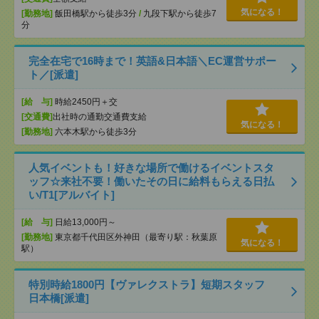
気になる！
[勤務地]
飯田橋駅から徒歩3分
/
九段下駅から徒歩7
分
完全在宅で16時まで！英語&日本語＼EC運営サポー
ト／[派遣]
[給 与]
時給2450円＋交
[交通費]
出社時の通勤交通費支給
気になる！
[勤務地]
六本木駅から徒歩3分
人気イベントも！好きな場所で働けるイベントスタ
ッフ☆来社不要！働いたその日に給料もらえる日払
い/T1[アルバイト]
[給 与]
日給13,000円～
[勤務地]
東京都千代田区外神田（最寄り駅：秋葉原
気になる！
駅）
特別時給1800円【ヴァレクストラ】短期スタッフ
日本橋[派遣]