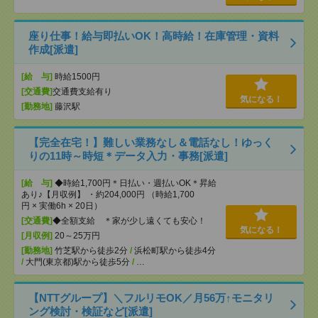
座り仕事！給与即払いOK！高時給！在庫管理・資料
作成[派遣]
[給 与]
時給1500円
[交通費]
交通費支給有り
気になる！
[勤務地]
藤沢駅
【完全在宅！】難しい業務なし＆電話なし！ゆっく
りの11時～時短＊データ入力・事務[派遣]
[給 与]
◆時給1,700円＊日払い・週払いOK＊昇給
あり♪【月収例】 ・約204,000円 （時給1,700
円 × 実働6h × 20日）
[交通費]
◆全額支給 ＊家が少し遠くても安心！
気になる！
[月収例]
20～25万円
[勤務地]
竹芝駅から徒歩2分
/
浜松町駅から徒歩4分
/
大門(東京都)駅から徒歩5分
/
…
【NTTグループ】＼フルリモOK／月56万↑モニタリ
ング検討・検証など[派遣]