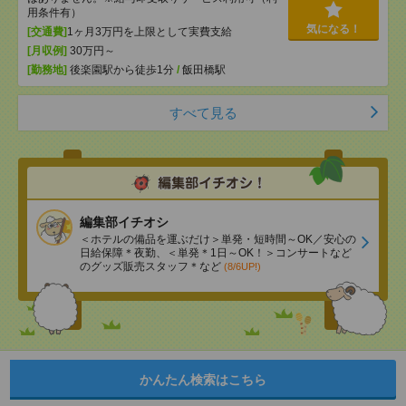
用条件有）
気になる！
[交通費]
1ヶ月3万円を上限として実費支給
[月収例]
30万円～
[勤務地]
後楽園駅から徒歩1分
/
飯田橋駅
すべて見る
編集部イチオシ
＜ホテルの備品を運ぶだけ＞単発・短時間～OK／安心の
日給保障＊夜勤、＜単発＊1日～OK！＞コンサートなど
のグッズ販売スタッフ＊など
(8/6UP!)
かんたん検索はこちら