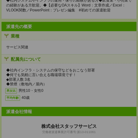
◆社内システムやインフラの運用・保守の経験がある方◆飲食業・小売業で
の経験がある方歓迎。◆【必要なOAスキル】Word：文章作成／Excel：
VLOOK関数／PowerPoint：プレゼン編集 #初めての派遣歓迎
派遣先の概要
業種
サービス関連
配属先について
◆社内インフラ・システムの保守などをおこなう部署
◆何でも気軽に言い合える職場環境です！
◆部署人数 3名
◆禁煙（敷地内／屋内）
男性10・女性0
男女比
40歳
平均年齢
派遣会社情報
株式会社スタッフサービス
労働者派遣事業許可番号:派13-011061