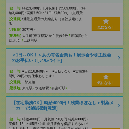
[給 与]
時給3,400円【月収例】約569,000円（時
給3,400円×実働7.50h×21日+残業10h）+交通費
[交通費]
○通勤交通費の支給あり（当社規定によ
る）
気になる！
[月収例]
30万円～
[勤務地]
大手町(東京都)駅から徒歩2分
/
東京駅から
徒歩8分
/
三越前駅
＜1日～OK！＞あの有名企業も！展示会や株主総会
のお手伝い！[アルバイト]
[給 与]
■日給16,840円～ ■日払いOK ■実働3時
間5,120円のお仕事あります！
[交通費]
一部支給
気になる！
[勤務地]
東京駅
/
水道橋駅
/
有楽町駅
/
…
【在宅勤務OK】時給4000円！残業ほぼなし▼製薬メ
ーカーで治験関連[派遣]
[給 与]
時給4000円 月収例 58万円 時給4000円×
実働7h15m×週5日×4週 ※月収例を保証するもので
はありません。※給与即受取りサービス利用可（利