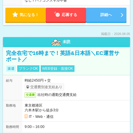
なし
/
パソコンスキル不要
気になる！
応募する
詳細へ
掲載日：2026.08.05
未読
完全在宅で16時まで！英語&日本語＼EC運営サ
ポート／
派遣
ブランクOK
WEB登録・面接OK
時給2450円＋交
給与
交通費別途支給あり
出社時の通勤交通費支給
交通費
東京都港区
勤務地
六本木駅から徒歩3分
IT・Web・通信
9:00～16:00
勤務時間