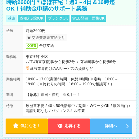
時給2600円＊ほぼ在宅！週3～4日＆16時迄
OK！補助金申請のサポート業務
派遣
職種未経験OK
ブランクOK
WEB登録・面接OK
時給2600円
給与
交通費別途支給あり
全額支給
交通費
東京都中央区
勤務地
八丁堀(東京都)駅から徒歩2分
/
茅場町駅から徒歩6分
建設業界向けのAIサービスの提供など
10:00～17:00(実働6時間 休憩1時間) ※定時：10:00～
勤務時間
19:00（※終わりの時間：16:00～19:00で相談可！）
【急募】即日～長期 ※8月～！
期間
履歴書不要
/
40～50代活躍中
/
副業・WワークOK
/
服装自由
/
特徴
電話対応なし
/
パソコンスキル不要
気になる！
応募する
詳細へ