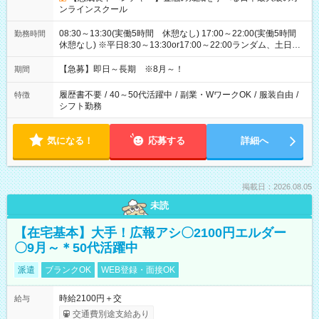
ンラインスクール
08:30～13:30(実働5時間 休憩なし) 17:00～22:00(実働5時間
勤務時間
休憩なし) ※平日8:30～13:30or17:00～22:00ランダム、土日祝
は時間指定なしで固定
【急募】即日～長期 ※8月～！
期間
履歴書不要
/
40～50代活躍中
/
副業・WワークOK
/
服装自由
/
特徴
シフト勤務
気になる！
応募する
詳細へ
掲載日：2026.08.05
未読
【在宅基本】大手！広報アシ〇2100円エルダー
〇9月～＊50代活躍中
派遣
ブランクOK
WEB登録・面接OK
時給2100円＋交
給与
交通費別途支給あり