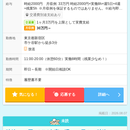
時給2000円 月収例 33万円 時給2000円×実働8h×週5日×4週
給与
+残業5h ※月収例を保証するものではありません。※給与即受
取りサービス利用可（利用条件有）
交通費別途支給あり
1ヶ月3万円を上限として実費支給
交通費
30万円～
月収例
東京都新宿区
勤務地
市ケ谷駅から徒歩3分
放送
11:00-20:00（休憩60分）実働8時間（残業少なめ！）
勤務時間
即日～長期 ※開始日相談OK
期間
履歴書不要
特徴
気になる！
応募する
詳細へ
掲載日：2026.08.07
未読