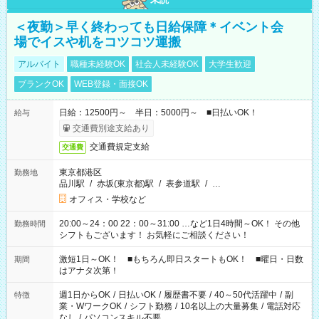
＜夜勤＞早く終わっても日給保障＊イベント会
場でイスや机をコツコツ運搬
アルバイト
職種未経験OK
社会人未経験OK
大学生歓迎
ブランクOK
WEB登録・面接OK
日給：12500円～ 半日：5000円～ ■日払いOK！
給与
交通費別途支給あり
交通費規定支給
交通費
東京都港区
勤務地
品川駅
/
赤坂(東京都)駅
/
表参道駅
/
…
オフィス・学校など
20:00～24：00 22：00～31:00 …など1日4時間～OK！ その他
勤務時間
シフトもございます！ お気軽にご相談ください！
激短1日～OK！ ■もちろん即日スタートもOK！ ■曜日・日数
期間
はアナタ次第！
週1日からOK
/
日払いOK
/
履歴書不要
/
40～50代活躍中
/
副
特徴
業・WワークOK
/
シフト勤務
/
10名以上の大量募集
/
電話対応
なし
/
パソコンスキル不要