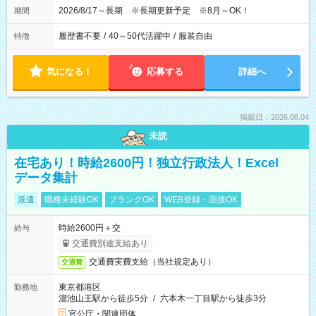
2026/8/17～長期 ※長期更新予定 ※8月～OK！
期間
履歴書不要
/
40～50代活躍中
/
服装自由
特徴
気になる！
応募する
詳細へ
掲載日：2026.08.04
未読
在宅あり！時給2600円！独立行政法人！Excel
データ集計
派遣
職種未経験OK
ブランクOK
WEB登録・面接OK
時給2600円＋交
給与
交通費別途支給あり
交通費実費支給（当社規定あり）
交通費
東京都港区
勤務地
溜池山王駅から徒歩5分
/
六本木一丁目駅から徒歩3分
官公庁・関連団体