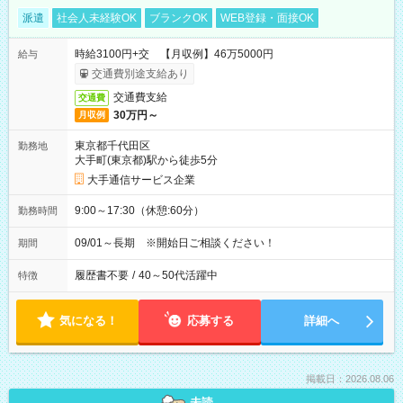
派遣
社会人未経験OK
ブランクOK
WEB登録・面接OK
時給3100円+交 【月収例】46万5000円
給与
交通費別途支給あり
交通費支給
交通費
30万円～
月収例
東京都千代田区
勤務地
大手町(東京都)駅から徒歩5分
大手通信サービス企業
9:00～17:30（休憩:60分）
勤務時間
09/01～長期 ※開始日ご相談ください！
期間
履歴書不要
/
40～50代活躍中
特徴
気になる！
応募する
詳細へ
掲載日：2026.08.06
未読