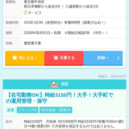
東京都中央区
勤務地
新日本橋駅から徒歩3分
/
三越前駅から徒歩1分
サ－ビス
10:00-16:00（休憩60分）実働5時間（残業少なめ！）
勤務時間
2026年09月01日～長期 ※開始日相談OK ※9月～！
期間
履歴書不要
特徴
気になる！
応募する
詳細へ
掲載日：2026.08.07
未読
【在宅勤務OK】時給3150円！大手！大手町で
の運用管理・保守
派遣
ブランクOK
WEB登録・面接OK
時給3150円 月収例 50万4000円 時給3150円×実働7h30m×週5
給与
日×4週+残業10h ※月収例を保証するものではありません。