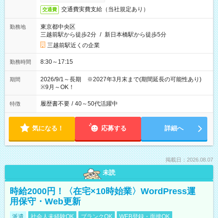
交通費実費支給（当社規定あり）
交通費
東京都中央区
勤務地
三越前駅から徒歩2分
/
新日本橋駅から徒歩5分
三越前駅近くの企業
8:30～17:15
勤務時間
2026/9/1～長期 ※2027年3月末まで(期間延長の可能性あり)
期間
※9月～OK！
履歴書不要
/
40～50代活躍中
特徴
気になる！
応募する
詳細へ
掲載日：2026.08.07
未読
時給2000円！〈在宅×10時始業〉WordPress運
用保守・Web更新
派遣
社会人未経験OK
ブランクOK
WEB登録・面接OK