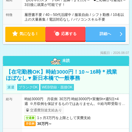
【8月中のスタートOK！急募！】2カ月～ ■ご応募から最短2～
期間
ね。 ※Wワーク希望の方へ 今ご覧のお仕事で希望する勤務時間
3日後に就業が可能です！
と、もう1つのお仕事の勤務時間。 合計で週40時間を超える場
合は応募できません。
履歴書不要
/
40～50代活躍中
/
服装自由
/
シフト勤務
/
10名以
特徴
上の大量募集
/
電話対応なし
/
パソコンスキル不要
気になる！
応募する
詳細へ
掲載日：2026.08.07
未読
【在宅勤務OK】時給3000円！10～16時＊残業
ほぼなし▼新日本橋で一般事務
派遣
ブランクOK
WEB登録・面接OK
時給3000円 月収例 30万円 時給3000円×実働5h×週5日×4
給与
週 ※月収例を保証するものではありません。※給与即受取りサ
ービス利用可（利用条件有）
交通費別途支給あり
1ヶ月3万円を上限として実費支給
交通費
30万円～
月収例