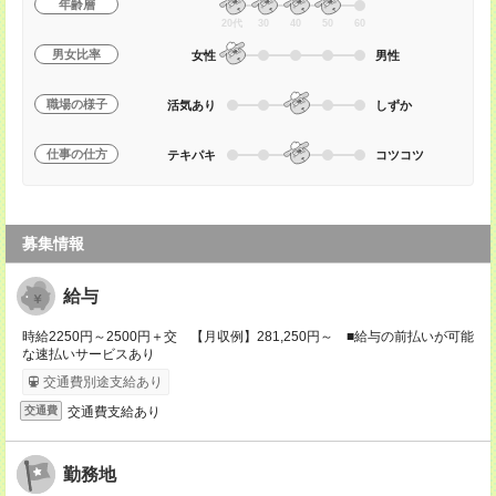
年齢層
20代
30
40
50
60
男女比率
女性
男性
職場の様子
活気あり
しずか
仕事の仕方
テキパキ
コツコツ
募集情報
給与
時給2250円～2500円＋交 【月収例】281,250円～ ■給与の前払いが可能
な速払いサービスあり
交通費別途支給あり
交通費支給あり
交通費
勤務地