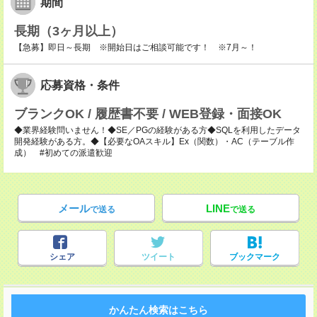
期間
長期（3ヶ月以上）
【急募】即日～長期 ※開始日はご相談可能です！ ※7月～！
応募資格・条件
ブランクOK / 履歴書不要 / WEB登録・面接OK
◆業界経験問いません！◆SE／PGの経験がある方◆SQLを利用したデータ
開発経験がある方。◆【必要なOAスキル】Ex（関数）・AC（テーブル作
成） #初めての派遣歓迎
メール
LINE
で送る
で送る
シェア
ツイート
ブックマーク
かんたん検索はこちら