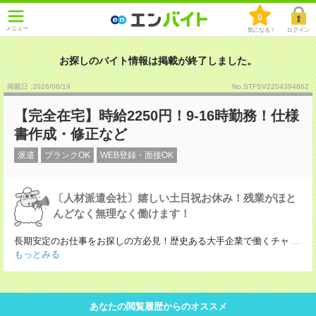
0
メニュー
気になる！
ログイン
お探しのバイト情報は掲載が終了しました。
掲載日 :2026
/
06
/
19
No.STFSV2204394862
【完全在宅】時給2250円！9-16時勤務！仕様
書作成・修正など
派遣
ブランクOK
WEB登録・面接OK
〔人材派遣会社〕嬉しい土日祝お休み！残業がほと
んどなく無理なく働けます！
長期安定のお仕事をお探しの方必見！歴史ある大手企業で働くチャ
...
もっとみる
あなたの閲覧履歴からのオススメ