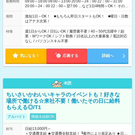
09:00～18:00 09:00～13:00 20:00～24：00 22：00～31:00
勤務時間
20:00～24：00 22：00～翌7:00 …など1日4時間～OK！ その他
シフトもございます！ お気軽にご相談ください！
激短1日～OK！ ■もちろん即日スタートもOK！ ■曜日・日数
期間
はアナタ次第！
週1日からOK
/
日払いOK
/
履歴書不要
/
40～50代活躍中
/
副
特徴
業・WワークOK
/
シフト勤務
/
10名以上の大量募集
/
電話対応
なし
/
パソコンスキル不要
気になる！
応募する
詳細へ
未読
ちいさいかわいいキャラのイベントも！好きな
場所で働ける☆来社不要！働いたその日に給料
もらえる◎/T1
アルバイト
職種未経験OK
日給13,000円～
給与
＋交通費支給 ★交通費全額支給！ ┗案件により規定あり ★日払