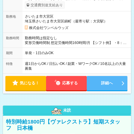
いOK！（規定あり） ┗働いたその日に現金GET♪ お仕事後はコ
交通費別途支給あり
ンビニATMから 日払い分を引き落とせます！ 【試用期間】試
用期間なし
さいたま市大宮区
勤務地
埼玉県さいたま市大宮区錦町（最寄り駅：大宮駅）
株式会社ワンベルウッズ
勤務時間は指定なし
勤務時間
変形労働時間制 想定労働時間160時間/月 【シフト例】 ・8：00
～21：00
単発・1日のみOK
期間
週1日からOK / 日払いOK / 副業・WワークOK / 10名以上の大量
特徴
募集
気になる！
応募する
詳細へ
未読
特別時給1800円【ヴァレクストラ】短期スタッ
フ 日本橋