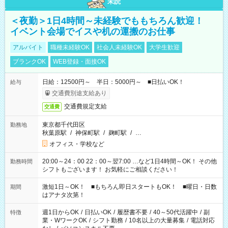
未読
＜夜勤＞1日4時間～未経験でももちろん歓迎！
イベント会場でイスや机の運搬のお仕事
アルバイト
職種未経験OK
社会人未経験OK
大学生歓迎
ブランクOK
WEB登録・面接OK
日給：12500円～ 半日：5000円～ ■日払いOK！
給与
交通費別途支給あり
交通費規定支給
交通費
東京都千代田区
勤務地
秋葉原駅
/
神保町駅
/
麹町駅
/
…
オフィス・学校など
20:00～24：00 22：00～翌7:00 …など1日4時間～OK！ その他
勤務時間
シフトもございます！ お気軽にご相談ください！
激短1日～OK！ ■もちろん即日スタートもOK！ ■曜日・日数
期間
はアナタ次第！
週1日からOK
/
日払いOK
/
履歴書不要
/
40～50代活躍中
/
副
特徴
業・WワークOK
/
シフト勤務
/
10名以上の大量募集
/
電話対応