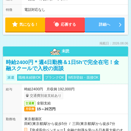
電話対応なし
特徴
気になる！
応募する
詳細へ
掲載日：2026.08.06
未読
時給2400円＊週4日勤務＆1日5hで完全在宅！金
融スクールで入校の面談
派遣
職種未経験OK
ブランクOK
WEB登録・面接OK
時給2400円 月収例 192,000円
給与
交通費別途支給あり
全額支給
交通費
15～20万円
月収例
東京都港区
勤務地
田町(東京都)駅から徒歩5分
/
三田(東京都)駅から徒歩7分
【急成長中ベンチャー】金融の知識を学べる日本最大級のオ