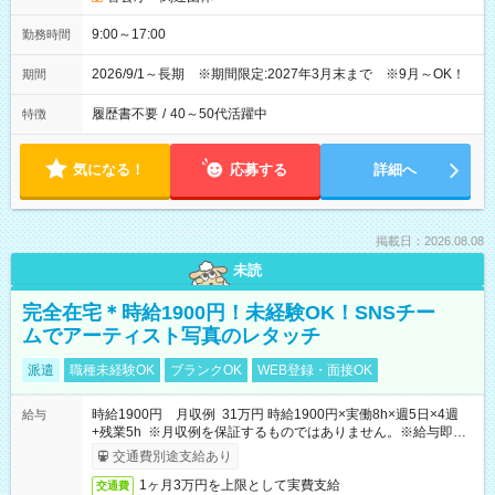
9:00～17:00
勤務時間
2026/9/1～長期 ※期間限定:2027年3月末まで ※9月～OK！
期間
履歴書不要
/
40～50代活躍中
特徴
気になる！
応募する
詳細へ
掲載日：2026.08.08
未読
完全在宅＊時給1900円！未経験OK！SNSチー
ムでアーティスト写真のレタッチ
派遣
職種未経験OK
ブランクOK
WEB登録・面接OK
時給1900円 月収例 31万円 時給1900円×実働8h×週5日×4週
給与
+残業5h ※月収例を保証するものではありません。※給与即受
取りサービス利用可（利用条件有）
交通費別途支給あり
1ヶ月3万円を上限として実費支給
交通費