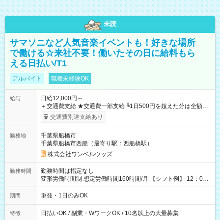
未読
サマソニなど人気音楽イベントも！好きな場所
で働ける☆来社不要！働いたその日に給料もら
える日払い/T1
アルバイト
職種未経験OK
日給12,000円～
給与
＋交通費支給 ★交通費一部支給 ┗1日500円を超えた分は全額支
給！ ※往復500円以内の方は自己負担となります ★日払いOK！
交通費別途支給あり
（規定あり） ┗働いたその日に現金GET♪ お仕事後はコンビニ
ATMから 日払い分を引き落とせます！ 【試用期間】試用期間
千葉県船橋市
勤務地
なし
千葉県船橋市西船（最寄り駅：西船橋駅）
株式会社ワンベルウッズ
勤務時間は指定なし
勤務時間
変形労働時間制 想定労働時間160時間/月 【シフト例】 12：00
～22：00
単発・1日のみOK
期間
日払いOK / 副業・WワークOK / 10名以上の大量募集
特徴