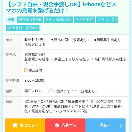
【シフト自由・現金手渡しOK】iPhoneなどス
マホの充電を繋げるだけ！
派遣
職種未経験OK
社会人未経験OK
大学生歓迎
ブランクOK
WEB登録・面接OK
時給1414円～ ▼日払いOK（規定あり） ■初勤務手当あり
給与
※規定による
東京都新宿区
勤務地
新宿駅から徒歩
/
新宿三丁目駅から徒歩
/
高田馬場駅から徒歩
/
…
物流企業
9:00～18:00
勤務時間
即日～OK！ 1日～働けます＾＾（規定あり）
期間
週1日からOK
/
日払いOK
/
履歴書不要
/
40～50代活躍中
/
副
特徴
業・WワークOK
/
服装自由
/
シフト勤務
/
10名以上の大量募
集
/
電話対応なし
/
パソコンスキル不要
気になる！
応募する
詳細へ