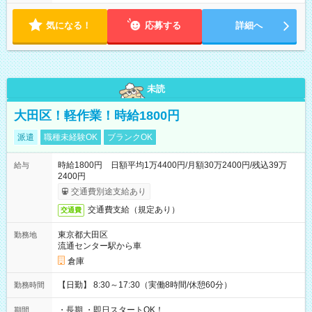
気になる！
応募する
詳細へ
未読
大田区！軽作業！時給1800円
派遣
職種未経験OK
ブランクOK
時給1800円 日額平均1万4400円/月額30万2400円/残込39万
給与
2400円
交通費別途支給あり
交通費支給（規定あり）
交通費
東京都大田区
勤務地
流通センター駅から車
倉庫
【日勤】 8:30～17:30（実働8時間/休憩60分）
勤務時間
・長期 ・即日スタートOK！
期間