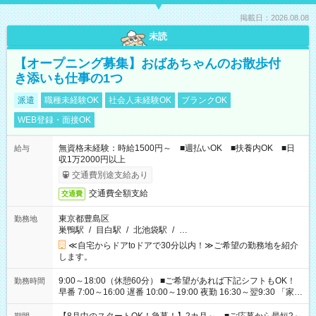
掲載日：2026.08.08
未読
【オープニング募集】おばあちゃんのお散歩付
き添いも仕事の1つ
派遣
職種未経験OK
社会人未経験OK
ブランクOK
WEB登録・面接OK
無資格未経験：時給1500円～ ■週払いOK ■扶養内OK ■日
給与
収1万2000円以上
交通費別途支給あり
交通費全額支給
交通費
東京都豊島区
勤務地
巣鴨駅
/
目白駅
/
北池袋駅
/
…
≪自宅からドアtoドアで30分以内！≫ご希望の勤務地を紹介
します。
9:00～18:00（休憩60分） ■ご希望があれば下記シフトもOK！
勤務時間
早番 7:00～16:00 遅番 10:00～19:00 夜勤 16:30～翌9:30 「家族
と休みを合わせたい」 「余裕を持って夕飯の準備がしたい」
「できれば残業はしたくない」 など、ご希望を教えてください