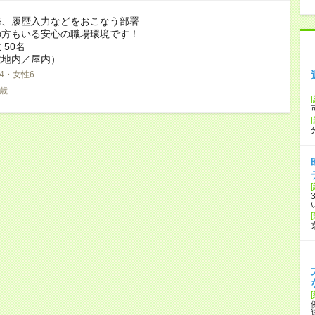
務、履歴入力などをおこなう部署
の方もいる安心の職場環境です！
 50名
敷地内／屋内）
4・女性6
5歳