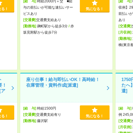
[給 与]
時給2000円＋交 ■給
[給 与]
与の前払いが可能な速払いサー
収例】29
なる！
気になる！
ビスあり
前払いが
[交通費]
交通費支給あり
あり
[勤務地]
麹町駅から徒歩3分
/
赤
[交通費]
坂見附駅から徒歩7分
[月収例]
[勤務地]
橋(東京
ト
座り仕事！給与即払いOK！高時給！
17
要！
在庫管理・資料作成[派遣]
たへ
[ア
遣]
[給 与]
時給1500円
[給 与]
[交通費]
交通費支給有り
例 245,
なる！
気になる！
[勤務地]
藤沢駅
[交通費]
[月収例]