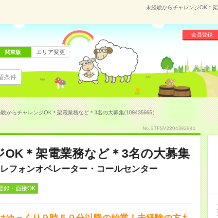
未経験からチャレンジOK＊架電
会員登録
エリア変更
関東版
望条件
験からチャレンジOK＊架電業務など＊3名の大募集(109435665）
No.STFSV2204392941
OK＊架電業務など＊3名の大募集
レフォンオペレーター・コールセンター
登録・面接OK
はゆっくり９時５０分以降の始業！未経験の方も