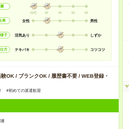
層
20代
30
40
50
60
比率
女性
男性
様子
活気あり
しずか
仕方
テキパキ
コツコツ
OK / ブランクOK / 履歴書不要 / WEB登録・
！ #初めての派遣歓迎
関連