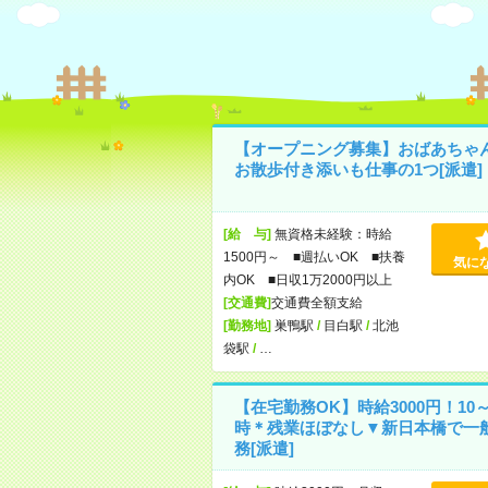
【オープニング募集】おばあちゃ
お散歩付き添いも仕事の1つ[派遣]
[給 与]
無資格未経験：時給
1500円～ ■週払いOK ■扶養
気に
内OK ■日収1万2000円以上
[交通費]
交通費全額支給
[勤務地]
巣鴨駅
/
目白駅
/
北池
袋駅
/
…
【在宅勤務OK】時給3000円！10～
時＊残業ほぼなし▼新日本橋で一
務[派遣]