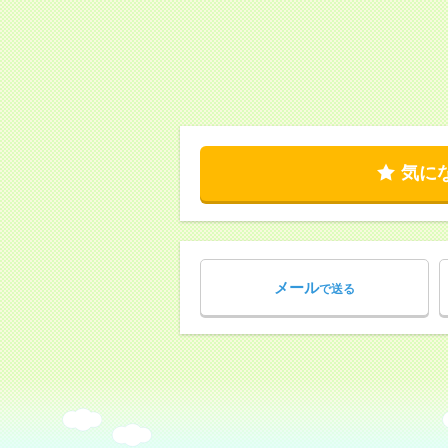
気に
メール
で送る