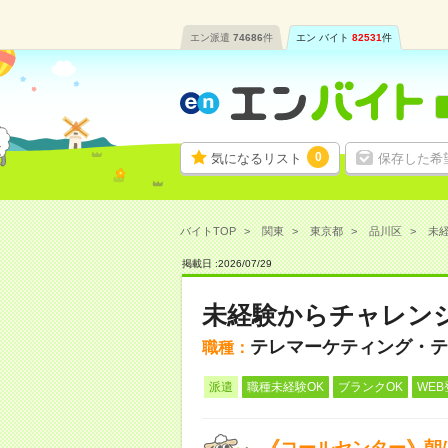
エン派遣
74686
件
エン バイト
82531
件
0
気になるリスト
保存した希
バイトTOP
関東
東京都
品川区
未経
掲載日 :
2026
/
07
/
29
未経験からチャレンジ
テレマーケティング・テ
職種：
派遣
職種未経験OK
ブランクOK
WEB
《コールセンター》朝