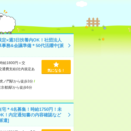
限定×週3日扶養内OK！社団法人
単事務&会議準備＊50代活躍中[派
時給1800円＋交
交通費支給(社内規定あ
気になる！
虎ノ門駅から徒歩3分
/
東京都)駅から徒歩6分
宅＊4名募集！時給1750円！未
OK！内定通知書の内容確認など
派遣]