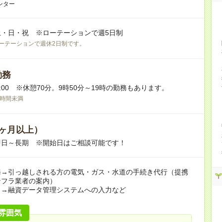
ンター
土・日・祝 ※ローテーションで週5日制
ーテーションで週休2日制です。
勤務
20:00 ※休憩70分。9時50分～19時の勤務もあります。
0時間未満
ヶ月以上）
即日～長期 ※開始日はご相談可能です！
務→引っ越しされる方の電気・ガス・水道の手続き代行（提携
ンフラ業者の案内）
力→融資データ管理システムへの入力など
雰囲気