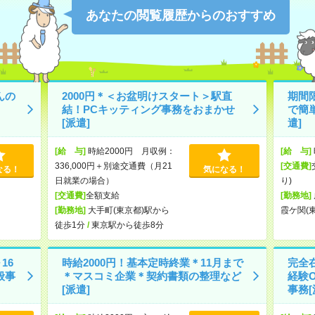
あなたの閲覧履歴からのおすすめ
んの
2000円＊＜お盆明けスタート＞駅直
期間
結！PCキッティング事務をおまかせ
で簡
[派遣]
遣]
[給 与]
時給2000円 月収例：
[給 与]
336,000円＋別途交通費（月21
[交通費]
なる！
気になる！
日就業の場合）
り)
[交通費]
全額支給
[勤務地]
[勤務地]
大手町(東京都)駅から
霞ケ関(
徒歩1分
/
東京駅から徒歩8分
16
時給2000円！基本定時終業＊11月まで
完全在
般事
＊マスコミ企業＊契約書類の整理など
経験
[派遣]
事務[