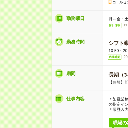
コールセ
勤務曜日
月～金・
ロ
休日休暇
勤務時間
シフト
10:50～
2
残業時間
期間
長期（3
【急募】
仕事内容
＊架電業
の指定イ
＊履歴入
職場の