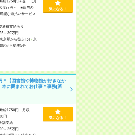
時給1750円＋交 【月
0,937円～ ■給与の
気になる！
可能な速払いサービス
交通費支給あり
25～30万円
東京駅から徒歩1分
/
京
都)駅から徒歩5分
50円＊【図書館や博物館が好きなか
】本に囲まれてお仕事＊事務[派
時給1750円 月収
000円
気になる！
全額支給
20～25万円