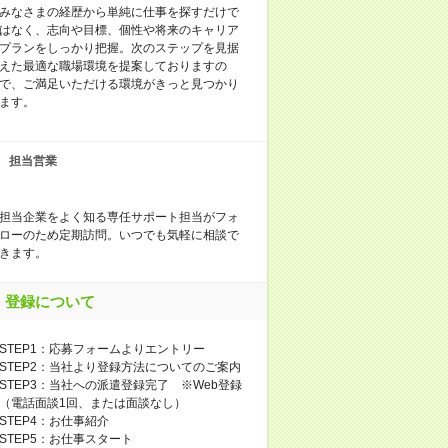
みなさまの経歴から単純に仕事を探すだけで
はなく、志向や目標、個性や将来のキャリア
プランをしっかり把握。次のステップを見据
えた最適な職場環境を提案しておりますの
で、ご満足いただける環境がきっと見つかり
ます。
担当営業
担当企業をよく知る専任サポート担当がフォ
ローのため定期訪問。いつでも気軽に相談で
きます。
登録について
STEP1：応募フォームよりエントリー
STEP2：当社より登録方法についてのご案内
STEP3：当社への派遣登録完了 ※Web登録
（電話面談1回、または面談なし）
STEP4：お仕事紹介
STEP5：お仕事スタート