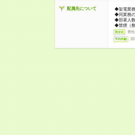
配属先について
◆架電業
◆同業務
◆部署人数
◆禁煙（
男性
男女比
3
平均年齢