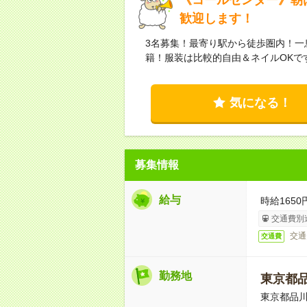
歓迎します！
3名募集！最寄り駅から徒歩圏内！一
籍！服装は比較的自由＆ネイルOKで
気になる！
募集情報
給与
時給165
交通費別
交通
交通費
勤務地
東京都
東京都品川