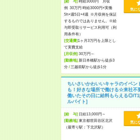
[給 与]
時給3000円 月収
例 30万円 時給3000円×実働
気に
5h×週5日×4週 ※月収例を保証
するものではありません。※給
与即受取りサービス利用可（利
用条件有）
[交通費]
1ヶ月3万円を上限とし
て実費支給
[月収例]
30万円～
[勤務地]
新日本橋駅から徒歩3
分
/
三越前駅から徒歩1分
ちいさいかわいいキャラのイベン
も！好きな場所で働ける☆来社不
働いたその日に給料もらえる◎/T1
ルバイト]
[給 与]
日給13,000円～
[勤務地]
東京都世田谷区北沢
気に
（最寄り駅：下北沢駅）