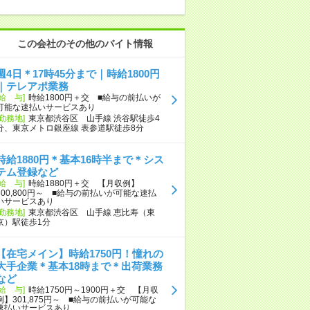
この会社のその他のバイト情報
週4日＊17時45分まで｜時給1800円
｜テレアポ業務
[給 与]
時給1800円＋交 ■給与の前払いが
可能な速払いサービスあり
[勤務地]
東京都渋谷区 山手線 渋谷駅徒歩4
分、東京メトロ銀座線 表参道駅徒歩8分
時給1880円＊基本16時半まで＊シス
テム登録など
[給 与]
時給1880円＋交 【月収例】
300,800円～ ■給与の前払いが可能な速払
いサービスあり
[勤務地]
東京都渋谷区 山手線 恵比寿（東
京）駅徒歩1分
【在宅メイン】時給1750円！憧れの
大手企業＊基本18時まで＊出荷業務
など
[給 与]
時給1750円～1900円＋交 【月収
例】301,875円～ ■給与の前払いが可能な
速払いサービスあり