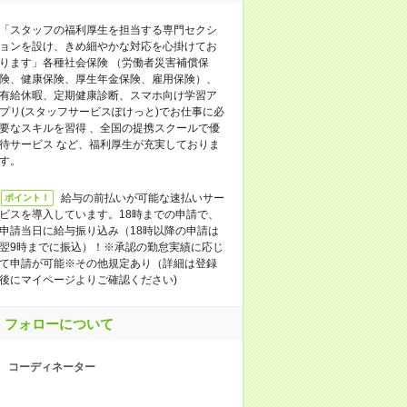
「スタッフの福利厚生を担当する専門セクシ
ョンを設け、きめ細やかな対応を心掛けてお
ります」各種社会保険 （労働者災害補償保
険、健康保険、厚生年金保険、雇用保険）、
有給休暇、定期健康診断、スマホ向け学習ア
プリ(スタッフサービスぽけっと)でお仕事に必
要なスキルを習得 、全国の提携スクールで優
待サービス など、福利厚生が充実しておりま
す。
給与の前払いが可能な速払いサー
ポイント！
ビスを導入しています。18時までの申請で、
申請当日に給与振り込み（18時以降の申請は
翌9時までに振込）！※承認の勤怠実績に応じ
て申請が可能※その他規定あり（詳細は登録
後にマイページよりご確認ください)
フォローについて
コーディネーター