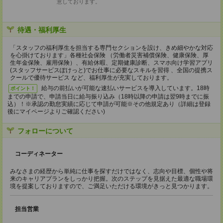
意しております。
待遇・福利厚生
「スタッフの福利厚生を担当する専門セクションを設け、きめ細やかな対応
を心掛けております」各種社会保険 （労働者災害補償保険、健康保険、厚
生年金保険、雇用保険）、有給休暇、定期健康診断、スマホ向け学習アプリ
(スタッフサービスぽけっと)でお仕事に必要なスキルを習得 、全国の提携ス
クールで優待サービス など、福利厚生が充実しております。
給与の前払いが可能な速払いサービスを導入しています。18時
ポイント！
までの申請で、申請当日に給与振り込み（18時以降の申請は翌9時までに振
込）！※承認の勤怠実績に応じて申請が可能※その他規定あり（詳細は登録
後にマイページよりご確認ください)
フォローについて
コーディネーター
みなさまの経歴から単純に仕事を探すだけではなく、志向や目標、個性や将
来のキャリアプランをしっかり把握。次のステップを見据えた最適な職場環
境を提案しておりますので、ご満足いただける環境がきっと見つかります。
担当営業