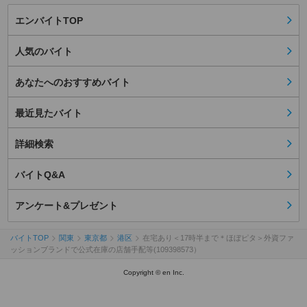
エンバイトTOP
人気のバイト
あなたへのおすすめバイト
最近見たバイト
詳細検索
バイトQ&A
アンケート&プレゼント
バイトTOP
関東
東京都
港区
在宅あり＜17時半まで＊ほぼピタ＞外資ファ
ッションブランドで公式在庫の店舗手配等(109398573）
Copyright © en Inc.