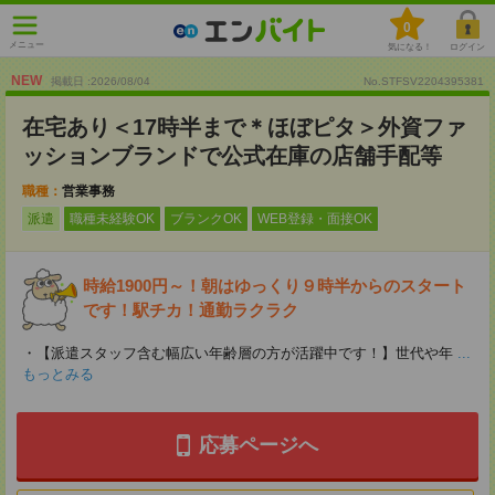
0
メニュー
気になる！
ログイン
NEW
掲載日 :2026
/
08
/
04
No.STFSV2204395381
在宅あり＜17時半まで＊ほぼピタ＞外資ファ
ッションブランドで公式在庫の店舗手配等
職種：
営業事務
派遣
職種未経験OK
ブランクOK
WEB登録・面接OK
時給1900円～！朝はゆっくり９時半からのスタート
です！駅チカ！通勤ラクラク
・【派遣スタッフ含む幅広い年齢層の方が活躍中です！】世代や年
...
もっとみる
応募ページへ