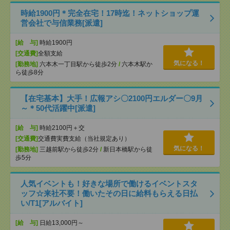
時給1900円＊完全在宅！17時迄！ネットショップ運
営会社で与信業務[派遣]
[給 与]
時給1900円
[交通費]
全額支給
気になる！
[勤務地]
六本木一丁目駅から徒歩2分
/
六本木駅か
ら徒歩8分
【在宅基本】大手！広報アシ〇2100円エルダー〇9月
～＊50代活躍中[派遣]
[給 与]
時給2100円＋交
[交通費]
交通費実費支給（当社規定あり）
気になる！
[勤務地]
三越前駅から徒歩2分
/
新日本橋駅から徒
歩5分
人気イベントも！好きな場所で働けるイベントスタ
ッフ☆来社不要！働いたその日に給料もらえる日払
い/T1[アルバイト]
[給 与]
日給13,000円～