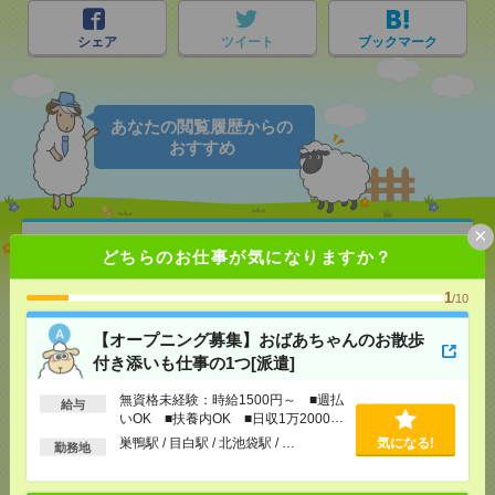
シェア
ツイート
ブックマーク
あなたの閲覧履歴からの
おすすめ
×
【オープニング募集】おばあちゃんのお散歩付き添
どちらのお仕事が気になりますか？
いも仕事の1つ[派遣]
1
/10
[給 与]
無資格未経験：時給1500円～ ■週払い
OK ■扶養内OK ■日収1万2000円以上
【オープニング募集】おばあちゃんのお散歩
[交通費]
交通費全額支給
気になる！
付き添いも仕事の1つ[派遣]
[勤務地]
巣鴨駅
/
目白駅
/
北池袋駅
/
…
無資格未経験：時給1500円～ ■週払
給与
いOK ■扶養内OK ■日収1万2000円
説明会参加で全員に【現金2千円相当プレゼント】生
以上
巣鴨駅 / 目白駅 / 北池袋駅 / …
気になる!
活のお手伝い[派遣]
勤務地
[給 与]
無資格未経験：時給1500円～ ■週払い