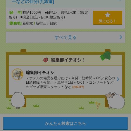
ーなどの仕分け[派遣]
[給 与]
時給1500円 ■日払い・週払いOK！(規定
あり) ■現金日払いもOK(規定あり)
気になる！
[勤務地]
新宿駅
/
新宿三丁目駅
すべて見る
編集部イチオシ
＜ホテルの備品を運ぶだけ＞単発・短時間～OK／安心の
日給保障＊夜勤、＜単発＊1日～OK！＞コンサートなど
のグッズ販売スタッフ＊など
(8/6UP!)
かんたん検索はこちら