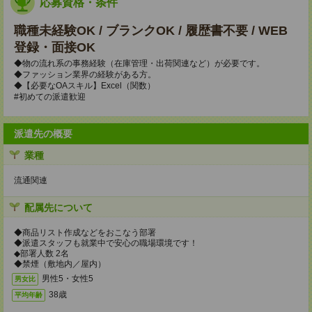
応募資格・条件
職種未経験OK / ブランクOK / 履歴書不要 / WEB
登録・面接OK
◆物の流れ系の事務経験（在庫管理・出荷関連など）が必要です。
◆ファッション業界の経験がある方。
◆【必要なOAスキル】Excel（関数）
#初めての派遣歓迎
派遣先の概要
業種
流通関連
配属先について
◆商品リスト作成などをおこなう部署
◆派遣スタッフも就業中で安心の職場環境です！
◆部署人数 2名
◆禁煙（敷地内／屋内）
男性5・女性5
男女比
38歳
平均年齢