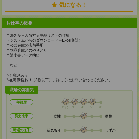
気になる！
お仕事の概要
＊海外から入荷する商品リストの作成
（システムからのダウンロード⇒Excel集計）
＊公式在庫の店舗手配
＊物品倉庫とのやりとり
＊請求書データ抽出
…など
※引継ぎあり
※在宅勤務あり（3割以下）。詳しくはお問い合わせください。
職場の雰囲気
年齢層
20代
30
40
50
60
男女比率
女性
男性
職場の様子
活気あり
しずか