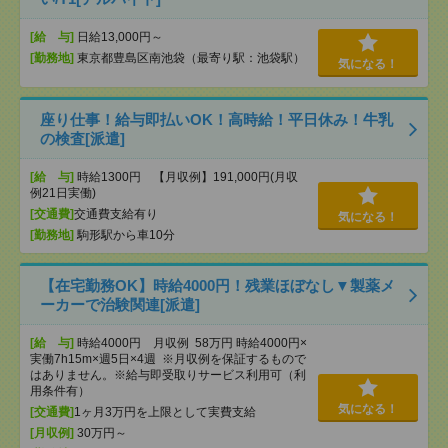
[給 与]
日給13,000円～
[勤務地]
東京都豊島区南池袋（最寄り駅：池袋駅）
気になる！
座り仕事！給与即払いOK！高時給！平日休み！牛乳
の検査[派遣]
[給 与]
時給1300円 【月収例】191,000円(月収
例21日実働)
[交通費]
交通費支給有り
気になる！
[勤務地]
駒形駅から車10分
【在宅勤務OK】時給4000円！残業ほぼなし▼製薬メ
ーカーで治験関連[派遣]
[給 与]
時給4000円 月収例 58万円 時給4000円×
実働7h15m×週5日×4週 ※月収例を保証するもので
はありません。※給与即受取りサービス利用可（利
用条件有）
気になる！
[交通費]
1ヶ月3万円を上限として実費支給
[月収例]
30万円～