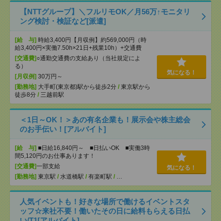
【NTTグループ】＼フルリモOK／月56万↑モニタリ
ング検討・検証など[派遣]
[給 与]
時給3,400円【月収例】約569,000円（時
給3,400円×実働7.50h×21日+残業10h）+交通費
[交通費]
○通勤交通費の支給あり（当社規定によ
る）
気になる！
[月収例]
30万円～
[勤務地]
大手町(東京都)駅から徒歩2分
/
東京駅から
徒歩8分
/
三越前駅
＜1日～OK！＞あの有名企業も！展示会や株主総会
のお手伝い！[アルバイト]
[給 与]
■日給16,840円～ ■日払いOK ■実働3時
間5,120円のお仕事あります！
[交通費]
一部支給
気になる！
[勤務地]
東京駅
/
水道橋駅
/
有楽町駅
/
…
人気イベントも！好きな場所で働けるイベントスタ
ッフ☆来社不要！働いたその日に給料もらえる日払
い/T1[アルバイト]