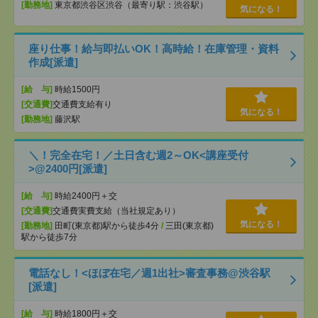
[勤務地]
東京都渋谷区渋谷（最寄り駅：渋谷駅）
気になる！
座り仕事！給与即払いOK！高時給！在庫管理・資料
作成[派遣]
[給 与]
時給1500円
[交通費]
交通費支給有り
気になる！
[勤務地]
藤沢駅
＼！完全在宅！／土日含む週2～OK<講座受付
>@2400円[派遣]
[給 与]
時給2400円＋交
[交通費]
交通費実費支給（当社規定あり）
気になる！
[勤務地]
田町(東京都)駅から徒歩4分
/
三田(東京都)
駅から徒歩7分
電話なし！<ほぼ在宅／週1出社>審査事務@渋谷駅
[派遣]
[給 与]
時給1800円＋交