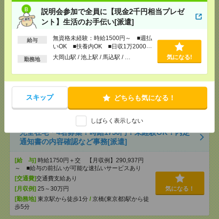
OK ■扶養内OK ■日収1万2000円以上
説明会参加で全員に【現金2千円相当プレゼ
[交通費]
交通費全額支給
気になる！
ント】生活のお手伝い[派遣]
[勤務地]
大岡山駅
/
池上駅
/
馬込駅
/
…
無資格未経験：時給1500円～ ■週払
給与
いOK ■扶養内OK ■日収1万2000円
1750円＊＜エンタメ！完全在宅＞KADOKAWA！書
以上
大岡山駅 / 池上駅 / 馬込駅 / …
気になる!
勤務地
籍データに関わるお仕事[派遣]
[給 与]
時給1750円
[交通費]
全額支給
スキップ
どちらも気になる！
気になる！
[勤務地]
飯田橋駅から徒歩3分
/
九段下駅から徒歩7
分
しばらく表示しない
完全在宅＊4名募集！時給1750円！未経験OK！内定
通知書の内容確認など事務[派遣]
[給 与]
時給1750円＋交 【月収例】290,937円
～ ■給与の前払いが可能な速払いサービスあり
[交通費]
交通費支給あり
[月収例]
25～30万円
気になる！
[勤務地]
東京駅から徒歩1分
/
京橋(東京都)駅から徒
歩5分