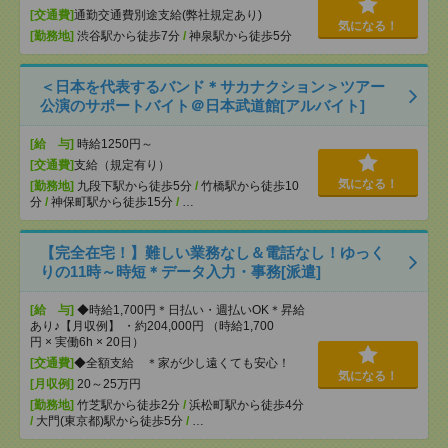
[交通費]
通勤交通費別途支給(弊社規定あり)
気になる！
[勤務地]
渋谷駅から徒歩7分
/
神泉駅から徒歩5分
＜日本を代表するバンド＊サカナクション＞ツアー
公演のサポートバイト＠日本武道館[アルバイト]
[給 与]
時給1250円～
[交通費]
支給（規定有り）
気になる！
[勤務地]
九段下駅から徒歩5分
/
竹橋駅から徒歩10
分
/
神保町駅から徒歩15分
/
…
【完全在宅！】難しい業務なし＆電話なし！ゆっく
りの11時～時短＊データ入力・事務[派遣]
[給 与]
◆時給1,700円＊日払い・週払いOK＊昇給
あり♪【月収例】 ・約204,000円 （時給1,700
円 × 実働6h × 20日）
[交通費]
◆全額支給 ＊家が少し遠くても安心！
気になる！
[月収例]
20～25万円
[勤務地]
竹芝駅から徒歩2分
/
浜松町駅から徒歩4分
/
大門(東京都)駅から徒歩5分
/
…