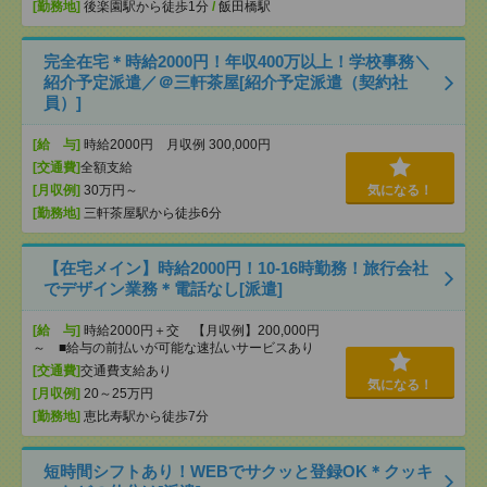
[勤務地]
後楽園駅から徒歩1分
/
飯田橋駅
完全在宅＊時給2000円！年収400万以上！学校事務＼
紹介予定派遣／＠三軒茶屋[紹介予定派遣（契約社
員）]
[給 与]
時給2000円 月収例 300,000円
[交通費]
全額支給
[月収例]
30万円～
気になる！
[勤務地]
三軒茶屋駅から徒歩6分
【在宅メイン】時給2000円！10-16時勤務！旅行会社
でデザイン業務＊電話なし[派遣]
[給 与]
時給2000円＋交 【月収例】200,000円
～ ■給与の前払いが可能な速払いサービスあり
[交通費]
交通費支給あり
気になる！
[月収例]
20～25万円
[勤務地]
恵比寿駅から徒歩7分
短時間シフトあり！WEBでサクッと登録OK＊クッキ