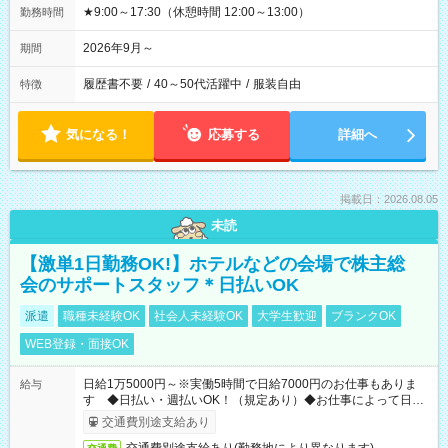
★9:00～17:30（休憩時間 12:00～13:00）
勤務時間
2026年9月～
期間
履歴書不要
/
40～50代活躍中
/
服装自由
特徴
気になる！
応募する
詳細へ
掲載日：2026.08.05
未読
【激単1日勤務OK!】ホテルなどの会場で株主総
会のサポートスタッフ＊日払いOK
派遣
職種未経験OK
社会人未経験OK
大学生歓迎
ブランクOK
WEB登録・面接OK
日給1万5000円～※実働5時間で日給7000円のお仕事もありま
給与
す ◆日払い・週払いOK！（規定あり）◆お仕事によって日給
も異なります
交通費別途支給あり