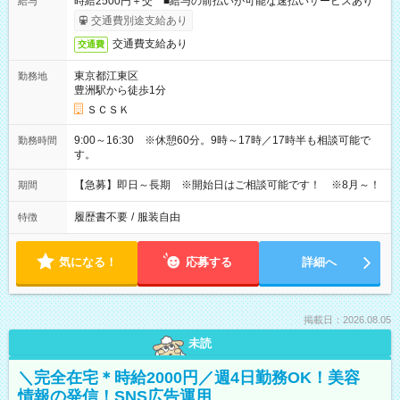
時給2500円＋交 ■給与の前払いが可能な速払いサービスあり
給与
交通費別途支給あり
交通費支給あり
交通費
東京都江東区
勤務地
豊洲駅から徒歩1分
ＳＣＳＫ
9:00～16:30 ※休憩60分。9時～17時／17時半も相談可能で
勤務時間
す。
【急募】即日～長期 ※開始日はご相談可能です！ ※8月～！
期間
履歴書不要
/
服装自由
特徴
気になる！
応募する
詳細へ
掲載日：2026.08.05
未読
＼完全在宅＊時給2000円／週4日勤務OK！美容
情報の発信！SNS広告運用