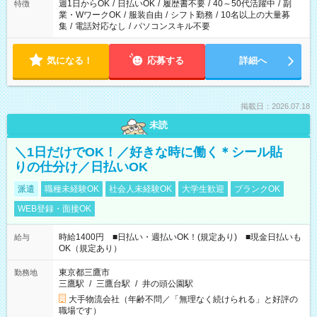
週1日からOK
/
日払いOK
/
履歴書不要
/
40～50代活躍中
/
副
特徴
業・WワークOK
/
服装自由
/
シフト勤務
/
10名以上の大量募
集
/
電話対応なし
/
パソコンスキル不要
気になる！
応募する
詳細へ
掲載日：2026.07.18
未読
＼1日だけでOK！／好きな時に働く＊シール貼
りの仕分け／日払いOK
派遣
職種未経験OK
社会人未経験OK
大学生歓迎
ブランクOK
WEB登録・面接OK
時給1400円 ■日払い・週払いOK！(規定あり) ■現金日払いも
給与
OK（規定あり）
東京都三鷹市
勤務地
三鷹駅
/
三鷹台駅
/
井の頭公園駅
大手物流会社（年齢不問／「無理なく続けられる」と好評の
職場です）