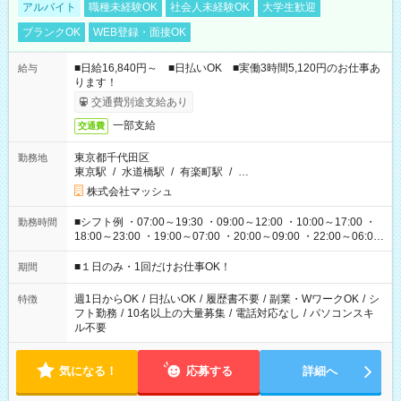
アルバイト
職種未経験OK
社会人未経験OK
大学生歓迎
ブランクOK
WEB登録・面接OK
■日給16,840円～ ■日払いOK ■実働3時間5,120円のお仕事あ
給与
ります！
交通費別途支給あり
一部支給
交通費
東京都千代田区
勤務地
東京駅
/
水道橋駅
/
有楽町駅
/
…
株式会社マッシュ
■シフト例 ・07:00～19:30 ・09:00～12:00 ・10:00～17:00 ・
勤務時間
18:00～23:00 ・19:00～07:00 ・20:00～09:00 ・22:00～06:00
etc ★最短で3時間で5,120円のお仕事から 15時間で2万円近く稼
げるお仕事も！ ご希望のお時間に合わせてご紹介！ ※シフトは
■１日のみ・1回だけお仕事OK！
期間
現場によって異なります。 ※勿論、休憩時間はあるのでご安心
ください！
週1日からOK
/
日払いOK
/
履歴書不要
/
副業・WワークOK
/
シ
特徴
フト勤務
/
10名以上の大量募集
/
電話対応なし
/
パソコンスキ
ル不要
気になる！
応募する
詳細へ