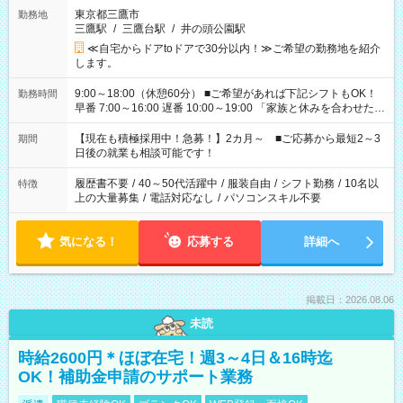
東京都三鷹市
勤務地
三鷹駅
/
三鷹台駅
/
井の頭公園駅
≪自宅からドアtoドアで30分以内！≫ご希望の勤務地を紹介
します。
9:00～18:00（休憩60分） ■ご希望があれば下記シフトもOK！
勤務時間
早番 7:00～16:00 遅番 10:00～19:00 「家族と休みを合わせた
い」 「余裕を持って夕飯の準備がしたい」 「できれば残業はし
たくない」 など、ご希望を教えてくださいね。 ※Wワーク希望
【現在も積極採用中！急募！】2カ月～ ■ご応募から最短2～3
期間
の方へ 今ご覧のお仕事で希望する勤務時間と、もう1つのお仕事
日後の就業も相談可能です！
の勤務時間。 合計で週40時間を超える場合は応募できません。
履歴書不要
/
40～50代活躍中
/
服装自由
/
シフト勤務
/
10名以
特徴
上の大量募集
/
電話対応なし
/
パソコンスキル不要
気になる！
応募する
詳細へ
掲載日：2026.08.06
未読
時給2600円＊ほぼ在宅！週3～4日＆16時迄
OK！補助金申請のサポート業務