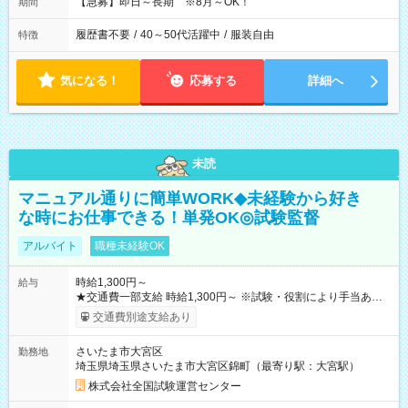
【急募】即日～長期 ※8月～OK！
期間
履歴書不要
/
40～50代活躍中
/
服装自由
特徴
気になる！
応募する
詳細へ
未読
マニュアル通りに簡単WORK◆未経験から好き
な時にお仕事できる！単発OK◎試験監督
アルバイト
職種未経験OK
時給1,300円～
給与
★交通費一部支給 時給1,300円～ ※試験・役割により手当あり
※勤務回数により昇給あり 【即給（前払い）オプションあ
交通費別途支給あり
り！】 希望される場合、勤務から1週間ほどで給与の一部を受け
取れます。 ※手数料418円がかかります。 【過去試験日の収入
さいたま市大宮区
勤務地
例】 ・河合塾模擬試験 8:30～17:30（休憩1時間） 時給1,300円
埼玉県埼玉県さいたま市大宮区錦町（最寄り駅：大宮駅）
×8時間＝日収10,400円＋交通費 ※当日の役割により時給＋100
円の場合あり ・国家試験 7:00～13:30（休憩なし） 時給1,300
株式会社全国試験運営センター
円（役割手当＋100円）×6時間＝日収8,400円＋交通費 【試用期