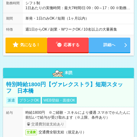
間】試用期間なし
シフト制
勤務時間
1日あたりの実働時間：最大7時間/日 09：00～17：00 ※勤務時
間は 試験により異なります。
単発・1日のみOK / 短期（1ヶ月以内）
期間
週1日からOK / 副業・WワークOK / 10名以上の大量募集
特徴
気になる！
応募する
詳細へ
未読
特別時給1800円【ヴァレクストラ】短期スタッ
フ 日本橋
派遣
ブランクOK
WEB登録・面接OK
時給1800円 ※ご経験・スキルにより優遇 スマホでかんたんに
給与
前払いで給与が受け取れます（※上限、条件あり）
交通費別途支給あり
交通費全額支給（規定あり）
交通費