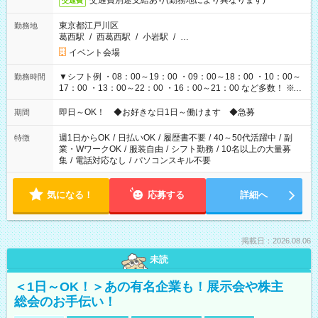
交通費別途支給あり(勤務地により異なります)
交通費
東京都江戸川区
勤務地
葛西駅
/
西葛西駅
/
小岩駅
/
…
イベント会場
▼シフト例 ・08：00～19：00 ・09：00～18：00 ・10：00～
勤務時間
17：00 ・13：00～22：00 ・16：00～21：00 など多数！ ※お
仕事により勤務時間が異なります
即日～OK！ ◆お好きな日1日～働けます ◆急募
期間
週1日からOK
/
日払いOK
/
履歴書不要
/
40～50代活躍中
/
副
特徴
業・WワークOK
/
服装自由
/
シフト勤務
/
10名以上の大量募
集
/
電話対応なし
/
パソコンスキル不要
気になる！
応募する
詳細へ
掲載日：2026.08.06
未読
＜1日～OK！＞あの有名企業も！展示会や株主
総会のお手伝い！