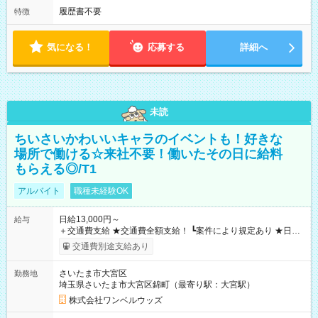
履歴書不要
特徴
気になる！
応募する
詳細へ
未読
ちいさいかわいいキャラのイベントも！好きな
場所で働ける☆来社不要！働いたその日に給料
もらえる◎/T1
アルバイト
職種未経験OK
日給13,000円～
給与
＋交通費支給 ★交通費全額支給！ ┗案件により規定あり ★日払
いOK！（規定あり） ┗働いたその日に現金GET♪ お仕事後はコ
交通費別途支給あり
ンビニATMから 日払い分を引き落とせます！ 【試用期間】試
用期間なし
さいたま市大宮区
勤務地
埼玉県さいたま市大宮区錦町（最寄り駅：大宮駅）
株式会社ワンベルウッズ