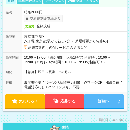
派遣
職種未経験OK
ブランクOK
WEB登録・面接OK
時給2600円
給与
交通費別途支給あり
全額支給
交通費
東京都中央区
勤務地
八丁堀(東京都)駅から徒歩2分
/
茅場町駅から徒歩6分
建設業界向けのAIサービスの提供など
10:00～17:00(実働6時間 休憩1時間) ※定時：10:00～
勤務時間
19:00（※終わりの時間：16:00～19:00で相談可！）
【急募】即日～長期 ※8月～！
期間
履歴書不要
/
40～50代活躍中
/
副業・WワークOK
/
服装自由
/
特徴
電話対応なし
/
パソコンスキル不要
気になる！
応募する
詳細へ
掲載日：2026.08.05
未読