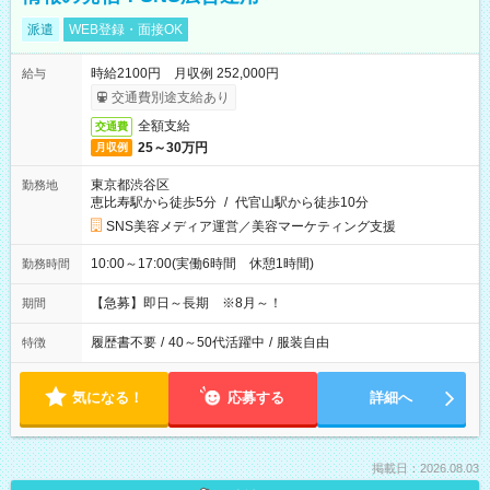
派遣
WEB登録・面接OK
時給2100円 月収例 252,000円
給与
交通費別途支給あり
全額支給
交通費
25～30万円
月収例
東京都渋谷区
勤務地
恵比寿駅から徒歩5分
/
代官山駅から徒歩10分
SNS美容メディア運営／美容マーケティング支援
10:00～17:00(実働6時間 休憩1時間)
勤務時間
【急募】即日～長期 ※8月～！
期間
履歴書不要
/
40～50代活躍中
/
服装自由
特徴
気になる！
応募する
詳細へ
掲載日：2026.08.03