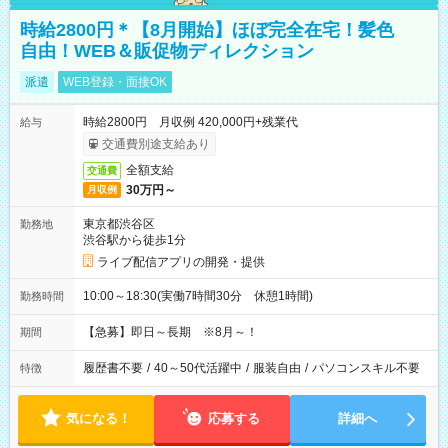
時給2800円＊【8月開始】ほぼ完全在宅！髪色
自由！WEB＆販促物ディレクション
派遣
WEB登録・面接OK
時給2800円 月収例 420,000円+残業代
給与
交通費別途支給あり
全額支給
交通費
30万円～
月収例
東京都渋谷区
勤務地
渋谷駅から徒歩1分
ライブ配信アプリの開発・提供
10:00～18:30(実働7時間30分 休憩1時間)
勤務時間
【急募】即日～長期 ※8月～！
期間
履歴書不要
/
40～50代活躍中
/
服装自由
/
パソコンスキル不要
特徴
気になる！
応募する
詳細へ