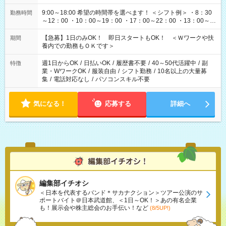
9:00～18:00 希望の時間帯を選べます！ ＜シフト例＞ ・8：30
勤務時間
～12：00 ・10：00～19：00 ・17：00～22：00 ・13：00～
22：00 ・22：00～翌6：00 など
【急募】1日のみOK！ 即日スタートもOK！ ＜Ｗワークや扶
期間
養内での勤務もＯＫです＞
週1日からOK
/
日払いOK
/
履歴書不要
/
40～50代活躍中
/
副
特徴
業・WワークOK
/
服装自由
/
シフト勤務
/
10名以上の大量募
集
/
電話対応なし
/
パソコンスキル不要
気になる！
応募する
詳細へ
編集部イチオシ
＜日本を代表するバンド＊サカナクション＞ツアー公演のサ
ポートバイト＠日本武道館、＜1日～OK！＞あの有名企業
も！展示会や株主総会のお手伝い！など
(8/5UP!)