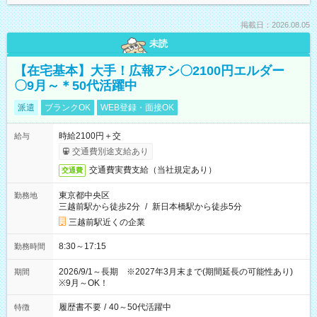
掲載日：2026.08.05
未読
【在宅基本】大手！広報アシ〇2100円エルダー
〇9月～＊50代活躍中
派遣
ブランクOK
WEB登録・面接OK
時給2100円＋交
給与
交通費別途支給あり
交通費実費支給（当社規定あり）
交通費
東京都中央区
勤務地
三越前駅から徒歩2分
/
新日本橋駅から徒歩5分
三越前駅近くの企業
8:30～17:15
勤務時間
2026/9/1～長期 ※2027年3月末まで(期間延長の可能性あり)
期間
※9月～OK！
履歴書不要
/
40～50代活躍中
特徴