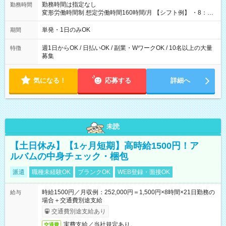
勤務時間は指定なし
勤務時間
変形労働時間制 想定労働時間160時間/月 【シフト例】 ・8：00
～21：00
単発・1日のみOK
期間
週1日からOK / 日払いOK / 副業・WワークOK / 10名以上の大量
特徴
募集
気になる！
応募する
詳細へ
未読
【土日休み】【1ヶ月短期】高時給1500円！ア
ルバムの中身チェック・梱包
派遣
職種未経験OK
ブランクOK
WEB登録・面接OK
時給1500円／月収例：252,000円＝1,500円×8時間×21日勤務の
給与
場合＋交通費別途支給
交通費別途支給あり
実費支給／当社規定あり。
交通費