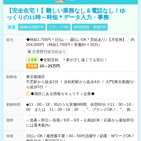
【完全在宅！】難しい業務なし＆電話なし！ゆ
っくりの11時～時短＊データ入力・事務
派遣
職種未経験OK
ブランクOK
WEB登録・面接OK
◆時給1,700円＊日払い・週払いOK＊昇給あり♪【月収例】 ・約
給与
204,000円 （時給1,700円 × 実働6h × 20日）
交通費別途支給あり
◆全額支給 ＊家が少し遠くても安心！
交通費
20～25万円
月収例
東京都港区
勤務地
竹芝駅から徒歩2分
/
浜松町駅から徒歩4分
/
大門(東京都)駅か
ら徒歩5分
/
…
◆港区にある情報セキュリティ企業◆
◆11：00～18：30のうち実働6時間、休憩60分 ※11：00～18：
勤務時間
00 または 11：30～18：30 。*。ブランクOK！。*。 例え
ば前職が、 在宅/財団法人/事務/コールセンター/受付/販売/カフェ
スタッフ スイーツ販売/ホテルフロント/化粧品販売/など 様々な
＜急募＞即日～長期／8月～9月～も相談OK！応募から最短即日
期間
業界から入社して活躍されています♪
には選考案内♪
日払いOK
/
履歴書不要
/
40～50代活躍中
/
副業・WワークOK
/
特徴