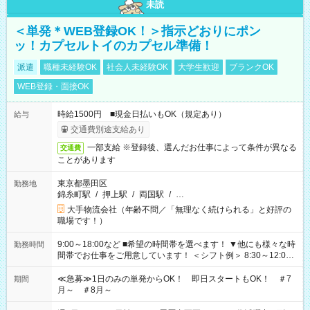
未読
＜単発＊WEB登録OK！＞指示どおりにポン
ッ！カプセルトイのカプセル準備！
派遣
職種未経験OK
社会人未経験OK
大学生歓迎
ブランクOK
WEB登録・面接OK
時給1500円 ■現金日払いもOK（規定あり）
給与
交通費別途支給あり
一部支給 ※登録後、選んだお仕事によって条件が異なる
交通費
ことがあります
東京都墨田区
勤務地
錦糸町駅
/
押上駅
/
両国駅
/
…
大手物流会社（年齢不問／「無理なく続けられる」と好評の
職場です！）
9:00～18:00など ■希望の時間帯を選べます！ ▼他にも様々な時
勤務時間
間帯でお仕事をご用意しています！ ＜シフト例＞ 8:30～12:00
17:00～22:00 13:00～22:00 22:00～翌6:00 など
≪急募≫1日のみの単発からOK！ 即日スタートもOK！ ＃7
期間
月～ ＃8月～