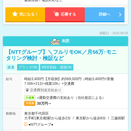
服装自由
/
電話対応なし
気になる！
応募する
詳細へ
掲載日：2026.08.05
未読
【NTTグループ】＼フルリモOK／月56万↑モニ
タリング検討・検証など
派遣
ブランクOK
WEB登録・面接OK
時給3,400円【月収例】約569,000円（時給3,400円×実働
給与
7.50h×21日+残業10h）+交通費
交通費別途支給あり
○通勤交通費の支給あり（当社規定による）
交通費
30万円～
月収例
東京都千代田区
勤務地
大手町(東京都)駅から徒歩2分
/
東京駅から徒歩8分
/
三越前駅
●NTTグループ●