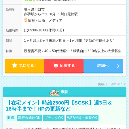
埼玉県川口市
勤務地
赤羽駅からバス10分
/
川口元郷駅
情報・出版・メディア
(1)09:00-18:00(休憩60分)
勤務時間
1ヶ月以上3ヶ月未満／即日～1ヵ月間（更新の可能性あり）
期間
履歴書不要
/
40～50代活躍中
/
服装自由
/
10名以上の大量募集
特徴
気になる！
応募する
詳細へ
掲載日：2026.07.30
未読
【在宅メイン】時給2500円【SCSK】週3日＆
16時半まで！HPの更新など
派遣
職種未経験OK
ブランクOK
WEB登録・面接OK