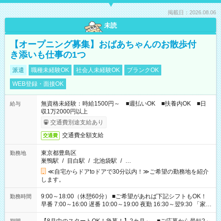
掲載日：2026.08.06
未読
【オープニング募集】おばあちゃんのお散歩付
き添いも仕事の1つ
派遣
職種未経験OK
社会人未経験OK
ブランクOK
WEB登録・面接OK
無資格未経験：時給1500円～ ■週払いOK ■扶養内OK ■日
給与
収1万2000円以上
交通費別途支給あり
交通費全額支給
交通費
東京都豊島区
勤務地
巣鴨駅
/
目白駅
/
北池袋駅
/
…
≪自宅からドアtoドアで30分以内！≫ご希望の勤務地を紹介
します。
9:00～18:00（休憩60分） ■ご希望があれば下記シフトもOK！
勤務時間
早番 7:00～16:00 遅番 10:00～19:00 夜勤 16:30～翌9:30 「家族
と休みを合わせたい」 「余裕を持って夕飯の準備がしたい」
「できれば残業はしたくない」 など、ご希望を教えてください