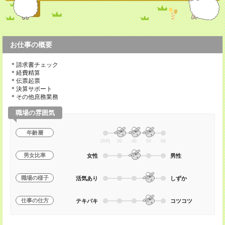
お仕事の概要
＊請求書チェック
＊経費精算
＊伝票起票
＊決算サポート
＊その他庶務業務
職場の雰囲気
年齢層
20代
30
40
50
60
男女比率
女性
男性
職場の様子
活気あり
しずか
仕事の仕方
テキパキ
コツコツ