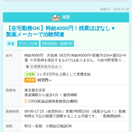
掲載日：2026.07.30
未読
【在宅勤務OK】時給4000円！残業ほぼなし▼
製薬メーカーで治験関連
派遣
ブランクOK
WEB登録・面接OK
時給4000円 月収例 58万円 時給4000円×実働7h15m×週5日×4
給与
週 ※月収例を保証するものではありません。※給与即受取りサ
ービス利用可（利用条件有）
交通費別途支給あり
1ヶ月3万円を上限として実費支給
交通費
30万円～
月収例
東京都文京区
勤務地
後楽園駅から徒歩1分
/
飯田橋駅
CRO(医薬品開発業務受託機関)
09:00-17:15（休憩60分）実働7時間15分（残業少なめ！） 勤務
勤務時間
時間を下記の範囲で調整することも可能です。 ・勤務開始時
間 09:00～10:00 ・勤務終了時間 16:00～17:15 ・実働
05:00～07:15
即日～長期 ※開始日相談OK
期間