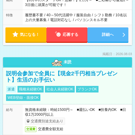
【8月中のスタートOK！急募！】2カ月～ ■ご応募から最短2～
期間
ね。 ※Wワーク希望の方へ 今ご覧のお仕事で希望する勤務時間
3日後に就業が可能です！
と、もう1つのお仕事の勤務時間。 合計で週40時間を超える場
合は応募できません。
履歴書不要
/
40～50代活躍中
/
服装自由
/
シフト勤務
/
10名以
特徴
上の大量募集
/
電話対応なし
/
パソコンスキル不要
気になる！
応募する
詳細へ
掲載日：2026.08.03
未読
説明会参加で全員に【現金2千円相当プレゼン
ト】生活のお手伝い
派遣
職種未経験OK
社会人未経験OK
ブランクOK
WEB登録・面接OK
無資格未経験：時給1500円～ ■週払いOK ■扶養内OK ■日
給与
収1万2000円以上
交通費別途支給あり
交通費全額支給
交通費