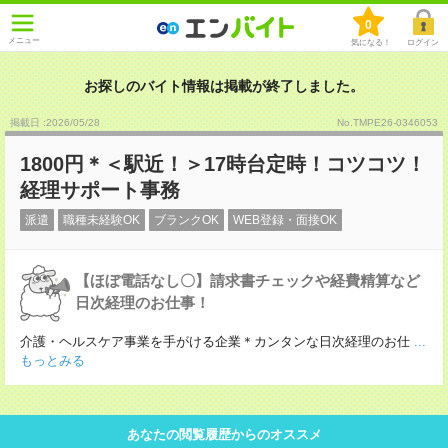
0
メニュー
気になる！
ログイン
お探しのバイト情報は掲載が終了しました。
掲載日 :2026
/
05
/
28
No.TMPE26-0346053
1800円＊＜駅近！＞17時台定時！コツコツ！
経理サポート事務
派遣
職種未経験OK
ブランクOK
WEB登録・面接OK
【ほぼ電話なし〇】請求書チェックや経費精算など
日次経理のお仕事！
介護・ヘルスケア事業を手がける企業＊カンタンな日次経理のお仕
...
もっとみる
あなたの閲覧履歴からのオススメ