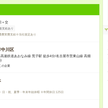
円＋交
途支給あり
通費実費支給※当社規定あり
市中川区
高速鉄道あおなみ線 荒子駅 徒歩4分/名古屋市営東山線 高畑
分
くの企業
休
・日・祝、夏季・年末年始休暇 ※年間休日:125日