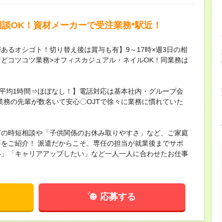
相談OK！資材メーカーで受注業務*駅近！
あるオシゴト！切り替え後は賞与も有】9～17時×週3日の相
などコツコツ業務>オフィスカジュアル・ネイルOK！同業務は
月平均1時間⇒ほぼなし！】電話対応は基本社内・グループ会
業務の先輩が数名いて安心〇OJTで徐々に業務に慣れていた
どの時短相談や「子供関係のお休み取りやすさ」など、ご家庭
をご紹介！ 派遣だからこそ、専任の担当が就業後までサポ
い」「キャリアアップしたい」など一人一人に合わせたお仕事
応募する