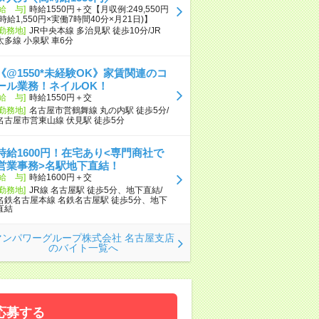
[給 与]
時給1550円＋交【月収例:249,550円
(時給1,550円×実働7時間40分×月21日)】
[勤務地]
JR中央本線 多治見駅 徒歩10分/JR
太多線 小泉駅 車6分
《@1550*未経験OK》家賃関連のコ
ール業務！ネイルOK！
[給 与]
時給1550円＋交
[勤務地]
名古屋市営鶴舞線 丸の内駅 徒歩5分/
名古屋市営東山線 伏見駅 徒歩5分
時給1600円！在宅あり<専門商社で
営業事務>名駅地下直結！
[給 与]
時給1600円＋交
[勤務地]
JR線 名古屋駅 徒歩5分、地下直結/
名鉄名古屋本線 名鉄名古屋駅 徒歩5分、地下
直結
マンパワーグループ株式会社 名古屋支店
のバイト一覧へ
応募する