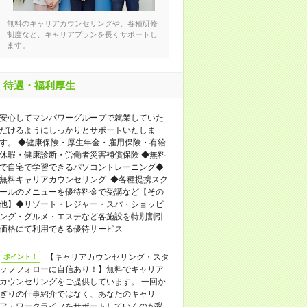
無料のキャリアカウンセリングや、各種研修
制度など、キャリアプランを長くサポートし
ます。
待遇・福利厚生
安心してマンパワーグループで就業していた
だけるようにしっかりとサポートいたしま
す。 ◆健康保険・厚生年金・雇用保険・有給
休暇・健康診断・労働者災害補償保険 ◆無料
で自宅で学習できるパソコントレーニング◆
無料キャリアカウンセリング ◆各種提携スク
ールのメニューを優待料金で受講など【その
他】◆リゾート・レジャー・スパ・ショッピ
ング・グルメ・エステなど各施設を特別割引
価格にて利用できる優待サービス
【キャリアカウンセリング・スタ
ポイント！
ッフフォローに自信あり！】無料でキャリア
カウンセリングをご提供しています。 一回か
ぎりの仕事紹介ではなく、あなたのキャリ
ア・ワークライフをサポートしていくのが私