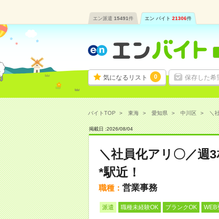
エン派遣
15491
件
エン バイト
21306
件
0
気になるリスト
保存した希
バイトTOP
東海
愛知県
中川区
＼社
掲載日 :
2026
/
08
/
04
＼社員化アリ〇／週3
*駅近！
営業事務
職種：
派遣
職種未経験OK
ブランクOK
WEB