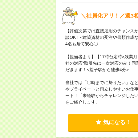
＼社員化アリ！／週3
【評価次第では直接雇用のチャンスが
談OK！<建築資材の受注や書類作成
4名も居て安心〇
【担当者より】【17時台定時×残業
社の対応*取引先は一次対応のみ！同
だきます！<荒子駅から徒歩4分>
当社では「〇時までに帰りたい」な
やプライベートと両立しやすいお仕事
ート！「未経験からチャレンジした
をご紹介します。
気になる！