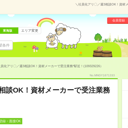
＼社員化アリ〇／週3相談OK！資材メー
会員登録
エリア変更
東海版
望条件
員化アリ〇／週3相談OK！資材メーカーで受注業務*駅近！(109329226）
No.MNGY1671333
相談OK！資材メーカーで受注業務
登録・面接OK