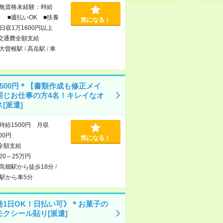
無資格未経験：時給
～ ■週払いOK ■扶養
気になる！
日収1万1600円以上
交通費全額支給
大曽根駅
/
高岳駅
/
車
1500円＊【書類作成も修正メイ
同じお仕事の方4名！キレイなオ
[派遣]
時給1500円 月収
000円
気になる！
全額支給
20～25万円
高畑駅から徒歩18分
/
駅から車5分
発1日OK！日払い可》＊お菓子の
モクシール貼り[派遣]