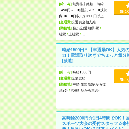
[給 与]
無資格未経験：時給
1450円～ ■週払いOK ■扶養
気に
内OK ■日収1万1600円以上
[交通費]
交通費全額支給
[勤務地]
藤が丘(愛知県)駅
/
一
社駅
/
上社駅
/
…
時給1500円＊【車通勤OK】人気
力！電話取り次ぎでちょっと気分
[派遣]
[給 与]
時給1500円
[交通費]
全額支給
気に
[勤務地]
中島(愛知県)駅から徒
歩2分
/
六番町駅から車8分
高時給2000円☆1日4時間でOK！
スポーツ大会の受付スタッフ☆来
要！日払いOK♪/N1[アルバイト]