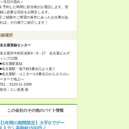
＜当日の流れ＞
1.予約した時間に担当者がお電話します。登
録に必要な項目をお聞きします。
2.ご経験やご希望の条件にあったお仕事があ
れば、その場でご紹介します！
登録場所
名古屋登録センター
名古屋市中村区名駅4－6－17 名古屋ビルデ
ィング12階
■名古屋駅直結
■名古屋駅・地下鉄5番出口より直ぐ
■名古屋駅・ユニモール3番出口からエスカレ
ーターで地上へ
TEL：0120-11-1069
担当：エン派遣 係
この会社のその他のバイト情報
【1年間の期間限定】大手Gでデー
タ入力＼高時給1550円／