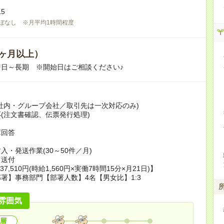
15
ぼなし ※月平均1時間程度
ヶ月以上）
日～長期 ※開始日はご相談ください♪
社内・グループ会社／取引先は一次対応のみ)
(注文書確認、伝票発行処理)
庫回答
入・発送作業(30～50件／月)
、送付
37,510円(時給1,560円×実働7時間15分×月21日)】
署】事務部門【部署人数】4名【男女比】1:3
雰囲気
層