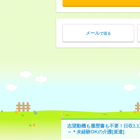
メール
で送る
志望動機も履歴書も不要！日収1.1
～＊未経験OKの介護[派遣]