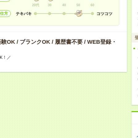
20代
30
40
50
60
仕方
テキパキ
コツコツ
OK / ブランクOK / 履歴書不要 / WEB登録・
K！／