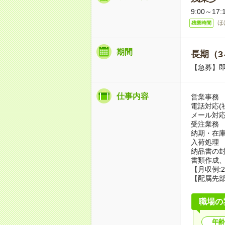
9:00～17:
ほ
残業時間
期間
長期（3
【急募】即
仕事内容
営業事務
電話対応(
メール対応
受注業務
納期・在
入荷処理
納品書の封
書類作成
【月収例:2
【配属先部
職場の
年齢