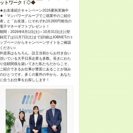
ットワーク！◇◆
★お友達紹介キャンペーン2026夏秋実施中
★「マンパワーグループでご就業中のご紹介
者」と「お友達」にそれぞれ10,000円相当の
電子マネーギフトプレゼント！
期間：2026年8月1日(土)～10月31日(土) (登
録完了は11月7日(土)まで)詳細はJOBNETのト
ップページからキャンペーンサイトをご確認
ください♪
外資系はもちろん、設立当初からお付き合い
頂いている大手日系企業も多数。長きにわた
り信頼関係を築いてきた私たちだからこそ、
ご紹介できるお仕事が豊富にあることが強み
のひとつです。多くの案件の中から、あなた
に合うお仕事をお探しします！