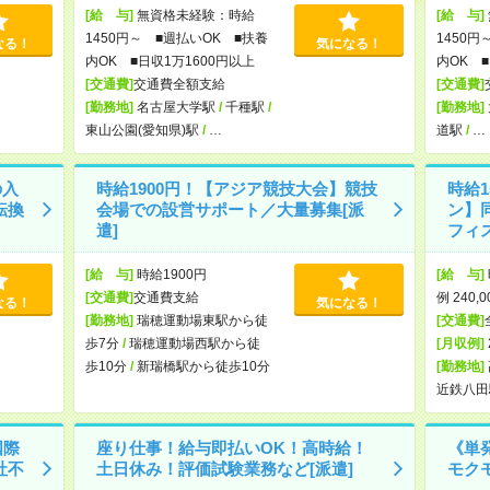
[給 与]
無資格未経験：時給
[給 与]
1450円～ ■週払いOK ■扶養
1450円
なる！
気になる！
内OK ■日収1万1600円以上
内OK ■
[交通費]
交通費全額支給
[交通費]
[勤務地]
名古屋大学駅
/
千種駅
/
[勤務地]
東山公園(愛知県)駅
/
…
道駅
/
…
の入
時給1900円！【アジア競技大会】競技
時給
転換
会場での設営サポート／大量募集[派
ン】
遣]
フィス
[給 与]
時給1900円
[給 与]
[交通費]
交通費支給
例 240,
なる！
気になる！
[勤務地]
瑞穂運動場東駅から徒
[交通費]
歩7分
/
瑞穂運動場西駅から徒
[月収例]
歩10分
/
新瑞橋駅から徒歩10分
[勤務地]
近鉄八田
国際
座り仕事！給与即払いOK！高時給！
《単
社不
土日休み！評価試験業務など[派遣]
モク