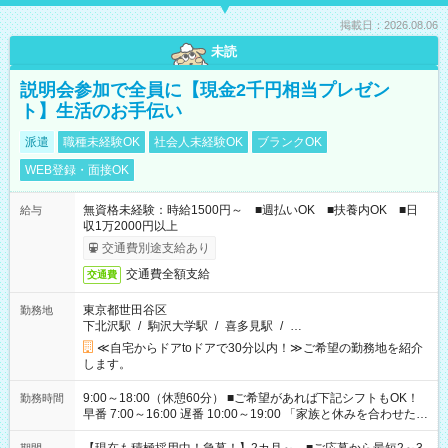
掲載日：2026.08.06
未読
説明会参加で全員に【現金2千円相当プレゼン
ト】生活のお手伝い
派遣
職種未経験OK
社会人未経験OK
ブランクOK
WEB登録・面接OK
無資格未経験：時給1500円～ ■週払いOK ■扶養内OK ■日
給与
収1万2000円以上
交通費別途支給あり
交通費全額支給
交通費
東京都世田谷区
勤務地
下北沢駅
/
駒沢大学駅
/
喜多見駅
/
…
≪自宅からドアtoドアで30分以内！≫ご希望の勤務地を紹介
します。
9:00～18:00（休憩60分） ■ご希望があれば下記シフトもOK！
勤務時間
早番 7:00～16:00 遅番 10:00～19:00 「家族と休みを合わせた
い」 「余裕を持って夕飯の準備がしたい」 「できれば残業はし
たくない」 など、ご希望を教えてくださいね。 ※Wワーク希望