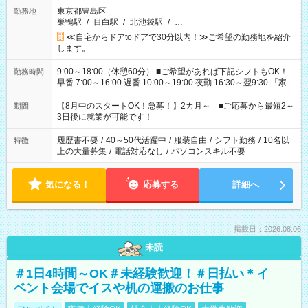
東京都豊島区
勤務地
巣鴨駅
/
目白駅
/
北池袋駅
/
…
≪自宅からドアtoドアで30分以内！≫ご希望の勤務地を紹介
します。
9:00～18:00（休憩60分） ■ご希望があれば下記シフトもOK！
勤務時間
早番 7:00～16:00 遅番 10:00～19:00 夜勤 16:30～翌9:30 「家族
と休みを合わせたい」 「余裕を持って夕飯の準備がしたい」
「できれば残業はしたくない」 など、ご希望を教えてください
【8月中のスタートOK！急募！】2カ月～ ■ご応募から最短2～
期間
ね。 ※Wワーク希望の方へ 今ご覧のお仕事で希望する勤務時間
3日後に就業が可能です！
と、もう1つのお仕事の勤務時間。 合計で週40時間を超える場
合は応募できません。
履歴書不要
/
40～50代活躍中
/
服装自由
/
シフト勤務
/
10名以
特徴
上の大量募集
/
電話対応なし
/
パソコンスキル不要
気になる！
応募する
詳細へ
掲載日：2026.08.06
未読
＃1日4時間～OK＃未経験歓迎！＃日払い＊イ
ベント会場でイスや机の運搬のお仕事