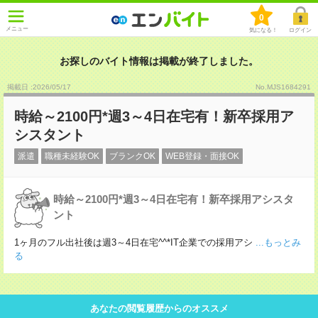
0
メニュー
気になる！
ログイン
お探しのバイト情報は掲載が終了しました。
掲載日 :2026
/
05
/
17
No.MJS1684291
時給～2100円*週3～4日在宅有！新卒採用ア
シスタント
派遣
職種未経験OK
ブランクOK
WEB登録・面接OK
時給～2100円*週3～4日在宅有！新卒採用アシスタ
ント
1ヶ月のフル出社後は週3～4日在宅^^*IT企業での採用アシ
...もっとみ
る
あなたの閲覧履歴からのオススメ