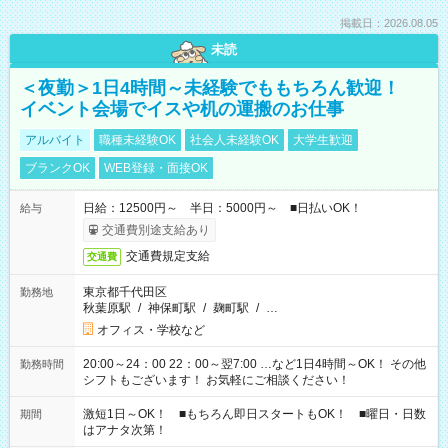
掲載日：2026.08.05
未読
＜夜勤＞1日4時間～未経験でももちろん歓迎！
イベント会場でイスや机の運搬のお仕事
アルバイト
職種未経験OK
社会人未経験OK
大学生歓迎
ブランクOK
WEB登録・面接OK
日給：12500円～ 半日：5000円～ ■日払いOK！
給与
交通費別途支給あり
交通費規定支給
交通費
東京都千代田区
勤務地
秋葉原駅
/
神保町駅
/
麹町駅
/
…
オフィス・学校など
20:00～24：00 22：00～翌7:00 …など1日4時間～OK！ その他
勤務時間
シフトもございます！ お気軽にご相談ください！
激短1日～OK！ ■もちろん即日スタートもOK！ ■曜日・日数
期間
はアナタ次第！