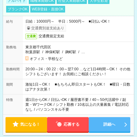
アルバイト
職種未経験OK
社会人未経験OK
大学生歓迎
ブランクOK
WEB登録・面接OK
日給：10000円～ 半日：5000円～ ■日払いOK！
給与
交通費別途支給あり
交通費規定支給
交通費
東京都千代田区
勤務地
秋葉原駅
/
神保町駅
/
麹町駅
/
…
オフィス・学校など
20:00～24：00 22：00～翌7:00 …など1日4時間～OK！ その他
勤務時間
シフトもございます！ お気軽にご相談ください！
激短1日～OK！ ■もちろん即日スタートもOK！ ■曜日・日数
期間
はアナタ次第！
週1日からOK
/
日払いOK
/
履歴書不要
/
40～50代活躍中
/
副
特徴
業・WワークOK
/
シフト勤務
/
10名以上の大量募集
/
電話対応
なし
/
パソコンスキル不要
気になる！
応募する
詳細へ