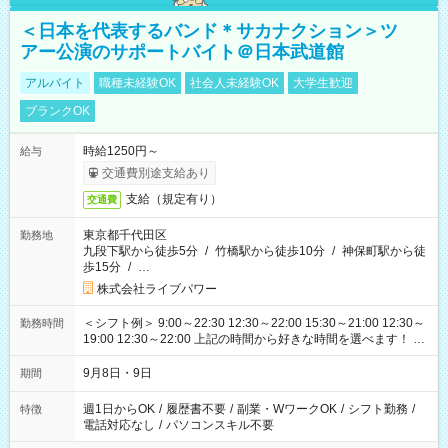
＜日本を代表するバンド＊サカナクション＞ツ
アー公演のサポートバイト＠日本武道館
アルバイト
職種未経験OK
社会人未経験OK
大学生歓迎
ブランクOK
時給1250円～
給与
交通費別途支給あり
支給（規定有り）
交通費
東京都千代田区
勤務地
九段下駅から徒歩5分
/
竹橋駅から徒歩10分
/
神保町駅から徒
歩15分
/
…
株式会社ライブパワー
＜シフト例＞ 9:00～22:30 12:30～22:00 15:30～21:00 12:30～
勤務時間
19:00 12:30～22:00 上記の時間から好きな時間を選べます！ ※
時間は変更となる可能性があります
9月8日・9日
期間
週1日からOK
/
履歴書不要
/
副業・WワークOK
/
シフト勤務
/
特徴
電話対応なし
/
パソコンスキル不要