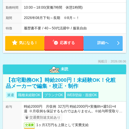
10:00～18:00(実働7時間 休憩1時間)
勤務時間
2026年08月下旬～長期 ※8月～！
期間
履歴書不要
/
40～50代活躍中
/
服装自由
特徴
気になる！
応募する
詳細へ
掲載日：2026.08.06
未読
【在宅勤務OK】時給2000円！未経験OK！化粧
品メーカーで編集・校正・制作
派遣
職種未経験OK
ブランクOK
WEB登録・面接OK
時給2000円 月収例 32万円 時給2000円×実働8h×週5日×4
給与
週 ※月収例を保証するものではありません。※給与即受取りサ
ービス利用可（利用条件有）
交通費別途支給あり
1ヶ月3万円を上限として実費支給
交通費