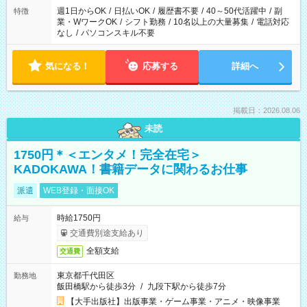
週1日からOK
/
日払いOK
/
履歴書不要
/
40～50代活躍中
/
副
特徴
業・WワークOK
/
シフト勤務
/
10名以上の大量募集
/
電話対応
なし
/
パソコンスキル不要
気になる！
応募する
詳細へ
掲載日：2026.08.06
未読
1750円＊＜エンタメ！完全在宅＞
KADOKAWA！書籍データに関わるお仕事
派遣
WEB登録・面接OK
時給1750円
給与
交通費別途支給あり
全額支給
交通費
東京都千代田区
勤務地
飯田橋駅から徒歩3分
/
九段下駅から徒歩7分
【大手出版社】出版事業・ゲーム事業・アニメ・映像事業