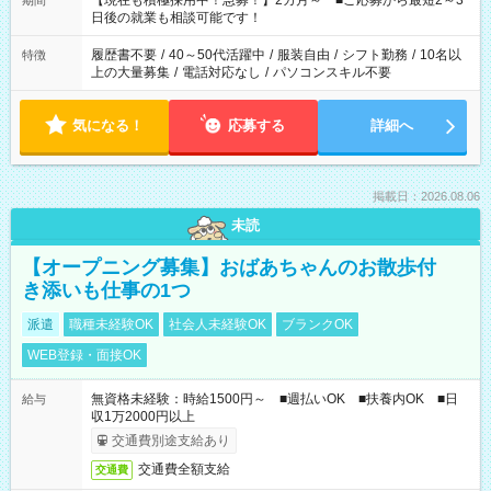
【現在も積極採用中！急募！】2カ月～ ■ご応募から最短2～3
期間
の方へ 今ご覧のお仕事で希望する勤務時間と、もう1つのお仕事
日後の就業も相談可能です！
の勤務時間。 合計で週40時間を超える場合は応募できません。
履歴書不要
/
40～50代活躍中
/
服装自由
/
シフト勤務
/
10名以
特徴
上の大量募集
/
電話対応なし
/
パソコンスキル不要
気になる！
応募する
詳細へ
掲載日：2026.08.06
未読
【オープニング募集】おばあちゃんのお散歩付
き添いも仕事の1つ
派遣
職種未経験OK
社会人未経験OK
ブランクOK
WEB登録・面接OK
無資格未経験：時給1500円～ ■週払いOK ■扶養内OK ■日
給与
収1万2000円以上
交通費別途支給あり
交通費全額支給
交通費