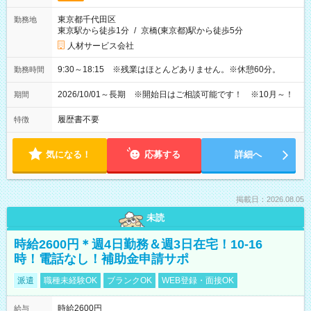
東京都千代田区
勤務地
東京駅から徒歩1分
/
京橋(東京都)駅から徒歩5分
人材サービス会社
9:30～18:15 ※残業はほとんどありません。※休憩60分。
勤務時間
2026/10/01～長期 ※開始日はご相談可能です！ ※10月～！
期間
履歴書不要
特徴
気になる！
応募する
詳細へ
掲載日：2026.08.05
未読
時給2600円＊週4日勤務＆週3日在宅！10-16
時！電話なし！補助金申請サポ
派遣
職種未経験OK
ブランクOK
WEB登録・面接OK
時給2600円
給与