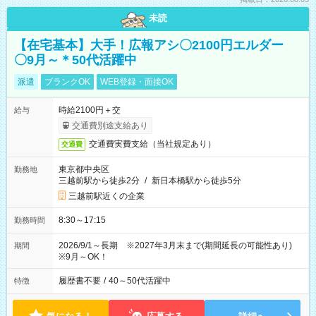
未読
【在宅基本】大手！広報アシ〇2100円エルダー
〇9月～＊50代活躍中
派遣
ブランクOK
WEB登録・面接OK
時給2100円＋交
給与
交通費別途支給あり
交通費実費支給（当社規定あり）
交通費
東京都中央区
勤務地
三越前駅から徒歩2分
/
新日本橋駅から徒歩5分
三越前駅近くの企業
8:30～17:15
勤務時間
2026/9/1～長期 ※2027年3月末まで(期間延長の可能性あり)
期間
※9月～OK！
履歴書不要
/
40～50代活躍中
特徴