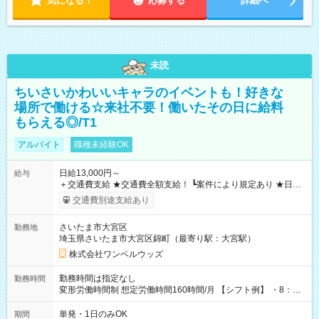
気になる！
応募する
詳細へ
未読
ちいさいかわいいキャラのイベントも！好きな
場所で働ける☆来社不要！働いたその日に給料
もらえる◎/T1
アルバイト
職種未経験OK
日給13,000円～
給与
＋交通費支給 ★交通費全額支給！ ┗案件により規定あり ★日払
いOK！（規定あり） ┗働いたその日に現金GET♪ お仕事後はコ
交通費別途支給あり
ンビニATMから 日払い分を引き落とせます！ 【試用期間】試
用期間なし
さいたま市大宮区
勤務地
埼玉県さいたま市大宮区錦町（最寄り駅：大宮駅）
株式会社ワンベルウッズ
勤務時間は指定なし
勤務時間
変形労働時間制 想定労働時間160時間/月 【シフト例】 ・8：00
～21：00
単発・1日のみOK
期間