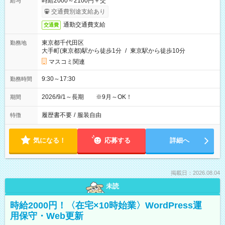
時給2000～2100円＋交
給与
交通費別途支給あり
通勤交通費支給
交通費
東京都千代田区
勤務地
大手町(東京都)駅から徒歩1分
/
東京駅から徒歩10分
マスコミ関連
9:30～17:30
勤務時間
2026/9/1～長期 ※9月～OK！
期間
履歴書不要
/
服装自由
特徴
気になる！
応募する
詳細へ
掲載日：2026.08.04
未読
時給2000円！〈在宅×10時始業〉WordPress運
用保守・Web更新