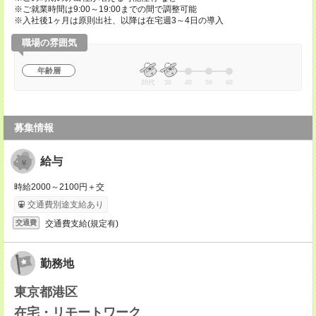
※ご就業時間は9:00～19:00までの間で調整可能
※入社後1ヶ月は原則出社、以降は在宅週3～4日の導入
職場の雰囲気
年齢層
20代
30
40
50
60
募集情報
給与
時給2000～2100円＋交
交通費別途支給あり
交通費支給(規定有)
交通費
勤務地
東京都港区
在宅・リモートワーク