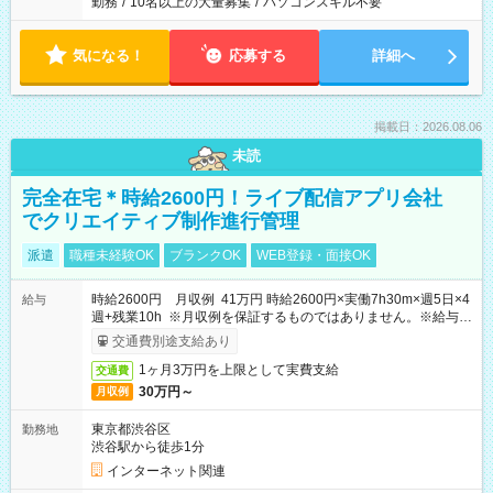
勤務
/
10名以上の大量募集
/
パソコンスキル不要
気になる！
応募する
詳細へ
掲載日：2026.08.06
未読
完全在宅＊時給2600円！ライブ配信アプリ会社
でクリエイティブ制作進行管理
派遣
職種未経験OK
ブランクOK
WEB登録・面接OK
時給2600円 月収例 41万円 時給2600円×実働7h30m×週5日×4
給与
週+残業10h ※月収例を保証するものではありません。※給与即
受取りサービス利用可（利用条件有）
交通費別途支給あり
1ヶ月3万円を上限として実費支給
交通費
30万円～
月収例
東京都渋谷区
勤務地
渋谷駅から徒歩1分
インターネット関連