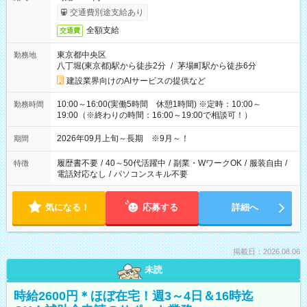
交通費別途支給あり
全額支給
交通費
東京都中央区
勤務地
八丁堀(東京都)駅から徒歩2分
/
茅場町駅から徒歩6分
建設業界向けのAIサービスの提供など
10:00～16:00(実働5時間 休憩1時間) ※定時：10:00～
勤務時間
19:00（※終わりの時間：16:00～19:00で相談可！）
2026年09月上旬～長期 ※9月～！
期間
履歴書不要
/
40～50代活躍中
/
副業・WワークOK
/
服装自由
/
特徴
電話対応なし
/
パソコンスキル不要
気になる！
応募する
詳細へ
掲載日：2026.08.06
未読
時給2600円＊ほぼ在宅！週3～4日＆16時迄