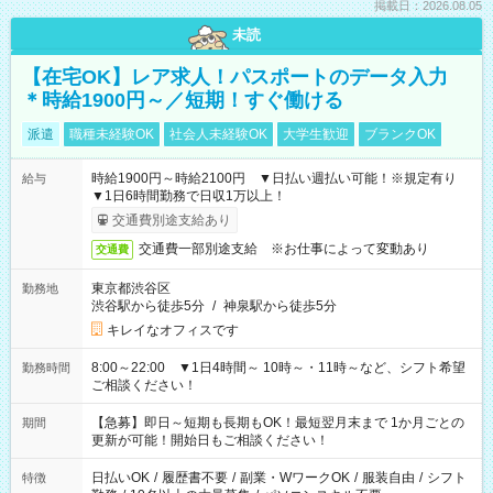
掲載日：2026.08.05
未読
【在宅OK】レア求人！パスポートのデータ入力
＊時給1900円～／短期！すぐ働ける
派遣
職種未経験OK
社会人未経験OK
大学生歓迎
ブランクOK
時給1900円～時給2100円 ▼日払い週払い可能！※規定有り
給与
▼1日6時間勤務で日収1万以上！
交通費別途支給あり
交通費一部別途支給 ※お仕事によって変動あり
交通費
東京都渋谷区
勤務地
渋谷駅から徒歩5分
/
神泉駅から徒歩5分
キレイなオフィスです
8:00～22:00 ▼1日4時間～ 10時～・11時～など、シフト希望
勤務時間
ご相談ください！
【急募】即日～短期も長期もOK！最短翌月末まで 1か月ごとの
期間
更新が可能！開始日もご相談ください！
日払いOK
/
履歴書不要
/
副業・WワークOK
/
服装自由
/
シフト
特徴