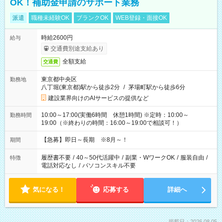
OK！補助金申請のサポート業務
派遣
職種未経験OK
ブランクOK
WEB登録・面接OK
時給2600円
給与
交通費別途支給あり
全額支給
交通費
東京都中央区
勤務地
八丁堀(東京都)駅から徒歩2分
/
茅場町駅から徒歩6分
建設業界向けのAIサービスの提供など
10:00～17:00(実働6時間 休憩1時間) ※定時：10:00～
勤務時間
19:00（※終わりの時間：16:00～19:00で相談可！）
【急募】即日～長期 ※8月～！
期間
履歴書不要
/
40～50代活躍中
/
副業・WワークOK
/
服装自由
/
特徴
電話対応なし
/
パソコンスキル不要
気になる！
応募する
詳細へ
掲載日：2026.08.05