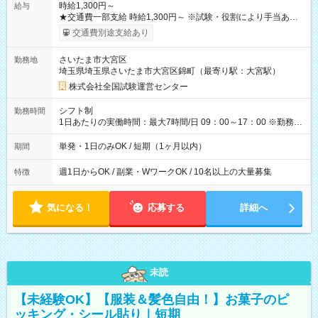
時給1,300円～
給与
★交通費一部支給 時給1,300円～ ※試験・役割により手当あり
※勤務回数により昇給あり 【即給（前払い）オプションあ
交通費別途支給あり
り！】 希望される場合、勤務から1週間ほどで給与の一部を受け
取れます。 ※手数料418円がかかります。 【過去試験日の収入
さいたま市大宮区
勤務地
例】 ・河合塾模擬試験 8:30～17:30（休憩1時間） 時給1,300円
埼玉県埼玉県さいたま市大宮区錦町（最寄り駅：大宮駅）
×8時間＝日収10,400円＋交通費 ※当日の役割により時給＋100
円の場合あり ・国家試験 7:00～13:30（休憩なし） 時給1,300
株式会社全国試験運営センター
円（役割手当＋100円）×6時間＝日収8,400円＋交通費 【試用期
間】試用期間なし
シフト制
勤務時間
1日あたりの実働時間：最大7時間/日 09：00～17：00 ※勤務時
間は 試験により異なります。
単発・1日のみOK / 短期（1ヶ月以内）
期間
週1日からOK / 副業・WワークOK / 10名以上の大量募集
特徴
気になる！
応募する
詳細へ
未読
【未経験OK】【服装＆髪色自由！】お菓子のピ
ッキング・シール貼り｜短期