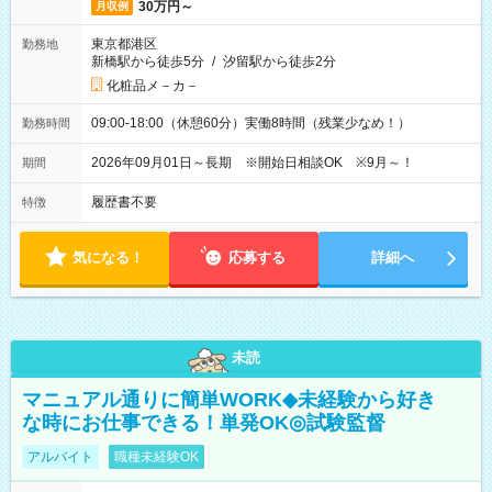
30万円～
月収例
東京都港区
勤務地
新橋駅から徒歩5分
/
汐留駅から徒歩2分
化粧品メ－カ－
09:00-18:00（休憩60分）実働8時間（残業少なめ！）
勤務時間
2026年09月01日～長期 ※開始日相談OK ※9月～！
期間
履歴書不要
特徴
気になる！
応募する
詳細へ
未読
マニュアル通りに簡単WORK◆未経験から好き
な時にお仕事できる！単発OK◎試験監督
アルバイト
職種未経験OK