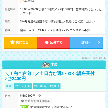
Valextra
10:00～20:00 実働7.5時間／休憩1.5時間 営業時間に合わせた
勤務時間
シフト制
3か月程度の短期予定 ※開始日はお気軽にご相談ください
期間
副業・WワークOK
/
シフト勤務
/
パソコンスキル不要
特徴
気になる！
応募する
詳細へ
掲載日：2026.08.06
未読
＼！完全在宅！／土日含む週2～OK<講座受付
>@2400円
派遣
ブランクOK
WEB登録・面接OK
時給2400円＋交
給与
交通費別途支給あり
交通費実費支給（当社規定あり）
交通費