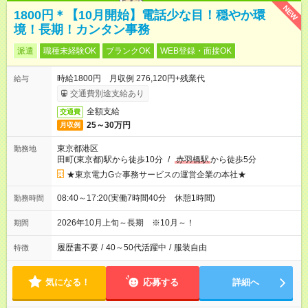
NEW
1800円＊【10月開始】電話少な目！穏やか環
境！長期！カンタン事務
派遣
職種未経験OK
ブランクOK
WEB登録・面接OK
時給1800円 月収例 276,120円+残業代
給与
交通費別途支給あり
全額支給
交通費
25～30万円
月収例
東京都港区
勤務地
田町(東京都)駅から徒歩10分
/
赤羽橋駅
から徒歩5分
★東京電力G☆事務サービスの運営企業の本社★
08:40～17:20(実働7時間40分 休憩1時間)
勤務時間
2026年10月上旬～長期 ※10月～！
期間
履歴書不要
/
40～50代活躍中
/
服装自由
特徴
気になる！
応募する
詳細へ