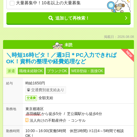
大量募集中！10名以上の大量募集
追加して再検索！
掲載日：2026.08.08
未読
NEW
＼時短16時ピタ！／週3日＊PC入力できれば
OK！資料の整理や経費処理など
派遣
職種未経験OK
ブランクOK
WEB登録・面接OK
時給1650円
給与
交通費別途支給あり
全額支給
交通費
東京都港区
勤務地
赤羽橋駅
から徒歩5分
/
芝公園駅から徒歩6分
法人向けの不動産仲介 ・コンサル
10:00～16:00(実働5時間 休憩1時間) ※1日4～5時間で相談
勤務時間
OK！