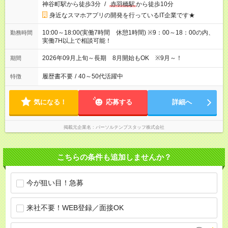
神谷町駅から徒歩3分
/
赤羽橋駅
から徒歩10分
身近なスマホアプリの開発を行っているIT企業です★
10:00～18:00(実働7時間 休憩1時間) ※9：00～18：00の内、
勤務時間
実働7H以上で相談可能！
2026年09月上旬～長期 8月開始もOK ※9月～！
期間
履歴書不要
/
40～50代活躍中
特徴
気になる！
応募する
詳細へ
掲載元企業名
パーソルテンプスタッフ株式会社
こちらの条件も追加しませんか？
今が狙い目！急募
来社不要！WEB登録／面接OK