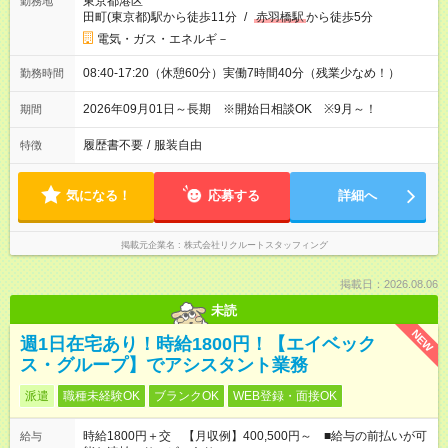
東京都港区
勤務地
田町(東京都)駅から徒歩11分
/
赤羽橋駅
から徒歩5分
電気・ガス・エネルギ－
08:40-17:20（休憩60分）実働7時間40分（残業少なめ！）
勤務時間
2026年09月01日～長期 ※開始日相談OK ※9月～！
期間
履歴書不要
/
服装自由
特徴
気になる！
応募する
詳細へ
掲載元企業名
株式会社リクルートスタッフィング
掲載日：2026.08.06
未読
NEW
週1日在宅あり！時給1800円！【エイベック
ス・グループ】でアシスタント業務
派遣
職種未経験OK
ブランクOK
WEB登録・面接OK
時給1800円＋交 【月収例】400,500円～ ■給与の前払いが可
給与