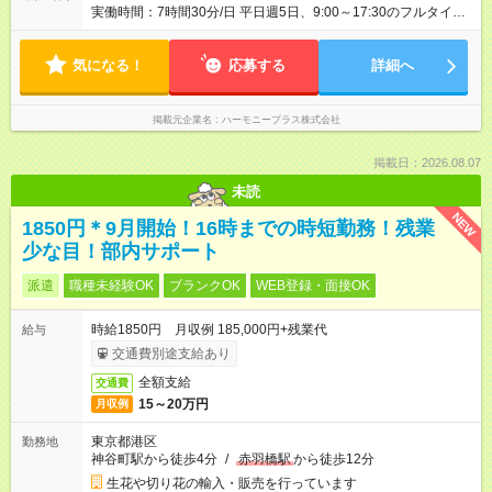
実働時間：7時間30分/日 平日週5日、9:00～17:30のフルタイム
勤務が基本です☆ 営業時間中は電話対応があるため、上記時間
帯で勤務可能な方を募集します。 急なお休みやご家庭の事情に
気になる！
は柔軟に対応します♪ ※原則、残業はありません
応募する
詳細へ
掲載元企業名
ハーモニープラス株式会社
掲載日：2026.08.07
未読
NEW
1850円＊9月開始！16時までの時短勤務！残業
少な目！部内サポート
派遣
職種未経験OK
ブランクOK
WEB登録・面接OK
時給1850円 月収例 185,000円+残業代
給与
交通費別途支給あり
全額支給
交通費
15～20万円
月収例
東京都港区
勤務地
神谷町駅から徒歩4分
/
赤羽橋駅
から徒歩12分
生花や切り花の輸入・販売を行っています