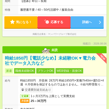
【急募】即日～長期
期間
履歴書不要
/
40～50代活躍中
/
服装自由
特徴
気になる！
応募する
詳細へ
掲載元企業名
マンパワーグループ株式会社
掲載日：2026.08.06
未読
NEW
時給1850円【電話少なめ】未経験OK▼電力会
社でデータ入力など
派遣
職種未経験OK
ブランクOK
WEB登録・面接OK
時給1850円 月収例 28万円 時給1850円×実働7h40m×週5日×4
給与
週 ※月収例を保証するものではありません。※給与即受取りサ
ービス利用可（利用条件有）
交通費別途支給あり
1ヶ月3万円を上限として実費支給
交通費
25～30万円
月収例