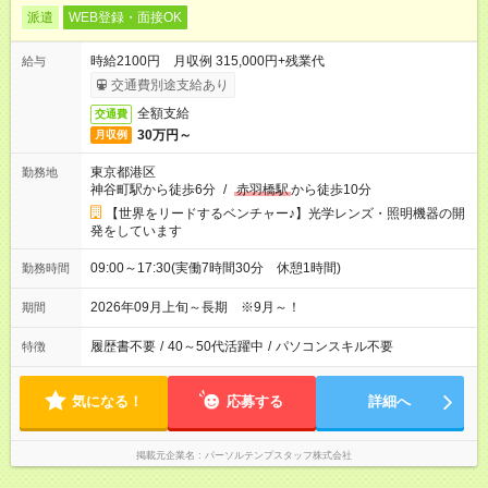
派遣
WEB登録・面接OK
時給2100円 月収例 315,000円+残業代
給与
交通費別途支給あり
全額支給
交通費
30万円～
月収例
東京都港区
勤務地
神谷町駅から徒歩6分
/
赤羽橋駅
から徒歩10分
【世界をリードするベンチャー♪】光学レンズ・照明機器の開
発をしています
09:00～17:30(実働7時間30分 休憩1時間)
勤務時間
2026年09月上旬～長期 ※9月～！
期間
履歴書不要
/
40～50代活躍中
/
パソコンスキル不要
特徴
気になる！
応募する
詳細へ
掲載元企業名
パーソルテンプスタッフ株式会社