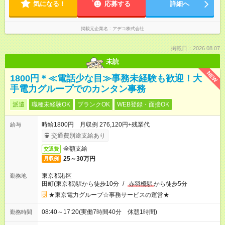
気になる！
応募する
詳細へ
掲載元企業名
アデコ株式会社
掲載日：2026.08.07
未読
NEW
1800円＊≪電話少な目≫事務未経験も歓迎！大
手電力グループでのカンタン事務
派遣
職種未経験OK
ブランクOK
WEB登録・面接OK
時給1800円 月収例 276,120円+残業代
給与
交通費別途支給あり
全額支給
交通費
25～30万円
月収例
東京都港区
勤務地
田町(東京都)駅から徒歩10分
/
赤羽橋駅
から徒歩5分
★東京電力グループ☆事務サービスの運営★
08:40～17:20(実働7時間40分 休憩1時間)
勤務時間