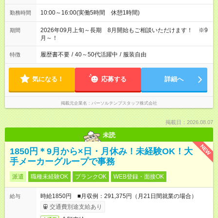
10:00～16:00(実働5時間 休憩1時間)
勤務時間
2026年09月上旬～長期 8月開始もご相談いただけます！ ※9
期間
月～！
履歴書不要
/
40～50代活躍中
/
服装自由
特徴
気になる！
応募する
詳細へ
掲載元企業名
パーソルテンプスタッフ株式会社
掲載日：2026.08.07
未読
NEW
1850円＊9月から×日・月休み！未経験OK！大
手メーカーグループで事務
派遣
職種未経験OK
ブランクOK
WEB登録・面接OK
時給1850円 ■月収例：291,375円（月21日間就業の場合）
給与
交通費別途支給あり