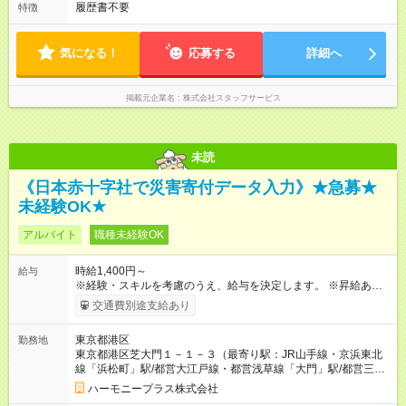
履歴書不要
特徴
気になる！
応募する
詳細へ
掲載元企業名
株式会社スタッフサービス
未読
《日本赤十字社で災害寄付データ入力》★急募★
未経験OK★
アルバイト
職種未経験OK
時給1,400円～
給与
※経験・スキルを考慮のうえ、給与を決定します。 ※昇給あり
（勤務実績・評価による） ※残業が発生した場合は、時間外手
交通費別途支給あり
当を全額支給します。 ※交通費支給（月額上限50,000円／当社
規定による） ※給与は月末締め、翌月15日払いです。 ※試用期
東京都港区
勤務地
間中も給与・待遇に変更はありません。 【試用期間】試用期間
東京都港区芝大門１－１－３（最寄り駅：JR山手線・京浜東北
あり 試用期間の長さ：1ヶ月 雇用形態、給与は本採用時と同じ
線「浜松町」駅/都営大江戸線・都営浅草線「⼤⾨」駅/都営三田
です。 試用期間中は、健康保険などの福利厚生の一部が制限さ
線「御成⾨」駅）
れる可能性があります。
ハーモニープラス株式会社