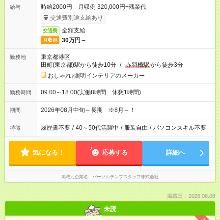
時給2000円 月収例 320,000円+残業代
給与
交通費別途支給あり
全額支給
交通費
30万円～
月収例
東京都港区
勤務地
田町(東京都)駅から徒歩10分
/
赤羽橋駅
から徒歩3分
おしゃれ♪照明インテリアのメーカー
09:00～18:00(実働8時間 休憩1時間)
勤務時間
2026年08月中旬～長期 ※8月～！
期間
履歴書不要
/
40～50代活躍中
/
服装自由
/
パソコンスキル不要
特徴
気になる！
応募する
詳細へ
掲載元企業名
パーソルテンプスタッフ株式会社
掲載日：2026.08.08
未読