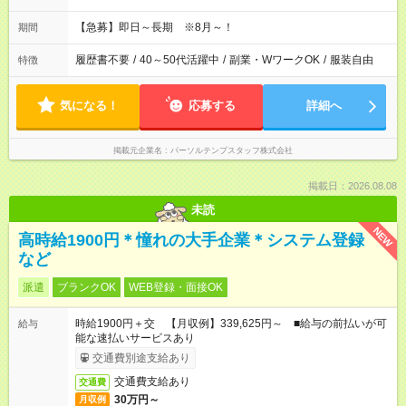
【急募】即日～長期 ※8月～！
期間
履歴書不要
/
40～50代活躍中
/
副業・WワークOK
/
服装自由
特徴
気になる！
応募する
詳細へ
掲載元企業名
パーソルテンプスタッフ株式会社
掲載日：2026.08.08
未読
NEW
高時給1900円＊憧れの大手企業＊システム登録
など
派遣
ブランクOK
WEB登録・面接OK
時給1900円＋交 【月収例】339,625円～ ■給与の前払いが可
給与
能な速払いサービスあり
交通費別途支給あり
交通費支給あり
交通費
30万円～
月収例