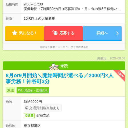
9:00～17:30
勤務時間
実働時間：7時間30分/日 ○応募歓迎○ ・月～金の週5日稼働いた
だける方 ・実働時間：7.5時間（休憩1時間）
10名以上の大量募集
特徴
気になる！
応募する
詳細へ
掲載元企業名
ハーモニープラス株式会社
掲載日：2026.08.08
未読
NEW
8月or9月開始＼開始時間が選べる／2000円×人
事労務！神谷町3分
派遣
WEB登録・面接OK
時給2000円
給与
交通費別途支給あり
全額支給
交通費
東京都港区
勤務地