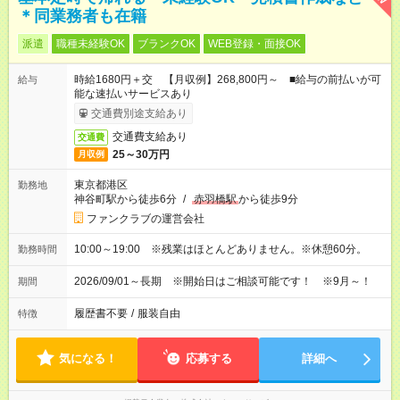
＊同業務者も在籍
派遣
職種未経験OK
ブランクOK
WEB登録・面接OK
時給1680円＋交 【月収例】268,800円～ ■給与の前払いが可
給与
能な速払いサービスあり
交通費別途支給あり
交通費支給あり
交通費
25～30万円
月収例
東京都港区
勤務地
神谷町駅から徒歩6分
/
赤羽橋駅
から徒歩9分
ファンクラブの運営会社
10:00～19:00 ※残業はほとんどありません。※休憩60分。
勤務時間
2026/09/01～長期 ※開始日はご相談可能です！ ※9月～！
期間
履歴書不要
/
服装自由
特徴
気になる！
応募する
詳細へ