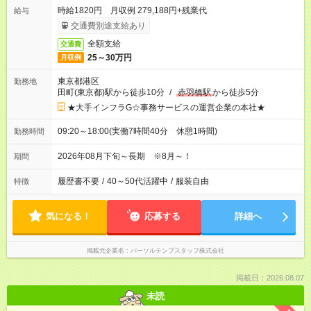
時給1820円 月収例 279,188円+残業代
給与
交通費別途支給あり
全額支給
交通費
25～30万円
月収例
東京都港区
勤務地
田町(東京都)駅から徒歩10分
/
赤羽橋駅
から徒歩5分
★大手インフラG☆事務サービスの運営企業の本社★
09:20～18:00(実働7時間40分 休憩1時間)
勤務時間
2026年08月下旬～長期 ※8月～！
期間
履歴書不要
/
40～50代活躍中
/
服装自由
特徴
気になる！
応募する
詳細へ
掲載元企業名
パーソルテンプスタッフ株式会社
掲載日：2026.08.07
未読