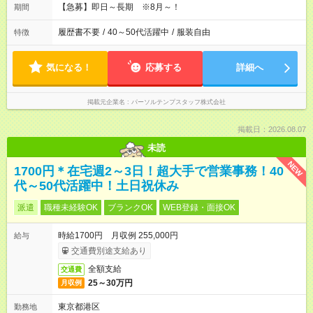
【急募】即日～長期 ※8月～！
期間
履歴書不要
/
40～50代活躍中
/
服装自由
特徴
気になる！
応募する
詳細へ
掲載元企業名
パーソルテンプスタッフ株式会社
掲載日：2026.08.07
未読
NEW
1700円＊在宅週2～3日！超大手で営業事務！40
代～50代活躍中！土日祝休み
派遣
職種未経験OK
ブランクOK
WEB登録・面接OK
時給1700円 月収例 255,000円
給与
交通費別途支給あり
全額支給
交通費
25～30万円
月収例
東京都港区
勤務地