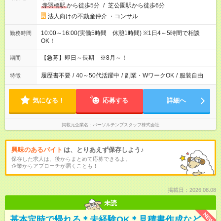
赤羽橋駅
から徒歩5分
/
芝公園駅から徒歩6分
法人向けの不動産仲介 ・コンサル
10:00～16:00(実働5時間 休憩1時間) ※1日4～5時間で相談
勤務時間
OK！
【急募】即日～長期 ※8月～！
期間
履歴書不要
/
40～50代活躍中
/
副業・WワークOK
/
服装自由
特徴
気になる！
応募する
詳細へ
掲載元企業名
パーソルテンプスタッフ株式会社
興味のあるバイト
は、とりあえず保存しよう♪
保存した求人は、後からまとめて応募できるよ。
企業からアプローチが届くことも！
掲載日：2026.08.08
未読
NEW
基本定時で帰れる＊未経験OK＊見積書作成など