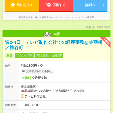
気になる！
応募する
詳細へ
掲載元企業名
株式会社綜合キャリアオプション オフィスワーク事業部
掲載日：2026.08.07
未読
NEW
週2-4日！テレビ制作会社での経理事務@赤羽橋
／神谷町
派遣
ブランクOK
WEB登録・面接OK
時給1800円＋交
給与
交通費別途支給あり
交通費支給
交通費
東京都港区
勤務地
赤羽橋駅
から徒歩5分
/
神谷町駅から徒歩9分
テレビ制作会社
10:00～18:00
勤務時間