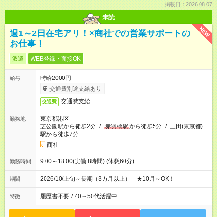
掲載日：2026.08.07
未読
NEW
週1～2日在宅アリ！×商社での営業サポートの
お仕事！
派遣
WEB登録・面接OK
時給2000円
給与
交通費別途支給あり
交通費支給
交通費
東京都港区
勤務地
芝公園駅から徒歩2分
/
赤羽橋駅
から徒歩5分
/
三田(東京都)
駅から徒歩7分
商社
9:00～18:00(実働:8時間) (休憩60分)
勤務時間
2026/10/上旬～長期（3カ月以上） ★10月～OK！
期間
履歴書不要
/
40～50代活躍中
特徴