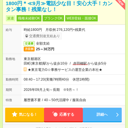
NEW
1800円＊≪9月≫電話少な目！安心大手！カン
タン事務！残業なし！
派遣
職種未経験OK
ブランクOK
WEB登録・面接OK
時給1800円 月収例 276,120円+残業代
給与
交通費別途支給あり
全額支給
交通費
25～30万円
月収例
東京都港区
勤務地
田町(東京都)駅から徒歩10分
/
赤羽橋駅
から徒歩5分
★東京電力G☆事務サービスの運営企業の本社★
08:40～17:20(実働7時間40分 休憩1時間)
勤務時間
2026年09月上旬～長期 ※9月～！
期間
履歴書不要
/
40～50代活躍中
/
服装自由
特徴
気になる！
応募する
詳細へ