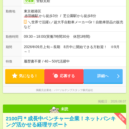
全額支給
交通費
東京都港区
勤務地
赤羽橋駅
から徒歩3分
/
芝公園駅から徒歩8分
＼世界で活躍♪／超大手自動車メーカーGr！自動車部品の販売
など
09:30～18:00(実働7時間30分 休憩1時間)
勤務時間
2026年09月上旬～長期 8月中に開始できる方歓迎！ ※9月
期間
～！
履歴書不要
/
40～50代活躍中
特徴
気になる！
応募する
詳細へ
掲載元企業名
パーソルテンプスタッフ株式会社
掲載日：2026.08.07
未読
NEW
2100円＊成長中ベンチャー企業！ネットバンキ
ング活かせる経理サポート