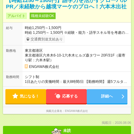
【時給1250～1500円】語学力を活かすグローバル
PR／未経験から越境マーケのプロへ！六本木出社
アルバイト
職種未経験OK
時給1,250円～1,500円
給与
時給 1,250円～ 1,500円 ※経験・能力・語学スキル等を考慮の
上、決定いたします。 ※昇給制度あり（実績に応じて時給アッ
交通費別途支給あり
プ！） ※試用期間なし 【月収例】 ◆週4日・フルタイム（月16
日勤務）の場合 ⇒月収 160,000円（時給1,250円×8h×16日） ◆
東京都港区
勤務地
週5日・フルタイム（月20日勤務）の場合 ⇒月収 200,000円（時
東京都港区六本木6-10-1六本木ヒルズ森タワー 20F/31F（最寄
給1,250円×8h×20日） ※高時給1,500円の場合、月収24万円も可
り駅：六本木駅）
能です！ 【試用期間】試用期間なし
ENGAWA株式会社
シフト制
勤務時間
1日あたりの実働時間：最大8時間/日 【勤務時間】 週5フルタイ
ム、または、少なくとも週4日/28h以上の勤務 【シフト】 1ヶ月
ごとに決定します。 決定後も、急なご病気や学校行事などでの
気になる！
出勤調整は柔軟に対応します。 【残業】ほぼありません。 【服
応募する
詳細へ
装】自由です。
掲載元企業名
ENGAWA株式会社
掲載日：2026.08.06
未読