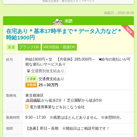
掲載元企業名
株式会社スタッフサービス
掲載日：2026.08.08
未読
NEW
在宅あり＊基本17時半まで＊データ入力など＊
時給1900円
派遣
ブランクOK
WEB登録・面接OK
時給1900円＋交 【月収例】285,000円～ ■給与の前払いが可
給与
能な速払いサービスあり
交通費別途支給あり
交通費支給あり
交通費
25～30万円
月収例
東京都港区
勤務地
赤羽橋駅
から徒歩2分
/
芝公園駅から徒歩5分
電力運用事業などをおこなう会社
9:30～17:30 ※残業はほとんどありません。※休憩60分。
勤務時間
【急募】即日～長期 ※開始日はご相談可能です！
期間