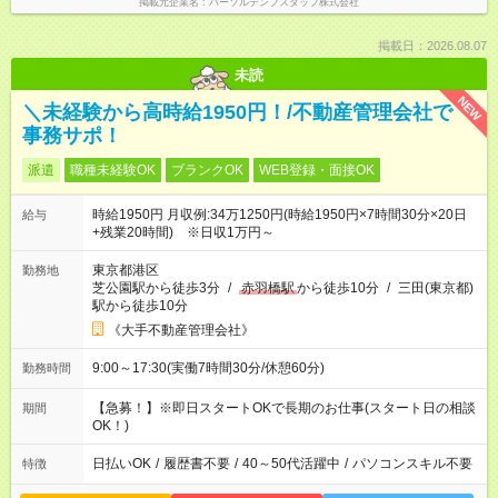
掲載元企業名
パーソルテンプスタッフ株式会社
掲載日：2026.08.07
未読
NEW
＼未経験から高時給1950円！/不動産管理会社で
事務サポ！
派遣
職種未経験OK
ブランクOK
WEB登録・面接OK
時給1950円 月収例:34万1250円(時給1950円×7時間30分×20日
給与
+残業20時間) ※日収1万円～
東京都港区
勤務地
芝公園駅から徒歩3分
/
赤羽橋駅
から徒歩10分
/
三田(東京都)
駅から徒歩10分
《大手不動産管理会社》
9:00～17:30(実働7時間30分/休憩60分)
勤務時間
【急募！】※即日スタートOKで長期のお仕事(スタート日の相談
期間
OK！)
日払いOK
/
履歴書不要
/
40～50代活躍中
/
パソコンスキル不要
特徴