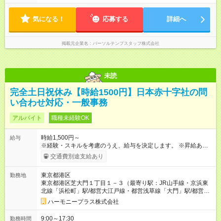
気になる！
応募する
詳細へ
掲載元企業名
パーソルテンプスタッフ株式会社
未読
完全土日祝休み【時給1500円】日本赤十字社の問
い合わせ対応・一般事務
アルバイト
職種未経験OK
時給1,500円～
給与
※経験・スキルを考慮のうえ、給与を決定します。 ※昇給あり
（勤務実績・評価による） ※残業が発生した場合は、時間外手
交通費別途支給あり
当を全額支給します。 ※交通費支給（月額上限50,000円／当社
規定による） ※給与は月末締め、翌月15日払いです。 ※試用期
東京都港区
勤務地
間中も給与・待遇に変更はありません。 【試用期間】試用期間
東京都港区芝大門１丁目１－３（最寄り駅：JR山手線・京浜東
あり 試用期間の長さ：3ヶ月 雇用形態、給与は本採用時と同じ
北線「浜松町」駅/都営大江戸線・都営浅草線「⼤⾨」駅/都営三
です。
田線「御成⾨」駅）
ハーモニープラス株式会社
9:00～17:30
勤務時間