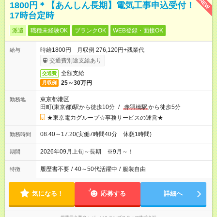
NEW
1800円＊【あんしん長期】電気工事申込受付！
17時台定時
派遣
職種未経験OK
ブランクOK
WEB登録・面接OK
時給1800円 月収例 276,120円+残業代
給与
交通費別途支給あり
全額支給
交通費
25～30万円
月収例
東京都港区
勤務地
田町(東京都)駅から徒歩10分
/
赤羽橋駅
から徒歩5分
★東京電力グループ☆事務サービスの運営★
08:40～17:20(実働7時間40分 休憩1時間)
勤務時間
2026年09月上旬～長期 ※9月～！
期間
履歴書不要
/
40～50代活躍中
/
服装自由
特徴
気になる！
応募する
詳細へ