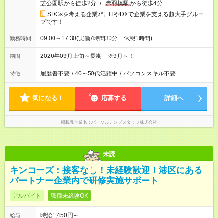
芝公園駅から徒歩2分
/
赤羽橋駅
から徒歩4分
SDGsを考える企業♪*。ITやDXで企業を支える超大手グルー
プです！
09:00～17:30(実働7時間30分 休憩1時間)
勤務時間
2026年09月上旬～長期 ※9月～！
期間
履歴書不要
/
40～50代活躍中
/
パソコンスキル不要
特徴
気になる！
応募する
詳細へ
掲載元企業名
パーソルテンプスタッフ株式会社
未読
キンコーズ：接客なし！未経験歓迎！港区にある
パートナー企業内で研修実施サポート
アルバイト
職種未経験OK
時給1,450円～
給与