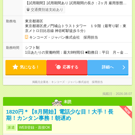
【試用期間】試用期間あり 試用期間の長さ：2ヶ月 雇用形態、
給与は本採用時と同じです。 ・6か月ごとの業務評価で昇給あ
交通費別途支給あり
り！頑張っている人、スキルがある人にしっかり応えます！ ・
経験に応じて早ければ入社2か月後に時給が上がる可能性もあり
東京都港区
勤務地
ます。
東京都港区虎ノ門城山トラストタワー １９階（最寄り駅：東
京メトロ日比谷線 神谷町駅徒歩５分）
キンコーズ・ジャパン株式会社 採用担当
シフト制
勤務時間
1日あたりの実働時間：最大8時間/日 ■勤務日：平日 月～金 ■
勤務時間：9:00～18:00 *繁忙期は別途調整あり
気になる！
応募する
詳細へ
掲載元企業名
キンコーズ・ジャパン株式会社 採用担当
掲載日：2026.08.07
未読
NEW
1820円＊【8月開始】電話少な目！大手！長
期！カンタン事務！朝遅め
派遣
WEB登録・面接OK