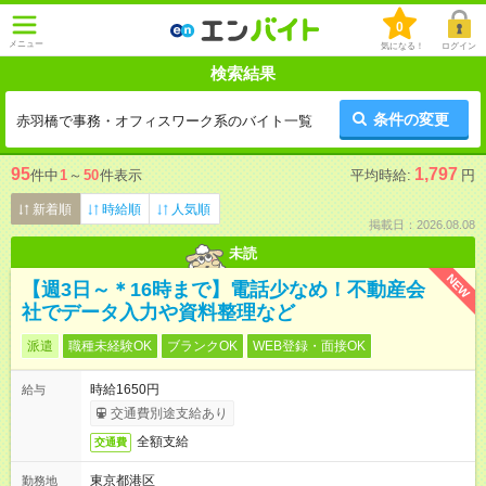
0
メニュー
気になる！
ログイン
検索結果
条件の変更
赤羽橋で事務・オフィスワーク系のバイト一覧
95
1,797
件中
1
～
50
件表示
平均時給:
円
新着順
時給順
人気順
掲載日：2026.08.08
未読
NEW
【週3日～＊16時まで】電話少なめ！不動産会
社でデータ入力や資料整理など
派遣
職種未経験OK
ブランクOK
WEB登録・面接OK
時給1650円
給与
交通費別途支給あり
全額支給
交通費
東京都港区
勤務地