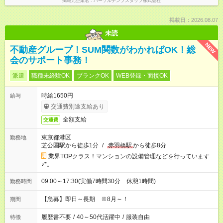
掲載元企業名
パーソルテンプスタッフ株式会社
掲載日：2026.08.07
未読
NEW
不動産グループ！SUM関数がわかればOK！総
会のサポート事務！
派遣
職種未経験OK
ブランクOK
WEB登録・面接OK
時給1650円
給与
交通費別途支給あり
全額支給
交通費
東京都港区
勤務地
芝公園駅から徒歩1分
/
赤羽橋駅
から徒歩8分
業界TOPクラス！マンションの設備管理などを行っています
♪*。
09:00～17:30(実働7時間30分 休憩1時間)
勤務時間
【急募】即日～長期 ※8月～！
期間
履歴書不要
/
40～50代活躍中
/
服装自由
特徴