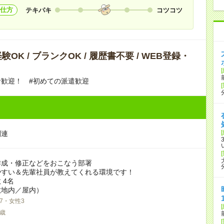
仕方
テキパキ
コツコツ
OK / ブランクOK / 履歴書不要 / WEB登録・
歓迎！ #初めての派遣歓迎
関連
作成・修正などをおこなう部署
やすい＆先輩社員が教えてくれる環境です！
 4名
敷地内／屋内）
7・女性3
7歳