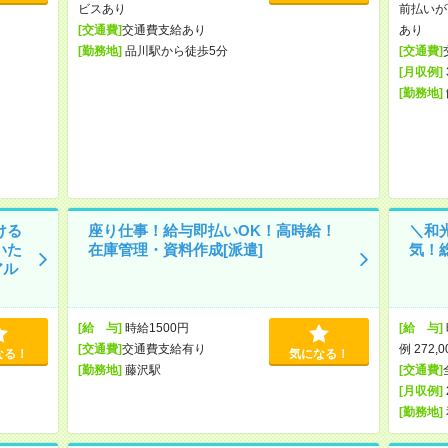
ビスあり
前払いが
[交通費]
交通費支給あり
あり
[勤務地]
品川駅から徒歩5分
[交通費]
[月収例]
[勤務地]
ける
座り仕事！給与即払いOK！高時給！
＼和
いた
在庫管理・資料作成[派遣]
気！
アル
[給 与]
時給1500円
[給 与]
[交通費]
交通費支給有り
例 272,
なる！
気になる！
[勤務地]
藤沢駅
[交通費]
[月収例]
[勤務地]