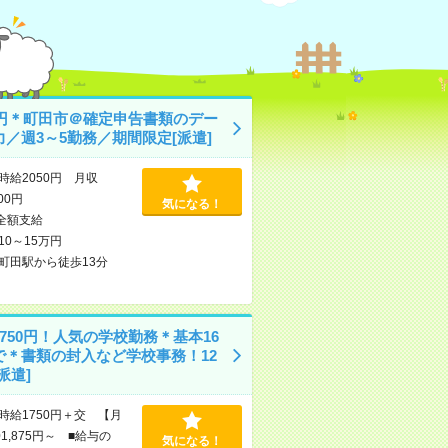
50円＊町田市＠確定申告書類のデー
力／週3～5勤務／期間限定[派遣]
時給2050円 月収
600円
気になる！
全額支給
10～15万円
町田駅から徒歩13分
750円！人気の学校勤務＊基本16
で＊書類の封入など学校事務！12
派遣]
時給1750円＋交 【月
1,875円～ ■給与の
気になる！