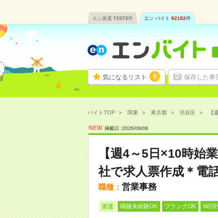
エン派遣
71573
件
エン バイト
82182
件
0
気になるリスト
保存した希
バイトTOP
関東
東京都
渋谷区
【週
NEW
掲載日 :
2026
/
08
/
06
【週4～5日×10時
社で求人票作成＊電
営業事務
職種：
派遣
職種未経験OK
ブランクOK
WEB