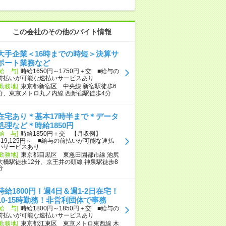
この会社のその他のバイト情報
大手企業＜16時までの時短＞決算サ
ポート業務など
[給 与]
時給1650円～1750円＋交 ■給与の
前払いが可能な速払いサービスあり
[勤務地]
東京都新宿区 中央線 新宿駅徒歩6
分、東京メトロ丸ノ内線 西新宿駅徒歩4分
在宅あり＊基本17時半まで＊データ
処理など＊時給1850円
[給 与]
時給1850円＋交 【月収例】
319,125円～ ■給与の前払いが可能な速払
いサービスあり
[勤務地]
東京都目黒区 東急田園都市線 池尻
大橋駅徒歩12分、京王井の頭線 神泉駅徒歩8
分
時給1800円！週4日＆週1-2日在宅！
10-15時勤務！非営利団体で事務
[給 与]
時給1800円～1850円＋交 ■給与の
前払いが可能な速払いサービスあり
[勤務地]
東京都江東区 東京メトロ東西線 木