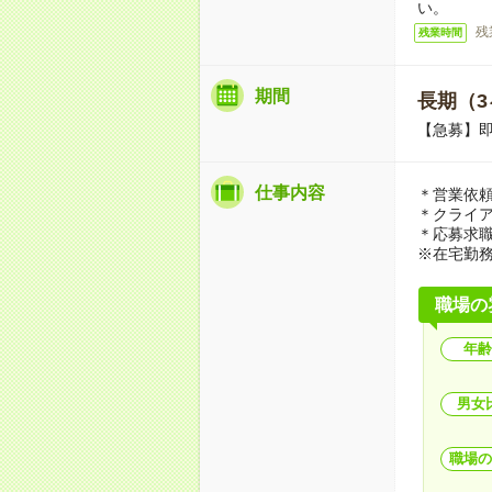
い。
残
残業時間
期間
長期（3
【急募】
仕事内容
＊営業依
＊クライ
＊応募求
※在宅勤
職場の
年齢
男女
職場の