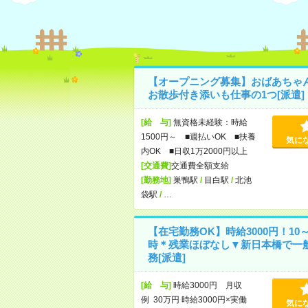
【オープニング募集】おばあちゃ
お散歩付き添いも仕事の1つ[派遣]
[給 与]
無資格未経験：時給
1500円～ ■週払いOK ■扶養
気に
内OK ■日収1万2000円以上
[交通費]
交通費全額支給
[勤務地]
巣鴨駅
/
目白駅
/
北池
袋駅
/
…
【在宅勤務OK】時給3000円！10～
時＊残業ほぼなし▼新日本橋で一
務[派遣]
[給 与]
時給3000円 月収
例 30万円 時給3000円×実働
気に