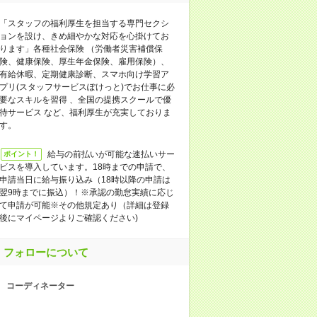
「スタッフの福利厚生を担当する専門セクシ
ョンを設け、きめ細やかな対応を心掛けてお
ります」各種社会保険 （労働者災害補償保
険、健康保険、厚生年金保険、雇用保険）、
有給休暇、定期健康診断、スマホ向け学習ア
プリ(スタッフサービスぽけっと)でお仕事に必
要なスキルを習得 、全国の提携スクールで優
待サービス など、福利厚生が充実しておりま
す。
給与の前払いが可能な速払いサー
ポイント！
ビスを導入しています。18時までの申請で、
申請当日に給与振り込み（18時以降の申請は
翌9時までに振込）！※承認の勤怠実績に応じ
て申請が可能※その他規定あり（詳細は登録
後にマイページよりご確認ください)
フォローについて
コーディネーター