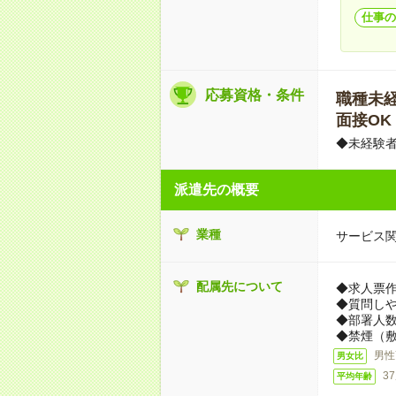
仕事の
応募資格・条件
職種未経験
面接OK
◆未経験者
派遣先の概要
業種
サービス
配属先について
◆求人票
◆質問し
◆部署人数
◆禁煙（
男性
男女比
3
平均年齢