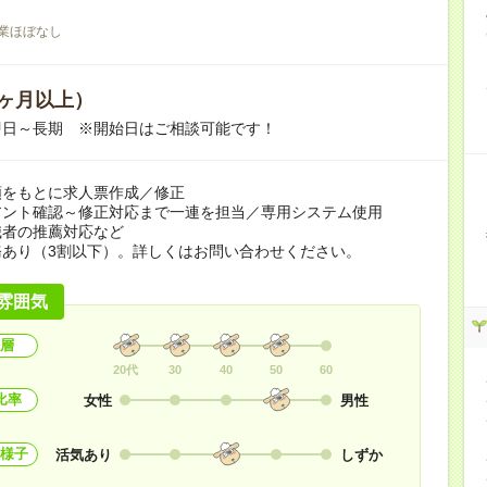
業ほぼなし
ヶ月以上）
即日～長期 ※開始日はご相談可能です！
頼をもとに求人票作成／修正
アント確認～修正対応まで一連を担当／専用システム使用
職者の推薦対応など
務あり（3割以下）。詳しくはお問い合わせください。
雰囲気
層
20代
30
40
50
60
比率
女性
男性
様子
活気あり
しずか