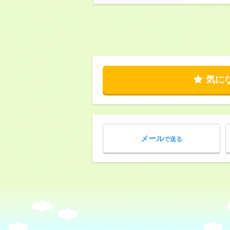
気に
メール
で送る