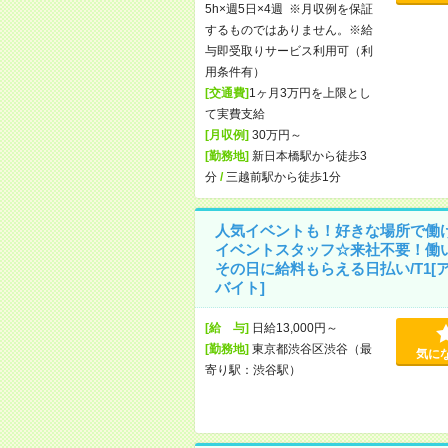
5h×週5日×4週 ※月収例を保証
するものではありません。※給
与即受取りサービス利用可（利
用条件有）
[交通費]
1ヶ月3万円を上限とし
て実費支給
[月収例]
30万円～
[勤務地]
新日本橋駅から徒歩3
分
/
三越前駅から徒歩1分
人気イベントも！好きな場所で働
イベントスタッフ☆来社不要！働
その日に給料もらえる日払い/T1[
バイト]
[給 与]
日給13,000円～
[勤務地]
東京都渋谷区渋谷（最
気に
寄り駅：渋谷駅）