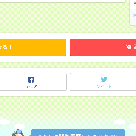
なる！
シェア
ツイート