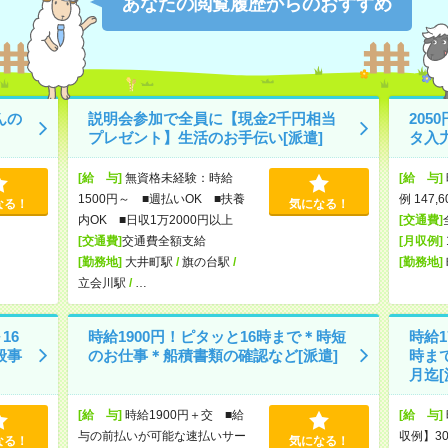
あなたの閲覧履歴からのおすすめ
んの
説明会参加で全員に【現金2千円相当
20
プレゼント】生活のお手伝い[派遣]
タ入
[給 与]
無資格未経験：時給
[給 与]
1500円～ ■週払いOK ■扶養
例 147,
なる！
気になる！
内OK ■日収1万2000円以上
[交通費]
[交通費]
交通費全額支給
[月収例]
[勤務地]
大井町駅
/
旗の台駅
/
[勤務地]
立会川駅
/
…
16
時給1900円！ピタッと16時まで＊時短
時給1
般事
のお仕事＊船積書類の確認など[派遣]
時ま
月迄[
[給 与]
時給1900円＋交 ■給
[給 与]
与の前払いが可能な速払いサー
収例】30
なる！
気になる！