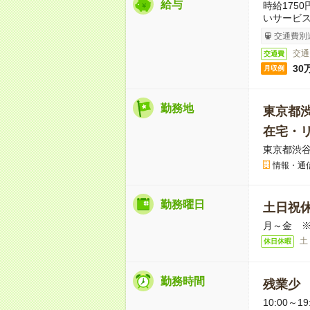
給与
時給175
いサービ
交通費別
交通
交通費
30
月収例
勤務地
東京都
在宅・
東京都渋谷
情報・通
勤務曜日
土日祝
月～金 ※
土
休日休暇
勤務時間
残業少
10:00