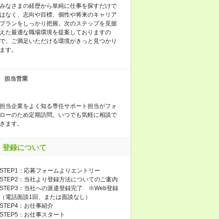
みなさまの経歴から単純に仕事を探すだけで
はなく、志向や目標、個性や将来のキャリア
プランをしっかり把握。次のステップを見据
えた最適な職場環境を提案しておりますの
で、ご満足いただける環境がきっと見つかり
ます。
担当営業
担当企業をよく知る専任サポート担当がフォ
ローのため定期訪問。いつでも気軽に相談で
きます。
登録について
STEP1：応募フォームよりエントリー
STEP2：当社より登録方法についてのご案内
STEP3：当社への派遣登録完了 ※Web登録
（電話面談1回、または面談なし）
STEP4：お仕事紹介
STEP5：お仕事スタート