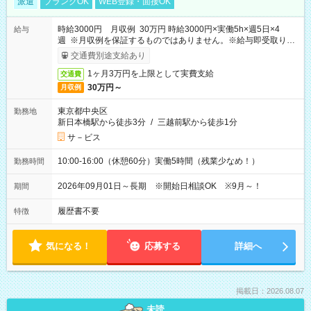
派遣
ブランクOK
WEB登録・面接OK
時給3000円 月収例 30万円 時給3000円×実働5h×週5日×4
給与
週 ※月収例を保証するものではありません。※給与即受取りサ
ービス利用可（利用条件有）
交通費別途支給あり
1ヶ月3万円を上限として実費支給
交通費
30万円～
月収例
東京都中央区
勤務地
新日本橋駅から徒歩3分
/
三越前駅から徒歩1分
サ－ビス
10:00-16:00（休憩60分）実働5時間（残業少なめ！）
勤務時間
2026年09月01日～長期 ※開始日相談OK ※9月～！
期間
履歴書不要
特徴
気になる！
応募する
詳細へ
掲載日：2026.08.07
未読