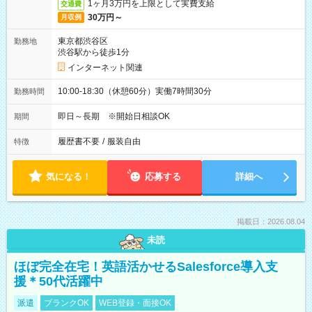
1ヶ月3万円を上限として実費支給
交通費
30万円～
月収例
東京都渋谷区
勤務地
渋谷駅から徒歩1分
インターネット関連
10:00-18:30（休憩60分）実働7時間30分
勤務時間
即日～長期 ※開始日相談OK
期間
履歴書不要
/
服装自由
特徴
気になる！
応募する
詳細へ
掲載日：2026.08.04
未読
ほぼ完全在宅！英語活かせるSalesforce導入支
援＊50代活躍中
派遣
ブランクOK
WEB登録・面接OK