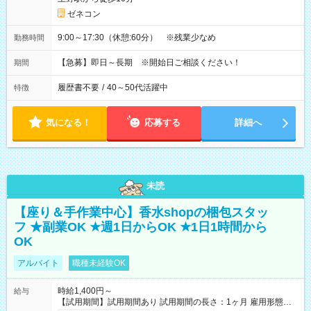
ゼネコン
9:00～17:30（休憩:60分） ※残業少なめ
勤務時間
【急募】即日～長期 ※開始日ご相談ください！
期間
履歴書不要
/
40～50代活躍中
特徴
気になる！
応募する
詳細へ
未読
【座り＆手作業中心】香水shopの梱包スタッ
フ ★副業OK ★週1日からOK ★1日1時間から
OK
アルバイト
職種未経験OK
時給1,400円～
給与
【試用期間】試用期間あり 試用期間の長さ：1ヶ月 雇用形態、