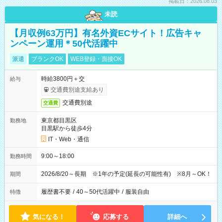
掲載日：2026.08.03
未読
【月収例63万円】有名外資ECサイト！広告キャ
ンペーン運用＊50代活躍中
派遣
ブランクOK
WEB登録・面接OK
時給3800円＋交
給与
交通費別途支給あり
交通費別途
交通費
東京都目黒区
勤務地
目黒駅から徒歩4分
IT・Web・通信
9:00～18:00
勤務時間
2026/8/20～長期 ※1年の予定(延長の可能性有) ※8月～OK！
期間
履歴書不要
/
40～50代活躍中
/
服装自由
特徴
気になる！
応募する
詳細へ