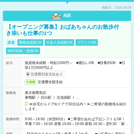
掲載日：2026.08.09
未読
【オープニング募集】おばあちゃんのお散歩付
き添いも仕事の1つ
派遣
職種未経験OK
社会人未経験OK
ブランクOK
WEB登録・面接OK
無資格未経験：時給1500円～ ■週払いOK ■扶養内OK ■日
給与
収1万2000円以上
交通費別途支給あり
交通費全額支給
交通費
東京都豊島区
勤務地
巣鴨駅
/
目白駅
/
北池袋駅
/
…
≪自宅からドアtoドアで30分以内！≫ご希望の勤務地を紹介
します。
9:00～18:00（休憩60分） ■ご希望があれば下記シフトもOK！
勤務時間
早番 7:00～16:00 遅番 10:00～19:00 夜勤 16:30～翌9:30 「家族
と休みを合わせたい」 「余裕を持って夕飯の準備がしたい」
「できれば残業はしたくない」 など、ご希望を教えてください