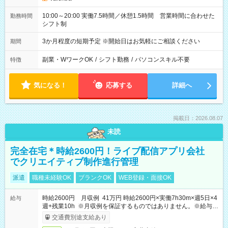
10:00～20:00 実働7.5時間／休憩1.5時間 営業時間に合わせた
勤務時間
シフト制
3か月程度の短期予定 ※開始日はお気軽にご相談ください
期間
副業・WワークOK
/
シフト勤務
/
パソコンスキル不要
特徴
気になる！
応募する
詳細へ
掲載日：2026.08.07
未読
完全在宅＊時給2600円！ライブ配信アプリ会社
でクリエイティブ制作進行管理
派遣
職種未経験OK
ブランクOK
WEB登録・面接OK
時給2600円 月収例 41万円 時給2600円×実働7h30m×週5日×4
給与
週+残業10h ※月収例を保証するものではありません。※給与即
受取りサービス利用可（利用条件有）
交通費別途支給あり