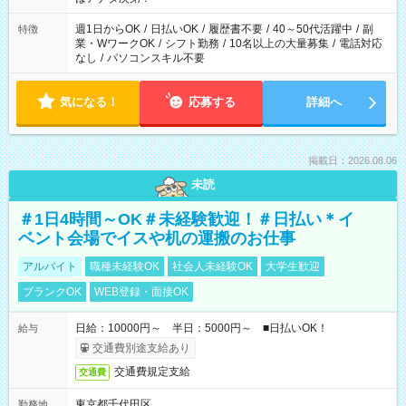
週1日からOK
/
日払いOK
/
履歴書不要
/
40～50代活躍中
/
副
特徴
業・WワークOK
/
シフト勤務
/
10名以上の大量募集
/
電話対応
なし
/
パソコンスキル不要
気になる！
応募する
詳細へ
掲載日：2026.08.06
未読
＃1日4時間～OK＃未経験歓迎！＃日払い＊イ
ベント会場でイスや机の運搬のお仕事
アルバイト
職種未経験OK
社会人未経験OK
大学生歓迎
ブランクOK
WEB登録・面接OK
日給：10000円～ 半日：5000円～ ■日払いOK！
給与
交通費別途支給あり
交通費規定支給
交通費
東京都千代田区
勤務地