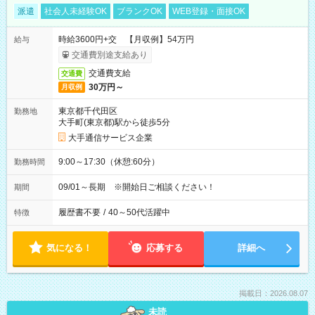
派遣
社会人未経験OK
ブランクOK
WEB登録・面接OK
時給3600円+交 【月収例】54万円
給与
交通費別途支給あり
交通費支給
交通費
30万円～
月収例
東京都千代田区
勤務地
大手町(東京都)駅から徒歩5分
大手通信サービス企業
9:00～17:30（休憩:60分）
勤務時間
09/01～長期 ※開始日ご相談ください！
期間
履歴書不要
/
40～50代活躍中
特徴
気になる！
応募する
詳細へ
掲載日：2026.08.07
未読