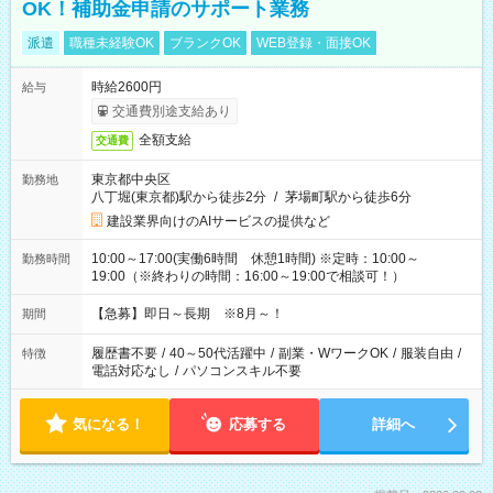
OK！補助金申請のサポート業務
派遣
職種未経験OK
ブランクOK
WEB登録・面接OK
時給2600円
給与
交通費別途支給あり
全額支給
交通費
東京都中央区
勤務地
八丁堀(東京都)駅から徒歩2分
/
茅場町駅から徒歩6分
建設業界向けのAIサービスの提供など
10:00～17:00(実働6時間 休憩1時間) ※定時：10:00～
勤務時間
19:00（※終わりの時間：16:00～19:00で相談可！）
【急募】即日～長期 ※8月～！
期間
履歴書不要
/
40～50代活躍中
/
副業・WワークOK
/
服装自由
/
特徴
電話対応なし
/
パソコンスキル不要
気になる！
応募する
詳細へ