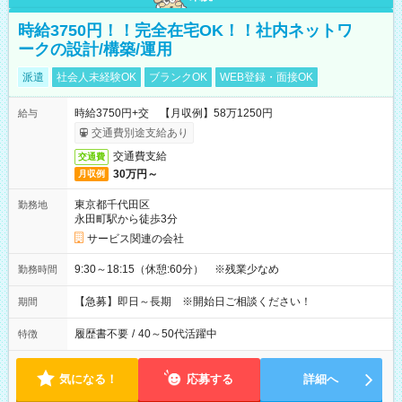
時給3750円！！完全在宅OK！！社内ネットワ
ークの設計/構築/運用
派遣
社会人未経験OK
ブランクOK
WEB登録・面接OK
時給3750円+交 【月収例】58万1250円
給与
交通費別途支給あり
交通費支給
交通費
30万円～
月収例
東京都千代田区
勤務地
永田町駅から徒歩3分
サービス関連の会社
9:30～18:15（休憩:60分） ※残業少なめ
勤務時間
【急募】即日～長期 ※開始日ご相談ください！
期間
履歴書不要
/
40～50代活躍中
特徴
気になる！
応募する
詳細へ