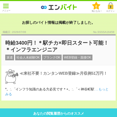
0
メニュー
気になる！
ログイン
お探しのバイト情報は掲載が終了しました。
掲載日 :2026
/
07
/
06
No.SSSSA16458
時給3400円！＊駅チカ×即日スタート可能！
＊インフラエンジニア
派遣
社会人未経験OK
ブランクOK
WEB登録・面接OK
≪来社不要！カンタンWEB登録≫月収例51万円！
*。:.゜インフラ知識のある方必見です＊+。:.゜＜神谷町駅
...もっと
みる
あなたの閲覧履歴からのオススメ