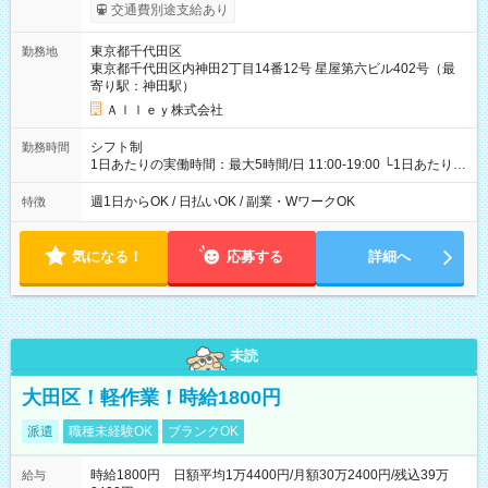
給与は本採用時と同じです。
交通費別途支給あり
東京都千代田区
勤務地
東京都千代田区内神田2丁目14番12号 星屋第六ビル402号（最
寄り駅：神田駅）
Ａｌｌｅｙ株式会社
シフト制
勤務時間
1日あたりの実働時間：最大5時間/日 11:00-19:00 └1日あたりの
実働時間：1-5時間 └上記の時間帯内であれば、いつでも勤務可
能！ └平日・土曜日の中で、お好きな曜日でご勤務いただけま
週1日からOK / 日払いOK / 副業・WワークOK
特徴
す！ 【シフト例】 ・11:00～14:00 ・16:30～19:00 ・13:00～
18:00 などのように、自由な働き方が可能なお仕事です！
気になる！
応募する
詳細へ
未読
大田区！軽作業！時給1800円
派遣
職種未経験OK
ブランクOK
時給1800円 日額平均1万4400円/月額30万2400円/残込39万
給与