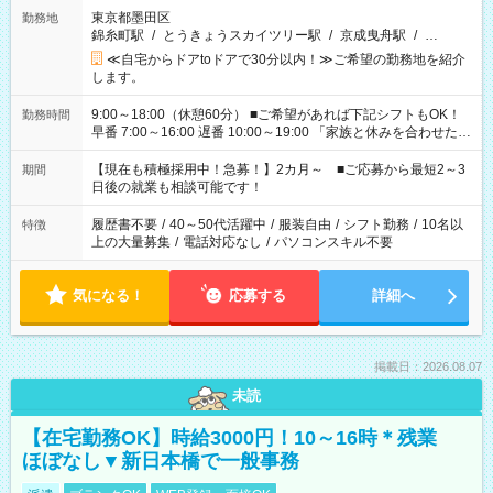
東京都墨田区
勤務地
錦糸町駅
/
とうきょうスカイツリー駅
/
京成曳舟駅
/
…
≪自宅からドアtoドアで30分以内！≫ご希望の勤務地を紹介
します。
9:00～18:00（休憩60分） ■ご希望があれば下記シフトもOK！
勤務時間
早番 7:00～16:00 遅番 10:00～19:00 「家族と休みを合わせた
い」 「余裕を持って夕飯の準備がしたい」 「できれば残業はし
たくない」 など、ご希望を教えてくださいね。 ※Wワーク希望
【現在も積極採用中！急募！】2カ月～ ■ご応募から最短2～3
期間
の方へ 今ご覧のお仕事で希望する勤務時間と、もう1つのお仕事
日後の就業も相談可能です！
の勤務時間。 合計で週40時間を超える場合は応募できません。
履歴書不要
/
40～50代活躍中
/
服装自由
/
シフト勤務
/
10名以
特徴
上の大量募集
/
電話対応なし
/
パソコンスキル不要
気になる！
応募する
詳細へ
掲載日：2026.08.07
未読
【在宅勤務OK】時給3000円！10～16時＊残業
ほぼなし▼新日本橋で一般事務