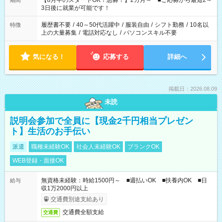
【8月中のスタートOK！急募！】2カ月～ ■ご応募から最短2～
期間
ね。 ※Wワーク希望の方へ 今ご覧のお仕事で希望する勤務時間
3日後に就業が可能です！
と、もう1つのお仕事の勤務時間。 合計で週40時間を超える場
合は応募できません。
履歴書不要
/
40～50代活躍中
/
服装自由
/
シフト勤務
/
10名以
特徴
上の大量募集
/
電話対応なし
/
パソコンスキル不要
気になる！
応募する
詳細へ
掲載日：2026.08.09
未読
説明会参加で全員に【現金2千円相当プレゼン
ト】生活のお手伝い
派遣
職種未経験OK
社会人未経験OK
ブランクOK
WEB登録・面接OK
無資格未経験：時給1500円～ ■週払いOK ■扶養内OK ■日
給与
収1万2000円以上
交通費別途支給あり
交通費全額支給
交通費