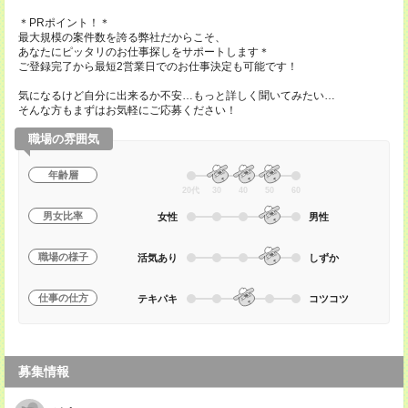
＊PRポイント！＊
最大規模の案件数を誇る弊社だからこそ、
あなたにピッタリのお仕事探しをサポートします＊
ご登録完了から最短2営業日でのお仕事決定も可能です！
気になるけど自分に出来るか不安…もっと詳しく聞いてみたい…
そんな方もまずはお気軽にご応募ください！
職場の雰囲気
年齢層
20代
30
40
50
60
男女比率
女性
男性
職場の様子
活気あり
しずか
仕事の仕方
テキパキ
コツコツ
募集情報