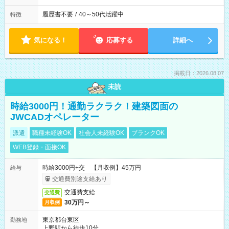
履歴書不要
/
40～50代活躍中
特徴
気になる！
応募する
詳細へ
掲載日：2026.08.07
未読
時給3000円！通勤ラクラク！建築図面の
JWCADオペレーター
派遣
職種未経験OK
社会人未経験OK
ブランクOK
WEB登録・面接OK
時給3000円+交 【月収例】45万円
給与
交通費別途支給あり
交通費支給
交通費
30万円～
月収例
東京都台東区
勤務地
上野駅から徒歩10分