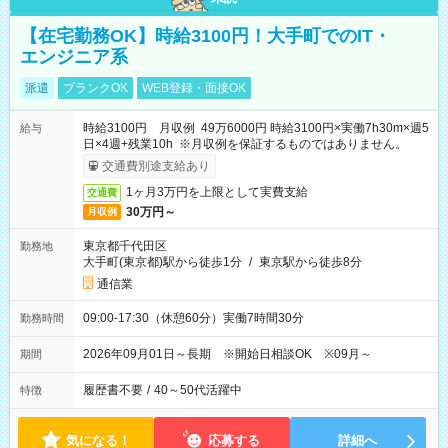
【在宅勤務OK】時給3100円！大手町でのIT・
エンジニア系
派遣
ブランクOK
WEB登録・面接OK
時給3100円 月収例 49万6000円 時給3100円×実働7h30m×週5
給与
日×4週+残業10h ※月収例を保証するものではありません。
交通費別途支給あり
1ヶ月3万円を上限として実費支給
交通費
30万円～
月収例
東京都千代田区
勤務地
大手町(東京都)駅から徒歩1分
/
東京駅から徒歩8分
通信業
09:00-17:30（休憩60分）実働7時間30分
勤務時間
2026年09月01日～長期 ※開始日相談OK ※09月～
期間
履歴書不要
/
40～50代活躍中
特徴
気になる！
応募する
詳細へ