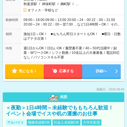
秋葉原駅
/
神保町駅
/
麹町駅
/
…
オフィス・学校など
09:00～18:00 09:00～13:00 20:00～24：00 22：00～31:00
勤務時間
20:00～24：00 22：00～翌7:00 …など1日4時間～OK！ その他
シフトもございます！ お気軽にご相談ください！
激短1日～OK！ ■もちろん即日スタートもOK！ ■曜日・日数
期間
はアナタ次第！
週1日からOK
/
日払いOK
/
履歴書不要
/
40～50代活躍中
/
副
特徴
業・WワークOK
/
シフト勤務
/
10名以上の大量募集
/
電話対応
なし
/
パソコンスキル不要
気になる！
応募する
詳細へ
掲載日：2026.08.09
未読
＜夜勤＞1日4時間～未経験でももちろん歓迎！
イベント会場でイスや机の運搬のお仕事
アルバイト
職種未経験OK
社会人未経験OK
大学生歓迎