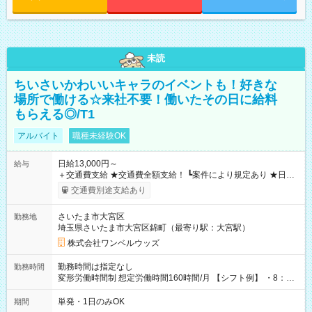
未読
ちいさいかわいいキャラのイベントも！好きな
場所で働ける☆来社不要！働いたその日に給料
もらえる◎/T1
アルバイト
職種未経験OK
日給13,000円～
給与
＋交通費支給 ★交通費全額支給！ ┗案件により規定あり ★日払
いOK！（規定あり） ┗働いたその日に現金GET♪ お仕事後はコ
交通費別途支給あり
ンビニATMから 日払い分を引き落とせます！ 【試用期間】試
用期間なし
さいたま市大宮区
勤務地
埼玉県さいたま市大宮区錦町（最寄り駅：大宮駅）
株式会社ワンベルウッズ
勤務時間は指定なし
勤務時間
変形労働時間制 想定労働時間160時間/月 【シフト例】 ・8：00
～21：00
単発・1日のみOK
期間