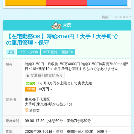
掲載日：2026.08.07
未読
【在宅勤務OK】時給3150円！大手！大手町で
の運用管理・保守
派遣
ブランクOK
WEB登録・面接OK
時給3150円 月収例 50万4000円 時給3150円×実働7h30m×週5
給与
日×4週+残業10h ※月収例を保証するものではありません。
交通費別途支給あり
1ヶ月3万円を上限として実費支給
交通費
30万円～
月収例
東京都千代田区
勤務地
大手町(東京都)駅から徒歩1分
通信業
09:00-17:30（休憩60分）実働7時間30分
勤務時間
2026年09月01日～長期 ※開始日相談OK ※09月～
期間