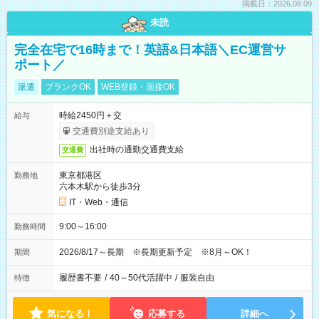
掲載日：2026.08.09
未読
完全在宅で16時まで！英語&日本語＼EC運営サ
ポート／
派遣
ブランクOK
WEB登録・面接OK
時給2450円＋交
給与
交通費別途支給あり
出社時の通勤交通費支給
交通費
東京都港区
勤務地
六本木駅から徒歩3分
IT・Web・通信
9:00～16:00
勤務時間
2026/8/17～長期 ※長期更新予定 ※8月～OK！
期間
履歴書不要
/
40～50代活躍中
/
服装自由
特徴
気になる！
応募する
詳細へ