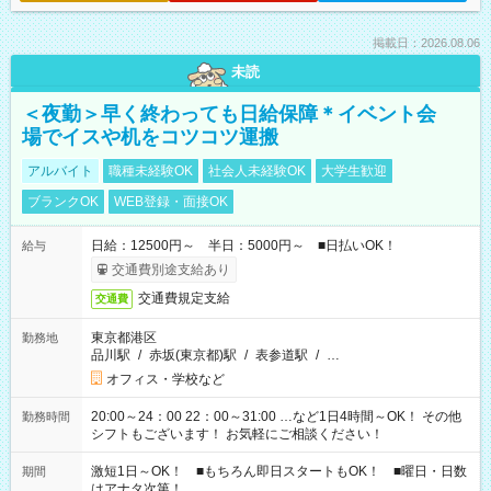
掲載日：2026.08.06
未読
＜夜勤＞早く終わっても日給保障＊イベント会
場でイスや机をコツコツ運搬
アルバイト
職種未経験OK
社会人未経験OK
大学生歓迎
ブランクOK
WEB登録・面接OK
日給：12500円～ 半日：5000円～ ■日払いOK！
給与
交通費別途支給あり
交通費規定支給
交通費
東京都港区
勤務地
品川駅
/
赤坂(東京都)駅
/
表参道駅
/
…
オフィス・学校など
20:00～24：00 22：00～31:00 …など1日4時間～OK！ その他
勤務時間
シフトもございます！ お気軽にご相談ください！
激短1日～OK！ ■もちろん即日スタートもOK！ ■曜日・日数
期間
はアナタ次第！