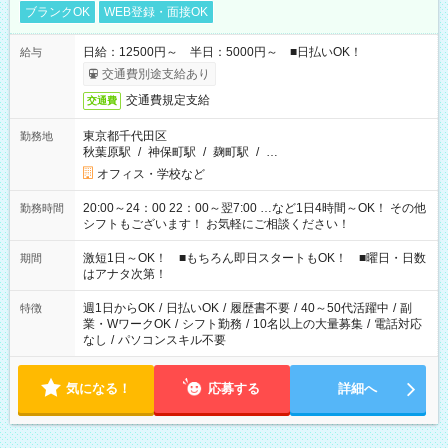
ブランクOK
WEB登録・面接OK
日給：12500円～ 半日：5000円～ ■日払いOK！
給与
交通費別途支給あり
交通費規定支給
交通費
東京都千代田区
勤務地
秋葉原駅
/
神保町駅
/
麹町駅
/
…
オフィス・学校など
20:00～24：00 22：00～翌7:00 …など1日4時間～OK！ その他
勤務時間
シフトもございます！ お気軽にご相談ください！
激短1日～OK！ ■もちろん即日スタートもOK！ ■曜日・日数
期間
はアナタ次第！
週1日からOK
/
日払いOK
/
履歴書不要
/
40～50代活躍中
/
副
特徴
業・WワークOK
/
シフト勤務
/
10名以上の大量募集
/
電話対応
なし
/
パソコンスキル不要
気になる！
応募する
詳細へ