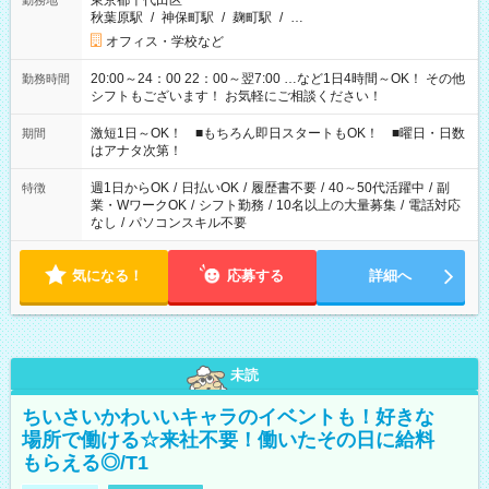
東京都千代田区
勤務地
秋葉原駅
/
神保町駅
/
麹町駅
/
…
オフィス・学校など
20:00～24：00 22：00～翌7:00 …など1日4時間～OK！ その他
勤務時間
シフトもございます！ お気軽にご相談ください！
激短1日～OK！ ■もちろん即日スタートもOK！ ■曜日・日数
期間
はアナタ次第！
週1日からOK
/
日払いOK
/
履歴書不要
/
40～50代活躍中
/
副
特徴
業・WワークOK
/
シフト勤務
/
10名以上の大量募集
/
電話対応
なし
/
パソコンスキル不要
気になる！
応募する
詳細へ
未読
ちいさいかわいいキャラのイベントも！好きな
場所で働ける☆来社不要！働いたその日に給料
もらえる◎/T1