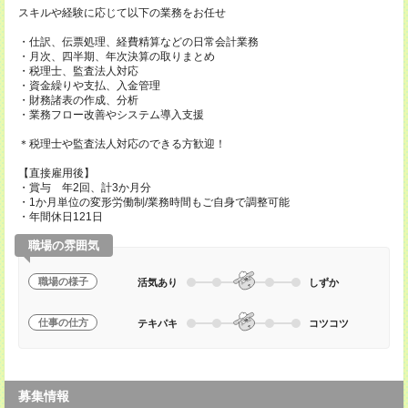
スキルや経験に応じて以下の業務をお任せ
・仕訳、伝票処理、経費精算などの日常会計業務
・月次、四半期、年次決算の取りまとめ
・税理士、監査法人対応
・資金繰りや支払、入金管理
・財務諸表の作成、分析
・業務フロー改善やシステム導入支援
＊税理士や監査法人対応のできる方歓迎！
【直接雇用後】
・賞与 年2回、計3か月分
・1か月単位の変形労働制/業務時間もご自身で調整可能
・年間休日121日
職場の雰囲気
職場の様子
活気あり
しずか
仕事の仕方
テキパキ
コツコツ
募集情報