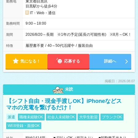
東京都目黒区
勤務地
目黒駅から徒歩4分
IT・Web・通信
9:00～18:00
勤務時間
2026/8/20～長期 ※1年の予定(延長の可能性有) ※8月～OK！
期間
履歴書不要
/
40～50代活躍中
/
服装自由
特徴
気になる！
応募する
詳細へ
掲載日：2026.08.07
未読
【シフト自由・現金手渡しOK】iPhoneなどス
マホの充電を繋げるだけ！
派遣
職種未経験OK
社会人未経験OK
大学生歓迎
ブランクOK
WEB登録・面接OK