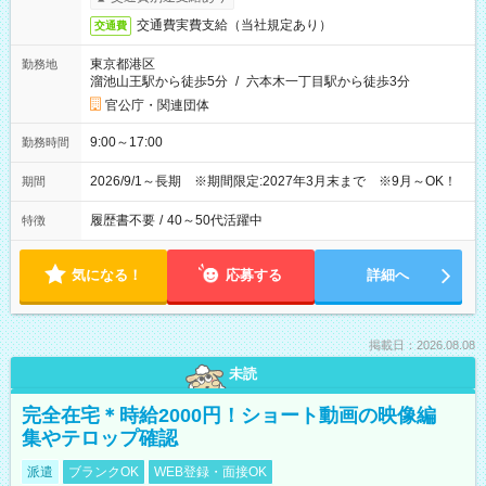
交通費実費支給（当社規定あり）
交通費
東京都港区
勤務地
溜池山王駅から徒歩5分
/
六本木一丁目駅から徒歩3分
官公庁・関連団体
9:00～17:00
勤務時間
2026/9/1～長期 ※期間限定:2027年3月末まで ※9月～OK！
期間
履歴書不要
/
40～50代活躍中
特徴
気になる！
応募する
詳細へ
掲載日：2026.08.08
未読
完全在宅＊時給2000円！ショート動画の映像編
集やテロップ確認
派遣
ブランクOK
WEB登録・面接OK