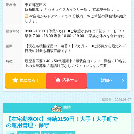
東京都墨田区
勤務地
錦糸町駅
/
とうきょうスカイツリー駅
/
京成曳舟駅
/
…
≪自宅からドアtoドアで30分以内！≫ご希望の勤務地を紹介
します。
9:00～18:00（休憩60分） ■ご希望があれば下記シフトもOK！
勤務時間
早番 7:00～16:00 遅番 10:00～19:00 「家族と休みを合わせた
い」 「余裕を持って夕飯の準備がしたい」 「できれば残業はし
たくない」 など、ご希望を教えてくださいね。 ※Wワーク希望
【現在も積極採用中！急募！】2カ月～ ■ご応募から最短2～3
期間
の方へ 今ご覧のお仕事で希望する勤務時間と、もう1つのお仕事
日後の就業も相談可能です！
の勤務時間。 合計で週40時間を超える場合は応募できません。
履歴書不要
/
40～50代活躍中
/
服装自由
/
シフト勤務
/
10名以
特徴
上の大量募集
/
電話対応なし
/
パソコンスキル不要
気になる！
応募する
詳細へ
掲載日：2026.08.07
未読
【在宅勤務OK】時給3150円！大手！大手町で
の運用管理・保守