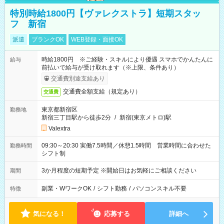
特別時給1800円【ヴァレクストラ】短期スタッ
フ 新宿
派遣
ブランクOK
WEB登録・面接OK
時給1800円 ※ご経験・スキルにより優遇 スマホでかんたんに
給与
前払いで給与が受け取れます（※上限、条件あり）
交通費別途支給あり
交通費全額支給（規定あり）
交通費
東京都新宿区
勤務地
新宿三丁目駅から徒歩2分
/
新宿(東京メトロ)駅
Valextra
09:30～20:30 実働7.5時間／休憩1.5時間 営業時間に合わせた
勤務時間
シフト制
3か月程度の短期予定 ※開始日はお気軽にご相談ください
期間
副業・WワークOK
/
シフト勤務
/
パソコンスキル不要
特徴
気になる！
応募する
詳細へ