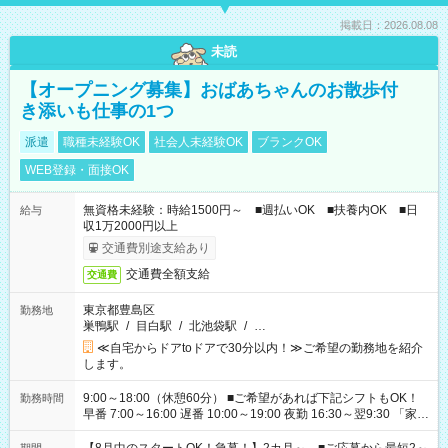
掲載日：2026.08.08
未読
【オープニング募集】おばあちゃんのお散歩付
き添いも仕事の1つ
派遣
職種未経験OK
社会人未経験OK
ブランクOK
WEB登録・面接OK
無資格未経験：時給1500円～ ■週払いOK ■扶養内OK ■日
給与
収1万2000円以上
交通費別途支給あり
交通費全額支給
交通費
東京都豊島区
勤務地
巣鴨駅
/
目白駅
/
北池袋駅
/
…
≪自宅からドアtoドアで30分以内！≫ご希望の勤務地を紹介
します。
9:00～18:00（休憩60分） ■ご希望があれば下記シフトもOK！
勤務時間
早番 7:00～16:00 遅番 10:00～19:00 夜勤 16:30～翌9:30 「家族
と休みを合わせたい」 「余裕を持って夕飯の準備がしたい」
「できれば残業はしたくない」 など、ご希望を教えてください