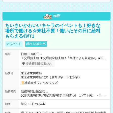
未読
ちいさいかわいいキャラのイベントも！好きな
場所で働ける☆来社不要！働いたその日に給料
もらえる◎/T1
アルバイト
職種未経験OK
日給13,000円～
給与
＋交通費支給 ★交通費全額支給！ ┗案件により規定あり ★日払
いOK！（規定あり） ┗働いたその日に現金GET♪ お仕事後はコ
交通費別途支給あり
ンビニATMから 日払い分を引き落とせます！ 【試用期間】試
用期間なし
東京都世田谷区
勤務地
東京都世田谷区北沢（最寄り駅：下北沢駅）
株式会社ワンベルウッズ
勤務時間は指定なし
勤務時間
変形労働時間制 想定労働時間160時間/月 【シフト例】 ・8：00
～21：00
単発・1日のみOK
期間