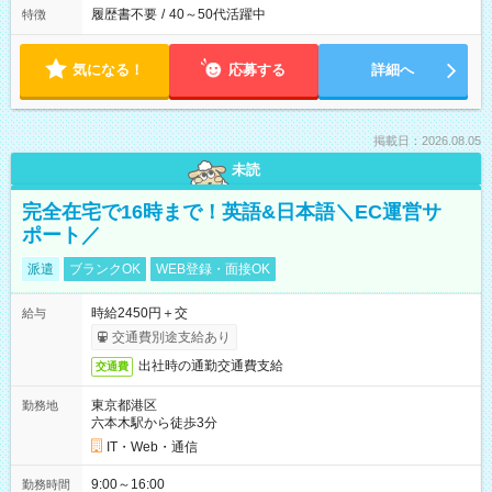
履歴書不要
/
40～50代活躍中
特徴
気になる！
応募する
詳細へ
掲載日：2026.08.05
未読
完全在宅で16時まで！英語&日本語＼EC運営サ
ポート／
派遣
ブランクOK
WEB登録・面接OK
時給2450円＋交
給与
交通費別途支給あり
出社時の通勤交通費支給
交通費
東京都港区
勤務地
六本木駅から徒歩3分
IT・Web・通信
9:00～16:00
勤務時間