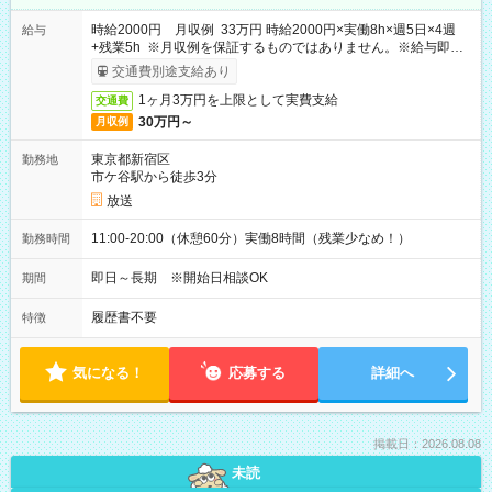
時給2000円 月収例 33万円 時給2000円×実働8h×週5日×4週
給与
+残業5h ※月収例を保証するものではありません。※給与即受
取りサービス利用可（利用条件有）
交通費別途支給あり
1ヶ月3万円を上限として実費支給
交通費
30万円～
月収例
東京都新宿区
勤務地
市ケ谷駅から徒歩3分
放送
11:00-20:00（休憩60分）実働8時間（残業少なめ！）
勤務時間
即日～長期 ※開始日相談OK
期間
履歴書不要
特徴
気になる！
応募する
詳細へ
掲載日：2026.08.08
未読