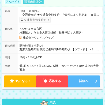
アルバイト
職種未経験OK
日給13,000円～
給与
＋交通費支給 ★交通費全額支給！ ┗案件により規定あり ★日払
いOK！（規定あり） ┗働いたその日に現金GET♪ お仕事後はコ
交通費別途支給あり
ンビニATMから 日払い分を引き落とせます！ 【試用期間】試
用期間なし
さいたま市大宮区
勤務地
埼玉県さいたま市大宮区錦町（最寄り駅：大宮駅）
株式会社ワンベルウッズ
勤務時間は指定なし
勤務時間
変形労働時間制 想定労働時間160時間/月 【シフト例】 ・8：00
～21：00
単発・1日のみOK
期間
週1日からOK / 日払いOK / 副業・WワークOK / 10名以上の大量
特徴
募集
気になる！
応募する
詳細へ
未読