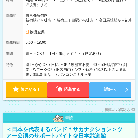
時給1414円～ ▼日払いOK（規定あり） ■初勤務手当あり
給与
※規定による
東京都新宿区
勤務地
新宿駅から徒歩
/
新宿三丁目駅から徒歩
/
高田馬場駅から徒歩
/
…
物流企業
9:00～18:00
勤務時間
即日～OK！ 1日～働けます＾＾（規定あり）
期間
週1日からOK
/
日払いOK
/
履歴書不要
/
40～50代活躍中
/
副
特徴
業・WワークOK
/
服装自由
/
シフト勤務
/
10名以上の大量募
集
/
電話対応なし
/
パソコンスキル不要
気になる！
応募する
詳細へ
掲載日：2026.08.03
未読
＜日本を代表するバンド＊サカナクション＞ツ
アー公演のサポートバイト＠日本武道館