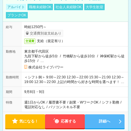
アルバイト
職種未経験OK
社会人未経験OK
大学生歓迎
ブランクOK
時給1250円～
給与
交通費別途支給あり
支給（規定有り）
交通費
東京都千代田区
勤務地
九段下駅から徒歩5分
/
竹橋駅から徒歩10分
/
神保町駅から徒
歩15分
/
…
株式会社ライブパワー
＜シフト例＞ 9:00～22:30 12:30～22:00 15:30～21:00 12:30～
勤務時間
19:00 12:30～22:00 上記の時間から好きな時間を選べます！ ※
時間は変更となる可能性があります
9月8日・9日
期間
週1日からOK
/
履歴書不要
/
副業・WワークOK
/
シフト勤務
/
特徴
電話対応なし
/
パソコンスキル不要
気になる！
応募する
詳細へ