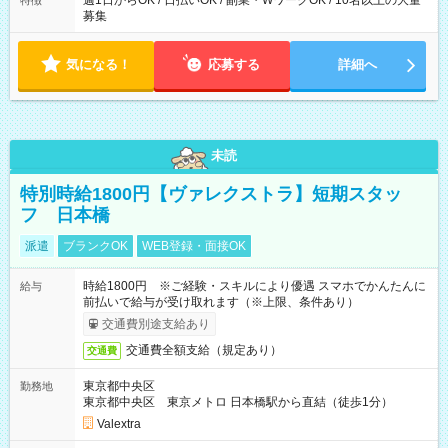
週1日からOK / 日払いOK / 副業・WワークOK / 10名以上の大量
特徴
募集
気になる！
応募する
詳細へ
未読
特別時給1800円【ヴァレクストラ】短期スタッ
フ 日本橋
派遣
ブランクOK
WEB登録・面接OK
時給1800円 ※ご経験・スキルにより優遇 スマホでかんたんに
給与
前払いで給与が受け取れます（※上限、条件あり）
交通費別途支給あり
交通費全額支給（規定あり）
交通費
東京都中央区
勤務地
東京都中央区 東京メトロ 日本橋駅から直結（徒歩1分）
Valextra