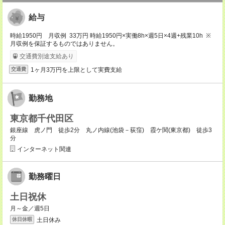
給与
時給1950円 月収例 33万円 時給1950円×実働8h×週5日×4週+残業10h ※
月収例を保証するものではありません。
交通費別途支給あり
1ヶ月3万円を上限として実費支給
交通費
勤務地
東京都千代田区
銀座線 虎ノ門 徒歩2分 丸ノ内線(池袋－荻窪) 霞ケ関(東京都) 徒歩3
分
インターネット関連
勤務曜日
土日祝休
月～金／週5日
土日休み
休日休暇