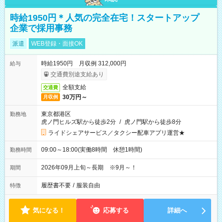
時給1950円＊人気の完全在宅！スタートアップ
企業で採用事務
派遣
WEB登録・面接OK
時給1950円 月収例 312,000円
給与
交通費別途支給あり
全額支給
交通費
30万円～
月収例
東京都港区
勤務地
虎ノ門ヒルズ駅から徒歩2分
/
虎ノ門駅から徒歩8分
ライドシェアサービス／タクシー配車アプリ運営★
09:00～18:00(実働8時間 休憩1時間)
勤務時間
2026年09月上旬～長期 ※9月～！
期間
履歴書不要
/
服装自由
特徴
気になる！
応募する
詳細へ