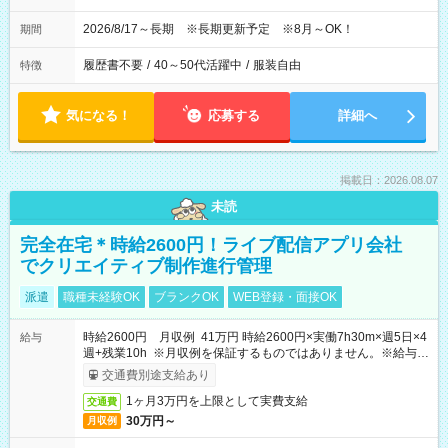
2026/8/17～長期 ※長期更新予定 ※8月～OK！
期間
履歴書不要
/
40～50代活躍中
/
服装自由
特徴
気になる！
応募する
詳細へ
掲載日：2026.08.07
未読
完全在宅＊時給2600円！ライブ配信アプリ会社
でクリエイティブ制作進行管理
派遣
職種未経験OK
ブランクOK
WEB登録・面接OK
時給2600円 月収例 41万円 時給2600円×実働7h30m×週5日×4
給与
週+残業10h ※月収例を保証するものではありません。※給与即
受取りサービス利用可（利用条件有）
交通費別途支給あり
1ヶ月3万円を上限として実費支給
交通費
30万円～
月収例