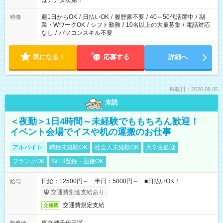
はアナタ次第！
週1日からOK
/
日払いOK
/
履歴書不要
/
40～50代活躍中
/
副
特徴
業・WワークOK
/
シフト勤務
/
10名以上の大量募集
/
電話対応
なし
/
パソコンスキル不要
気になる！
応募する
詳細へ
掲載日：2026.08.05
未読
＜夜勤＞1日4時間～未経験でももちろん歓迎！
イベント会場でイスや机の運搬のお仕事
アルバイト
職種未経験OK
社会人未経験OK
大学生歓迎
ブランクOK
WEB登録・面接OK
日給：12500円～ 半日：5000円～ ■日払いOK！
給与
交通費別途支給あり
交通費規定支給
交通費