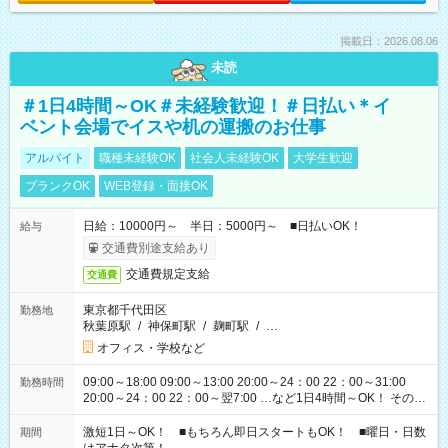
掲載日：2026.08.06
未読
＃1日4時間～OK＃未経験歓迎！＃日払い＊イ
ベント会場でイスや机の運搬のお仕事
アルバイト
職種未経験OK
社会人未経験OK
大学生歓迎
ブランクOK
WEB登録・面接OK
日給：10000円～ 半日：5000円～ ■日払いOK！
給与
交通費別途支給あり
交通費規定支給
交通費
東京都千代田区
勤務地
秋葉原駅
/
神保町駅
/
麹町駅
/
…
オフィス・学校など
09:00～18:00 09:00～13:00 20:00～24：00 22：00～31:00
勤務時間
20:00～24：00 22：00～翌7:00 …など1日4時間～OK！ その他
シフトもございます！ お気軽にご相談ください！
激短1日～OK！ ■もちろん即日スタートもOK！ ■曜日・日数
期間