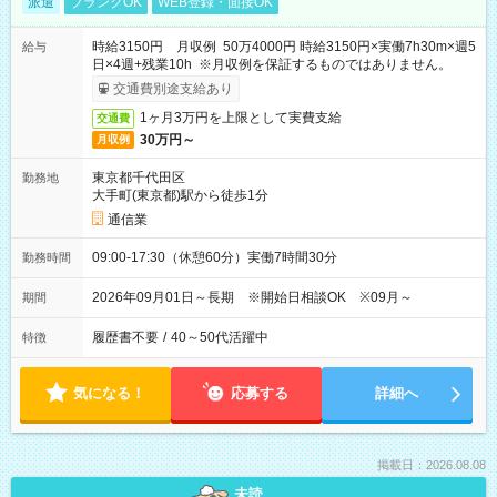
派遣
ブランクOK
WEB登録・面接OK
時給3150円 月収例 50万4000円 時給3150円×実働7h30m×週5
給与
日×4週+残業10h ※月収例を保証するものではありません。
交通費別途支給あり
1ヶ月3万円を上限として実費支給
交通費
30万円～
月収例
東京都千代田区
勤務地
大手町(東京都)駅から徒歩1分
通信業
09:00-17:30（休憩60分）実働7時間30分
勤務時間
2026年09月01日～長期 ※開始日相談OK ※09月～
期間
履歴書不要
/
40～50代活躍中
特徴
気になる！
応募する
詳細へ
掲載日：2026.08.08
未読