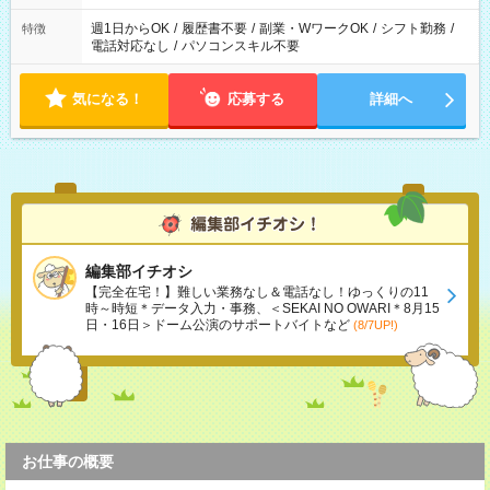
週1日からOK
/
履歴書不要
/
副業・WワークOK
/
シフト勤務
/
特徴
電話対応なし
/
パソコンスキル不要
気になる！
応募する
詳細へ
編集部イチオシ
【完全在宅！】難しい業務なし＆電話なし！ゆっくりの11
時～時短＊データ入力・事務、＜SEKAI NO OWARI＊8月15
日・16日＞ドーム公演のサポートバイトなど
(8/7UP!)
お仕事の概要