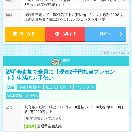
【8月中のスタートOK！急募！】2カ月～ ■ご応募から最短2～
期間
ね。 ※Wワーク希望の方へ 今ご覧のお仕事で希望する勤務時間
3日後に就業が可能です！
と、もう1つのお仕事の勤務時間。 合計で週40時間を超える場
合は応募できません。
履歴書不要
/
40～50代活躍中
/
服装自由
/
シフト勤務
/
10名以
特徴
上の大量募集
/
電話対応なし
/
パソコンスキル不要
気になる！
応募する
詳細へ
掲載日：2026.08.08
未読
説明会参加で全員に【現金2千円相当プレゼン
ト】生活のお手伝い
派遣
職種未経験OK
社会人未経験OK
ブランクOK
WEB登録・面接OK
無資格未経験：時給1500円～ ■週払いOK ■扶養内OK ■日
給与
収1万2000円以上
交通費別途支給あり
交通費全額支給
交通費