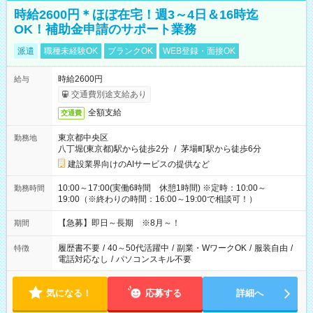
時給2600円＊ほぼ在宅！週3～4日＆16時迄
OK！補助金申請のサポート業務
派遣
職種未経験OK
ブランクOK
WEB登録・面接OK
時給2600円
給与
交通費別途支給あり
全額支給
交通費
東京都中央区
勤務地
八丁堀(東京都)駅から徒歩2分
/
茅場町駅から徒歩6分
建設業界向けのAIサービスの提供など
10:00～17:00(実働6時間 休憩1時間) ※定時：10:00～
勤務時間
19:00（※終わりの時間：16:00～19:00で相談可！）
【急募】即日～長期 ※8月～！
期間
履歴書不要
/
40～50代活躍中
/
副業・WワークOK
/
服装自由
/
特徴
電話対応なし
/
パソコンスキル不要
気になる！
応募する
詳細へ