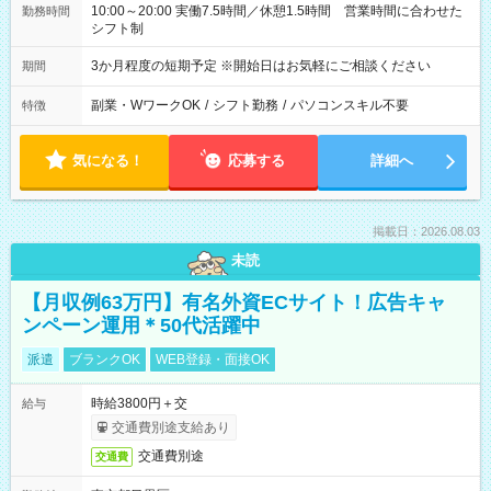
10:00～20:00 実働7.5時間／休憩1.5時間 営業時間に合わせた
勤務時間
シフト制
3か月程度の短期予定 ※開始日はお気軽にご相談ください
期間
副業・WワークOK
/
シフト勤務
/
パソコンスキル不要
特徴
気になる！
応募する
詳細へ
掲載日：2026.08.03
未読
【月収例63万円】有名外資ECサイト！広告キャ
ンペーン運用＊50代活躍中
派遣
ブランクOK
WEB登録・面接OK
時給3800円＋交
給与
交通費別途支給あり
交通費別途
交通費