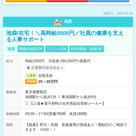
掲載日：2026.08.06
未読
池袋/在宅！＼高時給2000円／社員の健康を支え
る人事サポート
派遣
職種未経験OK
ブランクOK
WEB登録・面接OK
時給2000円 月収例 280,000円+残業代
給与
交通費別途支給あり
全額支給
交通費
25～30万円
月収例
東京都豊島区
勤務地
池袋駅から徒歩1分
/
東池袋駅から徒歩6分
【上場★電子材料の化学系総合部材メーカー】
09:00～17:00(実働7時間 休憩1時間)
勤務時間
【急募】即日～長期 直接雇用の実績あり！開始日のご相談で
期間
きます ※8月～！