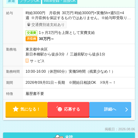
派遣
ブランクOK
WEB登録・面接OK
時給3000円 月収例 30万円 時給3000円×実働5h×週5日×4
給与
週 ※月収例を保証するものではありません。※給与即受取りサ
ービス利用可（利用条件有）
交通費別途支給あり
1ヶ月3万円を上限として実費支給
交通費
30万円～
月収例
東京都中央区
勤務地
新日本橋駅から徒歩3分
/
三越前駅から徒歩1分
サ－ビス
10:00-16:00（休憩60分）実働5時間（残業少なめ！）
勤務時間
2026年09月01日～長期 ※開始日相談OK ※9月～！
期間
履歴書不要
特徴
気になる！
応募する
詳細へ
掲載日：2026.08.06
未読