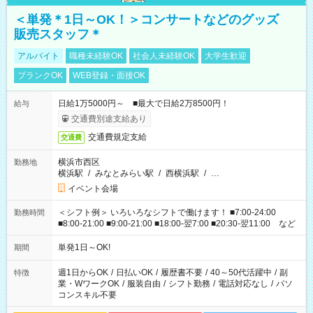
＜単発＊1日～OK！＞コンサートなどのグッズ
販売スタッフ＊
アルバイト
職種未経験OK
社会人未経験OK
大学生歓迎
ブランクOK
WEB登録・面接OK
日給1万5000円～ ■最大で日給2万8500円！
給与
交通費別途支給あり
交通費規定支給
交通費
横浜市西区
勤務地
横浜駅
/
みなとみらい駅
/
西横浜駅
/
…
イベント会場
＜シフト例＞ いろいろなシフトで働けます！ ■7:00-24:00
勤務時間
■8:00-21:00 ■9:00-21:00 ■18:00-翌7:00 ■20:30-翌11:00 など
単発1日～OK!
期間
週1日からOK
/
日払いOK
/
履歴書不要
/
40～50代活躍中
/
副
特徴
業・WワークOK
/
服装自由
/
シフト勤務
/
電話対応なし
/
パソ
コンスキル不要