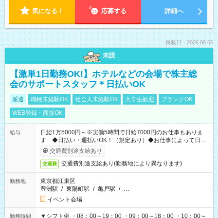
気になる！
応募する
詳細へ
掲載日：2026.08.06
未読
【激単1日勤務OK!】ホテルなどの会場で株主総
会のサポートスタッフ＊日払いOK
派遣
職種未経験OK
社会人未経験OK
大学生歓迎
ブランクOK
WEB登録・面接OK
日給1万5000円～※実働5時間で日給7000円のお仕事もありま
給与
す ◆日払い・週払いOK！（規定あり）◆お仕事によって日給
も異なります
交通費別途支給あり
交通費別途支給あり(勤務地により異なります)
交通費
東京都江東区
勤務地
豊洲駅
/
東陽町駅
/
亀戸駅
/
…
イベント会場
▼シフト例 ・08：00～19：00 ・09：00～18：00 ・10：00～
勤務時間