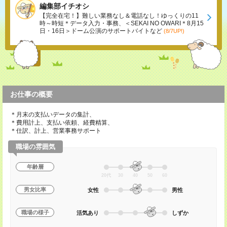
編集部イチオシ
【完全在宅！】難しい業務なし＆電話なし！ゆっくりの11
時～時短＊データ入力・事務、＜SEKAI NO OWARI＊8月15
日・16日＞ドーム公演のサポートバイトなど
(8/7UP!)
お仕事の概要
＊月末の支払いデータの集計、
＊費用計上、支払い依頼、経費精算、
＊仕訳、計上、営業事務サポート
職場の雰囲気
年齢層
20代
30
40
50
60
男女比率
女性
男性
職場の様子
活気あり
しずか