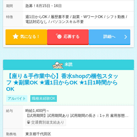
急募！8月15日・16日
期間
週1日からOK
/
履歴書不要
/
副業・WワークOK
/
シフト勤務
/
特徴
電話対応なし
/
パソコンスキル不要
気になる！
応募する
詳細へ
未読
【座り＆手作業中心】香水shopの梱包スタッ
フ ★副業OK ★週1日からOK ★1日1時間から
OK
アルバイト
職種未経験OK
時給1,400円～
給与
【試用期間】試用期間あり 試用期間の長さ：1ヶ月 雇用形態、
給与は本採用時と同じです。
交通費別途支給あり
東京都千代田区
勤務地