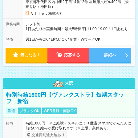
東京都千代田区内神田2丁目14番12号 星屋第六ビル402号（最
寄り駅：神田駅）
Ａｌｌｅｙ株式会社
シフト制
勤務時間
1日あたりの実働時間：最大5時間/日 11:00-19:00 └1日あたりの
実働時間：1-5時間 └上記の時間帯内であれば、いつでも勤務可
能！ └平日・土曜日の中で、お好きな曜日でご勤務いただけま
週1日からOK / 日払いOK / 副業・WワークOK
特徴
す！ 【シフト例】 ・11:00～14:00 ・16:30～19:00 ・13:00～
18:00 などのように、自由な働き方が可能なお仕事です！
気になる！
応募する
詳細へ
未読
特別時給1800円【ヴァレクストラ】短期スタッ
フ 新宿
派遣
ブランクOK
WEB登録・面接OK
時給1800円 ※ご経験・スキルにより優遇 スマホでかんたんに
給与
前払いで給与が受け取れます（※上限、条件あり）
交通費別途支給あり