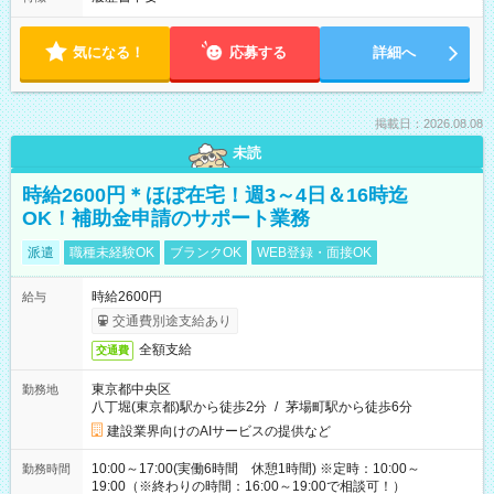
気になる！
応募する
詳細へ
掲載日：2026.08.08
未読
時給2600円＊ほぼ在宅！週3～4日＆16時迄
OK！補助金申請のサポート業務
派遣
職種未経験OK
ブランクOK
WEB登録・面接OK
時給2600円
給与
交通費別途支給あり
全額支給
交通費
東京都中央区
勤務地
八丁堀(東京都)駅から徒歩2分
/
茅場町駅から徒歩6分
建設業界向けのAIサービスの提供など
10:00～17:00(実働6時間 休憩1時間) ※定時：10:00～
勤務時間
19:00（※終わりの時間：16:00～19:00で相談可！）