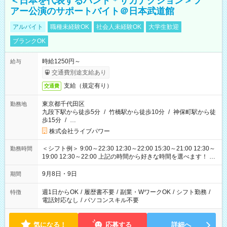
＜日本を代表するバンド＊サカナクション＞ツ
アー公演のサポートバイト＠日本武道館
アルバイト
職種未経験OK
社会人未経験OK
大学生歓迎
ブランクOK
時給1250円～
給与
交通費別途支給あり
支給（規定有り）
交通費
東京都千代田区
勤務地
九段下駅から徒歩5分
/
竹橋駅から徒歩10分
/
神保町駅から徒
歩15分
/
…
株式会社ライブパワー
＜シフト例＞ 9:00～22:30 12:30～22:00 15:30～21:00 12:30～
勤務時間
19:00 12:30～22:00 上記の時間から好きな時間を選べます！ ※
時間は変更となる可能性があります
9月8日・9日
期間
週1日からOK
/
履歴書不要
/
副業・WワークOK
/
シフト勤務
/
特徴
電話対応なし
/
パソコンスキル不要
気になる！
応募する
詳細へ