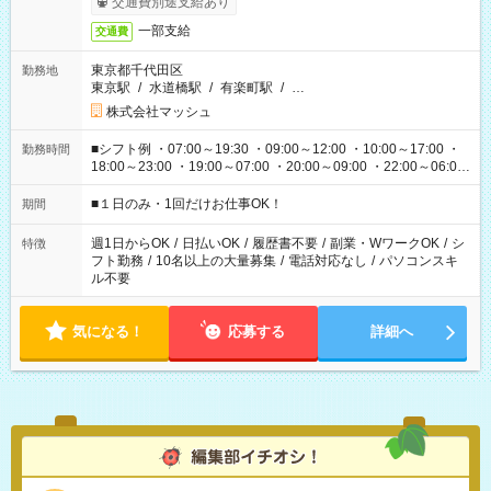
交通費別途支給あり
一部支給
交通費
東京都千代田区
勤務地
東京駅
/
水道橋駅
/
有楽町駅
/
…
株式会社マッシュ
■シフト例 ・07:00～19:30 ・09:00～12:00 ・10:00～17:00 ・
勤務時間
18:00～23:00 ・19:00～07:00 ・20:00～09:00 ・22:00～06:00
etc ★最短で3時間で5,120円のお仕事から 15時間で2万円近く稼
げるお仕事も！ ご希望のお時間に合わせてご紹介！ ※シフトは
■１日のみ・1回だけお仕事OK！
期間
現場によって異なります。 ※勿論、休憩時間はあるのでご安心
ください！
週1日からOK
/
日払いOK
/
履歴書不要
/
副業・WワークOK
/
シ
特徴
フト勤務
/
10名以上の大量募集
/
電話対応なし
/
パソコンスキ
ル不要
気になる！
応募する
詳細へ