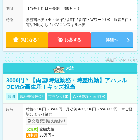
【急募】即日～長期 ※8月～！
期間
履歴書不要
/
40～50代活躍中
/
副業・WワークOK
/
服装自由
/
特徴
電話対応なし
/
パソコンスキル不要
気になる！
応募する
詳細へ
掲載日：2026.08.07
未読
3000円＊【両国/時短勤務・時差出勤】アパレル
OEM企画生産！キッズ担当
派遣
職種未経験OK
ブランクOK
WEB登録・面接OK
時給3000円～3500円 月収例 480,000円～560,000円 ☆ご経
給与
験により相談☆
交通費別途支給あり
全額支給
交通費
30万円～
月収例