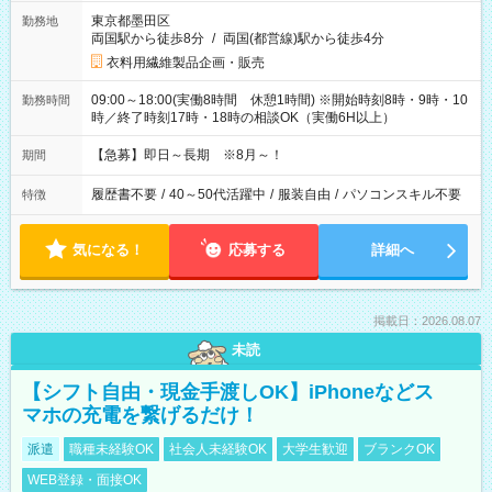
東京都墨田区
勤務地
両国駅から徒歩8分
/
両国(都営線)駅から徒歩4分
衣料用繊維製品企画・販売
09:00～18:00(実働8時間 休憩1時間) ※開始時刻8時・9時・10
勤務時間
時／終了時刻17時・18時の相談OK（実働6H以上）
【急募】即日～長期 ※8月～！
期間
履歴書不要
/
40～50代活躍中
/
服装自由
/
パソコンスキル不要
特徴
気になる！
応募する
詳細へ
掲載日：2026.08.07
未読
【シフト自由・現金手渡しOK】iPhoneなどス
マホの充電を繋げるだけ！
派遣
職種未経験OK
社会人未経験OK
大学生歓迎
ブランクOK
WEB登録・面接OK