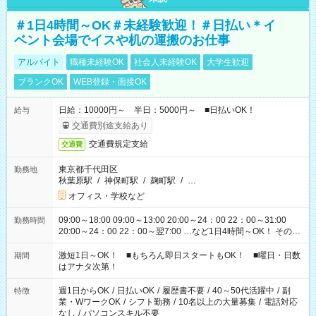
＃1日4時間～OK＃未経験歓迎！＃日払い＊イ
ベント会場でイスや机の運搬のお仕事
アルバイト
職種未経験OK
社会人未経験OK
大学生歓迎
ブランクOK
WEB登録・面接OK
日給：10000円～ 半日：5000円～ ■日払いOK！
給与
交通費別途支給あり
交通費規定支給
交通費
東京都千代田区
勤務地
秋葉原駅
/
神保町駅
/
麹町駅
/
…
オフィス・学校など
09:00～18:00 09:00～13:00 20:00～24：00 22：00～31:00
勤務時間
20:00～24：00 22：00～翌7:00 …など1日4時間～OK！ その他
シフトもございます！ お気軽にご相談ください！
激短1日～OK！ ■もちろん即日スタートもOK！ ■曜日・日数
期間
はアナタ次第！
週1日からOK
/
日払いOK
/
履歴書不要
/
40～50代活躍中
/
副
特徴
業・WワークOK
/
シフト勤務
/
10名以上の大量募集
/
電話対応
なし
/
パソコンスキル不要