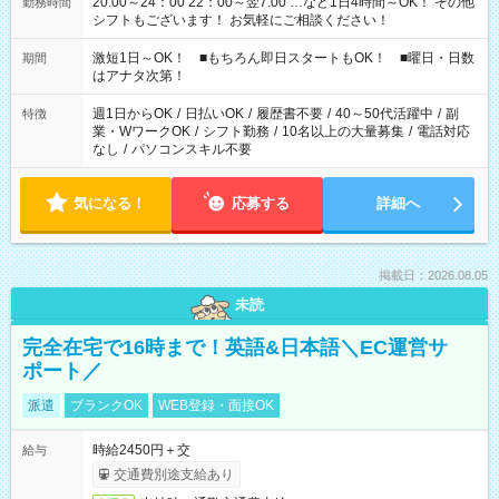
20:00～24：00 22：00～翌7:00 …など1日4時間～OK！ その他
勤務時間
シフトもございます！ お気軽にご相談ください！
激短1日～OK！ ■もちろん即日スタートもOK！ ■曜日・日数
期間
はアナタ次第！
週1日からOK
/
日払いOK
/
履歴書不要
/
40～50代活躍中
/
副
特徴
業・WワークOK
/
シフト勤務
/
10名以上の大量募集
/
電話対応
なし
/
パソコンスキル不要
気になる！
応募する
詳細へ
掲載日：2026.08.05
未読
完全在宅で16時まで！英語&日本語＼EC運営サ
ポート／
派遣
ブランクOK
WEB登録・面接OK
時給2450円＋交
給与
交通費別途支給あり