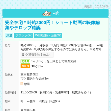
掲載日：2026.08.08
未読
完全在宅＊時給2000円！ショート動画の映像編
集やテロップ確認
派遣
ブランクOK
WEB登録・面接OK
時給2000円 月収例 33万円 時給2000円×実働8h×週5日×4週
給与
+残業5h ※月収例を保証するものではありません。※給与即受
取りサービス利用可（利用条件有）
交通費別途支給あり
1ヶ月3万円を上限として実費支給
交通費
30万円～
月収例
東京都新宿区
勤務地
市ケ谷駅から徒歩3分
放送
11:00-20:00（休憩60分）実働8時間（残業少なめ！）
勤務時間
即日～長期 ※開始日相談OK
期間
履歴書不要
特徴