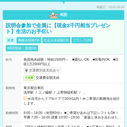
掲載日：2026.08.08
未読
説明会参加で全員に【現金2千円相当プレゼン
ト】生活のお手伝い
派遣
職種未経験OK
社会人未経験OK
ブランクOK
WEB登録・面接OK
無資格未経験：時給1500円～ ■週払いOK ■扶養内OK ■日
給与
収1万2000円以上
交通費別途支給あり
交通費全額支給
交通費
東京都台東区
勤務地
浅草駅
/
三ノ輪駅
/
上野御徒町駅
/
…
≪自宅からドアtoドアで30分以内！≫ご希望の勤務地を紹介
します。
9:00～18:00（休憩60分） ■ご希望があれば下記シフトもOK！
勤務時間
早番 7:00～16:00 遅番 10:00～19:00 「家族と休みを合わせた
い」 「余裕を持って夕飯の準備がしたい」 「できれば残業はし
たくない」 など、ご希望を教えてくださいね。 ※Wワーク希望