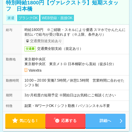
特別時給1800円【ヴァレクストラ】短期スタッ
フ 日本橋
派遣
ブランクOK
WEB登録・面接OK
時給1800円 ※ご経験・スキルにより優遇 スマホでかんたんに
給与
前払いで給与が受け取れます（※上限、条件あり）
交通費別途支給あり
交通費全額支給（規定あり）
交通費
東京都中央区
勤務地
東京都中央区 東京メトロ 日本橋駅から直結（徒歩1分）
Valextra
10:00～20:00 実働7.5時間／休憩1.5時間 営業時間に合わせた
勤務時間
シフト制
3か月程度の短期予定 ※開始日はお気軽にご相談ください
期間
副業・WワークOK
/
シフト勤務
/
パソコンスキル不要
特徴
気になる！
応募する
詳細へ