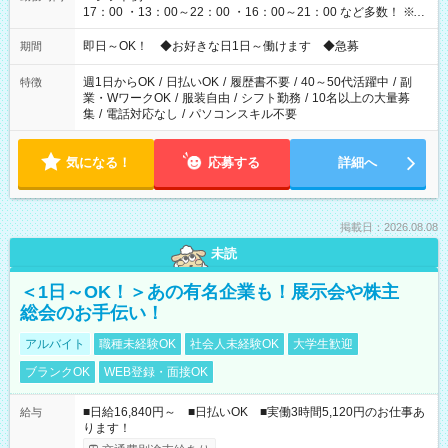
17：00 ・13：00～22：00 ・16：00～21：00 など多数！ ※お
仕事により勤務時間が異なります
即日～OK！ ◆お好きな日1日～働けます ◆急募
期間
週1日からOK
/
日払いOK
/
履歴書不要
/
40～50代活躍中
/
副
特徴
業・WワークOK
/
服装自由
/
シフト勤務
/
10名以上の大量募
集
/
電話対応なし
/
パソコンスキル不要
気になる！
応募する
詳細へ
掲載日：2026.08.08
未読
＜1日～OK！＞あの有名企業も！展示会や株主
総会のお手伝い！
アルバイト
職種未経験OK
社会人未経験OK
大学生歓迎
ブランクOK
WEB登録・面接OK
■日給16,840円～ ■日払いOK ■実働3時間5,120円のお仕事あ
給与
ります！