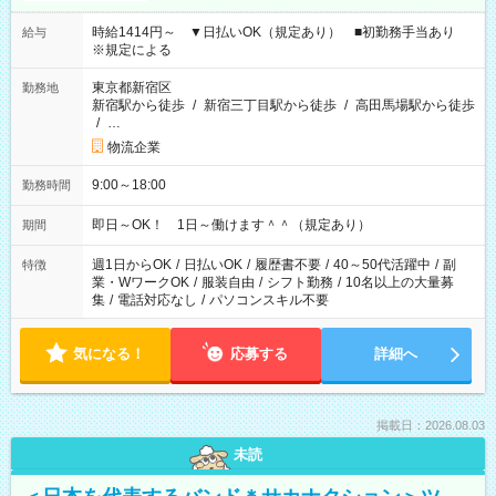
時給1414円～ ▼日払いOK（規定あり） ■初勤務手当あり
給与
※規定による
東京都新宿区
勤務地
新宿駅から徒歩
/
新宿三丁目駅から徒歩
/
高田馬場駅から徒歩
/
…
物流企業
9:00～18:00
勤務時間
即日～OK！ 1日～働けます＾＾（規定あり）
期間
週1日からOK
/
日払いOK
/
履歴書不要
/
40～50代活躍中
/
副
特徴
業・WワークOK
/
服装自由
/
シフト勤務
/
10名以上の大量募
集
/
電話対応なし
/
パソコンスキル不要
気になる！
応募する
詳細へ
掲載日：2026.08.03
未読