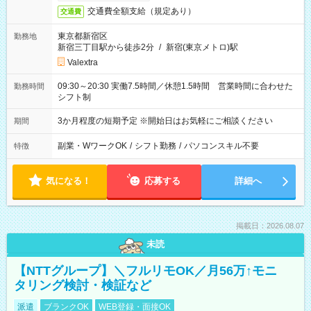
交通費全額支給（規定あり）
交通費
東京都新宿区
勤務地
新宿三丁目駅から徒歩2分
/
新宿(東京メトロ)駅
Valextra
09:30～20:30 実働7.5時間／休憩1.5時間 営業時間に合わせた
勤務時間
シフト制
3か月程度の短期予定 ※開始日はお気軽にご相談ください
期間
副業・WワークOK
/
シフト勤務
/
パソコンスキル不要
特徴
気になる！
応募する
詳細へ
掲載日：2026.08.07
未読
【NTTグループ】＼フルリモOK／月56万↑モニ
タリング検討・検証など
派遣
ブランクOK
WEB登録・面接OK