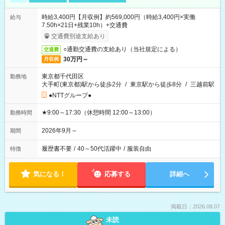
時給3,400円【月収例】約569,000円（時給3,400円×実働
給与
7.50h×21日+残業10h）+交通費
交通費別途支給あり
○通勤交通費の支給あり（当社規定による）
交通費
30万円～
月収例
東京都千代田区
勤務地
大手町(東京都)駅から徒歩2分
/
東京駅から徒歩8分
/
三越前駅
●NTTグループ●
★9:00～17:30（休憩時間 12:00～13:00）
勤務時間
2026年9月～
期間
履歴書不要
/
40～50代活躍中
/
服装自由
特徴
気になる！
応募する
詳細へ
掲載日：2026.08.07
未読