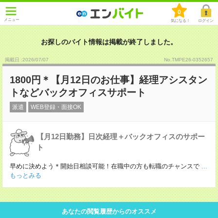
0
メニュー
気になる！
ログイン
お探しのバイト情報は掲載が終了しました。
掲載日 :2026
/
07
/
07
No.TMPE26-0352657
1800円＊【月12日のお仕事】経理アシスタン
トなどバックオフィスサポート
派遣
WEB登録・面接OK
【月12日勤務】日次経理＋バックオフィスのサポー
ト
早めに決めよう＊開始日相談可能！在職中の方も転職のチャンスで
...
もっとみる
あなたの閲覧履歴からのオススメ