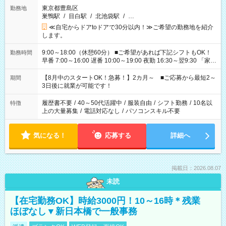
東京都豊島区
勤務地
巣鴨駅
/
目白駅
/
北池袋駅
/
…
≪自宅からドアtoドアで30分以内！≫ご希望の勤務地を紹介
します。
9:00～18:00（休憩60分） ■ご希望があれば下記シフトもOK！
勤務時間
早番 7:00～16:00 遅番 10:00～19:00 夜勤 16:30～翌9:30 「家族
と休みを合わせたい」 「余裕を持って夕飯の準備がしたい」
「できれば残業はしたくない」 など、ご希望を教えてください
【8月中のスタートOK！急募！】2カ月～ ■ご応募から最短2～
期間
ね。 ※Wワーク希望の方へ 今ご覧のお仕事で希望する勤務時間
3日後に就業が可能です！
と、もう1つのお仕事の勤務時間。 合計で週40時間を超える場
合は応募できません。
履歴書不要
/
40～50代活躍中
/
服装自由
/
シフト勤務
/
10名以
特徴
上の大量募集
/
電話対応なし
/
パソコンスキル不要
気になる！
応募する
詳細へ
掲載日：2026.08.07
未読
【在宅勤務OK】時給3000円！10～16時＊残業
ほぼなし▼新日本橋で一般事務