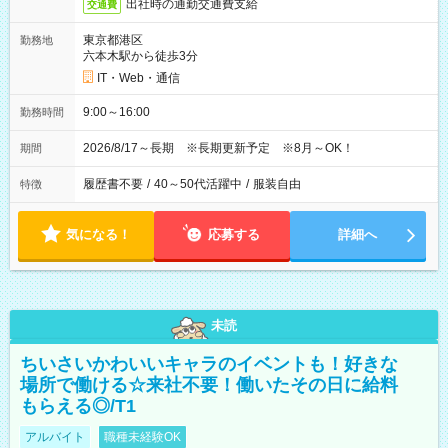
出社時の通勤交通費支給
交通費
東京都港区
勤務地
六本木駅から徒歩3分
IT・Web・通信
9:00～16:00
勤務時間
2026/8/17～長期 ※長期更新予定 ※8月～OK！
期間
履歴書不要
/
40～50代活躍中
/
服装自由
特徴
気になる！
応募する
詳細へ
未読
ちいさいかわいいキャラのイベントも！好きな
場所で働ける☆来社不要！働いたその日に給料
もらえる◎/T1
アルバイト
職種未経験OK