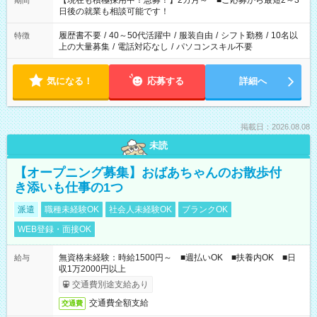
【現在も積極採用中！急募！】2カ月～ ■ご応募から最短2～3
期間
の方へ 今ご覧のお仕事で希望する勤務時間と、もう1つのお仕事
日後の就業も相談可能です！
の勤務時間。 合計で週40時間を超える場合は応募できません。
履歴書不要
/
40～50代活躍中
/
服装自由
/
シフト勤務
/
10名以
特徴
上の大量募集
/
電話対応なし
/
パソコンスキル不要
気になる！
応募する
詳細へ
掲載日：2026.08.08
未読
【オープニング募集】おばあちゃんのお散歩付
き添いも仕事の1つ
派遣
職種未経験OK
社会人未経験OK
ブランクOK
WEB登録・面接OK
無資格未経験：時給1500円～ ■週払いOK ■扶養内OK ■日
給与
収1万2000円以上
交通費別途支給あり
交通費全額支給
交通費