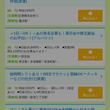
作成[派遣]
[給 与]
時給1500円
[交通費]
交通費支給有り
気になる！
[勤務地]
藤沢駅
＜1日～OK！＞あの有名企業も！展示会や株主総会
のお手伝い！[アルバイト]
[給 与]
■日給16,840円～ ■日払いOK ■実働3時
間5,120円のお仕事あります！
[交通費]
一部支給
気になる！
[勤務地]
東京駅
/
水道橋駅
/
有楽町駅
/
…
短時間シフトあり！WEBでサクッと登録OK＊クッキ
ーなどの仕分け[派遣]
[給 与]
時給1500円 ■日払い・週払いOK！(規定
あり) ■現金日払いもOK(規定あり)
気になる！
[勤務地]
新宿駅
/
新宿三丁目駅
マニュアル通りに簡単WORK◆未経験から好きな時