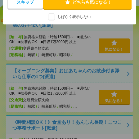
スキップ
どちらも気になる！
しばらく表示しない
説明会参加で全員に【現金2千円相当プレゼント】生
活のお手伝い[派遣]
[給 与]
無資格未経験：時給1500円～ ■週払い
OK ■扶養内OK ■日収1万2000円以上
[交通費]
交通費全額支給
気になる！
[勤務地]
川崎駅
/
川崎新町駅
/
昭和駅
/
…
【オープニング募集】おばあちゃんのお散歩付き添
いも仕事の1つ[派遣]
[給 与]
無資格未経験：時給1500円～ ■週払い
OK ■扶養内OK ■日収1万2000円以上
[交通費]
交通費全額支給
気になる！
[勤務地]
川崎駅
/
川崎新町駅
/
昭和駅
/
…
《時間相談OK！》食堂あり！あんしん長期！こつこ
つ事務サポート[派遣]