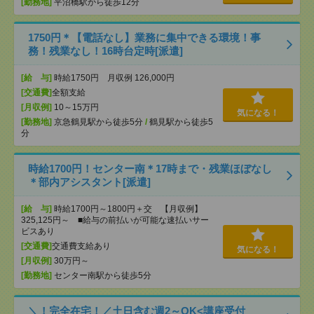
[勤務地]
平沼橋駅から徒歩12分
1750円＊【電話なし】業務に集中できる環境！事
務！残業なし！16時台定時[派遣]
[給 与]
時給1750円 月収例 126,000円
[交通費]
全額支給
[月収例]
10～15万円
気になる！
[勤務地]
京急鶴見駅から徒歩5分
/
鶴見駅から徒歩5
分
時給1700円！センター南＊17時まで・残業ほぼなし
＊部内アシスタント[派遣]
[給 与]
時給1700円～1800円＋交 【月収例】
325,125円～ ■給与の前払いが可能な速払いサー
ビスあり
[交通費]
交通費支給あり
気になる！
[月収例]
30万円～
[勤務地]
センター南駅から徒歩5分
＼！完全在宅！／土日含む週2～OK<講座受付