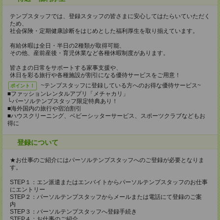
テンプスタッフでは、登録スタッフの皆さまに安心してはたらいていただく
ため、
社会保険・定期健康診断をはじめとした福利厚生を取り揃えています。
有給休暇は全日・半日の2種類が取得可能、
その他、産前産後・育児休業など各種休暇制度があります。
皆さまの日常をサポートする家事支援や、
休日を彩る旅行や各種施設が割引になる優待サービスをご用意！
~テンプスタッフに登録している方へのお得な優待サービス~
ポイント！
■ファッションレンタルアプリ「メチャカリ」
└パーソルテンプスタッフ限定特典あり！
■海外国内の旅行や宿泊割引
■ハウスクリーニング、ベビーシッターサービス、スポーツクラブなどもお
得に
登録について
★お仕事のご紹介にはパーソルテンプスタッフへのご登録が必要となりま
す。
STEP１：エン派遣またはエンバイトからパーソルテンプスタッフのお仕事
にエントリー
STEP２：パーソルテンプスタッフからメールまたは電話にて登録のご案
内
STEP３：パーソルテンプスタッフへ登録手続き
STEP４：お仕事のご紹介