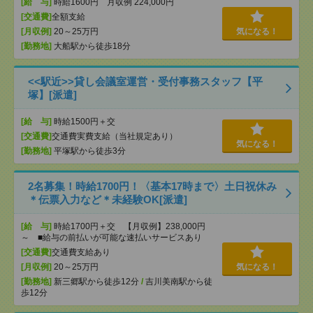
[給 与]
時給1600円 月収例 224,000円
[交通費]
全額支給
[月収例]
20～25万円
気になる！
[勤務地]
大船駅から徒歩18分
<<駅近>>貸し会議室運営・受付事務スタッフ【平
塚】[派遣]
[給 与]
時給1500円＋交
[交通費]
交通費実費支給（当社規定あり）
気になる！
[勤務地]
平塚駅から徒歩3分
2名募集！時給1700円！〈基本17時まで〉土日祝休み
＊伝票入力など＊未経験OK[派遣]
[給 与]
時給1700円＋交 【月収例】238,000円
～ ■給与の前払いが可能な速払いサービスあり
[交通費]
交通費支給あり
[月収例]
20～25万円
気になる！
[勤務地]
新三郷駅から徒歩12分
/
吉川美南駅から徒
歩12分