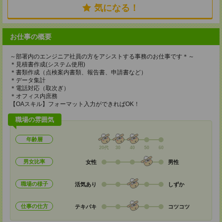
気になる！
お仕事の概要
～部署内のエンジニア社員の方をアシストする事務のお仕事です＊～
＊見積書作成(システム使用)
＊書類作成（点検案内書類、報告書、申請書など）
＊データ集計
＊電話対応（取次ぎ）
＊オフィス内庶務
【OAスキル】フォーマット入力ができればOK！
職場の雰囲気
年齢層
20代
30
40
50
60
男女比率
女性
男性
職場の様子
活気あり
しずか
仕事の仕方
テキパキ
コツコツ