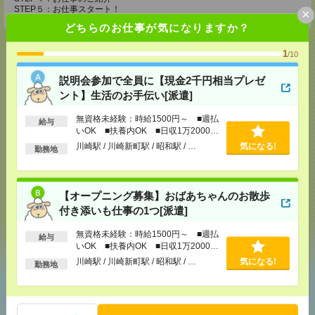
STEP５：お仕事スタート！
×
どちらのお仕事が気になりますか？
1
/10
説明会参加で全員に【現金2千円相当プレゼ
応募ページへ
ント】生活のお手伝い[派遣]
無資格未経験：時給1500円～ ■週払
給与
いOK ■扶養内OK ■日収1万2000円
気になる！
以上
川崎駅 / 川崎新町駅 / 昭和駅 / …
気になる!
勤務地
メール
LINE
で送る
で送る
【オープニング募集】おばあちゃんのお散歩
付き添いも仕事の1つ[派遣]
シェア
ツイート
ブックマーク
無資格未経験：時給1500円～ ■週払
給与
いOK ■扶養内OK ■日収1万2000円
以上
川崎駅 / 川崎新町駅 / 昭和駅 / …
気になる!
勤務地
あなたの閲覧履歴からの
おすすめ