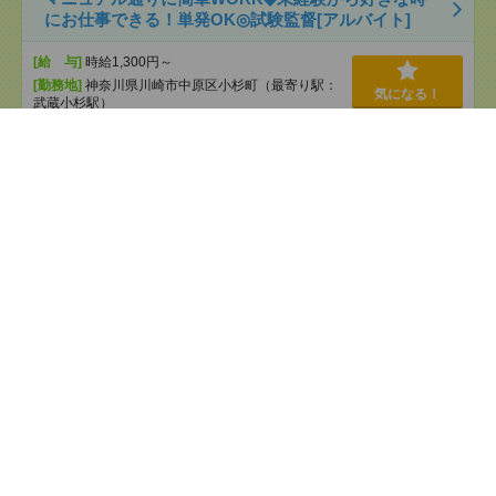
にお仕事できる！単発OK◎試験監督[アルバイト]
[給 与]
時給1,300円～
[勤務地]
神奈川県川崎市中原区小杉町（最寄り駅：
気になる！
武蔵小杉駅）
高時給！土日休み！日勤のお仕事！検査、分析業務
[派遣]
[給 与]
時給1500円
[交通費]
交通費支給有り
気になる！
[勤務地]
鳥浜駅から徒歩12分
すべて見る
編集部イチオシ
＜ホテルの備品を運ぶだけ＞単発・短時間～OK／安心の
日給保障＊夜勤、＜単発＊1日～OK！＞コンサートなど