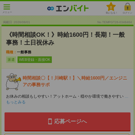
0
メニュー
気になる！
ログイン
掲載日 :2026
/
08
/
01
No.TEMPGT26-0348464
《時間相談OK！》時給1600円！長期！一般
事務！土日祝休み
職種：
一般事務
派遣
WEB登録・面接OK
時間相談〇【！川崎駅！】＼時給1600円／エンジニ
アの事務サポ
お休みの相談もしやすい！アットホーム・穏やか環境で働きやすい
...
もっとみる
応募ページへ