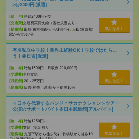
>@2400円[派遣]
[給 与]
時給2400円＋交
[交通費]
交通費実費支給（当社規定あり）
気になる！
[勤務地]
田町(東京都)駅から徒歩4分
/
三田(東京都)
駅から徒歩7分
有名私立中学校！業界未経験OK！学校ではたらこ
う！＠日吉[派遣]
[給 与]
時給1500円 月収例 210,000円
[交通費]
全額支給
[月収例]
20～25万円
気になる！
[勤務地]
日吉(神奈川県)駅から徒歩10分
＜日本を代表するバンド＊サカナクション＞ツアー
公演のサポートバイト＠日本武道館[アルバイト]
[給 与]
時給1250円～
[交通費]
支給（規定有り）
気になる！
[勤務地]
九段下駅から徒歩5分
/
竹橋駅から徒歩10