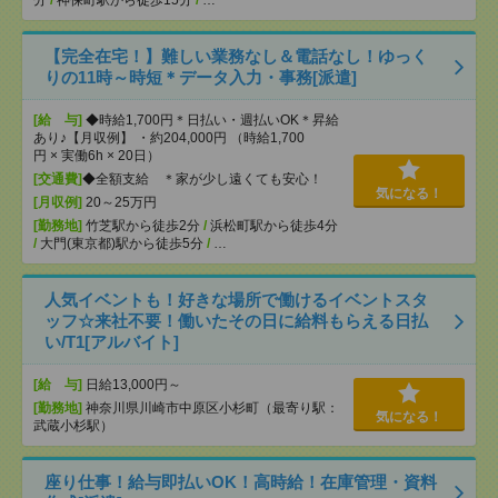
分
/
神保町駅から徒歩15分
/
…
【完全在宅！】難しい業務なし＆電話なし！ゆっく
りの11時～時短＊データ入力・事務[派遣]
[給 与]
◆時給1,700円＊日払い・週払いOK＊昇給
あり♪【月収例】 ・約204,000円 （時給1,700
円 × 実働6h × 20日）
[交通費]
◆全額支給 ＊家が少し遠くても安心！
気になる！
[月収例]
20～25万円
[勤務地]
竹芝駅から徒歩2分
/
浜松町駅から徒歩4分
/
大門(東京都)駅から徒歩5分
/
…
人気イベントも！好きな場所で働けるイベントスタ
ッフ☆来社不要！働いたその日に給料もらえる日払
い/T1[アルバイト]
[給 与]
日給13,000円～
[勤務地]
神奈川県川崎市中原区小杉町（最寄り駅：
気になる！
武蔵小杉駅）
座り仕事！給与即払いOK！高時給！在庫管理・資料