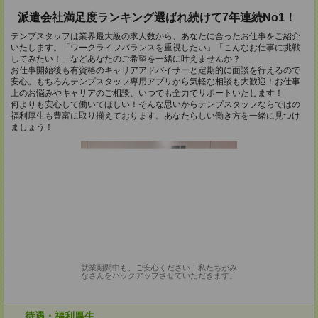
派遣会社満足度ランキング選ばれ続けて7年連続No1！
テンプスタッフは業界最大級の求人数から、あなたに合ったお仕事をご紹介
いたします。「ワークライフバランスを重視したい」「こんなお仕事に挑戦
してみたい！」などあなたのご希望を一緒に叶えませんか？
お仕事開始後も有資格のキャリアアドバイザーと定期的に面談を行えるので
安心。もちろんテンプスタッフ専用アプリから気軽な相談も大歓迎！お仕事
上のお悩みやキャリアのご相談、いつでも全力でサポートいたします！
何よりも安心して働いてほしい！そんな思いからテンプスタッフならではの
福利厚生も豊富に取り揃えております。あなたらしい働き方を一緒に見つけ
ましょう！
就業期間中も、ご安心ください！私たちがみ
なさんをバックアップさせていただきます。
待遇・福利厚生