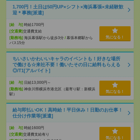
1,700円！土日は50円UP×シフト×海浜幕張×未経験歓
迎＊事務[派遣]
[給 与]
時給1700円
[交通費]
交通費支給
気になる！
[勤務地]
海浜幕張駅から徒歩3分
/
幕張本郷駅から
バス15分
ちいさいかわいいキャラのイベントも！好きな場所
で働ける☆来社不要！働いたその日に給料もらえる
◎/T1[アルバイト]
[給 与]
日給13,000円～
[勤務地]
神奈川県横浜市港北区（最寄り駅：新横浜
気になる！
駅）
給与即払いOK！高時給！平日休み！日勤のお仕事！
仕分け作業等[派遣]
[給 与]
時給1600円
[交通費]
交通費支給有り
気になる！