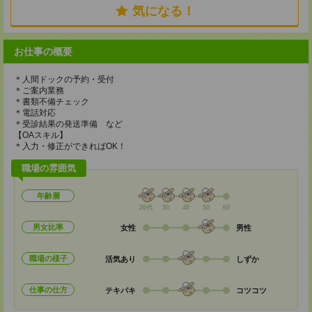
気になる！
お仕事の概要
＊人間ドックの予約・受付
＊ご案内業務
＊書類不備チェック
＊電話対応
＊受診結果の発送準備 など
【OAスキル】
＊入力・修正ができればOK！
職場の雰囲気
年齢層
20代
30
40
50
60
男女比率
女性
男性
職場の様子
活気あり
しずか
仕事の仕方
テキパキ
コツコツ