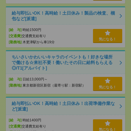
給与即払いOK！高時給！土日休み！製品の検査、梱
包など[派遣]
[給 与]
時給1500円
[交通費]
交通費支給有り
気になる！
[勤務地]
木更津駅から車19分
ちいさいかわいいキャラのイベントも！好きな場所
で働ける☆来社不要！働いたその日に給料もらえる
◎/T1[アルバイト]
[給 与]
日給13,000円～
[勤務地]
東京都新宿区新宿（最寄り駅：新宿駅）
気になる！
給与即払いOK！高時給！土日休み！出荷準備作業な
ど[派遣]
[給 与]
時給1400円
[交通費]
交通費支給有り
気になる！