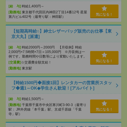
[給 与]
時給1,400円～
[勤務地]
東京都千代田区内神田2丁目14番12号 星屋
気になる！
第六ビル402号（最寄り駅：神田駅）
【短期高時給○】紳士レザーバッグ販売のお仕事【東
京大丸】[派遣]
[給 与]
時給2000円～2000円 【月収例】時給
2,000円×7.5時間×7日＝105,000円 ※月収例は一
例です。勤務時間や日数等により変動いたします。
気になる！
[交通費]
☆交通費全額支給！
[勤務地]
東京駅
【時給1500円◆面接1回】レンタカーの営業所スタッ
フ◆週1～OK◆学生さん歓迎！[アルバイト]
[給 与]
時給1,500円～
[勤務地]
千葉県千葉市中央区寒川町3-90-3（最寄り
駅： JR外房線「本千葉」駅、京成千原線「千葉
気になる！
寺」駅）