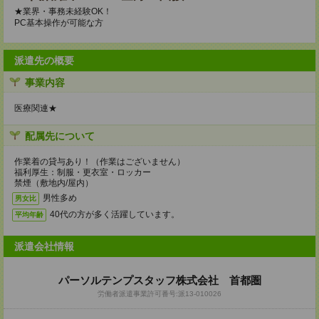
★業界・事務未経験OK！
PC基本操作が可能な方
派遣先の概要
事業内容
医療関連★
配属先について
作業着の貸与あり！（作業はございません）
福利厚生：制服・更衣室・ロッカー
禁煙（敷地内/屋内）
男性多め
男女比
40代の方が多く活躍しています。
平均年齢
派遣会社情報
パーソルテンプスタッフ株式会社 首都圏
労働者派遣事業許可番号:派13-010026