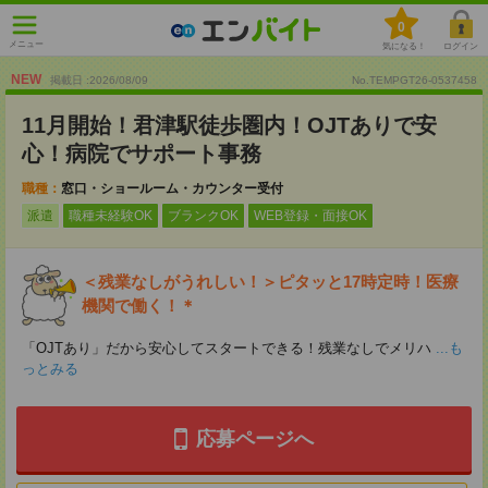
0
メニュー
気になる！
ログイン
NEW
掲載日 :2026
/
08
/
09
No.TEMPGT26-0537458
11月開始！君津駅徒歩圏内！OJTありで安
心！病院でサポート事務
職種：
窓口・ショールーム・カウンター受付
派遣
職種未経験OK
ブランクOK
WEB登録・面接OK
＜残業なしがうれしい！＞ピタッと17時定時！医療
機関で働く！＊
「OJTあり」だから安心してスタートできる！残業なしでメリハ
...も
っとみる
応募ページへ