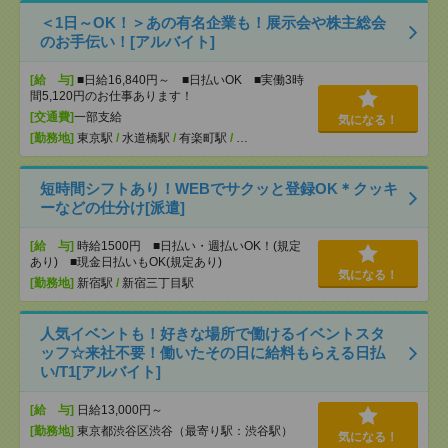
＜1日～OK！＞あの有名企業も！展示会や株主総会
のお手伝い！[アルバイト]
[給 与]
■日給16,840円～ ■日払いOK ■実働3時
間5,120円のお仕事あります！
[交通費]
一部支給
気になる！
[勤務地]
東京駅
/
水道橋駅
/
有楽町駅
/
…
短時間シフトあり！WEBでサクッと登録OK＊クッキ
ーなどの仕分け[派遣]
[給 与]
時給1500円 ■日払い・週払いOK！(規定
あり) ■現金日払いもOK(規定あり)
気になる！
[勤務地]
新宿駅
/
新宿三丁目駅
人気イベントも！好きな場所で働けるイベントスタ
ッフ☆来社不要！働いたその日に給料もらえる日払
い/T1[アルバイト]
[給 与]
日給13,000円～
[勤務地]
東京都渋谷区渋谷（最寄り駅：渋谷駅）
気になる！