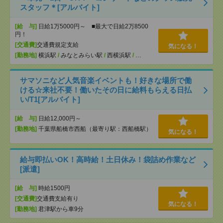
スタッフ＊[アルバイト]
[給 与]
日給1万5000円～ ■最大で日給2万8500
円！
[交通費]
交通費規定支給
気になる！
[勤務地]
横浜駅
/
みなとみらい駅
/
西横浜駅
/
…
サマソニなど人気音楽イベントも！好きな場所で働
ける☆来社不要！働いたその日に給料もらえる日払
い/T1[アルバイト]
[給 与]
日給12,000円～
[勤務地]
千葉県船橋市西船（最寄り駅：西船橋駅）
気になる！
給与即払いOK！高時給！土日休み！袋詰め作業など
[派遣]
[給 与]
時給1500円
[交通費]
交通費支給有り
気になる！
[勤務地]
君津駅から車9分