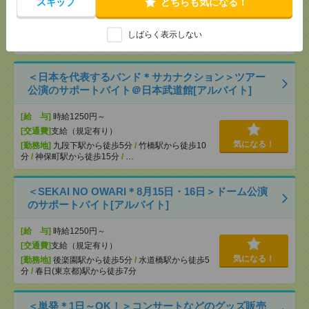
スキップ
どちらも気になる！
[給 与]
時給1414円～ ▼日払いOK（規定あ
り） ■初勤務手当あり ※規定による
[勤務地]
新宿駅から徒歩
/
新宿三丁目駅から徒歩
/
気になる！
しばらく表示しない
高田馬場駅から徒歩
/
…
＜日本を代表するバンド＊サカナクション＞ツアー
公演のサポートバイト＠日本武道館[アルバイト]
[給 与]
時給1250円～
[交通費]
支給（規定有り）
気になる！
[勤務地]
九段下駅から徒歩5分
/
竹橋駅から徒歩10
分
/
神保町駅から徒歩15分
/
…
＜SEKAI NO OWARI＊8月15日・16日＞ドーム公演
のサポートバイト[アルバイト]
[給 与]
時給1250円～
[交通費]
支給（規定有り）
気になる！
[勤務地]
後楽園駅から徒歩5分
/
水道橋駅から徒歩5
分
/
春日(東京都)駅から徒歩7分
＜単発＊1日～OK！＞コンサートなどのグッズ販売