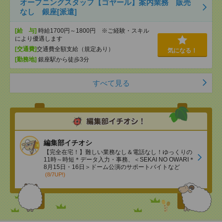
オープニングスタッフ【ゴヤール】案内業務 販売
なし 銀座[派遣]
[給 与]
時給1700円～1800円 ※ご経験・スキル
により優遇します
[交通費]
交通費全額支給（規定あり）
気になる！
[勤務地]
銀座駅から徒歩3分
すべて見る
編集部イチオシ
【完全在宅！】難しい業務なし＆電話なし！ゆっくりの
11時～時短＊データ入力・事務、＜SEKAI NO OWARI＊
8月15日・16日＞ドーム公演のサポートバイトなど
(8/7UP!)