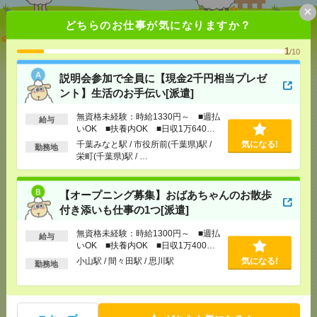
×
どちらのお仕事が気になりますか？
説明会参加で全員に【現金2千円相当プレゼント】生
活のお手伝い[派遣]
1
/10
[給 与]
無資格未経験：時給1330円～ ■週払い
説明会参加で全員に【現金2千円相当プレゼ
OK ■扶養内OK ■日収1万640円以上
ント】生活のお手伝い[派遣]
[交通費]
交通費全額支給
気になる！
無資格未経験：時給1330円～ ■週払
[勤務地]
千葉みなと駅
/
市役所前(千葉県)駅
/
栄町
給与
いOK ■扶養内OK ■日収1万640円
(千葉県)駅
/
…
以上
千葉みなと駅 / 市役所前(千葉県)駅 /
気になる!
勤務地
栄町(千葉県)駅 / …
【オープニング募集】おばあちゃんのお散歩付き添
いも仕事の1つ[派遣]
【オープニング募集】おばあちゃんのお散歩
[給 与]
無資格未経験：時給1300円～ ■週払い
付き添いも仕事の1つ[派遣]
OK ■扶養内OK ■日収1万400円以上
[交通費]
交通費全額支給（ガソリン代もOK！）
無資格未経験：時給1300円～ ■週払
気になる！
給与
いOK ■扶養内OK ■日収1万400円
[勤務地]
小山駅
/
間々田駅
/
思川駅
以上
小山駅 / 間々田駅 / 思川駅
気になる!
勤務地
【シフト自由・現金手渡しOK】iPhoneなどスマホの
充電を繋げるだけ！[派遣]