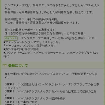
テンプスタッフでは、登録スタッフの皆さまに安心してはたらいていただく
ため、
社会保険・定期健康診断をはじめとした福利厚生を取り揃えています。
有給休暇は全日・半日の2種類が取得可能、
その他、産前産後・育児休業など各種休暇制度があります。
皆さまの日常をサポートする家事支援や、
休日を彩る旅行や各種施設が割引になる優待サービスをご用意！
~テンプスタッフに登録している方へのお得な優待サービス~
ポイント！
■ファッションレンタルアプリ「メチャカリ」
└パーソルテンプスタッフ限定特典あり！
■海外国内の旅行や宿泊割引
■ハウスクリーニング、ベビーシッターサービス、スポーツクラブなどもお
得に
登録について
★お仕事のご紹介にはパーソルテンプスタッフへのご登録が必要となりま
す。
STEP１：エン派遣またはエンバイトからパーソルテンプスタッフのお仕事
にエントリー
STEP２：パーソルテンプスタッフからメールまたは電話にて登録のご案
内
STEP３：パーソルテンプスタッフへ登録手続き
STEP４：お仕事のご紹介