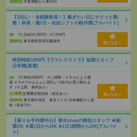
[勤務地]
木更津駅から車20分
【日払い・未経験歓迎！】稼ぎたい日にサクッと勤
務！単発・週1日～自由シフトの軽作業[アルバイト]
[給 与]
日給10,305円～37,204円
[勤務地]
東京都世田谷区豪徳寺
気になる！
特別時給1800円【ヴァレクストラ】短期スタッフ
日本橋[派遣]
[給 与]
時給1800円 ※ご経験・スキルにより優
遇 スマホでかんたんに前払いで給与が受け取れま
す（※上限、条件あり）
[交通費]
交通費全額支給（規定あり）
気になる！
[勤務地]
東京都中央区 東京メトロ 日本橋駅から直
結（徒歩1分）
【座り＆手作業中心】香水shopの梱包スタッフ ★副
業OK ★週1日からOK ★1日1時間からOK[アルバイ
ト]