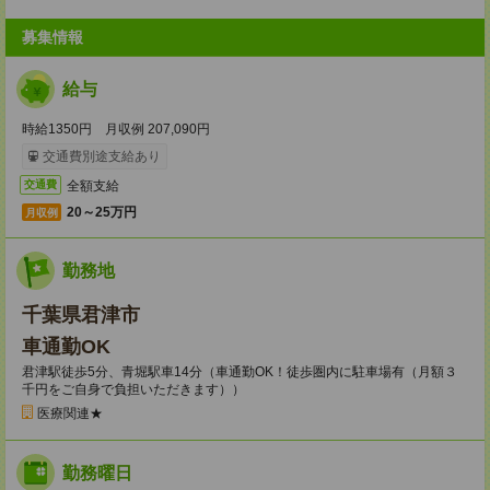
募集情報
給与
時給1350円 月収例 207,090円
交通費別途支給あり
全額支給
交通費
20～25万円
月収例
勤務地
千葉県君津市
車通勤OK
君津駅徒歩5分、青堀駅車14分（車通勤OK！徒歩圏内に駐車場有（月額３
千円をご自身で負担いただきます））
医療関連★
勤務曜日