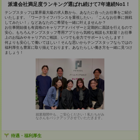
派遣会社満足度ランキング選ばれ続けて7年連続No1！
テンプスタッフは業界最大級の求人数から、あなたに合ったお仕事をご紹介
いたします。「ワークライフバランスを重視したい」「こんなお仕事に挑戦
してみたい！」などあなたのご希望を一緒に叶えませんか？
お仕事開始後も有資格のキャリアアドバイザーと定期的に面談を行えるので
安心。もちろんテンプスタッフ専用アプリから気軽な相談も大歓迎！お仕事
上のお悩みやキャリアのご相談、いつでも全力でサポートいたします！
何よりも安心して働いてほしい！そんな思いからテンプスタッフならではの
福利厚生も豊富に取り揃えております。あなたらしい働き方を一緒に見つけ
ましょう！
就業期間中も、ご安心ください！私たちがみ
なさんをバックアップさせていただきます。
待遇・福利厚生