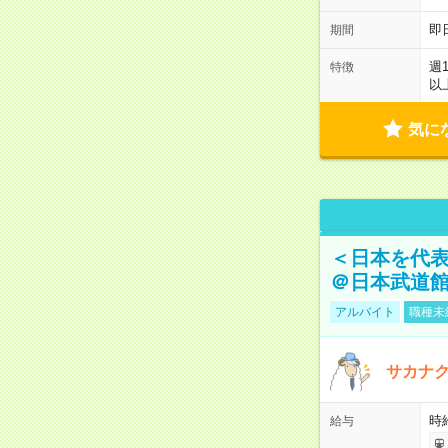
即
期間
週
特徴
以
気に
＜日本を代
＠日本武道
アルバイト
職種未
サカナク
時
給与