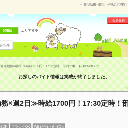
≪在宅勤務×週2日≫時給1700円！
会員登録
エリア変更
関東版
望条件
在宅勤務×週2日≫時給1700円！17:30定時！部内サポート(109288382）
お探しのバイト情報は掲載が終了しました。
N
務×週2日≫時給1700円！17:30定時！
験OK
ブランクOK
WEB登録・面接OK