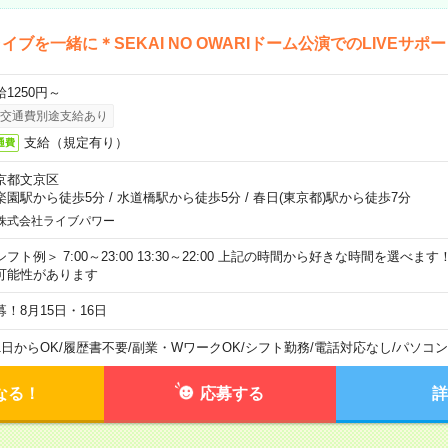
イブを一緒に＊SEKAI NO OWARIドーム公演でのLIVEサポ
給1250円～
交通費別途支給あり
支給（規定有り）
通費
京都文京区
楽園駅から徒歩5分
/
水道橋駅から徒歩5分
/
春日(東京都)駅から徒歩7分
株式会社ライブパワー
シフト例＞ 7:00～23:00 13:30～22:00 上記の時間から好きな時間を選べま
可能性があります
募！8月15日・16日
1日からOK
/
履歴書不要
/
副業・WワークOK
/
シフト勤務
/
電話対応なし
/
パソコン
なる！
応募する
詳