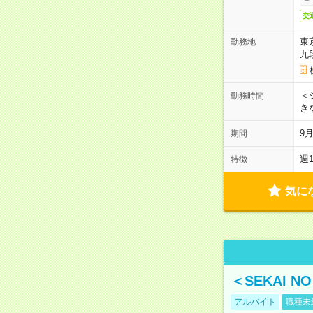
交
東
勤務地
九
＜シ
勤務時間
き
9
期間
週
特徴
気に
＜SEKAI 
アルバイト
職種未