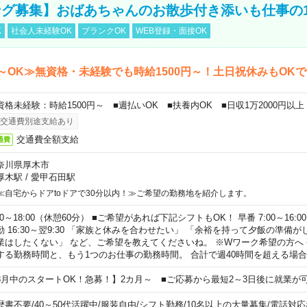
グ募集】おばあちゃんのお散歩付き添いも仕事の
K
社会人未経験OK
ブランクOK
WEB登録・面接OK
～OK≫無資格・未経験でも時給1500円～！土日祝休みもOK
資格未経験：時給1500円～ ■週払いOK ■扶養内OK ■日収1万2000円以上
交通費別途支給あり
交通費全額支給
通費
奈川県厚木市
厚木駅
/
愛甲石田駅
≪自宅からドアtoドアで30分以内！≫ご希望の勤務地を紹介します。
00～18:00（休憩60分） ■ご希望があれば下記シフトもOK！ 早番 7:00～16:00 遅
勤 16:30～翌9:30 「家族と休みを合わせたい」 「余裕を持って夕飯の準備
業はしたくない」 など、ご希望を教えてくださいね。 ※Wワーク希望の方へ
する勤務時間と、もう1つのお仕事の勤務時間。 合計で週40時間を超える場
8月中のスタートOK！急募！】2カ月～ ■ご応募から最短2～3日後に就業が
歴書不要
/
40～50代活躍中
/
服装自由
/
シフト勤務
/
10名以上の大量募集
/
電話対応