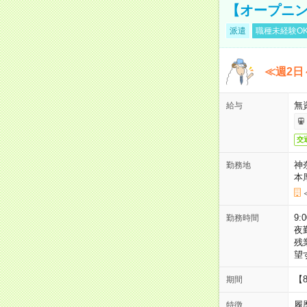
【オープニン
派遣
職種未経験O
≪週2日
無
給与
交
神
勤務地
本
9:
勤務時間
夜
残
望
【
期間
履
特徴