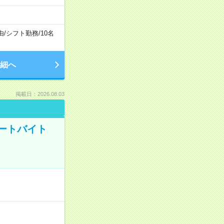
由
/
シフト勤務
/
10名
細へ
掲載日：2026.08.03
ートバイト