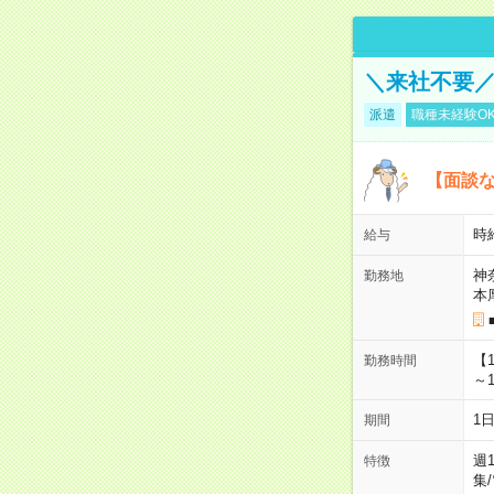
＼来社不要／
派遣
職種未経験O
【面談な
時給
給与
神
勤務地
本
【
勤務時間
～1
1
期間
週
特徴
集
/