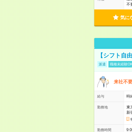
不
気に
【シフト自由
派遣
職種未経験O
来社不要
時
給与
東
勤務地
新
9:
勤務時間