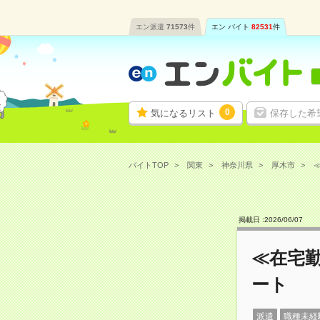
エン派遣
71573
件
エン バイト
82531
件
0
気になるリスト
保存した希
バイトTOP
関東
神奈川県
厚木市
≪
掲載日 :
2026
/
06
/
07
≪在宅勤
ート
派遣
職種未経