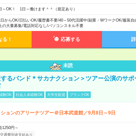
日～OK！ 1日～働けます＾＾（規定あり）
1日からOK
/
日払いOK
/
履歴書不要
/
40～50代活躍中
/
副業・WワークOK
/
服装自
上の大量募集
/
電話対応なし
/
パソコンスキル不要
なる！
応募する
詳
未読
表するバンド＊サカナクション＞ツアー公演のサポ
館
経験OK
社会人未経験OK
大学生歓迎
ブランクOK
ションのアリーナツアー＠日本武道館／9月8日～9日
給1250円～
交通費別途支給あり