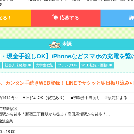
要
なる！
応募する
詳
未読
・現金手渡しOK】iPhoneなどスマホの充電を繋
K
社会人未経験OK
大学生歓迎
ブランクOK
WEB登録・面接OK
、カンタン手続きWEB登録！ LINEでサクッと翌日振り込み
給1414円～ ▼日払いOK（規定あり） ■初勤務手当あり ※規定による
京都新宿区
宿駅から徒歩
/
新宿三丁目駅から徒歩
/
高田馬場駅から徒歩
/
…
物流企業
00～18:00