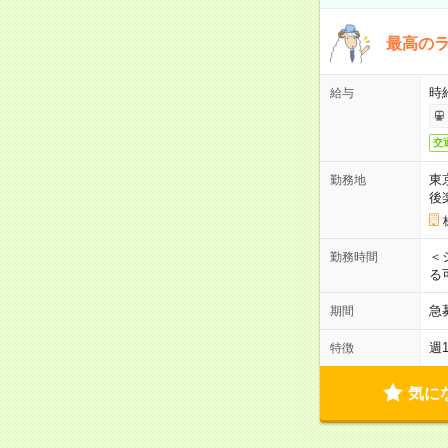
最高のラ
時
給与
交
東
勤務地
後
＜
勤務時間
る
急
期間
週
特徴
気に