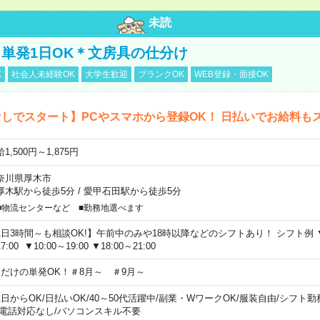
未読
単発1日OK＊文房具の仕分け
K
社会人未経験OK
大学生歓迎
ブランクOK
WEB登録・面接OK
しでスタート】PCやスマホから登録OK！ 日払いでお給料も
1,500円～1,875円
奈川県厚木市
厚木駅から徒歩5分
/
愛甲石田駅から徒歩5分
■物流センターなど ■勤務地選べます
1日3時間～も相談OK!】午前中のみや18時以降などのシフトあり！ シフト例 ▼9:00
7:00 ▼10:00～19:00 ▼18:00～21:00
日だけの単発OK！＃8月～ ＃9月～
1日からOK
/
日払いOK
/
40～50代活躍中
/
副業・WワークOK
/
服装自由
/
シフト勤
電話対応なし
/
パソコンスキル不要