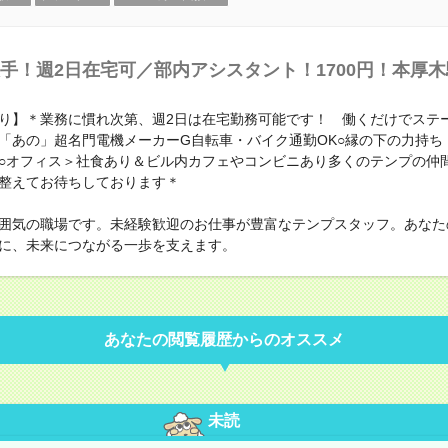
手！週2日在宅可／部内アシスタント！1700円！本厚
り】＊業務に慣れ次第、週2日は在宅勤務可能です！ 働くだけでステ
「あの」超名門電機メーカーG自転車・バイク通勤OK○縁の下の力持ち
○オフィス＞社食あり＆ビル内カフェやコンビニあり多くのテンプの仲
整えてお待ちしております＊
囲気の職場です。未経験歓迎のお仕事が豊富なテンプスタッフ。あなた
に、未来につながる一歩を支えます。
あなたの閲覧履歴からのオススメ
未読