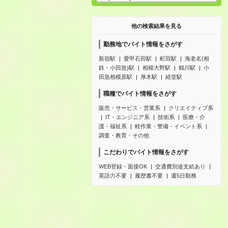
他の検索結果を見る
勤務地でバイト情報をさがす
新宿駅
愛甲石田駅
町田駅
海老名(相
鉄・小田急)駅
相模大野駅
鶴川駅
小
田急相模原駅
厚木駅
経堂駅
職種でバイト情報をさがす
販売・サービス・営業系
クリエイティブ系
IT・エンジニア系
技術系
医療・介
護・福祉系
軽作業・警備・イベント系
調査・教育・その他
こだわりでバイト情報をさがす
WEB登録・面接OK
交通費別途支給あり
英語力不要
履歴書不要
週5日勤務