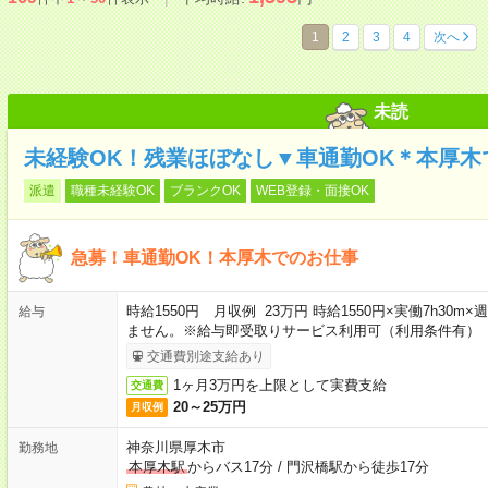
1
2
3
4
次へ
未読
未経験OK！残業ほぼなし▼車通勤OK＊本厚木
派遣
職種未経験OK
ブランクOK
WEB登録・面接OK
急募！車通勤OK！本厚木でのお仕事
時給1550円 月収例 23万円 時給1550円×実働7h30
給与
ません。※給与即受取りサービス利用可（利用条件有）
交通費別途支給あり
1ヶ月3万円を上限として実費支給
交通費
20～25万円
月収例
神奈川県厚木市
勤務地
本厚木駅
からバス17分
/
門沢橋駅から徒歩17分