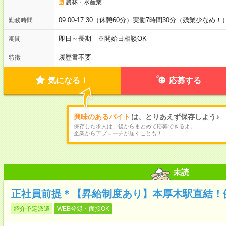
農林・水産業
09:00-17:30（休憩60分）実働7時間30分（残業少なめ！
勤務時間
即日～長期 ※開始日相談OK
期間
履歴書不要
特徴
気になる！
応募する
興味のあるバイト
は、とりあえず保存しよう♪
保存した求人は、後からまとめて応募できるよ。
企業からアプローチが届くことも！
未読
正社員前提＊【昇給制度あり】本厚木駅直結！
紹介予定派遣
WEB登録・面接OK