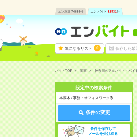
エン派遣
74686
件
エン バイト
82531
件
0
気になるリスト
保存した希
バイトTOP
関東
神奈川のアルバイト・バイ
設定中の検索条件
本厚木 / 事務・オフィスワーク系
条件の変更
条件を保存して
メールを受け取る