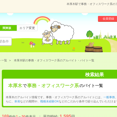
本厚木駅で事務・オフィスワーク系の
会員登録
エリア変更
関東版
望条件
ト一覧
本厚木駅の事務・オフィスワーク系のアルバイト・バイト一覧
検索結果
本厚木
事務・オフィスワーク系
で
のバイト一覧
本厚木のアルバイト情報です。事務・オフィスワーク系のアルバイトには、
一般事務
らに、
単発
などの期間や、
職種未経験OK
などのこだわり条件で絞り込んでいただけま
1,595
169
平均時給:
円
件中
1
～
50
件表示