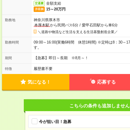
全額支給
交通費
15～20万円
月収例
神奈川県厚木市
勤務地
本厚木駅
から民間バス6分
/
愛甲石田駅から車6分
＼道路や物流など生活を支える生活基盤創造企業／
09:00～16:00(実働6時間 休憩1時間) ※定時は8：3
勤務時間
す。
【急募】即日～長期 ※8月～！
期間
履歴書不要
特徴
気になる！
応募する
こちらの条件も追加しません
今が狙い目！急募