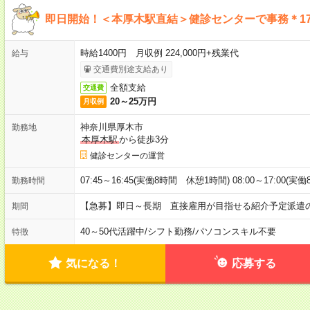
即日開始！＜本厚木駅直結＞健診センターで事務＊1
時給1400円 月収例 224,000円+残業代
給与
交通費別途支給あり
全額支給
交通費
20～25万円
月収例
神奈川県厚木市
勤務地
本厚木駅
から徒歩3分
健診センターの運営
07:45～16:45(実働8時間 休憩1時間) 08:00～17:00(
勤務時間
【急募】即日～長期 直接雇用が目指せる紹介予定派遣
期間
40～50代活躍中
/
シフト勤務
/
パソコンスキル不要
特徴
気になる！
応募する