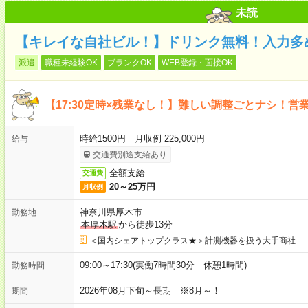
未読
【キレイな自社ビル！】ドリンク無料！入力多
派遣
職種未経験OK
ブランクOK
WEB登録・面接OK
【17:30定時×残業なし！】難しい調整ごとナシ！営
時給1500円 月収例 225,000円
給与
交通費別途支給あり
全額支給
交通費
20～25万円
月収例
神奈川県厚木市
勤務地
本厚木駅
から徒歩13分
＜国内シェアトップクラス★＞計測機器を扱う大手商社
09:00～17:30(実働7時間30分 休憩1時間)
勤務時間
2026年08月下旬～長期 ※8月～！
期間