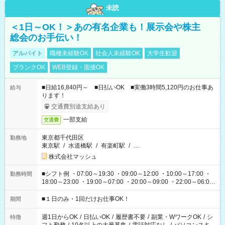
未読
＜1日～OK！＞あの有名企業も！展示会や株主
総会のお手伝い！
アルバイト
職種未経験OK
社会人未経験OK
大学生歓迎
ブランクOK
WEB登録・面接OK
■日給16,840円～ ■日払いOK ■実働3時間5,120円のお仕事あ
給与
ります！
交通費別途支給あり
一部支給
交通費
東京都千代田区
勤務地
東京駅
/
水道橋駅
/
有楽町駅
/
…
株式会社マッシュ
■シフト例 ・07:00～19:30 ・09:00～12:00 ・10:00～17:00 ・
勤務時間
18:00～23:00 ・19:00～07:00 ・20:00～09:00 ・22:00～06:00
etc ★最短で3時間で5,120円のお仕事から 15時間で2万円近く稼
げるお仕事も！ ご希望のお時間に合わせてご紹介！ ※シフトは
■１日のみ・1回だけお仕事OK！
期間
現場によって異なります。 ※勿論、休憩時間はあるのでご安心
ください！
週1日からOK
/
日払いOK
/
履歴書不要
/
副業・WワークOK
/
シ
特徴