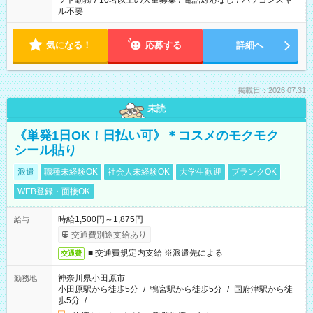
フト勤務
/
10名以上の大量募集
/
電話対応なし
/
パソコンスキ
ル不要
気になる！
応募する
詳細へ
掲載日：2026.07.31
未読
《単発1日OK！日払い可》＊コスメのモクモク
シール貼り
派遣
職種未経験OK
社会人未経験OK
大学生歓迎
ブランクOK
WEB登録・面接OK
時給1,500円～1,875円
給与
交通費別途支給あり
■ 交通費規定内支給 ※派遣先による
交通費
神奈川県小田原市
勤務地
小田原駅から徒歩5分
/
鴨宮駅から徒歩5分
/
国府津駅から徒
歩5分
/
…