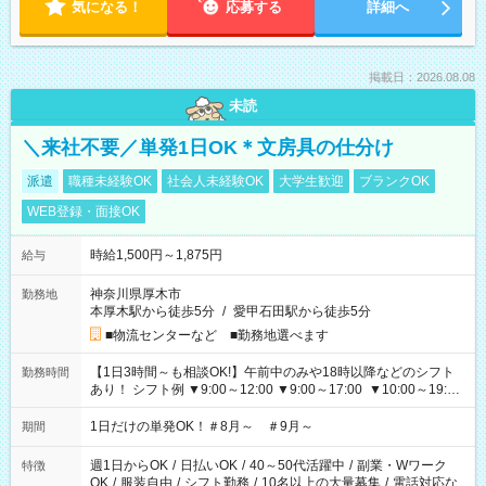
気になる！
応募する
詳細へ
掲載日：2026.08.08
未読
＼来社不要／単発1日OK＊文房具の仕分け
派遣
職種未経験OK
社会人未経験OK
大学生歓迎
ブランクOK
WEB登録・面接OK
時給1,500円～1,875円
給与
神奈川県厚木市
勤務地
本厚木駅から徒歩5分
/
愛甲石田駅から徒歩5分
■物流センターなど ■勤務地選べます
【1日3時間～も相談OK!】午前中のみや18時以降などのシフト
勤務時間
あり！ シフト例 ▼9:00～12:00 ▼9:00～17:00 ▼10:00～19:00
▼18:00～21:00
1日だけの単発OK！＃8月～ ＃9月～
期間
週1日からOK
/
日払いOK
/
40～50代活躍中
/
副業・Wワーク
特徴
OK
/
服装自由
/
シフト勤務
/
10名以上の大量募集
/
電話対応な