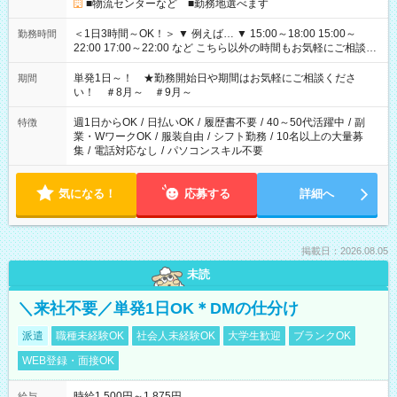
■物流センターなど ■勤務地選べます
＜1日3時間～OK！＞ ▼ 例えば… ▼ 15:00～18:00 15:00～
勤務時間
22:00 17:00～22:00 など こちら以外の時間もお気軽にご相談く
ださい！
単発1日～！ ★勤務開始日や期間はお気軽にご相談くださ
期間
い！ ＃8月～ ＃9月～
週1日からOK
/
日払いOK
/
履歴書不要
/
40～50代活躍中
/
副
特徴
業・WワークOK
/
服装自由
/
シフト勤務
/
10名以上の大量募
集
/
電話対応なし
/
パソコンスキル不要
気になる！
応募する
詳細へ
掲載日：2026.08.05
未読
＼来社不要／単発1日OK＊DMの仕分け
派遣
職種未経験OK
社会人未経験OK
大学生歓迎
ブランクOK
WEB登録・面接OK
時給1,500円～1,875円
給与