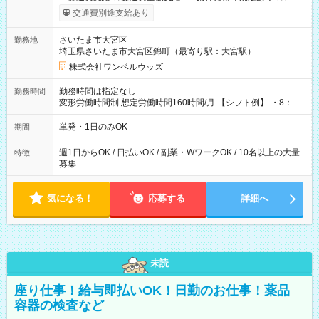
いOK！（規定あり） ┗働いたその日に現金GET♪ お仕事後はコ
交通費別途支給あり
ンビニATMから 日払い分を引き落とせます！ 【試用期間】試
用期間なし
さいたま市大宮区
勤務地
埼玉県さいたま市大宮区錦町（最寄り駅：大宮駅）
株式会社ワンベルウッズ
勤務時間は指定なし
勤務時間
変形労働時間制 想定労働時間160時間/月 【シフト例】 ・8：00
～21：00
単発・1日のみOK
期間
週1日からOK / 日払いOK / 副業・WワークOK / 10名以上の大量
特徴
募集
気になる！
応募する
詳細へ
未読
座り仕事！給与即払いOK！日勤のお仕事！薬品
容器の検査など