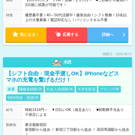
【8月中のスタートOK！急募！】2カ月～ ■ご応募から最短2～
期間
ね。 ※Wワーク希望の方へ 今ご覧のお仕事で希望する勤務時間
3日後に就業が可能です！
と、もう1つのお仕事の勤務時間。 合計で週40時間を超える場
合は応募できません。
履歴書不要
/
40～50代活躍中
/
服装自由
/
シフト勤務
/
10名以
特徴
上の大量募集
/
電話対応なし
/
パソコンスキル不要
気になる！
応募する
詳細へ
掲載日：2026.08.07
未読
【シフト自由・現金手渡しOK】iPhoneなどス
マホの充電を繋げるだけ！
派遣
職種未経験OK
社会人未経験OK
大学生歓迎
ブランクOK
WEB登録・面接OK
時給1414円～ ▼日払いOK（規定あり） ■初勤務手当あり
給与
※規定による
東京都新宿区
勤務地
新宿駅から徒歩
/
新宿三丁目駅から徒歩
/
高田馬場駅から徒歩
/
…