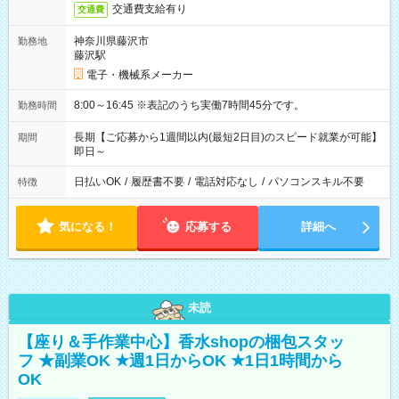
交通費支給有り
交通費
神奈川県藤沢市
勤務地
藤沢駅
電子・機械系メーカー
8:00～16:45 ※表記のうち実働7時間45分です。
勤務時間
長期【ご応募から1週間以内(最短2日目)のスピード就業が可能】
期間
即日～
日払いOK
/
履歴書不要
/
電話対応なし
/
パソコンスキル不要
特徴
気になる！
応募する
詳細へ
未読
【座り＆手作業中心】香水shopの梱包スタッ
フ ★副業OK ★週1日からOK ★1日1時間から
OK