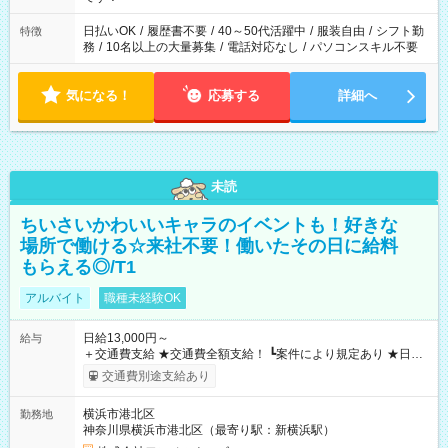
日払いOK
/
履歴書不要
/
40～50代活躍中
/
服装自由
/
シフト勤
特徴
務
/
10名以上の大量募集
/
電話対応なし
/
パソコンスキル不要
気になる！
応募する
詳細へ
未読
ちいさいかわいいキャラのイベントも！好きな
場所で働ける☆来社不要！働いたその日に給料
もらえる◎/T1
アルバイト
職種未経験OK
日給13,000円～
給与
＋交通費支給 ★交通費全額支給！ ┗案件により規定あり ★日払
いOK！（規定あり） ┗働いたその日に現金GET♪ お仕事後はコ
交通費別途支給あり
ンビニATMから 日払い分を引き落とせます！ 【試用期間】試
用期間なし
横浜市港北区
勤務地
神奈川県横浜市港北区（最寄り駅：新横浜駅）