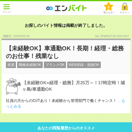
0
メニュー
気になる！
ログイン
お探しのバイト情報は掲載が終了しました。
掲載日 :2026
/
05
/
19
No.TEMPGT26-0097367
【未経験OK】車通勤OK！長期！経理・総務
のお仕事！残業なし
派遣
職種未経験OK
ブランクOK
WEB登録・面接OK
【未経験OK×経理・総務】月25万～！17時定時！城
ヶ島/車通勤OK
社員の方からのOJTあり！未経験から管理部門で働くチャンス！
...も
っとみる
あなたの閲覧履歴からのオススメ