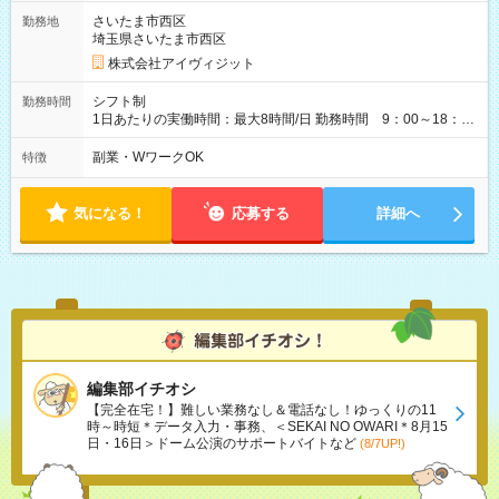
さいたま市西区
勤務地
埼玉県さいたま市西区
株式会社アイヴィジット
シフト制
勤務時間
1日あたりの実働時間：最大8時間/日 勤務時間 9：00～18：
00(実働8h、休憩1h) 土日祝含む週3日～OK、シフト制 ※もちろ
ん週5日勤務もOK♪ 勤務期間：2026年8月12日～9月9日※リスト
副業・WワークOK
特徴
全件完了で業務終了
気になる！
応募する
詳細へ
編集部イチオシ
【完全在宅！】難しい業務なし＆電話なし！ゆっくりの11
時～時短＊データ入力・事務、＜SEKAI NO OWARI＊8月15
日・16日＞ドーム公演のサポートバイトなど
(8/7UP!)