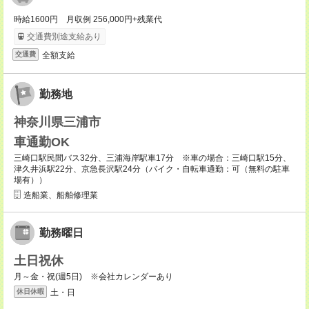
時給1600円 月収例 256,000円+残業代
交通費別途支給あり
全額支給
交通費
勤務地
神奈川県三浦市
車通勤OK
三崎口駅民間バス32分、三浦海岸駅車17分 ※車の場合：三崎口駅15分、
津久井浜駅22分、京急長沢駅24分（バイク・自転車通勤：可（無料の駐車
場有））
造船業、船舶修理業
勤務曜日
土日祝休
月～金・祝(週5日) ※会社カレンダーあり
土・日
休日休暇