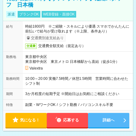
フ 日本橋
派遣
ブランクOK
WEB登録・面接OK
時給1800円 ※ご経験・スキルにより優遇 スマホでかんたんに
給与
前払いで給与が受け取れます（※上限、条件あり）
交通費別途支給あり
交通費全額支給（規定あり）
交通費
東京都中央区
勤務地
東京都中央区 東京メトロ 日本橋駅から直結（徒歩1分）
Valextra
10:00～20:00 実働7.5時間／休憩1.5時間 営業時間に合わせた
勤務時間
シフト制
3か月程度の短期予定 ※開始日はお気軽にご相談ください
期間
副業・WワークOK
/
シフト勤務
/
パソコンスキル不要
特徴
気になる！
応募する
詳細へ