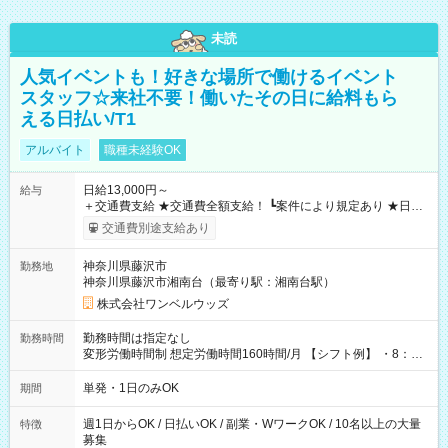
未読
人気イベントも！好きな場所で働けるイベント
スタッフ☆来社不要！働いたその日に給料もら
える日払い/T1
アルバイト
職種未経験OK
日給13,000円～
給与
＋交通費支給 ★交通費全額支給！ ┗案件により規定あり ★日払
いOK！（規定あり） ┗働いたその日に現金GET♪ お仕事後はコ
交通費別途支給あり
ンビニATMから 日払い分を引き落とせます！ 【試用期間】試
用期間なし
神奈川県藤沢市
勤務地
神奈川県藤沢市湘南台（最寄り駅：湘南台駅）
株式会社ワンベルウッズ
勤務時間は指定なし
勤務時間
変形労働時間制 想定労働時間160時間/月 【シフト例】 ・8：00
～21：00
単発・1日のみOK
期間
週1日からOK / 日払いOK / 副業・WワークOK / 10名以上の大量
特徴
募集