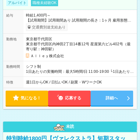
アルバイト
職種未経験OK
時給1,400円～
給与
【試用期間】試用期間あり 試用期間の長さ：1ヶ月 雇用形態、
給与は本採用時と同じです。
交通費別途支給あり
東京都千代田区
勤務地
東京都千代田区内神田2丁目14番12号 星屋第六ビル402号（最
寄り駅：神田駅）
Ａｌｌｅｙ株式会社
シフト制
勤務時間
1日あたりの実働時間：最大5時間/日 11:00-19:00 └1日あたりの
実働時間：1-5時間 └上記の時間帯内であれば、いつでも勤務可
能！ └平日・土曜日の中で、お好きな曜日でご勤務いただけま
週1日からOK / 日払いOK / 副業・WワークOK
特徴
す！ 【シフト例】 ・11:00～14:00 ・16:30～19:00 ・13:00～
18:00 などのように、自由な働き方が可能なお仕事です！
気になる！
応募する
詳細へ
未読
特別時給1800円【ヴァレクストラ】短期スタッ