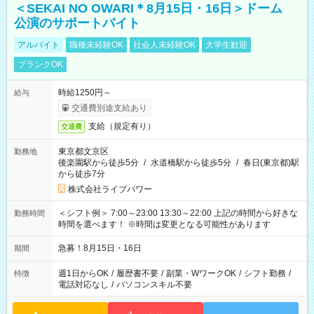
＜SEKAI NO OWARI＊8月15日・16日＞ドーム
公演のサポートバイト
アルバイト
職種未経験OK
社会人未経験OK
大学生歓迎
ブランクOK
時給1250円～
給与
交通費別途支給あり
支給（規定有り）
交通費
東京都文京区
勤務地
後楽園駅から徒歩5分
/
水道橋駅から徒歩5分
/
春日(東京都)駅
から徒歩7分
株式会社ライブパワー
＜シフト例＞ 7:00～23:00 13:30～22:00 上記の時間から好きな
勤務時間
時間を選べます！ ※時間は変更となる可能性があります
急募！8月15日・16日
期間
週1日からOK
/
履歴書不要
/
副業・WワークOK
/
シフト勤務
/
特徴
電話対応なし
/
パソコンスキル不要