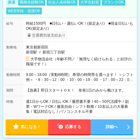
派遣
職種未経験OK
社会人未経験OK
大学生歓迎
ブランクOK
WEB登録・面接OK
時給1500円 ■日払い・週払いOK！(規定あり) ■現金日払いも
給与
OK(規定あり)
交通費別途支給あり
東京都新宿区
勤務地
新宿駅
/
新宿三丁目駅
大手物流会社（年齢不問／「無理なく続けられる」と好評の
職場です！）
9:00～18:00（実動8時間） 希望の時間帯を選べます！ ＜シフト
勤務時間
例＞ ・8：30～12：00 ・10：00～19：00 ・17：00～22：00
・13：00～22：00 ・22：00～翌6：00 など
【急募】即日スタートＯＫ！ 単発1日のみから働けます。
期間
週1日からOK
/
日払いOK
/
履歴書不要
/
40～50代活躍中
/
副
特徴
業・WワークOK
/
服装自由
/
シフト勤務
/
10名以上の大量募
集
/
電話対応なし
/
パソコンスキル不要
気になる！
応募する
詳細へ