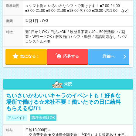
＜シフト例＞ いろいろなシフトで働けます！ ■7:00-24:00
勤務時間
■8:00-21:00 ■9:00-21:00 ■18:00-翌7:00 ■20:30-翌11:00 など
単発1日～OK!
期間
週1日からOK
/
日払いOK
/
履歴書不要
/
40～50代活躍中
/
副
特徴
業・WワークOK
/
服装自由
/
シフト勤務
/
電話対応なし
/
パソ
コンスキル不要
気になる！
応募する
詳細へ
未読
ちいさいかわいいキャラのイベントも！好きな
場所で働ける☆来社不要！働いたその日に給料
もらえる◎/T1
アルバイト
職種未経験OK
日給13,000円～
給与
＋交通費支給 ★交通費全額支給！ ┗案件により規定あり ★日払