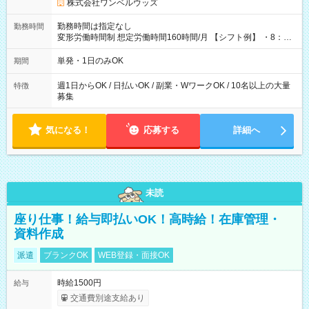
株式会社ワンベルウッズ
勤務時間は指定なし
勤務時間
変形労働時間制 想定労働時間160時間/月 【シフト例】 ・8：00
～21：00
単発・1日のみOK
期間
週1日からOK / 日払いOK / 副業・WワークOK / 10名以上の大量
特徴
募集
気になる！
応募する
詳細へ
未読
座り仕事！給与即払いOK！高時給！在庫管理・
資料作成
派遣
ブランクOK
WEB登録・面接OK
時給1500円
給与
交通費別途支給あり