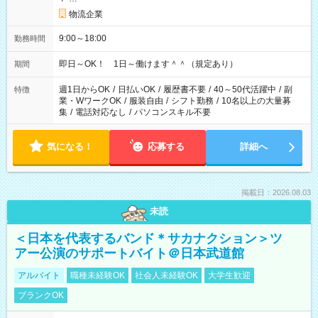
物流企業
9:00～18:00
勤務時間
即日～OK！ 1日～働けます＾＾（規定あり）
期間
週1日からOK
/
日払いOK
/
履歴書不要
/
40～50代活躍中
/
副
特徴
業・WワークOK
/
服装自由
/
シフト勤務
/
10名以上の大量募
集
/
電話対応なし
/
パソコンスキル不要
気になる！
応募する
詳細へ
掲載日：2026.08.03
未読
＜日本を代表するバンド＊サカナクション＞ツ
アー公演のサポートバイト＠日本武道館
アルバイト
職種未経験OK
社会人未経験OK
大学生歓迎
ブランクOK