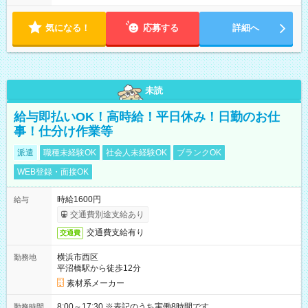
気になる！
応募する
詳細へ
未読
給与即払いOK！高時給！平日休み！日勤のお仕
事！仕分け作業等
派遣
職種未経験OK
社会人未経験OK
ブランクOK
WEB登録・面接OK
時給1600円
給与
交通費別途支給あり
交通費支給有り
交通費
横浜市西区
勤務地
平沼橋駅から徒歩12分
素材系メーカー
8:00～17:30 ※表記のうち実働8時間です。
勤務時間