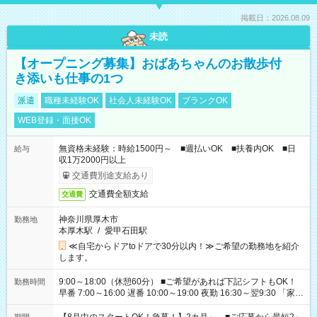
掲載日：2026.08.09
未読
【オープニング募集】おばあちゃんのお散歩付
き添いも仕事の1つ
派遣
職種未経験OK
社会人未経験OK
ブランクOK
WEB登録・面接OK
無資格未経験：時給1500円～ ■週払いOK ■扶養内OK ■日
給与
収1万2000円以上
交通費別途支給あり
交通費全額支給
交通費
神奈川県厚木市
勤務地
本厚木駅
/
愛甲石田駅
≪自宅からドアtoドアで30分以内！≫ご希望の勤務地を紹介
します。
9:00～18:00（休憩60分） ■ご希望があれば下記シフトもOK！
勤務時間
早番 7:00～16:00 遅番 10:00～19:00 夜勤 16:30～翌9:30 「家族
と休みを合わせたい」 「余裕を持って夕飯の準備がしたい」
「できれば残業はしたくない」 など、ご希望を教えてください