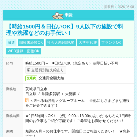
掲載日：2026.08.08
未読
【時給1500円＆日払いOK】9人以下の施設で料
理や洗濯などのお手伝い！
派遣
職種未経験OK
社会人未経験OK
大学生歓迎
ブランクOK
WEB登録・面接OK
時給1500円～ ■日払いOK（規定あり）※即日払い不可
給与
交通費別途支給あり
交通費全額支給
交通費
茨城県日立市
勤務地
日立駅
/
常陸多賀駅
/
大甕駅
/
…
＜選べる勤務地＞グループホーム ※他にもさまざまな施設
をご紹介できます！
★1日5時間～OK！ （例）9:00～18:00のあいだ もちろん1日8時
勤務時間
間のお仕事もご紹介可能です！ご希望をお聞かせください！★
家庭の都合でお休みが必要な場合も遠慮なくご相談ください。
※週最低15時間以上の勤務が必要です
短期2ヵ月～のお仕事です。開始日はご相談ください！ ★急募
期間
です！