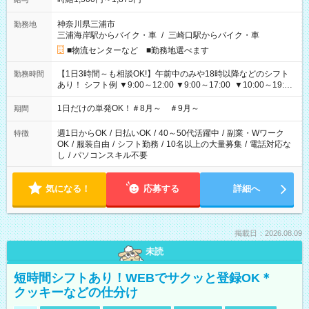
神奈川県三浦市
勤務地
三浦海岸駅からバイク・車
/
三崎口駅からバイク・車
■物流センターなど ■勤務地選べます
【1日3時間～も相談OK!】午前中のみや18時以降などのシフト
勤務時間
あり！ シフト例 ▼9:00～12:00 ▼9:00～17:00 ▼10:00～19:00
▼18:00～21:00
1日だけの単発OK！＃8月～ ＃9月～
期間
週1日からOK
/
日払いOK
/
40～50代活躍中
/
副業・Wワーク
特徴
OK
/
服装自由
/
シフト勤務
/
10名以上の大量募集
/
電話対応な
し
/
パソコンスキル不要
気になる！
応募する
詳細へ
掲載日：2026.08.09
未読
短時間シフトあり！WEBでサクッと登録OK＊
クッキーなどの仕分け