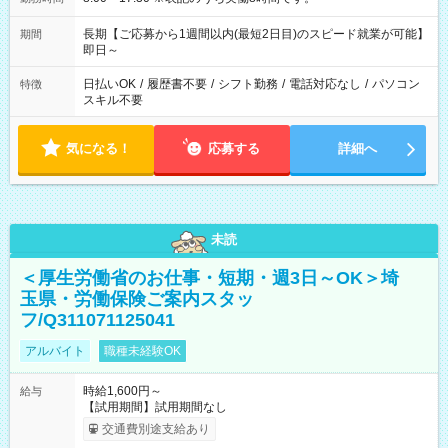
長期【ご応募から1週間以内(最短2日目)のスピード就業が可能】
期間
即日～
日払いOK
/
履歴書不要
/
シフト勤務
/
電話対応なし
/
パソコン
特徴
スキル不要
気になる！
応募する
詳細へ
未読
＜厚生労働省のお仕事・短期・週3日～OK＞埼
玉県・労働保険ご案内スタッ
フ/Q311071125041
アルバイト
職種未経験OK
時給1,600円～
給与
【試用期間】試用期間なし
交通費別途支給あり