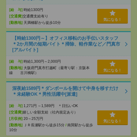
[給 与]
時給1300円
[交通費]
交通費支給有り
気になる！
[勤務地]
天満橋駅から徒歩10分
【時給1300円～】オフィス移転のお手伝いスタッフ
＊2か月間の短期バイト＊掃除、軽作業など／門真市
[アルバイト]
[給 与]
時給1,300円～2,000円
[勤務地]
大阪府門真市打越町（最寄り駅：京阪本
気になる！
線 古川橋駅）
深夜給1589円＊ダンボールを開けて中身を移すだけ
＊未経験OK＊男性活躍中[派遣]
[給 与]
1,271円 ～1,589円 ＊日払いOK
[交通費]
嬉しい全額支給（社内規定あり）
[月収例]
20～25万円
気になる！
[勤務地]
ＪＲ長瀬駅から徒歩15分
/
南巽駅から徒歩
10分