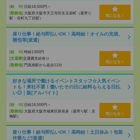
[給 与]
日給16,500円～
[勤務地]
大阪府大阪市天王寺区生玉前町（最寄り
気になる！
駅：谷町九丁目駅）
座り仕事！給与即払いOK！高時給！オイルの充填、
梱包等[派遣]
[給 与]
時給1300円
[交通費]
交通費支給有り
気になる！
[勤務地]
門真南駅から徒歩12分
好きな場所で働けるイベントスタッフ☆人気イベン
トも！来社不要！働いたその日に給料もらえる日払
い◎｜阪[アルバイト]
[給 与]
日給16,500円～
[勤務地]
大阪府大阪市城東区新喜多（最寄り駅：京
気になる！
橋駅）
座り仕事！給与即払いOK！高時給！土日休み！包装
作業など[派遣]