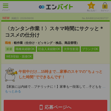
0
メニュー
気になる！
ログイン
NEW
掲載日 :2026
/
08
/
06
No.BAIB8110428GT27
〈カンタン作業！〉スキマ時間にサクッと＊
コスメの仕分け
職種：
軽作業（仕分け・ピッキング・検品、商品管理）
派遣
職種未経験OK
社会人未経験OK
大学生歓迎
ブランクOK
WEB登録・面接OK
午前中だけ…15時まで…家事のスキマの“ちょっと
した時間”でできるんです！
【家族には内緒で…プチリッチに！】家事も一段落して…子どもを
...
もっとみる
応募ページへ