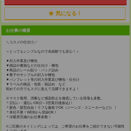
気になる！
お仕事の概要
＼コスメの仕分け／
＜とってもシンプルなので未経験でも安心！＞
▼封入作業及び梱包
▼雑誌や書籍などの仕分け・梱包
▼商品のシール貼り・パック詰め
▼冊子やサンプルの封入や梱包
▼パンフレット等の封入作業及び梱包・仕分け
▼ラベルの検品・包装・箱詰め など
初めての方でもスグに覚えて活躍できますよ！
※マスク着用、消毒など感染防止を徹底している現場も多数。
＊日払い・週払いOK(2～3営業日後振込)！
＊髪色・髪型自由！ラフな服装でOK（ジーンズ・スニーカーなど)）！
＊来社不要！WEBから登録OK！
＊冷暖房完備のお仕事多数！
※ご応募のタイミングによっては、ご希望のお仕事をご紹介できない可能性