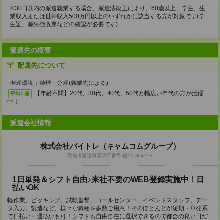
※30日以内の派遣就業する場合、派遣法改正により、60歳以上、学生、生
業収入または世帯収入500万円以上のいずれかに該当する方が対象です(学
生証、源泉徴収票などの確認が必要です)
派遣先の概要
配属先について
喫煙環境：禁煙・分煙(就業先による)
【年齢不問】20代、30代、40代、50代と幅広い年代の方が活躍
平均年齢
中！
派遣会社情報
株式会社バイトレ（キャムコムグループ）
労働者派遣事業許可番号:般13-304758
1日単発＆シフト自由♪来社不要のWEB登録実施中！日
払いOK
軽作業、ピッキング、試験監督、コールセンター、イベントスタッフ、デー
タ入力、製造など、様々な職種を多数ご用意！そのほとんどが短期・単発系
で日払い・週払いも可！シフトも自由自在に選択できるので都合の良い日だ