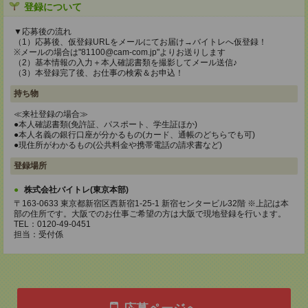
登録について
▼応募後の流れ
（1）応募後、仮登録URLをメールにてお届け→バイトレへ仮登録！
※メールの場合は"81100@cam-com.jp"よりお送りします
（2）基本情報の入力＋本人確認書類を撮影してメール送信♪
（3）本登録完了後、お仕事の検索＆お申込！
持ち物
≪来社登録の場合≫
●本人確認書類(免許証、パスポート、学生証ほか)
●本人名義の銀行口座が分かるもの(カード、通帳のどちらでも可)
●現住所がわかるもの(公共料金や携帯電話の請求書など)
登録場所
株式会社バイトレ(東京本部)
〒163-0633 東京都新宿区西新宿1-25-1 新宿センタービル32階 ※上記は本
部の住所です。大阪でのお仕事ご希望の方は大阪で現地登録を行います。
TEL：0120-49-0451
担当：受付係