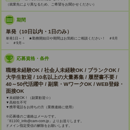
（就業先により異なるため、ご希望をお聞かせください）
期間
単発（10日以内・1日のみ）
単発1日～！ ★勤務開始日や期間はお気軽にご相談ください！ ＃8月
～ ＃9月～
応募資格・条件
職種未経験OK / 社会人未経験OK / ブランクOK /
大学生歓迎 / 10名以上の大量募集 / 履歴書不要 /
40～50代活躍中 / 副業・WワークOK / WEB登録・
面接OK
▼未経験OK！（副業歓迎☆）
▼高校生不可
▼携帯電話をお持ちの方（業務連絡に使用）
※応募後のご連絡はメールです。
「81100_info@cam-com.jp」よりお送りします。
ドメイン指定受信の解除をお願いします。