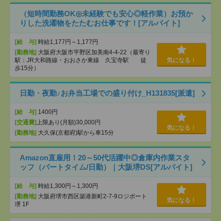
（短時間勤務OK◎未経験でも安心◎軽作業）お預か
りした洗濯物をたたむお仕事です！[アルバイト]
[給 与]
時給1,177円～1,177円
[勤務地]
大阪府大阪市平野区加美南4-4-22（最寄り
駅：JR大和路線・おおさか東線 久宝寺駅 徒
気になる！
歩15分）
日勤・夜勤♪お弁当工場での盛り付け_H131835[派遣]
[給 与]
1400円
[交通費]
上限あり(月額)30,000円
気になる！
[勤務地]
大久保(京都府)駅から車15分
Amazon直雇用！20～50代活躍中◎倉庫内作業スタ
ッフ（パートタイム/日勤）｜大阪堺DS[アルバイト]
[給 与]
時給1,300円～1,300円
[勤務地]
大阪府堺市西区築港新町2-7-9ロジポート
気になる！
堺 1F