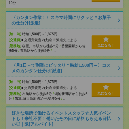
10分
〈カンタン作業！〉スキマ時間にサクッと＊お菓子
の仕分け[派遣]
[給 与]
時給1,500円～1,875円
[交通費]
■ 交通費規定内支給 ※派遣先による
気になる！
[勤務地]
寝屋川市駅から徒歩5分
/
香里園駅から徒
歩5分
/
萱島駅から徒歩5分
/
…
〈月1日～で副業にピッタリ＊時給1,500円～〉コス
メのカンタン仕分け[派遣]
[給 与]
時給1,500円～1,875円
[交通費]
■ 交通費規定内支給 ※派遣先による
気になる！
[勤務地]
布施駅から徒歩5分
/
鴻池新田駅から徒歩5
分
/
瓢箪山(大阪府)駅から徒歩5分
/
…
好きな場所で働けるイベントスタッフ☆人気イベン
トも！来社不要！働いたその日に給料もらえる日払
い◎｜阪[アルバイト]