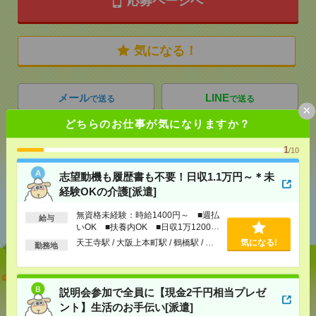
応募ページへ
気になる！
メール
LINE
で送る
で送る
×
どちらのお仕事が気になりますか？
シェア
ツイート
ブックマーク
1
/10
志望動機も履歴書も不要！日収1.1万円～＊未
経験OKの介護[派遣]
あなたの閲覧履歴からの
おすすめ
無資格未経験：時給1400円～ ■週払
給与
いOK ■扶養内OK ■日収1万1200円
以上
天王寺駅 / 大阪上本町駅 / 鶴橋駅 / …
気になる!
勤務地
志望動機も履歴書も不要！日収1.1万円～＊未経験OK
の介護[派遣]
説明会参加で全員に【現金2千円相当プレゼ
ント】生活のお手伝い[派遣]
[給 与]
無資格未経験：時給1400円～ ■週払い