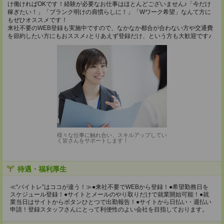
け働ければOKです！経験が必要なお仕事はほとんどございません♪「今だけ
稼ぎたい！」「ブランク明けの肩慣らしに！」「Wワーク希望」なんて方に
もぜひオススメです！
来社不要のWEB登録も実施中ですので、なかなか都合が合わない方や交通費
を節約したい方にもおススメ♪とりあえず登録だけ、という方も大歓迎です♪
様々な仕事に触れ合い、スキルアップしてい
く皆さんをサポートします！
待遇・福利厚生
≪“バイトレ”はココが違う！≫●来社不要でWEBから登録！●希望勤務日を
スケジュール登録！●サイトとメールのやり取りだけで就業開始可能！●就
業当日はサイトからボタンひとつで出勤報告！●サイトから日払い・週払い
申請！登録スタッフさんにとって利便性のよい会社を目指しております。