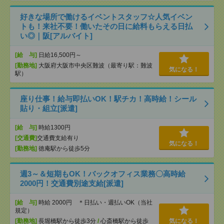
好きな場所で働けるイベントスタッフ☆人気イベン
トも！来社不要！働いたその日に給料もらえる日払
い◎｜阪[アルバイト]
[給 与]
日給16,500円～
[勤務地]
大阪府大阪市中央区難波（最寄り駅：難波
気になる！
駅）
座り仕事！給与即払いOK！駅チカ！高時給！シール
貼り・組立[派遣]
[給 与]
時給1300円
[交通費]
交通費支給有り
気になる！
[勤務地]
徳庵駅から徒歩5分
週3～＆短期もOK！バックオフィス業務〇高時給
2000円！交通費別途支給[派遣]
[給 与]
時給 2000円 ＊日払い・週払いOK（当社
規定）
[勤務地]
長堀橋駅から徒歩3分
/
心斎橋駅から徒歩
気になる！