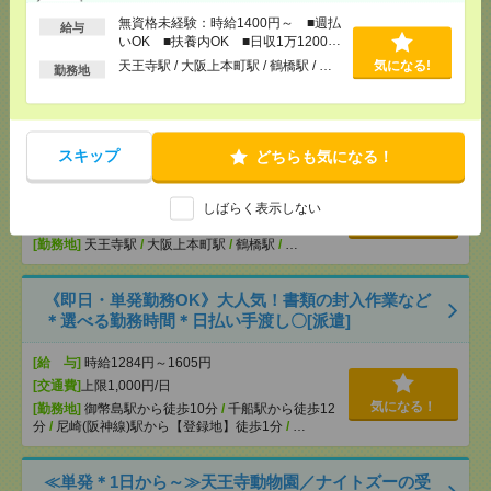
OK ■扶養内OK ■日収1万1200円以上
無資格未経験：時給1400円～ ■週払
給与
[交通費]
交通費全額支給
いOK ■扶養内OK ■日収1万1200円
気になる！
以上
[勤務地]
天王寺駅
/
大阪上本町駅
/
鶴橋駅
/
…
天王寺駅 / 大阪上本町駅 / 鶴橋駅 / …
気になる!
勤務地
説明会参加で全員に【現金2千円相当プレゼント】生
活のお手伝い[派遣]
スキップ
どちらも気になる！
[給 与]
無資格未経験：時給1400円～ ■週払い
OK ■扶養内OK ■日収1万1200円以上
しばらく表示しない
[交通費]
交通費全額支給
気になる！
[勤務地]
天王寺駅
/
大阪上本町駅
/
鶴橋駅
/
…
《即日・単発勤務OK》大人気！書類の封入作業など
＊選べる勤務時間＊日払い手渡し〇[派遣]
[給 与]
時給1284円～1605円
[交通費]
上限1,000円/日
気になる！
[勤務地]
御幣島駅から徒歩10分
/
千船駅から徒歩12
分
/
尼崎(阪神線)駅から【登録地】徒歩1分
/
…
≪単発＊1日から～≫天王寺動物園／ナイトズーの受