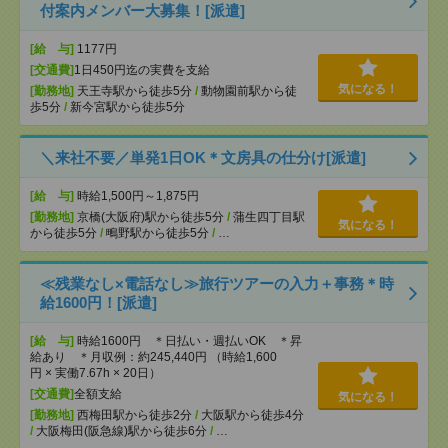
付案内メンバー大募集！[派遣]
[給 与]
1177円
[交通費]
1日450円迄の実費を支給
気になる！
[勤務地]
天王寺駅から徒歩5分
/
動物園前駅から徒
歩5分
/
新今宮駅から徒歩5分
＼来社不要／単発1日OK＊文房具の仕分け[派遣]
[給 与]
時給1,500円～1,875円
[勤務地]
京橋(大阪府)駅から徒歩5分
/
蒲生四丁目駅
気になる！
から徒歩5分
/
鴫野駅から徒歩5分
/
…
≪残業なし×電話なし≫旅行ツアーの入力＋事務＊時
給1600円！[派遣]
[給 与]
時給1600円 ＊日払い・週払いOK ＊昇
給あり ＊月収例：約245,440円 （時給1,600
円 × 実働7.67h × 20日）
[交通費]
全額支給
気になる！
[勤務地]
西梅田駅から徒歩2分
/
大阪駅から徒歩4分
/
大阪梅田(阪急線)駅から徒歩6分
/
…