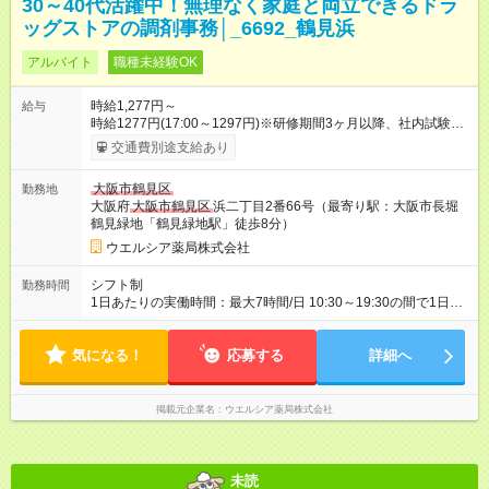
30～40代活躍中！無理なく家庭と両立できるドラ
ッグストアの調剤事務│_6692_鶴見浜
アルバイト
職種未経験OK
時給1,277円～
給与
時給1277円(17:00～1297円)※研修期間3ヶ月以降、社内試験に
よる更新判定あり 社内試験合格後、時給＋50～100円の昇給あ
交通費別途支給あり
り （大学生は＋20円） 試用期間あり：入社日から3ヶ月間／本
採用と待遇は変わりません。 【試用期間】試用期間あり 試用期
大阪市鶴見区
勤務地
間の長さ：3ヶ月 雇用形態、給与は本採用時と同じです。
大阪府
大阪市鶴見区
浜二丁目2番66号（最寄り駅：大阪市長堀
鶴見緑地「鶴見緑地駅」徒歩8分）
ウエルシア薬局株式会社
シフト制
勤務時間
1日あたりの実働時間：最大7時間/日 10:30～19:30の間で1日7
時間の勤務 ☆週4～5日の勤務 ※勤務曜日応相談 ☆未経験・無資
格可
気になる！
応募する
詳細へ
掲載元企業名
ウエルシア薬局株式会社
未読