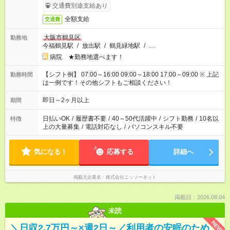
交通費別途支給あり
全額支給
交通費
大阪市鶴見区
勤務地
今福鶴見駅
/
放出駅
/
鶴見緑地駅
/
…
病院 ★勤務地選べます！
【シフト例】 07:00～16:00 09:00～18:00 17:00～09:00 ※ 上記
勤務時間
は一例です！その他シフトもご相談ください！
即日～2ヶ月以上
期間
日払いOK
/
履歴書不要
/
40～50代活躍中
/
シフト勤務
/
10名以
特徴
上の大量募集
/
電話対応なし
/
パソコンスキル不要
気になる！
応募する
詳細へ
掲載元企業名
株式会社ニッソーネット
掲載日：2026.08.04
未読
NEW
＼日収2.7万円～×週2日～／利用者の安眠のため