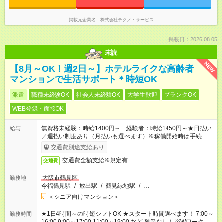
掲載元企業名
株式会社テクノ・サービス
掲載日：2026.08.05
未読
NEW
【8月～OK！週2日～】ホテルライクな高齢者
マンションで生活サポート＊時短OK
派遣
職種未経験OK
社会人未経験OK
大学生歓迎
ブランクOK
WEB登録・面接OK
無資格未経験：時給1400円～ 経験者：時給1450円～★日払い
給与
／週払い制度あり（月払いも選べます）※稼働開始時は手続き完
了次第のお支払いとなります。
交通費別途支給あり
交通費全額支給※規定有
交通費
大阪市鶴見区
勤務地
今福鶴見駅
/
放出駅
/
鶴見緑地駅
/
…
＜シニア向けマンション＞
★1日4時間～の時短シフトOK ★スタート時間選べます！ 7:00～
勤務時間
16:00 9:00～17:00 11:00～19:00 など 残業なし！ ※Wワークの