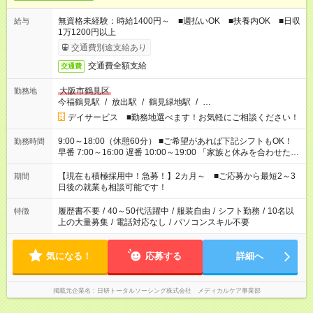
無資格未経験：時給1400円～ ■週払いOK ■扶養内OK ■日収
給与
1万1200円以上
交通費別途支給あり
交通費全額支給
交通費
大阪市鶴見区
勤務地
今福鶴見駅
/
放出駅
/
鶴見緑地駅
/
…
デイサービス ■勤務地選べます！お気軽にご相談ください！
9:00～18:00（休憩60分） ■ご希望があれば下記シフトもOK！
勤務時間
早番 7:00～16:00 遅番 10:00～19:00 「家族と休みを合わせた
い」 「余裕を持って夕飯の準備がしたい」 「できれば残業はし
たくない」 など、ご希望を教えてくださいね。 ※Wワーク希望
【現在も積極採用中！急募！】2カ月～ ■ご応募から最短2～3
期間
の方へ 今ご覧のお仕事で希望する勤務時間と、もう1つのお仕事
日後の就業も相談可能です！
の勤務時間。 合計で週40時間を超える場合は応募できません。
履歴書不要
/
40～50代活躍中
/
服装自由
/
シフト勤務
/
10名以
特徴
上の大量募集
/
電話対応なし
/
パソコンスキル不要
気になる！
応募する
詳細へ
掲載元企業名
日研トータルソーシング株式会社 メディカルケア事業部