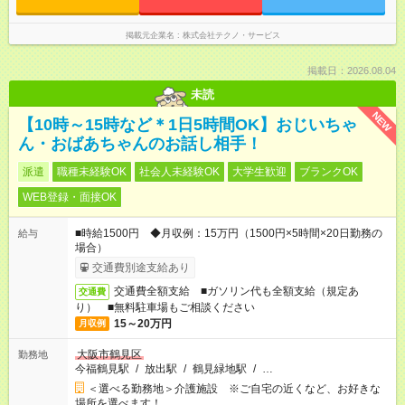
掲載元企業名
株式会社テクノ・サービス
掲載日：2026.08.04
未読
NEW
【10時～15時など＊1日5時間OK】おじいちゃ
ん・おばあちゃんのお話し相手！
派遣
職種未経験OK
社会人未経験OK
大学生歓迎
ブランクOK
WEB登録・面接OK
■時給1500円 ◆月収例：15万円（1500円×5時間×20日勤務の
給与
場合）
交通費別途支給あり
交通費全額支給 ■ガソリン代も全額支給（規定あ
交通費
り） ■無料駐車場もご相談ください
15～20万円
月収例
大阪市鶴見区
勤務地
今福鶴見駅
/
放出駅
/
鶴見緑地駅
/
…
＜選べる勤務地＞介護施設 ※ご自宅の近くなど、お好きな
場所を選べます！