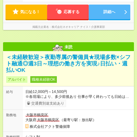
気になる！
応募する
詳細へ
掲載元企業名
株式会社ネオキャリア ナイス！介護事業部
未読
＜未経験歓迎＞夜勤専属の警備員★現場多数×シフ
ト融通◎週3日～理想の働き方を実現♪日払い・週
払いOK
アルバイト
職種未経験OK
日給12,000円～14,500円
給与
※各現場により、多少前後あり 仕事が早く終わっても日給は保
証されます。 【試用期間】試用期間なし
交通費別途支給あり
大阪市鶴見区
勤務地
大阪府
大阪市鶴見区
（最寄り駅：放出駅）
株式会社アクト警備保障