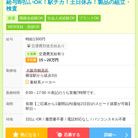
給与即払いOK！駅チカ！土日休み！製品の組立・
検査
派遣
職種未経験OK
社会人未経験OK
ブランクOK
WEB登録・面接OK
時給1300円
給与
交通費別途支給あり
交通費支給有り
交通費
15～20万円
月収例
大阪市鶴見区
勤務地
横堤駅から徒歩3分
素材系メーカー
9:00～17:00 ※表記のうち実働7時間です。
勤務時間
長期【ご応募から1週間以内(最短2日目)のスピード就業が可能】
期間
即日～
日払いOK
/
履歴書不要
/
電話対応なし
/
パソコンスキル不要
特徴
気になる！
応募する
詳細へ