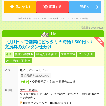
気になる！
応募する
詳細へ
掲載元企業名
日研トータルソーシング株式会社 メディカルケア事業部
掲載日：2026.08.05
未読
NEW
〈月1日～で副業にピッタリ＊時給1,500円～〉
文房具のカンタン仕分け
派遣
職種未経験OK
社会人未経験OK
大学生歓迎
ブランクOK
WEB登録・面接OK
時給1,500円～1,875円
給与
交通費別途支給あり
■ 交通費規定内支給 ※派遣先による
交通費
大阪市鶴見区
勤務地
今福鶴見駅から徒歩5分
/
放出駅から徒歩5分
/
鶴見緑地駅か
ら徒歩5分
/
…
■物流センターなど ■勤務地選べます