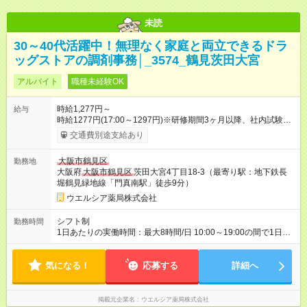
未読
30～40代活躍中！無理なく家庭と両立できるドラ
ッグストアの調剤事務│_3574_鶴見茨田大宮
アルバイト
職種未経験OK
時給1,277円～
給与
時給1277円(17:00～1297円)※研修期間3ヶ月以降、社内試験に
よる更新判定あり 社内試験合格後、時給＋50～100円の昇給あ
交通費別途支給あり
り （大学生は＋20円） 試用期間あり：入社日から3ヶ月間／本
採用と待遇は変わりません。 【試用期間】試用期間あり 試用期
大阪市鶴見区
勤務地
間の長さ：3ヶ月 雇用形態、給与は本採用時と同じです。
大阪府
大阪市鶴見区
茨田大宮4丁目18-3（最寄り駅：地下鉄長
堀鶴見緑地線「門真南駅」徒歩9分）
ウエルシア薬局株式会社
シフト制
勤務時間
1日あたりの実働時間：最大8時間/日 10:00～19:00の間で1日8
時間の勤務 ☆週4～5日の勤務 ※勤務曜日応相談 ☆未経験・無資
格可
気になる！
応募する
詳細へ
掲載元企業名
ウエルシア薬局株式会社