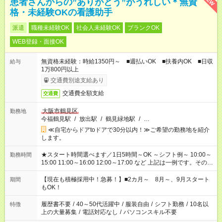
患者さんからの”ありがとう”がうれしい＊無資
格・未経験OKの看護助手
派遣
職種未経験OK
社会人未経験OK
ブランクOK
WEB登録・面接OK
無資格未経験：時給1350円～ ■週払いOK ■扶養内OK ■日収
給与
1万800円以上
交通費別途支給あり
交通費全額支給
交通費
大阪市鶴見区
勤務地
今福鶴見駅
/
放出駅
/
鶴見緑地駅
/
…
≪自宅からドアtoドアで30分以内！≫ご希望の勤務地を紹介
します。
★スタート時間選べます／1日5時間～OK ～シフト例～ 10:00～
勤務時間
15:00 11:00～16:00 12:00～17:00 など 上記は一例です。その他
シフトもご相談ください。 ※Wワークの場合当社と合わせて法
定労働時間が週40時間を超えなければOKです。
【現在も積極採用中！急募！】■2カ月～ 8月～、9月スタート
期間
もOK！
履歴書不要
/
40～50代活躍中
/
服装自由
/
シフト勤務
/
10名以
特徴
上の大量募集
/
電話対応なし
/
パソコンスキル不要