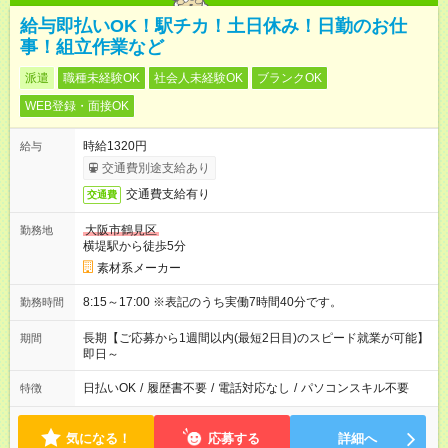
給与即払いOK！駅チカ！土日休み！日勤のお仕
事！組立作業など
派遣
職種未経験OK
社会人未経験OK
ブランクOK
WEB登録・面接OK
時給1320円
給与
交通費別途支給あり
交通費支給有り
交通費
大阪市鶴見区
勤務地
横堤駅から徒歩5分
素材系メーカー
8:15～17:00 ※表記のうち実働7時間40分です。
勤務時間
長期【ご応募から1週間以内(最短2日目)のスピード就業が可能】
期間
即日～
日払いOK
/
履歴書不要
/
電話対応なし
/
パソコンスキル不要
特徴
気になる！
応募する
詳細へ