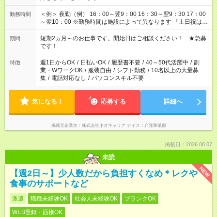
＜例＞ 夜勤（例） 16：00～翌9：00 16：30～翌9：30 17：00
勤務時間
～翌10：00 ※勤務時間は施設によって異なります 「土日祝は休
みたい」 「しっかり稼ぎたい」 「もう少し遅い時間から始めた
い」など ご希望にあったお仕事をご案内いたします。 ※未経験
短期2ヵ月～のお仕事です。開始日はご相談ください！ ★急募
期間
の方の場合は1～2ヶ月間は日中での仕事を経験いただき、 お
です！
仕事に慣れてからの夜勤になります。 ★家庭の都合でお休みが
必要な場合も遠慮なくご相談ください。
週1日からOK
/
日払いOK
/
履歴書不要
/
40～50代活躍中
/
副
特徴
業・WワークOK
/
服装自由
/
シフト勤務
/
10名以上の大量募
集
/
電話対応なし
/
パソコンスキル不要
気になる！
応募する
詳細へ
掲載元企業名
株式会社ネオキャリア ナイス！介護事業部
掲載日：2026.08.07
未読
NEW
【週2日～】少人数だから負担すくなめ＊レクや
食事のサポートなど
派遣
職種未経験OK
社会人未経験OK
ブランクOK
WEB登録・面接OK