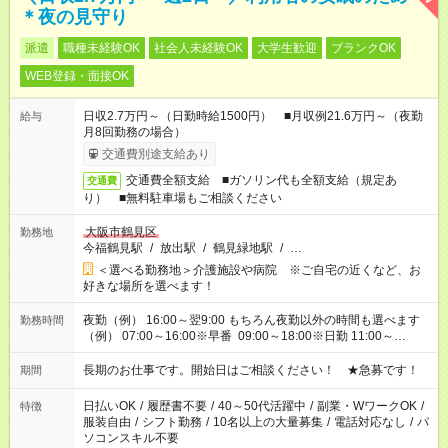
＊夜の見守り
派遣
職種未経験OK
社会人未経験OK
大学生歓迎
ブランクOK
WEB登録・面接OK
日収2.7万円～（日勤時給1500円） ■月収例21.6万円～（夜勤
給与
月8回勤務の場合）
交通費別途支給あり
交通費全額支給 ■ガソリン代も全額支給（規定あ
交通費
り） ■無料駐車場もご相談ください
大阪市鶴見区
勤務地
今福鶴見駅
/
放出駅
/
鶴見緑地駅
/
…
＜選べる勤務地＞介護施設や病院 ※ご自宅の近くなど、お
好きな場所を選べます！
夜勤（例） 16:00～翌9:00 もちろん夜勤以外の時間も選べます
勤務時間
（例） 07:00～16:00※早番 09:00～18:00※日勤 11:00～
20:00※遅番 ※時間は、固定・選べる施設もあるので、ご希望が
あれば調整できます！ ※シフト制。勤務地により実働時間が異
長期のお仕事です。開始日はご相談ください！ ★急募です！
期間
なります。★家庭の都合でお休みが必要な場合も遠慮なくご相談
ください。
日払いOK
/
履歴書不要
/
40～50代活躍中
/
副業・WワークOK
/
特徴
服装自由
/
シフト勤務
/
10名以上の大量募集
/
電話対応なし
/
パ
ソコンスキル不要