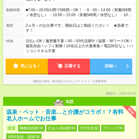
■7:00～20:00の間で5時間～OK！ ・9：00～14:00（実働5時間
勤務時間
／休憩なし） ・10:00～15:00（実働5時間／休憩なし） ・10:00
～16:00（実働5時間／休憩1時間） ・7：00～12:00（実働5時間
／休憩なし） ・12:00～17:00（実働5時間／休憩1時間） など ※
2ヵ月～のお仕事です。開始日はご相談ください！ ★急募で
期間
シフト制／上記は一例です。 ご希望をお聞かせください。
す！
日払いOK
/
履歴書不要
/
40～50代活躍中
/
副業・WワークOK
/
特徴
服装自由
/
シフト勤務
/
10名以上の大量募集
/
電話対応なし
/
パ
ソコンスキル不要
気になる！
応募する
詳細へ
掲載元企業名
株式会社ネオキャリア ナイス！介護事業部
掲載日：2026.08.04
未読
NEW
温泉・ペット・音楽…と介護がコラボ！？有料
老人ホームでお仕事
派遣
職種未経験OK
社会人未経験OK
大学生歓迎
ブランクOK
WEB登録・面接OK