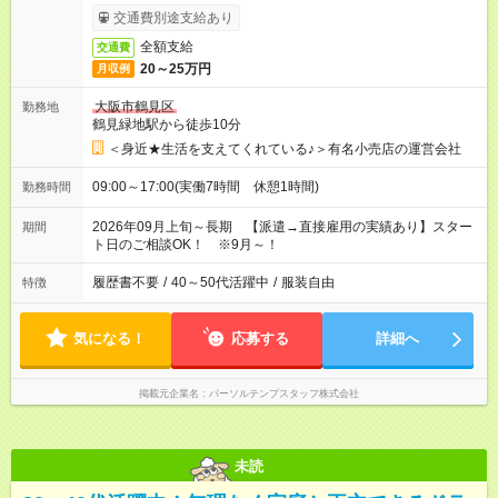
交通費別途支給あり
全額支給
交通費
20～25万円
月収例
大阪市鶴見区
勤務地
鶴見緑地駅から徒歩10分
＜身近★生活を支えてくれている♪＞有名小売店の運営会社
09:00～17:00(実働7時間 休憩1時間)
勤務時間
2026年09月上旬～長期 【派遣→直接雇用の実績あり】スター
期間
ト日のご相談OK！ ※9月～！
履歴書不要
/
40～50代活躍中
/
服装自由
特徴
気になる！
応募する
詳細へ
掲載元企業名
パーソルテンプスタッフ株式会社
未読