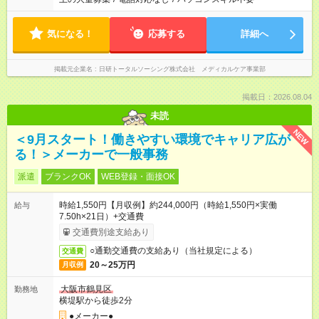
気になる！
応募する
詳細へ
掲載元企業名
日研トータルソーシング株式会社 メディカルケア事業部
掲載日：2026.08.04
未読
NEW
＜9月スタート！働きやすい環境でキャリア広が
る！＞メーカーで一般事務
派遣
ブランクOK
WEB登録・面接OK
時給1,550円【月収例】約244,000円（時給1,550円×実働
給与
7.50h×21日）+交通費
交通費別途支給あり
○通勤交通費の支給あり（当社規定による）
交通費
20～25万円
月収例
大阪市鶴見区
勤務地
横堤駅から徒歩2分
●メーカー●