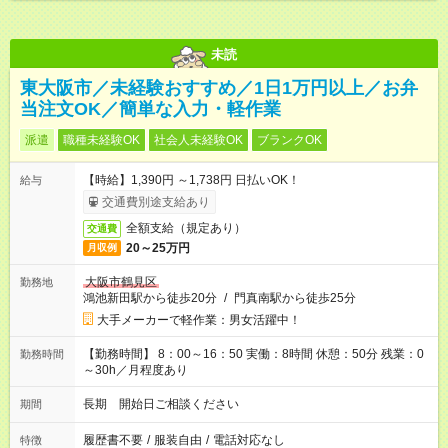
未読
東大阪市／未経験おすすめ／1日1万円以上／お弁
当注文OK／簡単な入力・軽作業
派遣
職種未経験OK
社会人未経験OK
ブランクOK
【時給】1,390円 ～1,738円 日払いOK！
給与
交通費別途支給あり
全額支給（規定あり）
交通費
20～25万円
月収例
大阪市鶴見区
勤務地
鴻池新田駅から徒歩20分
/
門真南駅から徒歩25分
大手メーカーで軽作業：男女活躍中！
【勤務時間】 8：00～16：50 実働：8時間 休憩：50分 残業：0
勤務時間
～30h／月程度あり
長期 開始日ご相談ください
期間
履歴書不要
/
服装自由
/
電話対応なし
特徴