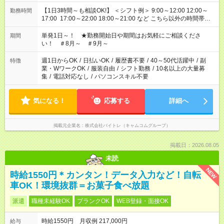
【1日3時間～も相談OK!】 ＜シフト例＞ 9:00～12:00 12:00～
勤務時間
17:00 17:00～22:00 18:00～21:00 など こちら以外の時間帯も
お気軽にご相談ください！
単発1日～！ ★勤務開始日や期間はお気軽にご相談くださ
期間
い！ ＃8月～ ＃9月～
週1日からOK
/
日払いOK
/
履歴書不要
/
40～50代活躍中
/
副
特徴
業・WワークOK
/
服装自由
/
シフト勤務
/
10名以上の大量募
集
/
電話対応なし
/
パソコンスキル不要
気になる！
応募する
詳細へ
掲載元企業名
株式会社バイトレ（キャムコムグループ）
掲載日：2026.08.05
未読
NEW
時給1550円＊カンタン！データ入力など！自転
車OK！環境抜群＝お菓子食べ放題
派遣
職種未経験OK
ブランクOK
WEB登録・面接OK
時給1550円 月収例 217,000円
給与