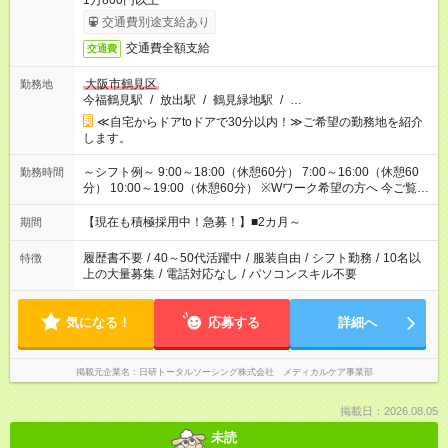
1万800円以上
交通費別途支給あり
交通費全額支給
交通費
大阪市鶴見区
勤務地
今福鶴見駅
/
放出駅
/
鶴見緑地駅
/
…
≪自宅からドアtoドアで30分以内！≫ご希望の勤務地を紹介
します。
～シフト例～ 9:00～18:00（休憩60分） 7:00～16:00（休憩60
勤務時間
分） 10:00～19:00（休憩60分） ※Wワーク希望の方へ 今ご覧の
お仕事で希望する勤務時間と、もう1つのお仕事の勤務時間の合
計が 週40時間を超えなければOKです。
【現在も積極採用中！急募！】■2カ月～
期間
履歴書不要
/
40～50代活躍中
/
服装自由
/
シフト勤務
/
10名以
特徴
上の大量募集
/
電話対応なし
/
パソコンスキル不要
気になる！
応募する
詳細へ
掲載元企業名
日研トータルソーシング株式会社 メディカルケア事業部
掲載日：2026.08.05
未読