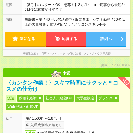
「できれば残業はしたくない」 など、ご希望を教えてください
【8月中のスタートOK！急募！】2カ月～ ■ご応募から最短2～
期間
ね。 ※Wワーク希望の方へ 今ご覧のお仕事で希望する勤務時間
3日後に就業が可能です！
と、もう1つのお仕事の勤務時間。 合計で週40時間を超える場
合は応募できません。
履歴書不要
/
40～50代活躍中
/
服装自由
/
シフト勤務
/
10名以
特徴
上の大量募集
/
電話対応なし
/
パソコンスキル不要
気になる！
応募する
詳細へ
掲載元企業名
日研トータルソーシング株式会社 メディカルケア事業部
掲載日：2026.08.06
未読
NEW
〈カンタン作業！〉スキマ時間にサクッと＊コ
スメの仕分け
派遣
職種未経験OK
社会人未経験OK
大学生歓迎
ブランクOK
WEB登録・面接OK
時給1,500円～1,875円
給与
交通費別途支給あり
■ 交通費規定内支給 ※派遣先による
交通費