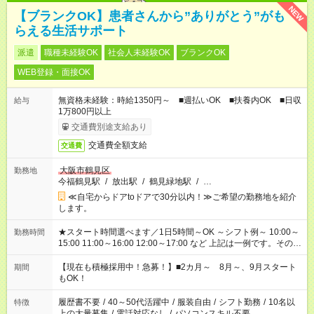
NEW
【ブランクOK】患者さんから”ありがとう”がも
らえる生活サポート
派遣
職種未経験OK
社会人未経験OK
ブランクOK
WEB登録・面接OK
無資格未経験：時給1350円～ ■週払いOK ■扶養内OK ■日収
給与
1万800円以上
交通費別途支給あり
交通費全額支給
交通費
大阪市鶴見区
勤務地
今福鶴見駅
/
放出駅
/
鶴見緑地駅
/
…
≪自宅からドアtoドアで30分以内！≫ご希望の勤務地を紹介
します。
★スタート時間選べます／1日5時間～OK ～シフト例～ 10:00～
勤務時間
15:00 11:00～16:00 12:00～17:00 など 上記は一例です。その他
シフトもご相談ください。 ※Wワークの場合当社と合わせて法
定労働時間が週40時間を超えなければOKです。
【現在も積極採用中！急募！】■2カ月～ 8月～、9月スタート
期間
もOK！
履歴書不要
/
40～50代活躍中
/
服装自由
/
シフト勤務
/
10名以
特徴
上の大量募集
/
電話対応なし
/
パソコンスキル不要