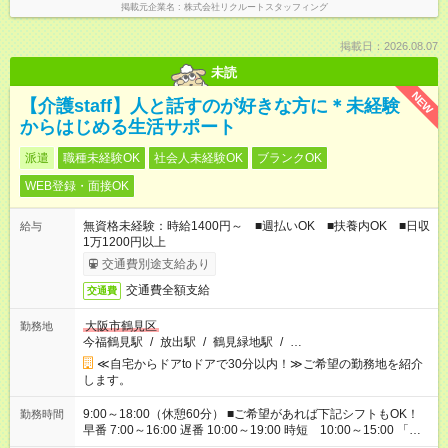
掲載元企業名
株式会社リクルートスタッフィング
掲載日：2026.08.07
未読
NEW
【介護staff】人と話すのが好きな方に＊未経験
からはじめる生活サポート
派遣
職種未経験OK
社会人未経験OK
ブランクOK
WEB登録・面接OK
無資格未経験：時給1400円～ ■週払いOK ■扶養内OK ■日収
給与
1万1200円以上
交通費別途支給あり
交通費全額支給
交通費
大阪市鶴見区
勤務地
今福鶴見駅
/
放出駅
/
鶴見緑地駅
/
…
≪自宅からドアtoドアで30分以内！≫ご希望の勤務地を紹介
します。
9:00～18:00（休憩60分） ■ご希望があれば下記シフトもOK！
勤務時間
早番 7:00～16:00 遅番 10:00～19:00 時短 10:00～15:00 「家
族と休みを合わせたい」 「余裕を持って夕飯の準備がしたい」