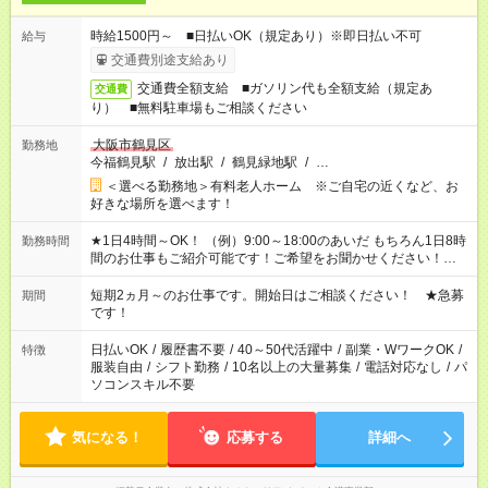
時給1500円～ ■日払いOK（規定あり）※即日払い不可
給与
交通費別途支給あり
交通費全額支給 ■ガソリン代も全額支給（規定あ
交通費
り） ■無料駐車場もご相談ください
大阪市鶴見区
勤務地
今福鶴見駅
/
放出駅
/
鶴見緑地駅
/
…
＜選べる勤務地＞有料老人ホーム ※ご自宅の近くなど、お
好きな場所を選べます！
★1日4時間～OK！ （例）9:00～18:00のあいだ もちろん1日8時
勤務時間
間のお仕事もご紹介可能です！ご希望をお聞かせください！★家
庭の都合でお休みが必要な場合も遠慮なくご相談ください。 ※
週最低15時間以上の勤務が必要です
短期2ヵ月～のお仕事です。開始日はご相談ください！ ★急募
期間
です！
日払いOK
/
履歴書不要
/
40～50代活躍中
/
副業・WワークOK
/
特徴
服装自由
/
シフト勤務
/
10名以上の大量募集
/
電話対応なし
/
パ
ソコンスキル不要
気になる！
応募する
詳細へ