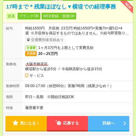
NEW
17時まで＊残業ほぼなし▼横堤での経理事務
派遣
ブランクOK
WEB登録・面接OK
時給1650円 月収例 23万円 時給1650円×実働7h×週5日×4
給与
週 ※月収例を保証するものではありません。※給与即受取りサ
ービス利用可（利用条件有）
交通費別途支給あり
1ヶ月3万円を上限として実費支給
交通費
20～25万円
月収例
大阪市鶴見区
勤務地
横堤駅から徒歩5分
/
今福鶴見駅から徒歩15分
サ－ビス
09:00-17:00（休憩60分）実働7時間（残業少なめ！）
勤務時間
即日～長期 ※開始日相談OK
期間
履歴書不要
特徴
気になる！
応募する
詳細へ