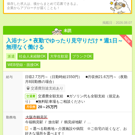
保存した求人は、後からまとめて応募できるよ。
企業からアプローチが届くことも！
掲載日：2026.08.07
未読
NEW
入浴ナシ＊夜勤でゆったり見守りだけ＊週1日～
無理なく働ける
派遣
社会人未経験OK
大学生歓迎
ブランクOK
WEB登録・面接OK
日収2.7万円～（日勤時給1550円） ■月収例21.6万円～（夜勤
給与
月8回勤務の場合）
交通費別途支給あり
交通費全額支給 ■ガソリン代も全額支給（規定あ
交通費
り） ■無料駐車場もご相談ください
20～25万円
月収例
大阪市鶴見区
勤務地
今福鶴見駅
/
放出駅
/
鶴見緑地駅
/
…
＜選べる勤務地＞介護施設や病院 ※ご自宅の近くなど、お
好きな場所を選べます！