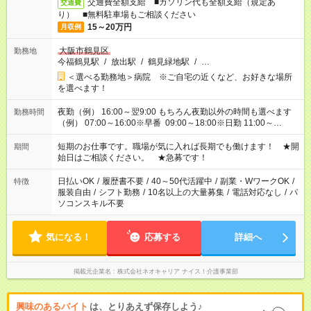
交通費全額支給 ■ガソリン代も全額支給（規定あ
交通費
り） ■無料駐車場もご相談ください
15～20万円
月収例
大阪市鶴見区
勤務地
今福鶴見駅
/
放出駅
/
鶴見緑地駅
/
…
＜選べる勤務地＞病院 ※ご自宅の近くなど、お好きな場所
を選べます！
夜勤（例） 16:00～翌9:00 もちろん夜勤以外の時間も選べます
勤務時間
（例） 07:00～16:00※早番 09:00～18:00※日勤 11:00～
20:00※遅番 ※時間は、固定・選べる施設もあるので、ご希望が
あれば調整できます！ ※シフト制。勤務地により実働時間が異
短期のお仕事です。職場が気に入れば長期でも働けます！ ★開
期間
なります。★家庭の都合でお休みが必要な場合も遠慮なくご相談
始日はご相談ください。 ★急募です！
ください。
日払いOK
/
履歴書不要
/
40～50代活躍中
/
副業・WワークOK
/
特徴
服装自由
/
シフト勤務
/
10名以上の大量募集
/
電話対応なし
/
パ
ソコンスキル不要
気になる！
応募する
詳細へ
掲載元企業名
株式会社ネオキャリア ナイス！介護事業部
興味のあるバイト
は、とりあえず保存しよう♪