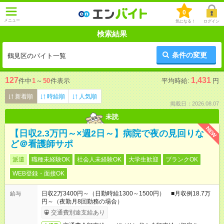
0
メニュー
気になる！
ログイン
検索結果
条件の変更
鶴見区のバイト一覧
127
1,431
件中
1
～
50
件表示
平均時給:
円
新着順
時給順
人気順
掲載日：2026.08.07
未読
NEW
【日収2.3万円～×週2日～】病院で夜の見回りな
ど＠看護師サポ
派遣
職種未経験OK
社会人未経験OK
大学生歓迎
ブランクOK
WEB登録・面接OK
日収2万3400円～（日勤時給1300～1500円） ■月収例18.7万
給与
円～（夜勤月8回勤務の場合）
交通費別途支給あり