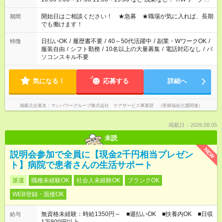
場合、他のお仕事と合わせ週40時間超の就業はご案内できませ
ん ※法令に基づき、週20時間以上勤務は社会保険への加入対象
開始日はご相談ください！ ★急募 ★職場が気に入れば、長期
期間
となります ※労働者派遣法（日雇い派遣の原則禁止）により、
でも働けます！
短時間・短期間の就業はご案内が難しい場合があります
日払いOK
/
履歴書不要
/
40～50代活躍中
/
副業・WワークOK
/
特徴
服装自由
/
シフト勤務
/
10名以上の大量募集
/
電話対応なし
/
パ
ソコンスキル不要
気になる！
応募する
詳細へ
掲載元企業名
マンパワーグループ株式会社 ケアサービス事業部 （医療福祉介護関連）
掲載日：2026.08.05
未読
NEW
説明会参加で全員に【現金2千円相当プレゼン
ト】病院で患者さんの生活サポート
派遣
職種未経験OK
社会人未経験OK
ブランクOK
WEB登録・面接OK
無資格未経験：時給1350円～ ■週払いOK ■扶養内OK ■日収
給与