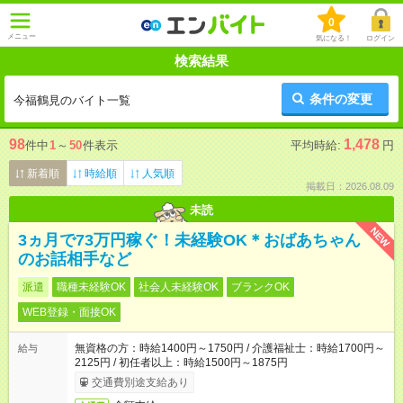
0
メニュー
気になる！
ログイン
検索結果
条件の変更
今福鶴見のバイト一覧
98
1,478
件中
1
～
50
件表示
平均時給:
円
新着順
時給順
人気順
掲載日：2026.08.09
未読
NEW
3ヵ月で73万円稼ぐ！未経験OK＊おばあちゃん
のお話相手など
派遣
職種未経験OK
社会人未経験OK
ブランクOK
WEB登録・面接OK
無資格の方：時給1400円～1750円 / 介護福祉士：時給1700円～
給与
2125円 / 初任者以上：時給1500円～1875円
交通費別途支給あり