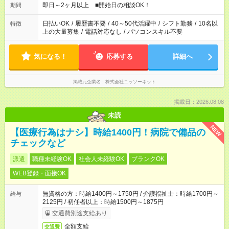
即日～2ヶ月以上 ■開始日の相談OK！
期間
日払いOK
/
履歴書不要
/
40～50代活躍中
/
シフト勤務
/
10名以
特徴
上の大量募集
/
電話対応なし
/
パソコンスキル不要
気になる！
応募する
詳細へ
掲載元企業名
株式会社ニッソーネット
掲載日：2026.08.08
未読
NEW
【医療行為はナシ】時給1400円！病院で備品の
チェックなど
派遣
職種未経験OK
社会人未経験OK
ブランクOK
WEB登録・面接OK
無資格の方：時給1400円～1750円 / 介護福祉士：時給1700円～
給与
2125円 / 初任者以上：時給1500円～1875円
交通費別途支給あり
全額支給
交通費