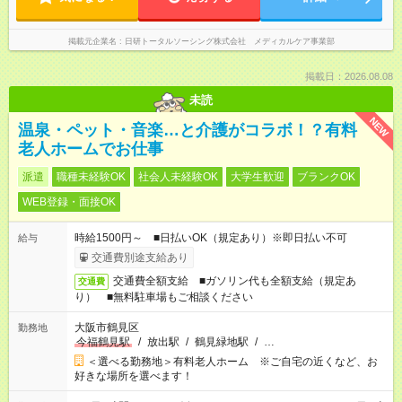
掲載元企業名
日研トータルソーシング株式会社 メディカルケア事業部
掲載日：2026.08.08
未読
NEW
温泉・ペット・音楽…と介護がコラボ！？有料
老人ホームでお仕事
派遣
職種未経験OK
社会人未経験OK
大学生歓迎
ブランクOK
WEB登録・面接OK
時給1500円～ ■日払いOK（規定あり）※即日払い不可
給与
交通費別途支給あり
交通費全額支給 ■ガソリン代も全額支給（規定あ
交通費
り） ■無料駐車場もご相談ください
大阪市鶴見区
勤務地
今福鶴見駅
/
放出駅
/
鶴見緑地駅
/
…
＜選べる勤務地＞有料老人ホーム ※ご自宅の近くなど、お
好きな場所を選べます！