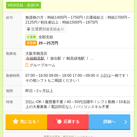
WEB登録・面接OK
無資格の方：時給1400円～1750円 / 介護福祉士：時給1700円～
給与
2125円 / 初任者以上：時給1500円～1875円
交通費別途支給あり
全額支給
交通費
20～25万円
月収例
大阪市鶴見区
勤務地
今福鶴見駅
/
放出駅
/
鶴見緑地駅
/
…
グループホーム
07:00～16:00 09:00～18:00 17:00～09:00 ※ 上記は一例です！
勤務時間
その他シフトもご相談ください！
即日～2ヶ月以上
期間
日払いOK
/
履歴書不要
/
40～50代活躍中
/
シフト勤務
/
10名以
特徴
上の大量募集
/
電話対応なし
/
パソコンスキル不要
気になる！
応募する
詳細へ
掲載元企業名
株式会社ニッソーネット