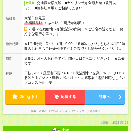
交通費全額支給 ■ガソリン代も全額支給（規定あ
交通費
り） ■無料駐車場もご相談ください
大阪市鶴見区
勤務地
今福鶴見駅
/
放出駅
/
鶴見緑地駅
/
…
＜選べる勤務地＞介護施設や病院 ※ご自宅の近くなど、お
好きな場所を選べます！
★1日4時間～OK！ （例）9:00～18:00のあいだ もちろん1日8時
勤務時間
間のお仕事もご紹介可能です！ご希望をお聞かせください！★家
庭の都合でお休みが必要な場合も遠慮なくご相談ください。 ※
週最低15時間以上の勤務が必要です
短期2ヵ月～のお仕事です。開始日はご相談ください！ ★急募
期間
です！
日払いOK
/
履歴書不要
/
40～50代活躍中
/
副業・WワークOK
/
特徴
服装自由
/
シフト勤務
/
10名以上の大量募集
/
電話対応なし
/
パ
ソコンスキル不要
気になる！
応募する
詳細へ
掲載元企業名
株式会社ネオキャリア ナイス！介護事業部
掲載日：2026.08.08
未読