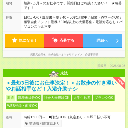
短期2ヵ月～のお仕事です。開始日はご相談ください！ ★急募
期間
です！
日払いOK
/
履歴書不要
/
40～50代活躍中
/
副業・WワークOK
/
特徴
服装自由
/
シフト勤務
/
10名以上の大量募集
/
電話対応なし
/
パ
ソコンスキル不要
気になる！
応募する
詳細へ
掲載元企業名
株式会社ネオキャリア ナイス！介護事業部
掲載日：2026.08.08
未読
NEW
＜最短3日後にお仕事決定！＞お散歩の付き添い
やお話相手など！入浴介助ナシ
派遣
職種未経験OK
社会人未経験OK
大学生歓迎
ブランクOK
WEB登録・面接OK
時給1500円～ ■日払いOK（規定あり）※即日払い不可
給与
交通費別途支給あり