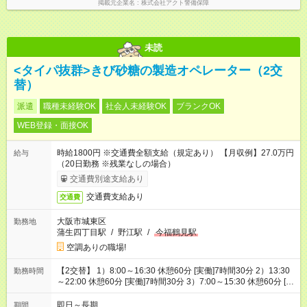
掲載元企業名
株式会社アクト警備保障
未読
<タイパ抜群>きび砂糖の製造オペレーター（2交
替）
派遣
職種未経験OK
社会人未経験OK
ブランクOK
WEB登録・面接OK
時給1800円 ※交通費全額支給（規定あり） 【月収例】27.0万円
給与
（20日勤務 ※残業なしの場合）
交通費別途支給あり
交通費支給あり
交通費
大阪市城東区
勤務地
蒲生四丁目駅
/
野江駅
/
今福鶴見駅
空調ありの職場!
【2交替】 1）8:00～16:30 休憩60分 [実働]7時間30分 2）13:30
勤務時間
～22:00 休憩60分 [実働]7時間30分 3）7:00～15:30 休憩60分 [実
働]7時間30分 4）14:30～23:00 休憩60分 [実働]7時間30分
即日～長期
期間