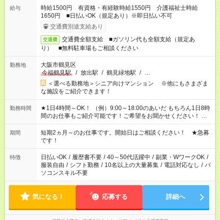
時給1500円 有資格・有経験時給1550円 介護福祉士時給
給与
1650円 ■日払いOK（規定あり）※即日払い不可
交通費別途支給あり
交通費全額支給 ■ガソリン代も全額支給（規定あ
交通費
り） ■無料駐車場もご相談ください
大阪市鶴見区
勤務地
今福鶴見駅
/
放出駅
/
鶴見緑地駅
/
…
＜選べる勤務地＞シニア向けマンション ※他にもさまざま
な施設をご紹介できます！
★1日4時間～OK！ （例）9:00～18:00のあいだ もちろん1日8時
勤務時間
間のお仕事もご紹介可能です！ご希望をお聞かせください！ ★
家庭の都合でお休みが必要な場合も遠慮なくご相談ください。
※週最低15時間以上の勤務が必要です
短期2ヵ月～のお仕事です。開始日はご相談ください！ ★急募
期間
です！
日払いOK
/
履歴書不要
/
40～50代活躍中
/
副業・WワークOK
/
特徴
服装自由
/
シフト勤務
/
10名以上の大量募集
/
電話対応なし
/
パ
ソコンスキル不要
気になる！
応募する
詳細へ