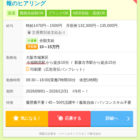
報のヒアリング
派遣
職種未経験OK
ブランクOK
WEB登録・面接OK
時給1470円～1500円 月収例 132,300円～135,000円
給与
交通費別途支給あり
全額支給
交通費
10～15万円
月収例
大阪市城東区
勤務地
今福鶴見駅
から徒歩10分
/
新森古市駅から徒歩15分
印刷業（広告宣伝パンフレット）
09:30～18:00(実働7時間30分 休憩1時間)
勤務時間
2026/09/01～2026/12/31 ※9月～！
期間
履歴書不要
/
40～50代活躍中
/
服装自由
/
パソコンスキル不要
特徴
気になる！
応募する
詳細へ
掲載元企業名
パーソルテンプスタッフ株式会社