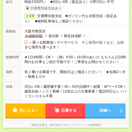
時給1500円～ ■日払いOK（規定あり）※即日払い不可
給与
交通費別途支給あり
交通費全額支給 ■ガソリン代も全額支給（規定あ
交通費
り） ■無料駐車場もご相談ください
大阪市鶴見区
勤務地
今福鶴見駅
/
放出駅
/
鶴見緑地駅
/
…
＜選べる勤務地＞デイサービス ※ご自宅の近くなど、お好
きな場所を選べます！
★1日4時間～OK！ （例）9:00～18:00のあいだ もちろん1日8時
勤務時間
間のお仕事もご紹介可能です！ご希望をお聞かせください！★家
庭の都合でお休みが必要な場合も遠慮なくご相談ください。 ※
週最低15時間以上の勤務が必要です
長く働ける職場です。開始日はご相談ください！ ★短期2ヶ月
期間
～勤務もＯＫ
日払いOK
/
履歴書不要
/
40～50代活躍中
/
副業・WワークOK
/
特徴
服装自由
/
シフト勤務
/
10名以上の大量募集
/
電話対応なし
/
パ
ソコンスキル不要
気になる！
応募する
詳細へ
掲載元企業名
株式会社ネオキャリア ナイス！介護事業部