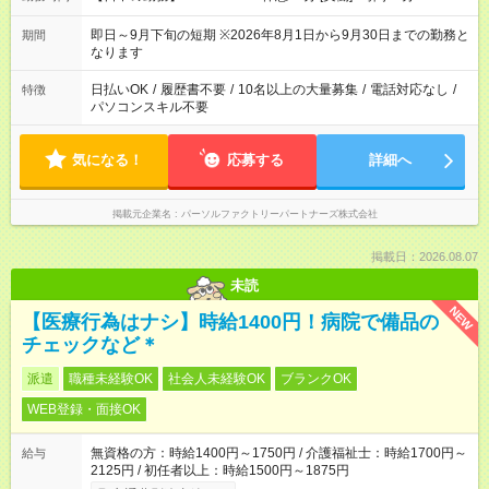
即日～9月下旬の短期 ※2026年8月1日から9月30日までの勤務と
期間
なります
日払いOK
/
履歴書不要
/
10名以上の大量募集
/
電話対応なし
/
特徴
パソコンスキル不要
気になる！
応募する
詳細へ
掲載元企業名
パーソルファクトリーパートナーズ株式会社
掲載日：2026.08.07
未読
NEW
【医療行為はナシ】時給1400円！病院で備品の
チェックなど＊
派遣
職種未経験OK
社会人未経験OK
ブランクOK
WEB登録・面接OK
無資格の方：時給1400円～1750円 / 介護福祉士：時給1700円～
給与
2125円 / 初任者以上：時給1500円～1875円