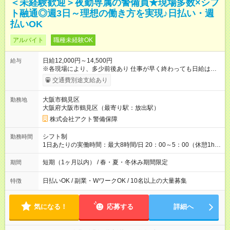
＜未経験歓迎＞夜勤専属の警備員★現場多数×シフ
ト融通◎週3日～理想の働き方を実現♪日払い・週
払いOK
アルバイト
職種未経験OK
日給12,000円～14,500円
給与
※各現場により、多少前後あり 仕事が早く終わっても日給は保
証されます。 【試用期間】試用期間なし
交通費別途支給あり
大阪市鶴見区
勤務地
大阪府大阪市鶴見区（最寄り駅：放出駅）
株式会社アクト警備保障
シフト制
勤務時間
1日あたりの実働時間：最大8時間/日 20：00～5：00（休憩1h）
※現場により開始時間が異なる場合があります。
短期（1ヶ月以内） / 春・夏・冬休み期間限定
期間
日払いOK / 副業・WワークOK / 10名以上の大量募集
特徴
気になる！
応募する
詳細へ