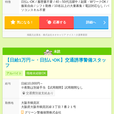
日払いOK
/
履歴書不要
/
40～50代活躍中
/
副業・WワークOK
/
特徴
服装自由
/
シフト勤務
/
10名以上の大量募集
/
電話対応なし
/
パ
ソコンスキル不要
気になる！
応募する
詳細へ
掲載元企業名
株式会社ネオキャリア ナイス！介護事業部
未読
【日給1万円～・日払いOK】交通誘導警備スタッ
フ
アルバイト
職種未経験OK
日給10,000円～
給与
※夜勤は別途手当 【試用期間】試用期間なし
交通費別途支給あり
大阪市鶴見区
勤務地
大阪府大阪市鶴見区緑３丁目７番２１号
グリーン警備保障株式会社