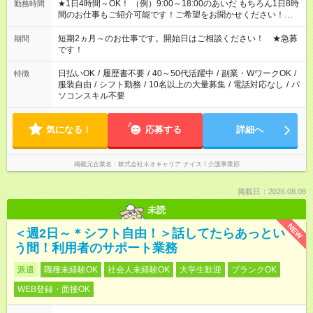
★1日4時間～OK！ （例）9:00～18:00のあいだ もちろん1日8時
勤務時間
間のお仕事もご紹介可能です！ご希望をお聞かせください！★家
庭の都合でお休みが必要な場合も遠慮なくご相談ください。 ※
週最低15時間以上の勤務が必要です
短期2ヵ月～のお仕事です。開始日はご相談ください！ ★急募
期間
です！
日払いOK
/
履歴書不要
/
40～50代活躍中
/
副業・WワークOK
/
特徴
服装自由
/
シフト勤務
/
10名以上の大量募集
/
電話対応なし
/
パ
ソコンスキル不要
気になる！
応募する
詳細へ
掲載元企業名
株式会社ネオキャリア ナイス！介護事業部
掲載日：2026.08.08
未読
NEW
＜週2日～＊シフト自由！＞話してたらあっとい
う間！利用者のサポート業務
派遣
職種未経験OK
社会人未経験OK
大学生歓迎
ブランクOK
WEB登録・面接OK