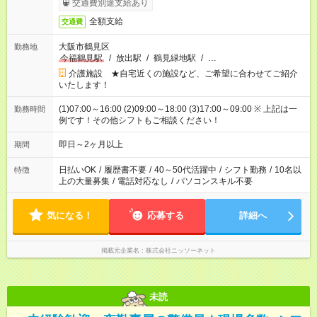
交通費別途支給あり
全額支給
交通費
大阪市鶴見区
勤務地
今福鶴見駅
/
放出駅
/
鶴見緑地駅
/
…
介護施設 ★自宅近くの施設など、ご希望に合わせてご紹介
いたします！
(1)07:00～16:00 (2)09:00～18:00 (3)17:00～09:00 ※ 上記は一
勤務時間
例です！その他シフトもご相談ください！
即日～2ヶ月以上
期間
日払いOK
/
履歴書不要
/
40～50代活躍中
/
シフト勤務
/
10名以
特徴
上の大量募集
/
電話対応なし
/
パソコンスキル不要
気になる！
応募する
詳細へ
掲載元企業名
株式会社ニッソーネット
未読