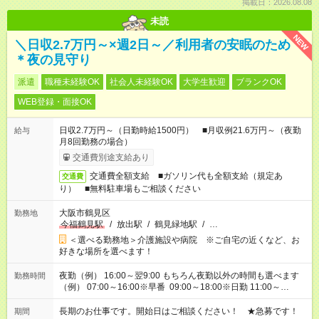
掲載日：2026.08.08
未読
NEW
＼日収2.7万円～×週2日～／利用者の安眠のため
＊夜の見守り
派遣
職種未経験OK
社会人未経験OK
大学生歓迎
ブランクOK
WEB登録・面接OK
日収2.7万円～（日勤時給1500円） ■月収例21.6万円～（夜勤
給与
月8回勤務の場合）
交通費別途支給あり
交通費全額支給 ■ガソリン代も全額支給（規定あ
交通費
り） ■無料駐車場もご相談ください
大阪市鶴見区
勤務地
今福鶴見駅
/
放出駅
/
鶴見緑地駅
/
…
＜選べる勤務地＞介護施設や病院 ※ご自宅の近くなど、お
好きな場所を選べます！
夜勤（例） 16:00～翌9:00 もちろん夜勤以外の時間も選べます
勤務時間
（例） 07:00～16:00※早番 09:00～18:00※日勤 11:00～
20:00※遅番 ※時間は、固定・選べる施設もあるので、ご希望が
あれば調整できます！ ※シフト制。勤務地により実働時間が異
長期のお仕事です。開始日はご相談ください！ ★急募です！
期間