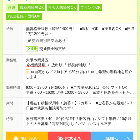
派遣
職種未経験OK
社会人未経験OK
ブランクOK
WEB登録・面接OK
無資格未経験：時給1400円～ ■週払いOK ■扶養内OK ■日収
給与
1万1200円以上
交通費別途支給あり
交通費全額支給
交通費
大阪市鶴見区
勤務地
今福鶴見駅
/
放出駅
/
鶴見緑地駅
/
…
≪自宅からドアtoドアで30分以内！≫ご希望の勤務地を紹介
します。
9:00～18:00（休憩60分） ■ご希望があれば下記シフトもOK！
勤務時間
早番 7:00～16:00 遅番 10:00～19:00 「家族と休みを合わせた
い」 「余裕を持って夕飯の準備がしたい」 「できれば残業はし
たくない」 など、ご希望を教えてくださいね。 ※Wワーク希望
【現在も積極採用中！急募！】2カ月～ ■ご応募から最短2～3
期間
の方へ 今ご覧のお仕事で希望する勤務時間と、もう1つのお仕事
日後の就業も相談可能です！
の勤務時間。 合計で週40時間を超える場合は応募できません。
履歴書不要
/
40～50代活躍中
/
服装自由
/
シフト勤務
/
10名以
特徴
上の大量募集
/
電話対応なし
/
パソコンスキル不要
気になる！
応募する
詳細へ