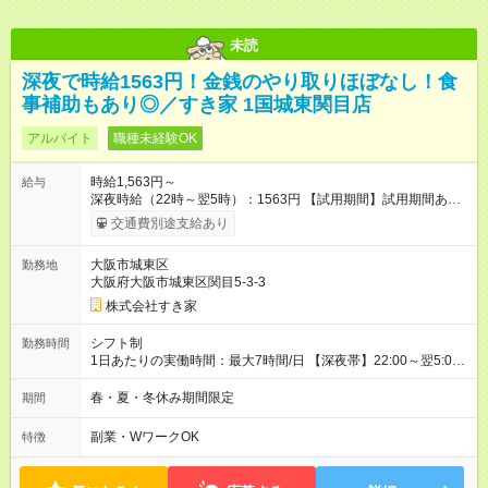
未読
深夜で時給1563円！金銭のやり取りほぼなし！食
事補助もあり◎／すき家 1国城東関目店
アルバイト
職種未経験OK
時給1,563円～
給与
深夜時給（22時～翌5時）：1563円 【試用期間】試用期間あり
試用期間の長さ：1ヶ月 雇用形態、給与は本採用時と同じです。
交通費別途支給あり
試用期間の実態は30日（※条件変更なし）ですが、切り上げで
一ヶ月とさせていただきます。 研修制度あり：15時間(研修中も
大阪市城東区
勤務地
同時給）
大阪府大阪市城東区関目5-3-3
株式会社すき家
シフト制
勤務時間
1日あたりの実働時間：最大7時間/日 【深夜帯】22:00～翌5:00
週2日～・1日2h～OK◎ ※22:00から翌5:00までは18歳以上の方
のみ勤務可能です（18歳未満の深夜業務禁止のため） ★深夜で
春・夏・冬休み期間限定
期間
も安心して働けます★ すき家では、ワンオペを禁止していま
す。 必ず、2名以上での勤務を行いますので、安心して働けま
副業・WワークOK
特徴
す。