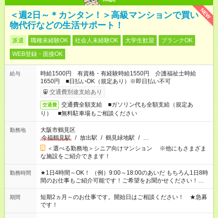
NEW
＜週2日～＊カンタン！＞高級マンションで買い
物代行などの生活サポート！
派遣
職種未経験OK
社会人未経験OK
大学生歓迎
ブランクOK
WEB登録・面接OK
時給1500円 有資格・有経験時給1550円 介護福祉士時給
給与
1650円 ■日払いOK（規定あり）※即日払い不可
交通費別途支給あり
交通費全額支給 ■ガソリン代も全額支給（規定あ
交通費
り） ■無料駐車場もご相談ください
大阪市鶴見区
勤務地
今福鶴見駅
/
放出駅
/
鶴見緑地駅
/
…
＜選べる勤務地＞シニア向けマンション ※他にもさまざま
な施設をご紹介できます！
★1日4時間～OK！ （例）9:00～18:00のあいだ もちろん1日8時
勤務時間
間のお仕事もご紹介可能です！ご希望をお聞かせください！★家
庭の都合でお休みが必要な場合も遠慮なくご相談ください。 ※
週最低15時間以上の勤務が必要です
短期2ヵ月～のお仕事です。開始日はご相談ください！ ★急募
期間
です！