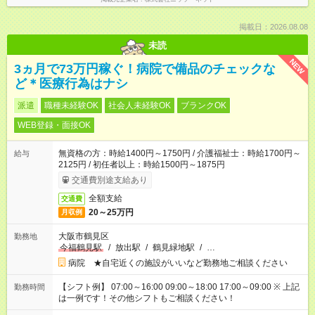
掲載日：2026.08.08
未読
NEW
3ヵ月で73万円稼ぐ！病院で備品のチェックな
ど＊医療行為はナシ
派遣
職種未経験OK
社会人未経験OK
ブランクOK
WEB登録・面接OK
無資格の方：時給1400円～1750円 / 介護福祉士：時給1700円～
給与
2125円 / 初任者以上：時給1500円～1875円
交通費別途支給あり
全額支給
交通費
20～25万円
月収例
大阪市鶴見区
勤務地
今福鶴見駅
/
放出駅
/
鶴見緑地駅
/
…
病院 ★自宅近くの施設がいいなど勤務地ご相談ください
【シフト例】 07:00～16:00 09:00～18:00 17:00～09:00 ※ 上記
勤務時間
は一例です！その他シフトもご相談ください！