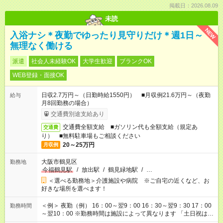
掲載日：2026.08.09
未読
NEW
入浴ナシ＊夜勤でゆったり見守りだけ＊週1日～
無理なく働ける
派遣
社会人未経験OK
大学生歓迎
ブランクOK
WEB登録・面接OK
日収2.7万円～（日勤時給1550円） ■月収例21.6万円～（夜勤
給与
月8回勤務の場合）
交通費別途支給あり
交通費全額支給 ■ガソリン代も全額支給（規定あ
交通費
り） ■無料駐車場もご相談ください
20～25万円
月収例
大阪市鶴見区
勤務地
今福鶴見駅
/
放出駅
/
鶴見緑地駅
/
…
＜選べる勤務地＞介護施設や病院 ※ご自宅の近くなど、お
好きな場所を選べます！
＜例＞ 夜勤（例） 16：00～翌9：00 16：30～翌9：30 17：00
勤務時間
～翌10：00 ※勤務時間は施設によって異なります 「土日祝は休
みたい」 「しっかり稼ぎたい」 「もう少し遅い時間から始めた