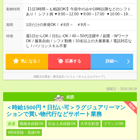
【1日3時間～も相談OK!】午前中のみや18時以降などのシフト
勤務時間
あり！ シフト例 ▼9:00～12:00 ▼9:00～17:00 ▼10:00～19:00
▼18:00～21:00
1日だけの単発OK！＃8月～ ＃9月～
期間
週1日からOK
/
日払いOK
/
40～50代活躍中
/
副業・Wワーク
特徴
OK
/
服装自由
/
シフト勤務
/
10名以上の大量募集
/
電話対応な
し
/
パソコンスキル不要
気になる！
応募する
詳細へ
掲載元企業名
株式会社バイトレ（キャムコムグループ）
掲載日：2026.08.08
未読
NEW
＜時給1500円＊日払い可＞ラグジュアリーマン
ションで買い物代行などサポート業務
派遣
職種未経験OK
社会人未経験OK
大学生歓迎
ブランクOK
WEB登録・面接OK