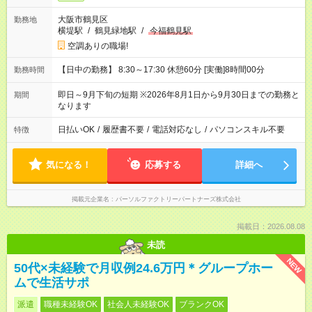
大阪市鶴見区
勤務地
横堤駅
/
鶴見緑地駅
/
今福鶴見駅
空調ありの職場!
【日中の勤務】 8:30～17:30 休憩60分 [実働]8時間00分
勤務時間
即日～9月下旬の短期 ※2026年8月1日から9月30日までの勤務と
期間
なります
日払いOK
/
履歴書不要
/
電話対応なし
/
パソコンスキル不要
特徴
気になる！
応募する
詳細へ
掲載元企業名
パーソルファクトリーパートナーズ株式会社
掲載日：2026.08.08
未読
NEW
50代×未経験で月収例24.6万円＊グループホー
ムで生活サポ
派遣
職種未経験OK
社会人未経験OK
ブランクOK