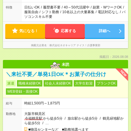
なります。★家庭の都合でお休みが必要な場合も遠慮なくご相談
ください。
日払いOK
/
履歴書不要
/
40～50代活躍中
/
副業・WワークOK
/
特徴
服装自由
/
シフト勤務
/
10名以上の大量募集
/
電話対応なし
/
パ
ソコンスキル不要
気になる！
応募する
詳細へ
掲載元企業名
株式会社ネオキャリア ナイス！介護事業部
掲載日：2026.08.08
未読
NEW
＼来社不要／単発1日OK＊お菓子の仕分け
派遣
職種未経験OK
社会人未経験OK
大学生歓迎
ブランクOK
WEB登録・面接OK
時給1,500円～1,875円
給与
大阪市鶴見区
勤務地
今福鶴見駅
から徒歩5分
/
放出駅から徒歩5分
/
鶴見緑地駅か
ら徒歩5分
/
…
■物流センターなど ■勤務地選べます