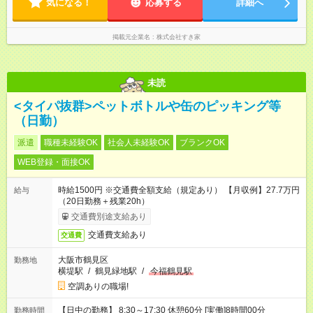
気になる！
応募する
詳細へ
掲載元企業名
株式会社すき家
未読
<タイパ抜群>ペットボトルや缶のピッキング等
（日勤）
派遣
職種未経験OK
社会人未経験OK
ブランクOK
WEB登録・面接OK
時給1500円 ※交通費全額支給（規定あり） 【月収例】27.7万円
給与
（20日勤務＋残業20h）
交通費別途支給あり
交通費支給あり
交通費
大阪市鶴見区
勤務地
横堤駅
/
鶴見緑地駅
/
今福鶴見駅
空調ありの職場!
【日中の勤務】 8:30～17:30 休憩60分 [実働]8時間00分
勤務時間