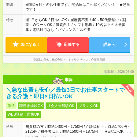
い」など ご希望にあったお仕事をご案内いたします。 ※未経験
短期2ヵ月～のお仕事です。開始日はご相談ください！ ★急募
期間
の方の場合は1～2ヶ月間は日中での仕事を経験いただき、 お
です！
仕事に慣れてからの夜勤になります。 ★家庭の都合でお休みが
必要な場合も遠慮なくご相談ください。
週1日からOK
/
日払いOK
/
履歴書不要
/
40～50代活躍中
/
副
特徴
業・WワークOK
/
服装自由
/
シフト勤務
/
10名以上の大量募
集
/
電話対応なし
/
パソコンスキル不要
気になる！
応募する
詳細へ
掲載元企業名
株式会社ネオキャリア ナイス！介護事業部
掲載日：2026.08.09
未読
NEW
＼急な出費も安心／最短3日でお仕事スタートで
きる介護＊即日×日払いOK
派遣
職種未経験OK
社会人未経験OK
ブランクOK
WEB登録・面接OK
無資格の方：時給1400円～1750円 / 介護福祉士：時給1700円～
給与
2125円 / 初任者以上：時給1500円～1875円 ■日払いOK ■
日収例：1万1200円（時給1400円×8h）