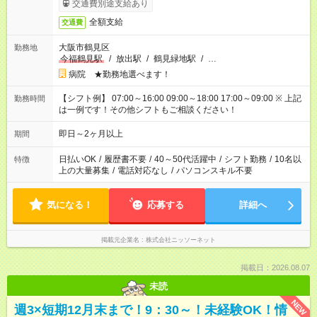
交通費別途支給あり
全額支給
交通費
大阪市鶴見区
勤務地
今福鶴見駅
/
放出駅
/
鶴見緑地駅
/
…
病院 ★勤務地選べます！
【シフト例】 07:00～16:00 09:00～18:00 17:00～09:00 ※ 上記
勤務時間
は一例です！その他シフトもご相談ください！
即日～2ヶ月以上
期間
日払いOK
/
履歴書不要
/
40～50代活躍中
/
シフト勤務
/
10名以
特徴
上の大量募集
/
電話対応なし
/
パソコンスキル不要
気になる！
応募する
詳細へ
掲載元企業名
株式会社ニッソーネット
掲載日：2026.08.07
未読
NEW
週3×短期12月末まで！9：30～！未経験OK！情