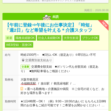
掲載元企業名
株式会社ネオキャリア ナイス！介護事業部
掲載日：2026.08.08
未読
NEW
【午前に登録⇒午後にお仕事決定】「時短」
「週2日」など希望を叶える＊介護スタッフ
派遣
職種未経験OK
社会人未経験OK
大学生歓迎
ブランクOK
WEB登録・面接OK
時給1500円～ ■日払いOK（規定あり）※即日払い不可
給与
交通費別途支給あり
交通費全額支給 ■ガソリン代も全額支給（規定あ
交通費
り） ■無料駐車場もご相談ください
大阪市鶴見区
勤務地
今福鶴見駅
/
放出駅
/
鶴見緑地駅
/
…
＜選べる勤務地＞介護施設や病院 ※ご自宅の近くなど、お
好きな場所を選べます！
★1日4時間～OK！ （例）9:00～18:00のあいだ もちろん1日8時
勤務時間
間のお仕事もご紹介可能です！ご希望をお聞かせください！ ※
週最低15時間以上の勤務が必要です