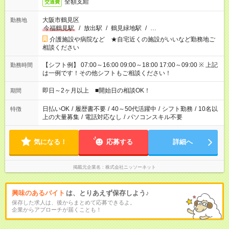
全額支給
交通費
大阪市鶴見区
勤務地
今福鶴見駅
/
放出駅
/
鶴見緑地駅
/
…
介護施設や病院など ★自宅近くの施設がいいなど勤務地ご
相談ください
【シフト例】 07:00～16:00 09:00～18:00 17:00～09:00 ※ 上記
勤務時間
は一例です！その他シフトもご相談ください！
即日～2ヶ月以上 ■開始日の相談OK！
期間
日払いOK
/
履歴書不要
/
40～50代活躍中
/
シフト勤務
/
10名以
特徴
上の大量募集
/
電話対応なし
/
パソコンスキル不要
気になる！
応募する
詳細へ
掲載元企業名
株式会社ニッソーネット
興味のあるバイト
は、とりあえず保存しよう♪
保存した求人は、後からまとめて応募できるよ。
企業からアプローチが届くことも！