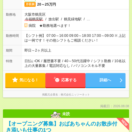
20～25万円
月収例
大阪市鶴見区
勤務地
今福鶴見駅
/
放出駅
/
鶴見緑地駅
/
…
病院 ★勤務地選べます！
【シフト例】 07:00～16:00 09:00～18:00 17:00～09:00 ※ 上記
勤務時間
は一例です！その他シフトもご相談ください！
即日～2ヶ月以上
期間
日払いOK
/
履歴書不要
/
40～50代活躍中
/
シフト勤務
/
10名以
特徴
上の大量募集
/
電話対応なし
/
パソコンスキル不要
気になる！
応募する
詳細へ
掲載元企業名
株式会社ニッソーネット
掲載日：2026.08.08
未読
NEW
【オープニング募集】おばあちゃんのお散歩付
き添いも仕事の1つ