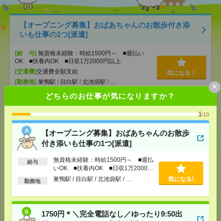
【オープニング募集】おばあちゃんのお散歩付き添
いも仕事の1つ[派遣]
[給 与]
無資格未経験：時給1500円～ ■週払い
OK ■扶養内OK ■日収1万2000円以上
[交通費]
交通費全額支給
気になる！
[勤務地]
巣鴨駅
/
目白駅
/
北池袋駅
/
…
×
どちらのお仕事が気になりますか？
1750円＊＼完全電話なし／ゆったり9:50出社！こつ
1
/10
こつデータ入力[派遣]
【オープニング募集】おばあちゃんのお散歩
[給 与]
時給1750円
付き添いも仕事の1つ[派遣]
[交通費]
全額支給
気になる！
[勤務地]
銀座駅から徒歩4分
/
有楽町駅から徒歩10
無資格未経験：時給1500円～ ■週払
給与
分
いOK ■扶養内OK ■日収1万2000円
以上
巣鴨駅 / 目白駅 / 北池袋駅 / …
気になる!
勤務地
時給2000円！基本定時終業＊11月まで＊マスコミ企
業＊契約書類の整理など[派遣]
1750円＊＼完全電話なし／ゆったり9:50出
[給 与]
時給2000円＋交 ■給与の前払いが可能な