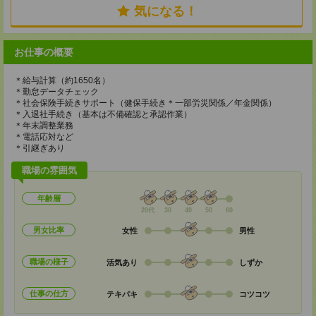
気になる！
お仕事の概要
＊給与計算（約1650名）
＊勤怠データチェック
＊社会保険手続きサポート（健保手続き＊一部労災関係／年金関係）
＊入退社手続き（基本は不備確認と承認作業）
＊年末調整業務
＊電話応対など
＊引継ぎあり
職場の雰囲気
年齢層
20代
30
40
50
60
男女比率
女性
男性
職場の様子
活気あり
しずか
仕事の仕方
テキパキ
コツコツ