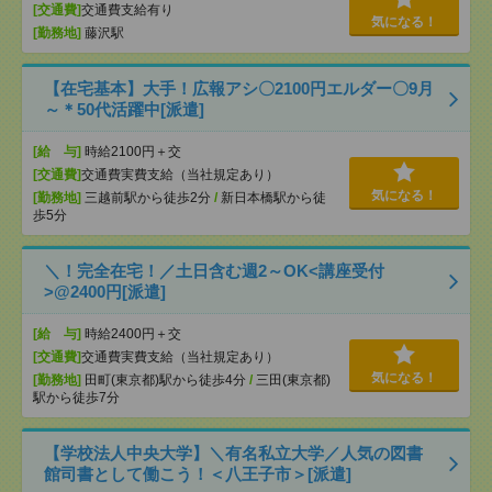
[交通費]
交通費支給有り
気になる！
[勤務地]
藤沢駅
【在宅基本】大手！広報アシ〇2100円エルダー〇9月
～＊50代活躍中[派遣]
[給 与]
時給2100円＋交
[交通費]
交通費実費支給（当社規定あり）
気になる！
[勤務地]
三越前駅から徒歩2分
/
新日本橋駅から徒
歩5分
＼！完全在宅！／土日含む週2～OK<講座受付
>@2400円[派遣]
[給 与]
時給2400円＋交
[交通費]
交通費実費支給（当社規定あり）
気になる！
[勤務地]
田町(東京都)駅から徒歩4分
/
三田(東京都)
駅から徒歩7分
【学校法人中央大学】＼有名私立大学／人気の図書
館司書として働こう！＜八王子市＞[派遣]