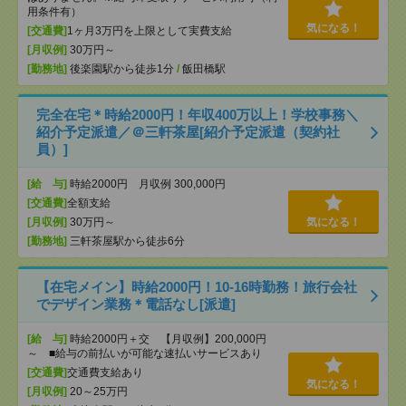
用条件有）
気になる！
[交通費]
1ヶ月3万円を上限として実費支給
[月収例]
30万円～
[勤務地]
後楽園駅から徒歩1分
/
飯田橋駅
完全在宅＊時給2000円！年収400万以上！学校事務＼
紹介予定派遣／＠三軒茶屋[紹介予定派遣（契約社
員）]
[給 与]
時給2000円 月収例 300,000円
[交通費]
全額支給
[月収例]
30万円～
気になる！
[勤務地]
三軒茶屋駅から徒歩6分
【在宅メイン】時給2000円！10-16時勤務！旅行会社
でデザイン業務＊電話なし[派遣]
[給 与]
時給2000円＋交 【月収例】200,000円
～ ■給与の前払いが可能な速払いサービスあり
[交通費]
交通費支給あり
気になる！
[月収例]
20～25万円