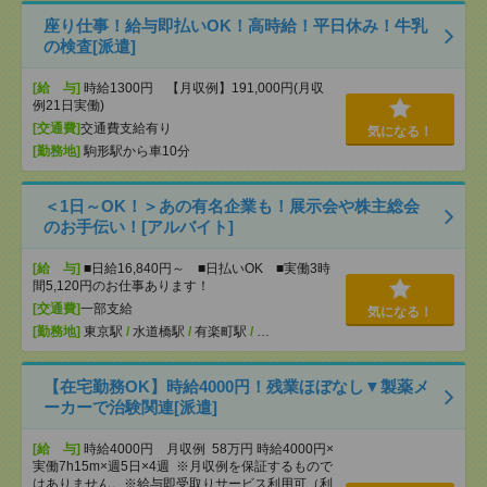
座り仕事！給与即払いOK！高時給！平日休み！牛乳
の検査[派遣]
[給 与]
時給1300円 【月収例】191,000円(月収
例21日実働)
[交通費]
交通費支給有り
気になる！
[勤務地]
駒形駅から車10分
＜1日～OK！＞あの有名企業も！展示会や株主総会
のお手伝い！[アルバイト]
[給 与]
■日給16,840円～ ■日払いOK ■実働3時
間5,120円のお仕事あります！
[交通費]
一部支給
気になる！
[勤務地]
東京駅
/
水道橋駅
/
有楽町駅
/
…
【在宅勤務OK】時給4000円！残業ほぼなし▼製薬メ
ーカーで治験関連[派遣]
[給 与]
時給4000円 月収例 58万円 時給4000円×
実働7h15m×週5日×4週 ※月収例を保証するもので
はありません。※給与即受取りサービス利用可（利