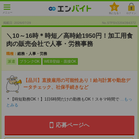
0
メニュー
気になる！
ログイン
掲載日 :2026
/
07
/
29
No.STFSV2204394372
＼10～16時＊時短／高時給1950円！加工用食
肉の販売会社で人事・労務事務
職種：
総務・人事・労務
派遣
ブランクOK
WEB登録・面接OK
【品川】直接雇用の可能性あり！給与計算や勤怠デ
ータチェック、社保手続きなど
＊【時短勤務OK！】1日6時間だけの勤務もOK！スキマ時間で
...もっ
とみる
応募ページへ