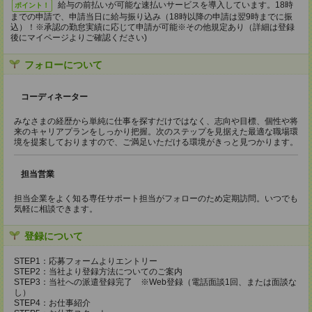
給与の前払いが可能な速払いサービスを導入しています。18時
ポイント！
までの申請で、申請当日に給与振り込み（18時以降の申請は翌9時までに振
込）！※承認の勤怠実績に応じて申請が可能※その他規定あり（詳細は登録
後にマイページよりご確認ください)
フォローについて
コーディネーター
みなさまの経歴から単純に仕事を探すだけではなく、志向や目標、個性や将
来のキャリアプランをしっかり把握。次のステップを見据えた最適な職場環
境を提案しておりますので、ご満足いただける環境がきっと見つかります。
担当営業
担当企業をよく知る専任サポート担当がフォローのため定期訪問。いつでも
気軽に相談できます。
登録について
STEP1：応募フォームよりエントリー
STEP2：当社より登録方法についてのご案内
STEP3：当社への派遣登録完了 ※Web登録（電話面談1回、または面談な
し）
STEP4：お仕事紹介