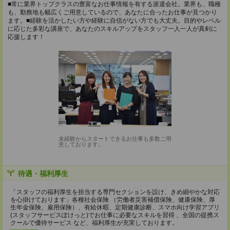
■常に業界トップクラスの豊富なお仕事情報を有する派遣会社。業界も、職種
も、勤務地も幅広くご用意しているので、あなたに合ったお仕事が見つかり
ます。■経験を活かしたい方や経験に自信がない方でも大丈夫。目的やレベル
に応じた多彩な講座で、あなたのスキルアップをスタッフ一人一人が真剣に
応援します！
未経験からスタートできるお仕事も多数ご用
意しております。
待遇・福利厚生
「スタッフの福利厚生を担当する専門セクションを設け、きめ細やかな対応
を心掛けております」各種社会保険 （労働者災害補償保険、健康保険、厚
生年金保険、雇用保険）、有給休暇、定期健康診断、スマホ向け学習アプリ
(スタッフサービスぽけっと)でお仕事に必要なスキルを習得 、全国の提携ス
クールで優待サービス など、福利厚生が充実しております。