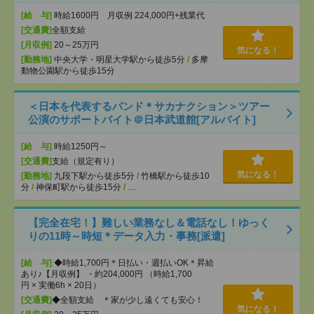
[給 与]
時給1600円 月収例 224,000円+残業代
[交通費]
全額支給
[月収例]
20～25万円
気になる！
[勤務地]
中央大学・明星大学駅から徒歩5分
/
多摩
動物公園駅から徒歩15分
＜日本を代表するバンド＊サカナクション＞ツアー
公演のサポートバイト＠日本武道館[アルバイト]
[給 与]
時給1250円～
[交通費]
支給（規定有り）
気になる！
[勤務地]
九段下駅から徒歩5分
/
竹橋駅から徒歩10
分
/
神保町駅から徒歩15分
/
…
【完全在宅！】難しい業務なし＆電話なし！ゆっく
りの11時～時短＊データ入力・事務[派遣]
[給 与]
◆時給1,700円＊日払い・週払いOK＊昇給
あり♪【月収例】 ・約204,000円 （時給1,700
円 × 実働6h × 20日）
[交通費]
◆全額支給 ＊家が少し遠くても安心！
気になる！