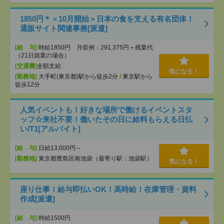
1850円＊＜10月開始＞日本の食を支える有名団体！
通販サイト関連事務[派遣]
[給 与]
時給1850円 月収例：291,375円＋残業代
（21日就業の場合）
[交通費]
全額支給
気になる！
[勤務地]
大手町(東京都)駅から徒歩2分
/
東京駅から
徒歩12分
人気イベントも！好きな場所で働けるイベントスタ
ッフ☆来社不要！働いたその日に給料もらえる日払
い/T1[アルバイト]
[給 与]
日給13,000円～
[勤務地]
東京都豊島区南池袋（最寄り駅：池袋駅）
気になる！
座り仕事！給与即払いOK！高時給！在庫管理・資料
作成[派遣]
[給 与]
時給1500円