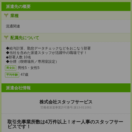
派遣先の概要
業種
流通関連
配属先について
◆給与計算、勤怠データチェックなどをおこなう部署
◆当社を含めた派遣スタッフが活躍中の職場です！
◆部署人数 10名
◆分煙（喫煙場所／専用室設定）
男性5・女性5
男女比
47歳
平均年齢
派遣会社情報
株式会社スタッフサービス
労働者派遣事業許可番号:派13-011061
取引先事業所数は4万件以上！オー人事のスタッフサー
ビスです！