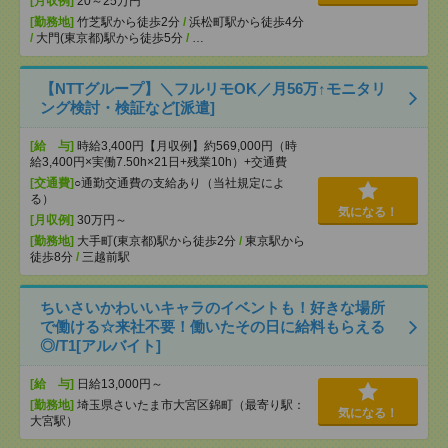
[月収例]
20～25万円
[勤務地]
竹芝駅から徒歩2分
/
浜松町駅から徒歩4分
/
大門(東京都)駅から徒歩5分
/
…
【NTTグループ】＼フルリモOK／月56万↑モニタリ
ング検討・検証など[派遣]
[給 与]
時給3,400円【月収例】約569,000円（時
給3,400円×実働7.50h×21日+残業10h）+交通費
[交通費]
○通勤交通費の支給あり（当社規定によ
る）
気になる！
[月収例]
30万円～
[勤務地]
大手町(東京都)駅から徒歩2分
/
東京駅から
徒歩8分
/
三越前駅
ちいさいかわいいキャラのイベントも！好きな場所
で働ける☆来社不要！働いたその日に給料もらえる
◎/T1[アルバイト]
[給 与]
日給13,000円～
[勤務地]
埼玉県さいたま市大宮区錦町（最寄り駅：
気になる！
大宮駅）