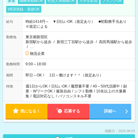
派遣
職種未経験OK
社会人未経験OK
大学生歓迎
ブランクOK
WEB登録・面接OK
時給1414円～ ▼日払いOK（規定あり） ■初勤務手当あり
給与
※規定による
東京都新宿区
勤務地
新宿駅から徒歩
/
新宿三丁目駅から徒歩
/
高田馬場駅から徒歩
/
…
物流企業
9:00～18:00
勤務時間
即日～OK！ 1日～働けます＾＾（規定あり）
期間
週1日からOK
/
日払いOK
/
履歴書不要
/
40～50代活躍中
/
副
特徴
業・WワークOK
/
服装自由
/
シフト勤務
/
10名以上の大量募
集
/
電話対応なし
/
パソコンスキル不要
気になる！
応募する
詳細へ
掲載日：2026.08.03