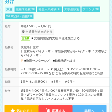
分け
派遣
職種未経験OK
社会人未経験OK
大学生歓迎
ブランクOK
WEB登録・面接OK
時給1,500円～1,875円
給与
交通費別途支給あり
■ 交通費規定内支給 ※派遣先による
交通費
茨城県日立市
勤務地
日立駅からバイク・車
/
常陸多賀駅からバイク・車
/
大甕駅か
らバイク・車
/
…
■物流センターなど ■勤務地選べます
＜1日3時間～OK！＞ ▼ 例えば… ▼ 15:00～18:00 15:00～
勤務時間
22:00 17:00～22:00 など こちら以外の時間もお気軽にご相談く
ださい！
1日だけの単発OK！ ＃8月～ ＃9月～
期間
週1日からOK
/
日払いOK
/
履歴書不要
/
40～50代活躍中
/
副
特徴
業・WワークOK
/
服装自由
/
シフト勤務
/
10名以上の大量募
集
/
電話対応なし
/
パソコンスキル不要
気になる！
応募する
詳細へ