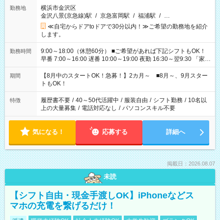
横浜市金沢区
勤務地
金沢八景(京急線)駅
/
京急富岡駅
/
福浦駅
/
…
≪自宅からドアtoドアで30分以内！≫ご希望の勤務地を紹介
します。
9:00～18:00（休憩60分） ■ご希望があれば下記シフトもOK！
勤務時間
早番 7:00～16:00 遅番 10:00～19:00 夜勤 16:30～翌9:30 「家族
と休みを合わせたい」 「余裕を持って夕飯の準備がしたい」
「できれば残業はしたくない」 など、ご希望を教えてください
【8月中のスタートOK！急募！】2カ月～ ■8月～、9月スター
期間
ね。 ※Wワーク希望の方へ 今ご覧のお仕事で希望する勤務時間
トもOK！
と、もう1つのお仕事の勤務時間。 合計で週40時間を超える場
合は応募できません。
履歴書不要
/
40～50代活躍中
/
服装自由
/
シフト勤務
/
10名以
特徴
上の大量募集
/
電話対応なし
/
パソコンスキル不要
気になる！
応募する
詳細へ
掲載日：2026.08.07
未読
【シフト自由・現金手渡しOK】iPhoneなどス
マホの充電を繋げるだけ！