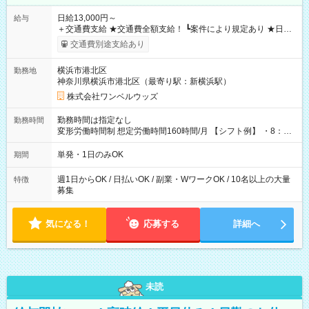
日給13,000円～
給与
＋交通費支給 ★交通費全額支給！ ┗案件により規定あり ★日払
いOK！（規定あり） ┗働いたその日に現金GET♪ お仕事後はコ
交通費別途支給あり
ンビニATMから 日払い分を引き落とせます！ 【試用期間】試
用期間なし
横浜市港北区
勤務地
神奈川県横浜市港北区（最寄り駅：新横浜駅）
株式会社ワンベルウッズ
勤務時間は指定なし
勤務時間
変形労働時間制 想定労働時間160時間/月 【シフト例】 ・8：00
～21：00
単発・1日のみOK
期間
週1日からOK / 日払いOK / 副業・WワークOK / 10名以上の大量
特徴
募集
気になる！
応募する
詳細へ
未読