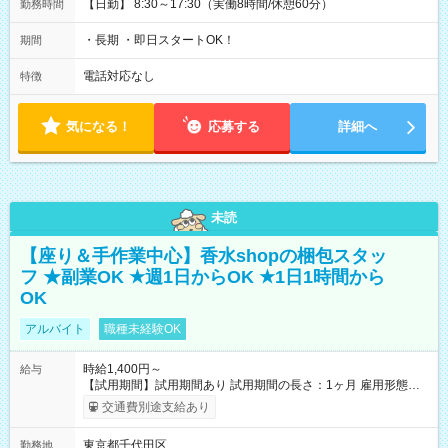
【日勤】 8:30～17:30（実働8時間/休憩60分）
勤務時間
・長期 ・即日スタートOK！
期間
電話対応なし
特徴
気になる！
応募する
詳細へ
未読
【座り＆手作業中心】香水shopの梱包スタッ
フ ★副業OK ★週1日からOK ★1日1時間から
OK
アルバイト
職種未経験OK
時給1,400円～
給与
【試用期間】試用期間あり 試用期間の長さ：1ヶ月 雇用形態、
給与は本採用時と同じです。
交通費別途支給あり
東京都千代田区
勤務地