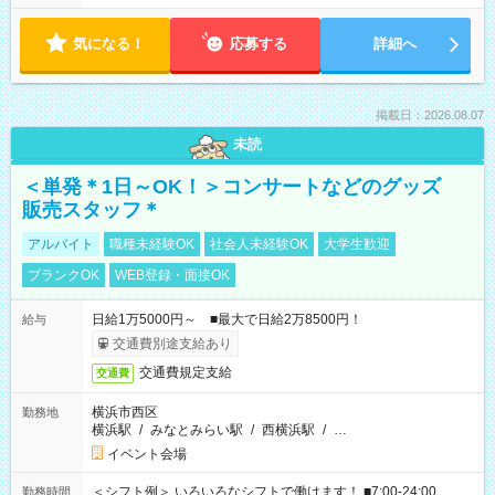
気になる！
応募する
詳細へ
掲載日：2026.08.07
未読
＜単発＊1日～OK！＞コンサートなどのグッズ
販売スタッフ＊
アルバイト
職種未経験OK
社会人未経験OK
大学生歓迎
ブランクOK
WEB登録・面接OK
日給1万5000円～ ■最大で日給2万8500円！
給与
交通費別途支給あり
交通費規定支給
交通費
横浜市西区
勤務地
横浜駅
/
みなとみらい駅
/
西横浜駅
/
…
イベント会場
＜シフト例＞ いろいろなシフトで働けます！ ■7:00-24:00
勤務時間