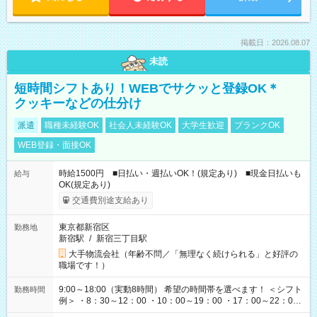
掲載日：2026.08.07
未読
短時間シフトあり！WEBでサクッと登録OK＊
クッキーなどの仕分け
派遣
職種未経験OK
社会人未経験OK
大学生歓迎
ブランクOK
WEB登録・面接OK
時給1500円 ■日払い・週払いOK！(規定あり) ■現金日払いも
給与
OK(規定あり)
交通費別途支給あり
東京都新宿区
勤務地
新宿駅
/
新宿三丁目駅
大手物流会社（年齢不問／「無理なく続けられる」と好評の
職場です！）
9:00～18:00（実動8時間） 希望の時間帯を選べます！ ＜シフト
勤務時間
例＞ ・8：30～12：00 ・10：00～19：00 ・17：00～22：00
・13：00～22：00 ・22：00～翌6：00 など