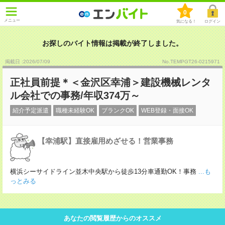
0
メニュー
気になる！
ログイン
お探しのバイト情報は掲載が終了しました。
掲載日 :2026
/
07
/
09
No.TEMPGT26-0215971
正社員前提＊＜金沢区幸浦＞建設機械レンタ
ル会社での事務/年収374万～
紹介予定派遣
職種未経験OK
ブランクOK
WEB登録・面接OK
【幸浦駅】直接雇用めざせる！営業事務
横浜シーサイドライン並木中央駅から徒歩13分車通勤OK！事務
...も
っとみる
あなたの閲覧履歴からのオススメ