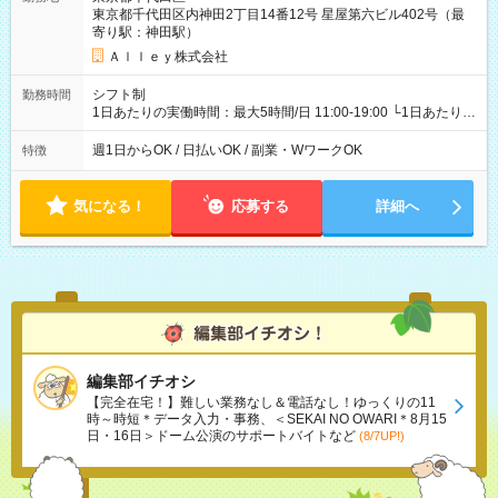
東京都千代田区内神田2丁目14番12号 星屋第六ビル402号（最
寄り駅：神田駅）
Ａｌｌｅｙ株式会社
シフト制
勤務時間
1日あたりの実働時間：最大5時間/日 11:00-19:00 └1日あたりの
実働時間：1-5時間 └上記の時間帯内であれば、いつでも勤務可
能！ └平日・土曜日の中で、お好きな曜日でご勤務いただけま
週1日からOK / 日払いOK / 副業・WワークOK
特徴
す！ 【シフト例】 ・11:00～14:00 ・16:30～19:00 ・13:00～
18:00 などのように、自由な働き方が可能なお仕事です！
気になる！
応募する
詳細へ
編集部イチオシ
【完全在宅！】難しい業務なし＆電話なし！ゆっくりの11
時～時短＊データ入力・事務、＜SEKAI NO OWARI＊8月15
日・16日＞ドーム公演のサポートバイトなど
(8/7UP!)