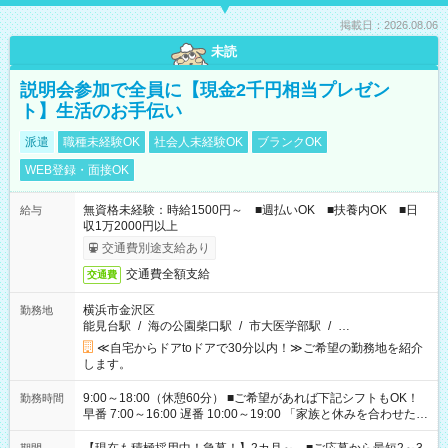
掲載日：2026.08.06
未読
説明会参加で全員に【現金2千円相当プレゼン
ト】生活のお手伝い
派遣
職種未経験OK
社会人未経験OK
ブランクOK
WEB登録・面接OK
無資格未経験：時給1500円～ ■週払いOK ■扶養内OK ■日
給与
収1万2000円以上
交通費別途支給あり
交通費全額支給
交通費
横浜市金沢区
勤務地
能見台駅
/
海の公園柴口駅
/
市大医学部駅
/
…
≪自宅からドアtoドアで30分以内！≫ご希望の勤務地を紹介
します。
9:00～18:00（休憩60分） ■ご希望があれば下記シフトもOK！
勤務時間
早番 7:00～16:00 遅番 10:00～19:00 「家族と休みを合わせた
い」 「余裕を持って夕飯の準備がしたい」 「できれば残業はし
たくない」 など、ご希望を教えてくださいね。 ※Wワーク希望