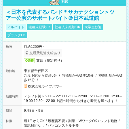
未読
＜日本を代表するバンド＊サカナクション＞ツ
アー公演のサポートバイト＠日本武道館
アルバイト
職種未経験OK
社会人未経験OK
大学生歓迎
ブランクOK
時給1250円～
給与
交通費別途支給あり
支給（規定有り）
交通費
東京都千代田区
勤務地
九段下駅から徒歩5分
/
竹橋駅から徒歩10分
/
神保町駅から徒
歩15分
/
…
株式会社ライブパワー
＜シフト例＞ 9:00～22:30 12:30～22:00 15:30～21:00 12:30～
勤務時間
19:00 12:30～22:00 上記の時間から好きな時間を選べます！ ※
時間は変更となる可能性があります
9月8日・9日
期間
週1日からOK
/
履歴書不要
/
副業・WワークOK
/
シフト勤務
/
特徴
電話対応なし
/
パソコンスキル不要