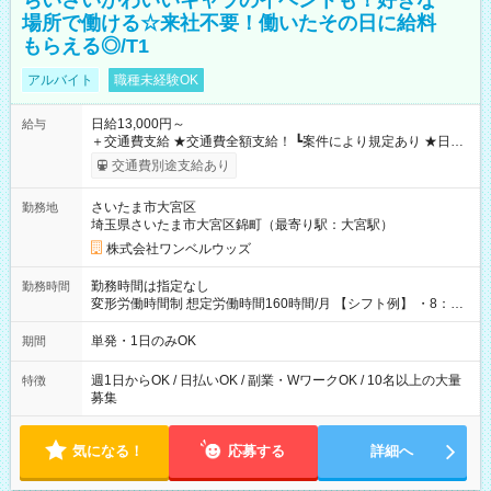
ちいさいかわいいキャラのイベントも！好きな
場所で働ける☆来社不要！働いたその日に給料
もらえる◎/T1
アルバイト
職種未経験OK
日給13,000円～
給与
＋交通費支給 ★交通費全額支給！ ┗案件により規定あり ★日払
いOK！（規定あり） ┗働いたその日に現金GET♪ お仕事後はコ
交通費別途支給あり
ンビニATMから 日払い分を引き落とせます！ 【試用期間】試
用期間なし
さいたま市大宮区
勤務地
埼玉県さいたま市大宮区錦町（最寄り駅：大宮駅）
株式会社ワンベルウッズ
勤務時間は指定なし
勤務時間
変形労働時間制 想定労働時間160時間/月 【シフト例】 ・8：00
～21：00
単発・1日のみOK
期間
週1日からOK / 日払いOK / 副業・WワークOK / 10名以上の大量
特徴
募集
気になる！
応募する
詳細へ