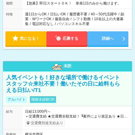
【急募】即日スタートＯＫ！ 単発1日のみから働けます。
期間
週1日からOK
/
日払いOK
/
履歴書不要
/
40～50代活躍中
/
副
特徴
業・WワークOK
/
服装自由
/
シフト勤務
/
10名以上の大量募
集
/
電話対応なし
/
パソコンスキル不要
気になる！
応募する
詳細へ
未読
人気イベントも！好きな場所で働けるイベント
スタッフ☆来社不要！働いたその日に給料もら
える日払い/T1
アルバイト
職種未経験OK
日給13,000円～
給与
＋交通費支給 ★交通費全額支給！ ┗案件により規定あり ★日払
いOK！（規定あり） ┗働いたその日に現金GET♪ お仕事後はコ
交通費別途支給あり
ンビニATMから 日払い分を引き落とせます！ 【試用期間】試
用期間なし
横浜市西区
勤務地