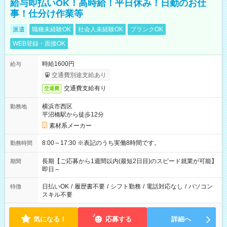
給与即払いOK！高時給！平日休み！日勤のお仕
事！仕分け作業等
派遣
職種未経験OK
社会人未経験OK
ブランクOK
WEB登録・面接OK
時給1600円
給与
交通費別途支給あり
交通費支給有り
交通費
横浜市西区
勤務地
平沼橋駅から徒歩12分
素材系メーカー
8:00～17:30 ※表記のうち実働8時間です。
勤務時間
長期【ご応募から1週間以内(最短2日目)のスピード就業が可能】
期間
即日～
日払いOK
/
履歴書不要
/
シフト勤務
/
電話対応なし
/
パソコン
特徴
スキル不要
気になる！
応募する
詳細へ