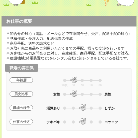
お仕事の概要
＊問合せの対応（電話・メールなどで在庫問合せ、受注、配送手配の対応）
＊見積作成・受注入力、配送伝票の作成
＊商品手配、送料の請求など
※お取引先に商品をご利用いただくまでの手配、様々な交渉を行います
※お客様からのお問合せに対し、在庫確認、商品手配、配送手配など対応。
※建設機械(発電装置など)をレンタル会社に卸レンタルしている会社です。
職場の雰囲気
年齢層
20代
30
40
50
60
男女比率
女性
男性
職場の様子
活気あり
しずか
仕事の仕方
テキパキ
コツコツ