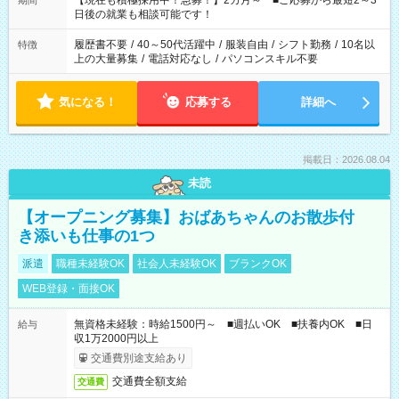
【現在も積極採用中！急募！】2カ月～ ■ご応募から最短2～3
期間
の方へ 今ご覧のお仕事で希望する勤務時間と、もう1つのお仕事
日後の就業も相談可能です！
の勤務時間。 合計で週40時間を超える場合は応募できません。
履歴書不要
/
40～50代活躍中
/
服装自由
/
シフト勤務
/
10名以
特徴
上の大量募集
/
電話対応なし
/
パソコンスキル不要
気になる！
応募する
詳細へ
掲載日：2026.08.04
未読
【オープニング募集】おばあちゃんのお散歩付
き添いも仕事の1つ
派遣
職種未経験OK
社会人未経験OK
ブランクOK
WEB登録・面接OK
無資格未経験：時給1500円～ ■週払いOK ■扶養内OK ■日
給与
収1万2000円以上
交通費別途支給あり
交通費全額支給
交通費