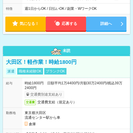
00 ※週1日～OK ／ 夜勤専従 ＊＊ 勤務時間例 ＊＊ ■22時か
ら翌7時 ■23時から翌8時 ■24時から翌9時 など ※上記の時間
週1日からOK / 日払いOK / 副業・WワークOK
特徴
内で8時間勤務（休憩1時間）ご利用者様により、時間は異なり
ます。 ※曜日固定（毎週同じ曜日での勤務となります）
気になる！
応募する
詳細へ
未読
大田区！軽作業！時給1800円
派遣
職種未経験OK
ブランクOK
時給1800円 日額平均1万4400円/月額30万2400円/残込39万
給与
2400円
交通費別途支給あり
交通費支給（規定あり）
交通費
東京都大田区
勤務地
流通センター駅から車
倉庫