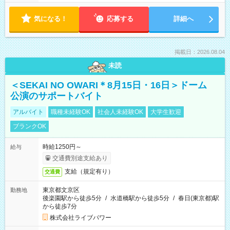
気になる！
応募する
詳細へ
掲載日：2026.08.04
未読
＜SEKAI NO OWARI＊8月15日・16日＞ドーム
公演のサポートバイト
アルバイト
職種未経験OK
社会人未経験OK
大学生歓迎
ブランクOK
時給1250円～
給与
交通費別途支給あり
支給（規定有り）
交通費
東京都文京区
勤務地
後楽園駅から徒歩5分
/
水道橋駅から徒歩5分
/
春日(東京都)駅
から徒歩7分
株式会社ライブパワー