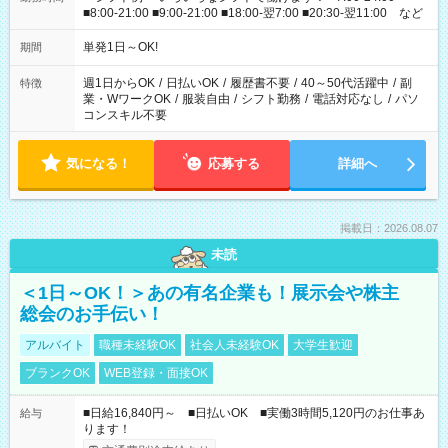
■8:00-21:00 ■9:00-21:00 ■18:00-翌7:00 ■20:30-翌11:00 など
単発1日～OK!
期間
週1日からOK
/
日払いOK
/
履歴書不要
/
40～50代活躍中
/
副
特徴
業・WワークOK
/
服装自由
/
シフト勤務
/
電話対応なし
/
パソ
コンスキル不要
気になる！
応募する
詳細へ
掲載日：2026.08.07
未読
＜1日～OK！＞あの有名企業も！展示会や株主
総会のお手伝い！
アルバイト
職種未経験OK
社会人未経験OK
大学生歓迎
ブランクOK
WEB登録・面接OK
■日給16,840円～ ■日払いOK ■実働3時間5,120円のお仕事あ
給与
ります！