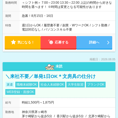
＜シフト例＞ 7:00～23:00 13:30～22:00 上記の時間から好きな
勤務時間
時間を選べます！ ※時間は変更となる可能性があります
急募！8月15日・16日
期間
週1日からOK
/
履歴書不要
/
副業・WワークOK
/
シフト勤務
/
特徴
電話対応なし
/
パソコンスキル不要
気になる！
応募する
詳細へ
掲載日：2026.08.05
未読
＼来社不要／単発1日OK＊文房具の仕分け
派遣
職種未経験OK
社会人未経験OK
大学生歓迎
ブランクOK
WEB登録・面接OK
時給1,500円～1,875円
給与
神奈川県茅ヶ崎市
勤務地
茅ケ崎駅から徒歩5分
/
香川駅から徒歩5分
/
北茅ケ崎駅から