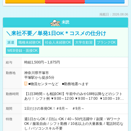
掲載日：2026.08.06
未読
＼来社不要／単発1日OK＊コスメの仕分け
派遣
職種未経験OK
社会人未経験OK
大学生歓迎
ブランクOK
WEB登録・面接OK
時給1,500円～1,875円
給与
神奈川県平塚市
勤務地
平塚駅から徒歩5分
■物流センターなど ■勤務地選べます
【1日3時間～も相談OK!】午前中のみや18時以降などのシフト
勤務時間
あり！ シフト例 ▼9:00～12:00 ▼9:00～17:00 ▼10:00～19:00
▼18:00～21:00
1日だけの単発OK！＃8月～ ＃9月～
期間
週1日からOK
/
日払いOK
/
40～50代活躍中
/
副業・Wワーク
特徴
OK
/
服装自由
/
シフト勤務
/
10名以上の大量募集
/
電話対応な
し
/
パソコンスキル不要