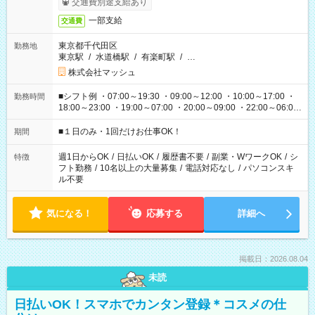
交通費別途支給あり
一部支給
交通費
東京都千代田区
勤務地
東京駅
/
水道橋駅
/
有楽町駅
/
…
株式会社マッシュ
■シフト例 ・07:00～19:30 ・09:00～12:00 ・10:00～17:00 ・
勤務時間
18:00～23:00 ・19:00～07:00 ・20:00～09:00 ・22:00～06:00
etc ★最短で3時間で5,120円のお仕事から 15時間で2万円近く稼
げるお仕事も！ ご希望のお時間に合わせてご紹介！ ※シフトは
■１日のみ・1回だけお仕事OK！
期間
現場によって異なります。 ※勿論、休憩時間はあるのでご安心
ください！
週1日からOK
/
日払いOK
/
履歴書不要
/
副業・WワークOK
/
シ
特徴
フト勤務
/
10名以上の大量募集
/
電話対応なし
/
パソコンスキ
ル不要
気になる！
応募する
詳細へ
掲載日：2026.08.04
未読
日払いOK！スマホでカンタン登録＊コスメの仕