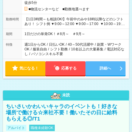
徒歩5分
■物流センターなど ■勤務地選べます
【1日3時間～も相談OK!】午前中のみや18時以降などのシフト
勤務時間
あり！ シフト例 ▼9:00～12:00 ▼9:00～17:00 ▼10:00～19:00
▼18:00～21:00
1日だけの単発OK！＃8月～ ＃9月～
期間
週1日からOK
/
日払いOK
/
40～50代活躍中
/
副業・Wワーク
特徴
OK
/
服装自由
/
シフト勤務
/
10名以上の大量募集
/
電話対応な
し
/
パソコンスキル不要
気になる！
応募する
詳細へ
未読
ちいさいかわいいキャラのイベントも！好きな
場所で働ける☆来社不要！働いたその日に給料
もらえる◎/T1
アルバイト
職種未経験OK