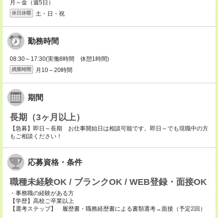
月～金（週5日）
土・日・祝
休日休暇
勤務時間
08:30～17:30(実働8時間 休憩1時間)
月10～20時間
残業時間
期間
長期（3ヶ月以上）
【急募】即日～長期 お仕事開始日は相談可能です。即日～でも現職中の方
もご相談ください！
応募資格・条件
職種未経験OK / ブランクOK / WEB登録・面接OK
・事務職の経験がある方
【学歴】高校ご卒業以上
【選考ステップ】 履歴書・職務経歴書による書類選考→面接（予定2回）