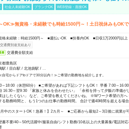
K
社会人未経験OK
ブランクOK
WEB登録・面接OK
～OK≫無資格・未経験でも時給1500円～！土日祝休みもOK
資格未経験：時給1500円～ ■週払いOK ■扶養内OK ■日収1万2000円以上
交通費別途支給あり
交通費全額支給
通費
京都豊島区
鴨駅
/
目白駅
/
北池袋駅
/
…
≪自宅からドアtoドアで30分以内！≫ご希望の勤務地を紹介します。
00～18:00（休憩60分） ■ご希望があれば下記シフトもOK！ 早番 7:00～16:00 遅
勤 16:30～翌9:30 「家族と休みを合わせたい」 「余裕を持って夕飯の準備
業はしたくない」 など、ご希望を教えてくださいね。 ※Wワーク希望の方へ
する勤務時間と、もう1つのお仕事の勤務時間。 合計で週40時間を超える場
8月中のスタートOK！急募！】2カ月～ ■ご応募から最短2～3日後に就業が
歴書不要
/
40～50代活躍中
/
服装自由
/
シフト勤務
/
10名以上の大量募集
/
電話対応
要