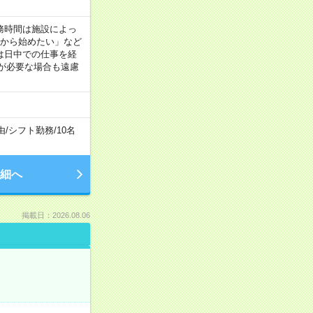
！
 ※勤務時間は施設によっ
間から始めたい」など
は日中での仕事を経
が必要な場合も遠慮
由
/
シフト勤務
/
10名
細へ
掲載日：2026.08.06