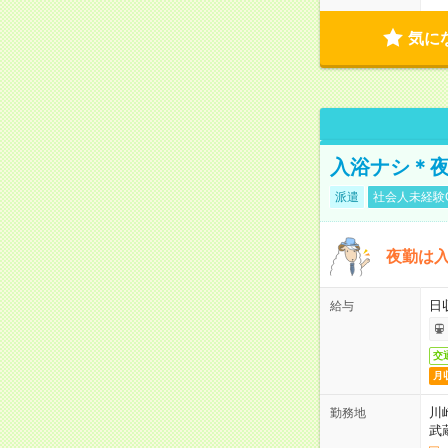
気に
入浴ナシ＊夜
派遣
社会人未経験
夜勤は
日
給与
交
月
川
勤務地
武