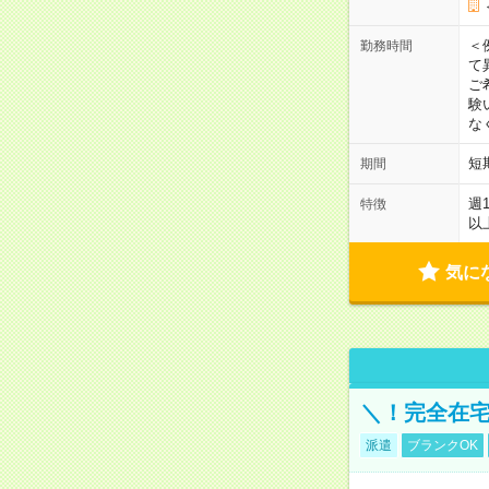
＜
勤務時間
て
ご
験
な
短
期間
週
特徴
以
気に
＼！完全在宅
派遣
ブランクOK