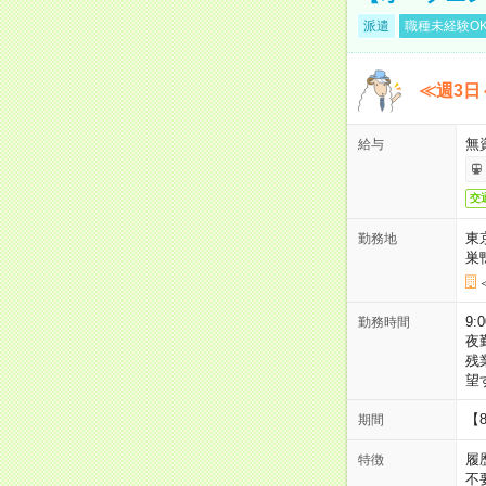
派遣
職種未経験O
≪週3日
無
給与
交
東
勤務地
巣
9:
勤務時間
夜
残
望
【
期間
履
特徴
不