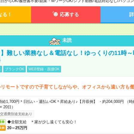
1日からOK
/
履歴書不要
/
副業・WワークOK
/
シフト勤務
/
電話対応なし
/
パソコン
なる！
応募する
詳
未読
】難しい業務なし＆電話なし！ゆっくりの11時～
務
K
ブランクOK
WEB登録・面接OK
ルリモートですので子育てしながらや、オフィスから遠い方も
時給1,700円＊日払い・週払いOK＊昇給あり♪【月収例】 ・約204,000円 （時給1
 × 20日）
交通費別途支給あり
◆全額支給 ＊家が少し遠くても安心！
通費
20～25万円
収例