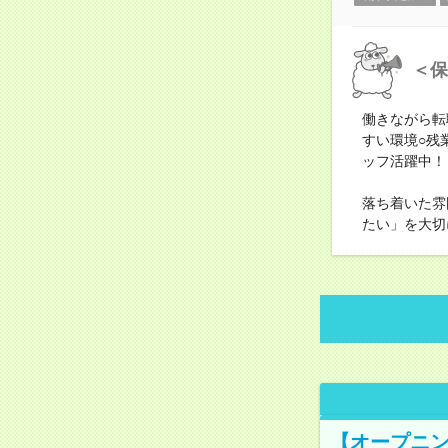
＜保
働きながら転
すい環境○残
ッフ活躍中！
落ち着いた雰
たい」を大切
【オープニン