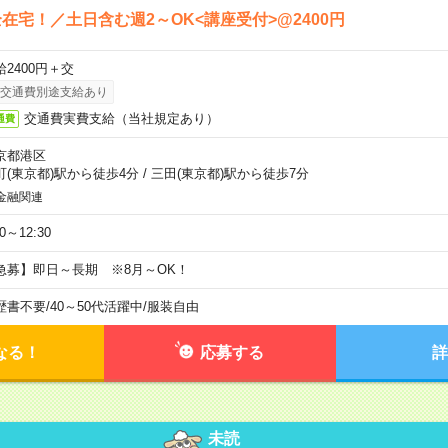
在宅！／土日含む週2～OK<講座受付>@2400円
給2400円＋交
交通費別途支給あり
交通費実費支給（当社規定あり）
通費
京都港区
町(東京都)駅から徒歩4分
/
三田(東京都)駅から徒歩7分
金融関連
30～12:30
急募】即日～長期 ※8月～OK！
歴書不要
/
40～50代活躍中
/
服装自由
なる！
応募する
詳
未読