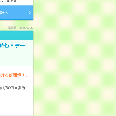
スキル不要
細へ
掲載日：2026.07.29
時短＊デー
働ける好環境＊。
,700円 × 実働