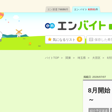
エン派遣
74686
件
エン バイト
82531
件
0
気になるリスト
保存した希
バイトTOP
関東
埼玉県
大宮区
8月
掲載日 :
2026
/
07
/
07
8月開始
～
紹介予定派遣