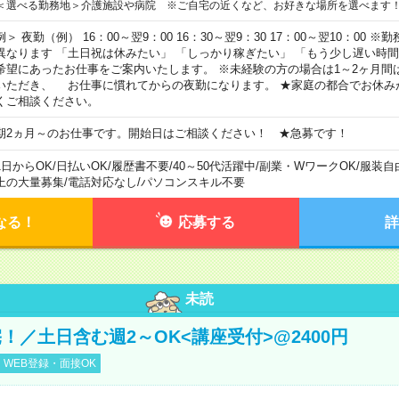
＜選べる勤務地＞介護施設や病院 ※ご自宅の近くなど、お好きな場所を選べます
例＞ 夜勤（例） 16：00～翌9：00 16：30～翌9：30 17：00～翌10：00
異なります 「土日祝は休みたい」 「しっかり稼ぎたい」 「もう少し遅い時
希望にあったお仕事をご案内いたします。 ※未経験の方の場合は1～2ヶ月間
いただき、 お仕事に慣れてからの夜勤になります。 ★家庭の都合でお休み
くご相談ください。
期2ヵ月～のお仕事です。開始日はご相談ください！ ★急募です！
1日からOK
/
日払いOK
/
履歴書不要
/
40～50代活躍中
/
副業・WワークOK
/
服装自
上の大量募集
/
電話対応なし
/
パソコンスキル不要
なる！
応募する
詳
未読
！／土日含む週2～OK<講座受付>@2400円
WEB登録・面接OK