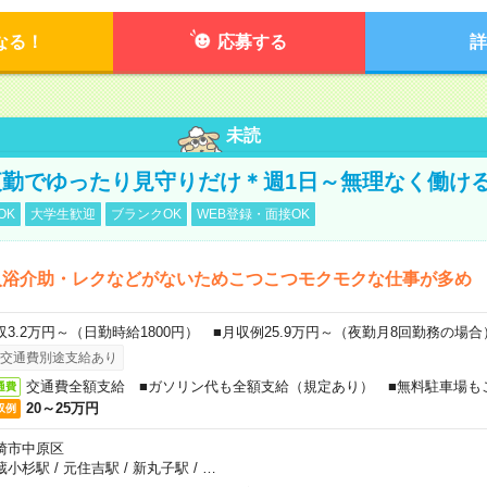
なる！
応募する
詳
未読
勤でゆったり見守りだけ＊週1日～無理なく働け
OK
大学生歓迎
ブランクOK
WEB登録・面接OK
入浴介助・レクなどがないためこつこつモクモクな仕事が多め
収3.2万円～（日勤時給1800円） ■月収例25.9万円～（夜勤月8回勤務の場合
交通費別途支給あり
交通費全額支給 ■ガソリン代も全額支給（規定あり） ■無料駐車場も
通費
20～25万円
収例
崎市中原区
蔵小杉駅
/
元住吉駅
/
新丸子駅
/
…