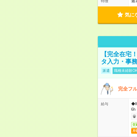
週
特徴
気に
【完全在宅！
タ入力・事
派遣
職種未経験O
完全フ
◆
給与
6h
交
月