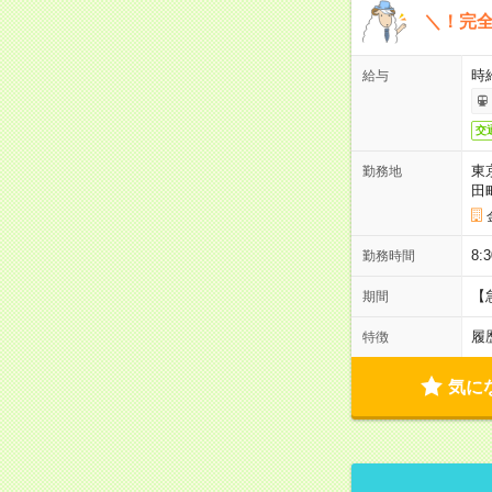
＼！完全
時
給与
交
東
勤務地
田
8:
勤務時間
【
期間
履
特徴
気に