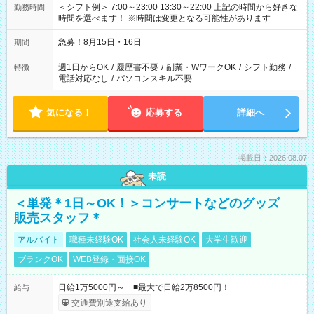
＜シフト例＞ 7:00～23:00 13:30～22:00 上記の時間から好きな
勤務時間
時間を選べます！ ※時間は変更となる可能性があります
急募！8月15日・16日
期間
週1日からOK
/
履歴書不要
/
副業・WワークOK
/
シフト勤務
/
特徴
電話対応なし
/
パソコンスキル不要
気になる！
応募する
詳細へ
掲載日：2026.08.07
未読
＜単発＊1日～OK！＞コンサートなどのグッズ
販売スタッフ＊
アルバイト
職種未経験OK
社会人未経験OK
大学生歓迎
ブランクOK
WEB登録・面接OK
日給1万5000円～ ■最大で日給2万8500円！
給与
交通費別途支給あり