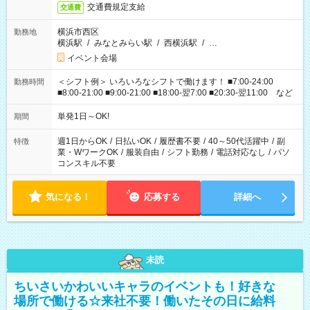
交通費規定支給
交通費
横浜市西区
勤務地
横浜駅
/
みなとみらい駅
/
西横浜駅
/
…
イベント会場
＜シフト例＞ いろいろなシフトで働けます！ ■7:00-24:00
勤務時間
■8:00-21:00 ■9:00-21:00 ■18:00-翌7:00 ■20:30-翌11:00 など
単発1日～OK!
期間
週1日からOK
/
日払いOK
/
履歴書不要
/
40～50代活躍中
/
副
特徴
業・WワークOK
/
服装自由
/
シフト勤務
/
電話対応なし
/
パソ
コンスキル不要
気になる！
応募する
詳細へ
未読
ちいさいかわいいキャラのイベントも！好きな
場所で働ける☆来社不要！働いたその日に給料