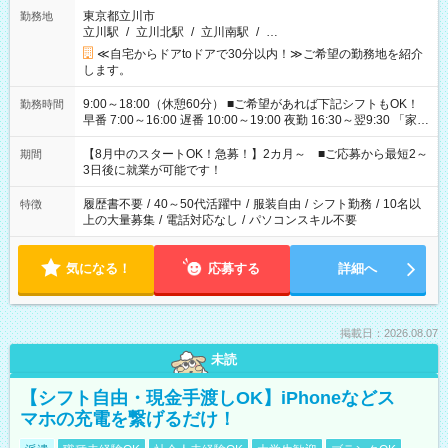
東京都立川市
勤務地
立川駅
/
立川北駅
/
立川南駅
/
…
≪自宅からドアtoドアで30分以内！≫ご希望の勤務地を紹介
します。
9:00～18:00（休憩60分） ■ご希望があれば下記シフトもOK！
勤務時間
早番 7:00～16:00 遅番 10:00～19:00 夜勤 16:30～翌9:30 「家族
と休みを合わせたい」 「余裕を持って夕飯の準備がしたい」
「できれば残業はしたくない」 など、ご希望を教えてください
【8月中のスタートOK！急募！】2カ月～ ■ご応募から最短2～
期間
ね。 ※Wワーク希望の方へ 今ご覧のお仕事で希望する勤務時間
3日後に就業が可能です！
と、もう1つのお仕事の勤務時間。 合計で週40時間を超える場
合は応募できません。
履歴書不要
/
40～50代活躍中
/
服装自由
/
シフト勤務
/
10名以
特徴
上の大量募集
/
電話対応なし
/
パソコンスキル不要
気になる！
応募する
詳細へ
掲載日：2026.08.07
未読
【シフト自由・現金手渡しOK】iPhoneなどス
マホの充電を繋げるだけ！