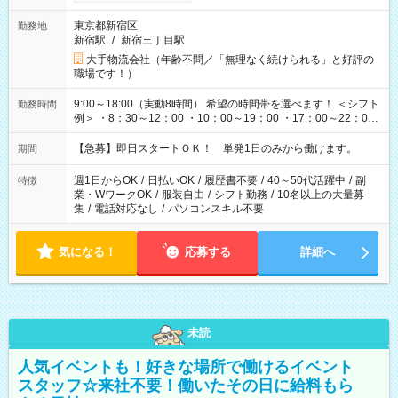
東京都新宿区
勤務地
新宿駅
/
新宿三丁目駅
大手物流会社（年齢不問／「無理なく続けられる」と好評の
職場です！）
9:00～18:00（実動8時間） 希望の時間帯を選べます！ ＜シフト
勤務時間
例＞ ・8：30～12：00 ・10：00～19：00 ・17：00～22：00
・13：00～22：00 ・22：00～翌6：00 など
【急募】即日スタートＯＫ！ 単発1日のみから働けます。
期間
週1日からOK
/
日払いOK
/
履歴書不要
/
40～50代活躍中
/
副
特徴
業・WワークOK
/
服装自由
/
シフト勤務
/
10名以上の大量募
集
/
電話対応なし
/
パソコンスキル不要
気になる！
応募する
詳細へ
未読
人気イベントも！好きな場所で働けるイベント
スタッフ☆来社不要！働いたその日に給料もら