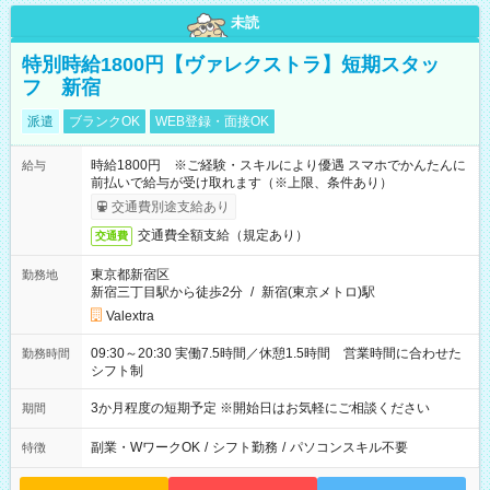
未読
特別時給1800円【ヴァレクストラ】短期スタッ
フ 新宿
派遣
ブランクOK
WEB登録・面接OK
時給1800円 ※ご経験・スキルにより優遇 スマホでかんたんに
給与
前払いで給与が受け取れます（※上限、条件あり）
交通費別途支給あり
交通費全額支給（規定あり）
交通費
東京都新宿区
勤務地
新宿三丁目駅から徒歩2分
/
新宿(東京メトロ)駅
Valextra
09:30～20:30 実働7.5時間／休憩1.5時間 営業時間に合わせた
勤務時間
シフト制
3か月程度の短期予定 ※開始日はお気軽にご相談ください
期間
副業・WワークOK
/
シフト勤務
/
パソコンスキル不要
特徴