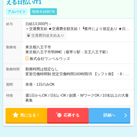
える日払い/T1
アルバイト
職種未経験OK
日給13,000円～
給与
＋交通費支給 ★交通費全額支給！ ┗案件により規定あり ★日払
いOK！（規定あり） ┗働いたその日に現金GET♪ お仕事後はコ
交通費別途支給あり
ンビニATMから 日払い分を引き落とせます！ 【試用期間】試
用期間なし
東京都八王子市
勤務地
東京都八王子市明神町（最寄り駅：京王八王子駅）
株式会社ワンベルウッズ
勤務時間は指定なし
勤務時間
変形労働時間制 想定労働時間160時間/月 【シフト例】 ・8：00
～21：00
単発・1日のみOK
期間
週1日からOK / 日払いOK / 副業・WワークOK / 10名以上の大量
特徴
募集
気になる！
応募する
詳細へ