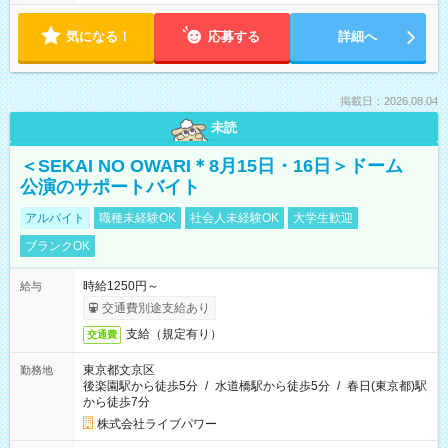
気になる！
応募する
詳細へ
掲載日：2026.08.04
未読
＜SEKAI NO OWARI＊8月15日・16日＞ドーム
公演のサポートバイト
アルバイト
職種未経験OK
社会人未経験OK
大学生歓迎
ブランクOK
時給1250円～
給与
交通費別途支給あり
支給（規定有り）
交通費
東京都文京区
勤務地
後楽園駅から徒歩5分
/
水道橋駅から徒歩5分
/
春日(東京都)駅
から徒歩7分
株式会社ライブパワー