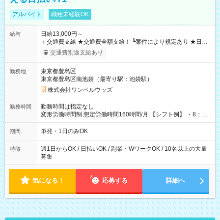
アルバイト
職種未経験OK
日給13,000円～
給与
＋交通費支給 ★交通費全額支給！ ┗案件により規定あり ★日払
いOK！（規定あり） ┗働いたその日に現金GET♪ お仕事後はコ
交通費別途支給あり
ンビニATMから 日払い分を引き落とせます！ 【試用期間】試
用期間なし
東京都豊島区
勤務地
東京都豊島区南池袋（最寄り駅：池袋駅）
株式会社ワンベルウッズ
勤務時間は指定なし
勤務時間
変形労働時間制 想定労働時間160時間/月 【シフト例】 ・8：00
～21：00
単発・1日のみOK
期間
週1日からOK / 日払いOK / 副業・WワークOK / 10名以上の大量
特徴
募集
気になる！
応募する
詳細へ