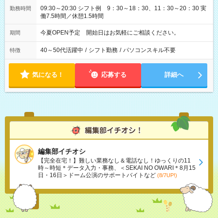
09:30～20:30 シフト例 9：30～18：30、11：30～20：30 実
勤務時間
働7.5時間／休憩1.5時間
今夏OPEN予定 開始日はお気軽にご相談ください。
期間
40～50代活躍中
/
シフト勤務
/
パソコンスキル不要
特徴
気になる！
応募する
詳細へ
編集部イチオシ
【完全在宅！】難しい業務なし＆電話なし！ゆっくりの11
時～時短＊データ入力・事務、＜SEKAI NO OWARI＊8月15
日・16日＞ドーム公演のサポートバイトなど
(8/7UP!)