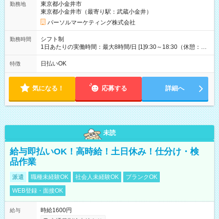
東京都小金井市
勤務地
東京都小金井市（最寄り駅：武蔵小金井）
パーソルマーケティング株式会社
シフト制
勤務時間
1日あたりの実働時間：最大8時間/日 [1]9:30～18:30（休憩：1
時間） [2]15:30～19:30（休憩：なし） ・平日のみ週3日 【土日
祝】9:30～18:30(実働8時間)【平日】15:30～19:30(実働4時間)
日払いOK
特徴
気になる！
応募する
詳細へ
未読
給与即払いOK！高時給！土日休み！仕分け・検
品作業
派遣
職種未経験OK
社会人未経験OK
ブランクOK
WEB登録・面接OK
時給1600円
給与