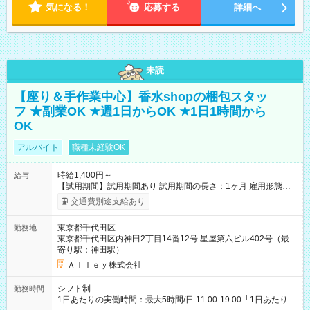
気になる！
応募する
詳細へ
未読
【座り＆手作業中心】香水shopの梱包スタッ
フ ★副業OK ★週1日からOK ★1日1時間から
OK
アルバイト
職種未経験OK
時給1,400円～
給与
【試用期間】試用期間あり 試用期間の長さ：1ヶ月 雇用形態、
給与は本採用時と同じです。
交通費別途支給あり
東京都千代田区
勤務地
東京都千代田区内神田2丁目14番12号 星屋第六ビル402号（最
寄り駅：神田駅）
Ａｌｌｅｙ株式会社
シフト制
勤務時間
1日あたりの実働時間：最大5時間/日 11:00-19:00 └1日あたりの