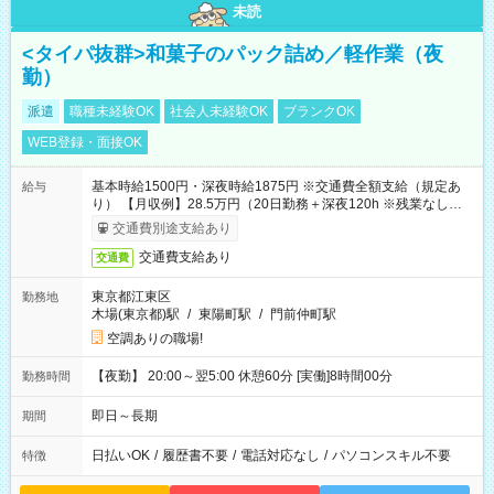
未読
<タイパ抜群>和菓子のパック詰め／軽作業（夜
勤）
派遣
職種未経験OK
社会人未経験OK
ブランクOK
WEB登録・面接OK
基本時給1500円・深夜時給1875円 ※交通費全額支給（規定あ
給与
り） 【月収例】28.5万円（20日勤務＋深夜120h ※残業なしの場
合）
交通費別途支給あり
交通費支給あり
交通費
東京都江東区
勤務地
木場(東京都)駅
/
東陽町駅
/
門前仲町駅
空調ありの職場!
【夜勤】 20:00～翌5:00 休憩60分 [実働]8時間00分
勤務時間
即日～長期
期間
日払いOK
/
履歴書不要
/
電話対応なし
/
パソコンスキル不要
特徴