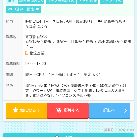
派遣
職種未経験OK
社会人未経験OK
大学生歓迎
ブランクOK
WEB登録・面接OK
時給1414円～ ▼日払いOK（規定あり） ■初勤務手当あり
給与
※規定による
東京都新宿区
勤務地
新宿駅から徒歩
/
新宿三丁目駅から徒歩
/
高田馬場駅から徒歩
/
…
物流企業
9:00～18:00
勤務時間
即日～OK！ 1日～働けます＾＾（規定あり）
期間
週1日からOK
/
日払いOK
/
履歴書不要
/
40～50代活躍中
/
副
特徴
業・WワークOK
/
服装自由
/
シフト勤務
/
10名以上の大量募
集
/
電話対応なし
/
パソコンスキル不要
気になる！
応募する
詳細へ
掲載日：2026.08.03