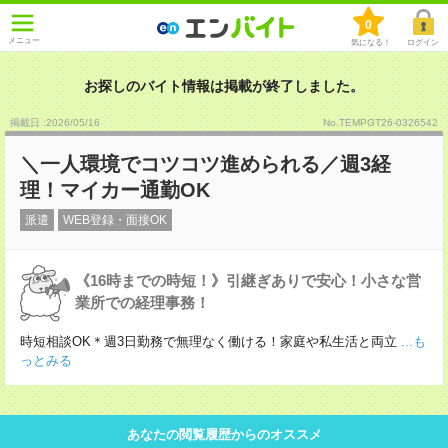
0
メニュー
気になる！
ログイン
お探しのバイト情報は掲載が終了しました。
掲載日 :2026
/
05
/
16
No.TEMPGT26-0326542
＼一人環境でコツコツ進められる／週3経
理！マイカー通勤OK
派遣
WEB登録・面接OK
《16時までの時短！》引継ぎありで安心！小さな営
業所での経理事務！
時短相談OK＊週3日勤務で無理なく働ける！家庭や私生活と両立
...も
っとみる
あなたの閲覧履歴からのオススメ