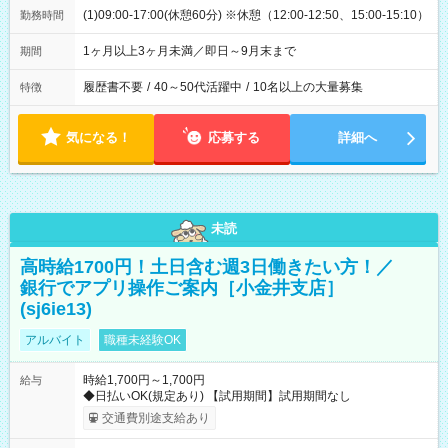
(1)09:00-17:00(休憩60分) ※休憩（12:00-12:50、15:00-15:10）
勤務時間
1ヶ月以上3ヶ月未満／即日～9月末まで
期間
履歴書不要
/
40～50代活躍中
/
10名以上の大量募集
特徴
気になる！
応募する
詳細へ
未読
高時給1700円！土日含む週3日働きたい方！／
銀行でアプリ操作ご案内［小金井支店］
(sj6ie13)
アルバイト
職種未経験OK
時給1,700円～1,700円
給与
◆日払いOK(規定あり) 【試用期間】試用期間なし
交通費別途支給あり