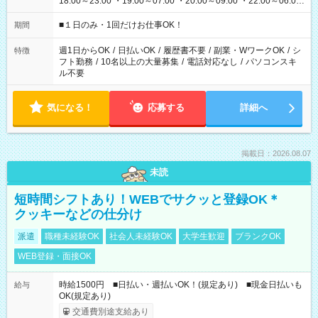
18:00～23:00 ・19:00～07:00 ・20:00～09:00 ・22:00～06:00
etc ★最短で3時間で5,120円のお仕事から 15時間で2万円近く稼
げるお仕事も！ ご希望のお時間に合わせてご紹介！ ※シフトは
■１日のみ・1回だけお仕事OK！
期間
現場によって異なります。 ※勿論、休憩時間はあるのでご安心
ください！
週1日からOK
/
日払いOK
/
履歴書不要
/
副業・WワークOK
/
シ
特徴
フト勤務
/
10名以上の大量募集
/
電話対応なし
/
パソコンスキ
ル不要
気になる！
応募する
詳細へ
掲載日：2026.08.07
未読
短時間シフトあり！WEBでサクッと登録OK＊
クッキーなどの仕分け
派遣
職種未経験OK
社会人未経験OK
大学生歓迎
ブランクOK
WEB登録・面接OK
時給1500円 ■日払い・週払いOK！(規定あり) ■現金日払いも
給与
OK(規定あり)
交通費別途支給あり