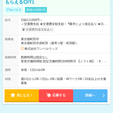
もらえる◎/T1
アルバイト
職種未経験OK
日給13,000円～
給与
＋交通費支給 ★交通費全額支給！ ┗案件により規定あり ★日払
いOK！（規定あり） ┗働いたその日に現金GET♪ お仕事後はコ
交通費別途支給あり
ンビニATMから 日払い分を引き落とせます！ 【試用期間】試
用期間なし
東京都町田市
勤務地
東京都町田市原町田（最寄り駅：町田駅）
株式会社ワンベルウッズ
勤務時間は指定なし
勤務時間
変形労働時間制 想定労働時間160時間/月 【シフト例】 ・8：00
～21：00
単発・1日のみOK
期間
週1日からOK / 日払いOK / 副業・WワークOK / 10名以上の大量
特徴
募集
気になる！
応募する
詳細へ