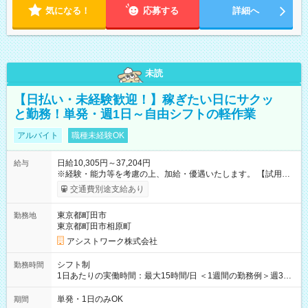
気になる！
応募する
詳細へ
未読
【日払い・未経験歓迎！】稼ぎたい日にサクッ
と勤務！単発・週1日～自由シフトの軽作業
アルバイト
職種未経験OK
日給10,305円～37,204円
給与
※経験・能力等を考慮の上、加給・優遇いたします。 【試用期
間】試用期間なし
交通費別途支給あり
東京都町田市
勤務地
東京都町田市相原町
アシストワーク株式会社
シフト制
勤務時間
1日あたりの実働時間：最大15時間/日 ＜1週間の勤務例＞週3回
勤務 勤務：月・水・金 休み：火・木・土・日 好きな時にお仕事
可能です！ ※1日あたりの最大実働時間は日勤、夜勤共に勤務し
単発・1日のみOK
期間