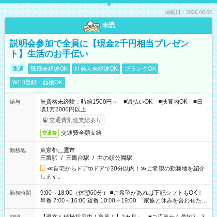
掲載日：2026.08.06
未読
説明会参加で全員に【現金2千円相当プレゼン
ト】生活のお手伝い
派遣
職種未経験OK
社会人未経験OK
ブランクOK
WEB登録・面接OK
無資格未経験：時給1500円～ ■週払いOK ■扶養内OK ■日
給与
収1万2000円以上
交通費別途支給あり
交通費全額支給
交通費
東京都三鷹市
勤務地
三鷹駅
/
三鷹台駅
/
井の頭公園駅
≪自宅からドアtoドアで30分以内！≫ご希望の勤務地を紹介
します。
9:00～18:00（休憩60分） ■ご希望があれば下記シフトもOK！
勤務時間
早番 7:00～16:00 遅番 10:00～19:00 「家族と休みを合わせた
い」 「余裕を持って夕飯の準備がしたい」 「できれば残業はし
たくない」 など、ご希望を教えてくださいね。 ※Wワーク希望