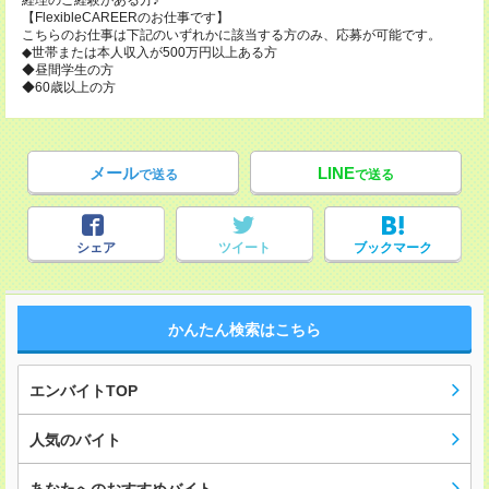
経理のご経験がある方♪
【FlexibleCAREERのお仕事です】
こちらのお仕事は下記のいずれかに該当する方のみ、応募が可能です。
◆世帯または本人収入が500万円以上ある方
◆昼間学生の方
◆60歳以上の方
メール
LINE
で送る
で送る
シェア
ツイート
ブックマーク
かんたん検索はこちら
エンバイトTOP
人気のバイト