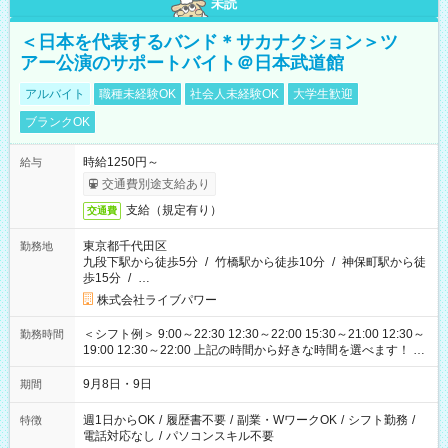
未読
＜日本を代表するバンド＊サカナクション＞ツ
アー公演のサポートバイト＠日本武道館
アルバイト
職種未経験OK
社会人未経験OK
大学生歓迎
ブランクOK
時給1250円～
給与
交通費別途支給あり
支給（規定有り）
交通費
東京都千代田区
勤務地
九段下駅から徒歩5分
/
竹橋駅から徒歩10分
/
神保町駅から徒
歩15分
/
…
株式会社ライブパワー
＜シフト例＞ 9:00～22:30 12:30～22:00 15:30～21:00 12:30～
勤務時間
19:00 12:30～22:00 上記の時間から好きな時間を選べます！ ※
時間は変更となる可能性があります
9月8日・9日
期間
週1日からOK
/
履歴書不要
/
副業・WワークOK
/
シフト勤務
/
特徴
電話対応なし
/
パソコンスキル不要