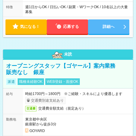
た時間になります。
週1日からOK / 日払いOK / 副業・WワークOK / 10名以上の大量
特徴
募集
気になる！
応募する
詳細へ
未読
オープニングスタッフ【ゴヤール】案内業務
販売なし 銀座
派遣
職種未経験OK
WEB登録・面接OK
時給1700円～1800円 ※ご経験・スキルにより優遇します
給与
交通費別途支給あり
交通費全額支給（規定あり）
交通費
東京都中央区
勤務地
銀座駅から徒歩3分
GOYARD