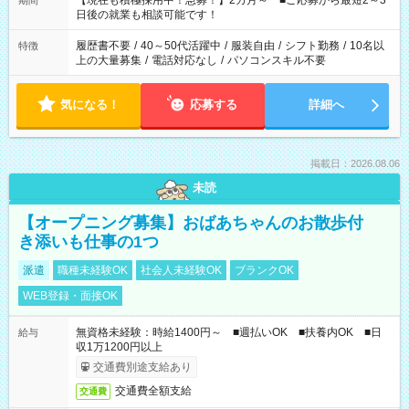
【現在も積極採用中！急募！】2カ月～ ■ご応募から最短2～3
期間
の方へ 今ご覧のお仕事で希望する勤務時間と、もう1つのお仕事
日後の就業も相談可能です！
の勤務時間。 合計で週40時間を超える場合は応募できません。
履歴書不要
/
40～50代活躍中
/
服装自由
/
シフト勤務
/
10名以
特徴
上の大量募集
/
電話対応なし
/
パソコンスキル不要
気になる！
応募する
詳細へ
掲載日：2026.08.06
未読
【オープニング募集】おばあちゃんのお散歩付
き添いも仕事の1つ
派遣
職種未経験OK
社会人未経験OK
ブランクOK
WEB登録・面接OK
無資格未経験：時給1400円～ ■週払いOK ■扶養内OK ■日
給与
収1万1200円以上
交通費別途支給あり
交通費全額支給
交通費