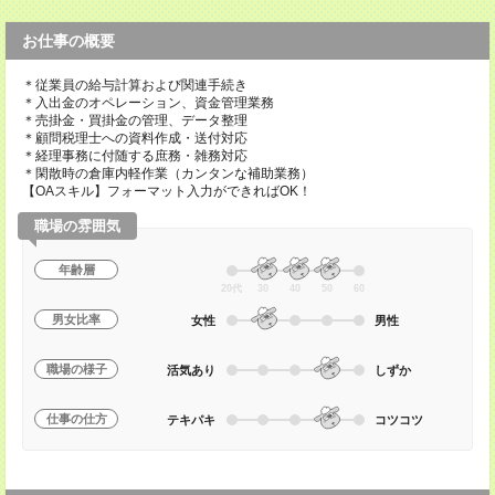
お仕事の概要
＊従業員の給与計算および関連手続き
＊入出金のオペレーション、資金管理業務
＊売掛金・買掛金の管理、データ整理
＊顧問税理士への資料作成・送付対応
＊経理事務に付随する庶務・雑務対応
＊閑散時の倉庫内軽作業（カンタンな補助業務）
【OAスキル】フォーマット入力ができればOK！
職場の雰囲気
年齢層
20代
30
40
50
60
男女比率
女性
男性
職場の様子
活気あり
しずか
仕事の仕方
テキパキ
コツコツ