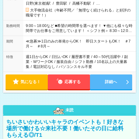
日野(東京都)駅
/
豊田駅
/
高幡不動駅
/
…
大手物流会社（年齢不問／「無理なく続けられる」と好評の
職場です！）
9:00～18:00など ■希望の時間帯を選べます！ ▼他にも様々な時
勤務時間
間帯でお仕事をご用意しています！ ＜シフト例＞ 8:30～12:00
17:00～22:00 13:00～22:00 22:00～翌6:00 など
≪急募≫1日のみの単発からOK！ 即日スタートもOK！ ＃7
期間
月～ ＃8月～
週1日からOK
/
日払いOK
/
履歴書不要
/
40～50代活躍中
/
副
特徴
業・WワークOK
/
服装自由
/
シフト勤務
/
10名以上の大量募
集
/
電話対応なし
/
パソコンスキル不要
気になる！
応募する
詳細へ
未読
ちいさいかわいいキャラのイベントも！好きな
場所で働ける☆来社不要！働いたその日に給料
もらえる◎/T1