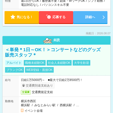
週1日からOK
/
履歴書不要
/
副業・WワークOK
/
シフト勤務
/
特徴
電話対応なし
/
パソコンスキル不要
気になる！
応募する
詳細へ
掲載日：2026.08.07
未読
＜単発＊1日～OK！＞コンサートなどのグッズ
販売スタッフ＊
アルバイト
職種未経験OK
社会人未経験OK
大学生歓迎
ブランクOK
WEB登録・面接OK
日給1万5000円～ ■最大で日給2万8500円！
給与
交通費別途支給あり
交通費規定支給
交通費
横浜市西区
勤務地
横浜駅
/
みなとみらい駅
/
西横浜駅
/
…
イベント会場