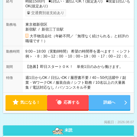
時給1500円 ■日払い・週払いOK！(規定あり) ■現金日払いも
給与
OK(規定あり)
交通費別途支給あり
東京都新宿区
勤務地
新宿駅
/
新宿三丁目駅
大手物流会社（年齢不問／「無理なく続けられる」と好評の
職場です！）
9:00～18:00（実動8時間） 希望の時間帯を選べます！ ＜シフト
勤務時間
例＞ ・8：30～12：00 ・10：00～19：00 ・17：00～22：00
・13：00～22：00 ・22：00～翌6：00 など
【急募】即日スタートＯＫ！ 単発1日のみから働けます。
期間
週1日からOK
/
日払いOK
/
履歴書不要
/
40～50代活躍中
/
副
特徴
業・WワークOK
/
服装自由
/
シフト勤務
/
10名以上の大量募
集
/
電話対応なし
/
パソコンスキル不要
気になる！
応募する
詳細へ
掲載日：2026.08.07
未読