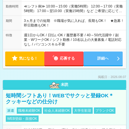
≪シフト例≫ 10:00～15:00（実働5時間） 12:00～17:00（実働
勤務時間
5時間） 17:00～翌10:00（実働15時間）など ご希望に応じて、
働く時間は調整できます！ お気軽に担当へ相談ください！
3ヵ月までの短期 ※職場が気に入れば、長期もOK！ ★急募！
期間
即日勤務もOK！
週1日からOK
/
日払いOK
/
履歴書不要
/
40～50代活躍中
/
副
特徴
業・WワークOK
/
シフト勤務
/
10名以上の大量募集
/
電話対応
なし
/
パソコンスキル不要
気になる！
応募する
詳細へ
掲載日：2026.08.07
未読
短時間シフトあり！WEBでサクッと登録OK＊
クッキーなどの仕分け
派遣
職種未経験OK
社会人未経験OK
大学生歓迎
ブランクOK
WEB登録・面接OK