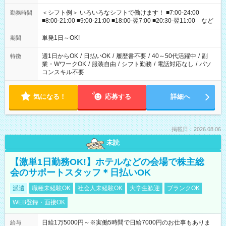
＜シフト例＞ いろいろなシフトで働けます！ ■7:00-24:00
勤務時間
■8:00-21:00 ■9:00-21:00 ■18:00-翌7:00 ■20:30-翌11:00 など
単発1日～OK!
期間
週1日からOK
/
日払いOK
/
履歴書不要
/
40～50代活躍中
/
副
特徴
業・WワークOK
/
服装自由
/
シフト勤務
/
電話対応なし
/
パソ
コンスキル不要
気になる！
応募する
詳細へ
掲載日：2026.08.06
未読
【激単1日勤務OK!】ホテルなどの会場で株主総
会のサポートスタッフ＊日払いOK
派遣
職種未経験OK
社会人未経験OK
大学生歓迎
ブランクOK
WEB登録・面接OK
日給1万5000円～※実働5時間で日給7000円のお仕事もありま
給与