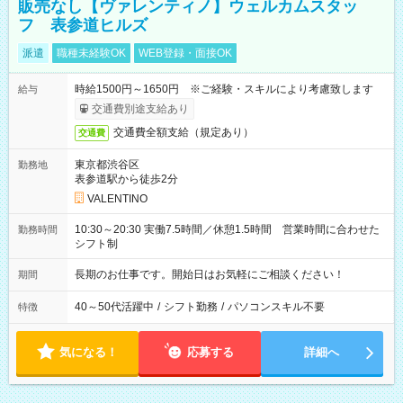
販売なし【ヴァレンティノ】ウェルカムスタッ
フ 表参道ヒルズ
派遣
職種未経験OK
WEB登録・面接OK
時給1500円～1650円 ※ご経験・スキルにより考慮致します
給与
交通費別途支給あり
交通費全額支給（規定あり）
交通費
東京都渋谷区
勤務地
表参道駅から徒歩2分
VALENTINO
10:30～20:30 実働7.5時間／休憩1.5時間 営業時間に合わせた
勤務時間
シフト制
長期のお仕事です。開始日はお気軽にご相談ください！
期間
40～50代活躍中
/
シフト勤務
/
パソコンスキル不要
特徴
気になる！
応募する
詳細へ