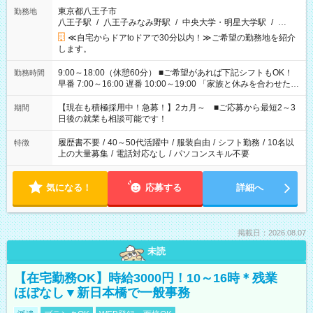
東京都八王子市
勤務地
八王子駅
/
八王子みなみ野駅
/
中央大学・明星大学駅
/
…
≪自宅からドアtoドアで30分以内！≫ご希望の勤務地を紹介
します。
9:00～18:00（休憩60分） ■ご希望があれば下記シフトもOK！
勤務時間
早番 7:00～16:00 遅番 10:00～19:00 「家族と休みを合わせた
い」 「余裕を持って夕飯の準備がしたい」 「できれば残業はし
たくない」 など、ご希望を教えてくださいね。 ※Wワーク希望
【現在も積極採用中！急募！】2カ月～ ■ご応募から最短2～3
期間
の方へ 今ご覧のお仕事で希望する勤務時間と、もう1つのお仕事
日後の就業も相談可能です！
の勤務時間。 合計で週40時間を超える場合は応募できません。
履歴書不要
/
40～50代活躍中
/
服装自由
/
シフト勤務
/
10名以
特徴
上の大量募集
/
電話対応なし
/
パソコンスキル不要
気になる！
応募する
詳細へ
掲載日：2026.08.07
未読
【在宅勤務OK】時給3000円！10～16時＊残業
ほぼなし▼新日本橋で一般事務