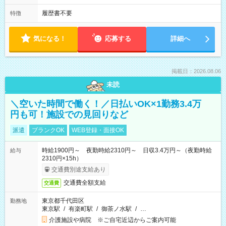
履歴書不要
特徴
気になる！
応募する
詳細へ
掲載日：2026.08.06
未読
＼空いた時間で働く！／日払いOK×1勤務3.4万
円も可！施設での見回りなど
派遣
ブランクOK
WEB登録・面接OK
時給1900円～ 夜勤時給2310円～ 日収3.4万円～（夜勤時給
給与
2310円×15h）
交通費別途支給あり
交通費全額支給
交通費
東京都千代田区
勤務地
東京駅
/
有楽町駅
/
御茶ノ水駅
/
…
介護施設や病院 ※ご自宅近辺からご案内可能