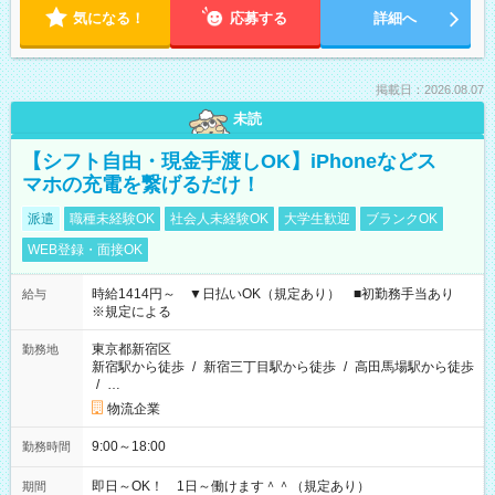
気になる！
応募する
詳細へ
掲載日：2026.08.07
未読
【シフト自由・現金手渡しOK】iPhoneなどス
マホの充電を繋げるだけ！
派遣
職種未経験OK
社会人未経験OK
大学生歓迎
ブランクOK
WEB登録・面接OK
時給1414円～ ▼日払いOK（規定あり） ■初勤務手当あり
給与
※規定による
東京都新宿区
勤務地
新宿駅から徒歩
/
新宿三丁目駅から徒歩
/
高田馬場駅から徒歩
/
…
物流企業
9:00～18:00
勤務時間
即日～OK！ 1日～働けます＾＾（規定あり）
期間