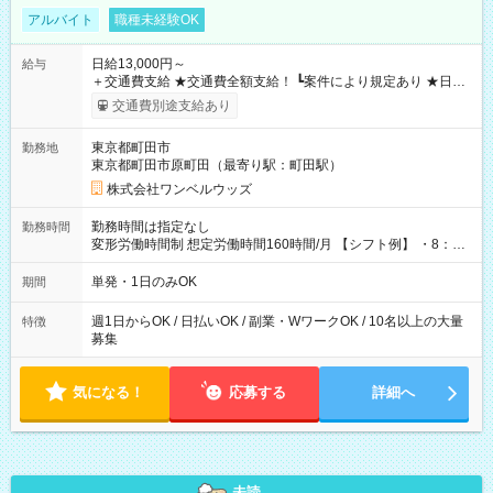
アルバイト
職種未経験OK
日給13,000円～
給与
＋交通費支給 ★交通費全額支給！ ┗案件により規定あり ★日払
いOK！（規定あり） ┗働いたその日に現金GET♪ お仕事後はコ
交通費別途支給あり
ンビニATMから 日払い分を引き落とせます！ 【試用期間】試
用期間なし
東京都町田市
勤務地
東京都町田市原町田（最寄り駅：町田駅）
株式会社ワンベルウッズ
勤務時間は指定なし
勤務時間
変形労働時間制 想定労働時間160時間/月 【シフト例】 ・8：00
～21：00
単発・1日のみOK
期間
週1日からOK / 日払いOK / 副業・WワークOK / 10名以上の大量
特徴
募集
気になる！
応募する
詳細へ
未読