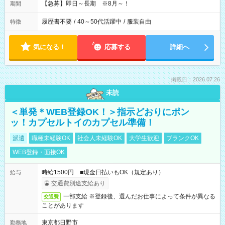
【急募】即日～長期 ※8月～！
期間
履歴書不要
/
40～50代活躍中
/
服装自由
特徴
気になる！
応募する
詳細へ
掲載日：2026.07.26
未読
＜単発＊WEB登録OK！＞指示どおりにポン
ッ！カプセルトイのカプセル準備！
派遣
職種未経験OK
社会人未経験OK
大学生歓迎
ブランクOK
WEB登録・面接OK
時給1500円 ■現金日払いもOK（規定あり）
給与
交通費別途支給あり
一部支給 ※登録後、選んだお仕事によって条件が異なる
交通費
ことがあります
東京都日野市
勤務地