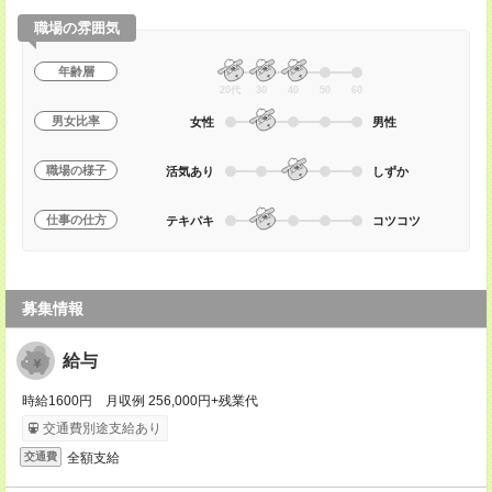
職場の雰囲気
年齢層
20代
30
40
50
60
男女比率
女性
男性
職場の様子
活気あり
しずか
仕事の仕方
テキパキ
コツコツ
募集情報
給与
時給1600円 月収例 256,000円+残業代
交通費別途支給あり
全額支給
交通費