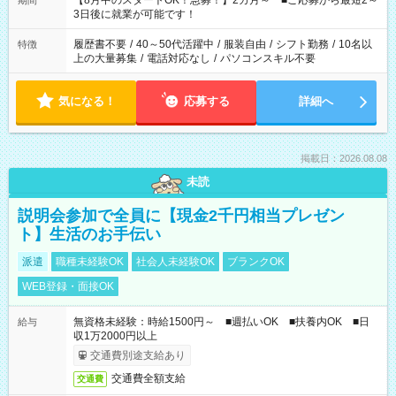
【8月中のスタートOK！急募！】2カ月～ ■ご応募から最短2～
期間
ね。 ※Wワーク希望の方へ 今ご覧のお仕事で希望する勤務時間
3日後に就業が可能です！
と、もう1つのお仕事の勤務時間。 合計で週40時間を超える場
合は応募できません。
履歴書不要
/
40～50代活躍中
/
服装自由
/
シフト勤務
/
10名以
特徴
上の大量募集
/
電話対応なし
/
パソコンスキル不要
気になる！
応募する
詳細へ
掲載日：2026.08.08
未読
説明会参加で全員に【現金2千円相当プレゼン
ト】生活のお手伝い
派遣
職種未経験OK
社会人未経験OK
ブランクOK
WEB登録・面接OK
無資格未経験：時給1500円～ ■週払いOK ■扶養内OK ■日
給与
収1万2000円以上
交通費別途支給あり
交通費全額支給
交通費