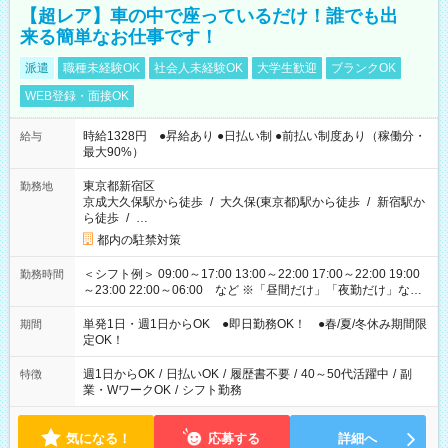
【超レア】車の中で座っているだけ！誰でも出
来る簡単なお仕事です！
派遣
職種未経験OK
社会人未経験OK
大学生歓迎
ブランクOK
WEB登録・面接OK
時給1328円 ●昇給あり ●日払い制 ●前払い制度あり（稼働分・
給与
最大90%）
東京都新宿区
勤務地
京成大久保駅から徒歩
/
大久保(東京都)駅から徒歩
/
新宿駅か
ら徒歩
/
…
都内の駐禁対策
＜シフト例＞ 09:00～17:00 13:00～22:00 17:00～22:00 19:00
勤務時間
～23:00 22:00～06:00 など ※「昼間だけ」「夜勤だけ」など
の希望OK
単発1日・週1日からOK ●即日勤務OK！ ●春/夏/冬休み期間限
期間
定OK！
週1日からOK
/
日払いOK
/
履歴書不要
/
40～50代活躍中
/
副
特徴
業・WワークOK
/
シフト勤務
気になる！
応募する
詳細へ