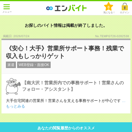
0
メニュー
気になる！
ログイン
お探しのバイト情報は掲載が終了しました。
掲載日 :2026
/
07
/
24
No.TEMPGT26-0282538
《安心！大手》営業所サポート事務！残業で
収入もしっかりゲット
派遣
WEB登録・面接OK
【南大沢！営業所内での事務サポート！営業さんの
フォロー・アシスタント】
大手住宅関連の営業所！営業さんを支える事務サポートが中心です
...
もっとみる
あなたの閲覧履歴からのオススメ