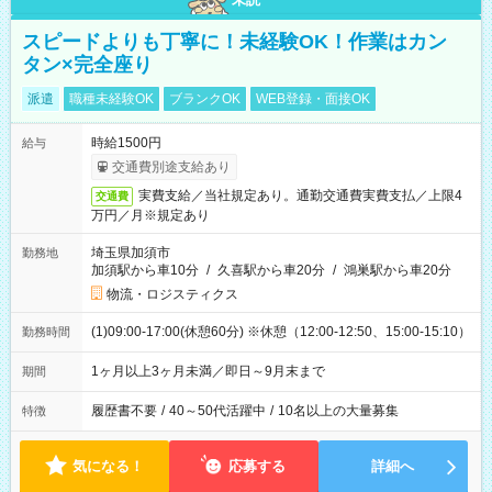
スピードよりも丁寧に！未経験OK！作業はカン
タン×完全座り
派遣
職種未経験OK
ブランクOK
WEB登録・面接OK
時給1500円
給与
交通費別途支給あり
実費支給／当社規定あり。通勤交通費実費支払／上限4
交通費
万円／月※規定あり
埼玉県加須市
勤務地
加須駅から車10分
/
久喜駅から車20分
/
鴻巣駅から車20分
物流・ロジスティクス
(1)09:00-17:00(休憩60分) ※休憩（12:00-12:50、15:00-15:10）
勤務時間
1ヶ月以上3ヶ月未満／即日～9月末まで
期間
履歴書不要
/
40～50代活躍中
/
10名以上の大量募集
特徴
気になる！
応募する
詳細へ