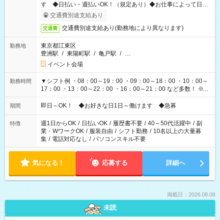
す ◆日払い・週払いOK！（規定あり）◆お仕事によって日給
も異なります
交通費別途支給あり
交通費別途支給あり(勤務地により異なります)
交通費
東京都江東区
勤務地
豊洲駅
/
東陽町駅
/
亀戸駅
/
…
イベント会場
▼シフト例 ・08：00～19：00 ・09：00～18：00 ・10：00～
勤務時間
17：00 ・13：00～22：00 ・16：00～21：00 など多数！ ※お
仕事により勤務時間が異なります
即日～OK！ ◆お好きな日1日～働けます ◆急募
期間
週1日からOK
/
日払いOK
/
履歴書不要
/
40～50代活躍中
/
副
特徴
業・WワークOK
/
服装自由
/
シフト勤務
/
10名以上の大量募
集
/
電話対応なし
/
パソコンスキル不要
気になる！
応募する
詳細へ
掲載日：2026.08.08
未読