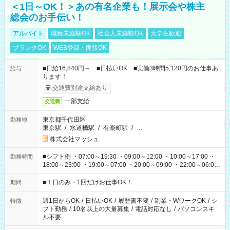
＜1日～OK！＞あの有名企業も！展示会や株主
総会のお手伝い！
アルバイト
職種未経験OK
社会人未経験OK
大学生歓迎
ブランクOK
WEB登録・面接OK
■日給16,840円～ ■日払いOK ■実働3時間5,120円のお仕事あ
給与
ります！
交通費別途支給あり
一部支給
交通費
東京都千代田区
勤務地
東京駅
/
水道橋駅
/
有楽町駅
/
…
株式会社マッシュ
■シフト例 ・07:00～19:30 ・09:00～12:00 ・10:00～17:00 ・
勤務時間
18:00～23:00 ・19:00～07:00 ・20:00～09:00 ・22:00～06:00
etc ★最短で3時間で5,120円のお仕事から 15時間で2万円近く稼
げるお仕事も！ ご希望のお時間に合わせてご紹介！ ※シフトは
■１日のみ・1回だけお仕事OK！
期間
現場によって異なります。 ※勿論、休憩時間はあるのでご安心
ください！
週1日からOK
/
日払いOK
/
履歴書不要
/
副業・WワークOK
/
シ
特徴
フト勤務
/
10名以上の大量募集
/
電話対応なし
/
パソコンスキ
ル不要