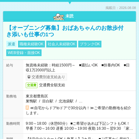
掲載日：2026.08.08
未読
【オープニング募集】おばあちゃんのお散歩付
き添いも仕事の1つ
派遣
職種未経験OK
社会人未経験OK
ブランクOK
WEB登録・面接OK
無資格未経験：時給1500円～ ■週払いOK ■扶養内OK ■日
給与
収1万2000円以上
交通費別途支給あり
交通費全額支給
交通費
東京都豊島区
勤務地
巣鴨駅
/
目白駅
/
北池袋駅
/
…
≪自宅からドアtoドアで30分以内！≫ご希望の勤務地を紹介
します。
9:00～18:00（休憩60分） ■ご希望があれば下記シフトもOK！
勤務時間
早番 7:00～16:00 遅番 10:00～19:00 夜勤 16:30～翌9:30 「家族
と休みを合わせたい」 「余裕を持って夕飯の準備がしたい」
「できれば残業はしたくない」 など、ご希望を教えてください