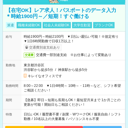
【在宅OK】レア求人！パスポートのデータ入力
＊時給1900円～／短期！すぐ働ける
派遣
職種未経験OK
社会人未経験OK
大学生歓迎
ブランクOK
時給1900円～時給2100円 ▼日払い週払い可能！※規定有り
給与
▼1日6時間勤務で日収1万以上！
交通費別途支給あり
交通費一部別途支給 ※お仕事によって変動あり
交通費
東京都渋谷区
勤務地
渋谷駅から徒歩5分
/
神泉駅から徒歩5分
キレイなオフィスです
8:00～22:00 ▼1日4時間～ 10時～・11時～など、シフト希望
勤務時間
ご相談ください！
【急募】即日～短期も長期もOK！最短翌月末まで 1か月ごとの
期間
更新が可能！開始日もご相談ください！
日払いOK
/
履歴書不要
/
副業・WワークOK
/
服装自由
/
シフト
特徴
勤務
/
10名以上の大量募集
/
パソコンスキル不要