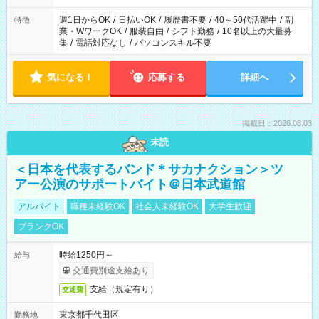
週1日からOK
/
日払いOK
/
履歴書不要
/
40～50代活躍中
/
副
特徴
業・WワークOK
/
服装自由
/
シフト勤務
/
10名以上の大量募
集
/
電話対応なし
/
パソコンスキル不要
気になる！
応募する
詳細へ
掲載日：2026.08.03
未読
＜日本を代表するバンド＊サカナクション＞ツ
アー公演のサポートバイト＠日本武道館
アルバイト
職種未経験OK
社会人未経験OK
大学生歓迎
ブランクOK
時給1250円～
給与
交通費別途支給あり
支給（規定有り）
交通費
東京都千代田区
勤務地