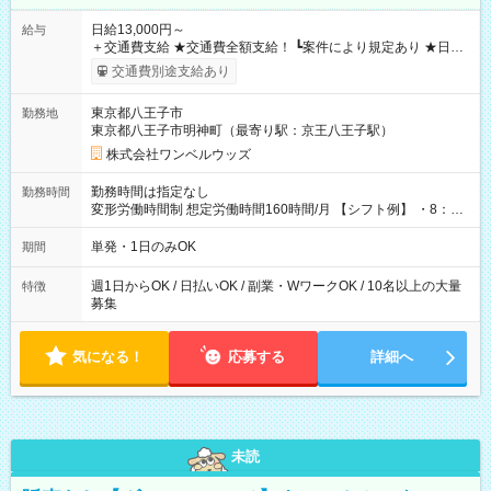
日給13,000円～
給与
＋交通費支給 ★交通費全額支給！ ┗案件により規定あり ★日払
いOK！（規定あり） ┗働いたその日に現金GET♪ お仕事後はコ
交通費別途支給あり
ンビニATMから 日払い分を引き落とせます！ 【試用期間】試
用期間なし
東京都八王子市
勤務地
東京都八王子市明神町（最寄り駅：京王八王子駅）
株式会社ワンベルウッズ
勤務時間は指定なし
勤務時間
変形労働時間制 想定労働時間160時間/月 【シフト例】 ・8：00
～21：00
単発・1日のみOK
期間
週1日からOK / 日払いOK / 副業・WワークOK / 10名以上の大量
特徴
募集
気になる！
応募する
詳細へ
未読