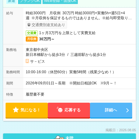
派遣
ブランクOK
WEB登録・面接OK
時給3000円 月収例 30万円 時給3000円×実働5h×週5日×4
給与
週 ※月収例を保証するものではありません。※給与即受取りサ
ービス利用可（利用条件有）
交通費別途支給あり
1ヶ月3万円を上限として実費支給
交通費
30万円～
月収例
東京都中央区
勤務地
新日本橋駅から徒歩3分
/
三越前駅から徒歩1分
サ－ビス
10:00-16:00（休憩60分）実働5時間（残業少なめ！）
勤務時間
2026年09月01日～長期 ※開始日相談OK ※9月～！
期間
履歴書不要
特徴
気になる！
応募する
詳細へ
掲載日：2026.08.05
未読