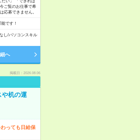
がしたい」 「できれば
 今ご覧のお仕事で希
合は応募できません。
可能です！
なし
/
パソコンスキル
細へ
掲載日：2026.08.06
スや机の運
終わっても日給保