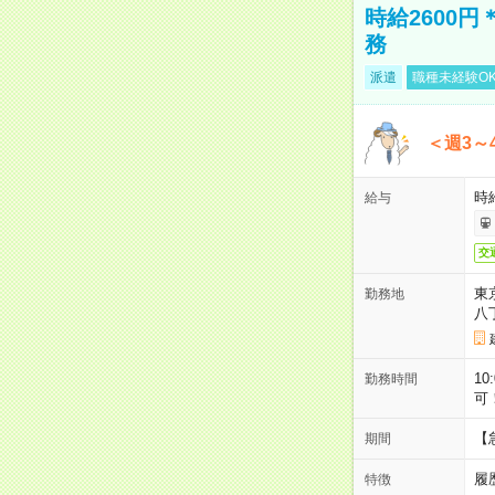
時給2600
務
派遣
職種未経験O
＜週3～
時給
給与
交
東
勤務地
八
10
勤務時間
可
【
期間
履
特徴