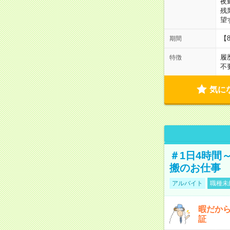
夜
残
望
【
期間
履
特徴
不
気に
＃1日4時間
搬のお仕事
アルバイト
職種未
暇だか
証