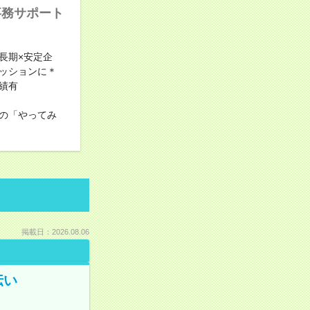
事務サポート
長期×安定企
ッションに＊
績有
の「やってみ
掲載日：2026.08.06
伝い