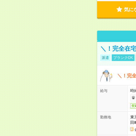
気に
＼！完全在宅
派遣
ブランクOK
＼！完全
時
給与
交
東
勤務地
田