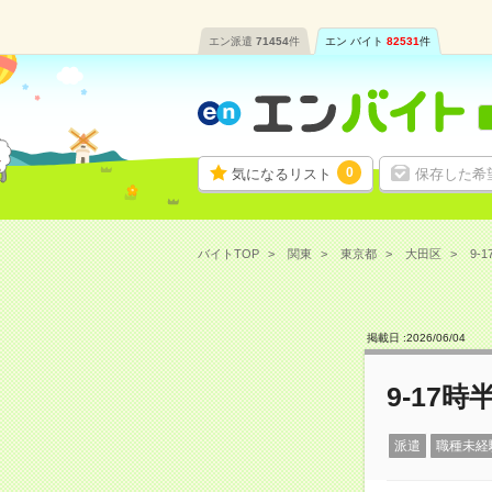
エン派遣
71454
件
エン バイト
82531
件
0
気になるリスト
保存した希
バイトTOP
関東
東京都
大田区
9-
掲載日 :
2026
/
06
/
04
9-17
派遣
職種未経