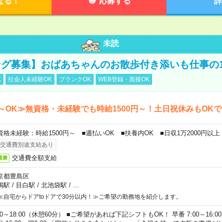
なる！
応募する
詳
未読
グ募集】おばあちゃんのお散歩付き添いも仕事の
K
社会人未経験OK
ブランクOK
WEB登録・面接OK
～OK≫無資格・未経験でも時給1500円～！土日祝休みもOK
資格未経験：時給1500円～ ■週払いOK ■扶養内OK ■日収1万2000円以上
交通費別途支給あり
交通費全額支給
通費
京都豊島区
鴨駅
/
目白駅
/
北池袋駅
/
…
≪自宅からドアtoドアで30分以内！≫ご希望の勤務地を紹介します。
00～18:00（休憩60分） ■ご希望があれば下記シフトもOK！ 早番 7:00～16:00 遅