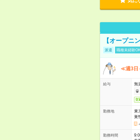
気に
【オープニン
派遣
職種未経験O
≪週3日
無
給与
交
東
勤務地
巣
9:
勤務時間