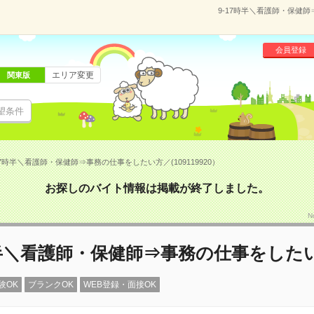
9-17時半＼看護師・保健師
会員登録
エリア変更
関東版
望条件
17時半＼看護師・保健師⇒事務の仕事をしたい方／(109119920）
お探しのバイト情報は掲載が終了しました。
N
時半＼看護師・保健師⇒事務の仕事をした
験OK
ブランクOK
WEB登録・面接OK