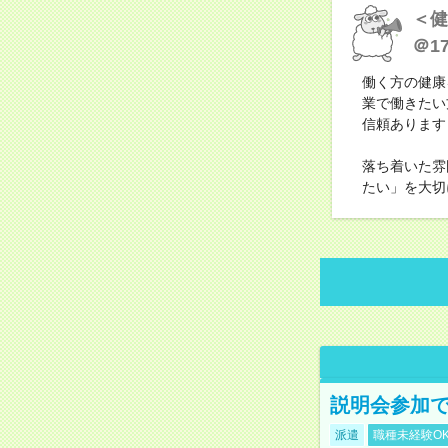
＜健
＠17
働く方の健康
業で働きたい
信頼あります
落ち着いた雰
たい」を大切
説明会参加で
派遣
職種未経験O