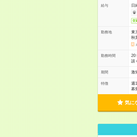
日
給与
交
東
勤務地
秋
2
勤務時間
談
激
期間
週
特徴
募
気に