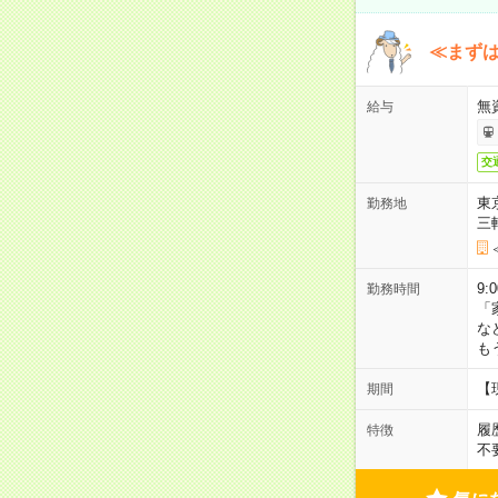
≪まずは
無
給与
交
東
勤務地
三
9:
勤務時間
「
な
も
【
期間
履
特徴
不