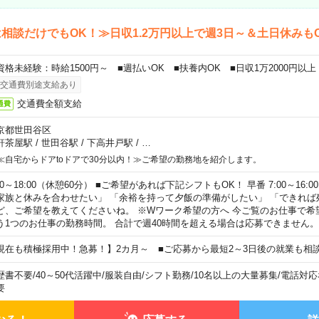
相談だけでもOK！≫日収1.2万円以上で週3日～＆土日休みも
資格未経験：時給1500円～ ■週払いOK ■扶養内OK ■日収1万2000円以上
交通費別途支給あり
交通費全額支給
通費
京都世田谷区
軒茶屋駅
/
世田谷駅
/
下高井戸駅
/
…
≪自宅からドアtoドアで30分以内！≫ご希望の勤務地を紹介します。
00～18:00（休憩60分） ■ご希望があれば下記シフトもOK！ 早番 7:00～16:00 遅
家族と休みを合わせたい」 「余裕を持って夕飯の準備がしたい」 「できれば
ど、ご希望を教えてくださいね。 ※Wワーク希望の方へ 今ご覧のお仕事で希
う1つのお仕事の勤務時間。 合計で週40時間を超える場合は応募できません。
現在も積極採用中！急募！】2カ月～ ■ご応募から最短2～3日後の就業も相
歴書不要
/
40～50代活躍中
/
服装自由
/
シフト勤務
/
10名以上の大量募集
/
電話対応
要