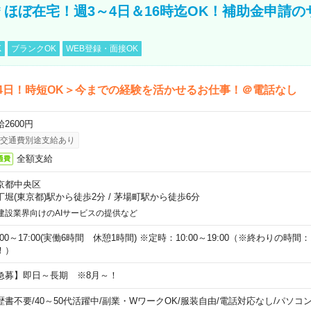
円＊ほぼ在宅！週3～4日＆16時迄OK！補助金申請
K
ブランクOK
WEB登録・面接OK
4日！時短OK＞今までの経験を活かせるお仕事！＠電話なし
2600円
交通費別途支給あり
全額支給
通費
京都中央区
丁堀(東京都)駅から徒歩2分
/
茅場町駅から徒歩6分
建設業界向けのAIサービスの提供など
:00～17:00(実働6時間 休憩1時間) ※定時：10:00～19:00（※終わりの時間：1
！）
急募】即日～長期 ※8月～！
歴書不要
/
40～50代活躍中
/
副業・WワークOK
/
服装自由
/
電話対応なし
/
パソコ