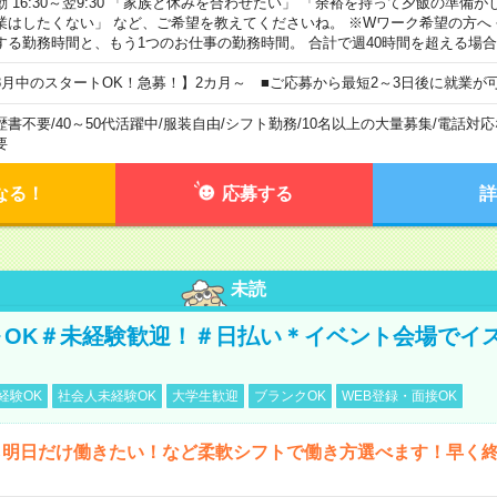
勤 16:30～翌9:30 「家族と休みを合わせたい」 「余裕を持って夕飯の準備
業はしたくない」 など、ご希望を教えてくださいね。 ※Wワーク希望の方へ
する勤務時間と、もう1つのお仕事の勤務時間。 合計で週40時間を超える場
8月中のスタートOK！急募！】2カ月～ ■ご応募から最短2～3日後に就業が
歴書不要
/
40～50代活躍中
/
服装自由
/
シフト勤務
/
10名以上の大量募集
/
電話対応
要
なる！
応募する
詳
未読
～OK＃未経験歓迎！＃日払い＊イベント会場でイ
経験OK
社会人未経験OK
大学生歓迎
ブランクOK
WEB登録・面接OK
ら明日だけ働きたい！など柔軟シフトで働き方選べます！早く