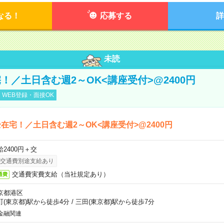
なる！
応募する
詳
未読
！／土日含む週2～OK<講座受付>@2400円
WEB登録・面接OK
在宅！／土日含む週2～OK<講座受付>@2400円
給2400円＋交
交通費別途支給あり
交通費実費支給（当社規定あり）
通費
京都港区
町(東京都)駅から徒歩4分
/
三田(東京都)駅から徒歩7分
金融関連