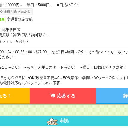
給：10000円～ 半日：5000円～ ■日払いOK！
交通費別途支給あり
交通費規定支給
通費
京都千代田区
葉原駅
/
神保町駅
/
麹町駅
/
…
オフィス・学校など
0:00～24：00 22：00～翌7:00 …など1日4時間～OK！ その他シフトもござ
ください！
短1日～OK！ ■もちろん即日スタートもOK！ ■曜日・日数はアナタ次第！
1日からOK
/
日払いOK
/
履歴書不要
/
40～50代活躍中
/
副業・WワークOK
/
シフト
集
/
電話対応なし
/
パソコンスキル不要
なる！
応募する
詳
未読