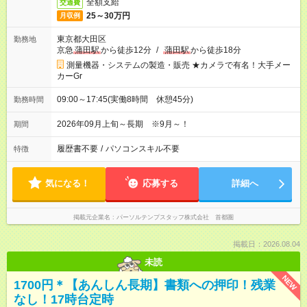
全額支給
交通費
25～30万円
月収例
東京都大田区
勤務地
京急
蒲田駅
から徒歩12分
/
蒲田駅
から徒歩18分
測量機器・システムの製造・販売 ★カメラで有名！大手メー
カーGr
09:00～17:45(実働8時間 休憩45分)
勤務時間
2026年09月上旬～長期 ※9月～！
期間
履歴書不要
/
パソコンスキル不要
特徴
気になる！
応募する
詳細へ
掲載元企業名
パーソルテンプスタッフ株式会社 首都圏
掲載日：2026.08.04
未読
NEW
1700円＊【あんしん長期】書類への押印！残業
なし！17時台定時