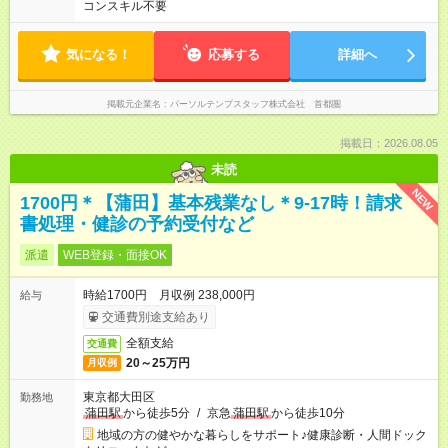
コンスキル不要
気になる！
応募する
詳細へ
掲載元企業名
パーソルテンプスタッフ株式会社 首都圏
掲載日：2026.08.05
未読
NEW
1700円＊【蒲田】基本残業なし＊9-17時！請求
書処理・健診の予約受付など
派遣
WEB登録・面接OK
時給1700円 月収例 238,000円
給与
交通費別途支給あり
全額支給
交通費
20～25万円
月収例
東京都大田区
勤務地
蒲田駅
から徒歩5分
/
京急
蒲田駅
から徒歩10分
地域の方の健やかな暮らしをサポート♪健康診断・人間ドック