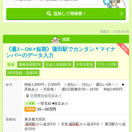
追加して再検索！
掲載日：2026.08.06
未読
NEW
《週3～OK×短期》蒲田駅でカンタン＊マイナ
ンバーのデータ入力
派遣
職種未経験OK
社会人未経験OK
大学生歓迎
ブランクOK
WEB登録・面接OK
時給1,800円～2,000円 ＼前払い・日払い・週払いOK！／ ■
給与
昇給あり ＜月収例＞ ・週5日勤務/9:00～18:00 時給1800円×8
時間×22日 ＝月収31万6,800円
交通費別途支給あり
一部支給 ■規定あり
交通費
15～20万円
月収例
東京都大田区
勤務地
蒲田駅
から徒歩5分
/
京急
蒲田駅
から徒歩5分
/
蓮沼駅から徒
歩10分