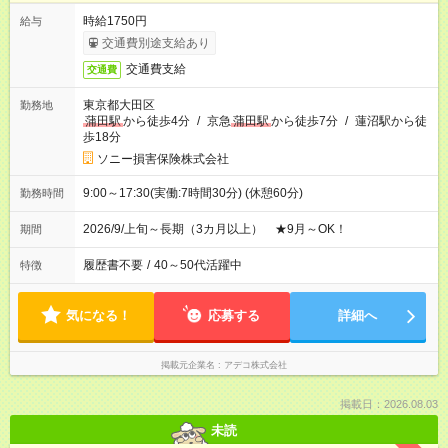
時給1750円
給与
交通費別途支給あり
交通費支給
交通費
東京都大田区
勤務地
蒲田駅
から徒歩4分
/
京急
蒲田駅
から徒歩7分
/
蓮沼駅から徒
歩18分
ソニー損害保険株式会社
9:00～17:30(実働:7時間30分) (休憩60分)
勤務時間
2026/9/上旬～長期（3カ月以上） ★9月～OK！
期間
履歴書不要
/
40～50代活躍中
特徴
気になる！
応募する
詳細へ
掲載元企業名
アデコ株式会社
掲載日：2026.08.03
未読