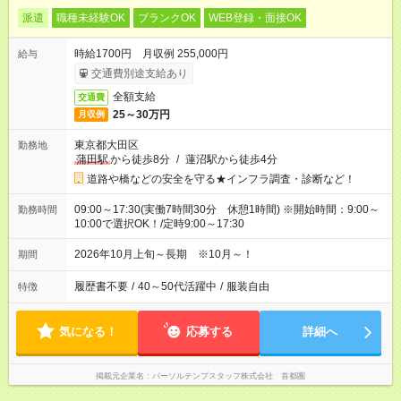
派遣
職種未経験OK
ブランクOK
WEB登録・面接OK
時給1700円 月収例 255,000円
給与
交通費別途支給あり
全額支給
交通費
25～30万円
月収例
東京都大田区
勤務地
蒲田駅
から徒歩8分
/
蓮沼駅から徒歩4分
道路や橋などの安全を守る★インフラ調査・診断など！
09:00～17:30(実働7時間30分 休憩1時間) ※開始時間：9:00～
勤務時間
10:00で選択OK！/定時9:00～17:30
2026年10月上旬～長期 ※10月～！
期間
履歴書不要
/
40～50代活躍中
/
服装自由
特徴
気になる！
応募する
詳細へ
掲載元企業名
パーソルテンプスタッフ株式会社 首都圏