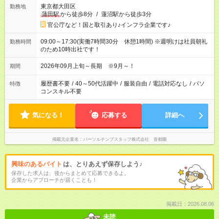
東京都大田区
勤務地
蒲田駅
から徒歩8分
/
蓮沼駅から徒歩3分
官公庁など！国と取引あり♪インフラ企業です♪
09:00～17:30(実働7時間30分 休憩1時間) ※週明けは社員朝礼
勤務時間
のため10時出社です！
2026年09月上旬～長期 ※9月～！
期間
履歴書不要
/
40～50代活躍中
/
服装自由
/
電話対応なし
/
パソ
特徴
コンスキル不要
気になる！
応募する
詳細へ
掲載元企業名
パーソルテンプスタッフ株式会社 首都圏
興味のあるバイト
は、とりあえず保存しよう♪
保存した求人は、後からまとめて応募できるよ。
企業からアプローチが届くことも！
掲載日：2026.08.06
未読