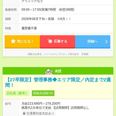
クリニックなど
09:00～17:00(実働7時間 休憩1時間)
勤務時間
2026年08月下旬～長期 ※8月～！
期間
履歴書不要
特徴
気になる！
応募する
詳細へ
掲載元企業名
パーソルテンプスタッフ株式会社 首都圏
未読
【27卒限定】管理事務◆エリア限定／内定まで2週
間！
正社員（新卒）
職種未経験OK
月給223,690円～279,200円
給与
残業代1分単位で支給 【試用期間】試用期間なし
交通費別途支給あり