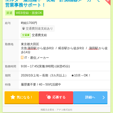
営業事務サポート！
派遣
WEB登録・面接OK
時給1700円
給与
交通費別途支給あり
交通費支給
交通費
東京都大田区
勤務地
京急
蒲田駅
から徒歩8分
/
糀谷駅から徒歩9分
/
蒲田駅
から徒
歩14分
IT・通信;メーカー
9:00～17:45(実働:8時間) (休憩45分)
勤務時間
2026/10/上旬～長期（3カ月以上） ★10月～OK！
期間
履歴書不要
/
40～50代活躍中
特徴
気になる！
応募する
詳細へ
掲載元企業名
アデコ株式会社