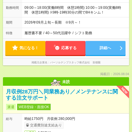
09:00～18:00(実働8時間 休憩1時間) 10:00～19:00(実働8時
勤務時間
間 休憩1時間) ※9時-19時30分の間で8Hキンム！
2026年09月上旬～長期 ※9月～！
期間
履歴書不要
/
40～50代活躍中
/
シフト勤務
特徴
気になる！
応募する
詳細へ
掲載元企業名
パーソルテンプスタッフ株式会社 首都圏
掲載日：2026.08.04
未読
NEW
月収例28万円＼同業務あり／メンテナンスに関
する注文サポート
派遣
WEB登録・面接OK
時給1750円 月収例 280,000円
給与
交通費別途支給あり