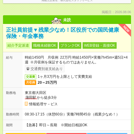
掲載元企業名
株式会社スタッフサービス
掲載日：2026.08.06
未読
NEW
正社員前提▼残業少なめ！区役所での国民健康
保険・年金事務
紹介予定派遣
職種未経験OK
ブランクOK
WEB登録・面接OK
時給1450円 月収例 22万円 時給1450円×実働7h45m×週5日×4
給与
週 ※月収例を保証するものではありません。
交通費別途支給あり
1ヶ月3万円を上限として実費支給
交通費
20～25万円
月収例
東京都大田区
勤務地
蒲田駅
から徒歩3分
情報処理サ－ビス
08:30-17:15（休憩60分）実働7時間45分（残業少なめ！）
勤務時間
【急募】即日～長期 ※開始日相談OK
期間