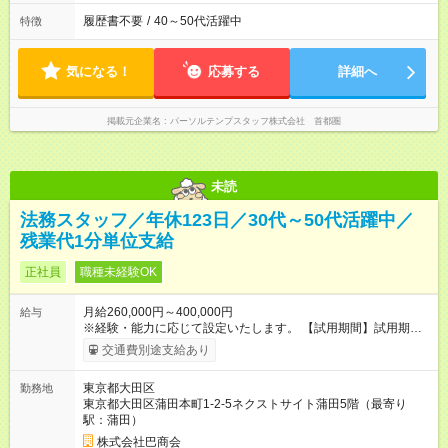
履歴書不要
/
40～50代活躍中
特徴
気になる！
応募する
詳細へ
掲載元企業名
パーソルテンプスタッフ株式会社 首都圏
未読
法務スタッフ／年休123日／30代～50代活躍中／
残業代1分単位支給
正社員
職種未経験OK
月給260,000円～400,000円
給与
※経験・能力に応じて設定いたします。 【試用期間】試用期間
あり 試用期間の長さ：3ヶ月 雇用形態、給与は本採用時と同じ
交通費別途支給あり
です。
東京都大田区
勤務地
東京都大田区蒲田本町1-2-5ネクストサイト蒲田5階（最寄り
駅：蒲田）
株式会社巴商会