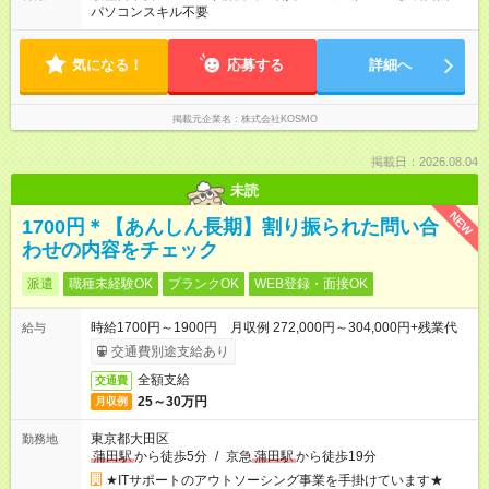
パソコンスキル不要
気になる！
応募する
詳細へ
掲載元企業名
株式会社KOSMO
掲載日：2026.08.04
未読
NEW
1700円＊【あんしん長期】割り振られた問い合
わせの内容をチェック
派遣
職種未経験OK
ブランクOK
WEB登録・面接OK
時給1700円～1900円 月収例 272,000円～304,000円+残業代
給与
交通費別途支給あり
全額支給
交通費
25～30万円
月収例
東京都大田区
勤務地
蒲田駅
から徒歩5分
/
京急
蒲田駅
から徒歩19分
★ITサポートのアウトソーシング事業を手掛けています★