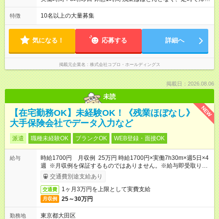
る日が多い働き方です。 毎日の業務は進捗管理や事務が中心な
ので、 「今日やるべき仕事」が終われば、自然と区切りをつけ
10名以上の大量募集
特徴
やすいのが特長。 突発的な対応も少なく、無理をさせない働き
方を大切にしています。
気になる！
応募する
詳細へ
掲載元企業名
株式会社コプロ・ホールディングス
掲載日：2026.08.06
未読
NEW
【在宅勤務OK】未経験OK！《残業ほぼなし》
大手保険会社でデータ入力など
派遣
職種未経験OK
ブランクOK
WEB登録・面接OK
時給1700円 月収例 25万円 時給1700円×実働7h30m×週5日×4
給与
週 ※月収例を保証するものではありません。※給与即受取りサ
ービス利用可（利用条件有）
交通費別途支給あり
1ヶ月3万円を上限として実費支給
交通費
25～30万円
月収例
東京都大田区
勤務地