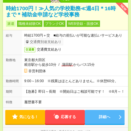
NEW
時給1700円！≫人気の学校勤務≪週4日＊16時
まで＊補助金申請など学校事務
派遣
職種未経験OK
ブランクOK
WEB登録・面接OK
時給1700円＋交 ■給与の前払いが可能な速払いサービスあり
給与
交通費別途支給あり
交通費支給あり
交通費
東京都大田区
勤務地
糀谷駅から徒歩10分
/
蒲田駅
からバス15分
非営利団体
9:00～16:00 ※残業はほとんどありません。※休憩60分。
勤務時間
【急募】即日～長期 ※開始日はご相談可能です！ ※8月～！
期間
履歴書不要
特徴
気になる！
応募する
詳細へ