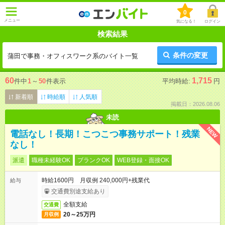
0
メニュー
気になる！
ログイン
検索結果
条件の変更
蒲田で事務・オフィスワーク系のバイト一覧
60
1,715
件中
1
～
50
件表示
平均時給:
円
新着順
時給順
人気順
掲載日：2026.08.06
未読
NEW
電話なし！長期！こつこつ事務サポート！残業
なし！
派遣
職種未経験OK
ブランクOK
WEB登録・面接OK
時給1600円 月収例 240,000円+残業代
給与
交通費別途支給あり
全額支給
交通費
20～25万円
月収例