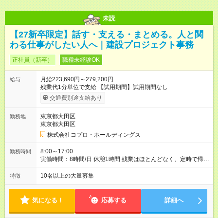
未読
【27新卒限定】話す・支える・まとめる。人と関
わる仕事がしたい人へ｜建設プロジェクト事務
正社員（新卒）
職種未経験OK
月給223,690円～279,200円
給与
残業代1分単位で支給 【試用期間】試用期間なし
交通費別途支給あり
東京都大田区
勤務地
東京都大田区
株式会社コプロ・ホールディングス
8:00～17:00
勤務時間
実働時間：8時間/日 休憩1時間 残業はほとんどなく、定時で帰れ
る日が多い働き方です。 毎日の業務は進捗管理や事務が中心な
ので、 「今日やるべき仕事」が終われば、自然と区切りをつけ
10名以上の大量募集
特徴
やすいのが特長。 突発的な対応も少なく、無理をさせない働き
方を大切にしています。
気になる！
応募する
詳細へ