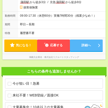
蒲田駅
から徒歩3分
/
京急
蒲田駅
から徒歩9分
損害保険業
09:00-17:30（休憩60分）実働7時間30分（残業少なめ！）
勤務時間
即日～長期
期間
履歴書不要
特徴
気になる！
応募する
詳細へ
掲載元企業名
株式会社リクルートスタッフィング
こちらの条件も追加しませんか？
今が狙い目！急募
来社不要！WEB登録／面接OK
大量募集中！10名以上の大量募集