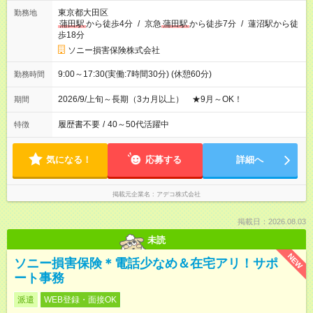
東京都大田区
勤務地
蒲田駅
から徒歩4分
/
京急
蒲田駅
から徒歩7分
/
蓮沼駅から徒
歩18分
ソニー損害保険株式会社
9:00～17:30(実働:7時間30分) (休憩60分)
勤務時間
2026/9/上旬～長期（3カ月以上） ★9月～OK！
期間
履歴書不要
/
40～50代活躍中
特徴
気になる！
応募する
詳細へ
掲載元企業名
アデコ株式会社
掲載日：2026.08.03
未読
NEW
ソニー損害保険＊電話少なめ＆在宅アリ！サポ
ート事務
派遣
WEB登録・面接OK