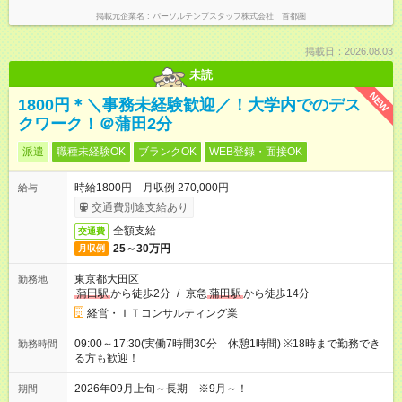
掲載元企業名
パーソルテンプスタッフ株式会社 首都圏
掲載日：2026.08.03
未読
NEW
1800円＊＼事務未経験歓迎／！大学内でのデス
クワーク！＠蒲田2分
派遣
職種未経験OK
ブランクOK
WEB登録・面接OK
時給1800円 月収例 270,000円
給与
交通費別途支給あり
全額支給
交通費
25～30万円
月収例
東京都大田区
勤務地
蒲田駅
から徒歩2分
/
京急
蒲田駅
から徒歩14分
経営・ＩＴコンサルティング業
09:00～17:30(実働7時間30分 休憩1時間) ※18時まで勤務でき
勤務時間
る方も歓迎！
2026年09月上旬～長期 ※9月～！
期間