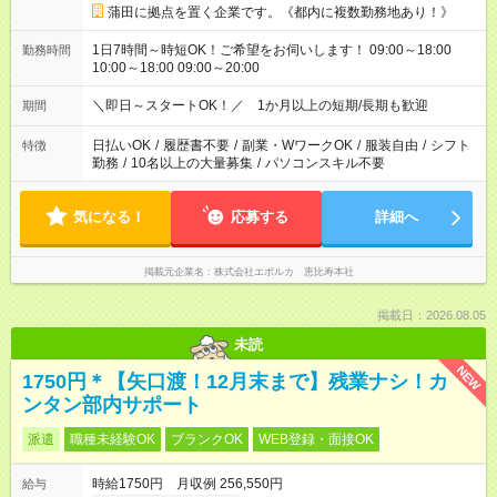
蒲田に拠点を置く企業です。《都内に複数勤務地あり！》
1日7時間～時短OK！ご希望をお伺いします！ 09:00～18:00
勤務時間
10:00～18:00 09:00～20:00
＼即日～スタートOK！／ 1か月以上の短期/長期も歓迎
期間
日払いOK
/
履歴書不要
/
副業・WワークOK
/
服装自由
/
シフト
特徴
勤務
/
10名以上の大量募集
/
パソコンスキル不要
気になる！
応募する
詳細へ
掲載元企業名
株式会社エボルカ 恵比寿本社
掲載日：2026.08.05
未読
NEW
1750円＊【矢口渡！12月末まで】残業ナシ！カ
ンタン部内サポート
派遣
職種未経験OK
ブランクOK
WEB登録・面接OK
時給1750円 月収例 256,550円
給与