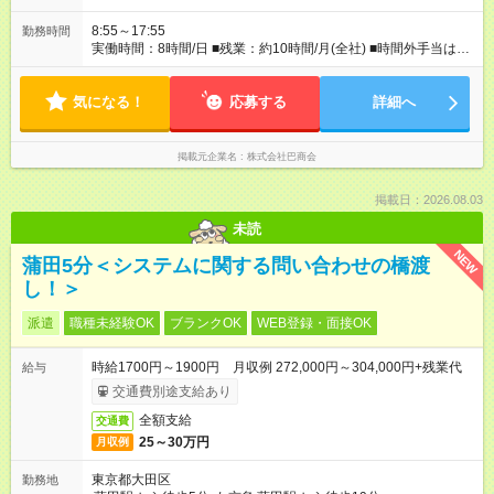
8:55～17:55
勤務時間
実働時間：8時間/日 ■残業：約10時間/月(全社) ■時間外手当は1
分単位で支給
気になる！
応募する
詳細へ
掲載元企業名
株式会社巴商会
掲載日：2026.08.03
未読
NEW
蒲田5分＜システムに関する問い合わせの橋渡
し！＞
派遣
職種未経験OK
ブランクOK
WEB登録・面接OK
時給1700円～1900円 月収例 272,000円～304,000円+残業代
給与
交通費別途支給あり
全額支給
交通費
25～30万円
月収例
東京都大田区
勤務地