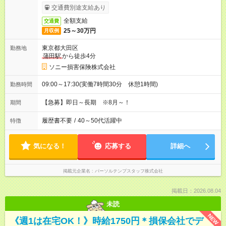
交通費別途支給あり
全額支給
交通費
25～30万円
月収例
東京都大田区
勤務地
蒲田駅
から徒歩4分
ソニー損害保険株式会社
09:00～17:30(実働7時間30分 休憩1時間)
勤務時間
【急募】即日～長期 ※8月～！
期間
履歴書不要
/
40～50代活躍中
特徴
気になる！
応募する
詳細へ
掲載元企業名
パーソルテンプスタッフ株式会社
掲載日：2026.08.04
未読
NEW
《週1は在宅OK！》時給1750円＊損保会社でデ