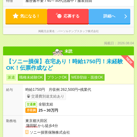
履歴書不要
/
40～50代活躍中
/
服装自由
特徴
気になる！
応募する
詳細へ
掲載元企業名
パーソルテンプスタッフ株式会社
掲載日：2026.08.04
未読
NEW
【ソニー損保】在宅あり！時給1750円！未経験
OK！伝票作成など
派遣
職種未経験OK
ブランクOK
WEB登録・面接OK
時給1750円 月収例 262,500円+残業代
給与
交通費別途支給あり
全額支給
交通費
25～30万円
月収例
東京都大田区
勤務地
蒲田駅
から徒歩4分
ソニー損害保険株式会社