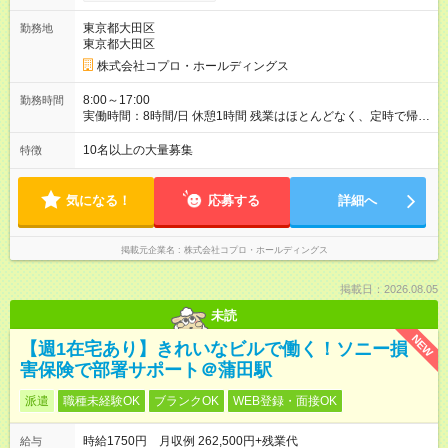
東京都大田区
勤務地
東京都大田区
株式会社コプロ・ホールディングス
8:00～17:00
勤務時間
実働時間：8時間/日 休憩1時間 残業はほとんどなく、定時で帰れ
る日が多い働き方です。 毎日の業務は進捗管理や事務が中心な
ので、 「今日やるべき仕事」が終われば、自然と区切りをつけ
10名以上の大量募集
特徴
やすいのが特長。 突発的な対応も少なく、無理をさせない働き
方を大切にしています。
気になる！
応募する
詳細へ
掲載元企業名
株式会社コプロ・ホールディングス
掲載日：2026.08.05
未読
NEW
【週1在宅あり】きれいなビルで働く！ソニー損
害保険で部署サポート＠蒲田駅
派遣
職種未経験OK
ブランクOK
WEB登録・面接OK
時給1750円 月収例 262,500円+残業代
給与