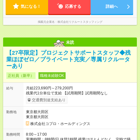
気になる！
応募する
詳細へ
掲載元企業名
株式会社リクルートスタッフィング
未読
【27卒限定】プロジェクトサポートスタッフ◆残
業ほぼゼロ／プライベート充実／専属リクルータ
ーあり
正社員（新卒）
職種未経験OK
月給223,690円～279,200円
給与
残業代1分単位で支給 【試用期間】試用期間なし
交通費別途支給あり
東京都大田区
勤務地
東京都大田区
株式会社コプロ・ホールディングス
8:00～17:00
勤務時間
実働時間：8時間/日 休憩1時間 残業はほとんどなく、定時で帰れ