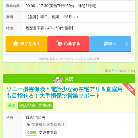
09:00～17:30(実働7時間30分 休憩1時間)
勤務時間
【急募】即日～長期 ※8月～！
期間
履歴書不要
/
40～50代活躍中
特徴
気になる！
応募する
詳細へ
掲載元企業名
パーソルテンプスタッフ株式会社
掲載日：2026.08.04
未読
NEW
ソニー損害保険＊電話少なめ在宅アリ＆直雇用
も目指せる！大手損保で営業サポート
派遣
WEB登録・面接OK
時給1750円
給与
交通費別途支給あり
交通費支給
交通費