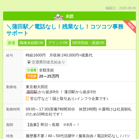
掲載日：2026.08.05
未読
NEW
＼蒲田駅／電話なし！残業なし！コツコツ事務
サポート
派遣
職種未経験OK
ブランクOK
WEB登録・面接OK
時給1600円 月収例 240,000円+残業代
給与
交通費別途支給あり
全額支給
交通費
20～25万円
月収例
東京都大田区
勤務地
蒲田駅
から徒歩8分
/
蓮沼駅から徒歩3分
官公庁など！国と取引あり♪インフラ企業です♪
09:00～17:30(実働7時間30分 休憩1時間) ※週明けは社員朝礼
勤務時間
のため10時出社です！
【急募】即日～長期 ※8月～！
期間
履歴書不要
/
40～50代活躍中
/
服装自由
/
電話対応なし
/
パソ
特徴