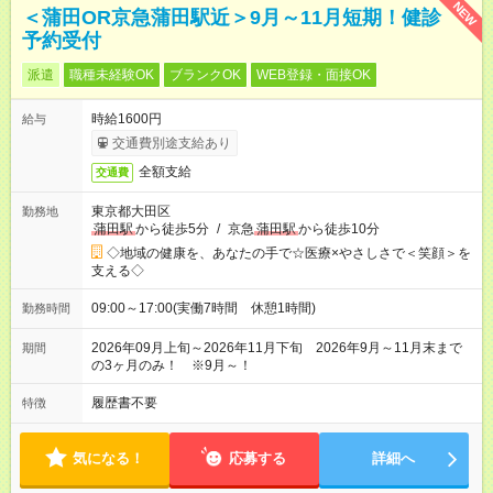
NEW
＜蒲田OR京急蒲田駅近＞9月～11月短期！健診
予約受付
派遣
職種未経験OK
ブランクOK
WEB登録・面接OK
時給1600円
給与
交通費別途支給あり
全額支給
交通費
東京都大田区
勤務地
蒲田駅
から徒歩5分
/
京急
蒲田駅
から徒歩10分
◇地域の健康を、あなたの手で☆医療×やさしさで＜笑顔＞を
支える◇
09:00～17:00(実働7時間 休憩1時間)
勤務時間
2026年09月上旬～2026年11月下旬 2026年9月～11月末まで
期間
の3ヶ月のみ！ ※9月～！
履歴書不要
特徴
気になる！
応募する
詳細へ