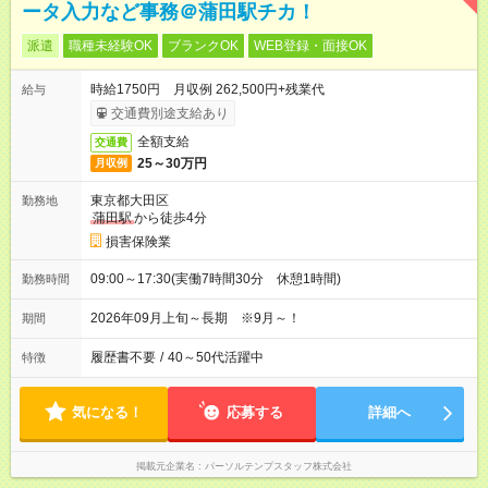
ータ入力など事務＠蒲田駅チカ！
派遣
職種未経験OK
ブランクOK
WEB登録・面接OK
時給1750円 月収例 262,500円+残業代
給与
交通費別途支給あり
全額支給
交通費
25～30万円
月収例
東京都大田区
勤務地
蒲田駅
から徒歩4分
損害保険業
09:00～17:30(実働7時間30分 休憩1時間)
勤務時間
2026年09月上旬～長期 ※9月～！
期間
履歴書不要
/
40～50代活躍中
特徴
気になる！
応募する
詳細へ
掲載元企業名
パーソルテンプスタッフ株式会社