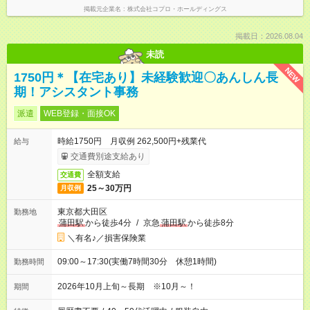
掲載元企業名
株式会社コプロ・ホールディングス
掲載日：2026.08.04
未読
NEW
1750円＊【在宅あり】未経験歓迎〇あんしん長
期！アシスタント事務
派遣
WEB登録・面接OK
時給1750円 月収例 262,500円+残業代
給与
交通費別途支給あり
全額支給
交通費
25～30万円
月収例
東京都大田区
勤務地
蒲田駅
から徒歩4分
/
京急
蒲田駅
から徒歩8分
＼有名♪／損害保険業
09:00～17:30(実働7時間30分 休憩1時間)
勤務時間
2026年10月上旬～長期 ※10月～！
期間