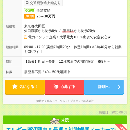
交通費別途支給あり
全額支給
交通費
25～30万円
月収例
東京都大田区
勤務地
矢口渡駅から徒歩6分
/
蒲田駅
から徒歩20分
電力インフラ企業！大手電力100％出資で安定安心★
09:00～17:20(実働7時間20分 休憩1時間) ※8時40分から就業
勤務時間
もOKです！
【急募】即日～長期 12月末までの期間限定 ※8月～！
期間
履歴書不要
/
40～50代活躍中
特徴
気になる！
応募する
詳細へ
掲載元企業名
パーソルテンプスタッフ株式会社
掲載日：2026.08.05
未読
NEW
エルダー層活躍中＊長期＊計測機器メーカーで