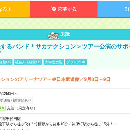
なる！
応募する
詳
未読
表するバンド＊サカナクション＞ツアー公演のサポ
館
経験OK
社会人未経験OK
大学生歓迎
ブランクOK
ションのアリーナツアー＠日本武道館／9月8日～9日
給1250円～
交通費別途支給あり
支給（規定有り）
通費
京都千代田区
段下駅から徒歩5分
/
竹橋駅から徒歩10分
/
神保町駅から徒歩15分
/
…