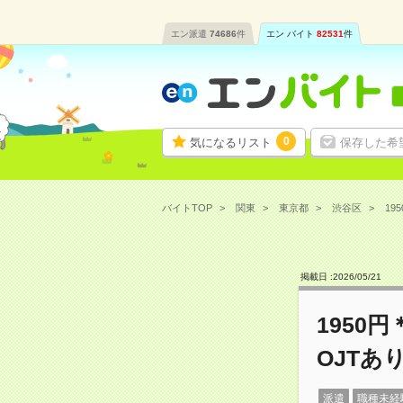
エン派遣
74686
件
エン バイト
82531
件
0
気になるリスト
保存した希
バイトTOP
関東
東京都
渋谷区
19
掲載日 :
2026
/
05
/
21
1950
OJTあ
派遣
職種未経