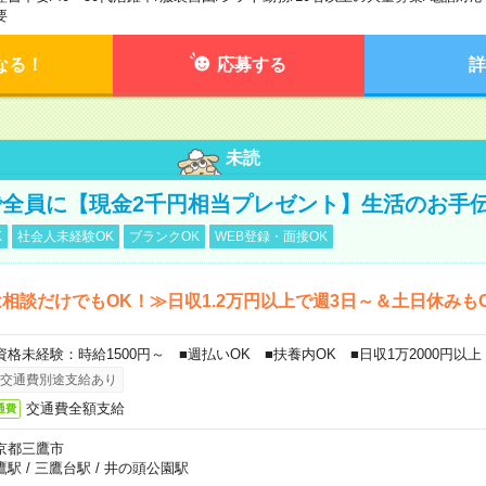
要
なる！
応募する
詳
未読
全員に【現金2千円相当プレゼント】生活のお手
K
社会人未経験OK
ブランクOK
WEB登録・面接OK
相談だけでもOK！≫日収1.2万円以上で週3日～＆土日休みも
資格未経験：時給1500円～ ■週払いOK ■扶養内OK ■日収1万2000円以上
交通費別途支給あり
交通費全額支給
通費
京都三鷹市
鷹駅
/
三鷹台駅
/
井の頭公園駅