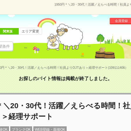
1950円＊＼20・30代！活躍／えらべる時間！社員より
会員登録
エリア変更
関東版
望条件
50円＊＼20・30代！活躍／えらべる時間！社員よりOJTあり＞経理サポート(109111406）
お探しのバイト情報は掲載が終了しました。
円＊＼20・30代！活躍／えらべる時間！
り＞経理サポート
験OK
ブランクOK
WEB登録・面接OK