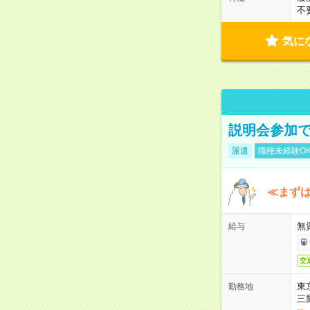
不
気に
説明会参加で
派遣
職種未経験O
≪まずは
無
給与
交
東
勤務地
三