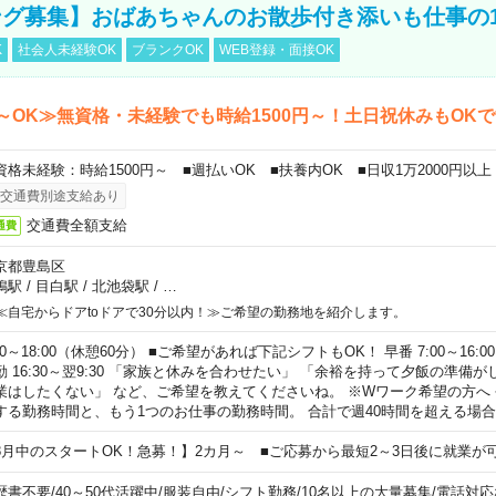
グ募集】おばあちゃんのお散歩付き添いも仕事の
K
社会人未経験OK
ブランクOK
WEB登録・面接OK
～OK≫無資格・未経験でも時給1500円～！土日祝休みもOK
資格未経験：時給1500円～ ■週払いOK ■扶養内OK ■日収1万2000円以上
交通費別途支給あり
交通費全額支給
通費
京都豊島区
鴨駅
/
目白駅
/
北池袋駅
/
…
≪自宅からドアtoドアで30分以内！≫ご希望の勤務地を紹介します。
00～18:00（休憩60分） ■ご希望があれば下記シフトもOK！ 早番 7:00～16:00 遅
勤 16:30～翌9:30 「家族と休みを合わせたい」 「余裕を持って夕飯の準備
業はしたくない」 など、ご希望を教えてくださいね。 ※Wワーク希望の方へ
する勤務時間と、もう1つのお仕事の勤務時間。 合計で週40時間を超える場
8月中のスタートOK！急募！】2カ月～ ■ご応募から最短2～3日後に就業が
歴書不要
/
40～50代活躍中
/
服装自由
/
シフト勤務
/
10名以上の大量募集
/
電話対応