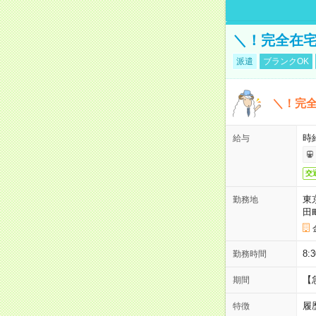
＼！完全在宅
派遣
ブランクOK
＼！完全
時
給与
交
東
勤務地
田
8:
勤務時間
【
期間
履
特徴