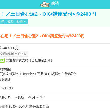
未読
！／土日含む週2～OK<講座受付>@2400円
WEB登録・面接OK
在宅！／土日含む週2～OK<講座受付>@2400円
給2400円＋交
交通費別途支給あり
交通費実費支給（当社規定あり）
通費
京都港区
町(東京都)駅から徒歩4分
/
三田(東京都)駅から徒歩7分
金融関連
30～12:30
急募】即日～長期 ※8月～OK！
歴書不要
/
40～50代活躍中
/
服装自由