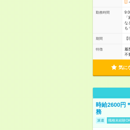
9:
勤務時間
「
な
も
【
期間
履
特徴
不
気に
時給2600
務
派遣
職種未経験O