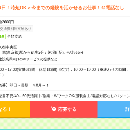
4日！時短OK＞今までの経験を活かせるお仕事！＠電話なし
2600円
交通費別途支給あり
全額支給
通費
京都中央区
丁堀(東京都)駅から徒歩2分
/
茅場町駅から徒歩6分
建設業界向けのAIサービスの提供など
:00～17:00(実働6時間 休憩1時間) ※定時：10:00～19:00（※終わりの時間：1
！）
急募】即日～長期 ※8月～！
歴書不要
/
40～50代活躍中
/
副業・WワークOK
/
服装自由
/
電話対応なし
/
パソコ
なる！
応募する
詳