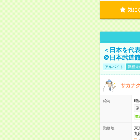
気に
＜日本を代
＠日本武道
アルバイト
職種未
サカナク
時
給与
交
東
勤務地
九