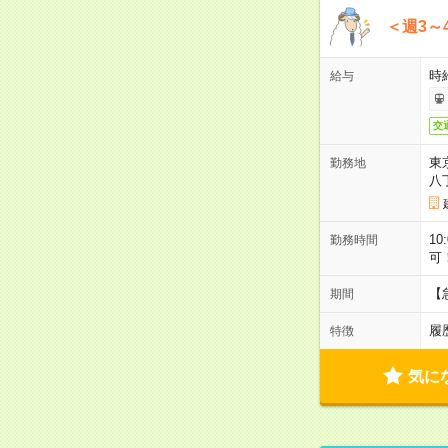
＜週3～
時給
給与
交
東
勤務地
八
10
勤務時間
可
【
期間
履
特徴
気に