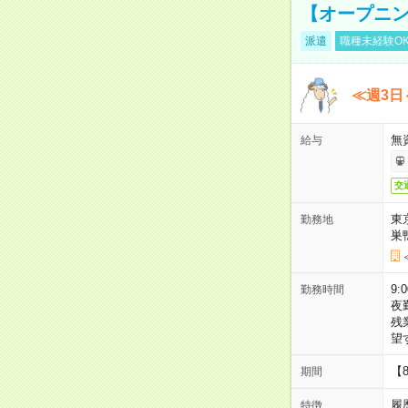
【オープニン
派遣
職種未経験O
≪週3日
無
給与
交
東
勤務地
巣
9:
勤務時間
夜
残
望
【
期間
履
特徴