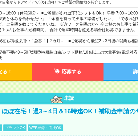
≪自宅からドアtoドアで30分以内！≫ご希望の勤務地を紹介します。
00～18:00（休憩60分） ■ご希望があれば下記シフトもOK！ 早番 7:00～16:00 遅
家族と休みを合わせたい」 「余裕を持って夕飯の準備がしたい」 「できれば
ど、ご希望を教えてくださいね。 ※Wワーク希望の方へ 今ご覧のお仕事で希
う1つのお仕事の勤務時間。 合計で週40時間を超える場合は応募できません。
現在も積極採用中！急募！】2カ月～ ■ご応募から最短2～3日後の就業も相
歴書不要
/
40～50代活躍中
/
服装自由
/
シフト勤務
/
10名以上の大量募集
/
電話対応
要
なる！
応募する
詳
未読
円＊ほぼ在宅！週3～4日＆16時迄OK！補助金申請
K
ブランクOK
WEB登録・面接OK