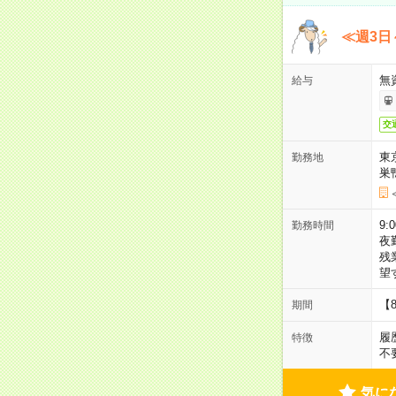
≪週3日
無
給与
交
東
勤務地
巣
9:
勤務時間
夜
残
望
【
期間
履
特徴
不
気に