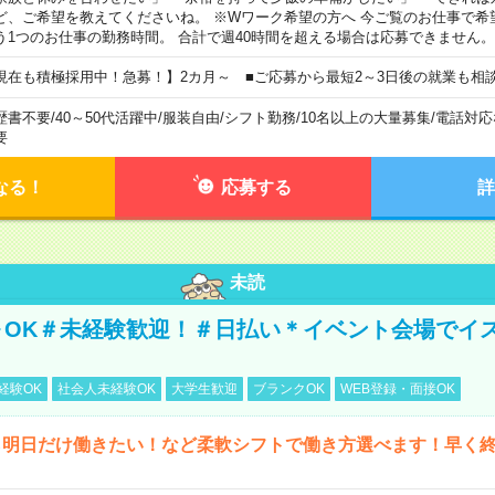
ど、ご希望を教えてくださいね。 ※Wワーク希望の方へ 今ご覧のお仕事で希
う1つのお仕事の勤務時間。 合計で週40時間を超える場合は応募できません。
現在も積極採用中！急募！】2カ月～ ■ご応募から最短2～3日後の就業も相
歴書不要
/
40～50代活躍中
/
服装自由
/
シフト勤務
/
10名以上の大量募集
/
電話対応
要
なる！
応募する
詳
未読
～OK＃未経験歓迎！＃日払い＊イベント会場でイ
経験OK
社会人未経験OK
大学生歓迎
ブランクOK
WEB登録・面接OK
ら明日だけ働きたい！など柔軟シフトで働き方選べます！早く