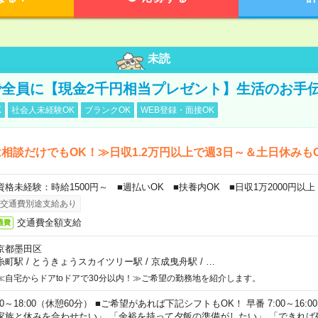
未読
全員に【現金2千円相当プレゼント】生活のお手
K
社会人未経験OK
ブランクOK
WEB登録・面接OK
相談だけでもOK！≫日収1.2万円以上で週3日～＆土日休みも
資格未経験：時給1500円～ ■週払いOK ■扶養内OK ■日収1万2000円以上
交通費別途支給あり
交通費全額支給
通費
京都墨田区
糸町駅
/
とうきょうスカイツリー駅
/
京成曳舟駅
/
…
≪自宅からドアtoドアで30分以内！≫ご希望の勤務地を紹介します。
00～18:00（休憩60分） ■ご希望があれば下記シフトもOK！ 早番 7:00～16:00 遅
家族と休みを合わせたい」 「余裕を持って夕飯の準備がしたい」 「できれば