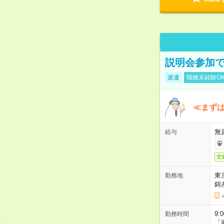
説明会参加で
派遣
職種未経験O
≪まずは
無
給与
交
東
勤務地
錦
9:
勤務時間
「