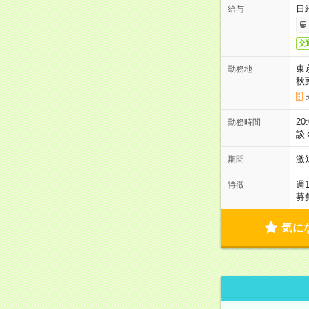
日
給与
交
東
勤務地
秋
2
勤務時間
談
激
期間
週
特徴
募
気に