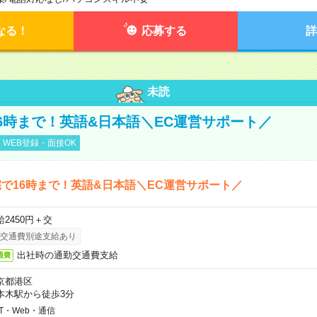
なる！
応募する
詳
未読
6時まで！英語&日本語＼EC運営サポート／
WEB登録・面接OK
で16時まで！英語&日本語＼EC運営サポート／
給2450円＋交
交通費別途支給あり
出社時の通勤交通費支給
通費
京都港区
本木駅から徒歩3分
IT・Web・通信