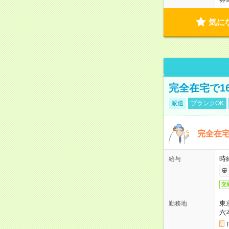
気に
完全在宅で1
派遣
ブランクOK
完全在宅
時
給与
交
東
勤務地
六