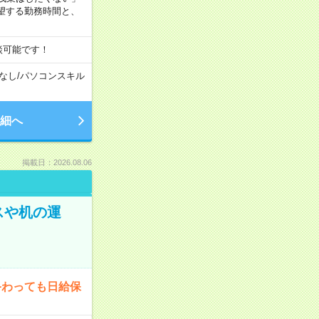
望する勤務時間と、
談可能です！
なし
/
パソコンスキル
細へ
掲載日：2026.08.06
スや机の運
終わっても日給保