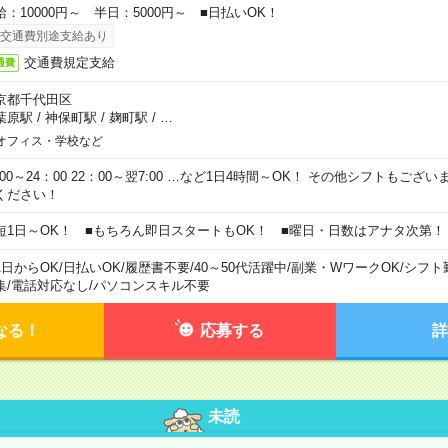
給：10000円～ 半日：5000円～ ■日払いOK！
交通費別途支給あり
交通費規定支給
通費
京都千代田区
葉原駅
/
神保町駅
/
麹町駅
/
…
オフィス・学校など
0:00～24：00 22：00～翌7:00 …など1日4時間～OK！ その他シフトもござ
ください！
短1日～OK！ ■もちろん即日スタートもOK！ ■曜日・日数はアナタ次第！
1日からOK
/
日払いOK
/
履歴書不要
/
40～50代活躍中
/
副業・WワークOK
/
シフト
集
/
電話対応なし
/
パソコンスキル不要
なる！
応募する
詳
未読