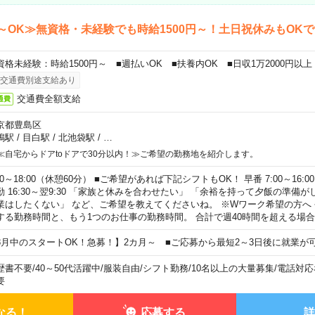
～OK≫無資格・未経験でも時給1500円～！土日祝休みもOK
資格未経験：時給1500円～ ■週払いOK ■扶養内OK ■日収1万2000円以上
交通費別途支給あり
交通費全額支給
通費
京都豊島区
鴨駅
/
目白駅
/
北池袋駅
/
…
≪自宅からドアtoドアで30分以内！≫ご希望の勤務地を紹介します。
00～18:00（休憩60分） ■ご希望があれば下記シフトもOK！ 早番 7:00～16:00 遅
勤 16:30～翌9:30 「家族と休みを合わせたい」 「余裕を持って夕飯の準備
業はしたくない」 など、ご希望を教えてくださいね。 ※Wワーク希望の方へ
する勤務時間と、もう1つのお仕事の勤務時間。 合計で週40時間を超える場
8月中のスタートOK！急募！】2カ月～ ■ご応募から最短2～3日後に就業が
歴書不要
/
40～50代活躍中
/
服装自由
/
シフト勤務
/
10名以上の大量募集
/
電話対応
要
なる！
応募する
詳