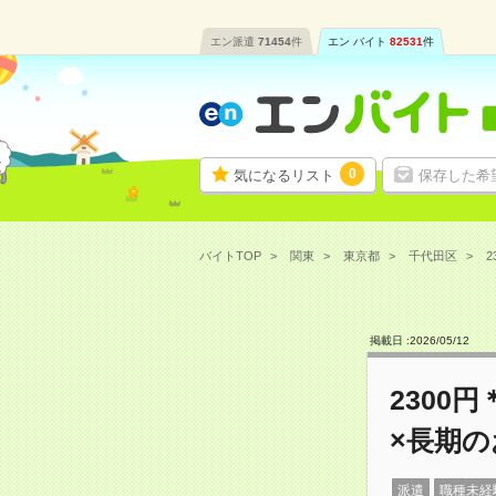
エン派遣
71454
件
エン バイト
82531
件
0
気になるリスト
保存した希
バイトTOP
関東
東京都
千代田区
2
掲載日 :
2026
/
05
/
12
2300
×長期の
派遣
職種未経