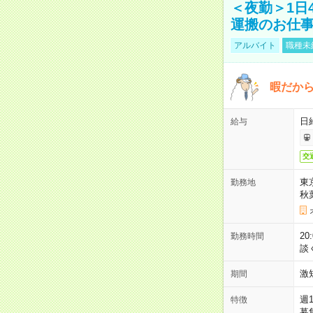
＜夜勤＞1日
運搬のお仕
アルバイト
職種未
暇だか
日
給与
交
東
勤務地
秋
2
勤務時間
談
激
期間
週
特徴
募