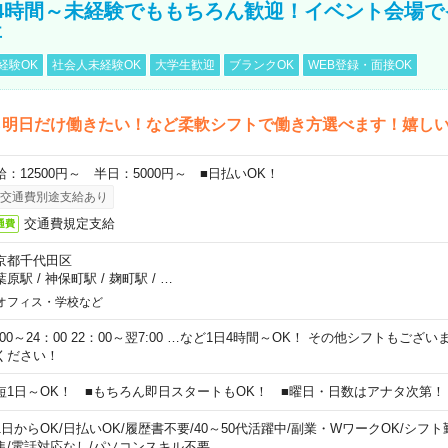
4時間～未経験でももちろん歓迎！イベント会場で
事
経験OK
社会人未経験OK
大学生歓迎
ブランクOK
WEB登録・面接OK
ら明日だけ働きたい！など柔軟シフトで働き方選べます！嬉し
給：12500円～ 半日：5000円～ ■日払いOK！
交通費別途支給あり
交通費規定支給
通費
京都千代田区
葉原駅
/
神保町駅
/
麹町駅
/
…
オフィス・学校など
0:00～24：00 22：00～翌7:00 …など1日4時間～OK！ その他シフトもござ
ください！
短1日～OK！ ■もちろん即日スタートもOK！ ■曜日・日数はアナタ次第！
1日からOK
/
日払いOK
/
履歴書不要
/
40～50代活躍中
/
副業・WワークOK
/
シフト
集
/
電話対応なし
/
パソコンスキル不要