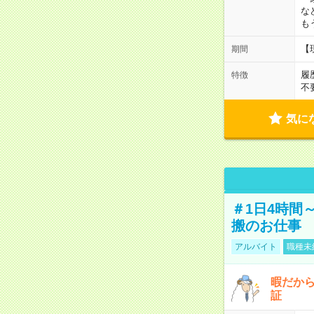
な
も
【
期間
履
特徴
不
気に
＃1日4時間
搬のお仕事
アルバイト
職種未
暇だか
証