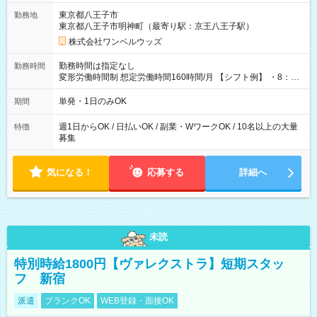
用期間なし
東京都八王子市
勤務地
東京都八王子市明神町（最寄り駅：京王八王子駅）
株式会社ワンベルウッズ
勤務時間は指定なし
勤務時間
変形労働時間制 想定労働時間160時間/月 【シフト例】 ・8：00
～21：00
単発・1日のみOK
期間
週1日からOK / 日払いOK / 副業・WワークOK / 10名以上の大量
特徴
募集
気になる！
応募する
詳細へ
未読
特別時給1800円【ヴァレクストラ】短期スタッ
フ 新宿
派遣
ブランクOK
WEB登録・面接OK