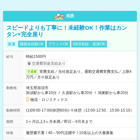
未読
スピードよりも丁寧に！未経験OK！作業はカン
タン×完全座り
派遣
職種未経験OK
ブランクOK
WEB登録・面接OK
時給1500円
給与
交通費別途支給あり
実費支給／当社規定あり。通勤交通費実費支払／上限4
交通費
万円／月※規定あり
埼玉県加須市
勤務地
加須駅から車10分
/
久喜駅から車20分
/
鴻巣駅から車20分
物流・ロジスティクス
(1)09:00-17:00(休憩60分) ※休憩（12:00-12:50、15:00-15:10）
勤務時間
1ヶ月以上3ヶ月未満／即日～9月末まで
期間
履歴書不要
/
40～50代活躍中
/
10名以上の大量募集
特徴