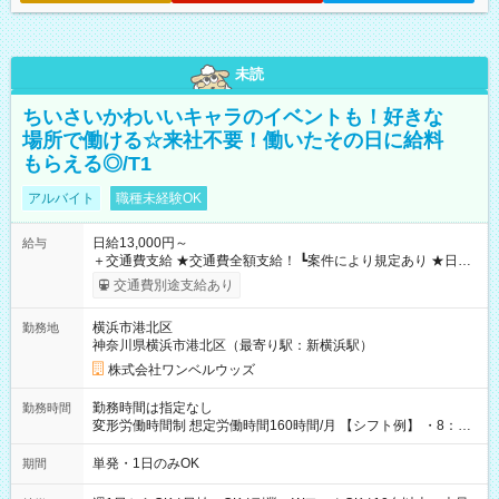
未読
ちいさいかわいいキャラのイベントも！好きな
場所で働ける☆来社不要！働いたその日に給料
もらえる◎/T1
アルバイト
職種未経験OK
日給13,000円～
給与
＋交通費支給 ★交通費全額支給！ ┗案件により規定あり ★日払
いOK！（規定あり） ┗働いたその日に現金GET♪ お仕事後はコ
交通費別途支給あり
ンビニATMから 日払い分を引き落とせます！ 【試用期間】試
用期間なし
横浜市港北区
勤務地
神奈川県横浜市港北区（最寄り駅：新横浜駅）
株式会社ワンベルウッズ
勤務時間は指定なし
勤務時間
変形労働時間制 想定労働時間160時間/月 【シフト例】 ・8：00
～21：00
単発・1日のみOK
期間