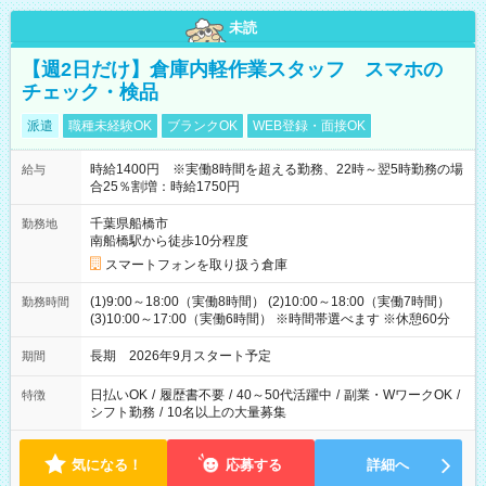
未読
【週2日だけ】倉庫内軽作業スタッフ スマホの
チェック・検品
派遣
職種未経験OK
ブランクOK
WEB登録・面接OK
時給1400円 ※実働8時間を超える勤務、22時～翌5時勤務の場
給与
合25％割増：時給1750円
千葉県船橋市
勤務地
南船橋駅から徒歩10分程度
スマートフォンを取り扱う倉庫
(1)9:00～18:00（実働8時間） (2)10:00～18:00（実働7時間）
勤務時間
(3)10:00～17:00（実働6時間） ※時間帯選べます ※休憩60分
長期 2026年9月スタート予定
期間
日払いOK
/
履歴書不要
/
40～50代活躍中
/
副業・WワークOK
/
特徴
シフト勤務
/
10名以上の大量募集
気になる！
応募する
詳細へ