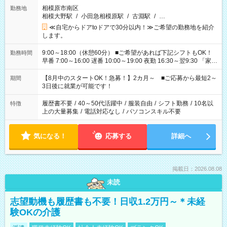
相模原市南区
勤務地
相模大野駅
/
小田急相模原駅
/
古淵駅
/
…
≪自宅からドアtoドアで30分以内！≫ご希望の勤務地を紹介
します。
9:00～18:00（休憩60分） ■ご希望があれば下記シフトもOK！
勤務時間
早番 7:00～16:00 遅番 10:00～19:00 夜勤 16:30～翌9:30 「家族
と休みを合わせたい」 「余裕を持って夕飯の準備がしたい」
「できれば残業はしたくない」 など、ご希望を教えてください
【8月中のスタートOK！急募！】2カ月～ ■ご応募から最短2～
期間
ね。 ※Wワーク希望の方へ 今ご覧のお仕事で希望する勤務時間
3日後に就業が可能です！
と、もう1つのお仕事の勤務時間。 合計で週40時間を超える場
合は応募できません。
履歴書不要
/
40～50代活躍中
/
服装自由
/
シフト勤務
/
10名以
特徴
上の大量募集
/
電話対応なし
/
パソコンスキル不要
気になる！
応募する
詳細へ
掲載日：2026.08.08
未読
志望動機も履歴書も不要！日収1.2万円～＊未経
験OKの介護