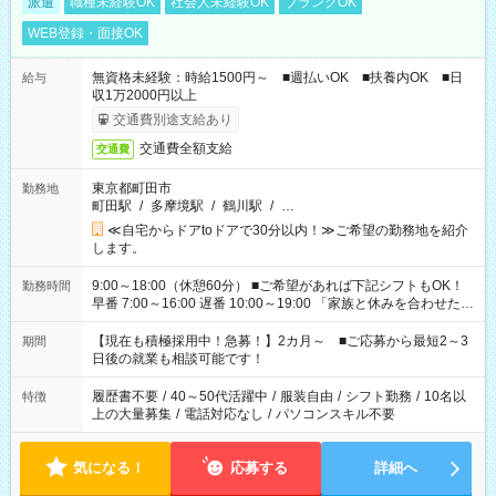
派遣
職種未経験OK
社会人未経験OK
ブランクOK
WEB登録・面接OK
無資格未経験：時給1500円～ ■週払いOK ■扶養内OK ■日
給与
収1万2000円以上
交通費別途支給あり
交通費全額支給
交通費
東京都町田市
勤務地
町田駅
/
多摩境駅
/
鶴川駅
/
…
≪自宅からドアtoドアで30分以内！≫ご希望の勤務地を紹介
します。
9:00～18:00（休憩60分） ■ご希望があれば下記シフトもOK！
勤務時間
早番 7:00～16:00 遅番 10:00～19:00 「家族と休みを合わせた
い」 「余裕を持って夕飯の準備がしたい」 「できれば残業はし
たくない」 など、ご希望を教えてくださいね。 ※Wワーク希望
【現在も積極採用中！急募！】2カ月～ ■ご応募から最短2～3
期間
の方へ 今ご覧のお仕事で希望する勤務時間と、もう1つのお仕事
日後の就業も相談可能です！
の勤務時間。 合計で週40時間を超える場合は応募できません。
履歴書不要
/
40～50代活躍中
/
服装自由
/
シフト勤務
/
10名以
特徴
上の大量募集
/
電話対応なし
/
パソコンスキル不要
気になる！
応募する
詳細へ