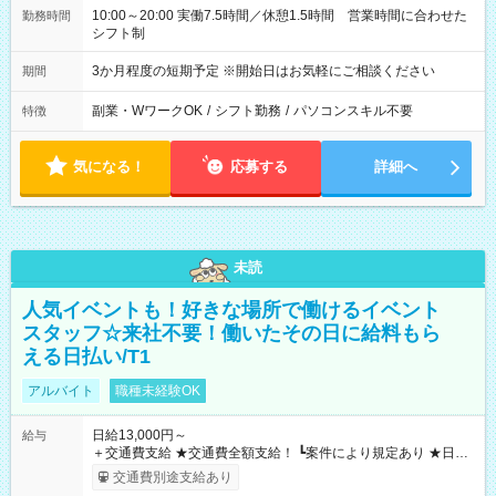
10:00～20:00 実働7.5時間／休憩1.5時間 営業時間に合わせた
勤務時間
シフト制
3か月程度の短期予定 ※開始日はお気軽にご相談ください
期間
副業・WワークOK
/
シフト勤務
/
パソコンスキル不要
特徴
気になる！
応募する
詳細へ
未読
人気イベントも！好きな場所で働けるイベント
スタッフ☆来社不要！働いたその日に給料もら
える日払い/T1
アルバイト
職種未経験OK
日給13,000円～
給与
＋交通費支給 ★交通費全額支給！ ┗案件により規定あり ★日払
いOK！（規定あり） ┗働いたその日に現金GET♪ お仕事後はコ
交通費別途支給あり
ンビニATMから 日払い分を引き落とせます！ 【試用期間】試