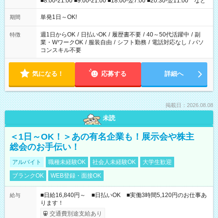
■8:00-21:00 ■9:00-21:00 ■18:00-翌7:00 ■20:30-翌11:00 など
単発1日～OK!
期間
週1日からOK
/
日払いOK
/
履歴書不要
/
40～50代活躍中
/
副
特徴
業・WワークOK
/
服装自由
/
シフト勤務
/
電話対応なし
/
パソ
コンスキル不要
気になる！
応募する
詳細へ
掲載日：2026.08.08
未読
＜1日～OK！＞あの有名企業も！展示会や株主
総会のお手伝い！
アルバイト
職種未経験OK
社会人未経験OK
大学生歓迎
ブランクOK
WEB登録・面接OK
■日給16,840円～ ■日払いOK ■実働3時間5,120円のお仕事あ
給与
ります！
交通費別途支給あり