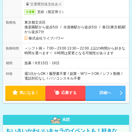
交通費別途支給あり
支給（規定有り）
交通費
東京都文京区
勤務地
後楽園駅から徒歩5分
/
水道橋駅から徒歩5分
/
春日(東京都)駅
から徒歩7分
株式会社ライブパワー
＜シフト例＞ 7:00～23:00 13:30～22:00 上記の時間から好きな
勤務時間
時間を選べます！ ※時間は変更となる可能性があります
急募！8月15日・16日
期間
週1日からOK
/
履歴書不要
/
副業・WワークOK
/
シフト勤務
/
特徴
電話対応なし
/
パソコンスキル不要
気になる！
応募する
詳細へ
未読
ちいさいかわいいキャラのイベントも！好きな