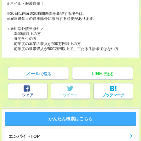
＃ネイル・服装自由！
※30日以内or週20時間未満を希望する場合は、
日雇派遣禁止の適用除外に該当する必要があります。
＜適用除外該当条件＞
・満60歳以上の方
・昼間学生の方
・前年度の本業の収入が500万円以上の方
・前年度の世帯収入が500万円以上で、主たる生計者ではない方
メール
LINE
で送る
で送る
シェア
ツイート
ブックマーク
かんたん検索はこちら
エンバイトTOP