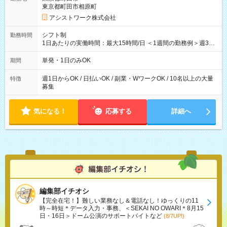
東京都町田市相原町
アシストワーク株式会社
シフト制
勤務時間
1日あたりの実働時間：最大15時間/日 ＜1週間の勤務例＞週3回
勤務 勤務：月・水・金 休み：火・木・土・日 好きな時にお仕事
可能です！ ※1日あたりの最大実働時間は日勤、夜勤共に勤務し
単発・1日のみOK
期間
た時間になります。
週1日からOK / 日払いOK / 副業・WワークOK / 10名以上の大量
特徴
募集
気になる！
応募する
詳細へ
編集部イチオシ
【完全在宅！】難しい業務なし＆電話なし！ゆっくりの11
時～時短＊データ入力・事務、＜SEKAI NO OWARI＊8月15
日・16日＞ドーム公演のサポートバイトなど
(8/7UP!)