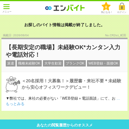
0
メニュー
気になる！
ログイン
お探しのバイト情報は掲載が終了しました。
掲載日 :2026
/
08
/
04
No.CR2tct_町田
【長期安定の職場】未経験OK*カンタン入力
や電話対応！
派遣
職種未経験OK
大学生歓迎
ブランクOK
WEB登録・面接OK
＜20名採用！大募集！＞履歴書・来社不要＊未経験
から安心オフィスワークデビュー！
▼弊社では、来社の必要がない「WEB登録＋電話面談」にて、お
...
もっとみる
あなたの閲覧履歴からのオススメ