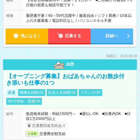
【現在も積極採用中！急募！】2カ月～ ■ご応募から最短2～3
期間
の方へ 今ご覧のお仕事で希望する勤務時間と、もう1つのお仕事
日後の就業も相談可能です！
の勤務時間。 合計で週40時間を超える場合は応募できません。
履歴書不要
/
40～50代活躍中
/
服装自由
/
シフト勤務
/
10名以
特徴
上の大量募集
/
電話対応なし
/
パソコンスキル不要
気になる！
応募する
詳細へ
掲載日：2026.08.09
未読
【オープニング募集】おばあちゃんのお散歩付
き添いも仕事の1つ
派遣
職種未経験OK
社会人未経験OK
ブランクOK
WEB登録・面接OK
無資格未経験：時給1500円～ ■週払いOK ■扶養内OK ■日
給与
収1万2000円以上
交通費別途支給あり
交通費全額支給
交通費