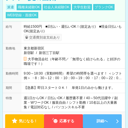
派遣
職種未経験OK
社会人未経験OK
大学生歓迎
ブランクOK
WEB登録・面接OK
時給1500円 ■日払い・週払いOK！(規定あり) ■現金日払いも
給与
OK(規定あり)
交通費別途支給あり
東京都新宿区
勤務地
新宿駅
/
新宿三丁目駅
大手物流会社（年齢不問／「無理なく続けられる」と好評の
職場です！）
9:00～18:00（実動8時間） 希望の時間帯を選べます！ ＜シフト
勤務時間
例＞ ・8：30～12：00 ・10：00～19：00 ・17：00～22：00
・13：00～22：00 ・22：00～翌6：00 など
【急募】即日スタートＯＫ！ 単発1日のみから働けます。
期間
週1日からOK
/
日払いOK
/
履歴書不要
/
40～50代活躍中
/
副
特徴
業・WワークOK
/
服装自由
/
シフト勤務
/
10名以上の大量募
集
/
電話対応なし
/
パソコンスキル不要
気になる！
応募する
詳細へ