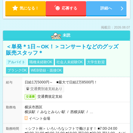
気になる！
応募する
詳細へ
掲載日：2026.08.07
未読
＜単発＊1日～OK！＞コンサートなどのグッズ
販売スタッフ＊
アルバイト
職種未経験OK
社会人未経験OK
大学生歓迎
ブランクOK
WEB登録・面接OK
日給1万5000円～ ■最大で日給2万8500円！
給与
交通費別途支給あり
交通費規定支給
交通費
横浜市西区
勤務地
横浜駅
/
みなとみらい駅
/
西横浜駅
/
…
イベント会場
＜シフト例＞ いろいろなシフトで働けます！ ■7:00-24:00
勤務時間