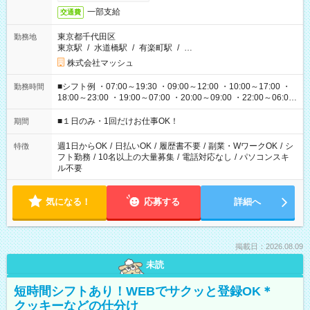
一部支給
交通費
東京都千代田区
勤務地
東京駅
/
水道橋駅
/
有楽町駅
/
…
株式会社マッシュ
■シフト例 ・07:00～19:30 ・09:00～12:00 ・10:00～17:00 ・
勤務時間
18:00～23:00 ・19:00～07:00 ・20:00～09:00 ・22:00～06:00
etc ★最短で3時間で5,120円のお仕事から 15時間で2万円近く稼
げるお仕事も！ ご希望のお時間に合わせてご紹介！ ※シフトは
■１日のみ・1回だけお仕事OK！
期間
現場によって異なります。 ※勿論、休憩時間はあるのでご安心
ください！
週1日からOK
/
日払いOK
/
履歴書不要
/
副業・WワークOK
/
シ
特徴
フト勤務
/
10名以上の大量募集
/
電話対応なし
/
パソコンスキ
ル不要
気になる！
応募する
詳細へ
掲載日：2026.08.09
未読
短時間シフトあり！WEBでサクッと登録OK＊
クッキーなどの仕分け