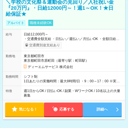
＼学校の文化祭＆運動会の見回り／入社祝い金
『20万円』・日給12000円～！週1～OK！★日
給保証★
アルバイト
職種未経験OK
日給12,000円～
給与
・交通費全額支給 ・日払い／週払い／月払いOK ・全額日給保
証あり ・－・－・－・－・－・－・－・－・－・－・ ★☆入社
交通費別途支給あり
祝金20万円★☆ ※1勤務毎に2000円ずつ支給！ ※100勤務目で合
計20万円の支給となります ※規定あり ・－・－・－・－・－・
東京都町田市
勤務地
－・－・－・－・－・ ≪給与例≫ 月22日働いた場合 月給：26
東京都町田市原町田（最寄り駅：町田駅）
万4，000円 ＝12，000円×22日 ※別途交通費 ----- ■法定研修：
20時間×1，226円／合計24，520円支給 『お弁当』支給もあり♪
ディーエムサービス 株式会社
【試用期間】試用期間なし
シフト制
勤務時間
1日あたりの実働時間：最大8時間/日 ・9：00～17：00 ※実働8
時間・休憩1時間 ⇒実は…16時くらいには終わっちゃうことがほ
とんどです！ ★早く勤務が終わっても日給保証あり！
週1日からOK / 日払いOK / 副業・WワークOK / 10名以上の大量
特徴
募集
気になる！
応募する
詳細へ