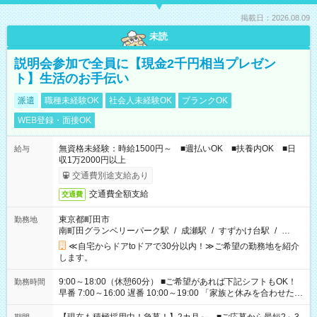
掲載日：2026.08.09
未読
説明会参加で全員に【現金2千円相当プレゼン
ト】生活のお手伝い
派遣
職種未経験OK
社会人未経験OK
ブランクOK
WEB登録・面接OK
無資格未経験：時給1500円～ ■週払いOK ■扶養内OK ■日
給与
収1万2000円以上
交通費別途支給あり
交通費全額支給
交通費
東京都町田市
勤務地
南町田グランベリーパーク駅
/
成瀬駅
/
すずかけ台駅
/
…
≪自宅からドアtoドアで30分以内！≫ご希望の勤務地を紹介
します。
9:00～18:00（休憩60分） ■ご希望があれば下記シフトもOK！
勤務時間
早番 7:00～16:00 遅番 10:00～19:00 「家族と休みを合わせた
い」 「余裕を持って夕飯の準備がしたい」 「できれば残業はし
たくない」 など、ご希望を教えてくださいね。 ※Wワーク希望