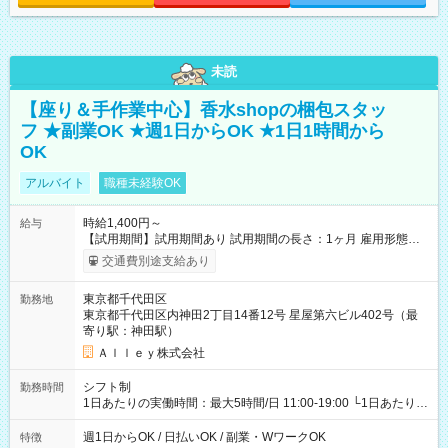
未読
【座り＆手作業中心】香水shopの梱包スタッ
フ ★副業OK ★週1日からOK ★1日1時間から
OK
アルバイト
職種未経験OK
時給1,400円～
給与
【試用期間】試用期間あり 試用期間の長さ：1ヶ月 雇用形態、
給与は本採用時と同じです。
交通費別途支給あり
東京都千代田区
勤務地
東京都千代田区内神田2丁目14番12号 星屋第六ビル402号（最
寄り駅：神田駅）
Ａｌｌｅｙ株式会社
シフト制
勤務時間
1日あたりの実働時間：最大5時間/日 11:00-19:00 └1日あたりの
実働時間：1-5時間 └上記の時間帯内であれば、いつでも勤務可
能！ └平日・土曜日の中で、お好きな曜日でご勤務いただけま
週1日からOK / 日払いOK / 副業・WワークOK
特徴