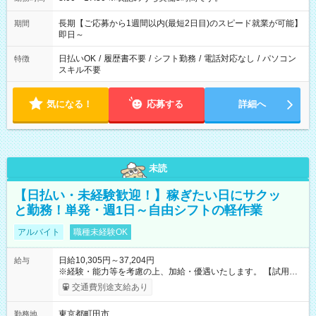
長期【ご応募から1週間以内(最短2日目)のスピード就業が可能】
期間
即日～
日払いOK
/
履歴書不要
/
シフト勤務
/
電話対応なし
/
パソコン
特徴
スキル不要
気になる！
応募する
詳細へ
未読
【日払い・未経験歓迎！】稼ぎたい日にサクッ
と勤務！単発・週1日～自由シフトの軽作業
アルバイト
職種未経験OK
日給10,305円～37,204円
給与
※経験・能力等を考慮の上、加給・優遇いたします。 【試用期
間】試用期間なし
交通費別途支給あり
東京都町田市
勤務地