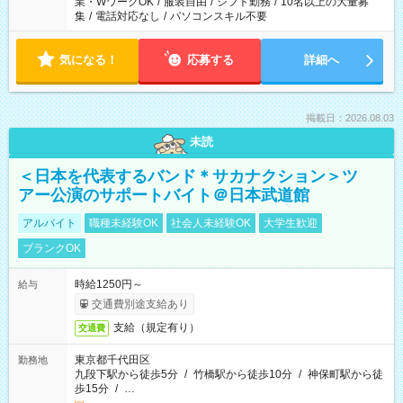
業・WワークOK
/
服装自由
/
シフト勤務
/
10名以上の大量募
集
/
電話対応なし
/
パソコンスキル不要
気になる！
応募する
詳細へ
掲載日：2026.08.03
未読
＜日本を代表するバンド＊サカナクション＞ツ
アー公演のサポートバイト＠日本武道館
アルバイト
職種未経験OK
社会人未経験OK
大学生歓迎
ブランクOK
時給1250円～
給与
交通費別途支給あり
支給（規定有り）
交通費
東京都千代田区
勤務地
九段下駅から徒歩5分
/
竹橋駅から徒歩10分
/
神保町駅から徒
歩15分
/
…