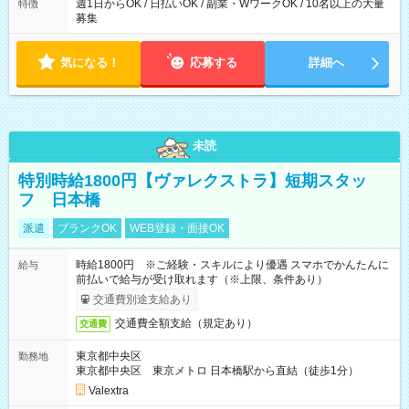
週1日からOK / 日払いOK / 副業・WワークOK / 10名以上の大量
特徴
募集
気になる！
応募する
詳細へ
未読
特別時給1800円【ヴァレクストラ】短期スタッ
フ 日本橋
派遣
ブランクOK
WEB登録・面接OK
時給1800円 ※ご経験・スキルにより優遇 スマホでかんたんに
給与
前払いで給与が受け取れます（※上限、条件あり）
交通費別途支給あり
交通費全額支給（規定あり）
交通費
東京都中央区
勤務地
東京都中央区 東京メトロ 日本橋駅から直結（徒歩1分）
Valextra