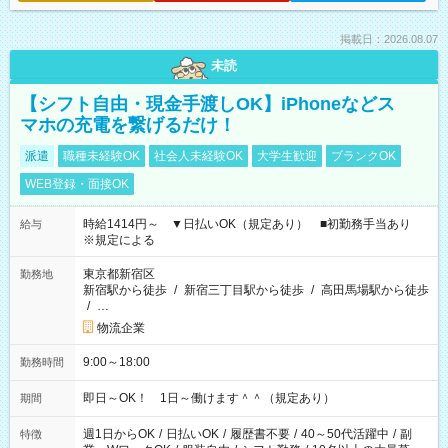
掲載日：2026.08.07
未読
【シフト自由・現金手渡しOK】iPhoneなどス
マホの充電を繋げるだけ！
派遣
職種未経験OK
社会人未経験OK
大学生歓迎
ブランクOK
WEB登録・面接OK
時給1414円～ ▼日払いOK（規定あり） ■初勤務手当あり
給与
※規定による
東京都新宿区
勤務地
新宿駅から徒歩
/
新宿三丁目駅から徒歩
/
高田馬場駅から徒歩
/
…
物流企業
9:00～18:00
勤務時間
即日～OK！ 1日～働けます＾＾（規定あり）
期間
週1日からOK
/
日払いOK
/
履歴書不要
/
40～50代活躍中
/
副
特徴