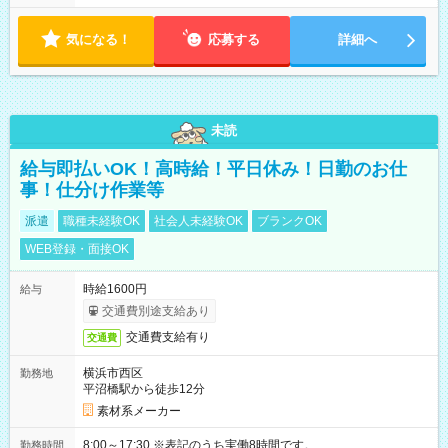
す！ 【シフト例】 ・11:00～14:00 ・16:30～19:00 ・13:00～
18:00 などのように、自由な働き方が可能なお仕事です！
気になる！
応募する
詳細へ
未読
給与即払いOK！高時給！平日休み！日勤のお仕
事！仕分け作業等
派遣
職種未経験OK
社会人未経験OK
ブランクOK
WEB登録・面接OK
時給1600円
給与
交通費別途支給あり
交通費支給有り
交通費
横浜市西区
勤務地
平沼橋駅から徒歩12分
素材系メーカー
8:00～17:30 ※表記のうち実働8時間です。
勤務時間