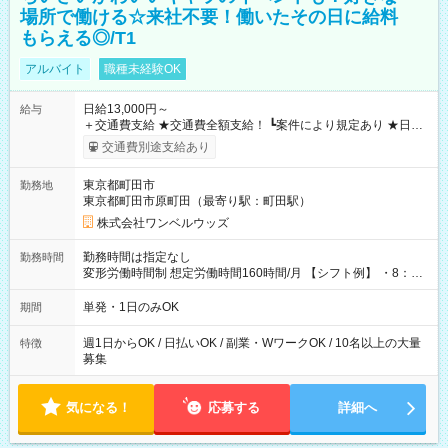
場所で働ける☆来社不要！働いたその日に給料
もらえる◎/T1
アルバイト
職種未経験OK
日給13,000円～
給与
＋交通費支給 ★交通費全額支給！ ┗案件により規定あり ★日払
いOK！（規定あり） ┗働いたその日に現金GET♪ お仕事後はコ
交通費別途支給あり
ンビニATMから 日払い分を引き落とせます！ 【試用期間】試
用期間なし
東京都町田市
勤務地
東京都町田市原町田（最寄り駅：町田駅）
株式会社ワンベルウッズ
勤務時間は指定なし
勤務時間
変形労働時間制 想定労働時間160時間/月 【シフト例】 ・8：00
～21：00
単発・1日のみOK
期間
週1日からOK / 日払いOK / 副業・WワークOK / 10名以上の大量
特徴
募集
気になる！
応募する
詳細へ