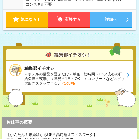
コンスキル不要
気になる！
応募する
詳細へ
編集部イチオシ
＜ホテルの備品を運ぶだけ＞単発・短時間～OK／安心の日
給保障＊夜勤、＜単発＊1日～OK！＞コンサートなどのグッ
ズ販売スタッフ＊など
(8/6UP!)
お仕事の概要
【かんたん！未経験からOK＊高時給オフィスワーク】