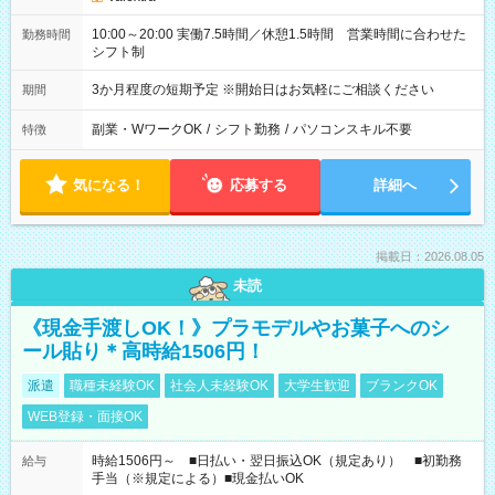
10:00～20:00 実働7.5時間／休憩1.5時間 営業時間に合わせた
勤務時間
シフト制
3か月程度の短期予定 ※開始日はお気軽にご相談ください
期間
副業・WワークOK
/
シフト勤務
/
パソコンスキル不要
特徴
気になる！
応募する
詳細へ
掲載日：2026.08.05
未読
《現金手渡しOK！》プラモデルやお菓子へのシ
ール貼り＊高時給1506円！
派遣
職種未経験OK
社会人未経験OK
大学生歓迎
ブランクOK
WEB登録・面接OK
時給1506円～ ■日払い・翌日振込OK（規定あり） ■初勤務
給与
手当（※規定による）■現金払いOK