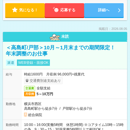
気になる！
応募する
詳細へ
掲載日：2026.08.05
未読
＜高島町/戸部＞10月～1月末までの期間限定！
年末調整のお仕事
派遣
WEB登録・面接OK
時給1600円 月収例 96,000円+残業代
給与
交通費別途支給あり
全額支給
交通費
5～10万円
月収例
横浜市西区
勤務地
高島町駅から徒歩7分
/
戸部駅から徒歩7分
総合病院
10:00～16:00(実働5時間 休憩1時間) ※コアタイム10時～15時
勤務時間
の為、9：30～15：30等実働5時間以上で相談OK！