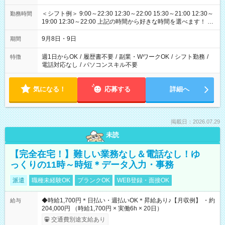
＜シフト例＞ 9:00～22:30 12:30～22:00 15:30～21:00 12:30～
勤務時間
19:00 12:30～22:00 上記の時間から好きな時間を選べます！ ※
時間は変更となる可能性があります
9月8日・9日
期間
週1日からOK
/
履歴書不要
/
副業・WワークOK
/
シフト勤務
/
特徴
電話対応なし
/
パソコンスキル不要
気になる！
応募する
詳細へ
掲載日：2026.07.29
未読
【完全在宅！】難しい業務なし＆電話なし！ゆ
っくりの11時～時短＊データ入力・事務
派遣
職種未経験OK
ブランクOK
WEB登録・面接OK
◆時給1,700円＊日払い・週払いOK＊昇給あり♪【月収例】 ・約
給与
204,000円 （時給1,700円 × 実働6h × 20日）
交通費別途支給あり