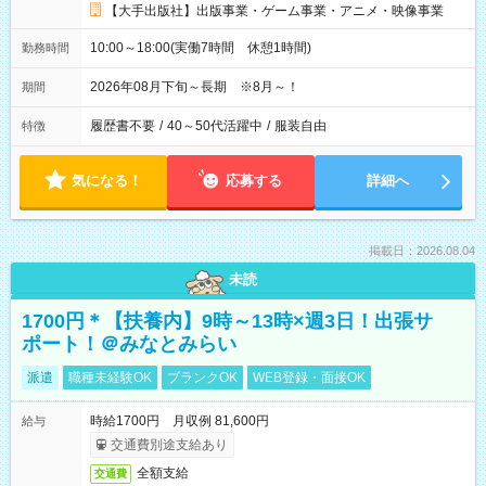
【大手出版社】出版事業・ゲーム事業・アニメ・映像事業
10:00～18:00(実働7時間 休憩1時間)
勤務時間
2026年08月下旬～長期 ※8月～！
期間
履歴書不要
/
40～50代活躍中
/
服装自由
特徴
気になる！
応募する
詳細へ
掲載日：2026.08.04
未読
1700円＊【扶養内】9時～13時×週3日！出張サ
ポート！＠みなとみらい
派遣
職種未経験OK
ブランクOK
WEB登録・面接OK
時給1700円 月収例 81,600円
給与
交通費別途支給あり
全額支給
交通費