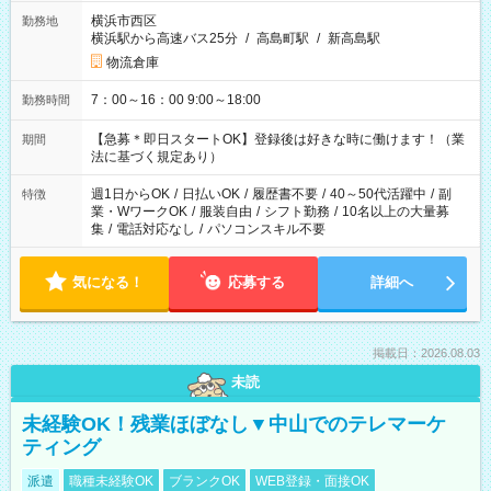
横浜市西区
勤務地
横浜駅から高速バス25分
/
高島町駅
/
新高島駅
物流倉庫
7：00～16：00 9:00～18:00
勤務時間
【急募＊即日スタートOK】登録後は好きな時に働けます！（業
期間
法に基づく規定あり）
週1日からOK
/
日払いOK
/
履歴書不要
/
40～50代活躍中
/
副
特徴
業・WワークOK
/
服装自由
/
シフト勤務
/
10名以上の大量募
集
/
電話対応なし
/
パソコンスキル不要
気になる！
応募する
詳細へ
掲載日：2026.08.03
未読
未経験OK！残業ほぼなし▼中山でのテレマーケ
ティング
派遣
職種未経験OK
ブランクOK
WEB登録・面接OK