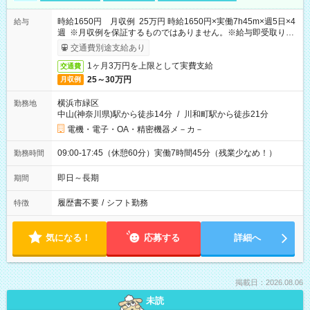
時給1650円 月収例 25万円 時給1650円×実働7h45m×週5日×4
給与
週 ※月収例を保証するものではありません。※給与即受取りサ
ービス利用可（利用条件有）
交通費別途支給あり
1ヶ月3万円を上限として実費支給
交通費
25～30万円
月収例
横浜市緑区
勤務地
中山(神奈川県)駅から徒歩14分
/
川和町駅から徒歩21分
電機・電子・OA・精密機器メ－カ－
09:00-17:45（休憩60分）実働7時間45分（残業少なめ！）
勤務時間
即日～長期
期間
履歴書不要
/
シフト勤務
特徴
気になる！
応募する
詳細へ
掲載日：2026.08.06
未読