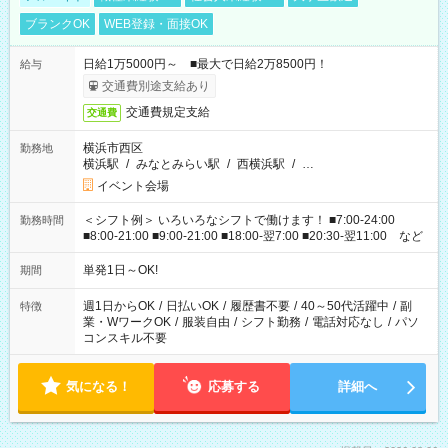
ブランクOK
WEB登録・面接OK
日給1万5000円～ ■最大で日給2万8500円！
給与
交通費別途支給あり
交通費規定支給
交通費
横浜市西区
勤務地
横浜駅
/
みなとみらい駅
/
西横浜駅
/
…
イベント会場
＜シフト例＞ いろいろなシフトで働けます！ ■7:00-24:00
勤務時間
■8:00-21:00 ■9:00-21:00 ■18:00-翌7:00 ■20:30-翌11:00 など
単発1日～OK!
期間
週1日からOK
/
日払いOK
/
履歴書不要
/
40～50代活躍中
/
副
特徴
業・WワークOK
/
服装自由
/
シフト勤務
/
電話対応なし
/
パソ
コンスキル不要
気になる！
応募する
詳細へ