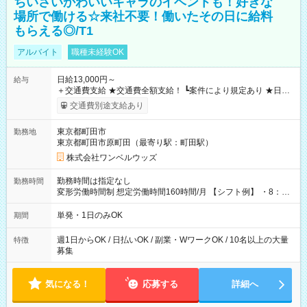
ちいさいかわいいキャラのイベントも！好きな
場所で働ける☆来社不要！働いたその日に給料
もらえる◎/T1
アルバイト
職種未経験OK
日給13,000円～
給与
＋交通費支給 ★交通費全額支給！ ┗案件により規定あり ★日払
いOK！（規定あり） ┗働いたその日に現金GET♪ お仕事後はコ
交通費別途支給あり
ンビニATMから 日払い分を引き落とせます！ 【試用期間】試
用期間なし
東京都町田市
勤務地
東京都町田市原町田（最寄り駅：町田駅）
株式会社ワンベルウッズ
勤務時間は指定なし
勤務時間
変形労働時間制 想定労働時間160時間/月 【シフト例】 ・8：00
～21：00
単発・1日のみOK
期間
週1日からOK / 日払いOK / 副業・WワークOK / 10名以上の大量
特徴
募集
気になる！
応募する
詳細へ