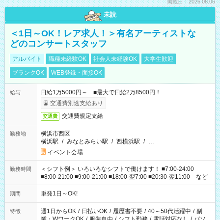
掲載日：2026.08.06
未読
＜1日～OK！レア求人！＞有名アーティストな
どのコンサートスタッフ
アルバイト
職種未経験OK
社会人未経験OK
大学生歓迎
ブランクOK
WEB登録・面接OK
日給1万5000円～ ■最大で日給2万8500円！
給与
交通費別途支給あり
交通費規定支給
交通費
横浜市西区
勤務地
横浜駅
/
みなとみらい駅
/
西横浜駅
/
…
イベント会場
＜シフト例＞ いろいろなシフトで働けます！ ■7:00-24:00
勤務時間
■8:00-21:00 ■9:00-21:00 ■18:00-翌7:00 ■20:30-翌11:00 など
単発1日～OK!
期間
週1日からOK
/
日払いOK
/
履歴書不要
/
40～50代活躍中
/
副
特徴
業・WワークOK
/
服装自由
/
シフト勤務
/
電話対応なし
/
パソ