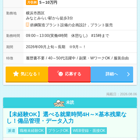
5～10万円
月収例
横浜市西区
勤務地
みなとみらい駅から徒歩3分
鉄鋼製造プラント設備の企画設計，プラント販売
09:00～13:00(実働4時間 休憩なし) #15時まで
勤務時間
2026年09月上旬～長期 ※9月～！
期間
履歴書不要
/
40～50代活躍中
/
副業・WワークOK
/
服装自由
特徴
気になる！
応募する
詳細へ
掲載日：2026.08.06
未読
【未経験OK】選べる就業時間4H～×基本残業な
し！備品管理・データ入力
派遣
職種未経験OK
ブランクOK
WEB登録・面接OK