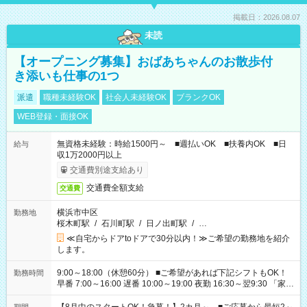
掲載日：2026.08.07
未読
【オープニング募集】おばあちゃんのお散歩付
き添いも仕事の1つ
派遣
職種未経験OK
社会人未経験OK
ブランクOK
WEB登録・面接OK
無資格未経験：時給1500円～ ■週払いOK ■扶養内OK ■日
給与
収1万2000円以上
交通費別途支給あり
交通費全額支給
交通費
横浜市中区
勤務地
桜木町駅
/
石川町駅
/
日ノ出町駅
/
…
≪自宅からドアtoドアで30分以内！≫ご希望の勤務地を紹介
します。
9:00～18:00（休憩60分） ■ご希望があれば下記シフトもOK！
勤務時間
早番 7:00～16:00 遅番 10:00～19:00 夜勤 16:30～翌9:30 「家族
と休みを合わせたい」 「余裕を持って夕飯の準備がしたい」
「できれば残業はしたくない」 など、ご希望を教えてください