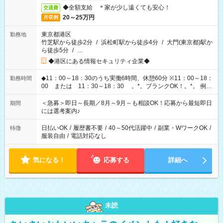
◆全額支給 ＊家が少し遠くても安心！
交通費
20～25万円
月収例
東京都港区
勤務地
竹芝駅から徒歩2分
/
浜松町駅から徒歩4分
/
大門(東京都)駅か
ら徒歩5分
/
…
◆港区にある情報セキュリティ企業◆
◆11：00～18：30のうち実働6時間、休憩60分 ※11：00～18：
勤務時間
00 または 11：30～18：30 。*。ブランクOK！。*。 例え
ば前職が、 在宅/財団法人/事務/コールセンター/受付/販売/カフェ
スタッフ スイーツ販売/ホテルフロント/化粧品販売/など 様々な
＜急募＞即日～長期／8月～9月～も相談OK！応募から最短即日
期間
業界から入社して活躍されています♪
には選考案内♪
日払いOK
/
履歴書不要
/
40～50代活躍中
/
副業・WワークOK
/
特徴
服装自由
/
電話対応なし
気になる！
応募する
詳細へ
未読