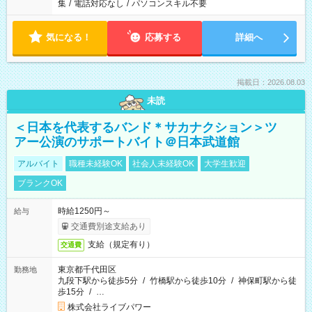
集
/
電話対応なし
/
パソコンスキル不要
気になる！
応募する
詳細へ
掲載日：2026.08.03
未読
＜日本を代表するバンド＊サカナクション＞ツ
アー公演のサポートバイト＠日本武道館
アルバイト
職種未経験OK
社会人未経験OK
大学生歓迎
ブランクOK
時給1250円～
給与
交通費別途支給あり
支給（規定有り）
交通費
東京都千代田区
勤務地
九段下駅から徒歩5分
/
竹橋駅から徒歩10分
/
神保町駅から徒
歩15分
/
…
株式会社ライブパワー