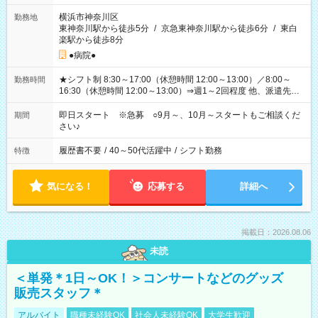
横浜市神奈川区
勤務地
東神奈川駅から徒歩5分
/
京急東神奈川駅から徒歩6分
/
東白
楽駅から徒歩8分
●病院●
★シフト制 8:30～17:00（休憩時間 12:00～13:00）／8:00～
勤務時間
16:30（休憩時間 12:00～13:00）⇒週1～2回程度 他、派遣先の
規定による
即日スタート ※急募 ○9月～、10月～スタートもご相談くだ
期間
さい♪
履歴書不要
/
40～50代活躍中
/
シフト勤務
特徴
気になる！
応募する
詳細へ
掲載日：2026.08.06
未読
＜単発＊1日～OK！＞コンサートなどのグッズ
販売スタッフ＊
アルバイト
職種未経験OK
社会人未経験OK
大学生歓迎