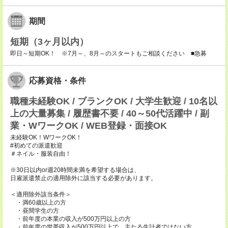
期間
短期（3ヶ月以内）
即日～短期OK！ ※7月～、8月～のスタートもご相談ください ■急募
応募資格・条件
職種未経験OK / ブランクOK / 大学生歓迎 / 10名以
上の大量募集 / 履歴書不要 / 40～50代活躍中 / 副
業・WワークOK / WEB登録・面接OK
未経験OK！WワークOK！
#初めての派遣歓迎
＃ネイル・服装自由！
※30日以内or週20時間未満を希望する場合は、
日雇派遣禁止の適用除外に該当する必要があります。
＜適用除外該当条件＞
・満60歳以上の方
・昼間学生の方
・前年度の本業の収入が500万円以上の方
・前年度の世帯収入が500万円以上で、主たる生計者ではない方