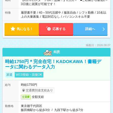
【8月中のスタートOK！急募！】2カ月～ ■ご応募から最短2～
期間
ね。 ※Wワーク希望の方へ 今ご覧のお仕事で希望する勤務時間
3日後に就業が可能です！
と、もう1つのお仕事の勤務時間。 合計で週40時間を超える場
合は応募できません。
履歴書不要
/
40～50代活躍中
/
服装自由
/
シフト勤務
/
10名以
特徴
上の大量募集
/
電話対応なし
/
パソコンスキル不要
気になる！
応募する
詳細へ
掲載日：2026.08.07
未読
時給1750円＊完全在宅！KADOKAWA！書籍デ
ータに関わるデータ入力
派遣
WEB登録・面接OK
時給1750円
給与
交通費別途支給あり
全額支給
交通費
東京都千代田区
勤務地
飯田橋駅から徒歩3分
/
九段下駅から徒歩7分