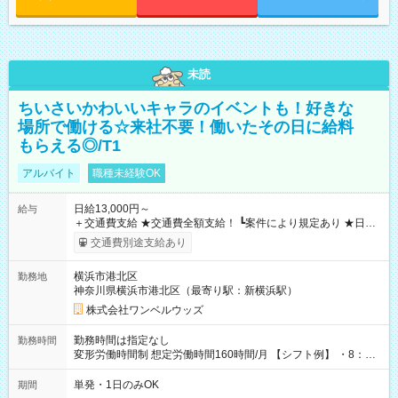
未読
ちいさいかわいいキャラのイベントも！好きな
場所で働ける☆来社不要！働いたその日に給料
もらえる◎/T1
アルバイト
職種未経験OK
日給13,000円～
給与
＋交通費支給 ★交通費全額支給！ ┗案件により規定あり ★日払
いOK！（規定あり） ┗働いたその日に現金GET♪ お仕事後はコ
交通費別途支給あり
ンビニATMから 日払い分を引き落とせます！ 【試用期間】試
用期間なし
横浜市港北区
勤務地
神奈川県横浜市港北区（最寄り駅：新横浜駅）
株式会社ワンベルウッズ
勤務時間は指定なし
勤務時間
変形労働時間制 想定労働時間160時間/月 【シフト例】 ・8：00
～21：00
単発・1日のみOK
期間