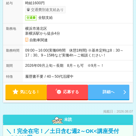
時給1600円
給与
交通費別途支給あり
全額支給
交通費
横浜市港北区
勤務地
新横浜駅から徒歩4分
自動車関連
09:00～16:00(実働6時間 休憩1時間) ※基本定時は8：30～
勤務時間
17：30。9～15時など実働4h～ご相談ください！
2026年09月上旬～長期 8月～も可 ※9月～！
期間
履歴書不要
/
40～50代活躍中
特徴
気になる！
応募する
詳細へ
掲載日：2026.08.07
未読
＼！完全在宅！／土日含む週2～OK<講座受付