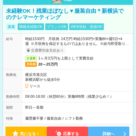
未経験OK！残業ほぼなし▼服装自由＊新横浜で
のテレマーケティング
派遣
職種未経験OK
ブランクOK
WEB登録・面接OK
時給1530円 月収例 24万円 時給1530円×実働8h×週5日×4
給与
週 ※月収例を保証するものではありません。※給与即受取りサ
ービス利用可（利用条件有）
交通費別途支給あり
1ヶ月3万円を上限として実費支給
交通費
20～25万円
月収例
横浜市港北区
勤務地
新横浜駅から徒歩5分
リース
09:00-18:00（休憩60分）実働8時間（残業少なめ！）
勤務時間
即日～長期
期間
履歴書不要
/
服装自由
/
シフト勤務
特徴
気になる！
応募する
詳細へ