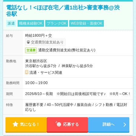
電話なし！<ほぼ在宅／週1出社>審査事務@渋
谷駅
派遣
職種未経験OK
ブランクOK
WEB登録・面接OK
時給1800円＋交
給与
交通費別途支給あり
通勤交通費別途支給(弊社規定あり)
交通費
東京都渋谷区
勤務地
渋谷駅から徒歩7分
/
神泉駅から徒歩5分
流通・サービス関連
10:00～19:00
勤務時間
2026/8/10～長期 ※開始日は前後相談可能です♪ ※8月～OK！
期間
履歴書不要
/
40～50代活躍中
/
服装自由
/
シフト勤務
/
電話対
特徴
応なし
気になる！
応募する
詳細へ