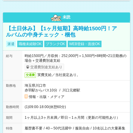
未読
【土日休み】【1ヶ月短期】高時給1500円！ア
ルバムの中身チェック・梱包
派遣
職種未経験OK
ブランクOK
WEB登録・面接OK
時給1500円／月収例：252,000円＝1,500円×8時間×21日勤務の
給与
場合＋交通費別途支給
交通費別途支給あり
実費支給／当社規定あり。
交通費
埼玉県川口市
勤務地
赤羽駅からバス10分
/
川口元郷駅
情報・出版・メディア
(1)09:00-18:00(休憩60分)
勤務時間
1ヶ月以上3ヶ月未満／即日～1ヵ月間（更新の可能性あり）
期間
履歴書不要
/
40～50代活躍中
/
服装自由
/
10名以上の大量募集
特徴