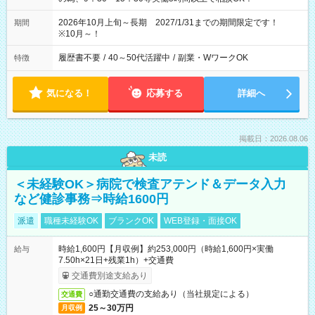
2026年10月上旬～長期 2027/1/31までの期間限定です！
期間
※10月～！
履歴書不要
/
40～50代活躍中
/
副業・WワークOK
特徴
気になる！
応募する
詳細へ
掲載日：2026.08.06
未読
＜未経験OK＞病院で検査アテンド＆データ入力
など健診事務⇒時給1600円
派遣
職種未経験OK
ブランクOK
WEB登録・面接OK
時給1,600円【月収例】約253,000円（時給1,600円×実働
給与
7.50h×21日+残業1h）+交通費
交通費別途支給あり
○通勤交通費の支給あり（当社規定による）
交通費
25～30万円
月収例