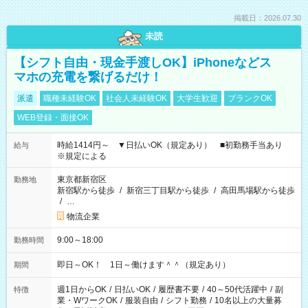
掲載日：2026.07.30
未読
【シフト自由・現金手渡しOK】iPhoneなどス
マホの充電を繋げるだけ！
派遣
職種未経験OK
社会人未経験OK
大学生歓迎
ブランクOK
WEB登録・面接OK
時給1414円～ ▼日払いOK（規定あり） ■初勤務手当あり
給与
※規定による
東京都新宿区
勤務地
新宿駅から徒歩
/
新宿三丁目駅から徒歩
/
高田馬場駅から徒歩
/
…
物流企業
9:00～18:00
勤務時間
即日～OK！ 1日～働けます＾＾（規定あり）
期間
週1日からOK
/
日払いOK
/
履歴書不要
/
40～50代活躍中
/
副
特徴
業・WワークOK
/
服装自由
/
シフト勤務
/
10名以上の大量募