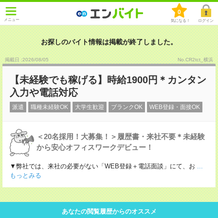
0
メニュー
気になる！
ログイン
お探しのバイト情報は掲載が終了しました。
掲載日 :2026
/
08
/
05
No.CR2tct_横浜
【未経験でも稼げる】時給1900円＊カンタン
入力や電話対応
派遣
職種未経験OK
大学生歓迎
ブランクOK
WEB登録・面接OK
＜20名採用！大募集！＞履歴書・来社不要＊未経験
から安心オフィスワークデビュー！
▼弊社では、来社の必要がない「WEB登録＋電話面談」にて、お
...
もっとみる
あなたの閲覧履歴からのオススメ