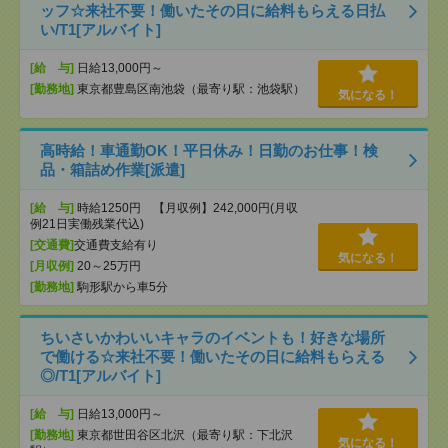
ッフ☆来社不要！働いたその日に給料もらえる日払
い/T1[アルバイト]
[給 与]
日給13,000円～
[勤務地]
東京都豊島区南池袋（最寄り駅：池袋駅）
気になる！
高時給！車通勤OK！平日休み！日勤のお仕事！検
品・箱詰め作業[派遣]
[給 与]
時給1250円 【月収例】242,000円(月収
例21日実働残業代込)
[交通費]
交通費支給有り
気になる！
[月収例]
20～25万円
[勤務地]
駒形駅から車5分
ちいさいかわいいキャラのイベントも！好きな場所
で働ける☆来社不要！働いたその日に給料もらえる
◎/T1[アルバイト]
[給 与]
日給13,000円～
[勤務地]
東京都世田谷区北沢（最寄り駅：下北沢
気になる！