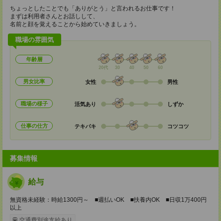
ちょっとしたことでも「ありがとう」と言われるお仕事です！
まずは利用者さんとお話しして、
名前と顔を覚えることから始めていきましょう。
職場の雰囲気
年齢層
20代
30
40
50
60
男女比率
女性
男性
職場の様子
活気あり
しずか
仕事の仕方
テキパキ
コツコツ
募集情報
給与
無資格未経験：時給1300円～ ■週払いOK ■扶養内OK ■日収1万400円
以上
交通費別途支給あり