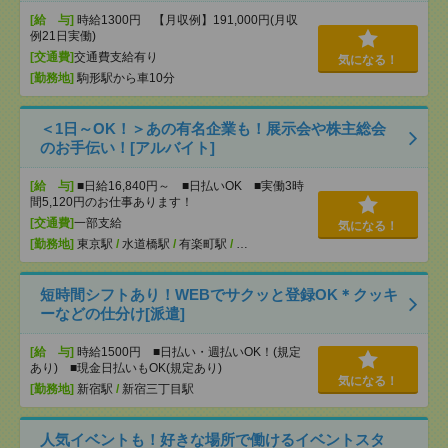
[給 与]
時給1300円 【月収例】191,000円(月収
例21日実働)
[交通費]
交通費支給有り
気になる！
[勤務地]
駒形駅から車10分
＜1日～OK！＞あの有名企業も！展示会や株主総会
のお手伝い！[アルバイト]
[給 与]
■日給16,840円～ ■日払いOK ■実働3時
間5,120円のお仕事あります！
[交通費]
一部支給
気になる！
[勤務地]
東京駅
/
水道橋駅
/
有楽町駅
/
…
短時間シフトあり！WEBでサクッと登録OK＊クッキ
ーなどの仕分け[派遣]
[給 与]
時給1500円 ■日払い・週払いOK！(規定
あり) ■現金日払いもOK(規定あり)
気になる！
[勤務地]
新宿駅
/
新宿三丁目駅
人気イベントも！好きな場所で働けるイベントスタ