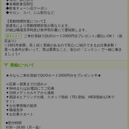
◆各種飲食店割引
◆飲食チェーン店クーポン
◆サロン、スパ、ジム割引など
【受動喫煙対策について】
派遣先により受動喫煙対策が異なります。
詳細は職場見学時及び条件明示書にて通知致します。
ご来社登録でQUOカード2000円分プレゼント♪週払いOK！（規
ポイント！
定あり）
☆1981年創業。長く続く実績があるので安心♪ご紹介できるお仕事多数！
選べる条件が多いって、実は重要なこと。安心の「ニッケン」で一緒に働き
ましょう♪
登録について
★今ならご来社登録でQUOカード2000円分をプレゼント中★
≪応募～就業までの流れ≫
▼Webまたはお電話にてご応募
▼日研メディカルケアから連絡
▼面談＆ヒアリングの後、スタッフ登録（TEL登録、WEB登録もOKで
す！）
▼お仕事情報の提供
▼職場見学
▼お仕事スタート
■受付時間
9:00～18:00（月～金）