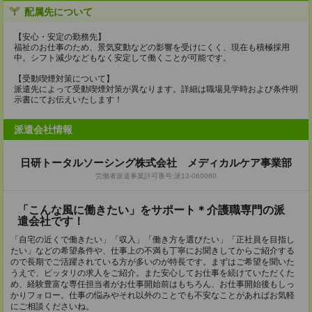
配属先について
【安心・安定の勤務先】
福祉のお仕事のため、景気変動などの影響を受けにくく、現在も積極採用
中。シフト減少などもなく安定して働くことが可能です。
【受動喫煙対策について】
派遣先によって受動喫煙対策が異なります。詳細は職場見学時および条件明
示書にてお伝えいたします！
派遣会社情報
日研トータルソーシング株式会社 メディカルケア事業部
労働者派遣事業許可番号:派13-060060
「こんな風に働きたい」をサポート＊介護職専門の派
遣会社です！
「自宅の近くで働きたい」「収入」「働き方を選びたい」「正社員を目指し
たい」などの希望条件や、仕事上の不満も丁寧にお聞きしてからご紹介する
ので長期でご活躍されている方が多いのが特長です。まずはご希望を聞いた
うえで、ピッタリの求人をご紹介。また安心してお仕事を続けていただくた
め、経験豊富な専任担当者がお仕事開始前はもちろん、お仕事開始後もしっ
かりフォロー。仕事の悩みやそれ以外のことでも不安なことがあればお気軽
にご相談くださいね。