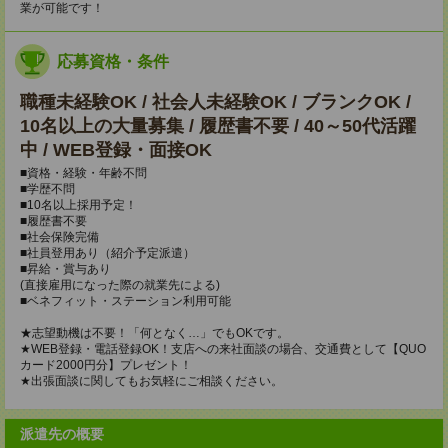
業が可能です！
応募資格・条件
職種未経験OK / 社会人未経験OK / ブランクOK /
10名以上の大量募集 / 履歴書不要 / 40～50代活躍
中 / WEB登録・面接OK
■資格・経験・年齢不問
■学歴不問
■10名以上採用予定！
■履歴書不要
■社会保険完備
■社員登用あり（紹介予定派遣）
■昇給・賞与あり
(直接雇用になった際の就業先による)
■ベネフィット・ステーション利用可能
★志望動機は不要！「何となく…」でもOKです。
★WEB登録・電話登録OK！支店への来社面談の場合、交通費として【QUO
カード2000円分】プレゼント！
★出張面談に関してもお気軽にご相談ください。
派遣先の概要