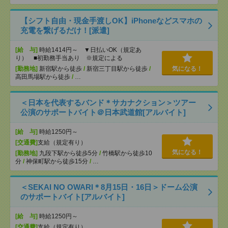
【シフト自由・現金手渡しOK】iPhoneなどスマホの
充電を繋げるだけ！[派遣]
[給 与]
時給1414円～ ▼日払いOK（規定あ
り） ■初勤務手当あり ※規定による
[勤務地]
新宿駅から徒歩
/
新宿三丁目駅から徒歩
/
気になる！
高田馬場駅から徒歩
/
…
＜日本を代表するバンド＊サカナクション＞ツアー
公演のサポートバイト＠日本武道館[アルバイト]
[給 与]
時給1250円～
[交通費]
支給（規定有り）
気になる！
[勤務地]
九段下駅から徒歩5分
/
竹橋駅から徒歩10
分
/
神保町駅から徒歩15分
/
…
＜SEKAI NO OWARI＊8月15日・16日＞ドーム公演
のサポートバイト[アルバイト]
[給 与]
時給1250円～
[交通費]
支給（規定有り）