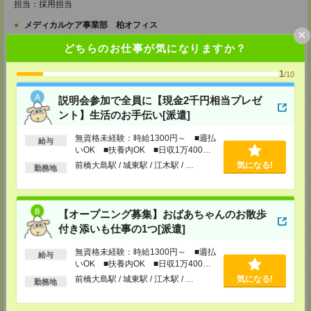
担当：採用担当
メディカルケア事業部 柏オフィス
×
千葉県柏市末広町5-19 第12関口ビル7F 705号室
どちらのお仕事が気になりますか？
TEL：0120-935-218
MAIL：
tenshoku@nikken-ts.jp
担当：採用担当
1
/10
メディカルケア事業部 新宿オフィス
説明会参加で全員に【現金2千円相当プレゼ
東京都新宿区新宿2-3-10 新宿御苑ビル6階
ント】生活のお手伝い[派遣]
TEL：0120-457-235
MAIL：
tenshoku@nikken-ts.jp
担当：採用担当
無資格未経験：時給1300円～ ■週払
給与
いOK ■扶養内OK ■日収1万400円
メディカルケア事業部 立川事業所
以上
前橋大島駅 / 城東駅 / 江木駅 / …
気になる!
勤務地
東京都立川市錦町1-12-14
TEL：0120-934-200
MAIL：
tenshoku@nikken-ts.jp
担当：採用担当
【オープニング募集】おばあちゃんのお散歩
メディカルケア事業部 町田オフィス
付き添いも仕事の1つ[派遣]
東京都町田市森野1-7-23 大樹生命町田ビル6F
TEL：0120-453-285
無資格未経験：時給1300円～ ■週払
給与
MAIL：
tenshoku@nikken-ts.jp
いOK ■扶養内OK ■日収1万400円
担当：採用担当
以上
前橋大島駅 / 城東駅 / 江木駅 / …
気になる!
勤務地
メディカルケア事業部 横浜オフィス
神奈川県横浜市保土ケ谷区神戸町134 横浜ビジネスパークサウスタワー