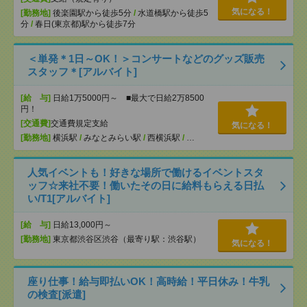
気になる！
[勤務地]
後楽園駅から徒歩5分
/
水道橋駅から徒歩5
分
/
春日(東京都)駅から徒歩7分
＜単発＊1日～OK！＞コンサートなどのグッズ販売
スタッフ＊[アルバイト]
[給 与]
日給1万5000円～ ■最大で日給2万8500
円！
[交通費]
交通費規定支給
気になる！
[勤務地]
横浜駅
/
みなとみらい駅
/
西横浜駅
/
…
人気イベントも！好きな場所で働けるイベントスタ
ッフ☆来社不要！働いたその日に給料もらえる日払
い/T1[アルバイト]
[給 与]
日給13,000円～
[勤務地]
東京都渋谷区渋谷（最寄り駅：渋谷駅）
気になる！
座り仕事！給与即払いOK！高時給！平日休み！牛乳
の検査[派遣]