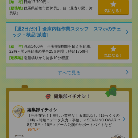
[給 与]
日給17,700円～
[勤務地]
群馬県前橋市西片貝1丁目（最寄り駅：片
気になる！
貝駅）
【週2日だけ】倉庫内軽作業スタッフ スマホのチェ
ック・検品[派遣]
[給 与]
時給1400円 ※実働8時間を超える勤務、
22時～翌5時勤務の場合25％割増：時給1750円
気になる！
[勤務地]
南船橋駅から徒歩10分程度
すべて見る
編集部イチオシ
【完全在宅！】難しい業務なし＆電話なし！ゆっくりの
11時～時短＊データ入力・事務、＜SEKAI NO OWARI＊
8月15日・16日＞ドーム公演のサポートバイトなど
(8/7UP!)