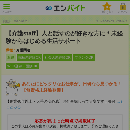
0
メニュー
気になる！
ログイン
掲載日 :2026
/
08
/
01
No.NSGTK05_KGMK-2
【介護staff】人と話すのが好きな方に＊未経
験からはじめる生活サポート
職種：
介護関連
派遣
職種未経験OK
社会人未経験OK
ブランクOK
WEB登録・面接OK
あなたにピッタリなお仕事が、日研なら見つかる！
【無資格未経験歓迎】
【創業40年以上・大手の安心感】お仕事探しって大変ですし失敗
...も
っとみる
応募が集まった時点で掲載終了
この求人は応募が集まり次第、掲載終了致します。予めご理解くださ