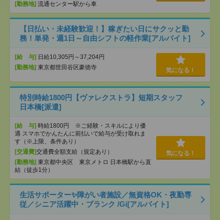
[勤務地]
流通センター駅から車
【日払い・未経験歓迎！】稼ぎたい日にサクッと勤
務！単発・週1日～自由シフトの軽作業[アルバイト]
[給 与]
日給10,305円～37,204円
[勤務地]
東京都世田谷区豪徳寺
気になる！
特別時給1800円【ヴァレクストラ】短期スタッフ
日本橋[派遣]
[給 与]
時給1800円 ※ご経験・スキルにより優
遇 スマホでかんたんに前払いで給与が受け取れま
す（※上限、条件あり）
[交通費]
交通費全額支給（規定あり）
気になる！
[勤務地]
東京都中央区 東京メトロ 日本橋駅から直
結（徒歩1分）
生活サポーター✨障がい者施設／無資格OK・夜勤専
従／シニア活躍中・ブランク /Gi[アルバイト]