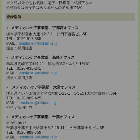
※上記以外でもお気軽に場所・日程等ご相談下さい
※登録会は面接ではありませんので私服でOK
登録場所
メディカルケア事業部 宇都宮オフィス
栃木県宇都宮市大通り2-3-1 井門宇都宮ビル5F
TEL：0120-917-385
MAIL：
tenshoku@nikken-ts.jp
担当：採用担当
メディカルケア事業部 高崎オフィス
群馬県高崎市栄町4-11 原地所第2ビル6Ｆ 1号室
TEL：0120-935-241
MAIL：
tenshoku@nikken-ts.jp
担当：採用担当
メディカルケア事業部 大宮オフィス
埼玉県さいたま市大宮区吉敷町1-23-1 ONEST大宮吉敷町ビル6F
TEL：0120-989-425
MAIL：
tenshoku@nikken-ts.jp
担当：採用担当
メディカルケア事業部 千葉オフィス
〒260-0015
千葉県千葉市中央区富士見2-15-11 IMI千葉富士見ビル6F
TEL：0120-998-758
MAIL：
tenshoku@nikken-ts.jp