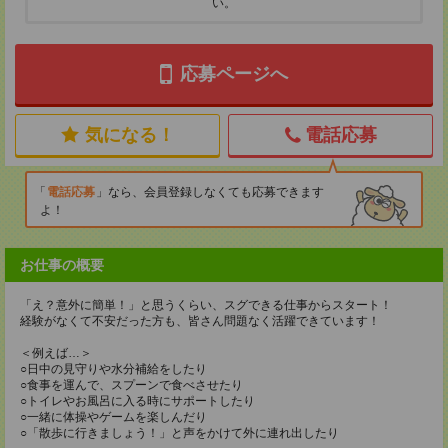
い。
応募ページへ
気になる！
電話応募
電話応募
なら、会員登録しなくても応募できます
よ！
お仕事の概要
「え？意外に簡単！」と思うくらい、スグできる仕事からスタート！
経験がなくて不安だった方も、皆さん問題なく活躍できています！
＜例えば…＞
○日中の見守りや水分補給をしたり
○食事を運んで、スプーンで食べさせたり
○トイレやお風呂に入る時にサポートしたり
○一緒に体操やゲームを楽しんだり
○「散歩に行きましょう！」と声をかけて外に連れ出したり