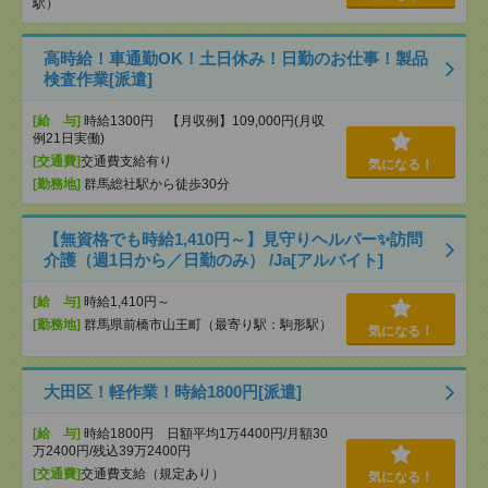
駅）
高時給！車通勤OK！土日休み！日勤のお仕事！製品
検査作業[派遣]
[給 与]
時給1300円 【月収例】109,000円(月収
例21日実働)
[交通費]
交通費支給有り
気になる！
[勤務地]
群馬総社駅から徒歩30分
【無資格でも時給1,410円～】見守りヘルパー✨訪問
介護（週1日から／日勤のみ） /Ja[アルバイト]
[給 与]
時給1,410円～
[勤務地]
群馬県前橋市山王町（最寄り駅：駒形駅）
気になる！
大田区！軽作業！時給1800円[派遣]
[給 与]
時給1800円 日額平均1万4400円/月額30
万2400円/残込39万2400円
[交通費]
交通費支給（規定あり）
気になる！