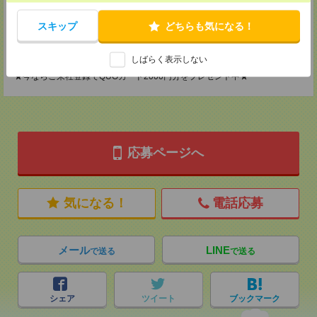
2F B区画
TEL：0120-901-799
MAIL：
tenshoku@nikken-ts.jp
スキップ
どちらも気になる！
担当：採用担当
登録交通費
しばらく表示しない
★今ならご来社登録でQUOカード2000円分をプレゼント中★
応募ページへ
気になる！
電話応募
メール
LINE
で送る
で送る
シェア
ツイート
ブックマーク