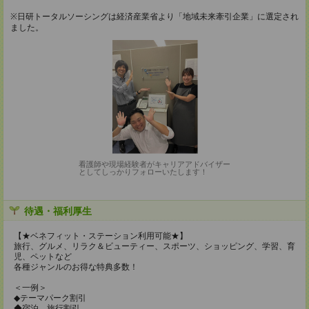
※日研トータルソーシングは経済産業省より「地域未来牽引企業」に選定され
ました。
看護師や現場経験者がキャリアアドバイザー
としてしっかりフォローいたします！
待遇・福利厚生
【★ベネフィット・ステーション利用可能★】
旅行、グルメ、リラク＆ビューティー、スポーツ、ショッピング、学習、育
児、ペットなど
各種ジャンルのお得な特典多数！
＜一例＞
◆テーマパーク割引
◆宿泊、旅行割引