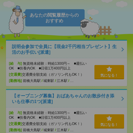
あなたの閲覧履歴からの
おすすめ
説明会参加で全員に【現金2千円相当プレゼント】生
活のお手伝い[派遣]
[給 与]
無資格未経験：時給1300円～ ■週払い
OK ■扶養内OK ■日収1万400円以上
[交通費]
交通費全額支給（ガソリン代もOK！）
気になる！
[勤務地]
前橋大島駅
/
城東駅
/
江木駅
/
…
【オープニング募集】おばあちゃんのお散歩付き添
いも仕事の1つ[派遣]
[給 与]
無資格未経験：時給1300円～ ■週払い
OK ■扶養内OK ■日収1万400円以上
[交通費]
交通費全額支給（ガソリン代もOK！）
気になる！
[勤務地]
前橋大島駅
/
城東駅
/
江木駅
/
…