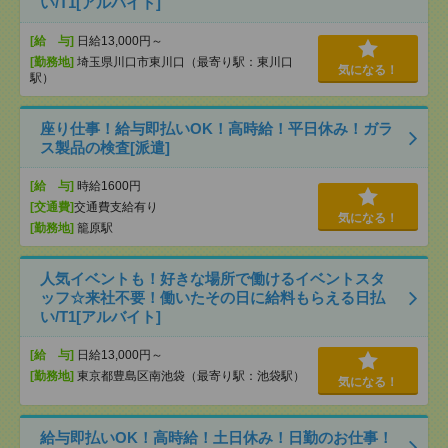
い/T1[アルバイト]
[給 与]
日給13,000円～
[勤務地]
埼玉県川口市東川口（最寄り駅：東川口
気になる！
駅）
座り仕事！給与即払いOK！高時給！平日休み！ガラ
ス製品の検査[派遣]
[給 与]
時給1600円
[交通費]
交通費支給有り
気になる！
[勤務地]
籠原駅
人気イベントも！好きな場所で働けるイベントスタ
ッフ☆来社不要！働いたその日に給料もらえる日払
い/T1[アルバイト]
[給 与]
日給13,000円～
[勤務地]
東京都豊島区南池袋（最寄り駅：池袋駅）
気になる！
給与即払いOK！高時給！土日休み！日勤のお仕事！