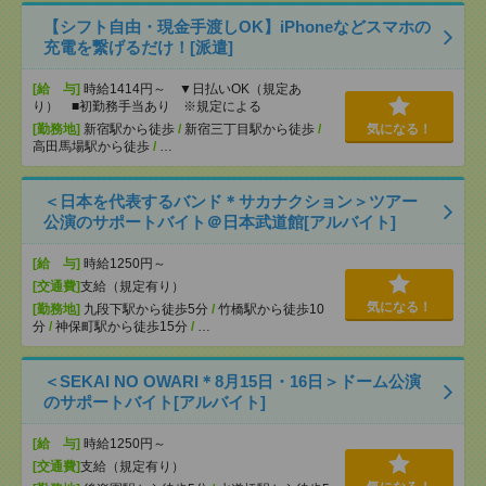
【シフト自由・現金手渡しOK】iPhoneなどスマホの
充電を繋げるだけ！[派遣]
[給 与]
時給1414円～ ▼日払いOK（規定あ
り） ■初勤務手当あり ※規定による
[勤務地]
新宿駅から徒歩
/
新宿三丁目駅から徒歩
/
気になる！
高田馬場駅から徒歩
/
…
＜日本を代表するバンド＊サカナクション＞ツアー
公演のサポートバイト＠日本武道館[アルバイト]
[給 与]
時給1250円～
[交通費]
支給（規定有り）
気になる！
[勤務地]
九段下駅から徒歩5分
/
竹橋駅から徒歩10
分
/
神保町駅から徒歩15分
/
…
＜SEKAI NO OWARI＊8月15日・16日＞ドーム公演
のサポートバイト[アルバイト]
[給 与]
時給1250円～
[交通費]
支給（規定有り）