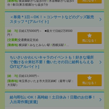
気になる！
[勤務地]
後楽園駅から徒歩5分
/
水道橋駅から徒歩5
分
/
春日(東京都)駅から徒歩7分
＜単発＊1日～OK！＞コンサートなどのグッズ販売
スタッフ＊[アルバイト]
[給 与]
日給1万5000円～ ■最大で日給2万8500
円！
[交通費]
交通費規定支給
気になる！
[勤務地]
横浜駅
/
みなとみらい駅
/
西横浜駅
/
…
ちいさいかわいいキャラのイベントも！好きな場所
で働ける☆来社不要！働いたその日に給料もらえる
◎/T1[アルバイト]
[給 与]
日給13,000円～
[勤務地]
埼玉県さいたま市大宮区錦町（最寄り駅：
気になる！
大宮駅）
給与即払いOK！高時給！土日休み！日勤のお仕事！
入出荷作業[派遣]