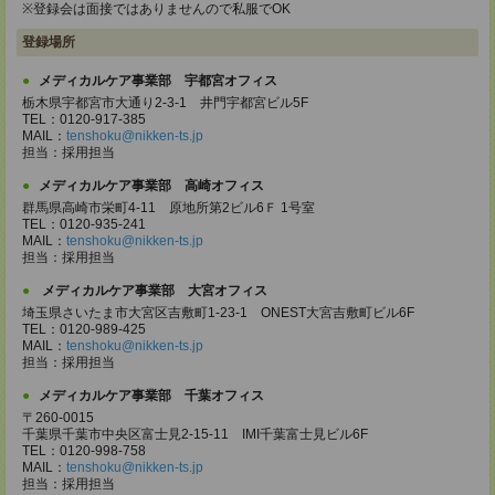
※登録会は面接ではありませんので私服でOK
登録場所
メディカルケア事業部 宇都宮オフィス
栃木県宇都宮市大通り2-3-1 井門宇都宮ビル5F
TEL：0120-917-385
MAIL：
tenshoku@nikken-ts.jp
担当：採用担当
メディカルケア事業部 高崎オフィス
群馬県高崎市栄町4-11 原地所第2ビル6Ｆ 1号室
TEL：0120-935-241
MAIL：
tenshoku@nikken-ts.jp
担当：採用担当
メディカルケア事業部 大宮オフィス
埼玉県さいたま市大宮区吉敷町1-23-1 ONEST大宮吉敷町ビル6F
TEL：0120-989-425
MAIL：
tenshoku@nikken-ts.jp
担当：採用担当
メディカルケア事業部 千葉オフィス
〒260-0015
千葉県千葉市中央区富士見2-15-11 IMI千葉富士見ビル6F
TEL：0120-998-758
MAIL：
tenshoku@nikken-ts.jp
担当：採用担当