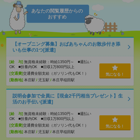
あなたの閲覧履歴からの
おすすめ
【オープニング募集】おばあちゃんのお散歩付き添
いも仕事の1つ[派遣]
[給 与]
無資格未経験：時給1350円～ ■週払い
OK ■扶養内OK ■日収1万800円以上
[交通費]
交通費全額支給（ガソリン代もOK！）
気になる！
[勤務地]
本庄駅
/
児玉駅
/
本庄早稲田駅
説明会参加で全員に【現金2千円相当プレゼント】生
活のお手伝い[派遣]
[給 与]
無資格未経験：時給1350円～ ■週払い
OK ■扶養内OK ■日収1万800円以上
[交通費]
交通費全額支給（ガソリン代もOK！）
気になる！
[勤務地]
本庄駅
/
児玉駅
/
本庄早稲田駅