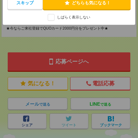
TEL：0120-901-799
スキップ
どちらも気になる！
MAIL：
tenshoku@nikken-ts.jp
担当：採用担当
しばらく表示しない
登録交通費
★今ならご来社登録でQUOカード2000円分をプレゼント中★
応募ページへ
気になる！
電話応募
メール
LINE
で送る
で送る
シェア
ツイート
ブックマーク