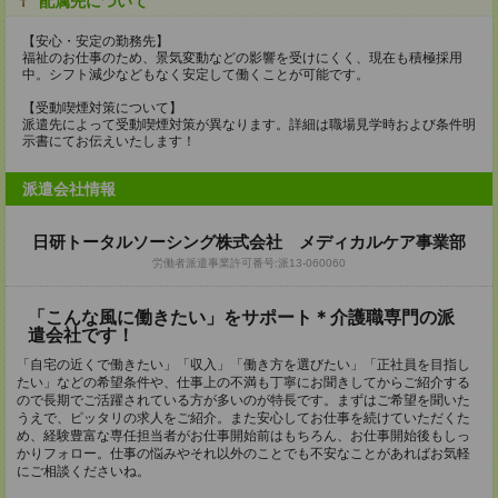
配属先について
【安心・安定の勤務先】
福祉のお仕事のため、景気変動などの影響を受けにくく、現在も積極採用
中。シフト減少などもなく安定して働くことが可能です。
【受動喫煙対策について】
派遣先によって受動喫煙対策が異なります。詳細は職場見学時および条件明
示書にてお伝えいたします！
派遣会社情報
日研トータルソーシング株式会社 メディカルケア事業部
労働者派遣事業許可番号:派13-060060
「こんな風に働きたい」をサポート＊介護職専門の派
遣会社です！
「自宅の近くで働きたい」「収入」「働き方を選びたい」「正社員を目指し
たい」などの希望条件や、仕事上の不満も丁寧にお聞きしてからご紹介する
ので長期でご活躍されている方が多いのが特長です。まずはご希望を聞いた
うえで、ピッタリの求人をご紹介。また安心してお仕事を続けていただくた
め、経験豊富な専任担当者がお仕事開始前はもちろん、お仕事開始後もしっ
かりフォロー。仕事の悩みやそれ以外のことでも不安なことがあればお気軽
にご相談くださいね。