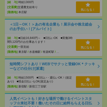
[給 与]
時給1300円
[交通費]
交通費支給有り
気になる！
[勤務地]
本庄駅
＜1日～OK！＞あの有名企業も！展示会や株主総会
のお手伝い！[アルバイト]
[給 与]
■日給16,840円～ ■日払いOK ■実働3時
間5,120円のお仕事あります！
[交通費]
一部支給
気になる！
[勤務地]
東京駅
/
水道橋駅
/
有楽町駅
/
…
短時間シフトあり！WEBでサクッと登録OK＊クッキ
ーなどの仕分け[派遣]
[給 与]
時給1500円 ■日払い・週払いOK！(規定
あり) ■現金日払いもOK(規定あり)
気になる！
[勤務地]
新宿駅
/
新宿三丁目駅
人気イベントも！好きな場所で働けるイベントスタ
ッフ☆来社不要！働いたその日に給料もらえる日払