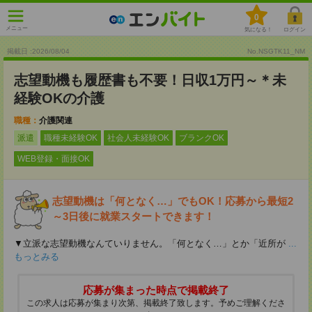
0
メニュー
気になる！
ログイン
掲載日 :2026
/
08
/
04
No.NSGTK11_NM
志望動機も履歴書も不要！日収1万円～＊未
経験OKの介護
職種：
介護関連
派遣
職種未経験OK
社会人未経験OK
ブランクOK
WEB登録・面接OK
志望動機は「何となく…」でもOK！応募から最短2
～3日後に就業スタートできます！
▼立派な志望動機なんていりません。「何となく…」とか「近所が
...
もっとみる
応募が集まった時点で掲載終了
この求人は応募が集まり次第、掲載終了致します。予めご理解くださ