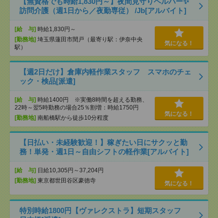
【無資格でも時給1,830円～】夜間見守りヘルパー✨
訪問介護（週1日から／夜勤専従） /Jb[アルバイト]
[給 与]
時給1,830円～
[勤務地]
埼玉県蓮田市閏戸（最寄り駅：伊奈中央
気になる！
駅）
【週2日だけ】倉庫内軽作業スタッフ スマホのチェ
ック・検品[派遣]
[給 与]
時給1400円 ※実働8時間を超える勤務、
22時～翌5時勤務の場合25％割増：時給1750円
気になる！
[勤務地]
南船橋駅から徒歩10分程度
【日払い・未経験歓迎！】稼ぎたい日にサクッと勤
務！単発・週1日～自由シフトの軽作業[アルバイト]
[給 与]
日給10,305円～37,204円
[勤務地]
東京都世田谷区豪徳寺
気になる！
特別時給1800円【ヴァレクストラ】短期スタッフ