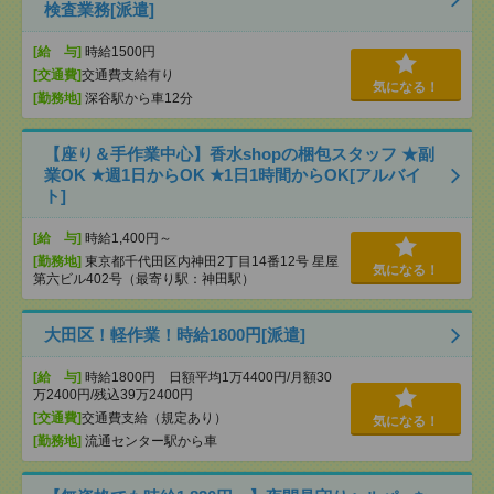
検査業務[派遣]
[給 与]
時給1500円
[交通費]
交通費支給有り
気になる！
[勤務地]
深谷駅から車12分
【座り＆手作業中心】香水shopの梱包スタッフ ★副
業OK ★週1日からOK ★1日1時間からOK[アルバイ
ト]
[給 与]
時給1,400円～
[勤務地]
東京都千代田区内神田2丁目14番12号 星屋
気になる！
第六ビル402号（最寄り駅：神田駅）
大田区！軽作業！時給1800円[派遣]
[給 与]
時給1800円 日額平均1万4400円/月額30
万2400円/残込39万2400円
[交通費]
交通費支給（規定あり）
気になる！
[勤務地]
流通センター駅から車