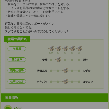
▽具体的なお仕事は…
・食事をテーブルに運ぶ、食事中の様子を見守る。
・トイレやお風呂の時の声かけやサポートをする。
・散歩の付き添いをしたり、お話相手になる。
・趣味や運動などを一緒に楽しむ。
何気ない日常生活のサポートがメイン！
難しく考えなくても、
スグできることが多いので安心してくださいね！
職場の雰囲気
年齢層
20代
30
40
50
60
男女比率
女性
男性
職場の様子
活気あり
しずか
仕事の仕方
テキパキ
コツコツ
募集情報