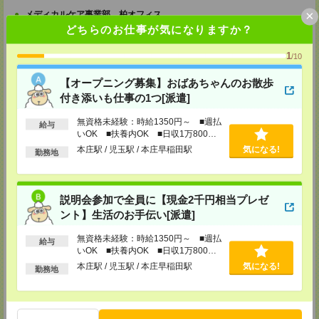
×
メディカルケア事業部 柏オフィス
どちらのお仕事が気になりますか？
千葉県柏市末広町5-19 第12関口ビル7F 705号室
TEL：0120-935-218
MAIL：
tenshoku@nikken-ts.jp
1
/10
担当：採用担当
【オープニング募集】おばあちゃんのお散歩
メディカルケア事業部 新宿オフィス
東京都新宿区新宿2-3-10 新宿御苑ビル6階
付き添いも仕事の1つ[派遣]
TEL：0120-457-235
MAIL：
tenshoku@nikken-ts.jp
無資格未経験：時給1350円～ ■週払
給与
担当：採用担当
いOK ■扶養内OK ■日収1万800円
以上
本庄駅 / 児玉駅 / 本庄早稲田駅
気になる!
メディカルケア事業部 立川事業所
勤務地
東京都立川市錦町1-12-14
TEL：0120-934-200
MAIL：
tenshoku@nikken-ts.jp
担当：採用担当
説明会参加で全員に【現金2千円相当プレゼ
ント】生活のお手伝い[派遣]
メディカルケア事業部 町田オフィス
東京都町田市森野1-7-23 大樹生命町田ビル6F
無資格未経験：時給1350円～ ■週払
給与
TEL：0120-453-285
いOK ■扶養内OK ■日収1万800円
MAIL：
tenshoku@nikken-ts.jp
以上
担当：採用担当
本庄駅 / 児玉駅 / 本庄早稲田駅
気になる!
勤務地
メディカルケア事業部 横浜オフィス
神奈川県横浜市保土ケ谷区神戸町134 横浜ビジネスパークサウスタワー
2F B区画