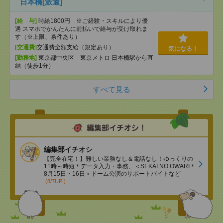
日本橋[派遣]
[給 与]
時給1800円 ※ご経験・スキルにより優
遇 スマホでかんたんに前払いで給与が受け取れま
す（※上限、条件あり）
[交通費]
交通費全額支給（規定あり）
気になる！
[勤務地]
東京都中央区 東京メトロ 日本橋駅から直
結（徒歩1分）
すべて見る
編集部イチオシ
【完全在宅！】難しい業務なし＆電話なし！ゆっくりの
11時～時短＊データ入力・事務、＜SEKAI NO OWARI＊
8月15日・16日＞ドーム公演のサポートバイトなど
(8/7UP!)