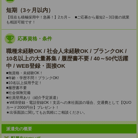
短期（3ヶ月以内）
【現在も積極採用中！急募！】2カ月～ ■ご応募から最短2～3日後の就業
も相談可能です！
応募資格・条件
職種未経験OK / 社会人未経験OK / ブランクOK /
10名以上の大量募集 / 履歴書不要 / 40～50代活躍
中 / WEB登録・面接OK
■無資格・未経験OK！
■年齢・学歴不問！ブランクOK!
■10名以上採用予定！
■履歴書不要
■社会保険完備
■社員登用あり（紹介予定派遣）
★WEB登録・電話登録OK！支店への来社面談の場合、交通費として【QUO
カード2000円分】プレゼント！
★出張面談に関してもお気軽にご相談ください。
派遣先の概要