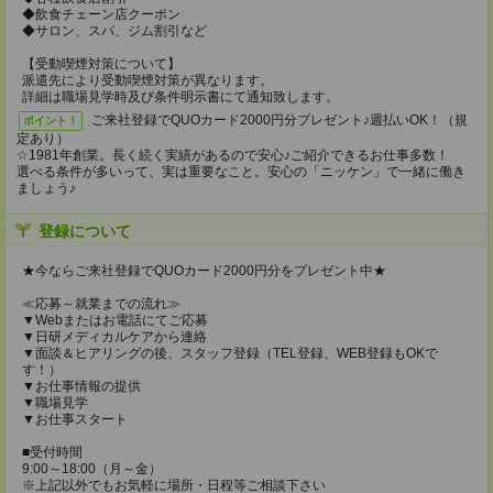
◆飲食チェーン店クーポン
◆サロン、スパ、ジム割引など
【受動喫煙対策について】
派遣先により受動喫煙対策が異なります。
詳細は職場見学時及び条件明示書にて通知致します。
ご来社登録でQUOカード2000円分プレゼント♪週払いOK！（規
ポイント！
定あり）
☆1981年創業。長く続く実績があるので安心♪ご紹介できるお仕事多数！
選べる条件が多いって、実は重要なこと。安心の「ニッケン」で一緒に働き
ましょう♪
登録について
★今ならご来社登録でQUOカード2000円分をプレゼント中★
≪応募～就業までの流れ≫
▼Webまたはお電話にてご応募
▼日研メディカルケアから連絡
▼面談＆ヒアリングの後、スタッフ登録（TEL登録、WEB登録もOKで
す！）
▼お仕事情報の提供
▼職場見学
▼お仕事スタート
■受付時間
9:00～18:00（月～金）
※上記以外でもお気軽に場所・日程等ご相談下さい