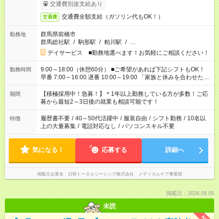
交通費別途支給あり
交通費全額支給（ガソリン代もOK！）
交通費
群馬県前橋市
勤務地
群馬総社駅
/
駒形駅
/
粕川駅
/
…
デイサービス ■勤務地選べます！お気軽にご相談ください！
9:00～18:00（休憩60分） ■ご希望があれば下記シフトもOK！
勤務時間
早番 7:00～16:00 遅番 10:00～19:00 「家族と休みを合わせた
い」 「余裕を持って夕飯の準備がしたい」 「できれば残業はし
たくない」 など、ご希望を教えてくださいね。 ※Wワーク希望
【積極採用中！急募！】＊1年以上勤務している方が多数！ご応
期間
の方へ 今ご覧のお仕事で希望する勤務時間と、もう1つのお仕事
募から最短2～3日後の就業も相談可能です！
の勤務時間。 合計で週40時間を超える場合は応募できません。
履歴書不要
/
40～50代活躍中
/
服装自由
/
シフト勤務
/
10名以
特徴
上の大量募集
/
電話対応なし
/
パソコンスキル不要
気になる！
応募する
詳細へ
掲載元企業名
日研トータルソーシング株式会社 メディカルケア事業部
掲載日：2026.08.05
未読