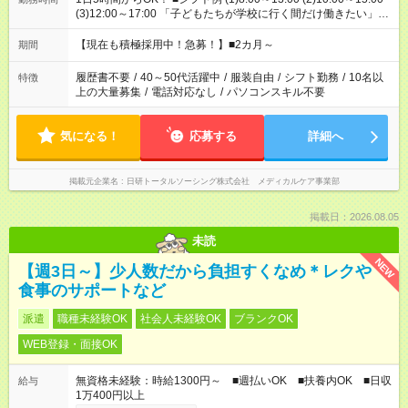
(3)12:00～17:00 「子どもたちが学校に行く間だけ働きたい」
「余裕を持って夕飯の準備がしたい」 「午前中は働いて、午後
はプライベートの時間にしたい」 など、ご希望を教えてくださ
【現在も積極採用中！急募！】■2カ月～
期間
いね。 ※Wワーク希望の方へ 今ご覧のお仕事で希望する勤務時
間と、もう1つのお仕事の勤務時間。 合計で週40時間を超える
履歴書不要
/
40～50代活躍中
/
服装自由
/
シフト勤務
/
10名以
特徴
場合は応募できません。
上の大量募集
/
電話対応なし
/
パソコンスキル不要
気になる！
応募する
詳細へ
掲載元企業名
日研トータルソーシング株式会社 メディカルケア事業部
掲載日：2026.08.05
未読
NEW
【週3日～】少人数だから負担すくなめ＊レクや
食事のサポートなど
派遣
職種未経験OK
社会人未経験OK
ブランクOK
WEB登録・面接OK
無資格未経験：時給1300円～ ■週払いOK ■扶養内OK ■日収
給与
1万400円以上