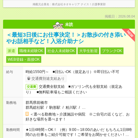
掲載元企業名
株式会社ネオキャリア ナイス！介護事業部
掲載日：2026.08.04
未読
NEW
＜最短3日後にお仕事決定！＞お散歩の付き添い
やお話相手など！入浴介助ナシ
派遣
職種未経験OK
社会人未経験OK
大学生歓迎
ブランクOK
WEB登録・面接OK
時給1550円～ ■日払いOK（規定あり）※即日払い不可
給与
交通費別途支給あり
交通費全額支給 ■ガソリン代も全額支給（規定あ
交通費
り） ■無料駐車場もご相談ください
群馬県前橋市
勤務地
群馬総社駅
/
駒形駅
/
粕川駅
/
…
＜選べる勤務地＞介護施設や病院 ※ご自宅の近くなど、お
好きな場所を選べます！
★1日4時間～OK！ （例）9:00～18:00のあいだ もちろん1日8時
勤務時間
間のお仕事もご紹介可能です！ご希望をお聞かせください！★家