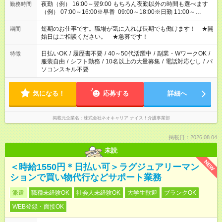
夜勤（例） 16:00～翌9:00 もちろん夜勤以外の時間も選べます
勤務時間
（例） 07:00～16:00※早番 09:00～18:00※日勤 11:00～
20:00※遅番 ※時間は、固定・選べる施設もあるので、ご希望が
あれば調整できます！ ※シフト制。勤務地により実働時間が異
短期のお仕事です。職場が気に入れば長期でも働けます！ ★開
期間
なります。★家庭の都合でお休みが必要な場合も遠慮なくご相談
始日はご相談ください。 ★急募です！
ください。
日払いOK
/
履歴書不要
/
40～50代活躍中
/
副業・WワークOK
/
特徴
服装自由
/
シフト勤務
/
10名以上の大量募集
/
電話対応なし
/
パ
ソコンスキル不要
気になる！
応募する
詳細へ
掲載元企業名
株式会社ネオキャリア ナイス！介護事業部
掲載日：2026.08.04
未読
NEW
＜時給1550円＊日払い可＞ラグジュアリーマン
ションで買い物代行などサポート業務
派遣
職種未経験OK
社会人未経験OK
大学生歓迎
ブランクOK
WEB登録・面接OK