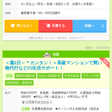
3ヶ月以上／即日～長期（初回1ヶ月、以降3ヶ月更新）
期間
履歴書不要
/
40～50代活躍中
特徴
気になる！
応募する
詳細へ
掲載元企業名
ランスタッド株式会社 北日本エリア
掲載日：2026.08.05
未読
NEW
＜週2日～＊カンタン！＞高級マンションで買い
物代行などの生活サポート！
派遣
職種未経験OK
社会人未経験OK
大学生歓迎
ブランクOK
WEB登録・面接OK
時給1550円 有資格・有経験時給1750円 介護福祉士時給
給与
1800円 ■日払いOK（規定あり）※即日払い不可
交通費別途支給あり
交通費全額支給 ■ガソリン代も全額支給（規定あ
交通費