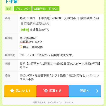
ト作業
派遣
ブランクOK
WEB登録・面接OK
時給1300円 【月収例】286,000円(月収例21日実働残業代込)
給与
交通費別途支給あり
交通費支給有り
交通費
群馬県前橋市
勤務地
北原駅
から車5分
物流・倉庫関係
8:00～17:30 ※表記のうち実働8時間です。
勤務時間
長期【ご応募から1週間以内(最短2日目)のスピード就業が可能】
期間
即日～
日払いOK
/
履歴書不要
/
シフト勤務
/
電話対応なし
/
パソコン
特徴
スキル不要
気になる！
応募する
詳細へ
掲載元企業名
株式会社テクノ・サービス