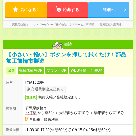
気になる！
応募する
詳細へ
掲載元企業名
マンパワーグループ株式会社 ケアサービス事業部 （医療福祉介護関連）
未読
【小さい・軽い】ボタンを押して拭くだけ！部品
加工前橋市製造
派遣
職種未経験OK
ブランクOK
WEB登録・面接OK
時給1226円
給与
交通費別途支給あり
実費支給／当社規定あり。
交通費
群馬県前橋市
勤務地
北原駅
から車3分
/
大胡駅から車10分
/
駒形駅から車18分
自動車・輸送機器
(1)08:30-17:30(休憩60分) (2)19:15-04:15(休憩60分)
勤務時間