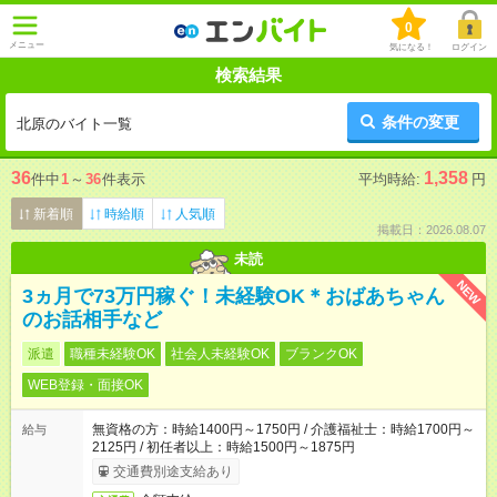
0
メニュー
気になる！
ログイン
検索結果
条件の変更
北原のバイト一覧
36
1,358
件中
1
～
36
件表示
平均時給:
円
新着順
時給順
人気順
掲載日：2026.08.07
未読
NEW
3ヵ月で73万円稼ぐ！未経験OK＊おばあちゃん
のお話相手など
派遣
職種未経験OK
社会人未経験OK
ブランクOK
WEB登録・面接OK
無資格の方：時給1400円～1750円 / 介護福祉士：時給1700円～
給与
2125円 / 初任者以上：時給1500円～1875円
交通費別途支給あり