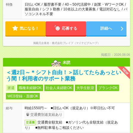
日払いOK
/
履歴書不要
/
40～50代活躍中
/
副業・WワークOK
/
特徴
服装自由
/
シフト勤務
/
10名以上の大量募集
/
電話対応なし
/
パ
ソコンスキル不要
気になる！
応募する
詳細へ
掲載元企業名
株式会社ブレイブ（マイナビグループ）
掲載日：2026.08.06
未読
NEW
＜週2日～＊シフト自由！＞話してたらあっとい
う間！利用者のサポート業務
派遣
職種未経験OK
社会人未経験OK
大学生歓迎
ブランクOK
WEB登録・面接OK
時給1550円～ ■日払いOK（規定あり）※即日払い不可
給与
交通費別途支給あり
交通費全額支給 ■ガソリン代も全額支給（規定あ
交通費
り） ■無料駐車場もご相談ください