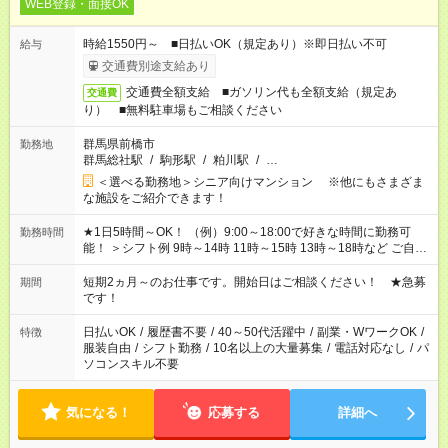
WEB登録・面接OK
時給1550円～ ■日払いOK（規定あり）※即日払い不可
給与
交通費別途支給あり
交通費全額支給 ■ガソリン代も全額支給（規定あ
交通費
り） ■無料駐車場もご相談ください
群馬県前橋市
勤務地
群馬総社駅
/
駒形駅
/
粕川駅
/
…
＜選べる勤務地＞シニア向けマンション ※他にもさまざま
な施設をご紹介できます！
★1日5時間～OK！ （例）9:00～18:00で好きな時間に勤務可
勤務時間
能！ ＞シフト例 9時～14時 11時～15時 13時～18時など ご自身
のご都合に合わせて勤務時間をご相談ください！ ★家庭の都合
でお休みや時間の調整が必要な場合も遠慮なくご相談くださ
短期2ヵ月～のお仕事です。開始日はご相談ください！ ★急募
期間
い。
です！
日払いOK
/
履歴書不要
/
40～50代活躍中
/
副業・WワークOK
/
特徴
服装自由
/
シフト勤務
/
10名以上の大量募集
/
電話対応なし
/
パ
ソコンスキル不要
気になる！
応募する
詳細へ