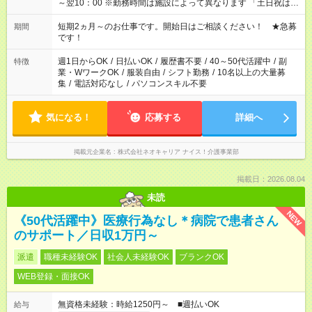
～翌10：00 ※勤務時間は施設によって異なります 「土日祝は休
みたい」 「しっかり稼ぎたい」 「もう少し遅い時間から始めた
い」など ご希望にあったお仕事をご案内いたします。 ※未経験
短期2ヵ月～のお仕事です。開始日はご相談ください！ ★急募
期間
の方の場合は1～2ヶ月間は日中での仕事を経験いただき、 お
です！
仕事に慣れてからの夜勤になります。 ★家庭の都合でお休みが
必要な場合も遠慮なくご相談ください。
週1日からOK
/
日払いOK
/
履歴書不要
/
40～50代活躍中
/
副
特徴
業・WワークOK
/
服装自由
/
シフト勤務
/
10名以上の大量募
集
/
電話対応なし
/
パソコンスキル不要
気になる！
応募する
詳細へ
掲載元企業名
株式会社ネオキャリア ナイス！介護事業部
掲載日：2026.08.04
未読
NEW
《50代活躍中》医療行為なし＊病院で患者さん
のサポート／日収1万円～
派遣
職種未経験OK
社会人未経験OK
ブランクOK
WEB登録・面接OK
無資格未経験：時給1250円～ ■週払いOK
給与