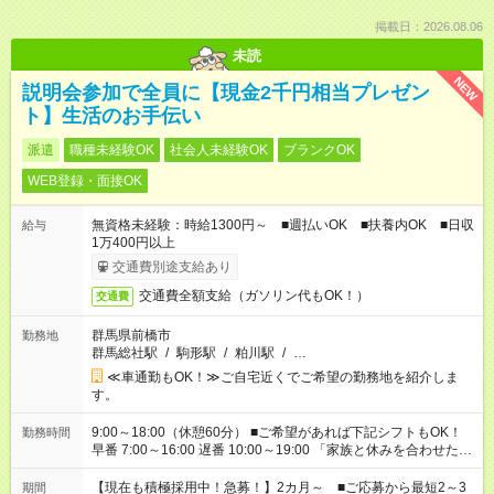
掲載日：2026.08.06
未読
NEW
説明会参加で全員に【現金2千円相当プレゼン
ト】生活のお手伝い
派遣
職種未経験OK
社会人未経験OK
ブランクOK
WEB登録・面接OK
無資格未経験：時給1300円～ ■週払いOK ■扶養内OK ■日収
給与
1万400円以上
交通費別途支給あり
交通費全額支給（ガソリン代もOK！）
交通費
群馬県前橋市
勤務地
群馬総社駅
/
駒形駅
/
粕川駅
/
…
≪車通勤もOK！≫ご自宅近くでご希望の勤務地を紹介しま
す。
9:00～18:00（休憩60分） ■ご希望があれば下記シフトもOK！
勤務時間
早番 7:00～16:00 遅番 10:00～19:00 「家族と休みを合わせた
い」 「余裕を持って夕飯の準備がしたい」 「できれば残業はし
たくない」 など、ご希望を教えてくださいね。 ※Wワーク希望
【現在も積極採用中！急募！】2カ月～ ■ご応募から最短2～3
期間