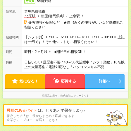
全額支給
交通費
群馬県前橋市
勤務地
北原駅
/
新屋(群馬県)駅
/
上泉駅
/
…
介護施設や病院など ★自宅近くの施設がいいなど勤務地ご
相談ください
【シフト例】 07:00～16:00 09:00～18:00 17:00～09:00 ※ 上記
勤務時間
は一例です！その他シフトもご相談ください！
即日～2ヶ月以上 ■開始日の相談OK！
期間
日払いOK
/
履歴書不要
/
40～50代活躍中
/
シフト勤務
/
10名以
特徴
上の大量募集
/
電話対応なし
/
パソコンスキル不要
気になる！
応募する
詳細へ
掲載元企業名
株式会社ニッソーネット
興味のあるバイト
は、とりあえず保存しよう♪
保存した求人は、後からまとめて応募できるよ。
企業からアプローチが届くことも！