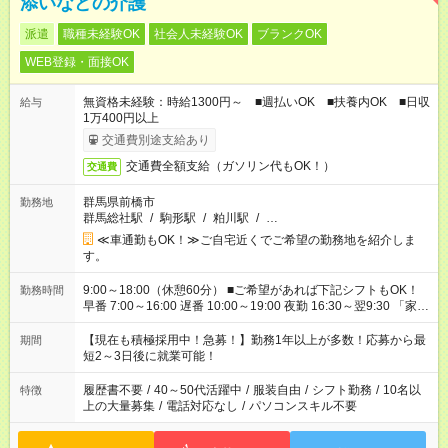
添いなどの介護
派遣
職種未経験OK
社会人未経験OK
ブランクOK
WEB登録・面接OK
無資格未経験：時給1300円～ ■週払いOK ■扶養内OK ■日収
給与
1万400円以上
交通費別途支給あり
交通費全額支給（ガソリン代もOK！）
交通費
群馬県前橋市
勤務地
群馬総社駅
/
駒形駅
/
粕川駅
/
…
≪車通勤もOK！≫ご自宅近くでご希望の勤務地を紹介しま
す。
9:00～18:00（休憩60分） ■ご希望があれば下記シフトもOK！
勤務時間
早番 7:00～16:00 遅番 10:00～19:00 夜勤 16:30～翌9:30 「家族
と休みを合わせたい」 「余裕を持って夕飯の準備がしたい」
「できれば残業はしたくない」 など、ご希望を教えてください
【現在も積極採用中！急募！】勤務1年以上が多数！応募から最
期間
ね。 ※Wワーク希望の方へ 今ご覧のお仕事で希望する勤務時間
短2～3日後に就業可能！
と、もう1つのお仕事の勤務時間。 合計で週40時間を超える場
合は応募できません。
履歴書不要
/
40～50代活躍中
/
服装自由
/
シフト勤務
/
10名以
特徴
上の大量募集
/
電話対応なし
/
パソコンスキル不要