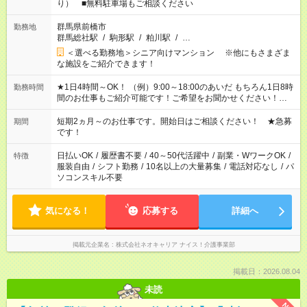
り） ■無料駐車場もご相談ください
群馬県前橋市
勤務地
群馬総社駅
/
駒形駅
/
粕川駅
/
…
＜選べる勤務地＞シニア向けマンション ※他にもさまざま
な施設をご紹介できます！
★1日4時間～OK！ （例）9:00～18:00のあいだ もちろん1日8時
勤務時間
間のお仕事もご紹介可能です！ご希望をお聞かせください！★家
庭の都合でお休みが必要な場合も遠慮なくご相談ください。 ※
週最低15時間以上の勤務が必要です
短期2ヵ月～のお仕事です。開始日はご相談ください！ ★急募
期間
です！
日払いOK
/
履歴書不要
/
40～50代活躍中
/
副業・WワークOK
/
特徴
服装自由
/
シフト勤務
/
10名以上の大量募集
/
電話対応なし
/
パ
ソコンスキル不要
気になる！
応募する
詳細へ
掲載元企業名
株式会社ネオキャリア ナイス！介護事業部
掲載日：2026.08.04
未読