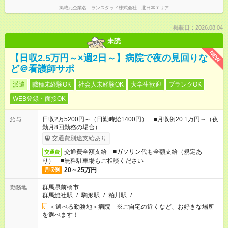
掲載元企業名
ランスタッド株式会社 北日本エリア
掲載日：2026.08.04
未読
NEW
【日収2.5万円～×週2日～】病院で夜の見回りな
ど＠看護師サポ
派遣
職種未経験OK
社会人未経験OK
大学生歓迎
ブランクOK
WEB登録・面接OK
日収2万5200円～（日勤時給1400円） ■月収例20.1万円～（夜
給与
勤月8回勤務の場合）
交通費別途支給あり
交通費全額支給 ■ガソリン代も全額支給（規定あ
交通費
り） ■無料駐車場もご相談ください
20～25万円
月収例
群馬県前橋市
勤務地
群馬総社駅
/
駒形駅
/
粕川駅
/
…
＜選べる勤務地＞病院 ※ご自宅の近くなど、お好きな場所
を選べます！