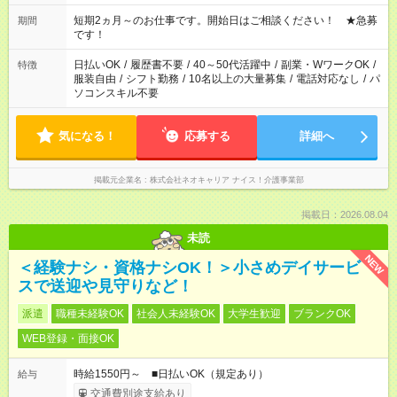
庭の都合でお休みが必要な場合も遠慮なくご相談ください。 ※
週最低15時間以上の勤務が必要です
短期2ヵ月～のお仕事です。開始日はご相談ください！ ★急募
期間
です！
日払いOK
/
履歴書不要
/
40～50代活躍中
/
副業・WワークOK
/
特徴
服装自由
/
シフト勤務
/
10名以上の大量募集
/
電話対応なし
/
パ
ソコンスキル不要
気になる！
応募する
詳細へ
掲載元企業名
株式会社ネオキャリア ナイス！介護事業部
掲載日：2026.08.04
未読
NEW
＜経験ナシ・資格ナシOK！＞小さめデイサービ
スで送迎や見守りなど！
派遣
職種未経験OK
社会人未経験OK
大学生歓迎
ブランクOK
WEB登録・面接OK
時給1550円～ ■日払いOK（規定あり）
給与
交通費別途支給あり