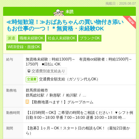
掲載日：2026.08.07
未読
NEW
≪時短歓迎！≫おばあちゃんの買い物付き添い
もお仕事の一つ！＊無資格・未経験OK
派遣
職種未経験OK
社会人未経験OK
ブランクOK
WEB登録・面接OK
無資格未経験：時給1300円～ 有資格or経験者：時給1500円～
給与
1750円 ■日払いOK
交通費別途支給あり
交通費全額支給（ガソリン代もOK）
交通費
群馬県前橋市
勤務地
群馬総社駅
/
駒形駅
/
粕川駅
/
…
【勤務地選べます！】グループホーム
【1日5時間～OK】ご希望の時間をご相談ください！ ▼シフト例
勤務時間
日勤 9:00～18:00 早番 7:00～16:00 遅番 10:00～19:00 時
短 10:00～15:00 上記はあくまで一例です。 「夕方までには帰宅
しておきたい」 「朝はゆっくりのスタートがいい」 「お昼の時
【急募】1ヶ月～OK！スタート日の相談もOK！（最短2日後か
期間
間を有効に使いたい」 など、ご希望があれば教えてください
ら）
ね。