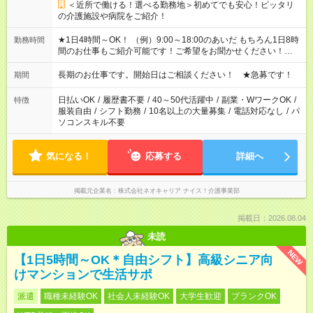
＜近所で働ける！選べる勤務地＞初めてでも安心！ピッタリ
の介護施設や病院をご紹介！
★1日4時間～OK！ （例）9:00～18:00のあいだ もちろん1日8時
勤務時間
間のお仕事もご紹介可能です！ご希望をお聞かせください！★家
庭の都合でお休みが必要な場合も遠慮なくご相談ください。 ※
週最低15時間以上の勤務が必要です
長期のお仕事です。開始日はご相談ください！ ★急募です！
期間
日払いOK
/
履歴書不要
/
40～50代活躍中
/
副業・WワークOK
/
特徴
服装自由
/
シフト勤務
/
10名以上の大量募集
/
電話対応なし
/
パ
ソコンスキル不要
気になる！
応募する
詳細へ
掲載元企業名
株式会社ネオキャリア ナイス！介護事業部
掲載日：2026.08.04
未読
NEW
【1日5時間～OK＊自由シフト】高級シニア向
けマンションで生活サポ
派遣
職種未経験OK
社会人未経験OK
大学生歓迎
ブランクOK