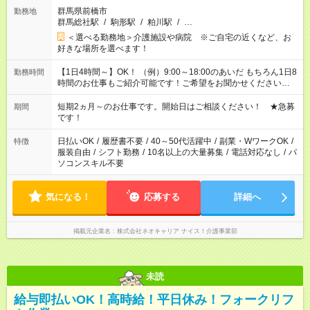
群馬県前橋市
勤務地
群馬総社駅
/
駒形駅
/
粕川駅
/
…
＜選べる勤務地＞介護施設や病院 ※ご自宅の近くなど、お
好きな場所を選べます！
【1日4時間～】OK！ （例）9:00～18:00のあいだ もちろん1日8
勤務時間
時間のお仕事もご紹介可能です！ご希望をお聞かせください！
その他の時間帯もあなたのライフスタイルに合わせて お選びい
ただけます！ 【シフト固定もOK】★家庭の都合でお休みが必要
短期2ヵ月～のお仕事です。開始日はご相談ください！ ★急募
期間
な場合も遠慮なくご相談ください。 ※週最低15時間以上の勤務
です！
が必要です
日払いOK
/
履歴書不要
/
40～50代活躍中
/
副業・WワークOK
/
特徴
服装自由
/
シフト勤務
/
10名以上の大量募集
/
電話対応なし
/
パ
ソコンスキル不要
気になる！
応募する
詳細へ
掲載元企業名
株式会社ネオキャリア ナイス！介護事業部
未読
給与即払いOK！高時給！平日休み！フォークリフ