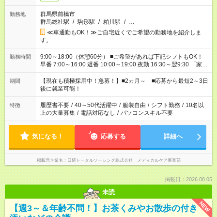
群馬県前橋市
勤務地
群馬総社駅
/
駒形駅
/
粕川駅
/
…
≪車通勤もOK！≫ご自宅近くでご希望の勤務地を紹介しま
す。
9:00～18:00（休憩60分） ■ご希望があれば下記シフトもOK！
勤務時間
早番 7:00～16:00 遅番 10:00～19:00 夜勤 16:30～翌9:30 「家族
と休みを合わせたい」 「余裕を持って夕飯の準備がしたい」
「できれば残業はしたくない」 など、ご希望を教えてください
【現在も積極採用中！急募！】■2カ月～ ■応募から最短2～3日
期間
ね。 ※Wワーク希望の方へ 今ご覧のお仕事で希望する勤務時間
後に就業可能！
と、もう1つのお仕事の勤務時間。 合計で週40時間を超える場
合は応募できません。
履歴書不要
/
40～50代活躍中
/
服装自由
/
シフト勤務
/
10名以
特徴
上の大量募集
/
電話対応なし
/
パソコンスキル不要
気になる！
応募する
詳細へ
掲載元企業名
日研トータルソーシング株式会社 メディカルケア事業部
掲載日：2026.08.05
未読
NEW
【週3～＆年齢不問！】お茶くみやお散歩の付き