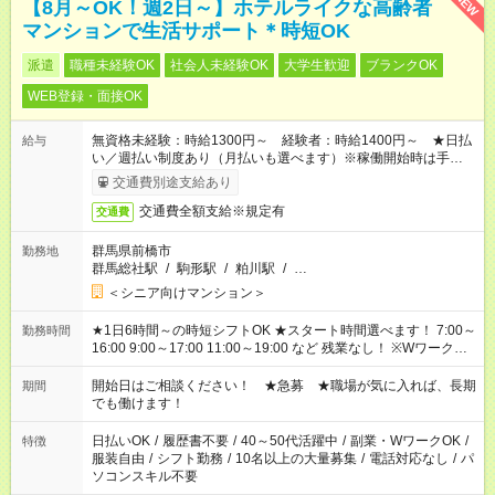
NEW
【8月～OK！週2日～】ホテルライクな高齢者
マンションで生活サポート＊時短OK
派遣
職種未経験OK
社会人未経験OK
大学生歓迎
ブランクOK
WEB登録・面接OK
無資格未経験：時給1300円～ 経験者：時給1400円～ ★日払
給与
い／週払い制度あり（月払いも選べます）※稼働開始時は手続き
完了次第のお支払いとなります。
交通費別途支給あり
交通費全額支給※規定有
交通費
群馬県前橋市
勤務地
群馬総社駅
/
駒形駅
/
粕川駅
/
…
＜シニア向けマンション＞
★1日6時間～の時短シフトOK ★スタート時間選べます！ 7:00～
勤務時間
16:00 9:00～17:00 11:00～19:00 など 残業なし！ ※Wワークの
場合、他のお仕事と合わせ週40時間超の就業はご案内できませ
ん ※法令に基づき、週20時間以上勤務は社会保険への加入対象
開始日はご相談ください！ ★急募 ★職場が気に入れば、長期
期間
となります ※労働者派遣法（日雇い派遣の原則禁止）により、
でも働けます！
短時間・短期間の就業はご案内が難しい場合があります
日払いOK
/
履歴書不要
/
40～50代活躍中
/
副業・WワークOK
/
特徴
服装自由
/
シフト勤務
/
10名以上の大量募集
/
電話対応なし
/
パ
ソコンスキル不要