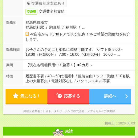
交通費別途支給あり
交通費全額支給
交通費
群馬県前橋市
勤務地
群馬総社駅
/
駒形駅
/
粕川駅
/
…
≪自宅からドアtoドアで30分以内！≫ご希望の勤務地を紹介
します。
お子さんの予定にも柔軟に調整可能です。 シフト例 9:00～
勤務時間
18:00（休憩60分） 7:00～16:00（休憩60分） 10:00～
19:00（休憩60分） ※Wワーク希望の方へ 今ご覧のお仕事で希
望する勤務時間と、もう1つのお仕事の勤務時間の合計が 週40
【現在も積極採用中！急募！】■2カ月～
期間
時間を超えなければOKです。
履歴書不要
/
40～50代活躍中
/
服装自由
/
シフト勤務
/
10名以
特徴
上の大量募集
/
電話対応なし
/
パソコンスキル不要
気になる！
応募する
詳細へ
掲載元企業名
日研トータルソーシング株式会社 メディカルケア事業部
掲載日：2026.08.03
未読