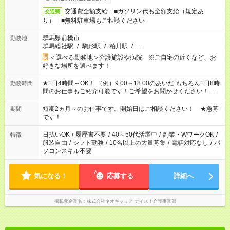
交通費全額支給 ■ガソリン代も全額支給（規定あ
交通費
り） ■無料駐車場もご相談ください
群馬県前橋市
勤務地
群馬総社駅
/
駒形駅
/
粕川駅
/
…
＜選べる勤務地＞介護施設や病院 ※ご自宅の近くなど、お
好きな場所を選べます！
★1日4時間～OK！ （例）9:00～18:00のあいだ もちろん1日8時
勤務時間
間のお仕事もご紹介可能です！ご希望をお聞かせください！ ★
家庭の都合でお休みが必要な場合も遠慮なくご相談ください。
※週最低15時間以上の勤務が必要です
短期2ヵ月～のお仕事です。開始日はご相談ください！ ★急募
期間
です！
日払いOK
/
履歴書不要
/
40～50代活躍中
/
副業・WワークOK
/
特徴
服装自由
/
シフト勤務
/
10名以上の大量募集
/
電話対応なし
/
パ
ソコンスキル不要
気になる！
応募する
詳細へ
掲載元企業名
株式会社ネオキャリア ナイス！介護事業部