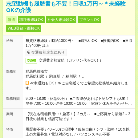
志望動機も履歴書も不要！日収1万円～＊未経験
OKの介護
派遣
職種未経験OK
社会人未経験OK
ブランクOK
WEB登録・面接OK
無資格未経験：時給1300円～ ■週払いOK ■扶養内OK ■日収
給与
1万400円以上
交通費別途支給あり
交通費全額支給（ガソリン代もOK！）
交通費
群馬県前橋市
勤務地
群馬総社駅
/
駒形駅
/
粕川駅
/
…
≪車通勤もOK！≫ご自宅近くでご希望の勤務地を紹介しま
す。
9:00～18:00（休憩60分） ■ご希望があれば下記シフトもOK！
勤務時間
早番 7:00～16:00 遅番 10:00～19:00 「家族と休みを合わせた
い」 「余裕を持って夕飯の準備がしたい」 「できれば残業はし
たくない」 など、ご希望を教えてくださいね。 ※Wワーク希望
【現在も積極採用中！急募！】2カ月～ ■ご応募から最短2～3
期間
の方へ 今ご覧のお仕事で希望する勤務時間と、もう1つのお仕事
日後の就業も相談可能です！
の勤務時間。 合計で週40時間を超える場合は応募できません。
履歴書不要
/
40～50代活躍中
/
服装自由
/
シフト勤務
/
10名以
特徴
上の大量募集
/
電話対応なし
/
パソコンスキル不要