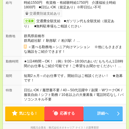
時給1550円 有資格・有経験時給1750円 介護福祉士時給
給与
1800円 ■日払いOK（規定あり）※即日払い不可
交通費別途支給あり
交通費全額支給 ■ガソリン代も全額支給（規定あ
交通費
り） ■無料駐車場もご相談ください
群馬県前橋市
勤務地
群馬総社駅
/
駒形駅
/
粕川駅
/
…
＜選べる勤務地＞シニア向けマンション ※他にもさまざま
な施設をご紹介できます！
★1日4時間～OK！ （例）9:00～18:00のあいだ もちろん1日8時
勤務時間
間のお仕事もご紹介可能です！ご希望をお聞かせください！ ★
家庭の都合でお休みが必要な場合も遠慮なくご相談ください。
※週最低15時間以上の勤務が必要です
短期2ヵ月～のお仕事です。開始日はご相談ください！ ★急募
期間
です！
日払いOK
/
履歴書不要
/
40～50代活躍中
/
副業・WワークOK
/
特徴
服装自由
/
シフト勤務
/
10名以上の大量募集
/
電話対応なし
/
パ
ソコンスキル不要
気になる！
応募する
詳細へ
掲載元企業名
株式会社ネオキャリア ナイス！介護事業部