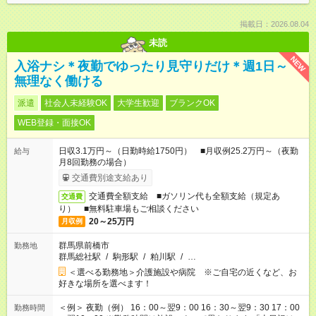
掲載日：2026.08.04
未読
NEW
入浴ナシ＊夜勤でゆったり見守りだけ＊週1日～
無理なく働ける
派遣
社会人未経験OK
大学生歓迎
ブランクOK
WEB登録・面接OK
日収3.1万円～（日勤時給1750円） ■月収例25.2万円～（夜勤
給与
月8回勤務の場合）
交通費別途支給あり
交通費全額支給 ■ガソリン代も全額支給（規定あ
交通費
り） ■無料駐車場もご相談ください
20～25万円
月収例
群馬県前橋市
勤務地
群馬総社駅
/
駒形駅
/
粕川駅
/
…
＜選べる勤務地＞介護施設や病院 ※ご自宅の近くなど、お
好きな場所を選べます！
＜例＞ 夜勤（例） 16：00～翌9：00 16：30～翌9：30 17：00
勤務時間