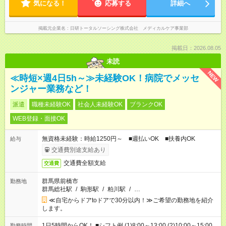
気になる！
応募する
詳細へ
掲載元企業名
日研トータルソーシング株式会社 メディカルケア事業部
掲載日：2026.08.05
未読
NEW
≪時短×週4日5h～≫未経験OK！病院でメッセ
ンジャー業務など！
派遣
職種未経験OK
社会人未経験OK
ブランクOK
WEB登録・面接OK
無資格未経験：時給1250円～ ■週払いOK ■扶養内OK
給与
交通費別途支給あり
交通費全額支給
交通費
群馬県前橋市
勤務地
群馬総社駅
/
駒形駅
/
粕川駅
/
…
≪自宅からドアtoドアで30分以内！≫ご希望の勤務地を紹介
します。
1日5時間からOK！ ■シフト例 (1)8:00～13:00 (2)10:00～15:00
勤務時間