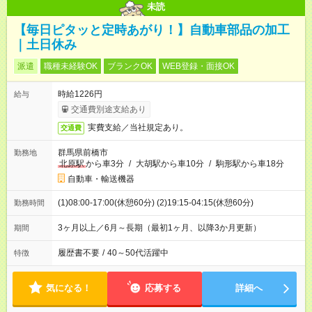
未読
【毎日ピタッと定時あがり！】自動車部品の加工
｜土日休み
派遣
職種未経験OK
ブランクOK
WEB登録・面接OK
時給1226円
給与
交通費別途支給あり
実費支給／当社規定あり。
交通費
群馬県前橋市
勤務地
北原駅
から車3分
/
大胡駅から車10分
/
駒形駅から車18分
自動車・輸送機器
(1)08:00-17:00(休憩60分) (2)19:15-04:15(休憩60分)
勤務時間
3ヶ月以上／6月～長期（最初1ヶ月、以降3か月更新）
期間
履歴書不要
/
40～50代活躍中
特徴
気になる！
応募する
詳細へ