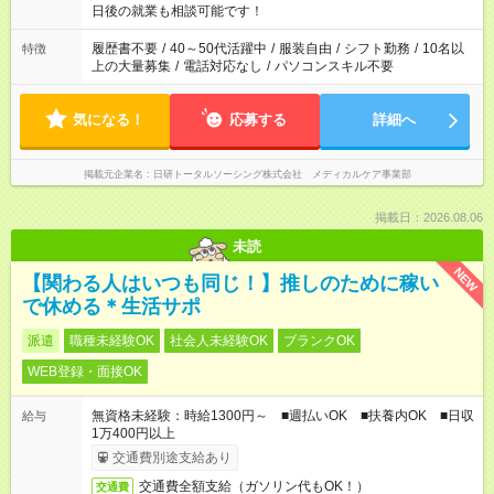
の方へ 今ご覧のお仕事で希望する勤務時間と、もう1つのお仕事
日後の就業も相談可能です！
の勤務時間。 合計で週40時間を超える場合は応募できません。
履歴書不要
/
40～50代活躍中
/
服装自由
/
シフト勤務
/
10名以
特徴
上の大量募集
/
電話対応なし
/
パソコンスキル不要
気になる！
応募する
詳細へ
掲載元企業名
日研トータルソーシング株式会社 メディカルケア事業部
掲載日：2026.08.06
未読
NEW
【関わる人はいつも同じ！】推しのために稼い
で休める＊生活サポ
派遣
職種未経験OK
社会人未経験OK
ブランクOK
WEB登録・面接OK
無資格未経験：時給1300円～ ■週払いOK ■扶養内OK ■日収
給与
1万400円以上
交通費別途支給あり
交通費全額支給（ガソリン代もOK！）
交通費