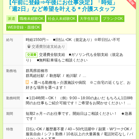
NEW
【午前に登録⇒午後にお仕事決定】「時短」
「週2日」など希望を叶える＊介護スタッフ
派遣
職種未経験OK
社会人未経験OK
大学生歓迎
ブランクOK
WEB登録・面接OK
時給1550円～ ■日払いOK（規定あり）※即日払い不可
給与
交通費別途支給あり
交通費全額支給 ■ガソリン代も全額支給（規定あ
交通費
り） ■無料駐車場もご相談ください
群馬県前橋市
勤務地
群馬総社駅
/
駒形駅
/
粕川駅
/
…
＜選べる勤務地＞介護施設や病院 ※ご自宅の近くなど、お
好きな場所を選べます！
★1日4時間～OK！ （例）9:00～18:00のあいだ もちろん1日8時
勤務時間
間のお仕事もご紹介可能です！ご希望をお聞かせください！ ※
週最低15時間以上の勤務が必要です
短期2ヵ月～のお仕事です。開始日はご相談ください！ ★急募
期間
です！
日払いOK
/
履歴書不要
/
40～50代活躍中
/
副業・WワークOK
/
特徴
服装自由
/
シフト勤務
/
10名以上の大量募集
/
電話対応なし
/
パ