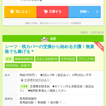
ソコンスキル不要
気になる！
応募する
詳細へ
掲載元企業名
株式会社ネオキャリア ナイス！介護事業部
掲載日：2026.08.04
未読
NEW
シーツ・枕カバーの交換から始める介護！無資
格でも稼げる＊
派遣
職種未経験OK
社会人未経験OK
大学生歓迎
ブランクOK
WEB登録・面接OK
時給1550円～ ■日払いOK（規定あり）※即日払い不可
給与
交通費別途支給あり
交通費全額支給 ■ガソリン代も全額支給（規定あ
交通費
り） ■無料駐車場もご相談ください
群馬県前橋市
勤務地
群馬総社駅
/
駒形駅
/
粕川駅
/
…