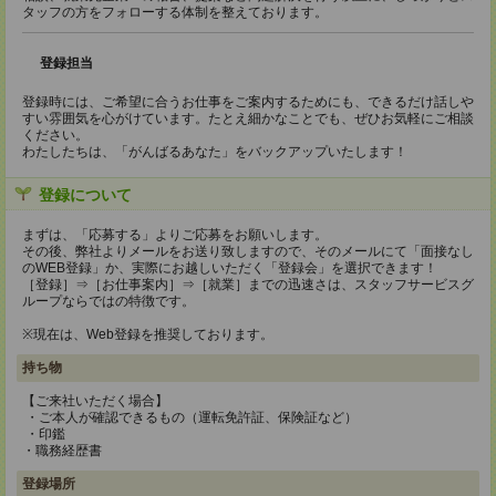
タッフの方をフォローする体制を整えております。
登録担当
登録時には、ご希望に合うお仕事をご案内するためにも、できるだけ話しや
すい雰囲気を心がけています。たとえ細かなことでも、ぜひお気軽にご相談
ください。
わたしたちは、「がんばるあなた」をバックアップいたします！
登録について
まずは、「応募する」よりご応募をお願いします。
その後、弊社よりメールをお送り致しますので、そのメールにて「面接なし
のWEB登録」か、実際にお越しいただく「登録会」を選択できます！
［登録］⇒［お仕事案内］⇒［就業］までの迅速さは、スタッフサービスグ
ループならではの特徴です。
※現在は、Web登録を推奨しております。
持ち物
【ご来社いただく場合】
・ご本人が確認できるもの（運転免許証、保険証など）
・印鑑
・職務経歴書
登録場所