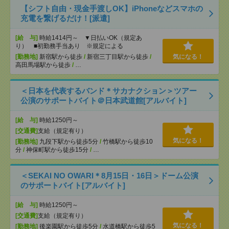
【シフト自由・現金手渡しOK】iPhoneなどスマホの
充電を繋げるだけ！[派遣]
[給 与]
時給1414円～ ▼日払いOK（規定あ
り） ■初勤務手当あり ※規定による
[勤務地]
新宿駅から徒歩
/
新宿三丁目駅から徒歩
/
気になる！
高田馬場駅から徒歩
/
…
＜日本を代表するバンド＊サカナクション＞ツアー
公演のサポートバイト＠日本武道館[アルバイト]
[給 与]
時給1250円～
[交通費]
支給（規定有り）
気になる！
[勤務地]
九段下駅から徒歩5分
/
竹橋駅から徒歩10
分
/
神保町駅から徒歩15分
/
…
＜SEKAI NO OWARI＊8月15日・16日＞ドーム公演
のサポートバイト[アルバイト]
[給 与]
時給1250円～
[交通費]
支給（規定有り）
気になる！
[勤務地]
後楽園駅から徒歩5分
/
水道橋駅から徒歩5