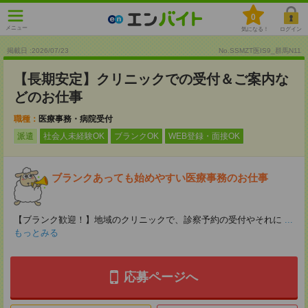
0
メニュー
気になる！
ログイン
掲載日 :2026
/
07
/
23
No.SSMZT医IS9_群馬N11
【長期安定】クリニックでの受付＆ご案内な
どのお仕事
職種：
医療事務・病院受付
派遣
社会人未経験OK
ブランクOK
WEB登録・面接OK
ブランクあっても始めやすい医療事務のお仕事
【ブランク歓迎！】地域のクリニックで、診察予約の受付やそれに
...
もっとみる
応募ページへ