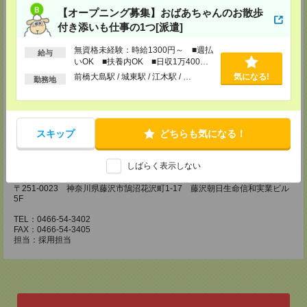
FAX：042-728-3025
【オープニング募集】おばあちゃんのお散歩
担当：採用担当
付き添いも仕事の1つ[派遣]
川崎医療オフィス・横浜医療オフィス
〒210-0007 神奈川県川崎市川崎区駅前本町3-1 NMF川崎東口ビル7F
無資格未経験：時給1300円～ ■週払
給与
TEL：044-233-3501
いOK ■扶養内OK ■日収1万400円
FAX：044-233-4305
以上
前橋大島駅 / 城東駅 / 江木駅 / …
気になる!
担当：採用担当者
勤務地
横浜介護オフィス
〒221-0835 神奈川県横浜市神奈川区鶴屋町2-23-2 TSプラザビルディング
5F
スキップ
どちらも気になる！
TEL：045-320-1901
FAX：044-233-4305
担当：採用担当者
しばらく表示しない
神奈川医療オフィス
〒251-0023 神奈川県藤沢市鵠沼花沢町1-17 藤沢朝日生命信和実業ビル
5F
TEL：0466-54-3402
FAX：0466-54-3405
担当：採用担当