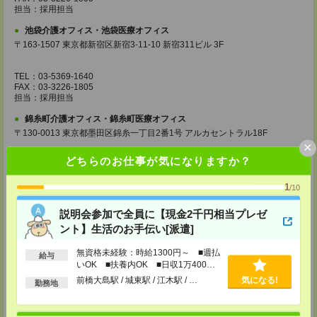
担当：採用担当
池袋介護オフィス・池袋医療オフィス
〒163-1507 東京都新宿区新宿3-11-10 新宿311ビル 3F
TEL：03-5369-1640
FAX：03-3226-1805
担当：採用担当
錦糸町介護オフィス・錦糸町医療オフィス
〒130-0013 東京都墨田区錦糸一丁目2番1号 アルカセントラル18F
×
TEL：03-5637-1151
どちらのお仕事が気になりますか？
FAX：03-5637-1388
担当：採用担当
1
/10
西東京医療オフィス
〒180-0004 東京都武蔵野市吉祥寺本町1丁目14番5号 吉祥寺本町ビル5F
説明会参加で全員に【現金2千円相当プレゼ
ント】生活のお手伝い[派遣]
TEL：0422-23-0901
FAX：0422-23-0905
無資格未経験：時給1300円～ ■週払
担当：採用担当
給与
いOK ■扶養内OK ■日収1万400円
町田介護オフィス
以上
前橋大島駅 / 城東駅 / 江木駅 / …
気になる!
勤務地
〒194-0022 東京都町田市森野1丁目36番14号 ビオレ町田ビル3F
TEL：042-728-3021