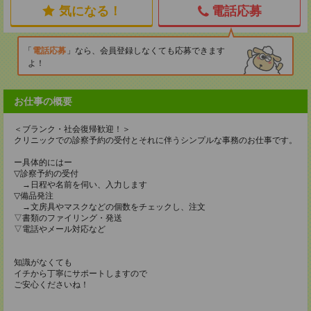
気になる！
電話応募
電話応募
なら、会員登録しなくても応募できます
よ！
お仕事の概要
＜ブランク・社会復帰歓迎！＞
クリニックでの診察予約の受付とそれに伴うシンプルな事務のお仕事です。
ー具体的にはー
▽診察予約の受付
→日程や名前を伺い、入力します
▽備品発注
→文房具やマスクなどの個数をチェックし、注文
▽書類のファイリング・発送
▽電話やメール対応など
知識がなくても
イチから丁寧にサポートしますので
ご安心くださいね！