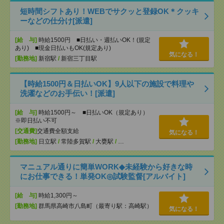
短時間シフトあり！WEBでサクッと登録OK＊クッキ
ーなどの仕分け[派遣]
[給 与]
時給1500円 ■日払い・週払いOK！(規定
あり) ■現金日払いもOK(規定あり)
気になる！
[勤務地]
新宿駅
/
新宿三丁目駅
【時給1500円＆日払いOK】9人以下の施設で料理や
洗濯などのお手伝い！[派遣]
[給 与]
時給1500円～ ■日払いOK（規定あり）
※即日払い不可
[交通費]
交通費全額支給
気になる！
[勤務地]
日立駅
/
常陸多賀駅
/
大甕駅
/
…
マニュアル通りに簡単WORK◆未経験から好きな時
にお仕事できる！単発OK◎試験監督[アルバイト]
[給 与]
時給1,300円～
[勤務地]
群馬県高崎市八島町（最寄り駅：高崎駅）
気になる！