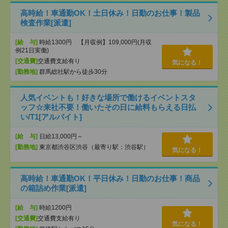
高時給！車通勤OK！土日休み！日勤のお仕事！製品
検査作業[派遣]
[給 与]
時給1300円 【月収例】109,000円(月収
例21日実働)
[交通費]
交通費支給有り
気になる！
[勤務地]
群馬総社駅から徒歩30分
人気イベントも！好きな場所で働けるイベントスタ
ッフ☆来社不要！働いたその日に給料もらえる日払
い/T1[アルバイト]
[給 与]
日給13,000円～
[勤務地]
東京都渋谷区渋谷（最寄り駅：渋谷駅）
気になる！
高時給！車通勤OK！平日休み！日勤のお仕事！商品
の箱詰め作業[派遣]
[給 与]
時給1200円
[交通費]
交通費支給有り
気になる！