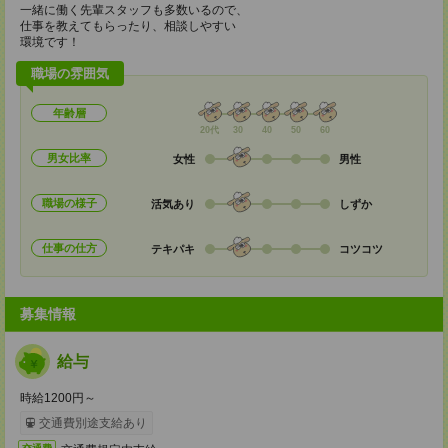
一緒に働く先輩スタッフも多数いるので、
仕事を教えてもらったり、相談しやすい
環境です！
職場の雰囲気
年齢層
20代
30
40
50
60
男女比率
女性
男性
職場の様子
活気あり
しずか
仕事の仕方
テキパキ
コツコツ
募集情報
給与
時給1200円～
交通費別途支給あり