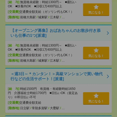
[給 与]
無資格未経験：時給1300円～ ■週払い
OK ■扶養内OK ■日収1万400円以上
[交通費]
交通費全額支給（ガソリン代もOK！）
気になる！
[勤務地]
前橋大島駅
/
城東駅
/
江木駅
/
…
【オープニング募集】おばあちゃんのお散歩付き添
いも仕事の1つ[派遣]
[給 与]
無資格未経験：時給1300円～ ■週払い
OK ■扶養内OK ■日収1万400円以上
[交通費]
交通費全額支給（ガソリン代もOK！）
気になる！
[勤務地]
前橋大島駅
/
城東駅
/
江木駅
/
…
＜週3日～＊カンタン！＞高級マンションで買い物代
行などの生活サポート！[派遣]
[給 与]
時給1500円 有資格・有経験時給1650
円 介護福祉士時給1700円 ■日払いOK（規定あ
り）※即日払い不可
気になる！
[交通費]
交通費全額支給
[勤務地]
日立駅
/
常陸多賀駅
/
大甕駅
/
…