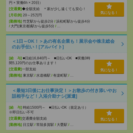
円 × 実働6h × 20日）
[交通費]
◆全額支給 ＊家が少し遠くても安心！
気になる！
[月収例]
20～25万円
[勤務地]
竹芝駅から徒歩2分
/
浜松町駅から徒歩4分
/
大門(東京都)駅から徒歩5分
/
…
＜1日～OK！＞あの有名企業も！展示会や株主総会
のお手伝い！[アルバイト]
[給 与]
■日給16,840円～ ■日払いOK ■実働3時
間5,120円のお仕事あります！
[交通費]
一部支給
気になる！
[勤務地]
東京駅
/
水道橋駅
/
有楽町駅
/
…
＜最短3日後にお仕事決定！＞お散歩の付き添いやお
話相手など！入浴介助ナシ[派遣]
[給 与]
時給1500円～ ■日払いOK（規定あり）
※即日払い不可
[交通費]
交通費全額支給
気になる！
[勤務地]
日立駅
/
常陸多賀駅
/
大甕駅
/
…