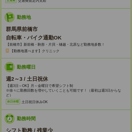
交通費規定内支給
交通費
勤務地
群馬県前橋市
自転車・バイク通勤OK
【前橋市】新前橋・駒形・片貝・樋越・北原など勤務地多数！
【勤務地選べます】クリニック
勤務曜日
週2～3 / 土日祝休
【週3日～OK】月～金曜日で希望シフト制
※徐々に勤務回数を増やしていくことも可能です！（最初は週3日からな
ど）
土日祝日休みOK
休日休暇
勤務時間
シフト勤務 / 残業少