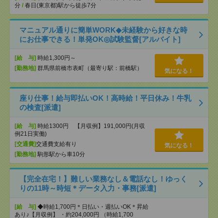
分
/
春日(東京都)駅から徒歩7分
マニュアル通りに簡単WORK◆未経験から好きな時
にお仕事できる！単発OK◎試験監督[アルバイト]
[給 与]
時給1,300円～
[勤務地]
群馬県前橋市表町（最寄り駅：前橋駅）
気になる！
座り仕事！給与即払いOK！高時給！平日休み！牛乳
の検査[派遣]
[給 与]
時給1300円 【月収例】191,000円(月収
例21日実働)
[交通費]
交通費支給有り
気になる！
[勤務地]
駒形駅から車10分
【完全在宅！】難しい業務なし＆電話なし！ゆっく
りの11時～時短＊データ入力・事務[派遣]
[給 与]
◆時給1,700円＊日払い・週払いOK＊昇給
あり♪【月収例】 ・約204,000円 （時給1,700