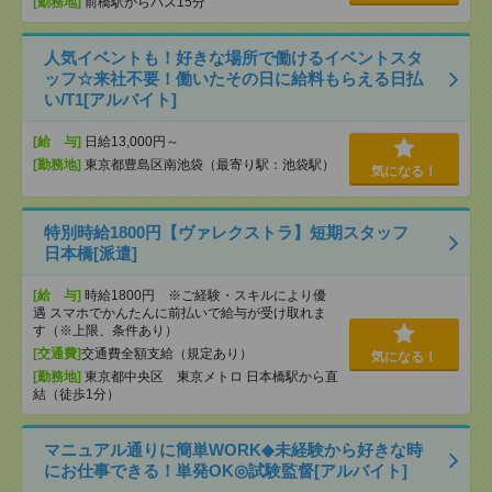
[勤務地]
前橋駅からバス15分
人気イベントも！好きな場所で働けるイベントスタ
ッフ☆来社不要！働いたその日に給料もらえる日払
い/T1[アルバイト]
[給 与]
日給13,000円～
[勤務地]
東京都豊島区南池袋（最寄り駅：池袋駅）
気になる！
特別時給1800円【ヴァレクストラ】短期スタッフ
日本橋[派遣]
[給 与]
時給1800円 ※ご経験・スキルにより優
遇 スマホでかんたんに前払いで給与が受け取れま
す（※上限、条件あり）
[交通費]
交通費全額支給（規定あり）
気になる！
[勤務地]
東京都中央区 東京メトロ 日本橋駅から直
結（徒歩1分）
マニュアル通りに簡単WORK◆未経験から好きな時
にお仕事できる！単発OK◎試験監督[アルバイト]