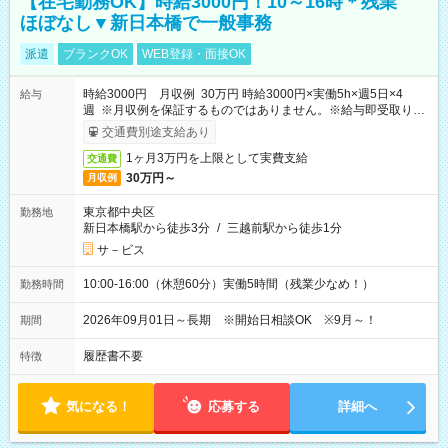
【在宅勤務OK】時給3000円！10～16時＊残業
ほぼなし▼新日本橋で一般事務
派遣
ブランクOK
WEB登録・面接OK
時給3000円 月収例 30万円 時給3000円×実働5h×週5日×4
給与
週 ※月収例を保証するものではありません。※給与即受取りサ
ービス利用可（利用条件有）
交通費別途支給あり
1ヶ月3万円を上限として実費支給
交通費
30万円～
月収例
東京都中央区
勤務地
新日本橋駅から徒歩3分
/
三越前駅から徒歩1分
サ－ビス
10:00-16:00（休憩60分）実働5時間（残業少なめ！）
勤務時間
2026年09月01日～長期 ※開始日相談OK ※9月～！
期間
履歴書不要
特徴
気になる！
応募する
詳細へ