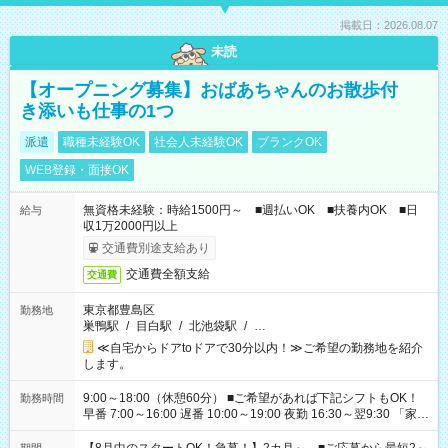
掲載日：2026.08.07
未読
【オープニング募集】おばあちゃんのお散歩付
き添いも仕事の1つ
派遣
職種未経験OK
社会人未経験OK
ブランクOK
WEB登録・面接OK
無資格未経験：時給1500円～ ■週払いOK ■扶養内OK ■日
給与
収1万2000円以上
交通費別途支給あり
交通費全額支給
交通費
東京都豊島区
勤務地
巣鴨駅
/
目白駅
/
北池袋駅
/
…
≪自宅からドアtoドアで30分以内！≫ご希望の勤務地を紹介
します。
9:00～18:00（休憩60分） ■ご希望があれば下記シフトもOK！
勤務時間
早番 7:00～16:00 遅番 10:00～19:00 夜勤 16:30～翌9:30 「家族
と休みを合わせたい」 「余裕を持って夕飯の準備がしたい」
「できれば残業はしたくない」 など、ご希望を教えてください