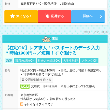
履歴書不要
/
40～50代活躍中
/
服装自由
特徴
気になる！
応募する
詳細へ
掲載日：2026.08.05
未読
【在宅OK】レア求人！パスポートのデータ入力
＊時給1900円～／短期！すぐ働ける
派遣
職種未経験OK
社会人未経験OK
大学生歓迎
ブランクOK
時給1900円～時給2100円 ▼日払い週払い可能！※規定有り
給与
▼1日6時間勤務で日収1万以上！
交通費別途支給あり
交通費一部別途支給 ※お仕事によって変動あり
交通費
東京都渋谷区
勤務地
渋谷駅から徒歩5分
/
神泉駅から徒歩5分
キレイなオフィスです