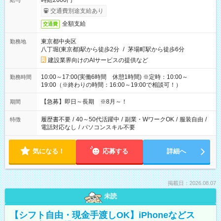
時給2600円
給与
交通費別途支給あり
全額支給
交通費
東京都中央区
勤務地
八丁堀(東京都)駅から徒歩2分
/
茅場町駅から徒歩6分
建設業界向けのAIサービスの提供など
10:00～17:00(実働6時間 休憩1時間) ※定時：10:00～
勤務時間
19:00（※終わりの時間：16:00～19:00で相談可！）
【急募】即日～長期 ※8月～！
期間
履歴書不要
/
40～50代活躍中
/
副業・WワークOK
/
服装自由
/
特徴
電話対応なし
/
パソコンスキル不要
気になる！
応募する
詳細へ
掲載日：2026.08.07
未読
【シフト自由・現金手渡しOK】iPhoneなどス