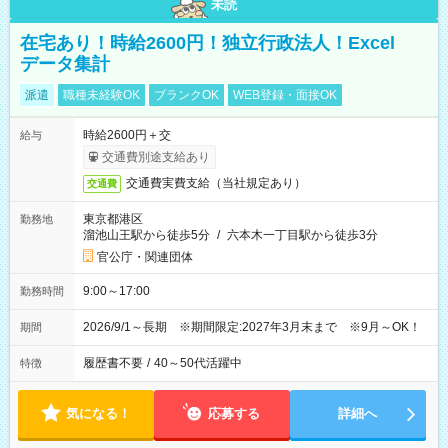
未読
在宅あり！時給2600円！独立行政法人！Excel
データ集計
派遣
職種未経験OK
ブランクOK
WEB登録・面接OK
時給2600円＋交
給与
交通費別途支給あり
交通費実費支給（当社規定あり）
交通費
東京都港区
勤務地
溜池山王駅から徒歩5分
/
六本木一丁目駅から徒歩3分
官公庁・関連団体
9:00～17:00
勤務時間
2026/9/1～長期 ※期間限定:2027年3月末まで ※9月～OK！
期間
履歴書不要
/
40～50代活躍中
特徴
気になる！
応募する
詳細へ