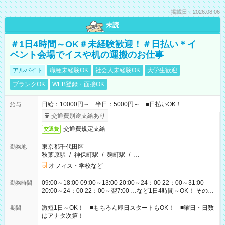
掲載日：2026.08.06
未読
＃1日4時間～OK＃未経験歓迎！＃日払い＊イ
ベント会場でイスや机の運搬のお仕事
アルバイト
職種未経験OK
社会人未経験OK
大学生歓迎
ブランクOK
WEB登録・面接OK
日給：10000円～ 半日：5000円～ ■日払いOK！
給与
交通費別途支給あり
交通費規定支給
交通費
東京都千代田区
勤務地
秋葉原駅
/
神保町駅
/
麹町駅
/
…
オフィス・学校など
09:00～18:00 09:00～13:00 20:00～24：00 22：00～31:00
勤務時間
20:00～24：00 22：00～翌7:00 …など1日4時間～OK！ その他
シフトもございます！ お気軽にご相談ください！
激短1日～OK！ ■もちろん即日スタートもOK！ ■曜日・日数
期間
はアナタ次第！