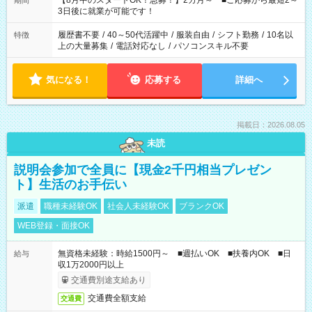
【8月中のスタートOK！急募！】2カ月～ ■ご応募から最短2～
期間
ね。 ※Wワーク希望の方へ 今ご覧のお仕事で希望する勤務時間
3日後に就業が可能です！
と、もう1つのお仕事の勤務時間。 合計で週40時間を超える場
合は応募できません。
履歴書不要
/
40～50代活躍中
/
服装自由
/
シフト勤務
/
10名以
特徴
上の大量募集
/
電話対応なし
/
パソコンスキル不要
気になる！
応募する
詳細へ
掲載日：2026.08.05
未読
説明会参加で全員に【現金2千円相当プレゼン
ト】生活のお手伝い
派遣
職種未経験OK
社会人未経験OK
ブランクOK
WEB登録・面接OK
無資格未経験：時給1500円～ ■週払いOK ■扶養内OK ■日
給与
収1万2000円以上
交通費別途支給あり
交通費全額支給
交通費