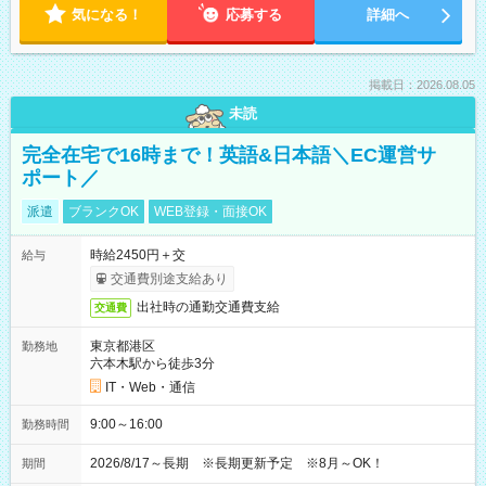
気になる！
応募する
詳細へ
掲載日：2026.08.05
未読
完全在宅で16時まで！英語&日本語＼EC運営サ
ポート／
派遣
ブランクOK
WEB登録・面接OK
時給2450円＋交
給与
交通費別途支給あり
出社時の通勤交通費支給
交通費
東京都港区
勤務地
六本木駅から徒歩3分
IT・Web・通信
9:00～16:00
勤務時間
2026/8/17～長期 ※長期更新予定 ※8月～OK！
期間