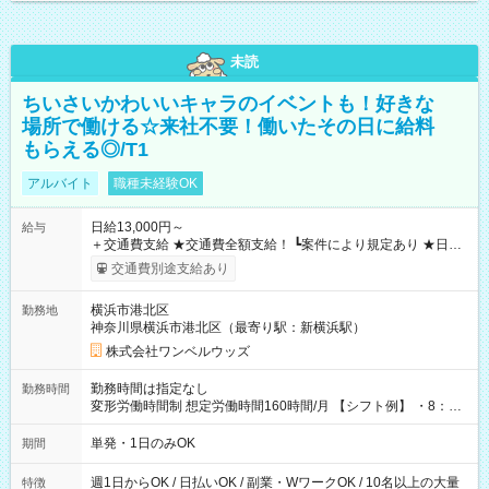
未読
ちいさいかわいいキャラのイベントも！好きな
場所で働ける☆来社不要！働いたその日に給料
もらえる◎/T1
アルバイト
職種未経験OK
日給13,000円～
給与
＋交通費支給 ★交通費全額支給！ ┗案件により規定あり ★日払
いOK！（規定あり） ┗働いたその日に現金GET♪ お仕事後はコ
交通費別途支給あり
ンビニATMから 日払い分を引き落とせます！ 【試用期間】試
用期間なし
横浜市港北区
勤務地
神奈川県横浜市港北区（最寄り駅：新横浜駅）
株式会社ワンベルウッズ
勤務時間は指定なし
勤務時間
変形労働時間制 想定労働時間160時間/月 【シフト例】 ・8：00
～21：00
単発・1日のみOK
期間
週1日からOK / 日払いOK / 副業・WワークOK / 10名以上の大量
特徴