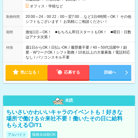
オフィス・学校など
20:00～24：00 22：00～翌7:00 …など1日4時間～OK！ その他
勤務時間
シフトもございます！ お気軽にご相談ください！
激短1日～OK！ ■もちろん即日スタートもOK！ ■曜日・日数
期間
はアナタ次第！
週1日からOK
/
日払いOK
/
履歴書不要
/
40～50代活躍中
/
副
特徴
業・WワークOK
/
シフト勤務
/
10名以上の大量募集
/
電話対応
なし
/
パソコンスキル不要
気になる！
応募する
詳細へ
未読
ちいさいかわいいキャラのイベントも！好きな
場所で働ける☆来社不要！働いたその日に給料
もらえる◎/T1
アルバイト
職種未経験OK