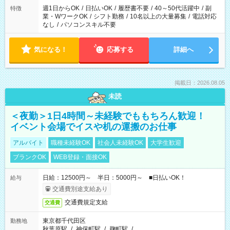
週1日からOK
/
日払いOK
/
履歴書不要
/
40～50代活躍中
/
副
特徴
業・WワークOK
/
シフト勤務
/
10名以上の大量募集
/
電話対応
なし
/
パソコンスキル不要
気になる！
応募する
詳細へ
掲載日：2026.08.05
未読
＜夜勤＞1日4時間～未経験でももちろん歓迎！
イベント会場でイスや机の運搬のお仕事
アルバイト
職種未経験OK
社会人未経験OK
大学生歓迎
ブランクOK
WEB登録・面接OK
日給：12500円～ 半日：5000円～ ■日払いOK！
給与
交通費別途支給あり
交通費規定支給
交通費
東京都千代田区
勤務地
秋葉原駅
/
神保町駅
/
麹町駅
/
…