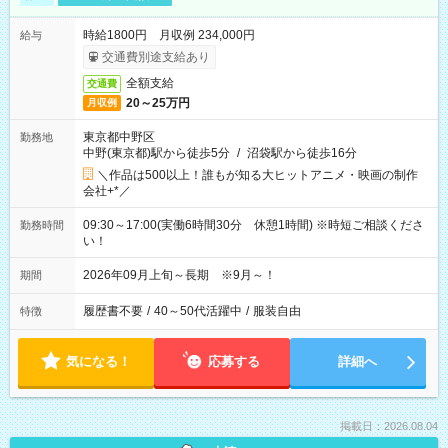
時給1800円 月収例 234,000円
給与
交通費別途支給あり
全額支給
交通費
20～25万円
月収例
東京都中野区
勤務地
中野(東京都)駅から徒歩5分
/
沼袋駅から徒歩16分
＼作品は500以上！誰もが知る大ヒットアニメ・映画の制作
会社+*／
09:30～17:00(実働6時間30分 休憩1時間) ※時短ご相談くださ
勤務時間
い！
2026年09月上旬～長期 ※9月～！
期間
履歴書不要
/
40～50代活躍中
/
服装自由
特徴
気になる！
応募する
詳細へ
掲載日：2026.08.04