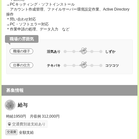
→PCキッティング・ソフトインストール
アカウント作成管理、ファイルサーバー環境設定作業、Active Directory
操作
＊問い合わせ対応
→PC・ソフトエラー対応
＊作業申請の処理、データ入力 など
職場の雰囲気
職場の様子
活気あり
しずか
仕事の仕方
テキパキ
コツコツ
募集情報
給与
時給1950円 月収例 312,000円
交通費別途支給あり
全額支給
交通費