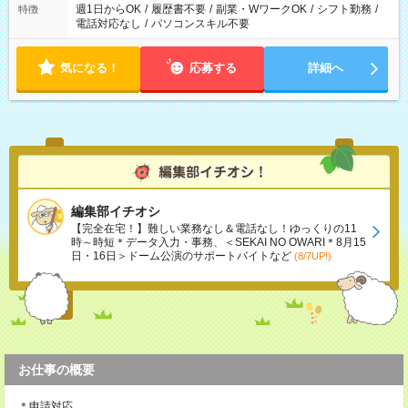
週1日からOK
/
履歴書不要
/
副業・WワークOK
/
シフト勤務
/
特徴
電話対応なし
/
パソコンスキル不要
気になる！
応募する
詳細へ
編集部イチオシ
【完全在宅！】難しい業務なし＆電話なし！ゆっくりの11
時～時短＊データ入力・事務、＜SEKAI NO OWARI＊8月15
日・16日＞ドーム公演のサポートバイトなど
(8/7UP!)
お仕事の概要
＊申請対応