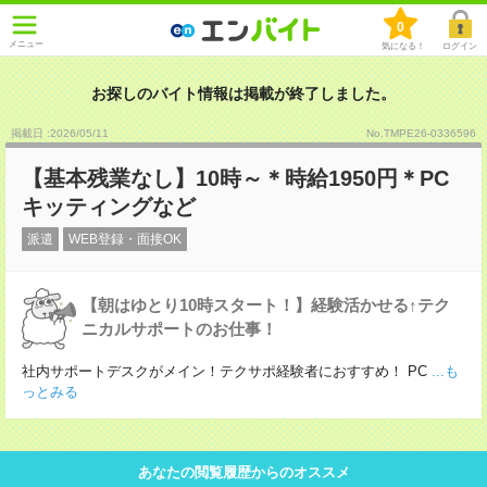
0
メニュー
気になる！
ログイン
お探しのバイト情報は掲載が終了しました。
掲載日 :2026
/
05
/
11
No.TMPE26-0336596
【基本残業なし】10時～＊時給1950円＊PC
キッティングなど
派遣
WEB登録・面接OK
【朝はゆとり10時スタート！】経験活かせる↑テク
ニカルサポートのお仕事！
社内サポートデスクがメイン！テクサポ経験者におすすめ！ PC
...も
っとみる
あなたの閲覧履歴からのオススメ