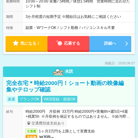
10:00～20:00 実働7.5時間／休憩1.5時間 営業時間に合わせた
勤務時間
シフト制
3か月程度の短期予定 ※開始日はお気軽にご相談ください
期間
副業・WワークOK
/
シフト勤務
/
パソコンスキル不要
特徴
気になる！
応募する
詳細へ
掲載日：2026.08.07
未読
完全在宅＊時給2000円！ショート動画の映像編
集やテロップ確認
派遣
ブランクOK
WEB登録・面接OK
時給2000円 月収例 33万円 時給2000円×実働8h×週5日×4週
給与
+残業5h ※月収例を保証するものではありません。※給与即受
取りサービス利用可（利用条件有）
交通費別途支給あり
1ヶ月3万円を上限として実費支給
交通費
30万円～
月収例