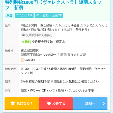
特別時給1800円【ヴァレクストラ】短期スタッ
フ 新宿
派遣
ブランクOK
WEB登録・面接OK
時給1800円 ※ご経験・スキルにより優遇 スマホでかんたんに
給与
前払いで給与が受け取れます（※上限、条件あり）
交通費別途支給あり
交通費全額支給（規定あり）
交通費
東京都新宿区
勤務地
新宿三丁目駅から徒歩2分
/
新宿(東京メトロ)駅
Valextra
09:30～20:30 実働7.5時間／休憩1.5時間 営業時間に合わせた
勤務時間
シフト制
3か月程度の短期予定 ※開始日はお気軽にご相談ください
期間
副業・WワークOK
/
シフト勤務
/
パソコンスキル不要
特徴
気になる！
応募する
詳細へ