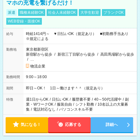
マホの充電を繋げるだけ！
派遣
職種未経験OK
社会人未経験OK
大学生歓迎
ブランクOK
WEB登録・面接OK
時給1414円～ ▼日払いOK（規定あり） ■初勤務手当あり
給与
※規定による
東京都新宿区
勤務地
新宿駅から徒歩
/
新宿三丁目駅から徒歩
/
高田馬場駅から徒歩
/
…
物流企業
9:00～18:00
勤務時間
即日～OK！ 1日～働けます＾＾（規定あり）
期間
週1日からOK
/
日払いOK
/
履歴書不要
/
40～50代活躍中
/
副
特徴
業・WワークOK
/
服装自由
/
シフト勤務
/
10名以上の大量募
集
/
電話対応なし
/
パソコンスキル不要
気になる！
応募する
詳細へ