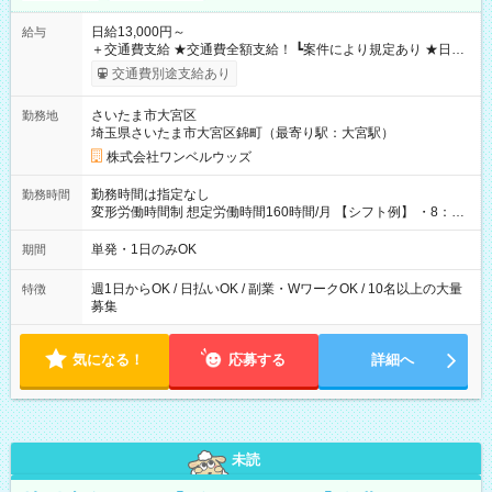
日給13,000円～
給与
＋交通費支給 ★交通費全額支給！ ┗案件により規定あり ★日払
いOK！（規定あり） ┗働いたその日に現金GET♪ お仕事後はコ
交通費別途支給あり
ンビニATMから 日払い分を引き落とせます！ 【試用期間】試
用期間なし
さいたま市大宮区
勤務地
埼玉県さいたま市大宮区錦町（最寄り駅：大宮駅）
株式会社ワンベルウッズ
勤務時間は指定なし
勤務時間
変形労働時間制 想定労働時間160時間/月 【シフト例】 ・8：00
～21：00
単発・1日のみOK
期間
週1日からOK / 日払いOK / 副業・WワークOK / 10名以上の大量
特徴
募集
気になる！
応募する
詳細へ
未読