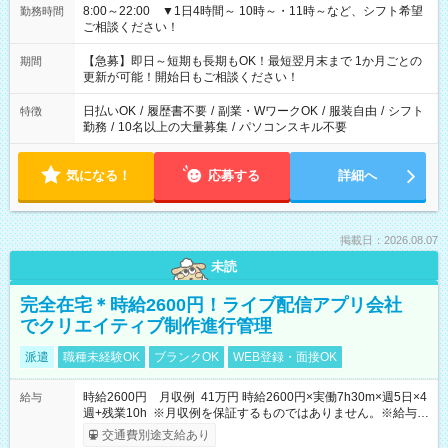
8:00～22:00 ▼1日4時間～ 10時～・11時～など、シフト希望
勤務時間
ご相談ください！
【急募】即日～短期も長期もOK！最短翌月末まで 1か月ごとの
期間
更新が可能！開始日もご相談ください！
日払いOK
/
履歴書不要
/
副業・WワークOK
/
服装自由
/
シフト
特徴
勤務
/
10名以上の大量募集
/
パソコンスキル不要
気になる！
応募する
詳細へ
掲載日：2026.08.07
未読
完全在宅＊時給2600円！ライブ配信アプリ会社
でクリエイティブ制作進行管理
派遣
職種未経験OK
ブランクOK
WEB登録・面接OK
時給2600円 月収例 41万円 時給2600円×実働7h30m×週5日×4
給与
週+残業10h ※月収例を保証するものではありません。※給与即
受取りサービス利用可（利用条件有）
交通費別途支給あり