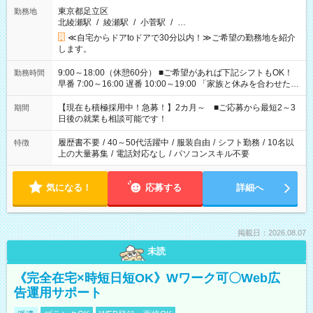
東京都足立区
勤務地
北綾瀬駅
/
綾瀬駅
/
小菅駅
/
…
≪自宅からドアtoドアで30分以内！≫ご希望の勤務地を紹介
します。
9:00～18:00（休憩60分） ■ご希望があれば下記シフトもOK！
勤務時間
早番 7:00～16:00 遅番 10:00～19:00 「家族と休みを合わせた
い」 「余裕を持って夕飯の準備がしたい」 「できれば残業はし
たくない」 など、ご希望を教えてくださいね。 ※Wワーク希望
【現在も積極採用中！急募！】2カ月～ ■ご応募から最短2～3
期間
の方へ 今ご覧のお仕事で希望する勤務時間と、もう1つのお仕事
日後の就業も相談可能です！
の勤務時間。 合計で週40時間を超える場合は応募できません。
履歴書不要
/
40～50代活躍中
/
服装自由
/
シフト勤務
/
10名以
特徴
上の大量募集
/
電話対応なし
/
パソコンスキル不要
気になる！
応募する
詳細へ
掲載日：2026.08.07
未読
《完全在宅×時短日短OK》Wワーク可〇Web広
告運用サポート