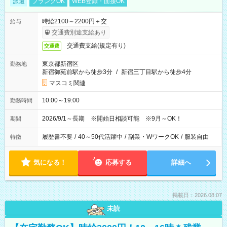
派遣
ブランクOK
WEB登録・面接OK
時給2100～2200円＋交
給与
交通費別途支給あり
交通費支給(規定有り)
交通費
東京都新宿区
勤務地
新宿御苑前駅から徒歩3分
/
新宿三丁目駅から徒歩4分
マスコミ関連
10:00～19:00
勤務時間
2026/9/1～長期 ※開始日相談可能 ※9月～OK！
期間
履歴書不要
/
40～50代活躍中
/
副業・WワークOK
/
服装自由
特徴
気になる！
応募する
詳細へ
掲載日：2026.08.07
未読