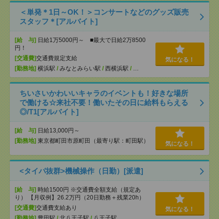
＜単発＊1日～OK！＞コンサートなどのグッズ販売
スタッフ＊[アルバイト]
[給 与]
日給1万5000円～ ■最大で日給2万8500
円！
[交通費]
交通費規定支給
気になる！
[勤務地]
横浜駅
/
みなとみらい駅
/
西横浜駅
/
…
ちいさいかわいいキャラのイベントも！好きな場所
で働ける☆来社不要！働いたその日に給料もらえる
◎/T1[アルバイト]
[給 与]
日給13,000円～
[勤務地]
東京都町田市原町田（最寄り駅：町田駅）
気になる！
<タイパ抜群>機械操作（日勤）[派遣]
[給 与]
時給1500円 ※交通費全額支給（規定あ
り） 【月収例】26.2万円（20日勤務＋残業20h）
[交通費]
交通費支給あり
気になる！
[勤務地]
豊田駅
/
北八王子駅
/
八王子駅