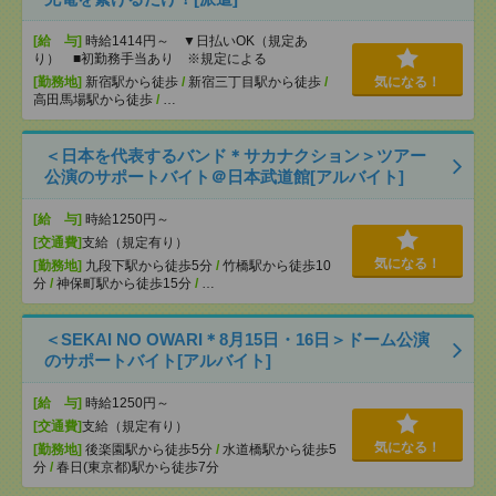
[給 与]
時給1414円～ ▼日払いOK（規定あ
り） ■初勤務手当あり ※規定による
[勤務地]
新宿駅から徒歩
/
新宿三丁目駅から徒歩
/
気になる！
高田馬場駅から徒歩
/
…
＜日本を代表するバンド＊サカナクション＞ツアー
公演のサポートバイト＠日本武道館[アルバイト]
[給 与]
時給1250円～
[交通費]
支給（規定有り）
気になる！
[勤務地]
九段下駅から徒歩5分
/
竹橋駅から徒歩10
分
/
神保町駅から徒歩15分
/
…
＜SEKAI NO OWARI＊8月15日・16日＞ドーム公演
のサポートバイト[アルバイト]
[給 与]
時給1250円～
[交通費]
支給（規定有り）
気になる！
[勤務地]
後楽園駅から徒歩5分
/
水道橋駅から徒歩5
分
/
春日(東京都)駅から徒歩7分