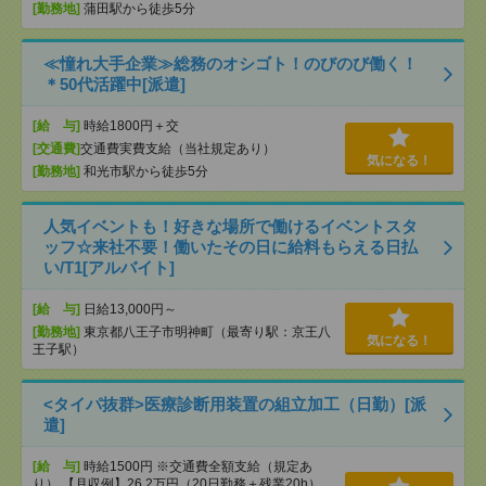
[勤務地]
蒲田駅から徒歩5分
≪憧れ大手企業≫総務のオシゴト！のびのび働く！
＊50代活躍中[派遣]
[給 与]
時給1800円＋交
[交通費]
交通費実費支給（当社規定あり）
気になる！
[勤務地]
和光市駅から徒歩5分
人気イベントも！好きな場所で働けるイベントスタ
ッフ☆来社不要！働いたその日に給料もらえる日払
い/T1[アルバイト]
[給 与]
日給13,000円～
[勤務地]
東京都八王子市明神町（最寄り駅：京王八
気になる！
王子駅）
<タイパ抜群>医療診断用装置の組立加工（日勤）[派
遣]
[給 与]
時給1500円 ※交通費全額支給（規定あ
り） 【月収例】26.2万円（20日勤務＋残業20h）