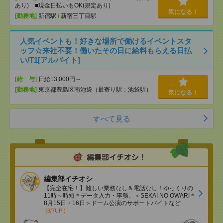
あり) ■現金日払いもOK(規定あり)
気になる！
[勤務地]
新宿駅
/
新宿三丁目駅
人気イベントも！好きな場所で働けるイベントスタ
ッフ☆来社不要！働いたその日に給料もらえる日払
い/T1[アルバイト]
[給 与]
日給13,000円～
[勤務地]
東京都豊島区南池袋（最寄り駅：池袋駅）
気になる！
すべて見る
編集部イチオシ
【完全在宅！】難しい業務なし＆電話なし！ゆっくりの
11時～時短＊データ入力・事務、＜SEKAI NO OWARI＊
8月15日・16日＞ドーム公演のサポートバイトなど
(8/7UP!)