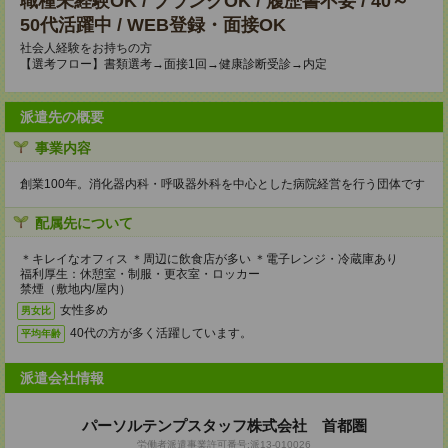
職種未経験OK / ブランクOK / 履歴書不要 / 40～
50代活躍中 / WEB登録・面接OK
社会人経験をお持ちの方
【選考フロー】書類選考→面接1回→健康診断受診→内定
派遣先の概要
事業内容
創業100年。消化器内科・呼吸器外科を中心とした病院経営を行う団体です
配属先について
＊キレイなオフィス ＊周辺に飲食店が多い ＊電子レンジ・冷蔵庫あり
福利厚生：休憩室・制服・更衣室・ロッカー
禁煙（敷地内/屋内）
女性多め
男女比
40代の方が多く活躍しています。
平均年齢
派遣会社情報
パーソルテンプスタッフ株式会社 首都圏
労働者派遣事業許可番号:派13-010026