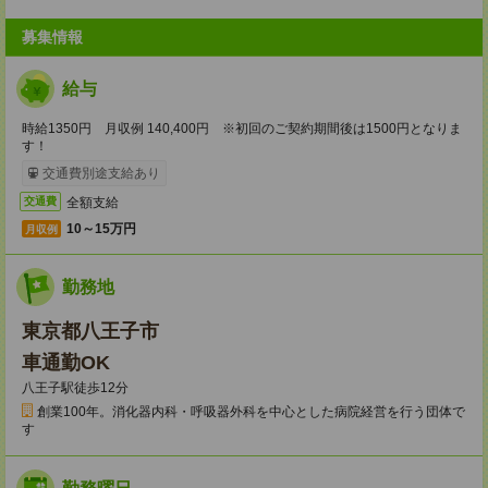
募集情報
給与
時給1350円 月収例 140,400円 ※初回のご契約期間後は1500円となりま
す！
交通費別途支給あり
全額支給
交通費
10～15万円
月収例
勤務地
東京都八王子市
車通勤OK
八王子駅徒歩12分
創業100年。消化器内科・呼吸器外科を中心とした病院経営を行う団体で
す