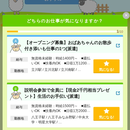
×
どちらのお仕事が気になりますか？
【オープニング募集】おばあちゃんのお散歩付き添
いも仕事の1つ[派遣]
1
/10
[給 与]
無資格未経験：時給1400円～ ■週払い
【オープニング募集】おばあちゃんのお散歩
OK ■扶養内OK ■日収1万1200円以上
付き添いも仕事の1つ[派遣]
[交通費]
交通費全額支給
気になる！
[勤務地]
立川駅
/
立川北駅
/
立川南駅
/
…
無資格未経験：時給1400円～ ■週払
給与
いOK ■扶養内OK ■日収1万1200円
以上
立川駅 / 立川北駅 / 立川南駅 / …
気になる!
勤務地
説明会参加で全員に【現金2千円相当プレゼント】生
活のお手伝い[派遣]
[給 与]
無資格未経験：時給1500円～ ■週払い
説明会参加で全員に【現金2千円相当プレゼ
OK ■扶養内OK ■日収1万2000円以上
ント】生活のお手伝い[派遣]
[交通費]
交通費全額支給
気になる！
[勤務地]
八王子駅
無資格未経験：時給1500円～ ■週払
/
八王子みなみ野駅
/
中央大学・
給与
明星大学駅
/
…
いOK ■扶養内OK ■日収1万2000円
以上
八王子駅 / 八王子みなみ野駅 / 中央大
気になる!
勤務地
学・明星大学駅 / …
9月！区役所！下北沢！データ入力多め！カンタン事