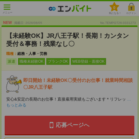
0
メニュー
気になる！
ログイン
NEW
掲載日 :2026
/
08
/
05
No.TEMPGT26-0331273
【未経験OK】JR八王子駅！長期！カンタン
受付＆事務！残業なし〇
職種：
総務・人事・労務
派遣
職種未経験OK
ブランクOK
WEB登録・面接OK
即日開始！未経験OK〇受付のお仕事！就業時間相談
〇JR八王子駅
安心&安定の長期のお仕事！直接雇用実績もございます＊リフレッ
...
もっとみる
応募ページへ