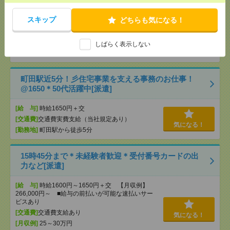
務のお仕事[派遣]
スキップ
どちらも気になる！
[給 与]
時給1650円 月収例 255,750円
[交通費]
全額支給
[月収例]
25～30万円
気になる！
しばらく表示しない
[勤務地]
下北沢駅から徒歩4分
町田駅近5分！彡住宅事業を支える事務のお仕事！
@1650＊50代活躍中[派遣]
[給 与]
時給1650円＋交
[交通費]
交通費実費支給（当社規定あり）
気になる！
[勤務地]
町田駅から徒歩5分
15時45分まで＊未経験者歓迎＊受付番号カードの出
力など[派遣]
[給 与]
時給1600円～1650円＋交 【月収例】
266,000円～ ■給与の前払いが可能な速払いサー
ビスあり
[交通費]
交通費支給あり
気になる！
[月収例]
25～30万円