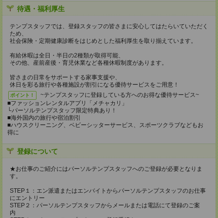
待遇・福利厚生
テンプスタッフでは、登録スタッフの皆さまに安心してはたらいていただく
ため、
社会保険・定期健康診断をはじめとした福利厚生を取り揃えています。
有給休暇は全日・半日の2種類が取得可能、
その他、産前産後・育児休業など各種休暇制度があります。
皆さまの日常をサポートする家事支援や、
休日を彩る旅行や各種施設が割引になる優待サービスをご用意！
~テンプスタッフに登録している方へのお得な優待サービス~
ポイント！
■ファッションレンタルアプリ「メチャカリ」
└パーソルテンプスタッフ限定特典あり！
■海外国内の旅行や宿泊割引
■ハウスクリーニング、ベビーシッターサービス、スポーツクラブなどもお
得に
登録について
★お仕事のご紹介にはパーソルテンプスタッフへのご登録が必要となりま
す。
STEP１：エン派遣またはエンバイトからパーソルテンプスタッフのお仕事
にエントリー
STEP２：パーソルテンプスタッフからメールまたは電話にて登録のご案
内