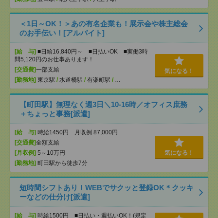
＜1日～OK！＞あの有名企業も！展示会や株主総会
のお手伝い！[アルバイト]
[給 与]
■日給16,840円～ ■日払いOK ■実働3時
間5,120円のお仕事あります！
[交通費]
一部支給
気になる！
[勤務地]
東京駅
/
水道橋駅
/
有楽町駅
/
…
【町田駅】無理なく週3日＼10-16時／オフィス庶務
＋ちょっと事務[派遣]
[給 与]
時給1450円 月収例 87,000円
[交通費]
全額支給
[月収例]
5～10万円
気になる！
[勤務地]
町田駅から徒歩7分
短時間シフトあり！WEBでサクッと登録OK＊クッキ
ーなどの仕分け[派遣]
[給 与]
時給1500円 ■日払い・週払いOK！(規定