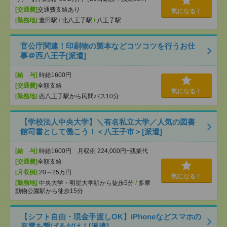
[交通費]
交通費支給あり
気になる！
[勤務地]
豊田駅
/
北八王子駅
/
八王子駅
官公庁関連！印刷物の製本などコツコツを行うお仕
事＠西八王子[派遣]
[給 与]
時給1600円
[交通費]
全額支給
気になる！
[勤務地]
西八王子駅から民間バス10分
【学校法人中央大学】＼有名私立大学／人気の図書
館司書として働こう！＜八王子市＞[派遣]
[給 与]
時給1600円 月収例 224,000円+残業代
[交通費]
全額支給
[月収例]
20～25万円
気になる！
[勤務地]
中央大学・明星大学駅から徒歩5分
/
多摩
動物公園駅から徒歩15分
【シフト自由・現金手渡しOK】iPhoneなどスマホの
充電を繋げるだけ！[派遣]