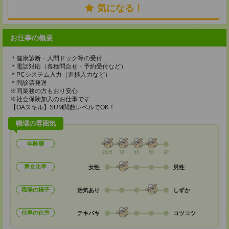
気になる！
お仕事の概要
＊健康診断・人間ドック等の受付
＊電話対応（各種問合せ・予約受付など）
＊PCシステム入力（進捗入力など）
＊問診票発送
※同業務の方もおり安心
※社会保険加入のお仕事です
【OAスキル】SUM関数レベルでOK！
職場の雰囲気
年齢層
20代
30
40
50
60
男女比率
女性
男性
職場の様子
活気あり
しずか
仕事の仕方
テキパキ
コツコツ