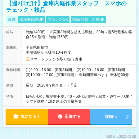
【週2日だけ】倉庫内軽作業スタッフ スマホの
チェック・検品
派遣
職種未経験OK
ブランクOK
WEB登録・面接OK
時給1400円 ※実働8時間を超える勤務、22時～翌5時勤務の場
給与
合25％割増：時給1750円
千葉県船橋市
勤務地
南船橋駅から徒歩10分程度
スマートフォンを取り扱う倉庫
(1)9:00～18:00（実働8時間） (2)10:00～18:00（実働7時間）
勤務時間
(3)10:00～17:00（実働6時間） ※時間帯選べます ※休憩60分
長期 2026年9月スタート予定
期間
日払いOK
/
履歴書不要
/
40～50代活躍中
/
副業・WワークOK
/
特徴
シフト勤務
/
10名以上の大量募集
気になる！
応募する
詳細へ
掲載日：2026.08.08