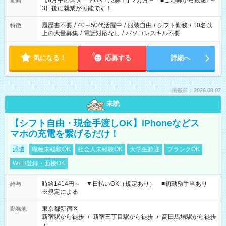
【8月中のスタートOK！急募！】2カ月～ ■ご応募から最短2～
期間
ね。 ※Wワーク希望の方へ 今ご覧のお仕事で希望する勤務時間
3日後に就業が可能です！
と、もう1つのお仕事の勤務時間。 合計で週40時間を超える場
合は応募できません。
履歴書不要
/
40～50代活躍中
/
服装自由
/
シフト勤務
/
10名以
特徴
上の大量募集
/
電話対応なし
/
パソコンスキル不要
気になる！
応募する
詳細へ
掲載日：2026.08.07
未読
【シフト自由・現金手渡しOK】iPhoneなどス
マホの充電を繋げるだけ！
派遣
職種未経験OK
社会人未経験OK
大学生歓迎
ブランクOK
WEB登録・面接OK
時給1414円～ ▼日払いOK（規定あり） ■初勤務手当あり
給与
※規定による
東京都新宿区
勤務地
新宿駅から徒歩
/
新宿三丁目駅から徒歩
/
高田馬場駅から徒歩
/
…