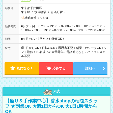
東京都千代田区
勤務地
東京駅
/
水道橋駅
/
有楽町駅
/
…
株式会社マッシュ
■シフト例 ・07:00～19:30 ・09:00～12:00 ・10:00～17:00 ・
勤務時間
18:00～23:00 ・19:00～07:00 ・20:00～09:00 ・22:00～06:00
etc ★最短で3時間で5,120円のお仕事から 15時間で2万円近く稼
げるお仕事も！ ご希望のお時間に合わせてご紹介！ ※シフトは
■１日のみ・1回だけお仕事OK！
期間
現場によって異なります。 ※勿論、休憩時間はあるのでご安心
ください！
週1日からOK
/
日払いOK
/
履歴書不要
/
副業・WワークOK
/
シ
特徴
フト勤務
/
10名以上の大量募集
/
電話対応なし
/
パソコンスキ
ル不要
気になる！
応募する
詳細へ
未読
【座り＆手作業中心】香水shopの梱包スタッ
フ ★副業OK ★週1日からOK ★1日1時間から
OK