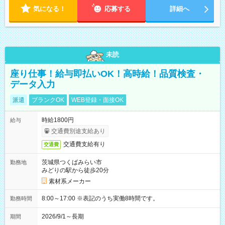
気になる！
応募する
詳細へ
未読
座り仕事！給与即払いOK！高時給！品質検査・
データ入力
派遣
ブランクOK
WEB登録・面接OK
時給1800円
給与
交通費別途支給あり
交通費支給有り
交通費
茨城県つくばみらい市
勤務地
みどりの駅から徒歩20分
素材系メーカー
8:00～17:00 ※表記のうち実働8時間です。
勤務時間
2026/9/1～長期
期間