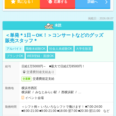
気になる！
応募する
詳細へ
掲載日：2026.08.07
未読
＜単発＊1日～OK！＞コンサートなどのグッズ
販売スタッフ＊
アルバイト
職種未経験OK
社会人未経験OK
大学生歓迎
ブランクOK
WEB登録・面接OK
日給1万5000円～ ■最大で日給2万8500円！
給与
交通費別途支給あり
交通費規定支給
交通費
横浜市西区
勤務地
横浜駅
/
みなとみらい駅
/
西横浜駅
/
…
イベント会場
＜シフト例＞ いろいろなシフトで働けます！ ■7:00-24:00
勤務時間
■8:00-21:00 ■9:00-21:00 ■18:00-翌7:00 ■20:30-翌11:00 など