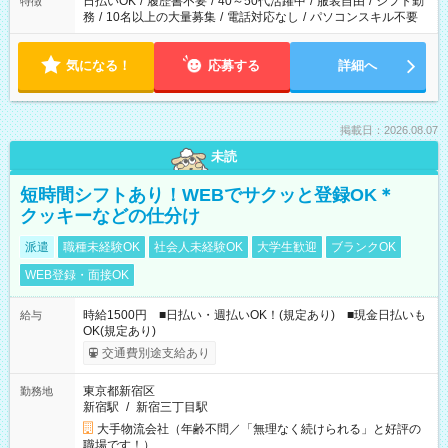
日払いOK
/
履歴書不要
/
40～50代活躍中
/
服装自由
/
シフト勤
特徴
務
/
10名以上の大量募集
/
電話対応なし
/
パソコンスキル不要
気になる！
応募する
詳細へ
掲載日：2026.08.07
未読
短時間シフトあり！WEBでサクッと登録OK＊
クッキーなどの仕分け
派遣
職種未経験OK
社会人未経験OK
大学生歓迎
ブランクOK
WEB登録・面接OK
時給1500円 ■日払い・週払いOK！(規定あり) ■現金日払いも
給与
OK(規定あり)
交通費別途支給あり
東京都新宿区
勤務地
新宿駅
/
新宿三丁目駅
大手物流会社（年齢不問／「無理なく続けられる」と好評の
職場です！）