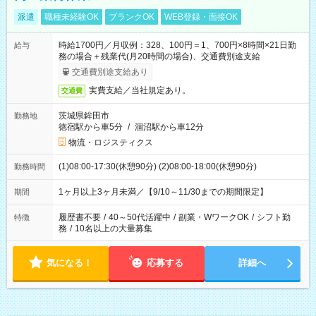
派遣
職種未経験OK
ブランクOK
WEB登録・面接OK
時給1700円／月収例：328、100円＝1、700円×8時間×21日勤
給与
務の場合＋残業代(月20時間の場合)、交通費別途支給
交通費別途支給あり
実費支給／当社規定あり。
交通費
茨城県鉾田市
勤務地
徳宿駅から車5分
/
涸沼駅から車12分
物流・ロジスティクス
(1)08:00-17:30(休憩90分) (2)08:00-18:00(休憩90分)
勤務時間
1ヶ月以上3ヶ月未満／【9/10～11/30までの期間限定】
期間
履歴書不要
/
40～50代活躍中
/
副業・WワークOK
/
シフト勤
特徴
務
/
10名以上の大量募集
気になる！
応募する
詳細へ