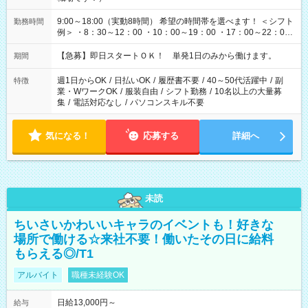
9:00～18:00（実動8時間） 希望の時間帯を選べます！ ＜シフト
勤務時間
例＞ ・8：30～12：00 ・10：00～19：00 ・17：00～22：00
・13：00～22：00 ・22：00～翌6：00 など
【急募】即日スタートＯＫ！ 単発1日のみから働けます。
期間
週1日からOK
/
日払いOK
/
履歴書不要
/
40～50代活躍中
/
副
特徴
業・WワークOK
/
服装自由
/
シフト勤務
/
10名以上の大量募
集
/
電話対応なし
/
パソコンスキル不要
気になる！
応募する
詳細へ
未読
ちいさいかわいいキャラのイベントも！好きな
場所で働ける☆来社不要！働いたその日に給料
もらえる◎/T1
アルバイト
職種未経験OK
日給13,000円～
給与