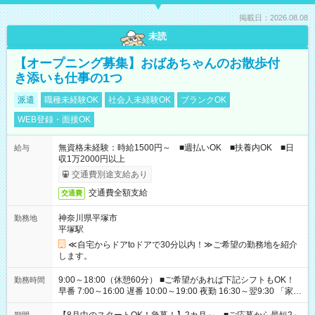
掲載日：2026.08.08
未読
【オープニング募集】おばあちゃんのお散歩付
き添いも仕事の1つ
派遣
職種未経験OK
社会人未経験OK
ブランクOK
WEB登録・面接OK
無資格未経験：時給1500円～ ■週払いOK ■扶養内OK ■日
給与
収1万2000円以上
交通費別途支給あり
交通費全額支給
交通費
神奈川県平塚市
勤務地
平塚駅
≪自宅からドアtoドアで30分以内！≫ご希望の勤務地を紹介
します。
9:00～18:00（休憩60分） ■ご希望があれば下記シフトもOK！
勤務時間
早番 7:00～16:00 遅番 10:00～19:00 夜勤 16:30～翌9:30 「家族
と休みを合わせたい」 「余裕を持って夕飯の準備がしたい」
「できれば残業はしたくない」 など、ご希望を教えてください