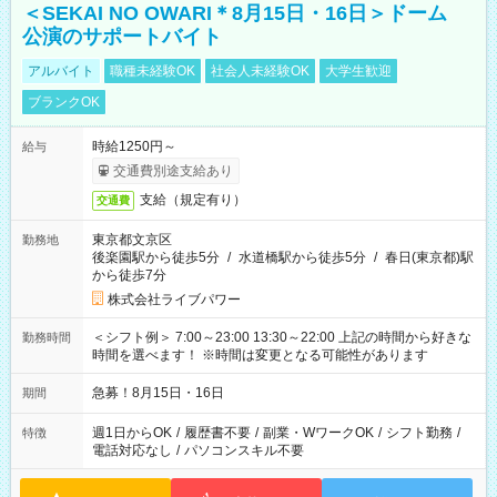
＜SEKAI NO OWARI＊8月15日・16日＞ドーム
公演のサポートバイト
アルバイト
職種未経験OK
社会人未経験OK
大学生歓迎
ブランクOK
時給1250円～
給与
交通費別途支給あり
支給（規定有り）
交通費
東京都文京区
勤務地
後楽園駅から徒歩5分
/
水道橋駅から徒歩5分
/
春日(東京都)駅
から徒歩7分
株式会社ライブパワー
＜シフト例＞ 7:00～23:00 13:30～22:00 上記の時間から好きな
勤務時間
時間を選べます！ ※時間は変更となる可能性があります
急募！8月15日・16日
期間
週1日からOK
/
履歴書不要
/
副業・WワークOK
/
シフト勤務
/
特徴
電話対応なし
/
パソコンスキル不要