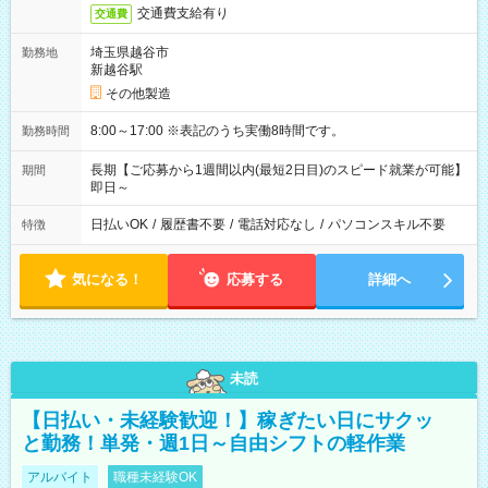
交通費支給有り
交通費
埼玉県越谷市
勤務地
新越谷駅
その他製造
8:00～17:00 ※表記のうち実働8時間です。
勤務時間
長期【ご応募から1週間以内(最短2日目)のスピード就業が可能】
期間
即日～
日払いOK
/
履歴書不要
/
電話対応なし
/
パソコンスキル不要
特徴
気になる！
応募する
詳細へ
未読
【日払い・未経験歓迎！】稼ぎたい日にサクッ
と勤務！単発・週1日～自由シフトの軽作業
アルバイト
職種未経験OK