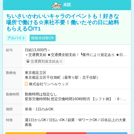
未読
ちいさいかわいいキャラのイベントも！好きな
場所で働ける☆来社不要！働いたその日に給料
もらえる◎/T1
アルバイト
職種未経験OK
日給13,000円～
給与
＋交通費支給 ★交通費全額支給！ ┗案件により規定あり ★日払
いOK！（規定あり） ┗働いたその日に現金GET♪ お仕事後はコ
交通費別途支給あり
ンビニATMから 日払い分を引き落とせます！ 【試用期間】試
用期間なし
東京都足立区
勤務地
東京都足立区千住旭町（最寄り駅：北千住駅）
株式会社ワンベルウッズ
勤務時間は指定なし
勤務時間
変形労働時間制 想定労働時間160時間/月 【シフト例】 ・8：00
～21：00
単発・1日のみOK
期間
週1日からOK / 日払いOK / 副業・WワークOK / 10名以上の大量
特徴
募集