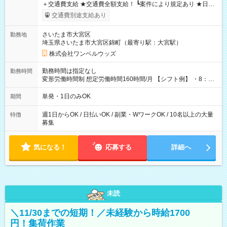
＋交通費支給 ★交通費全額支給！ ┗案件により規定あり ★日払
いOK！（規定あり） ┗働いたその日に現金GET♪ お仕事後はコ
交通費別途支給あり
ンビニATMから 日払い分を引き落とせます！ 【試用期間】試
用期間なし
さいたま市大宮区
勤務地
埼玉県さいたま市大宮区錦町（最寄り駅：大宮駅）
株式会社ワンベルウッズ
勤務時間は指定なし
勤務時間
変形労働時間制 想定労働時間160時間/月 【シフト例】 ・8：00
～21：00
単発・1日のみOK
期間
週1日からOK / 日払いOK / 副業・WワークOK / 10名以上の大量
特徴
募集
気になる！
応募する
詳細へ
未読
＼11/30までの短期！／未経験から時給1700
円！集荷作業