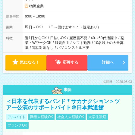
物流企業
9:00～18:00
勤務時間
即日～OK！ 1日～働けます＾＾（規定あり）
期間
週1日からOK
/
日払いOK
/
履歴書不要
/
40～50代活躍中
/
副
特徴
業・WワークOK
/
服装自由
/
シフト勤務
/
10名以上の大量募
集
/
電話対応なし
/
パソコンスキル不要
気になる！
応募する
詳細へ
掲載日：2026.08.03
未読
＜日本を代表するバンド＊サカナクション＞ツ
アー公演のサポートバイト＠日本武道館
アルバイト
職種未経験OK
社会人未経験OK
大学生歓迎
ブランクOK