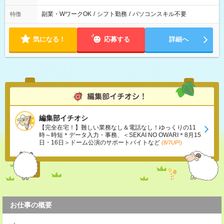
副業・WワークOK
/
シフト勤務
/
パソコンスキル不要
特徴
気になる！
応募する
詳細へ
編集部イチオシ
【完全在宅！】難しい業務なし＆電話なし！ゆっくりの11
時～時短＊データ入力・事務、＜SEKAI NO OWARI＊8月15
日・16日＞ドーム公演のサポートバイトなど
(8/7UP!)
お仕事の概要