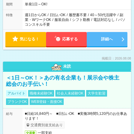
単発1日～OK!
期間
週1日からOK
/
日払いOK
/
履歴書不要
/
40～50代活躍中
/
副
特徴
業・WワークOK
/
服装自由
/
シフト勤務
/
電話対応なし
/
パソ
コンスキル不要
気になる！
応募する
詳細へ
掲載日：2026.08.08
未読
＜1日～OK！＞あの有名企業も！展示会や株主
総会のお手伝い！
アルバイト
職種未経験OK
社会人未経験OK
大学生歓迎
ブランクOK
WEB登録・面接OK
■日給16,840円～ ■日払いOK ■実働3時間5,120円のお仕事あ
給与
ります！
交通費別途支給あり
一部支給
交通費