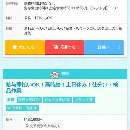
勤務時間は指定なし
勤務時間
変形労働時間制 想定労働時間160時間/月 【シフト例】 ・8：00
～21：00
単発・1日のみOK
期間
週1日からOK / 日払いOK / 副業・WワークOK / 10名以上の大量
特徴
募集
気になる！
応募する
詳細へ
未読
給与即払いOK！高時給！土日休み！仕分け・検
品作業
派遣
職種未経験OK
社会人未経験OK
ブランクOK
WEB登録・面接OK
時給1600円
給与
交通費別途支給あり