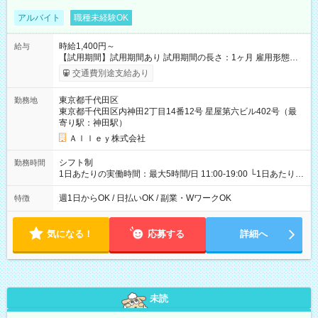
アルバイト
職種未経験OK
時給1,400円～
給与
【試用期間】試用期間あり 試用期間の長さ：1ヶ月 雇用形態、
給与は本採用時と同じです。
交通費別途支給あり
東京都千代田区
勤務地
東京都千代田区内神田2丁目14番12号 星屋第六ビル402号（最
寄り駅：神田駅）
Ａｌｌｅｙ株式会社
シフト制
勤務時間
1日あたりの実働時間：最大5時間/日 11:00-19:00 └1日あたりの
実働時間：1-5時間 └上記の時間帯内であれば、いつでも勤務可
能！ └平日・土曜日の中で、お好きな曜日でご勤務いただけま
週1日からOK / 日払いOK / 副業・WワークOK
特徴
す！ 【シフト例】 ・11:00～14:00 ・16:30～19:00 ・13:00～
18:00 などのように、自由な働き方が可能なお仕事です！
気になる！
応募する
詳細へ
未読