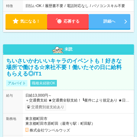
日払いOK
/
履歴書不要
/
電話対応なし
/
パソコンスキル不要
特徴
気になる！
応募する
詳細へ
未読
ちいさいかわいいキャラのイベントも！好きな
場所で働ける☆来社不要！働いたその日に給料
もらえる◎/T1
アルバイト
職種未経験OK
日給13,000円～
給与
＋交通費支給 ★交通費全額支給！ ┗案件により規定あり ★日払
いOK！（規定あり） ┗働いたその日に現金GET♪ お仕事後はコ
交通費別途支給あり
ンビニATMから 日払い分を引き落とせます！ 【試用期間】試
用期間なし
東京都町田市
勤務地
東京都町田市原町田（最寄り駅：町田駅）
株式会社ワンベルウッズ