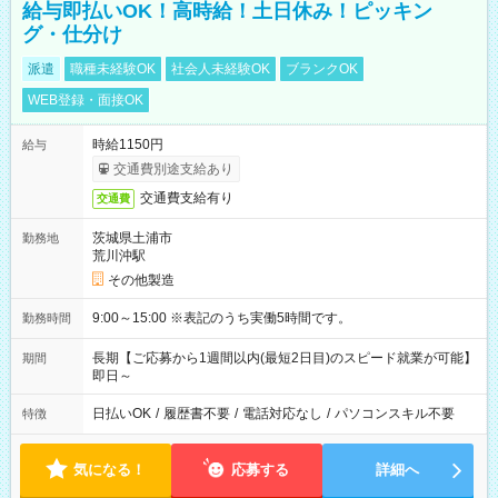
給与即払いOK！高時給！土日休み！ピッキン
グ・仕分け
派遣
職種未経験OK
社会人未経験OK
ブランクOK
WEB登録・面接OK
時給1150円
給与
交通費別途支給あり
交通費支給有り
交通費
茨城県土浦市
勤務地
荒川沖駅
その他製造
9:00～15:00 ※表記のうち実働5時間です。
勤務時間
長期【ご応募から1週間以内(最短2日目)のスピード就業が可能】
期間
即日～
日払いOK
/
履歴書不要
/
電話対応なし
/
パソコンスキル不要
特徴
気になる！
応募する
詳細へ