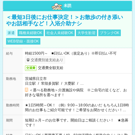
未読
＜最短3日後にお仕事決定！＞お散歩の付き添い
やお話相手など！入浴介助ナシ
派遣
職種未経験OK
社会人未経験OK
大学生歓迎
ブランクOK
WEB登録・面接OK
時給1500円～ ■日払いOK（規定あり）※即日払い不可
給与
交通費別途支給あり
交通費全額支給
交通費
茨城県日立市
勤務地
日立駅
/
常陸多賀駅
/
大甕駅
/
…
＜選べる勤務地＞介護施設や病院 ※ご自宅の近くなど、お
好きな場所を選べます！
★1日5時間～OK！ （例）9:00～18:00のあいだ もちろん1日8時
勤務時間
間のお仕事もご紹介可能です！ご希望をお聞かせください！★
家庭の都合でお休みが必要な場合も遠慮なくご相談ください。
※週最低15時間以上の勤務が必要です
短期2ヵ月～のお仕事です。開始日はご相談ください！ ★急募
期間
です！