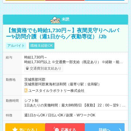
未読
【無資格でも時給1,730円～】夜間見守りヘルパ
ー✨訪問介護（週1日から／夜勤専従） /Jb
アルバイト
職種未経験OK
時給1,730円～
給与
時給1,730円以上 ※交通費一部支給（既定あり） ※経験・能力を
考慮して決定します 【収入例】 週1回勤務の場合：1,730円×8時
交通費別途支給あり
間×4回=5万5,360円 週3回勤務の場合：1,730円×8時間×12回
=16万6,080円 【試用期間】試用期間あり 試用期間の長さ：2ヶ
茨城県那珂郡
勤務地
月 ※ 雇用形態と給与に、本採用時と異なる部分があります。 雇
茨城県那珂郡東海村須和間（最寄り駅：佐和駅）
用形態：本採用時と同じです。 給与：時給 1,510円以上
ユースタイルラボラトリー株式会社
シフト制
勤務時間
1日あたりの実働時間：最大8時間/日 【夜勤】 22：00～翌9：
00 ※週1日～OK ／ 夜勤専従 ＊＊ 勤務時間例 ＊＊ ■22時か
ら翌7時 ■23時から翌8時 ■24時から翌9時 など ※上記の時間
週1日からOK / 日払いOK / 副業・WワークOK
特徴
内で8時間勤務（休憩1時間）ご利用者様により、時間は異なり
ます。 ※曜日固定（毎週同じ曜日での勤務となります）
気になる！
応募する
詳細へ