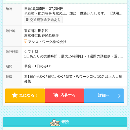
日給10,305円～37,204円
給与
※経験・能力等を考慮の上、加給・優遇いたします。 【試用期
間】試用期間なし
交通費別途支給あり
東京都世田谷区
勤務地
東京都世田谷区豪徳寺
アシストワーク株式会社
シフト制
勤務時間
1日あたりの実働時間：最大15時間/日 ＜1週間の勤務例＞週3回
勤務 勤務：月・水・金 休み：火・木・土・日 好きな時にお仕事
可能です！ ※1日あたりの最大実働時間は日勤、夜勤共に勤務し
単発・1日のみOK
期間
た時間になります。
週1日からOK / 日払いOK / 副業・WワークOK / 10名以上の大量
特徴
募集
気になる！
応募する
詳細へ
未読