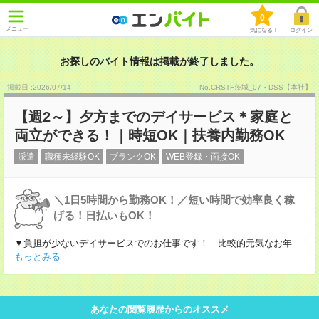
0
メニュー
気になる！
ログイン
お探しのバイト情報は掲載が終了しました。
掲載日 :2026
/
07
/
14
No.CRSTF茨城_07・DSS【本社】
【週2～】夕方までのデイサービス＊家庭と
両立ができる！｜時短OK｜扶養内勤務OK
派遣
職種未経験OK
ブランクOK
WEB登録・面接OK
＼1日5時間から勤務OK！／短い時間で効率良く稼
げる！日払いもOK！
▼負担が少ないデイサービスでのお仕事です！ 比較的元気なお年
...
もっとみる
あなたの閲覧履歴からのオススメ