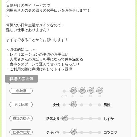
／
日勤だけのデイサービスで
利用者さんの身の回りのお手伝いをお任せします！
＼
何気ない日常生活がメインなので、
難しい仕事はありません！
まずはできることからお願いします！
＜具体的には…＞
・レクリエーションの準備やお手伝い
・入居者さんのお話し相手になって仲を深める
・食事をスプーンで運んで食べてもらったり
・ご利用の際に声掛けをしてトイレ誘導
職場の雰囲気
年齢層
20代
30
40
50
60
男女比率
女性
男性
職場の様子
活気あり
しずか
仕事の仕方
テキパキ
コツコツ