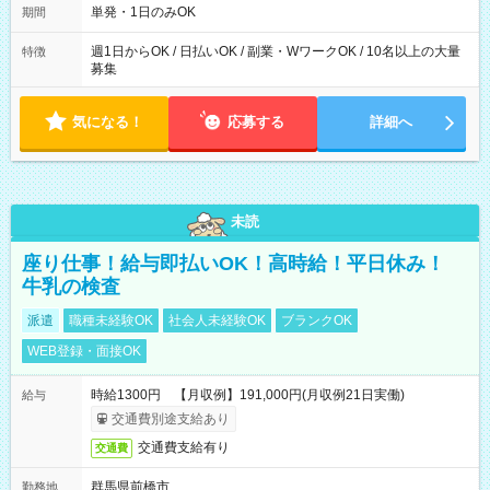
可能です！ ※1日あたりの最大実働時間は日勤、夜勤共に勤務し
単発・1日のみOK
期間
た時間になります。
週1日からOK / 日払いOK / 副業・WワークOK / 10名以上の大量
特徴
募集
気になる！
応募する
詳細へ
未読
座り仕事！給与即払いOK！高時給！平日休み！
牛乳の検査
派遣
職種未経験OK
社会人未経験OK
ブランクOK
WEB登録・面接OK
時給1300円 【月収例】191,000円(月収例21日実働)
給与
交通費別途支給あり
交通費支給有り
交通費
群馬県前橋市
勤務地