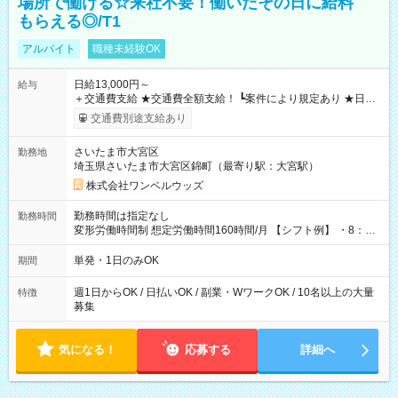
場所で働ける☆来社不要！働いたその日に給料
もらえる◎/T1
アルバイト
職種未経験OK
日給13,000円～
給与
＋交通費支給 ★交通費全額支給！ ┗案件により規定あり ★日払
いOK！（規定あり） ┗働いたその日に現金GET♪ お仕事後はコ
交通費別途支給あり
ンビニATMから 日払い分を引き落とせます！ 【試用期間】試
用期間なし
さいたま市大宮区
勤務地
埼玉県さいたま市大宮区錦町（最寄り駅：大宮駅）
株式会社ワンベルウッズ
勤務時間は指定なし
勤務時間
変形労働時間制 想定労働時間160時間/月 【シフト例】 ・8：00
～21：00
単発・1日のみOK
期間
週1日からOK / 日払いOK / 副業・WワークOK / 10名以上の大量
特徴
募集
気になる！
応募する
詳細へ