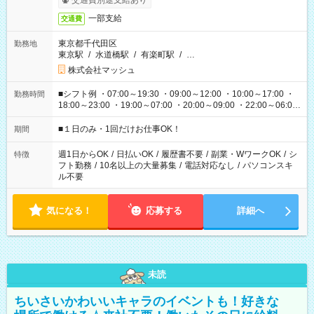
交通費別途支給あり
一部支給
交通費
東京都千代田区
勤務地
東京駅
/
水道橋駅
/
有楽町駅
/
…
株式会社マッシュ
■シフト例 ・07:00～19:30 ・09:00～12:00 ・10:00～17:00 ・
勤務時間
18:00～23:00 ・19:00～07:00 ・20:00～09:00 ・22:00～06:00
etc ★最短で3時間で5,120円のお仕事から 15時間で2万円近く稼
げるお仕事も！ ご希望のお時間に合わせてご紹介！ ※シフトは
■１日のみ・1回だけお仕事OK！
期間
現場によって異なります。 ※勿論、休憩時間はあるのでご安心
ください！
週1日からOK
/
日払いOK
/
履歴書不要
/
副業・WワークOK
/
シ
特徴
フト勤務
/
10名以上の大量募集
/
電話対応なし
/
パソコンスキ
ル不要
気になる！
応募する
詳細へ
未読
ちいさいかわいいキャラのイベントも！好きな