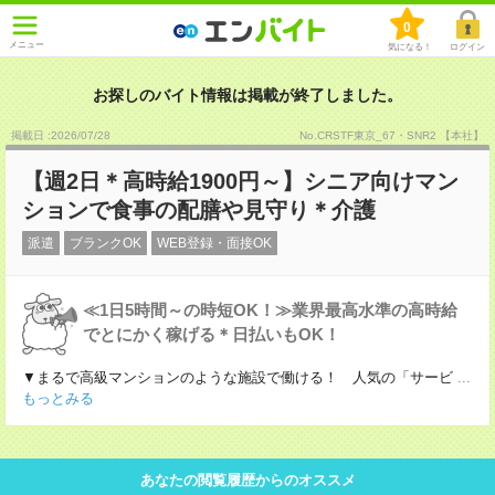
0
メニュー
気になる！
ログイン
お探しのバイト情報は掲載が終了しました。
掲載日 :2026
/
07
/
28
No.CRSTF東京_67・SNR2 【本社】
【週2日＊高時給1900円～】シニア向けマン
ションで食事の配膳や見守り＊介護
派遣
ブランクOK
WEB登録・面接OK
≪1日5時間～の時短OK！≫業界最高水準の高時給
でとにかく稼げる＊日払いもOK！
▼まるで高級マンションのような施設で働ける！ 人気の「サービ
...
もっとみる
あなたの閲覧履歴からのオススメ