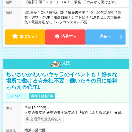
【急募】即日スタートＯＫ！ 単発1日のみから働けます。
期間
週1日からOK
/
日払いOK
/
履歴書不要
/
40～50代活躍中
/
副
特徴
業・WワークOK
/
服装自由
/
シフト勤務
/
10名以上の大量募
集
/
電話対応なし
/
パソコンスキル不要
気になる！
応募する
詳細へ
未読
ちいさいかわいいキャラのイベントも！好きな
場所で働ける☆来社不要！働いたその日に給料
もらえる◎/T1
アルバイト
職種未経験OK
日給13,000円～
給与
＋交通費支給 ★交通費全額支給！ ┗案件により規定あり ★日払
いOK！（規定あり） ┗働いたその日に現金GET♪ お仕事後はコ
交通費別途支給あり
ンビニATMから 日払い分を引き落とせます！ 【試用期間】試
用期間なし
横浜市港北区
勤務地