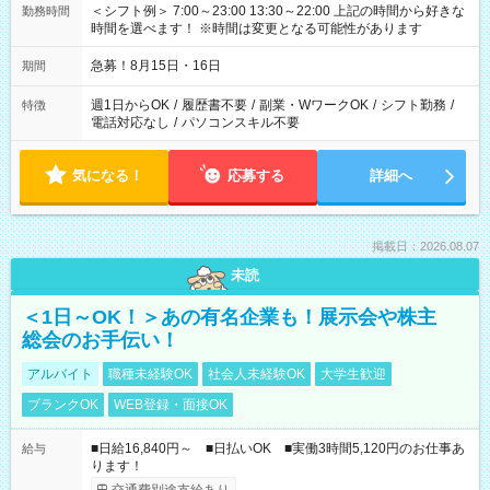
＜シフト例＞ 7:00～23:00 13:30～22:00 上記の時間から好きな
勤務時間
時間を選べます！ ※時間は変更となる可能性があります
急募！8月15日・16日
期間
週1日からOK
/
履歴書不要
/
副業・WワークOK
/
シフト勤務
/
特徴
電話対応なし
/
パソコンスキル不要
気になる！
応募する
詳細へ
掲載日：2026.08.07
未読
＜1日～OK！＞あの有名企業も！展示会や株主
総会のお手伝い！
アルバイト
職種未経験OK
社会人未経験OK
大学生歓迎
ブランクOK
WEB登録・面接OK
■日給16,840円～ ■日払いOK ■実働3時間5,120円のお仕事あ
給与
ります！