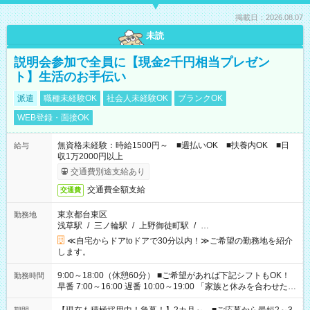
掲載日：2026.08.07
未読
説明会参加で全員に【現金2千円相当プレゼン
ト】生活のお手伝い
派遣
職種未経験OK
社会人未経験OK
ブランクOK
WEB登録・面接OK
無資格未経験：時給1500円～ ■週払いOK ■扶養内OK ■日
給与
収1万2000円以上
交通費別途支給あり
交通費全額支給
交通費
東京都台東区
勤務地
浅草駅
/
三ノ輪駅
/
上野御徒町駅
/
…
≪自宅からドアtoドアで30分以内！≫ご希望の勤務地を紹介
します。
9:00～18:00（休憩60分） ■ご希望があれば下記シフトもOK！
勤務時間
早番 7:00～16:00 遅番 10:00～19:00 「家族と休みを合わせた
い」 「余裕を持って夕飯の準備がしたい」 「できれば残業はし
たくない」 など、ご希望を教えてくださいね。 ※Wワーク希望