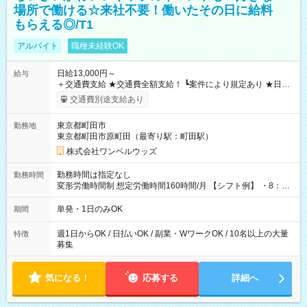
場所で働ける☆来社不要！働いたその日に給料
もらえる◎/T1
アルバイト
職種未経験OK
日給13,000円～
給与
＋交通費支給 ★交通費全額支給！ ┗案件により規定あり ★日払
いOK！（規定あり） ┗働いたその日に現金GET♪ お仕事後はコ
交通費別途支給あり
ンビニATMから 日払い分を引き落とせます！ 【試用期間】試
用期間なし
東京都町田市
勤務地
東京都町田市原町田（最寄り駅：町田駅）
株式会社ワンベルウッズ
勤務時間は指定なし
勤務時間
変形労働時間制 想定労働時間160時間/月 【シフト例】 ・8：00
～21：00
単発・1日のみOK
期間
週1日からOK / 日払いOK / 副業・WワークOK / 10名以上の大量
特徴
募集
気になる！
応募する
詳細へ