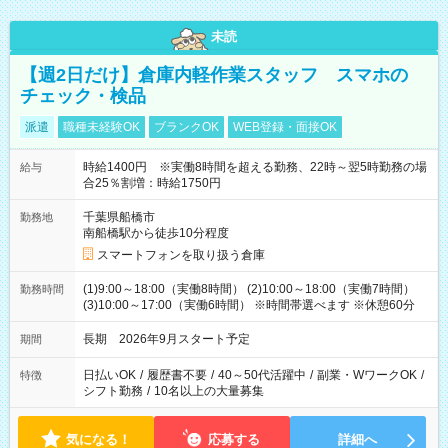
未読
【週2日だけ】倉庫内軽作業スタッフ スマホの
チェック・検品
派遣
職種未経験OK
ブランクOK
WEB登録・面接OK
時給1400円 ※実働8時間を超える勤務、22時～翌5時勤務の場
給与
合25％割増：時給1750円
千葉県船橋市
勤務地
南船橋駅から徒歩10分程度
スマートフォンを取り扱う倉庫
(1)9:00～18:00（実働8時間） (2)10:00～18:00（実働7時間）
勤務時間
(3)10:00～17:00（実働6時間） ※時間帯選べます ※休憩60分
長期 2026年9月スタート予定
期間
日払いOK
/
履歴書不要
/
40～50代活躍中
/
副業・WワークOK
/
特徴
シフト勤務
/
10名以上の大量募集
気になる！
応募する
詳細へ