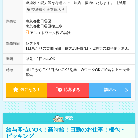
※経験・能力等を考慮の上、加給・優遇いたします。 【試用期
間】試用期間なし
交通費別途支給あり
東京都世田谷区
勤務地
東京都世田谷区桜上水
アシストワーク株式会社
シフト制
勤務時間
1日あたりの実働時間：最大15時間/日 ＜1週間の勤務例＞週3回
勤務 勤務：月・水・金 休み：火・木・土・日 好きな時にお仕事
可能です！ ※1日あたりの最大実働時間は日勤、夜勤共に勤務し
単発・1日のみOK
期間
た時間になります。
週1日からOK / 日払いOK / 副業・WワークOK / 10名以上の大量
特徴
募集
気になる！
応募する
詳細へ
未読
給与即払いOK！高時給！日勤のお仕事！梱包・
ピッキング