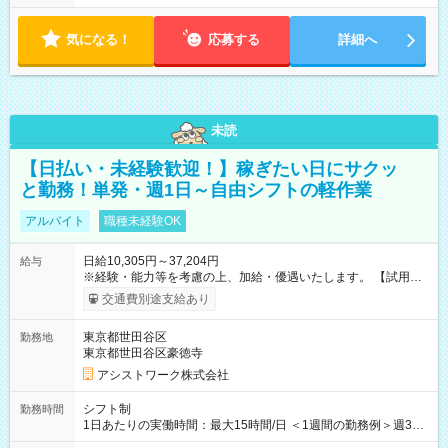
気になる！
応募する
詳細へ
未読
【日払い・未経験歓迎！】稼ぎたい日にサクッ
と勤務！単発・週1日～自由シフトの軽作業
アルバイト
職種未経験OK
日給10,305円～37,204円
給与
※経験・能力等を考慮の上、加給・優遇いたします。 【試用期
間】試用期間なし
交通費別途支給あり
東京都世田谷区
勤務地
東京都世田谷区豪徳寺
アシストワーク株式会社
シフト制
勤務時間
1日あたりの実働時間：最大15時間/日 ＜1週間の勤務例＞週3回
勤務 勤務：月・水・金 休み：火・木・土・日 好きな時にお仕事