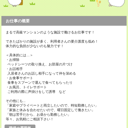
お仕事の概要
まるで高級マンションのような施設で働けるお仕事です！
できたばかりの施設が多く、利用者さんの要介護度も低め！
体力的な負担が少ないのも魅力です！
＜具体的には…＞
・お掃除
ベッドシーツの取り換え、お部屋の片づけ
・お話相手
入居者さんのお話し相手になって仲を深める
・お食事サポート
食事をスプーンで運んで食べてもらったり
・お風呂、トイレサポート
ご利用の際に声掛けをして誘導 など
その他にも...
「家庭やプライベートと両立したいので、時短勤務したい」
「家族と休みを合わせたいので、曜日固定して働きたい」
「朝は苦手だから、お昼から勤務したい」
等々、お気軽にご相談下さい！