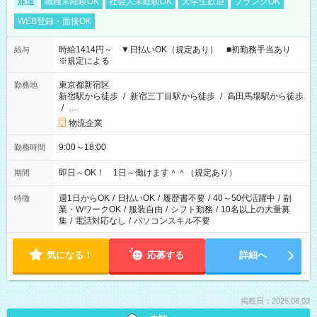
派遣
職種未経験OK
社会人未経験OK
大学生歓迎
ブランクOK
WEB登録・面接OK
時給1414円～ ▼日払いOK（規定あり） ■初勤務手当あり
給与
※規定による
東京都新宿区
勤務地
新宿駅から徒歩
/
新宿三丁目駅から徒歩
/
高田馬場駅から徒歩
/
…
物流企業
9:00～18:00
勤務時間
即日～OK！ 1日～働けます＾＾（規定あり）
期間
週1日からOK
/
日払いOK
/
履歴書不要
/
40～50代活躍中
/
副
特徴
業・WワークOK
/
服装自由
/
シフト勤務
/
10名以上の大量募
集
/
電話対応なし
/
パソコンスキル不要
気になる！
応募する
詳細へ
掲載日：2026.08.03