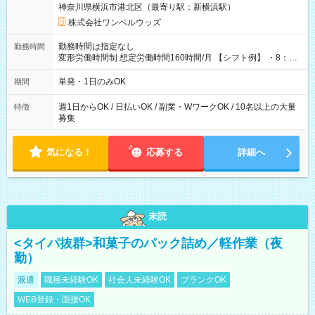
神奈川県横浜市港北区（最寄り駅：新横浜駅）
株式会社ワンベルウッズ
勤務時間は指定なし
勤務時間
変形労働時間制 想定労働時間160時間/月 【シフト例】 ・8：00
～21：00
単発・1日のみOK
期間
週1日からOK / 日払いOK / 副業・WワークOK / 10名以上の大量
特徴
募集
気になる！
応募する
詳細へ
未読
<タイパ抜群>和菓子のパック詰め／軽作業（夜
勤）
派遣
職種未経験OK
社会人未経験OK
ブランクOK
WEB登録・面接OK