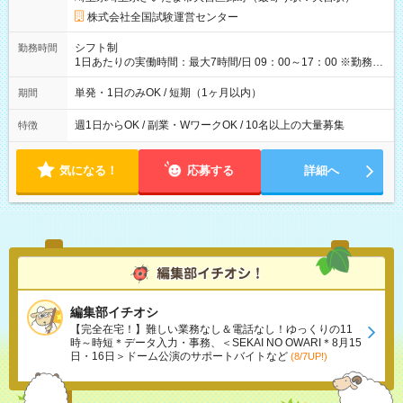
×8時間＝日収10,400円＋交通費 ※当日の役割により時給＋100
円の場合あり ・国家試験 7:00～13:30（休憩なし） 時給1,300
株式会社全国試験運営センター
円（役割手当＋100円）×6時間＝日収8,400円＋交通費 【試用期
間】試用期間なし
シフト制
勤務時間
1日あたりの実働時間：最大7時間/日 09：00～17：00 ※勤務時
間は 試験により異なります。
単発・1日のみOK / 短期（1ヶ月以内）
期間
週1日からOK / 副業・WワークOK / 10名以上の大量募集
特徴
気になる！
応募する
詳細へ
編集部イチオシ
【完全在宅！】難しい業務なし＆電話なし！ゆっくりの11
時～時短＊データ入力・事務、＜SEKAI NO OWARI＊8月15
日・16日＞ドーム公演のサポートバイトなど
(8/7UP!)