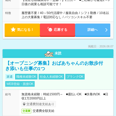
【現在も積極採用中！急募！】2カ月～ ■ご応募から最短2～3
期間
の方へ 今ご覧のお仕事で希望する勤務時間と、もう1つのお仕事
日後の就業も相談可能です！
の勤務時間。 合計で週40時間を超える場合は応募できません。
履歴書不要
/
40～50代活躍中
/
服装自由
/
シフト勤務
/
10名以
特徴
上の大量募集
/
電話対応なし
/
パソコンスキル不要
気になる！
応募する
詳細へ
掲載日：2026.08.07
未読
【オープニング募集】おばあちゃんのお散歩付
き添いも仕事の1つ
派遣
職種未経験OK
社会人未経験OK
ブランクOK
WEB登録・面接OK
無資格未経験：時給1500円～ ■週払いOK ■扶養内OK ■日
給与
収1万2000円以上
交通費別途支給あり
交通費全額支給
交通費