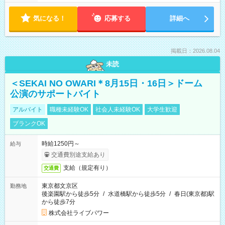
気になる！
応募する
詳細へ
掲載日：2026.08.04
未読
＜SEKAI NO OWARI＊8月15日・16日＞ドーム
公演のサポートバイト
アルバイト
職種未経験OK
社会人未経験OK
大学生歓迎
ブランクOK
時給1250円～
給与
交通費別途支給あり
支給（規定有り）
交通費
東京都文京区
勤務地
後楽園駅から徒歩5分
/
水道橋駅から徒歩5分
/
春日(東京都)駅
から徒歩7分
株式会社ライブパワー