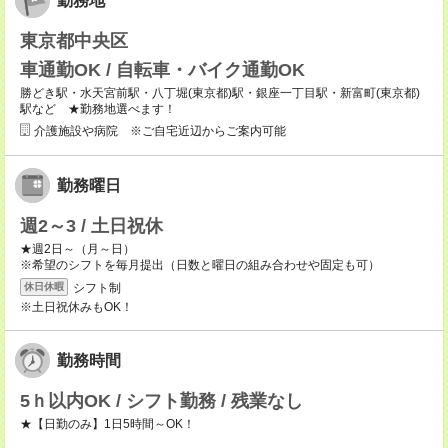
勤務地
東京都中央区
車通勤OK / 自転車・バイク通勤OK
勝どき駅・水天宮前駅・八丁堀(東京都)駅・銀座一丁目駅・新富町(東京都)
駅など ★勤務地選べます！
介護施設や病院 ※ご自宅近辺からご案内可能
勤務曜日
週2～3 / 土日祝休
★週2日～（月～日）
※希望のシフトを毎月提出（日数と曜日の組み合わせや固定も可）
シフト制
休日休暇
※土日祝休みもOK！
勤務時間
5ｈ以内OK / シフト勤務 / 残業なし
★【日勤のみ】1日5時間～OK！