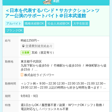
未読
＜日本を代表するバンド＊サカナクション＞ツ
アー公演のサポートバイト＠日本武道館
アルバイト
職種未経験OK
社会人未経験OK
大学生歓迎
ブランクOK
時給1250円～
給与
交通費別途支給あり
支給（規定有り）
交通費
東京都千代田区
勤務地
九段下駅から徒歩5分
/
竹橋駅から徒歩10分
/
神保町駅から徒
歩15分
/
…
株式会社ライブパワー
＜シフト例＞ 9:00～22:30 12:30～22:00 15:30～21:00 12:30～
勤務時間
19:00 12:30～22:00 上記の時間から好きな時間を選べます！ ※
時間は変更となる可能性があります
9月8日・9日
期間
週1日からOK
/
履歴書不要
/
副業・WワークOK
/
シフト勤務
/
特徴
電話対応なし
/
パソコンスキル不要