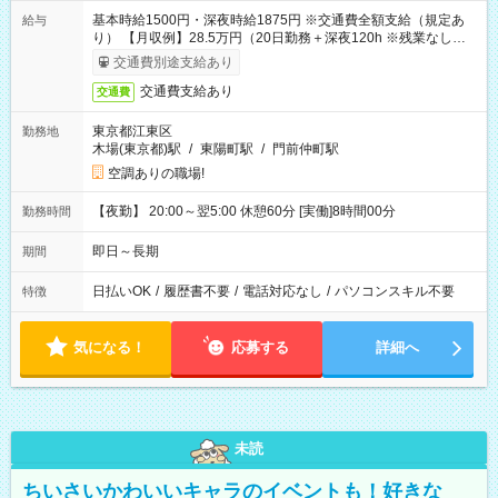
基本時給1500円・深夜時給1875円 ※交通費全額支給（規定あ
給与
り） 【月収例】28.5万円（20日勤務＋深夜120h ※残業なしの場
合）
交通費別途支給あり
交通費支給あり
交通費
東京都江東区
勤務地
木場(東京都)駅
/
東陽町駅
/
門前仲町駅
空調ありの職場!
【夜勤】 20:00～翌5:00 休憩60分 [実働]8時間00分
勤務時間
即日～長期
期間
日払いOK
/
履歴書不要
/
電話対応なし
/
パソコンスキル不要
特徴
気になる！
応募する
詳細へ
未読
ちいさいかわいいキャラのイベントも！好きな