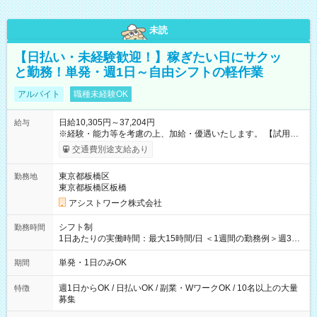
未読
【日払い・未経験歓迎！】稼ぎたい日にサクッ
と勤務！単発・週1日～自由シフトの軽作業
アルバイト
職種未経験OK
日給10,305円～37,204円
給与
※経験・能力等を考慮の上、加給・優遇いたします。 【試用期
間】試用期間なし
交通費別途支給あり
東京都板橋区
勤務地
東京都板橋区板橋
アシストワーク株式会社
シフト制
勤務時間
1日あたりの実働時間：最大15時間/日 ＜1週間の勤務例＞週3回
勤務 勤務：月・水・金 休み：火・木・土・日 好きな時にお仕事
可能です！ ※1日あたりの最大実働時間は日勤、夜勤共に勤務し
単発・1日のみOK
期間
た時間になります。
週1日からOK / 日払いOK / 副業・WワークOK / 10名以上の大量
特徴
募集