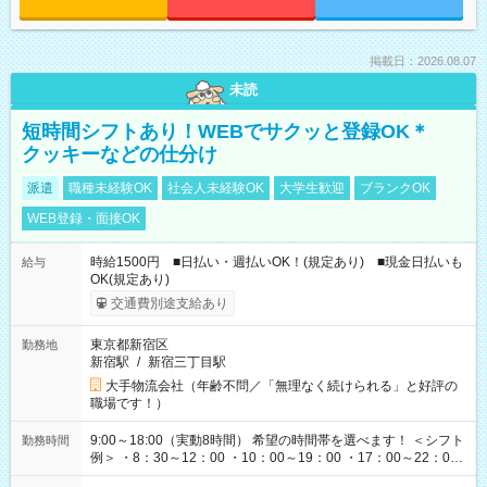
掲載日：2026.08.07
未読
短時間シフトあり！WEBでサクッと登録OK＊
クッキーなどの仕分け
派遣
職種未経験OK
社会人未経験OK
大学生歓迎
ブランクOK
WEB登録・面接OK
時給1500円 ■日払い・週払いOK！(規定あり) ■現金日払いも
給与
OK(規定あり)
交通費別途支給あり
東京都新宿区
勤務地
新宿駅
/
新宿三丁目駅
大手物流会社（年齢不問／「無理なく続けられる」と好評の
職場です！）
9:00～18:00（実動8時間） 希望の時間帯を選べます！ ＜シフト
勤務時間
例＞ ・8：30～12：00 ・10：00～19：00 ・17：00～22：00
・13：00～22：00 ・22：00～翌6：00 など