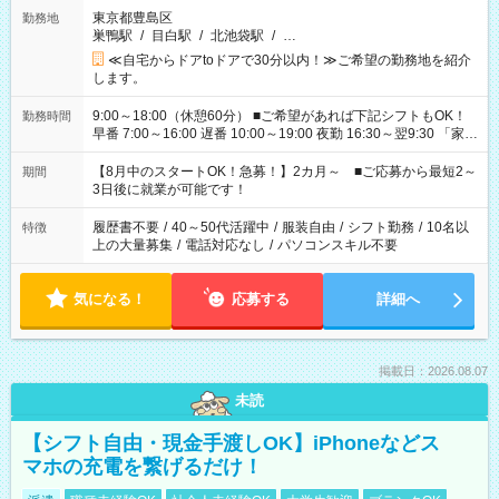
東京都豊島区
勤務地
巣鴨駅
/
目白駅
/
北池袋駅
/
…
≪自宅からドアtoドアで30分以内！≫ご希望の勤務地を紹介
します。
9:00～18:00（休憩60分） ■ご希望があれば下記シフトもOK！
勤務時間
早番 7:00～16:00 遅番 10:00～19:00 夜勤 16:30～翌9:30 「家族
と休みを合わせたい」 「余裕を持って夕飯の準備がしたい」
「できれば残業はしたくない」 など、ご希望を教えてください
【8月中のスタートOK！急募！】2カ月～ ■ご応募から最短2～
期間
ね。 ※Wワーク希望の方へ 今ご覧のお仕事で希望する勤務時間
3日後に就業が可能です！
と、もう1つのお仕事の勤務時間。 合計で週40時間を超える場
合は応募できません。
履歴書不要
/
40～50代活躍中
/
服装自由
/
シフト勤務
/
10名以
特徴
上の大量募集
/
電話対応なし
/
パソコンスキル不要
気になる！
応募する
詳細へ
掲載日：2026.08.07
未読
【シフト自由・現金手渡しOK】iPhoneなどス
マホの充電を繋げるだけ！