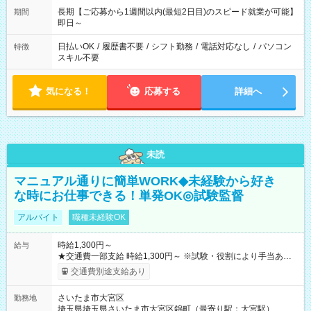
長期【ご応募から1週間以内(最短2日目)のスピード就業が可能】
期間
即日～
日払いOK
/
履歴書不要
/
シフト勤務
/
電話対応なし
/
パソコン
特徴
スキル不要
気になる！
応募する
詳細へ
未読
マニュアル通りに簡単WORK◆未経験から好き
な時にお仕事できる！単発OK◎試験監督
アルバイト
職種未経験OK
時給1,300円～
給与
★交通費一部支給 時給1,300円～ ※試験・役割により手当あり
※勤務回数により昇給あり 【即給（前払い）オプションあ
交通費別途支給あり
り！】 希望される場合、勤務から1週間ほどで給与の一部を受け
取れます。 ※手数料418円がかかります。 【過去試験日の収入
さいたま市大宮区
勤務地
例】 ・河合塾模擬試験 8:30～17:30（休憩1時間） 時給1,300円
埼玉県埼玉県さいたま市大宮区錦町（最寄り駅：大宮駅）