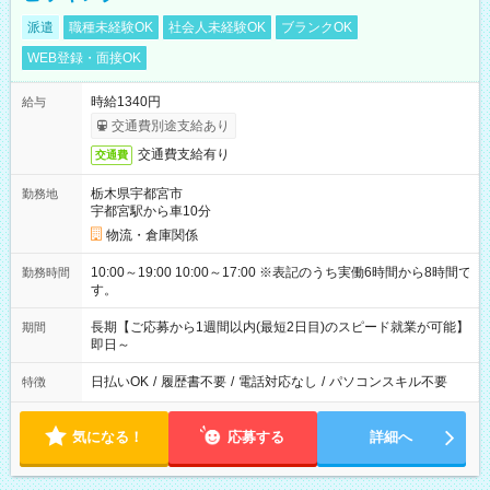
派遣
職種未経験OK
社会人未経験OK
ブランクOK
WEB登録・面接OK
時給1340円
給与
交通費別途支給あり
交通費支給有り
交通費
栃木県宇都宮市
勤務地
宇都宮駅から車10分
物流・倉庫関係
10:00～19:00 10:00～17:00 ※表記のうち実働6時間から8時間で
勤務時間
す。
長期【ご応募から1週間以内(最短2日目)のスピード就業が可能】
期間
即日～
日払いOK
/
履歴書不要
/
電話対応なし
/
パソコンスキル不要
特徴
気になる！
応募する
詳細へ