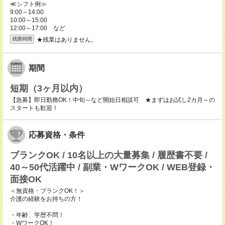
≪シフト例≫
9:00～14:00
10:00～15:00
12:00～17:00 など
★残業はありません。
残業時間
期間
短期（3ヶ月以内）
【急募】即日勤務OK！中旬～など開始日相談可 ★まずはお試し2カ月～の
スタートも歓迎！
応募資格・条件
ブランクOK / 10名以上の大量募集 / 履歴書不要 /
40～50代活躍中 / 副業・WワークOK / WEB登録・
面接OK
＜無資格・ブランクOK！＞
介護の経験をお持ちの方！
・年齢、学歴不問！
・WワークOK！