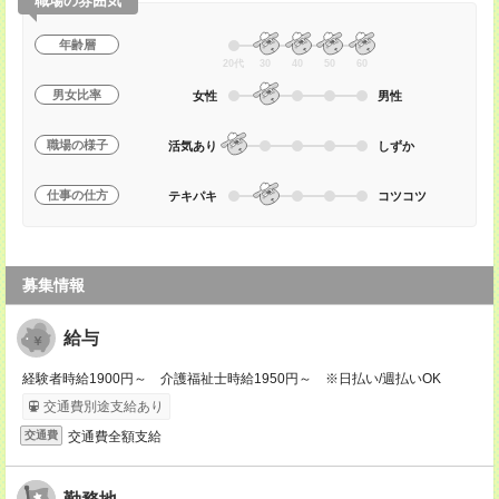
職場の雰囲気
年齢層
20代
30
40
50
60
男女比率
女性
男性
職場の様子
活気あり
しずか
仕事の仕方
テキパキ
コツコツ
募集情報
給与
経験者時給1900円～ 介護福祉士時給1950円～ ※日払い/週払いOK
交通費別途支給あり
交通費全額支給
交通費