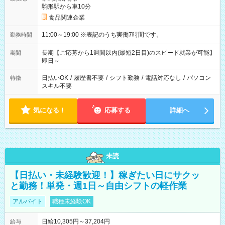
駒形駅から車10分
食品関連企業
11:00～19:00 ※表記のうち実働7時間です。
勤務時間
長期【ご応募から1週間以内(最短2日目)のスピード就業が可能】
期間
即日～
日払いOK
/
履歴書不要
/
シフト勤務
/
電話対応なし
/
パソコン
特徴
スキル不要
気になる！
応募する
詳細へ
未読
【日払い・未経験歓迎！】稼ぎたい日にサクッ
と勤務！単発・週1日～自由シフトの軽作業
アルバイト
職種未経験OK
日給10,305円～37,204円
給与