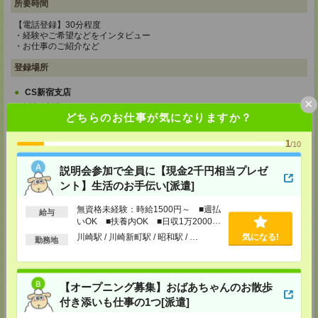
所要時間
【電話登録】30分程度
・経験やご希望などをインタビュー
・お仕事のご紹介など
登録場所
CS新宿支店
×
〒163-1517
どちらのお仕事が気になりますか？
東京都新宿区西新宿 1-6-1 新宿エルタワー 17F
TEL：0120-659-458
MAIL：
CS_SHINJUKU@manpowergroup.jp
1
/10
担当：採用担当
説明会参加で全員に【現金2千円相当プレゼ
CS立川支店
ント】生活のお手伝い[派遣]
〒190-0012
東京都立川市曙町2-34-7 ファーレイーストビル 8F
TEL：0120-659-460
無資格未経験：時給1500円～ ■週払
給与
MAIL：
CS_TACHIKAWA@manpowergroup.jp
いOK ■扶養内OK ■日収1万2000円
担当：採用担当
以上
川崎駅 / 川崎新町駅 / 昭和駅 / …
気になる!
勤務地
CS横浜支店
〒220-8136
神奈川県横浜市西区みなとみらい 2-2-1 横浜ランドマークタワー36F
TEL：0120-659-459
【オープニング募集】おばあちゃんのお散歩
MAIL：
CS_YOKOHAMA@manpowergroup.jp
付き添いも仕事の1つ[派遣]
担当：採用担当