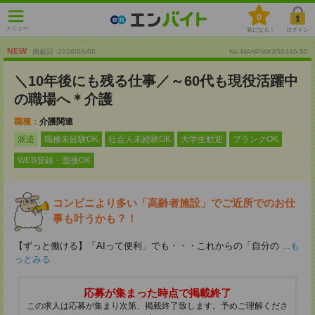
0
メニュー
気になる！
ログイン
NEW
掲載日 :2026
/
08
/
06
No.MANPWK856446-50
＼10年後にも残る仕事／～60代も現役活躍中
の職場へ＊介護
職種：
介護関連
派遣
職種未経験OK
社会人未経験OK
大学生歓迎
ブランクOK
WEB登録・面接OK
コンビニより多い「高齢者施設」でご近所でのお仕
事も叶うかも？！
【ずっと働ける】「AIって便利」でも・・・これからの「自分の
...も
っとみる
応募が集まった時点で掲載終了
この求人は応募が集まり次第、掲載終了致します。予めご理解くださ