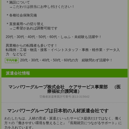
＊施設について
→こだわりは担当にお申し付けください！
＊各種社会保険完備
＊直接雇用への切り替え
→ご希望があれば調整可能です
20代・30代・40代・50代・60代・しゅふ・未経験も活躍中！
異業種からの転職者も多いです！
転職例：工場・物流・接客・イベントスタッフ・事務・軽作業・データ入
力 などなど
20代・30代・40代・50代・60代の方 経験問わず活躍中！
平均年齢
派遣会社情報
マンパワーグループ株式会社 ケアサービス事業部 （医
療福祉介護関連）
労働者派遣事業許可番号:派13-315642
マンパワーグループは日本初の人材派遣会社です
わたしたちは、人材の育成・派遣といったサービス提供だけではなく、働く
方々の『働きやすい環境を整えること』『長期就労につながるサポート』に
力を入れています。