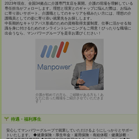
2023年現在、全国34拠点に介護専門支店を展開。介護の現場を理解している
専任担当がフォローします。理想と現実とのギャップに悩んだ際は、お悩み
に寄り添いサポート。介護職としてのキャリアを積みたい方には、理想の介
護職員としての姿に寄り添い就業先をお探しします。
中長期的なキャリアパス形成のための資格取得支援制度、仕事に活かせる知
識を身に付けるためのオンライントレーニングもご用意！ぴったりな職場に
出会うなら、マンパワーグループを是非お選びください！
介護が初めての方も、ご経験がある方も！あ
なたに合った職場をご紹介させていただきま
す！
待遇・福利厚生
安心してマンパワーグループで就業していただけるようにしっかりとサポー
トいたします。 ◆健康保険・厚生年金・雇用保険・有給休暇・健康診断・