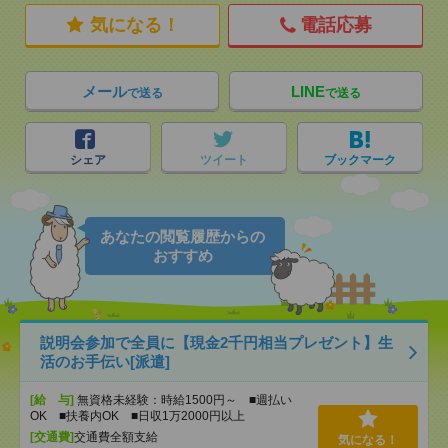
気になる！
電話応募
メール
LINE
で送る
で送る
シェア
ツイート
ブックマーク
あなたの閲覧履歴からの
おすすめ
説明会参加で全員に【現金2千円相当プレゼント】生
活のお手伝い[派遣]
[給 与]
無資格未経験：時給1500円～ ■週払い
OK ■扶養内OK ■日収1万2000円以上
[交通費]
交通費全額支給
気になる！