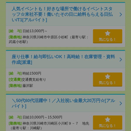
人気イベントも！好きな場所で働けるイベントスタ
ッフ☆来社不要！働いたその日に給料もらえる日払
い/T1[アルバイト]
[給 与]
日給13,000円～
[勤務地]
神奈川県川崎市中原区小杉町（最寄り駅：
気になる！
武蔵小杉駅）
座り仕事！給与即払いOK！高時給！在庫管理・資料
作成[派遣]
[給 与]
時給1500円
[交通費]
交通費支給有り
気になる！
[勤務地]
藤沢駅
＼50代60代活躍中！／入社祝い金最大20万円☆[アル
バイト]
[給 与]
日給10,000円～15,500円
[勤務地]
神奈川県川崎市川崎区小川町９－７ 地先
気になる！
（最寄り駅：川崎駅）