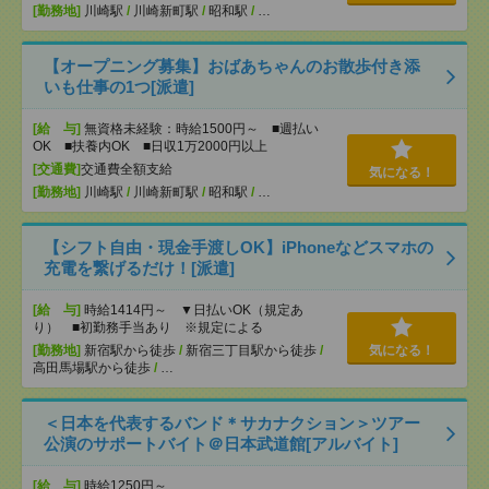
[勤務地]
川崎駅
/
川崎新町駅
/
昭和駅
/
…
【オープニング募集】おばあちゃんのお散歩付き添
いも仕事の1つ[派遣]
[給 与]
無資格未経験：時給1500円～ ■週払い
OK ■扶養内OK ■日収1万2000円以上
[交通費]
交通費全額支給
気になる！
[勤務地]
川崎駅
/
川崎新町駅
/
昭和駅
/
…
【シフト自由・現金手渡しOK】iPhoneなどスマホの
充電を繋げるだけ！[派遣]
[給 与]
時給1414円～ ▼日払いOK（規定あ
り） ■初勤務手当あり ※規定による
[勤務地]
新宿駅から徒歩
/
新宿三丁目駅から徒歩
/
気になる！
高田馬場駅から徒歩
/
…
＜日本を代表するバンド＊サカナクション＞ツアー
公演のサポートバイト＠日本武道館[アルバイト]
[給 与]
時給1250円～