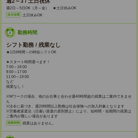
週2～3 / 土日祝休
週2日～5日OK（月～金） ★土日休みOK
土日休みOK
休日休暇
勤務時間
シフト勤務 / 残業なし
★1日6時間～の時短シフトOK
★スタート時間選べます！
7:00～16:00
9:00～17:00
11:00～19:00
など
残業なし！
※Wワークの場合、他のお仕事と合わせ週40時間超の就業はご案内できませ
ん
※法令に基づき、週20時間以上勤務は社会保険への加入対象となります
※労働者派遣法（日雇い派遣の原則禁止）により、短時間・短期間の就業は
ご案内が難しい場合があります
残業はありません。
残業時間