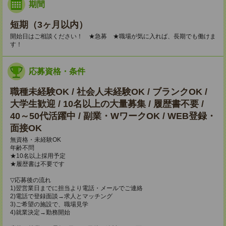
期間
短期（3ヶ月以内）
開始日はご相談ください！ ★急募 ★職場が気に入れば、長期でも働けま
す！
応募資格・条件
職種未経験OK / 社会人未経験OK / ブランクOK /
大学生歓迎 / 10名以上の大量募集 / 履歴書不要 /
40～50代活躍中 / 副業・WワークOK / WEB登録・
面接OK
無資格・未経験OK
年齢不問
★10名以上採用予定
★履歴書は不要です
▽応募後の流れ
1)翌営業日までに担当より電話・メールでご連絡
2)電話で登録面談→求人とマッチング
3)ご希望の施設で、職場見学
4)就業決定→勤務開始