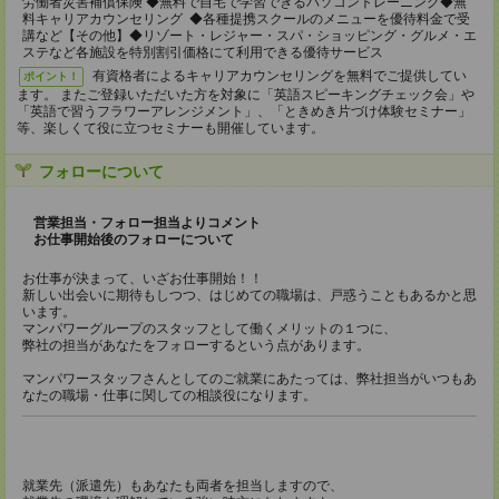
労働者災害補償保険 ◆無料で自宅で学習できるパソコントレーニング◆無
料キャリアカウンセリング ◆各種提携スクールのメニューを優待料金で受
講など【その他】◆リゾート・レジャー・スパ・ショッピング・グルメ・エ
ステなど各施設を特別割引価格にて利用できる優待サービス
有資格者によるキャリアカウンセリングを無料でご提供してい
ポイント！
ます。 またご登録いただいた方を対象に「英語スピーキングチェック会」や
「英語で習うフラワーアレンジメント」、「ときめき片づけ体験セミナー」
等、楽しくて役に立つセミナーも開催しています。
フォローについて
営業担当・フォロー担当よりコメント
お仕事開始後のフォローについて
お仕事が決まって、いざお仕事開始！！
新しい出会いに期待もしつつ、はじめての職場は、戸惑うこともあるかと思
います。
マンパワーグループのスタッフとして働くメリットの１つに、
弊社の担当があなたをフォローするという点があります。
マンパワースタッフさんとしてのご就業にあたっては、弊社担当がいつもあ
なたの職場・仕事に関しての相談役になります。
就業先（派遣先）もあなたも両者を担当しますので、