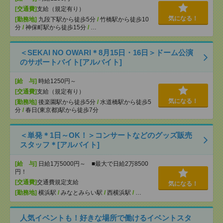
[交通費]
支給（規定有り）
気になる！
[勤務地]
九段下駅から徒歩5分
/
竹橋駅から徒歩10
分
/
神保町駅から徒歩15分
/
…
＜SEKAI NO OWARI＊8月15日・16日＞ドーム公演
のサポートバイト[アルバイト]
[給 与]
時給1250円～
[交通費]
支給（規定有り）
気になる！
[勤務地]
後楽園駅から徒歩5分
/
水道橋駅から徒歩5
分
/
春日(東京都)駅から徒歩7分
＜単発＊1日～OK！＞コンサートなどのグッズ販売
スタッフ＊[アルバイト]
[給 与]
日給1万5000円～ ■最大で日給2万8500
円！
[交通費]
交通費規定支給
気になる！
[勤務地]
横浜駅
/
みなとみらい駅
/
西横浜駅
/
…
人気イベントも！好きな場所で働けるイベントスタ