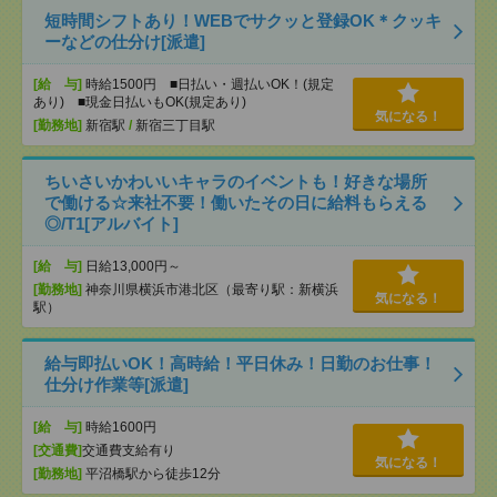
短時間シフトあり！WEBでサクッと登録OK＊クッキ
ーなどの仕分け[派遣]
[給 与]
時給1500円 ■日払い・週払いOK！(規定
あり) ■現金日払いもOK(規定あり)
気になる！
[勤務地]
新宿駅
/
新宿三丁目駅
ちいさいかわいいキャラのイベントも！好きな場所
で働ける☆来社不要！働いたその日に給料もらえる
◎/T1[アルバイト]
[給 与]
日給13,000円～
[勤務地]
神奈川県横浜市港北区（最寄り駅：新横浜
気になる！
駅）
給与即払いOK！高時給！平日休み！日勤のお仕事！
仕分け作業等[派遣]
[給 与]
時給1600円
[交通費]
交通費支給有り
気になる！
[勤務地]
平沼橋駅から徒歩12分