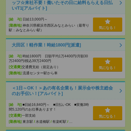
ッフ☆来社不要！働いたその日に給料もらえる日払
い/T1[アルバイト]
[給 与]
日給13,000円～
[勤務地]
神奈川県横浜市西区みなとみらい（最寄り
気になる！
駅：みなとみらい駅）
大田区！軽作業！時給1800円[派遣]
[給 与]
時給1800円 日額平均1万4400円/月額30
万2400円/残込39万2400円
[交通費]
交通費支給（規定あり）
気になる！
[勤務地]
流通センター駅から車
＜1日～OK！＞あの有名企業も！展示会や株主総会
のお手伝い！[アルバイト]
[給 与]
■日給16,840円～ ■日払いOK ■実働3時
間5,120円のお仕事あります！
[交通費]
一部支給
気になる！
[勤務地]
東京駅
/
水道橋駅
/
有楽町駅
/
…