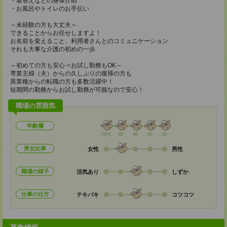
・着替えなどの身体介助
・お風呂やトイレのお手伝い
～未経験の方も大丈夫～
できることからお任せしますよ！
お名前を覚えること、利用者さんとのコミュニケーション
それも大事な介護の初めの一歩
～初めての方も安心⇒お試し勤務もOK～
専業主婦（夫）からの久しぶりの復帰の方も
異業種からの転職の方も多数活躍中！
短期間の勤務からお試し勤務が可能なので安心！
職場の雰囲気
年齢層
20代
30
40
50
60
男女比率
女性
男性
職場の様子
活気あり
しずか
仕事の仕方
テキパキ
コツコツ