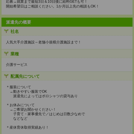
応募→就業まで最短3日＆10日後に給料GETも可！
開始希望日はご相談ください。1か月以上先の相談もOK！
派遣先の概要
社名
人気大手介護施設～老舗小規模介護施設まで！
業種
介護サービス
配属先について
＊服装について
→動きやすい服装でOK
派遣先によってはポロシャツの貸与あり
＊お休みについて
→ご希望お聞かせください！
子育て・家事優先で／はじめは日数少なめで
などなど
＊産休育休取得実績あり！