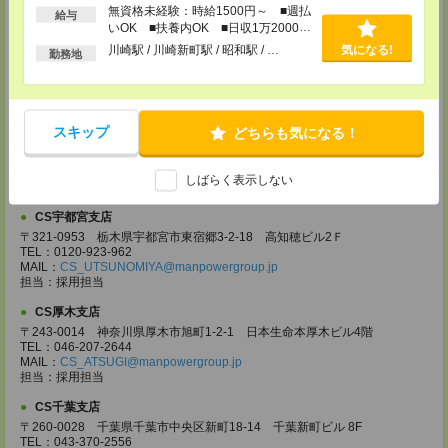
無資格未経験：時給1500円～ ■週払
CS大宮支店
給与
いOK ■扶養内OK ■日収1万2000円
〒330-0854 埼玉県さいたま市大宮区桜木町 1-10-16 シーノ大宮ノース
以上
ウイング 9階
川崎駅 / 川崎新町駅 / 昭和駅 / …
気になる!
勤務地
TEL：0120-769-355
MAIL：
CS_OMIYA@manpowergroup.jp
担当：採用担当
CS高崎支店
スキップ
どちらも気になる！
〒370-0831 群馬県高崎市あら町167 高崎第一生命ビルディング11Ｆ
TEL：027-320-6558
MAIL：
CS_TAKASAKI@manpowergroup.jp
しばらく表示しない
担当：採用担当
CS宇都宮支店
〒321-0953 栃木県宇都宮市東宿郷3-2-18 高知穂ビル2Ｆ
TEL：0120-923-962
MAIL：
CS_UTSUNOMIYA@manpowergroup.jp
担当：採用担当
CS厚木支店
〒243-0014 神奈川県厚木市旭町1-2-1 日本生命本厚木ビル4階
TEL：046-207-2644
MAIL：
CS_ATSUGI@manpowergroup.jp
担当：採用担当
CS千葉支店
〒260-0028 千葉県千葉市中央区新町18-14 千葉新町ビル 8F
TEL：043-370-2556