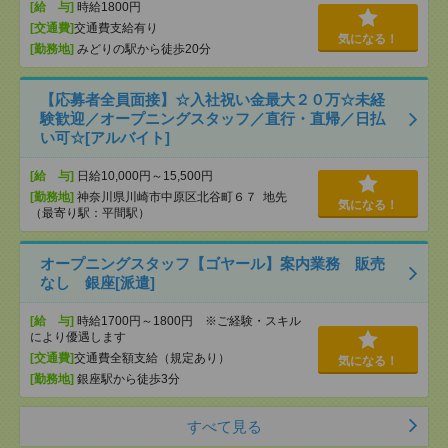
[給 与]
時給1800円
[交通費]
交通費支給有り
気になる！
[勤務地]
みどりの駅から徒歩20分
【応募者全員面接】☆入社祝い金最大２０万☆未経
験歓迎／オープニングスタッフ／直行・直帰／日払
い可☆[アルバイト]
[給 与]
日給10,000円～15,500円
[勤務地]
神奈川県川崎市中原区北谷町６７ 地先
気になる！
（最寄り駅：平間駅）
オープニングスタッフ【ゴヤール】案内業務 販売
なし 銀座[派遣]
[給 与]
時給1700円～1800円 ※ご経験・スキル
により優遇します
[交通費]
交通費全額支給（規定あり）
気になる！
[勤務地]
銀座駅から徒歩3分
すべて見る