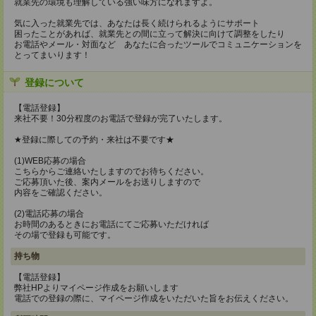
就業先の環境も理解している強い味方になれますよ。
気に入った就業先では、あなたは長く続けられるようにサポート
困ったことがあれば、就業先との間に立って解決に向けて調整をしたり
お電話やメール・対面など あなたに合ったツールでコミュニケーションを
とってまいります！
登録について
【電話登録】
来社不要！30分程度のお電話で登録が完了いたします。
★登録に際しての予約・来社は不要です★
(1)WEB応募の場合
こちらからご連絡いたしますのでお待ちください。
ご応募頂いた後、案内メールをお送りしますので
内容をご確認ください。
(2)電話応募の場合
お時間のあるときにお電話にてご応募いただければ
その場で登録も可能です。
持ち物
【電話登録】
弊社HPよりマイページ作成をお願いします
電話での登録の際に、マイページ作成をいただいた旨をお伝えください。