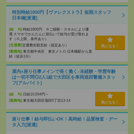
特別時給1800円【ヴァレクストラ】短期スタッフ
日本橋[派遣]
[給 与]
時給1800円 ※ご経験・スキルにより優
遇 スマホでかんたんに前払いで給与が受け取れま
す（※上限、条件あり）
[交通費]
交通費全額支給（規定あり）
気になる！
[勤務地]
東京都中央区 東京メトロ 日本橋駅から直
結（徒歩1分）
屋内×座り仕事メインで長く働く♪未経験・学歴年齢
は一切不問◎2人1組で大田区を車両巡回警備スタッ
フ[アルバイト]
[給 与]
日給10,034円～
[勤務地]
東京都大田区蒲田5丁目13-14
気になる！
座り仕事！給与即払いOK！高時給！品質検査・デー
タ入力[派遣]