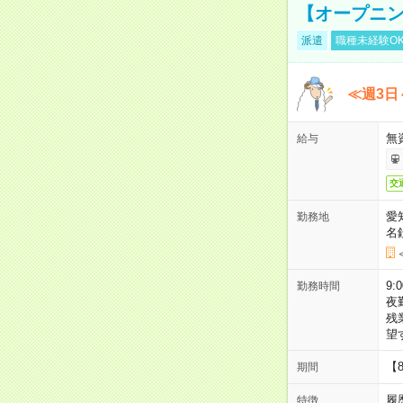
【オープニン
派遣
職種未経験O
≪週3日
無
給与
交
愛
勤務地
名
9:
勤務時間
夜
残
望
【
期間
履
特徴