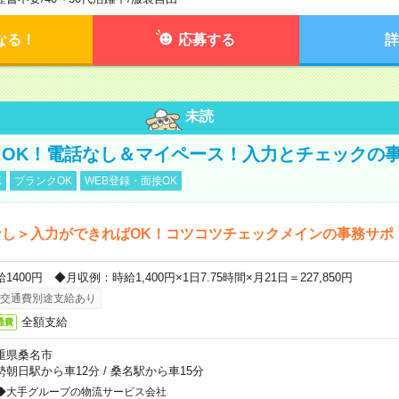
なる！
応募する
詳
未読
OK！電話なし＆マイペース！入力とチェックの
K
ブランクOK
WEB登録・面接OK
なし＞入力ができればOK！コツコツチェックメインの事務サポ
1400円 ◆月収例：時給1,400円×1日7.75時間×月21日＝227,850円
交通費別途支給あり
全額支給
通費
重県桑名市
勢朝日駅から車12分
/
桑名駅から車15分
◆大手グループの物流サービス会社