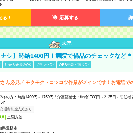
要
なる！
応募する
詳
未読
ナシ】時給1400円！病院で備品のチェックなど＊
K
社会人未経験OK
ブランクOK
WEB登録・面接OK
さん必見／ モクモク・コツコツ作業がメインです！お電話で
資格の方：時給1400円～1750円 / 介護福祉士：時給1700円～2125円 / 初任
75円
交通費別途支給あり
全額支給
通費
知県豊橋市