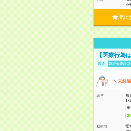
不
気に
【医療行為は
派遣
職種未経験O
＼未経験
無
給与
18
交
愛
勤務地