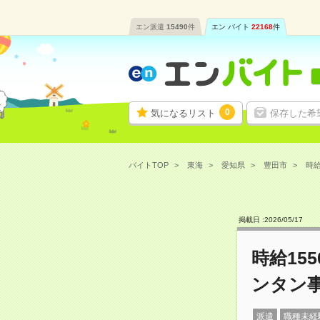
エン派遣
15490
件
エン バイト
22168
件
0
気になるリスト
保存した希
バイトTOP
東海
愛知県
豊田市
時給
掲載日 :
2026
/
05
/
17
時給15
ンタン
派遣
職種未経