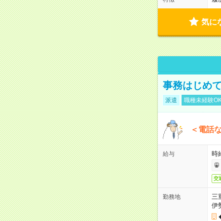
気に
事務はじめて
派遣
職種未経験O
＜電話
時給
給与
交
三
勤務地
伊