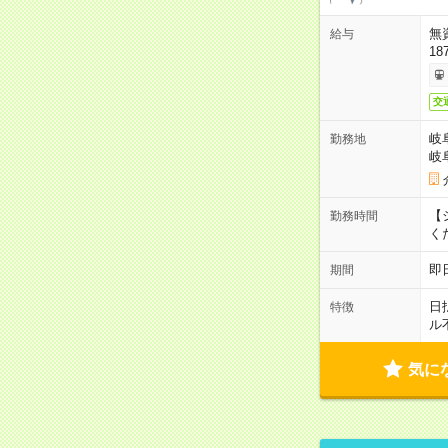
無
給与
18
交
岐
勤務地
岐
【シ
勤務時間
く
即
期間
日
特徴
ル
気に