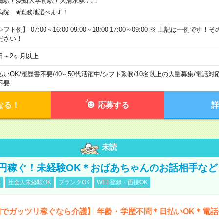
橋駅
/
愛知大学前駅
/
大清水駅
/
…
病院 ★勤務地選べます！
フト例】 07:00～16:00 09:00～18:00 17:00～09:00 ※ 上記は一例で
ださい！
日～2ヶ月以上
払いOK
/
履歴書不要
/
40～50代活躍中
/
シフト勤務
/
10名以上の大量募集
/
電話対
不要
なる！
応募する
詳
未読
万円稼ぐ！未経験OK＊おばあちゃんのお話相手など
K
社会人未経験OK
ブランクOK
WEB登録・面接OK
でガッツリ稼ぐなら介護】 年齢・学歴不問＊日払いOK＊電話