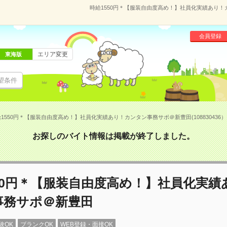
時給1550円＊【服装自由度高め！】社員化実績あり！カ
会員登録
エリア変更
東海版
望条件
1550円＊【服装自由度高め！】社員化実績あり！カンタン事務サポ＠新豊田(108830436）
お探しのバイト情報は掲載が終了しました。
50円＊【服装自由度高め！】社員化実績
事務サポ＠新豊田
験OK
ブランクOK
WEB登録・面接OK