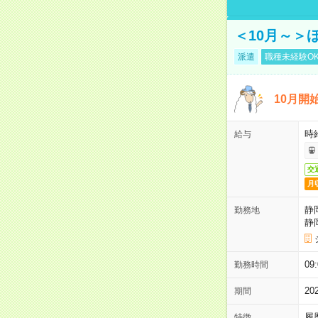
＜10月～＞
派遣
職種未経験O
10月開
時給
給与
交
月
静
勤務地
静
09
勤務時間
2
期間
履
特徴