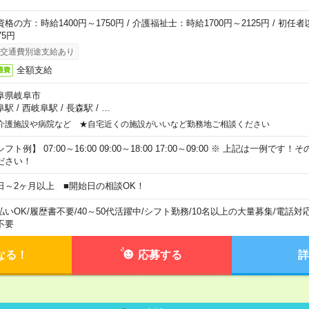
資格の方：時給1400円～1750円 / 介護福祉士：時給1700円～2125円 / 初任
75円
交通費別途支給あり
全額支給
通費
阜県岐阜市
阜駅
/
西岐阜駅
/
長森駅
/
…
介護施設や病院など ★自宅近くの施設がいいなど勤務地ご相談ください
フト例】 07:00～16:00 09:00～18:00 17:00～09:00 ※ 上記は一例で
ださい！
日～2ヶ月以上 ■開始日の相談OK！
払いOK
/
履歴書不要
/
40～50代活躍中
/
シフト勤務
/
10名以上の大量募集
/
電話対
不要
なる！
応募する
詳