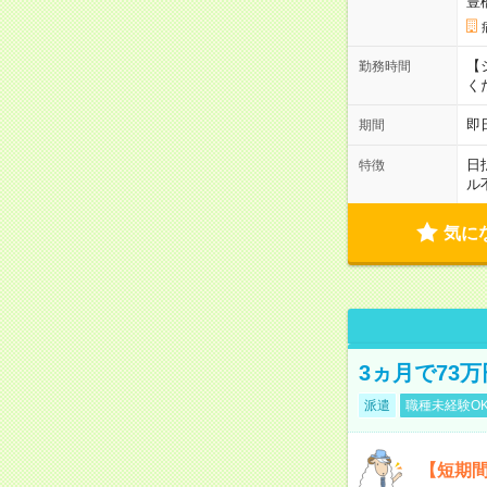
豊
【シ
勤務時間
く
即
期間
日
特徴
ル
気に
3ヵ月で73
派遣
職種未経験O
【短期間