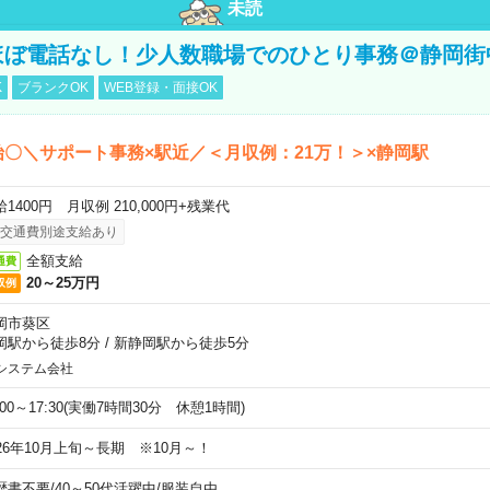
未読
ほぼ電話なし！少人数職場でのひとり事務＠静岡街
K
ブランクOK
WEB登録・面接OK
始〇＼サポート事務×駅近／＜月収例：21万！＞×静岡駅
1400円 月収例 210,000円+残業代
交通費別途支給あり
全額支給
通費
20～25万円
収例
岡市葵区
岡駅から徒歩8分
/
新静岡駅から徒歩5分
システム会社
:00～17:30(実働7時間30分 休憩1時間)
026年10月上旬～長期 ※10月～！
歴書不要
/
40～50代活躍中
/
服装自由