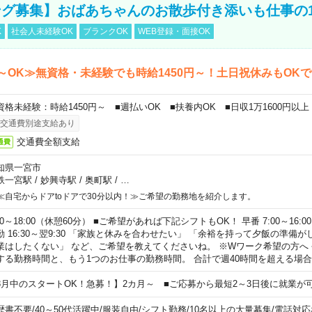
グ募集】おばあちゃんのお散歩付き添いも仕事の
K
社会人未経験OK
ブランクOK
WEB登録・面接OK
～OK≫無資格・未経験でも時給1450円～！土日祝休みもOK
資格未経験：時給1450円～ ■週払いOK ■扶養内OK ■日収1万1600円以上
交通費別途支給あり
交通費全額支給
通費
知県一宮市
鉄一宮駅
/
妙興寺駅
/
奥町駅
/
…
≪自宅からドアtoドアで30分以内！≫ご希望の勤務地を紹介します。
00～18:00（休憩60分） ■ご希望があれば下記シフトもOK！ 早番 7:00～16:00 遅
勤 16:30～翌9:30 「家族と休みを合わせたい」 「余裕を持って夕飯の準備
業はしたくない」 など、ご希望を教えてくださいね。 ※Wワーク希望の方へ
する勤務時間と、もう1つのお仕事の勤務時間。 合計で週40時間を超える場
8月中のスタートOK！急募！】2カ月～ ■ご応募から最短2～3日後に就業が
歴書不要
/
40～50代活躍中
/
服装自由
/
シフト勤務
/
10名以上の大量募集
/
電話対応