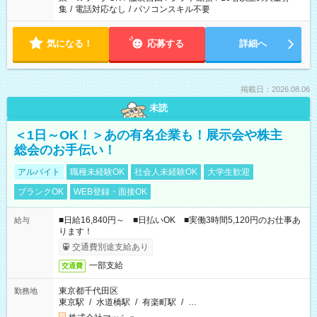
集
/
電話対応なし
/
パソコンスキル不要
気になる！
応募する
詳細へ
掲載日：2026.08.06
未読
＜1日～OK！＞あの有名企業も！展示会や株主
総会のお手伝い！
アルバイト
職種未経験OK
社会人未経験OK
大学生歓迎
ブランクOK
WEB登録・面接OK
■日給16,840円～ ■日払いOK ■実働3時間5,120円のお仕事あ
給与
ります！
交通費別途支給あり
一部支給
交通費
東京都千代田区
勤務地
東京駅
/
水道橋駅
/
有楽町駅
/
…