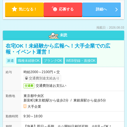
気になる！
応募する
詳細へ
掲載日：2026.08.03
未読
在宅OK！未経験から広報へ！大手企業での広
報・イベント運営！
派遣
職種未経験OK
ブランクOK
WEB登録・面接OK
時給2000～2100円＋交
給与
交通費別途支給あり
交通費別途お支払い
交通費
東京都中央区
勤務地
新富町(東京都)駅から徒歩2分
/
東銀座駅から徒歩5分
大手企業
9:30～18:00
勤務時間
【急募】即日～長期 ※☆開始日相談可能 ※8月～OK！
期間