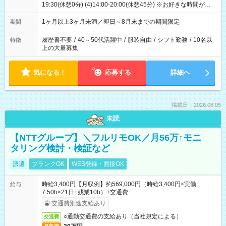
19:30(休憩0分) (4)14:00-20:00(休憩45分) ※お好きな時間が選べ
ます
1ヶ月以上3ヶ月未満／即日～8月末までの期間限定
期間
履歴書不要
/
40～50代活躍中
/
服装自由
/
シフト勤務
/
10名以
特徴
上の大量募集
気になる！
応募する
詳細へ
掲載日：2026.08.05
未読
【NTTグループ】＼フルリモOK／月56万↑モニ
タリング検討・検証など
派遣
ブランクOK
WEB登録・面接OK
時給3,400円【月収例】約569,000円（時給3,400円×実働
給与
7.50h×21日+残業10h）+交通費
交通費別途支給あり
○通勤交通費の支給あり（当社規定による）
交通費