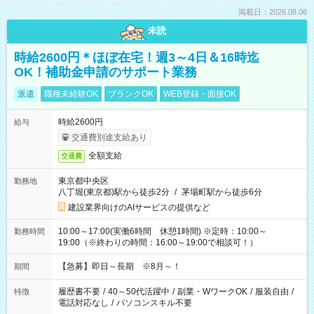
掲載日：2026.08.06
未読
時給2600円＊ほぼ在宅！週3～4日＆16時迄
OK！補助金申請のサポート業務
派遣
職種未経験OK
ブランクOK
WEB登録・面接OK
時給2600円
給与
交通費別途支給あり
全額支給
交通費
東京都中央区
勤務地
八丁堀(東京都)駅から徒歩2分
/
茅場町駅から徒歩6分
建設業界向けのAIサービスの提供など
10:00～17:00(実働6時間 休憩1時間) ※定時：10:00～
勤務時間
19:00（※終わりの時間：16:00～19:00で相談可！）
【急募】即日～長期 ※8月～！
期間
履歴書不要
/
40～50代活躍中
/
副業・WワークOK
/
服装自由
/
特徴
電話対応なし
/
パソコンスキル不要