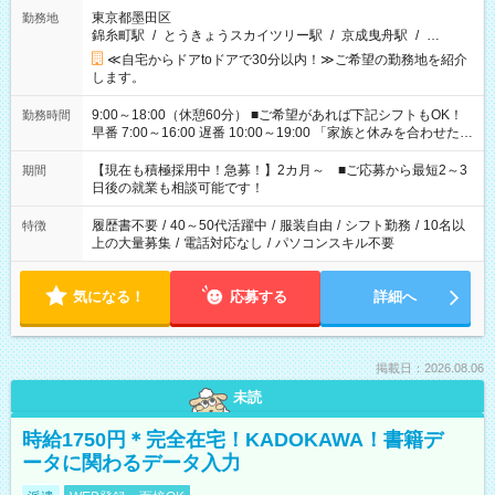
東京都墨田区
勤務地
錦糸町駅
/
とうきょうスカイツリー駅
/
京成曳舟駅
/
…
≪自宅からドアtoドアで30分以内！≫ご希望の勤務地を紹介
します。
9:00～18:00（休憩60分） ■ご希望があれば下記シフトもOK！
勤務時間
早番 7:00～16:00 遅番 10:00～19:00 「家族と休みを合わせた
い」 「余裕を持って夕飯の準備がしたい」 「できれば残業はし
たくない」 など、ご希望を教えてくださいね。 ※Wワーク希望
【現在も積極採用中！急募！】2カ月～ ■ご応募から最短2～3
期間
の方へ 今ご覧のお仕事で希望する勤務時間と、もう1つのお仕事
日後の就業も相談可能です！
の勤務時間。 合計で週40時間を超える場合は応募できません。
履歴書不要
/
40～50代活躍中
/
服装自由
/
シフト勤務
/
10名以
特徴
上の大量募集
/
電話対応なし
/
パソコンスキル不要
気になる！
応募する
詳細へ
掲載日：2026.08.06
未読
時給1750円＊完全在宅！KADOKAWA！書籍デ
ータに関わるデータ入力