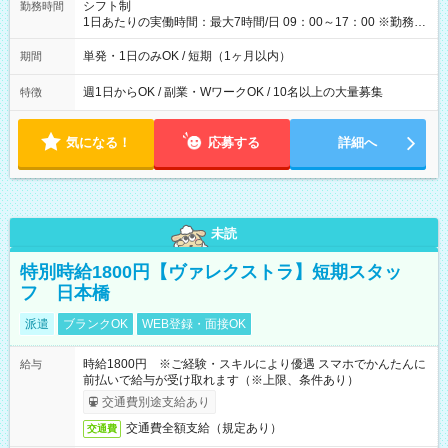
間】試用期間なし
シフト制
勤務時間
1日あたりの実働時間：最大7時間/日 09：00～17：00 ※勤務時
間は 試験により異なります。
単発・1日のみOK / 短期（1ヶ月以内）
期間
週1日からOK / 副業・WワークOK / 10名以上の大量募集
特徴
気になる！
応募する
詳細へ
未読
特別時給1800円【ヴァレクストラ】短期スタッ
フ 日本橋
派遣
ブランクOK
WEB登録・面接OK
時給1800円 ※ご経験・スキルにより優遇 スマホでかんたんに
給与
前払いで給与が受け取れます（※上限、条件あり）
交通費別途支給あり
交通費全額支給（規定あり）
交通費