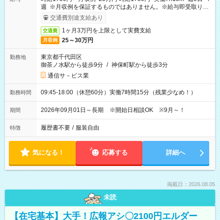
週 ※月収例を保証するものではありません。※給与即受取りサ
ービス利用可（利用条件有）
交通費別途支給あり
1ヶ月3万円を上限として実費支給
交通費
25～30万円
月収例
東京都千代田区
勤務地
御茶ノ水駅から徒歩9分
/
神保町駅から徒歩3分
通信サ－ビス業
09:45-18:00（休憩60分）実働7時間15分（残業少なめ！）
勤務時間
2026年09月01日～長期 ※開始日相談OK ※9月～！
期間
履歴書不要
/
服装自由
特徴
気になる！
応募する
詳細へ
掲載日：2026.08.05
未読
【在宅基本】大手！広報アシ〇2100円エルダー