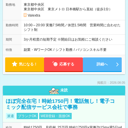
東京都中央区
勤務地
東京都中央区 東京メトロ 日本橋駅から直結（徒歩1分）
Valextra
10:00～20:00 実働7.5時間／休憩1.5時間 営業時間に合わせた
勤務時間
シフト制
3か月程度の短期予定 ※開始日はお気軽にご相談ください
期間
副業・WワークOK
/
シフト勤務
/
パソコンスキル不要
特徴
気になる！
応募する
詳細へ
掲載日：2026.08.05
未読
ほぼ完全在宅！時給1750円！電話無し！電子コ
ミック配信サービス会社で事務
派遣
ブランクOK
WEB登録・面接OK
時給1750円 月収例 25万円 時給1750円×実働7h15m×週5日×4
給与