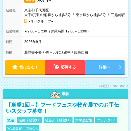
30万円～
月収例
東京都千代田区
勤務地
大手町(東京都)駅から徒歩2分
/
東京駅から徒歩8分
/
三越前駅
●NTTグループ●
★9:00～17:30（休憩時間 12:00～13:00）
勤務時間
2026年9月～
期間
履歴書不要
/
40～50代活躍中
/
服装自由
特徴
気になる！
応募する
詳細へ
掲載日：2026.08.03
未読
【単発1回～】フードフェスや物産展でのお手伝
いスタッフ募集！
派遣
職種未経験OK
社会人未経験OK
大学生歓迎
ブランクOK
WEB登録・面接OK