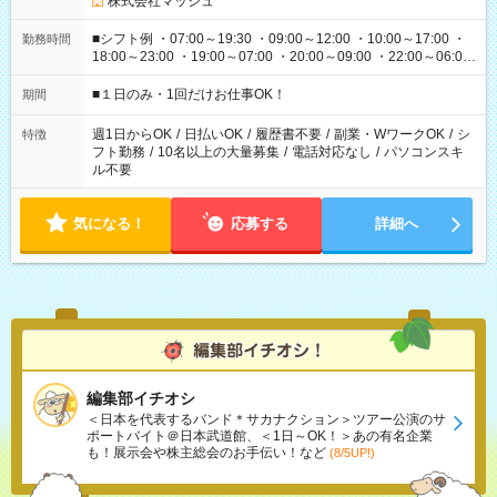
株式会社マッシュ
■シフト例 ・07:00～19:30 ・09:00～12:00 ・10:00～17:00 ・
勤務時間
18:00～23:00 ・19:00～07:00 ・20:00～09:00 ・22:00～06:00
etc ★最短で3時間で5,120円のお仕事から 15時間で2万円近く稼
げるお仕事も！ ご希望のお時間に合わせてご紹介！ ※シフトは
■１日のみ・1回だけお仕事OK！
期間
現場によって異なります。 ※勿論、休憩時間はあるのでご安心
ください！
週1日からOK
/
日払いOK
/
履歴書不要
/
副業・WワークOK
/
シ
特徴
フト勤務
/
10名以上の大量募集
/
電話対応なし
/
パソコンスキ
ル不要
気になる！
応募する
詳細へ
編集部イチオシ
＜日本を代表するバンド＊サカナクション＞ツアー公演のサ
ポートバイト＠日本武道館、＜1日～OK！＞あの有名企業
も！展示会や株主総会のお手伝い！など
(8/5UP!)