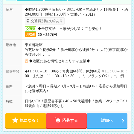
◆時給1,700円＊日払い・週払いOK＊昇給あり♪【月収例】 ・約
給与
204,000円 （時給1,700円 × 実働6h × 20日）
交通費別途支給あり
◆全額支給 ＊家が少し遠くても安心！
交通費
20～25万円
月収例
東京都港区
勤務地
竹芝駅から徒歩2分
/
浜松町駅から徒歩4分
/
大門(東京都)駅か
ら徒歩5分
/
…
◆港区にある情報セキュリティ企業◆
◆11：00～18：30のうち実働6時間、休憩60分 ※11：00～18：
勤務時間
00 または 11：30～18：30 。*。ブランクOK！。*。 例え
ば前職が、 在宅/財団法人/事務/コールセンター/受付/販売/カフェ
スタッフ スイーツ販売/ホテルフロント/化粧品販売/など 様々な
＜急募＞即日～長期／8月～9月～も相談OK！応募から最短即日
期間
業界から入社して活躍されています♪
には選考案内♪
日払いOK
/
履歴書不要
/
40～50代活躍中
/
副業・WワークOK
/
特徴
服装自由
/
電話対応なし
気になる！
応募する
詳細へ