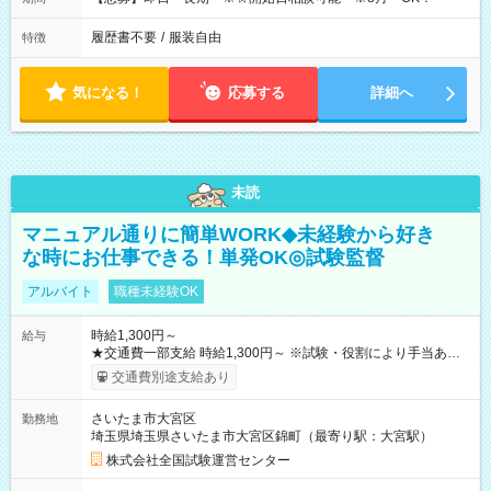
履歴書不要
/
服装自由
特徴
気になる！
応募する
詳細へ
未読
マニュアル通りに簡単WORK◆未経験から好き
な時にお仕事できる！単発OK◎試験監督
アルバイト
職種未経験OK
時給1,300円～
給与
★交通費一部支給 時給1,300円～ ※試験・役割により手当あり
※勤務回数により昇給あり 【即給（前払い）オプションあ
交通費別途支給あり
り！】 希望される場合、勤務から1週間ほどで給与の一部を受け
取れます。 ※手数料418円がかかります。 【過去試験日の収入
さいたま市大宮区
勤務地
例】 ・河合塾模擬試験 8:30～17:30（休憩1時間） 時給1,300円
埼玉県埼玉県さいたま市大宮区錦町（最寄り駅：大宮駅）
×8時間＝日収10,400円＋交通費 ※当日の役割により時給＋100
円の場合あり ・国家試験 7:00～13:30（休憩なし） 時給1,300
株式会社全国試験運営センター
円（役割手当＋100円）×6時間＝日収8,400円＋交通費 【試用期