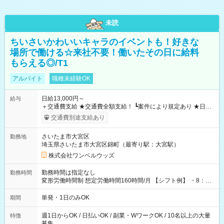
未読
ちいさいかわいいキャラのイベントも！好きな
場所で働ける☆来社不要！働いたその日に給料
もらえる◎/T1
アルバイト
職種未経験OK
日給13,000円～
給与
＋交通費支給 ★交通費全額支給！ ┗案件により規定あり ★日払
いOK！（規定あり） ┗働いたその日に現金GET♪ お仕事後はコ
交通費別途支給あり
ンビニATMから 日払い分を引き落とせます！ 【試用期間】試
用期間なし
さいたま市大宮区
勤務地
埼玉県さいたま市大宮区錦町（最寄り駅：大宮駅）
株式会社ワンベルウッズ
勤務時間は指定なし
勤務時間
変形労働時間制 想定労働時間160時間/月 【シフト例】 ・8：00
～21：00
単発・1日のみOK
期間
週1日からOK / 日払いOK / 副業・WワークOK / 10名以上の大量
特徴
募集