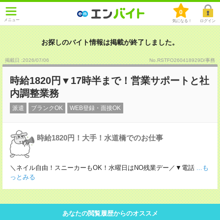
0
メニュー
気になる！
ログイン
お探しのバイト情報は掲載が終了しました。
掲載日 :2026
/
07
/
06
No.RSTFO260418929D/事務
時給1820円▼17時半まで！営業サポートと社
内調整業務
派遣
ブランクOK
WEB登録・面接OK
時給1820円！大手！水道橋でのお仕事
＼ネイル自由！スニーカーもOK！水曜日はNO残業デー／▼電話
...も
っとみる
あなたの閲覧履歴からのオススメ