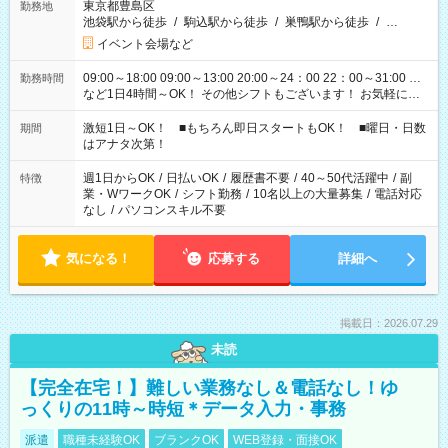
東京都豊島区
勤務地
池袋駅から徒歩
/
駒込駅から徒歩
/
巣鴨駅から徒歩
/
…
イベント会場など
09:00～18:00 09:00～13:00 20:00～24：00 22：00～31:00 …
勤務時間
など1日4時間～OK！ その他シフトもございます！ お気軽にご
相談ください！
激短1日～OK！ ■もちろん即日スタートもOK！ ■曜日・日数
期間
はアナタ次第！
週1日からOK
/
日払いOK
/
履歴書不要
/
40～50代活躍中
/
副
特徴
業・WワークOK
/
シフト勤務
/
10名以上の大量募集
/
電話対応
なし
/
パソコンスキル不要
気になる！
応募する
詳細へ
掲載日：2026.07.29
未読
【完全在宅！】難しい業務なし＆電話なし！ゆ
っくりの11時～時短＊データ入力・事務
派遣
職種未経験OK
ブランクOK
WEB登録・面接OK