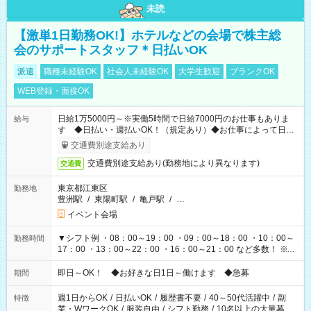
未読
【激単1日勤務OK!】ホテルなどの会場で株主総
会のサポートスタッフ＊日払いOK
派遣
職種未経験OK
社会人未経験OK
大学生歓迎
ブランクOK
WEB登録・面接OK
日給1万5000円～※実働5時間で日給7000円のお仕事もありま
給与
す ◆日払い・週払いOK！（規定あり）◆お仕事によって日給
も異なります
交通費別途支給あり
交通費別途支給あり(勤務地により異なります)
交通費
東京都江東区
勤務地
豊洲駅
/
東陽町駅
/
亀戸駅
/
…
イベント会場
▼シフト例 ・08：00～19：00 ・09：00～18：00 ・10：00～
勤務時間
17：00 ・13：00～22：00 ・16：00～21：00 など多数！ ※お
仕事により勤務時間が異なります
即日～OK！ ◆お好きな日1日～働けます ◆急募
期間
週1日からOK
/
日払いOK
/
履歴書不要
/
40～50代活躍中
/
副
特徴
業・WワークOK
/
服装自由
/
シフト勤務
/
10名以上の大量募