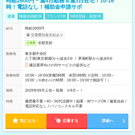
時給2600円＊週4日勤務＆週3日在宅！10-16
時！電話なし！補助金申請サポ
派遣
職種未経験OK
ブランクOK
WEB登録・面接OK
時給2600円
給与
交通費別途支給あり
全額支給
交通費
東京都中央区
勤務地
八丁堀(東京都)駅から徒歩2分
/
茅場町駅から徒歩6分
建設業界向けのAIサービスの提供など
10:00～16:00(実働5時間 休憩1時間) ※定時：10:00～
勤務時間
19:00（※終わりの時間：16:00～19:00で相談可！）
2026年09月上旬～長期 ※9月～！
期間
履歴書不要
/
40～50代活躍中
/
副業・WワークOK
/
服装自由
/
特徴
電話対応なし
/
パソコンスキル不要
気になる！
応募する
詳細へ