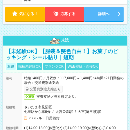
気になる！
応募する
詳細へ
未読
【未経験OK】【服装＆髪色自由！】お菓子のピ
ッキング・シール貼り｜短期
派遣
職種未経験OK
ブランクOK
WEB登録・面接OK
時給1400円／月収例：117,600円＝1,400円×4時間×21日勤務の
給与
場合＋交通費別途支給
交通費別途支給あり
実費支給／当社規定あり。
交通費
さいたま市見沼区
勤務地
七里駅から車6分
/
大宮公園駅
/
大宮(埼玉県)駅
アパレル・日用雑貨
(1)14:00-18:00(休憩0分) (2)14:00-19:00(休憩0分) (3)14:00-
勤務時間