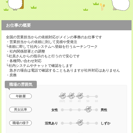
お仕事の概要
全国の営業担当からの依頼対応がメインの事務のお仕事です
・営業担当からの依頼に則して見積や受発注
└依頼に即して社内システムへ登録を行うルーチンワーク
・社内関係部署との調整
└社員さんからの指示のもと行うので安心です
・各種問い合わせ対応
└社内システムやチャットで確認をします
急ぎの場合は電話で確認することもありますが社外対応はありません
・庶務
職場の雰囲気
年齢層
20代
30
40
50
60
男女比率
女性
男性
職場の様子
活気あり
しずか