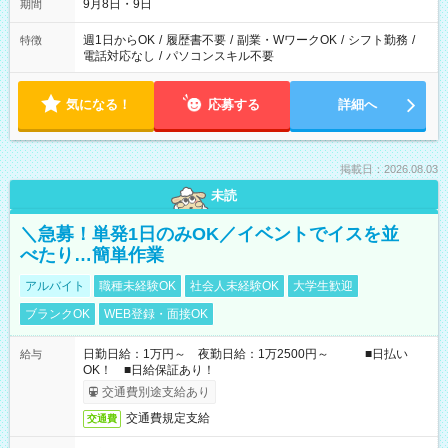
9月8日・9日
期間
週1日からOK
/
履歴書不要
/
副業・WワークOK
/
シフト勤務
/
特徴
電話対応なし
/
パソコンスキル不要
気になる！
応募する
詳細へ
掲載日：2026.08.03
未読
＼急募！単発1日のみOK／イベントでイスを並
べたり…簡単作業
アルバイト
職種未経験OK
社会人未経験OK
大学生歓迎
ブランクOK
WEB登録・面接OK
日勤日給：1万円～ 夜勤日給：1万2500円～ ■日払い
給与
OK！ ■日給保証あり！
交通費別途支給あり
交通費規定支給
交通費