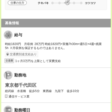
仕事の仕方
テキパキ
コツコツ
募集情報
給与
時給1820円 月収例 28万円 時給1820円×実働7h30m×週5日×4週+残業
5h ※月収例を保証するものではありません。
交通費別途支給あり
1ヶ月3万円を上限として実費支給
交通費
勤務地
東京都千代田区
総武線 水道橋 徒歩5分 東西線 九段下 徒歩10分
通信サ－ビス業
勤務曜日