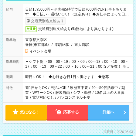
日給1万5000円～※実働5時間で日給7000円のお仕事もありま
給与
す ◆日払い・週払いOK！（規定あり）◆お仕事によって日給
も異なります
交通費別途支給あり
交通費別途支給あり(勤務地により異なります)
交通費
東京都文京区
勤務地
春日(東京都)駅
/
本駒込駅
/
東大前駅
イベント会場
▼シフト例 ・08：00～19：00 ・09：00～18：00 ・10：00～
勤務時間
17：00 ・13：00～22：00 ・16：00～21：00 など多数！ ※お
仕事により勤務時間が異なります
即日～OK！ ◆お好きな日1日～働けます ◆急募
期間
週1日からOK
/
日払いOK
/
履歴書不要
/
40～50代活躍中
/
副
特徴
業・WワークOK
/
服装自由
/
シフト勤務
/
10名以上の大量募
集
/
電話対応なし
/
パソコンスキル不要
気になる！
応募する
詳細へ
掲載日：2026.08.03