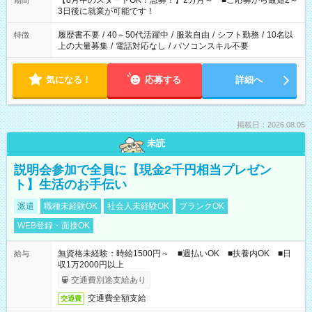
【8月中のスタートOK！急募！】2カ月～ ■ご応募から最短2～
期間
ね。 ※Wワーク希望の方へ 今ご覧のお仕事で希望する勤務時間
3日後に就業が可能です！
と、もう1つのお仕事の勤務時間。 合計で週40時間を超える場
合は応募できません。
履歴書不要
/
40～50代活躍中
/
服装自由
/
シフト勤務
/
10名以
特徴
上の大量募集
/
電話対応なし
/
パソコンスキル不要
気になる！
応募する
詳細へ
掲載日：2026.08.05
未読
説明会参加で全員に【現金2千円相当プレゼン
ト】生活のお手伝い
派遣
職種未経験OK
社会人未経験OK
ブランクOK
WEB登録・面接OK
無資格未経験：時給1500円～ ■週払いOK ■扶養内OK ■日
給与
収1万2000円以上
交通費別途支給あり
交通費全額支給
交通費