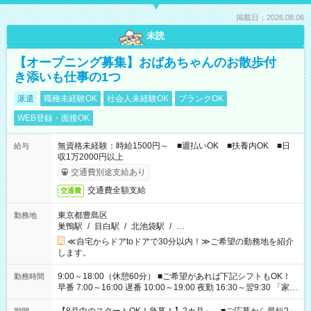
掲載日：2026.08.06
未読
【オープニング募集】おばあちゃんのお散歩付
き添いも仕事の1つ
派遣
職種未経験OK
社会人未経験OK
ブランクOK
WEB登録・面接OK
無資格未経験：時給1500円～ ■週払いOK ■扶養内OK ■日
給与
収1万2000円以上
交通費別途支給あり
交通費全額支給
交通費
東京都豊島区
勤務地
巣鴨駅
/
目白駅
/
北池袋駅
/
…
≪自宅からドアtoドアで30分以内！≫ご希望の勤務地を紹介
します。
9:00～18:00（休憩60分） ■ご希望があれば下記シフトもOK！
勤務時間
早番 7:00～16:00 遅番 10:00～19:00 夜勤 16:30～翌9:30 「家族
と休みを合わせたい」 「余裕を持って夕飯の準備がしたい」
「できれば残業はしたくない」 など、ご希望を教えてください