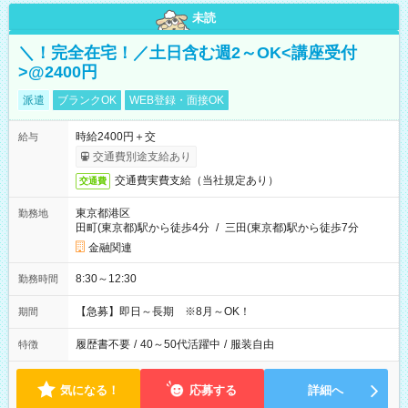
未読
＼！完全在宅！／土日含む週2～OK<講座受付
>@2400円
派遣
ブランクOK
WEB登録・面接OK
時給2400円＋交
給与
交通費別途支給あり
交通費実費支給（当社規定あり）
交通費
東京都港区
勤務地
田町(東京都)駅から徒歩4分
/
三田(東京都)駅から徒歩7分
金融関連
8:30～12:30
勤務時間
【急募】即日～長期 ※8月～OK！
期間
履歴書不要
/
40～50代活躍中
/
服装自由
特徴
気になる！
応募する
詳細へ