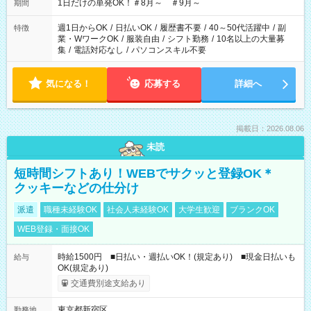
1日だけの単発OK！＃8月～ ＃9月～
期間
週1日からOK
/
日払いOK
/
履歴書不要
/
40～50代活躍中
/
副
特徴
業・WワークOK
/
服装自由
/
シフト勤務
/
10名以上の大量募
集
/
電話対応なし
/
パソコンスキル不要
気になる！
応募する
詳細へ
掲載日：2026.08.06
未読
短時間シフトあり！WEBでサクッと登録OK＊
クッキーなどの仕分け
派遣
職種未経験OK
社会人未経験OK
大学生歓迎
ブランクOK
WEB登録・面接OK
時給1500円 ■日払い・週払いOK！(規定あり) ■現金日払いも
給与
OK(規定あり)
交通費別途支給あり
東京都新宿区
勤務地