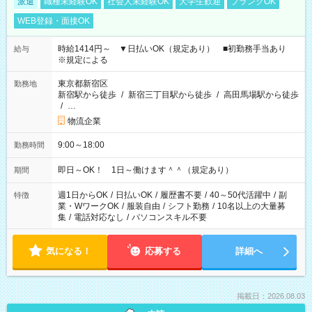
派遣
職種未経験OK
社会人未経験OK
大学生歓迎
ブランクOK
WEB登録・面接OK
時給1414円～ ▼日払いOK（規定あり） ■初勤務手当あり
給与
※規定による
東京都新宿区
勤務地
新宿駅から徒歩
/
新宿三丁目駅から徒歩
/
高田馬場駅から徒歩
/
…
物流企業
9:00～18:00
勤務時間
即日～OK！ 1日～働けます＾＾（規定あり）
期間
週1日からOK
/
日払いOK
/
履歴書不要
/
40～50代活躍中
/
副
特徴
業・WワークOK
/
服装自由
/
シフト勤務
/
10名以上の大量募
集
/
電話対応なし
/
パソコンスキル不要
気になる！
応募する
詳細へ
掲載日：2026.08.03