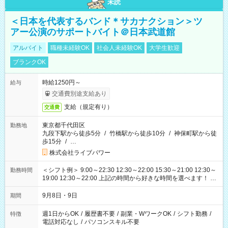
未読
＜日本を代表するバンド＊サカナクション＞ツ
アー公演のサポートバイト＠日本武道館
アルバイト
職種未経験OK
社会人未経験OK
大学生歓迎
ブランクOK
時給1250円～
給与
交通費別途支給あり
支給（規定有り）
交通費
東京都千代田区
勤務地
九段下駅から徒歩5分
/
竹橋駅から徒歩10分
/
神保町駅から徒
歩15分
/
…
株式会社ライブパワー
＜シフト例＞ 9:00～22:30 12:30～22:00 15:30～21:00 12:30～
勤務時間
19:00 12:30～22:00 上記の時間から好きな時間を選べます！ ※
時間は変更となる可能性があります
9月8日・9日
期間
週1日からOK
/
履歴書不要
/
副業・WワークOK
/
シフト勤務
/
特徴
電話対応なし
/
パソコンスキル不要