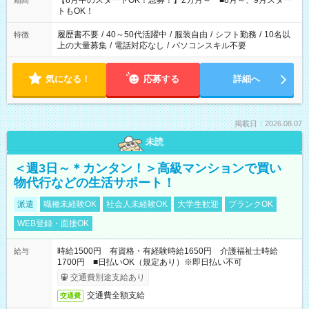
【8月中のスタートOK！急募！】2カ月～ ■8月～、9月スター
期間
ね。 ※Wワーク希望の方へ 今ご覧のお仕事で希望する勤務時間
トもOK！
と、もう1つのお仕事の勤務時間。 合計で週40時間を超える場
合は応募できません。
履歴書不要
/
40～50代活躍中
/
服装自由
/
シフト勤務
/
10名以
特徴
上の大量募集
/
電話対応なし
/
パソコンスキル不要
気になる！
応募する
詳細へ
掲載日：2026.08.07
未読
＜週3日～＊カンタン！＞高級マンションで買い
物代行などの生活サポート！
派遣
職種未経験OK
社会人未経験OK
大学生歓迎
ブランクOK
WEB登録・面接OK
時給1500円 有資格・有経験時給1650円 介護福祉士時給
給与
1700円 ■日払いOK（規定あり）※即日払い不可
交通費別途支給あり
交通費全額支給
交通費