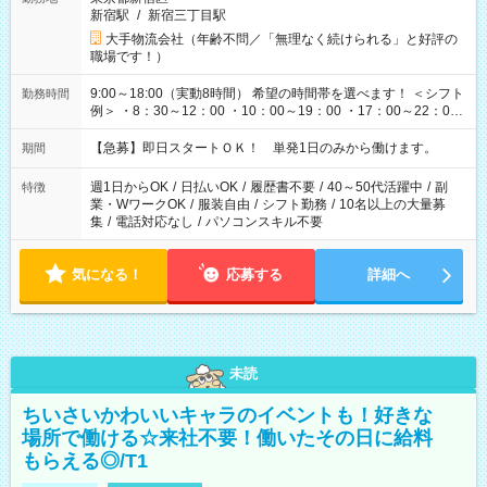
新宿駅
/
新宿三丁目駅
大手物流会社（年齢不問／「無理なく続けられる」と好評の
職場です！）
9:00～18:00（実動8時間） 希望の時間帯を選べます！ ＜シフト
勤務時間
例＞ ・8：30～12：00 ・10：00～19：00 ・17：00～22：00
・13：00～22：00 ・22：00～翌6：00 など
【急募】即日スタートＯＫ！ 単発1日のみから働けます。
期間
週1日からOK
/
日払いOK
/
履歴書不要
/
40～50代活躍中
/
副
特徴
業・WワークOK
/
服装自由
/
シフト勤務
/
10名以上の大量募
集
/
電話対応なし
/
パソコンスキル不要
気になる！
応募する
詳細へ
未読
ちいさいかわいいキャラのイベントも！好きな
場所で働ける☆来社不要！働いたその日に給料
もらえる◎/T1