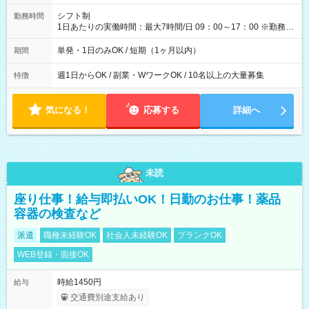
円（役割手当＋100円）×6時間＝日収8,400円＋交通費 【試用期
間】試用期間なし
シフト制
勤務時間
1日あたりの実働時間：最大7時間/日 09：00～17：00 ※勤務時
間は 試験により異なります。
単発・1日のみOK / 短期（1ヶ月以内）
期間
週1日からOK / 副業・WワークOK / 10名以上の大量募集
特徴
気になる！
応募する
詳細へ
未読
座り仕事！給与即払いOK！日勤のお仕事！薬品
容器の検査など
派遣
職種未経験OK
社会人未経験OK
ブランクOK
WEB登録・面接OK
時給1450円
給与
交通費別途支給あり