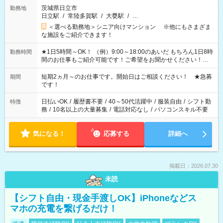
茨城県日立市
勤務地
日立駅
/
常陸多賀駅
/
大甕駅
/
…
＜選べる勤務地＞シニア向けマンション ※他にもさまざま
な施設をご紹介できます！
★1日5時間～OK！ （例）9:00～18:00のあいだ もちろん1日8時
勤務時間
間のお仕事もご紹介可能です！ご希望をお聞かせください！★
家庭の都合でお休みが必要な場合も遠慮なくご相談ください。
※週最低15時間以上の勤務が必要です
短期2ヵ月～のお仕事です。開始日はご相談ください！ ★急募
期間
です！
日払いOK
/
履歴書不要
/
40～50代活躍中
/
服装自由
/
シフト勤
特徴
務
/
10名以上の大量募集
/
電話対応なし
/
パソコンスキル不要
気になる！
応募する
詳細へ
掲載日：2026.07.30
未読
【シフト自由・現金手渡しOK】iPhoneなどス
マホの充電を繋げるだけ！