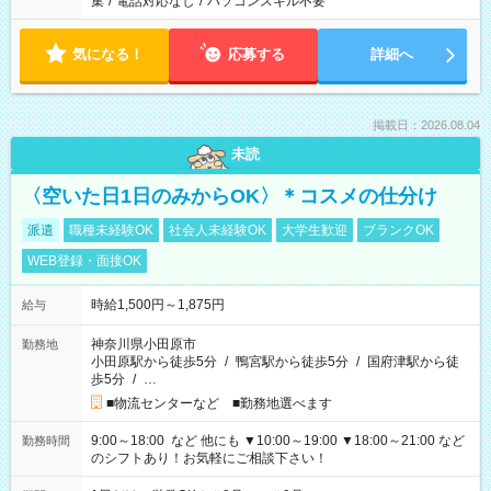
集
/
電話対応なし
/
パソコンスキル不要
気になる！
応募する
詳細へ
掲載日：2026.08.04
未読
〈空いた日1日のみからOK〉＊コスメの仕分け
派遣
職種未経験OK
社会人未経験OK
大学生歓迎
ブランクOK
WEB登録・面接OK
時給1,500円～1,875円
給与
神奈川県小田原市
勤務地
小田原駅から徒歩5分
/
鴨宮駅から徒歩5分
/
国府津駅から徒
歩5分
/
…
■物流センターなど ■勤務地選べます
9:00～18:00 など 他にも ▼10:00～19:00 ▼18:00～21:00 など
勤務時間
のシフトあり！お気軽にご相談下さい！