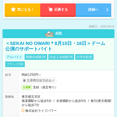
気になる！
応募する
詳細へ
掲載日：2026.08.04
未読
＜SEKAI NO OWARI＊8月15日・16日＞ドーム
公演のサポートバイト
アルバイト
職種未経験OK
社会人未経験OK
大学生歓迎
ブランクOK
時給1250円～
給与
交通費別途支給あり
支給（規定有り）
交通費
東京都文京区
勤務地
後楽園駅から徒歩5分
/
水道橋駅から徒歩5分
/
春日(東京都)駅
から徒歩7分
株式会社ライブパワー