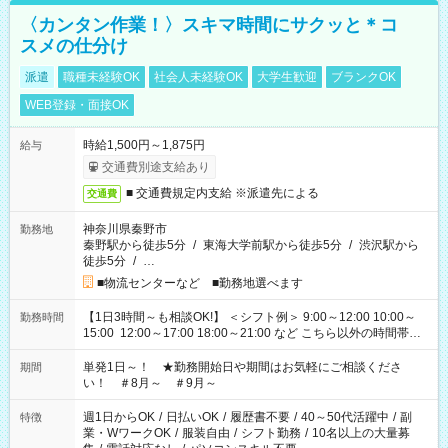
〈カンタン作業！〉スキマ時間にサクッと＊コ
スメの仕分け
派遣
職種未経験OK
社会人未経験OK
大学生歓迎
ブランクOK
WEB登録・面接OK
時給1,500円～1,875円
給与
交通費別途支給あり
■ 交通費規定内支給 ※派遣先による
交通費
神奈川県秦野市
勤務地
秦野駅から徒歩5分
/
東海大学前駅から徒歩5分
/
渋沢駅から
徒歩5分
/
…
■物流センターなど ■勤務地選べます
【1日3時間～も相談OK!】 ＜シフト例＞ 9:00～12:00 10:00～
勤務時間
15:00 12:00～17:00 18:00～21:00 など こちら以外の時間帯も
お気軽にご相談ください！
単発1日～！ ★勤務開始日や期間はお気軽にご相談くださ
期間
い！ ＃8月～ ＃9月～
週1日からOK
/
日払いOK
/
履歴書不要
/
40～50代活躍中
/
副
特徴
業・WワークOK
/
服装自由
/
シフト勤務
/
10名以上の大量募