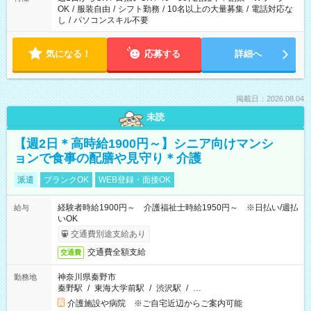
OK
/
服装自由
/
シフト勤務
/
10名以上の大量募集
/
電話対応な
し
/
パソコンスキル不要
気になる！
応募する
詳細へ
掲載日：2026.08.04
未読
【週2日＊高時給1900円～】シニア向けマンシ
ョンで食事の配膳や見守り＊介護
派遣
ブランクOK
WEB登録・面接OK
経験者時給1900円～ 介護福祉士時給1950円～ ※日払い/週払
給与
いOK
交通費別途支給あり
交通費全額支給
交通費
神奈川県秦野市
勤務地
秦野駅
/
東海大学前駅
/
渋沢駅
/
…
介護施設や病院 ※ご自宅近辺からご案内可能