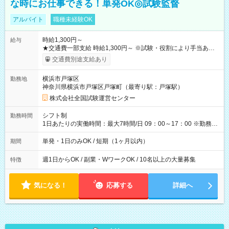
な時にお仕事できる！単発OK◎試験監督
アルバイト
職種未経験OK
時給1,300円～
給与
★交通費一部支給 時給1,300円～ ※試験・役割により手当あり
※勤務回数により昇給あり 【即給（前払い）オプションあ
交通費別途支給あり
り！】 希望される場合、勤務から1週間ほどで給与の一部を受け
取れます。 ※手数料418円がかかります。 【過去試験日の収入
横浜市戸塚区
勤務地
例】 ・河合塾模擬試験 8:30～17:30（休憩1時間） 時給1,300円
神奈川県横浜市戸塚区戸塚町（最寄り駅：戸塚駅）
×8時間＝日収10,400円＋交通費 ※当日の役割により時給＋100
円の場合あり ・国家試験 7:00～13:30（休憩なし） 時給1,300
株式会社全国試験運営センター
円（役割手当＋100円）×6時間＝日収8,400円＋交通費 【試用期
間】試用期間なし
シフト制
勤務時間
1日あたりの実働時間：最大7時間/日 09：00～17：00 ※勤務時
間は 試験により異なります。
単発・1日のみOK / 短期（1ヶ月以内）
期間
週1日からOK / 副業・WワークOK / 10名以上の大量募集
特徴
気になる！
応募する
詳細へ