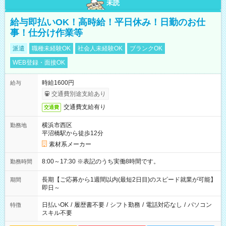
未読
給与即払いOK！高時給！平日休み！日勤のお仕
事！仕分け作業等
派遣
職種未経験OK
社会人未経験OK
ブランクOK
WEB登録・面接OK
時給1600円
給与
交通費別途支給あり
交通費支給有り
交通費
横浜市西区
勤務地
平沼橋駅から徒歩12分
素材系メーカー
8:00～17:30 ※表記のうち実働8時間です。
勤務時間
長期【ご応募から1週間以内(最短2日目)のスピード就業が可能】
期間
即日～
日払いOK
/
履歴書不要
/
シフト勤務
/
電話対応なし
/
パソコン
特徴
スキル不要