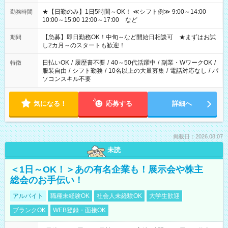
★【日勤のみ】1日5時間～OK！ ≪シフト例≫ 9:00～14:00
勤務時間
10:00～15:00 12:00～17:00 など
【急募】即日勤務OK！中旬～など開始日相談可 ★まずはお試
期間
し2カ月～のスタートも歓迎！
日払いOK
/
履歴書不要
/
40～50代活躍中
/
副業・WワークOK
/
特徴
服装自由
/
シフト勤務
/
10名以上の大量募集
/
電話対応なし
/
パ
ソコンスキル不要
気になる！
応募する
詳細へ
掲載日：2026.08.07
未読
＜1日～OK！＞あの有名企業も！展示会や株主
総会のお手伝い！
アルバイト
職種未経験OK
社会人未経験OK
大学生歓迎
ブランクOK
WEB登録・面接OK