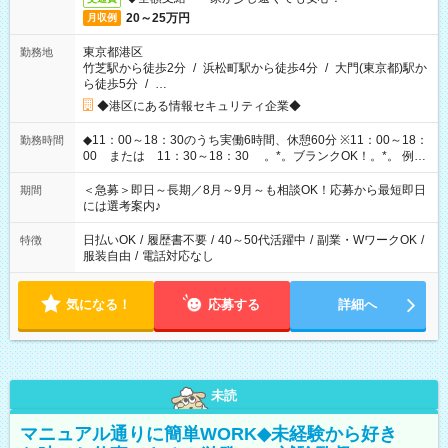
20～25万円
月収例
東京都港区
勤務地
竹芝駅から徒歩2分
/
浜松町駅から徒歩4分
/
大門(東京都)駅か
ら徒歩5分
/
…
◆港区にある情報セキュリティ企業◆
◆11：00～18：30のうち実働6時間、休憩60分 ※11：00～18：
勤務時間
00 または 11：30～18：30 。*。ブランクOK！。*。 例え
ば前職が、 在宅/財団法人/事務/コールセンター/受付/販売/カフェ
スタッフ スイーツ販売/ホテルフロント/化粧品販売/など 様々な
＜急募＞即日～長期／8月～9月～も相談OK！応募から最短即日
期間
業界から入社して活躍されています♪
には選考案内♪
日払いOK
/
履歴書不要
/
40～50代活躍中
/
副業・WワークOK
/
特徴
服装自由
/
電話対応なし
気になる！
応募する
詳細へ
未読
マニュアル通りに簡単WORK◆未経験から好き