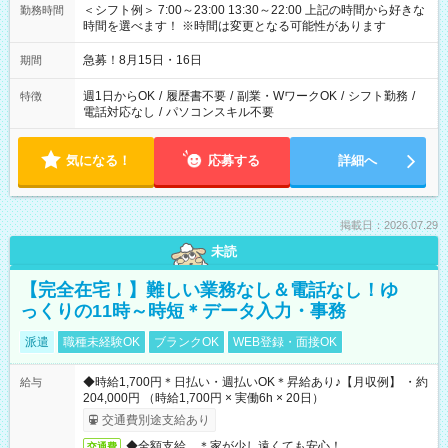
＜シフト例＞ 7:00～23:00 13:30～22:00 上記の時間から好きな
勤務時間
時間を選べます！ ※時間は変更となる可能性があります
急募！8月15日・16日
期間
週1日からOK
/
履歴書不要
/
副業・WワークOK
/
シフト勤務
/
特徴
電話対応なし
/
パソコンスキル不要
気になる！
応募する
詳細へ
掲載日：2026.07.29
未読
【完全在宅！】難しい業務なし＆電話なし！ゆ
っくりの11時～時短＊データ入力・事務
派遣
職種未経験OK
ブランクOK
WEB登録・面接OK
◆時給1,700円＊日払い・週払いOK＊昇給あり♪【月収例】 ・約
給与
204,000円 （時給1,700円 × 実働6h × 20日）
交通費別途支給あり
◆全額支給 ＊家が少し遠くても安心！
交通費