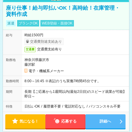
座り仕事！給与即払いOK！高時給！在庫管理・
資料作成
派遣
ブランクOK
WEB登録・面接OK
時給1500円
給与
交通費別途支給あり
交通費支給有り
交通費
神奈川県藤沢市
勤務地
藤沢駅
電子・機械系メーカー
8:00～16:45 ※表記のうち実働7時間45分です。
勤務時間
長期【ご応募から1週間以内(最短2日目)のスピード就業が可能】
期間
即日～
日払いOK
/
履歴書不要
/
電話対応なし
/
パソコンスキル不要
特徴
気になる！
応募する
詳細へ