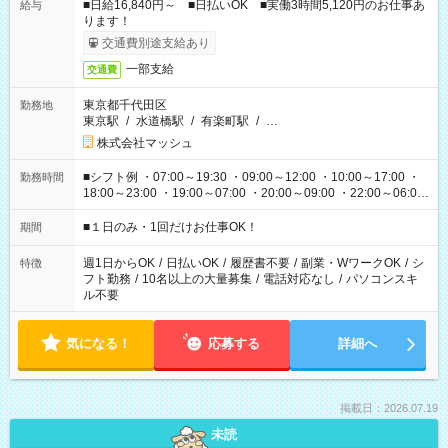
■日給16,840円～ ■日払いOK ■実働3時間5,120円のお仕事あ
給与
ります！
交通費別途支給あり
一部支給
交通費
東京都千代田区
勤務地
東京駅
/
水道橋駅
/
有楽町駅
/
…
株式会社マッシュ
■シフト例 ・07:00～19:30 ・09:00～12:00 ・10:00～17:00 ・
勤務時間
18:00～23:00 ・19:00～07:00 ・20:00～09:00 ・22:00～06:00
etc ★最短で3時間で5,120円のお仕事から 15時間で2万円近く稼
げるお仕事も！ ご希望のお時間に合わせてご紹介！ ※シフトは
■１日のみ・1回だけお仕事OK！
期間
現場によって異なります。 ※勿論、休憩時間はあるのでご安心
ください！
週1日からOK
/
日払いOK
/
履歴書不要
/
副業・WワークOK
/
シ
特徴
フト勤務
/
10名以上の大量募集
/
電話対応なし
/
パソコンスキ
ル不要
気になる！
応募する
詳細へ
掲載日：2026.07.19
未読