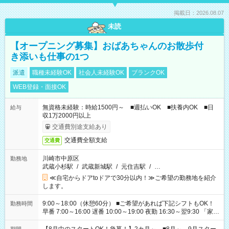
掲載日：2026.08.07
未読
【オープニング募集】おばあちゃんのお散歩付
き添いも仕事の1つ
派遣
職種未経験OK
社会人未経験OK
ブランクOK
WEB登録・面接OK
無資格未経験：時給1500円～ ■週払いOK ■扶養内OK ■日
給与
収1万2000円以上
交通費別途支給あり
交通費全額支給
交通費
川崎市中原区
勤務地
武蔵小杉駅
/
武蔵新城駅
/
元住吉駅
/
…
≪自宅からドアtoドアで30分以内！≫ご希望の勤務地を紹介
します。
9:00～18:00（休憩60分） ■ご希望があれば下記シフトもOK！
勤務時間
早番 7:00～16:00 遅番 10:00～19:00 夜勤 16:30～翌9:30 「家族
と休みを合わせたい」 「余裕を持って夕飯の準備がしたい」
「できれば残業はしたくない」 など、ご希望を教えてください