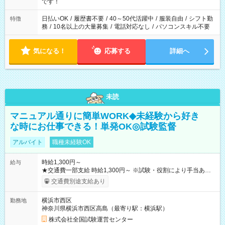
です！
日払いOK
/
履歴書不要
/
40～50代活躍中
/
服装自由
/
シフト勤
特徴
務
/
10名以上の大量募集
/
電話対応なし
/
パソコンスキル不要
気になる！
応募する
詳細へ
未読
マニュアル通りに簡単WORK◆未経験から好き
な時にお仕事できる！単発OK◎試験監督
アルバイト
職種未経験OK
時給1,300円～
給与
★交通費一部支給 時給1,300円～ ※試験・役割により手当あり
※勤務回数により昇給あり 【即給（前払い）オプションあ
交通費別途支給あり
り！】 希望される場合、勤務から1週間ほどで給与の一部を受け
取れます。 ※手数料418円がかかります。 【過去試験日の収入
横浜市西区
勤務地
例】 ・河合塾模擬試験 8:30～17:30（休憩1時間） 時給1,300円
神奈川県横浜市西区高島（最寄り駅：横浜駅）
×8時間＝日収10,400円＋交通費 ※当日の役割により時給＋100
円の場合あり ・国家試験 7:00～13:30（休憩なし） 時給1,300
株式会社全国試験運営センター