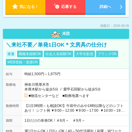
気になる！
応募する
詳細へ
掲載日：2026.08.05
未読
＼来社不要／単発1日OK＊文房具の仕分け
派遣
職種未経験OK
社会人未経験OK
大学生歓迎
ブランクOK
WEB登録・面接OK
時給1,500円～1,875円
給与
神奈川県厚木市
勤務地
本厚木駅から徒歩5分
/
愛甲石田駅から徒歩5分
■物流センターなど ■勤務地選べます
【1日3時間～も相談OK!】午前中のみや18時以降などのシフト
勤務時間
あり！ シフト例 ▼9:00～12:00 ▼9:00～17:00 ▼10:00～19:00
▼18:00～21:00
1日だけの単発OK！＃8月～ ＃9月～
期間
週1日からOK
/
日払いOK
/
40～50代活躍中
/
副業・Wワーク
特徴