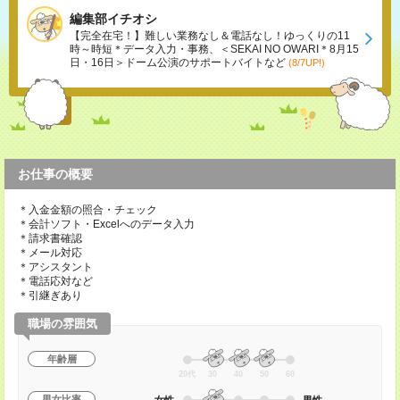
編集部イチオシ
【完全在宅！】難しい業務なし＆電話なし！ゆっくりの11
時～時短＊データ入力・事務、＜SEKAI NO OWARI＊8月15
日・16日＞ドーム公演のサポートバイトなど
(8/7UP!)
お仕事の概要
＊入金金額の照合・チェック
＊会計ソフト・Excelへのデータ入力
＊請求書確認
＊メール対応
＊アシスタント
＊電話応対など
＊引継ぎあり
職場の雰囲気
年齢層
20代
30
40
50
60
男女比率
女性
男性