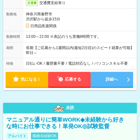
交通費支給有り
交通費
神奈川県秦野市
勤務地
渋沢駅から徒歩15分
日用品医薬関係
13:00～22:00 ※表記のうち実働8時間です。
勤務時間
長期【ご応募から1週間以内(最短2日目)のスピード就業が可能】
期間
即日～
日払いOK
/
履歴書不要
/
電話対応なし
/
パソコンスキル不要
特徴
気になる！
応募する
詳細へ
未読
マニュアル通りに簡単WORK◆未経験から好き
な時にお仕事できる！単発OK◎試験監督
アルバイト
職種未経験OK