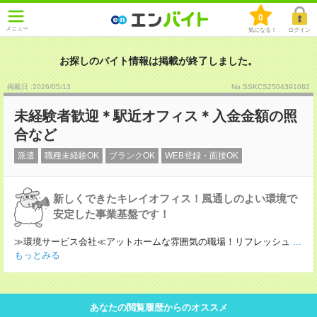
0
メニュー
気になる！
ログイン
お探しのバイト情報は掲載が終了しました。
掲載日 :2026
/
05
/
13
No.SSKCS2504391082
未経験者歓迎＊駅近オフィス＊入金金額の照
合など
派遣
職種未経験OK
ブランクOK
WEB登録・面接OK
新しくできたキレイオフィス！風通しのよい環境で
安定した事業基盤です！
≫環境サービス会社≪アットホームな雰囲気の職場！リフレッシュ
...
もっとみる
あなたの閲覧履歴からのオススメ