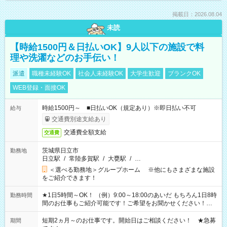
掲載日：2026.08.04
未読
【時給1500円＆日払いOK】9人以下の施設で料
理や洗濯などのお手伝い！
派遣
職種未経験OK
社会人未経験OK
大学生歓迎
ブランクOK
WEB登録・面接OK
時給1500円～ ■日払いOK（規定あり）※即日払い不可
給与
交通費別途支給あり
交通費全額支給
交通費
茨城県日立市
勤務地
日立駅
/
常陸多賀駅
/
大甕駅
/
…
＜選べる勤務地＞グループホーム ※他にもさまざまな施設
をご紹介できます！
★1日5時間～OK！ （例）9:00～18:00のあいだ もちろん1日8時
勤務時間
間のお仕事もご紹介可能です！ご希望をお聞かせください！★
家庭の都合でお休みが必要な場合も遠慮なくご相談ください。
※週最低15時間以上の勤務が必要です
短期2ヵ月～のお仕事です。開始日はご相談ください！ ★急募
期間