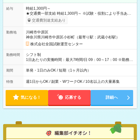
時給1,300円～
給与
★交通費一部支給 時給1,300円～ ※試験・役割により手当あり
※勤務回数により昇給あり 【即給（前払い）オプションあ
交通費別途支給あり
り！】 希望される場合、勤務から1週間ほどで給与の一部を受け
取れます。 ※手数料418円がかかります。 【過去試験日の収入
川崎市中原区
勤務地
例】 ・河合塾模擬試験 8:30～17:30（休憩1時間） 時給1,300円
神奈川県川崎市中原区小杉町（最寄り駅：武蔵小杉駅）
×8時間＝日収10,400円＋交通費 ※当日の役割により時給＋100
円の場合あり ・国家試験 7:00～13:30（休憩なし） 時給1,300
株式会社全国試験運営センター
円（役割手当＋100円）×6時間＝日収8,400円＋交通費 【試用期
間】試用期間なし
シフト制
勤務時間
1日あたりの実働時間：最大7時間/日 09：00～17：00 ※勤務時
間は 試験により異なります。
単発・1日のみOK / 短期（1ヶ月以内）
期間
週1日からOK / 副業・WワークOK / 10名以上の大量募集
特徴
気になる！
応募する
詳細へ