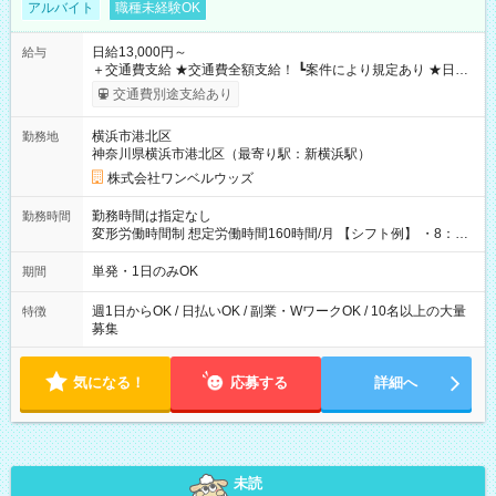
アルバイト
職種未経験OK
日給13,000円～
給与
＋交通費支給 ★交通費全額支給！ ┗案件により規定あり ★日払
いOK！（規定あり） ┗働いたその日に現金GET♪ お仕事後はコ
交通費別途支給あり
ンビニATMから 日払い分を引き落とせます！ 【試用期間】試
用期間なし
横浜市港北区
勤務地
神奈川県横浜市港北区（最寄り駅：新横浜駅）
株式会社ワンベルウッズ
勤務時間は指定なし
勤務時間
変形労働時間制 想定労働時間160時間/月 【シフト例】 ・8：00
～21：00
単発・1日のみOK
期間
週1日からOK / 日払いOK / 副業・WワークOK / 10名以上の大量
特徴
募集
気になる！
応募する
詳細へ
未読